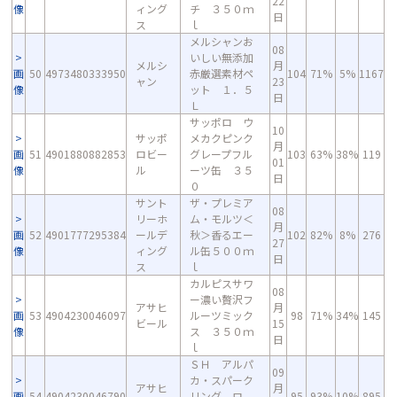
22
像
ィング
チ ３５０ｍ
日
ス
ｌ
メルシャンお
08
いしい無添加
メルシ
月
画
50
4973480333950
赤厳選素材ペ
104
71%
5%
1167
ャン
23
像
ット １．５
日
Ｌ
サッポロ ウ
10
サッポ
メカクピンク
月
画
51
4901880882853
ロビー
グレープフル
103
63%
38%
119
01
像
ル
ーツ缶 ３５
日
０
サント
ザ・プレミア
08
リーホ
ム・モルツ＜
月
画
52
4901777295384
ールデ
秋＞香るエー
102
82%
8%
276
27
像
ィング
ル缶５００ｍ
日
ス
ｌ
カルピスサワ
08
ー濃い贅沢フ
アサヒ
月
画
53
4904230046097
ルーツミック
98
71%
34%
145
ビール
15
像
ス ３５０ｍ
日
ｌ
ＳＨ アルパ
09
カ・スパーク
アサヒ
月
画
54
4904230046790
リング ロ
95
93%
10%
895