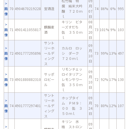
松竹梅 特
09
撰 純米大吟
月
画
70
4904670219228
宝酒造
74
86%
6%
995
醸 ７２０ｍ
07
像
ｌ
日
キリン ビタ
08
麒麟麦
ーズすだち
月
画
71
4901411055817
73
101%
9%
103
酒
缶 ３５０ｍ
20
像
ｌ
日
サント
09
リーホ
カルロ ロッ
月
画
72
4901777295896
ールデ
シ ダーク
73
99%
13%
497
10
像
ィング
７２０ｍｌ
日
ス
リモンチェッ
09
サッポ
ロイタリアン
月
画
73
4901880882310
ロビー
レモンサワー
72
92%
17%
130
10
像
ル
缶 ３５０ｍ
日
ｌ
サント
ホップタイ
09
リーホ
ム ＰＭ９：
月
画
74
4901777297401
ールデ
70
80%
12%
107
００ 缶 ３
24
像
ィング
５０ｍｌ
日
ス
キリン 氷
09
結 ストロン