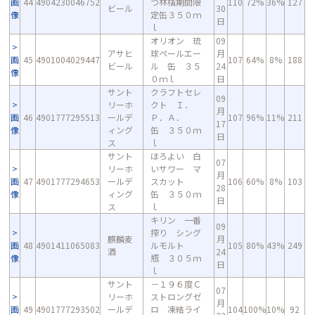
画
44
4904230046752
つ林檎期間限
110
72%
36%
127
ビール
30
像
定缶３５０ｍ
日
ｌ
オリオン 琉
09
アサヒ
球ペールエー
月
画
45
4901004029447
107
64%
8%
188
ビール
ル 缶 ３５
24
像
０ｍｌ
日
サント
クラフトセレ
09
リーホ
クト Ｉ．
月
画
46
4901777295513
ールデ
Ｐ．Ａ．
107
96%
11%
211
17
像
ィング
缶 ３５０ｍ
日
ス
ｌ
サント
ほろよい 白
07
リーホ
いサワー マ
月
画
47
4901777294653
ールデ
スカット
106
60%
8%
103
28
像
ィング
缶 ３５０ｍ
日
ス
ｌ
キリン 一番
09
搾り シング
麒麟麦
月
画
48
4901411065083
ルモルト
105
80%
43%
249
酒
24
像
瓶 ３０５ｍ
日
ｌ
サント
－１９６度Ｃ
07
リーホ
ストロングゼ
月
画
49
4901777293502
ールデ
ロ 凍結ライ
104
100%
10%
92