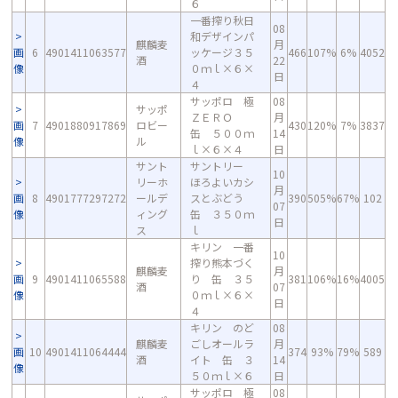
６
一番搾り秋日
08
和デザインパ
麒麟麦
月
画
6
4901411063577
ッケージ３５
466
107%
6%
4052
酒
22
像
０ｍｌ×６×
日
４
サッポロ 極
08
サッポ
ＺＥＲＯ
月
画
7
4901880917869
ロビー
430
120%
7%
3837
缶 ５００ｍ
14
像
ル
ｌ×６×４
日
サント
サントリー
10
リーホ
ほろよいカシ
月
画
8
4901777297272
ールデ
スとぶどう
390
505%
67%
102
07
像
ィング
缶 ３５０ｍ
日
ス
ｌ
キリン 一番
10
搾り熊本づく
麒麟麦
月
画
9
4901411065588
り 缶 ３５
381
106%
16%
4005
酒
07
像
０ｍｌ×６×
日
４
キリン のど
08
麒麟麦
ごしオールラ
月
画
10
4901411064444
374
93%
79%
589
酒
イト 缶 ３
14
像
５０ｍｌ×６
日
サッポロ 極
08