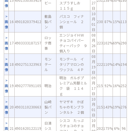
画
15
4901330303419
231
238%
30%
180
ビー
スプうすしお
27
像
１１５ｇ
日
10
敷島
パスコ フィナ
月
画
16
4901820379412
製パ
ンシェール ２
230
87%
15%
113
01
像
ン
個
日
エンジョイＨＷ
08
ロッ
チョコパイパー
月
画
17
4903333187157
テ商
223
102%
69%
290
ティーパック ９
26
像
事
個入り
日
08
モン
モンテール イ
月
画
18
4902751323963
テー
タリアマロンの
222
110%
14%
194
19
像
ル
ワッフル ４Ｐ
日
明治 ガルボプ
09
レミアム芳醇ミル
月
画
19
4902777091105
明治
215
92%
16%
252
ク 袋 １１４
17
像
ｇ
日
10
山崎
ヤマザキ かぼ
月
画
20
4903110230663
製パ
ちゃのモンブラ
215
143%
19%
276
01
像
ン
ンタルト ２個
日
シスコ たっぷ
10
日清
りチョコのチョ
月
画
21
4901620122119
シス
202
175%
6%
96
コフレーク ７
08