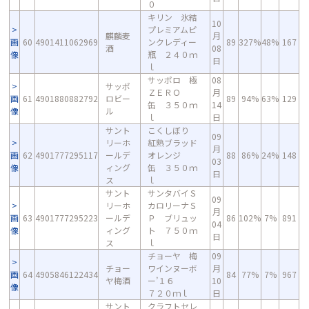
０
キリン 氷結
10
プレミアムピ
麒麟麦
月
画
60
4901411062969
ンクレディー
89
327%
48%
167
酒
08
像
瓶 ２４０ｍ
日
ｌ
サッポロ 極
08
サッポ
ＺＥＲＯ
月
画
61
4901880882792
ロビー
89
94%
63%
129
缶 ３５０ｍ
14
像
ル
ｌ
日
サント
こくしぼり
09
リーホ
紅熟ブラッド
月
画
62
4901777295117
ールデ
オレンジ
88
86%
24%
148
03
像
ィング
缶 ３５０ｍ
日
ス
ｌ
サント
サンタバイＳ
09
リーホ
カロリーナＳ
月
画
63
4901777295223
ールデ
Ｐ ブリュッ
86
102%
7%
891
04
像
ィング
ト ７５０ｍ
日
ス
ｌ
チョーヤ 梅
09
チョー
ワインヌーボ
月
画
64
4905846122434
84
77%
7%
967
ヤ梅酒
ー’１６
10
像
７２０ｍｌ
日
サント
クラフトセレ