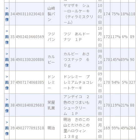
ヤマザキ シュ
10
山崎
－ロ－ルケ－キ
月
画
34
4903110230410
製パ
174
75%
18%
118
（ティラミスクリ
01
像
ン
－ム）
日
10
フジ
フジ あんドー
月
画
35
4902410660569
172
117%
6%
89
パン
ナツ １Ｐ
01
像
日
08
カルビー おさ
カル
月
画
36
4901330200886
つスナック ６
170
145%
89%
90
ビー
10
像
０ｇ
日
09
ドン
ドンレミー プ
月
画
37
4907174068385
レミ
レミアムチョコレ
170
94%
5%
327
01
像
ー
ートケーキ
日
アンデイコ ２
10
栄屋
色のさつまいも
月
画
38
4901840829683
170
119%
21%
88
乳業
シュークリー
01
像
ム １Ｐ
日
明治 きのこの
08
山とたけのこの
月
画
39
4902777091518
明治
169
99%
49%
284
里ハロウィン
26
像
１３８ｇ
日