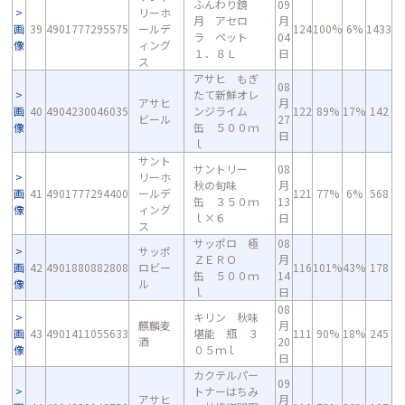
ふんわり鏡
09
リーホ
月 アセロ
月
画
39
4901777295575
ールデ
124
100%
6%
1433
ラ ペット
04
像
ィング
１．８Ｌ
日
ス
アサヒ もぎ
08
たて新鮮オレ
アサヒ
月
画
40
4904230046035
ンジライム
122
89%
17%
142
ビール
27
像
缶 ５００ｍ
日
ｌ
サント
サントリー
08
リーホ
秋の旬味
月
画
41
4901777294400
ールデ
121
77%
6%
568
缶 ３５０ｍ
13
像
ィング
ｌ×６
日
ス
サッポロ 極
08
サッポ
ＺＥＲＯ
月
画
42
4901880882808
ロビー
116
101%
43%
178
缶 ５００ｍ
14
像
ル
ｌ
日
08
キリン 秋味
麒麟麦
月
画
43
4901411055633
堪能 瓶 ３
111
90%
18%
245
酒
20
像
０５ｍｌ
日
カクテルパー
09
トナーはちみ
アサヒ
月