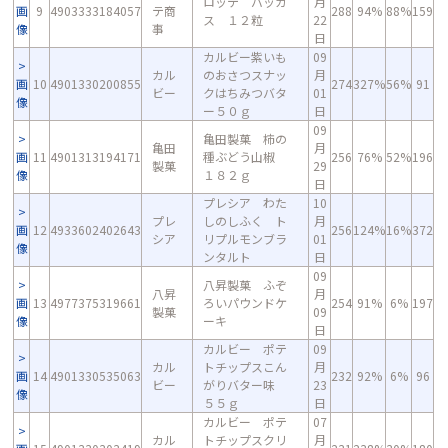
ロッテ バッカ
月
画
9
4903333184057
テ商
288
94%
88%
159
ス １２粒
22
像
事
日
カルビー紫いも
09
カル
のおさつスナッ
月
画
10
4901330200855
274
327%
56%
91
ビー
クはちみつバタ
01
像
ー５０ｇ
日
09
亀田製菓 柿の
亀田
月
画
11
4901313194171
種ぶどう山椒
256
76%
52%
196
製菓
29
像
１８２ｇ
日
プレシア わた
10
プレ
しのしふく ト
月
画
12
4933602402643
256
124%
16%
372
シア
リプルモンブラ
01
像
ンタルト
日
09
八昇製菓 ふぞ
八昇
月
画
13
4977375319661
ろいパウンドケ
254
91%
6%
197
製菓
09
像
ーキ
日
カルビー ポテ
09
カル
トチップスこん
月
画
14
4901330535063
232
92%
6%
96
ビー
がりバター味
23
像
５５ｇ
日
カルビー ポテ
07
カル
トチップスクリ
月