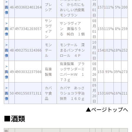
プレ
く からだにも
月
画
46
4933602401264
157
111%
5%
200
シア
おいしい渋皮栗
01
像
モンブラン
日
サン
08
サンラヴィア
ラヴ
月
画
47
4973341203057
ン 黄福ろう
155
115%
8%
259
ィア
01
像
る 純白 １個
ン
日
10
モン
モンテール 深
月
画
48
4902751324366
テー
まるパンプキン
154
102%
18%
252
01
像
ル
ロール ４Ｐ
日
有楽製菓 ブラ
08
有楽
ックサンダーミ
月
画
49
4903032237566
153
95%
39%
273
製菓
ニバーＨＷ １
26
像
７３ｇ
日
09
カバ
カバヤ あっさ
月
画
50
4901550371311
ヤ食
りショコラ宇治
153
160%
16%
211
20
像
品
抹茶 １６０ｇ
日
▲ページトップへ
■酒類
画