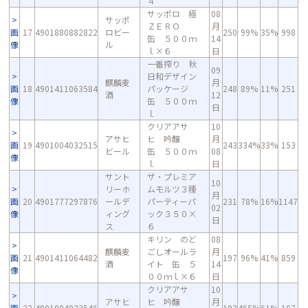
４
サッポロ 極
08
サッポ
ＺＥＲＯ
月
画
17
4901880882822
ロビー
250
99%
35%
998
缶 ５００ｍ
14
像
ル
ｌ×６
日
一番搾り 秋
09
日和デザイン
麒麟麦
月
画
18
4901411063584
パッケージ
248
89%
11%
251
酒
12
像
缶 ５００ｍ
日
ｌ
クリアアサ
10
アサヒ
ヒ 吟醸
月
画
19
4901004032515
243
334%
33%
153
ビール
缶 ５００ｍ
08
像
ｌ
日
サント
ザ・プレミア
10
リーホ
ムモルツ３種
月
画
20
4901777297876
ールデ
パーティーパ
231
78%
16%
1147
02
像
ィング
ック３５０×
日
ス
６
キリン のど
08
麒麟麦
ごしオールラ
月
画
21
4901411064482
197
96%
41%
859
酒
イト 缶 ５
14
像
００ｍｌ×６
日
クリアアサ
10
アサヒ
ヒ 吟醸
月
画
22
4901004032546
193
465%
61%
107