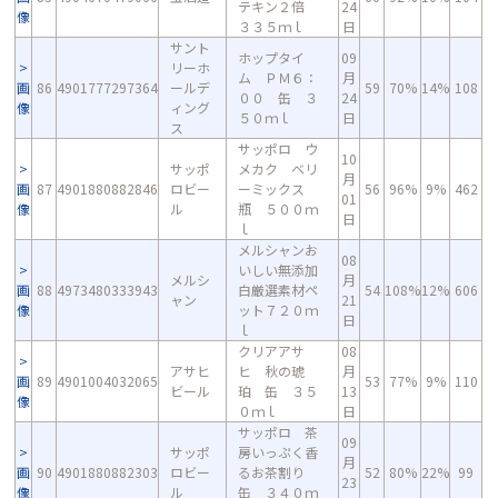
テキン２倍
24
像
３３５ｍｌ
日
サント
ホップタイ
09
リーホ
ム ＰＭ６：
月
画
86
4901777297364
ールデ
59
70%
14%
108
００ 缶 ３
24
像
ィング
５０ｍｌ
日
ス
サッポロ ウ
10
サッポ
メカク ベリ
月
画
87
4901880882846
ロビー
ーミックス
56
96%
9%
462
01
像
ル
瓶 ５００ｍ
日
ｌ
メルシャンお
08
いしい無添加
メルシ
月
画
88
4973480333943
白厳選素材ペ
54
108%
12%
606
ャン
21
像
ット７２０ｍ
日
ｌ
クリアアサ
08
アサヒ
ヒ 秋の琥
月
画
89
4901004032065
53
77%
9%
110
ビール
珀 缶 ３５
13
像
０ｍｌ
日
サッポロ 茶
09
サッポ
房いっぷく香
月
画
90
4901880882303
ロビー
るお茶割り
52
80%
22%
99
23
像
ル
缶 ３４０ｍ