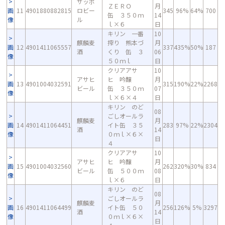
サッポ
ＺＥＲＯ
月
画
11
4901880882815
ロビー
345
96%
64%
700
缶 ３５０ｍ
14
像
ル
ｌ×６
日
キリン 一番
10
麒麟麦
搾り 熊本づ
月
画
12
4901411065557
337
435%
50%
187
酒
くり 缶 ３
06
像
５０ｍｌ
日
クリアアサ
10
アサヒ
ヒ 吟醸
月
画
13
4901004032591
315
190%
22%
2268
ビール
缶 ３５０ｍ
07
像
ｌ×６×４
日
キリン のど
08
ごしオールラ
麒麟麦
月
画
14
4901411064451
イト缶 ３５
283
97%
22%
2304
酒
14
像
０ｍｌ×６×
日
４
クリアアサ
10
アサヒ
ヒ 吟醸
月
画
15
4901004032560
262
320%
30%
834
ビール
缶 ５００ｍ
08
像
ｌ×６
日
キリン のど
08
ごしオールラ
麒麟麦
月
画
16
4901411064499
イト缶 ５０
256
126%
5%
3297
酒
14
像
０ｍｌ×６×
日