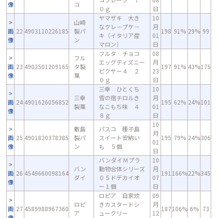
像
コ
０ｇ
日
ヤマザキ 大き
10
山崎
なクレ－プケ－
月
画
22
4903110226185
製パ
198
91%
29%
99
キ（イタリア産
01
像
ン
マロン）
日
フルタ チョコ
08
フル
エッグディズニー
月
画
23
4902501209165
タ製
197
91%
43%
175
ピクサー４ ２
23
像
菓
０ｇ
日
三幸 ひとくち
10
三幸
雪の宿チロルき
月
画
24
4901626056852
195
62%
24%
101
製菓
なこもち味 ４
01
像
８ｇ
日
10
敷島
パスコ 種子島
月
画
25
4901820378385
製パ
スイート安納い
195
79%
24%
306
01
像
ン
も ５個
日
バンダイＭプラ
10
バン
動物合体シリーズ
月
画
26
4549660098164
191
166%
22%
345
ダイ
０５ドデカイオ
07
像
ー１個
日
ロピア 自家炊
09
ロピ
きカスタードシ
月
画
27
4589988967360
187
106%
6%
73
ア
ュークリー
12
像