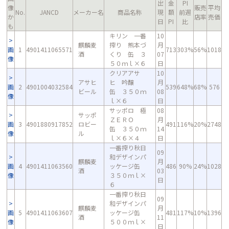
出
金
PI
像
販売
平均
No.
JANCD
メーカー名
商品名称
現
額
前週
か
店率
売価
日
PI
比
も
キリン 一番
10
麒麟麦
搾り 熊本づ
月
画
1
4901411065571
713
303%
56%
1018
酒
くり 缶 ３
07
像
５０ｍｌ×６
日
クリアアサ
10
アサヒ
ヒ 吟醸
月
画
2
4901004032584
539
648%
68%
576
ビール
缶 ３５０ｍ
08
像
ｌ×６
日
サッポロ 極
08
サッポ
ＺＥＲＯ
月
画
3
4901880917852
ロビー
491
116%
20%
2748
缶 ３５０ｍ
14
像
ル
ｌ×６×４
日
一番搾り秋日
09
和デザインパ
麒麟麦
月
画
4
4901411063560
ッケージ缶
486
90%
24%
1028
酒
03
像
３５０ｍｌ×
日
６
一番搾り秋日
09
和デザインパ
麒麟麦
月
画
5
4901411063607
ッケージ缶
481
117%
10%
1396
酒
11
像
５００ｍｌ×
日