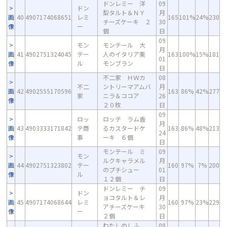
ドンレミー 洋
09
ドン
梨タルト＆ＮＹ
月
画
40
4907174068651
レミ
165
101%
24%
230
チーズケーキ ２
30
像
ー
個
日
09
モン
モンテール 大
月
画
41
4902751324045
テー
人のイタリア栗
163
100%
15%
181
01
像
ル
モンブラン
日
不二家 ＨＷカ
08
不二
ントリーマアムバ
月
画
42
4902555170596
163
86%
42%
277
家
ニラ＆ココア
26
像
２０枚
日
09
ロッ
ロッテ ラム香
月
画
43
4903333171842
テ商
るカスタードケ
163
86%
48%
213
24
像
事
ーキ ６個
日
モンテール ミ
09
モン
ルクキャラメル
月
画
44
4902751323802
テー
160
97%
7%
200
のプチシュー
01
像
ル
１２個
日
ドンレミー チ
09
ドン
ョコタルト＆レ
月
画
45
4907174068644
レミ
160
97%
23%
229
アチーズケーキ
30
像
ー
２個
日
わたしのしふ
08