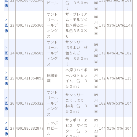
ビール
缶 ３５０ｍ
08
像
ｌ
日
サント
ザ・プレミア
08
リーホ
ム・モルツ＜
月
画
23
4901777295360
ールデ
秋＞香るエー
179
93%
16%
1147
26
像
ィング
ル缶３５０×
日
ス
６
サント
サントリー
09
リーホ
ほろよい 秋
月
画
24
4901777296565
ールデ
色りんご
173
84%
41%
102
08
像
ィング
缶 ３５０ｍ
日
ス
ｌ
本搾りハイボ
09
麒麟麦
ールＧＦ＆ラ
月
画
25
4901411064093
172
67%
60%
119
酒
イム 缶 ３
30
像
５０ｍｌ
日
サント
サントリー
09
リーホ
こくしぼり
月
画
26
4901777295322
ールデ
162
68%
53%
104
林檎 缶 ３
30
像
ィング
５０ｍｌ
日
ス
サッポロ ヱ
09
サッポ
ビス マイス
月
画
27
4901880882877
ロビー
144
91%
9%
304
ター 缶 ５
22
像
ル
００ｍｌ
日