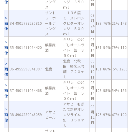
像
ィング
ンジ ３５０
日
ス
ｍｌ
サント
－１９６度
09
リーホ
Ｃ ストロン
月
画
34
4901777295810
ールデ
グビターオレ
133
76%
21%
148
24
像
ィング
ンジ ５００
日
ス
ｍｌ
キリン のど
08
麒麟麦
ごしオールラ
月
画
35
4901411064420
131
94%
79%
110
酒
イト 缶 ３
14
像
５０ｍｌ
日
北鹿 北秋
09
田 純米大吟
月
画
36
4955596841307
北鹿
131
86%
5%
1265
醸 ７２０ｍ
10
像
ｌ
日
キリン のど
08
麒麟麦
ごしオールラ
月
画
37
4901411064468
129
98%
54%
156
酒
イト 缶 ５
14
像
００ｍｌ
日
アサヒ もぎ
08
たて新鮮オレ
アサヒ
月
画
38
4904230046059
ンジライム
125
97%
47%
100
ビール
12
像
缶 ３５０ｍ
日
ｌ
サント