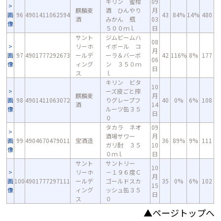
キリン 蜜柑
09
麒麟麦
酒 ひんやり
月
画
96
4901411062594
43
84%
14%
480
酒
みかん 瓶
03
像
５００ｍｌ
日
サント
ジムビームハ
08
リーホ
イボール コ
月
画
97
4901777292673
ールデ
ーラ＆バーボ
42
116%
8%
177
06
像
ィング
ン ３５０ｍ
日
ス
ｌ
キリン ビタ
10
ーズ皮ごと搾
麒麟麦
月
画
98
4901411063072
りグレープフ
40
0%
6%
108
酒
14
像
ルーツ缶３５
日
０
タカラ ネオ
09
酒場サワー
月
画
99
4904670479011
宝酒造
36
89%
9%
111
ガリ酎 ３５
10
像
０ｍｌ
日
サント
サントリー
10
リーホ
－１９６度Ｃ
月
画
100
4901777297111
ールデ
ゴールドスカ
35
0%
6%
102
15
像
ィング
ッシュ缶３５
日
ス
０
▲ページトップへ