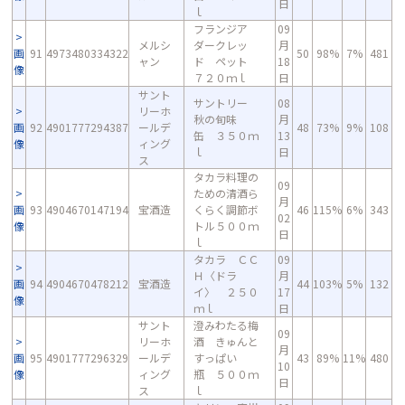
日
ｌ
フランジア
09
メルシ
ダークレッ
月
画
91
4973480334322
50
98%
7%
481
ャン
ド ペット
18
像
７２０ｍｌ
日
サント
サントリー
08
リーホ
秋の旬味
月
画
92
4901777294387
ールデ
48
73%
9%
108
缶 ３５０ｍ
13
像
ィング
ｌ
日
ス
タカラ料理の
09
ための清酒ら
月
画
93
4904670147194
宝酒造
くらく調節ボ
46
115%
6%
343
02
像
トル５００ｍ
日
ｌ
タカラ ＣＣ
09
Ｈ〈ドラ
月
画
94
4904670478212
宝酒造
44
103%
5%
132
イ〉 ２５０
17
像
ｍｌ
日
サント
澄みわたる梅
09
リーホ
酒 きゅんと
月
画
95
4901777296329
ールデ
すっぱい
43
89%
11%
480
10
像
ィング
瓶 ５００ｍ
日
ス
ｌ