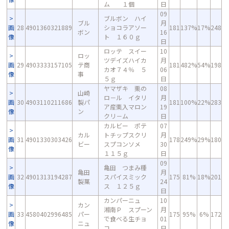
ム １個
日
09
ブルボン ハイ
ブル
月
画
28
4901360321889
ショコラアソー
181
137%
17%
248
ボン
16
像
ト １６０ｇ
日
ロッテ スイー
10
ロッ
ツデイズハイカ
月
画
29
4903333157105
テ商
181
482%
54%
198
カオ７４％ ５
06
像
事
５ｇ
日
ヤマザキ 栗の
08
山崎
ロ－ル イタリ
月
画
30
4903110211686
製パ
181
100%
22%
283
ア産栗入マロン
19
像
ン
クリ－ム
日
カルビー ポテ
07
カル
トチップスクリ
月
画
31
4901330303426
178
249%
29%
180
ビー
スプコンソメ
30
像
１１５ｇ
日
09
亀田 つまみ種
亀田
月
画
32
4901313194287
スパイスミック
175
81%
18%
201
製菓
24
像
ス １２５ｇ
日
カンパーニュ
10
カン
湘南Ｐ スプーン
月
画
33
4580402996485
パー
175
95%
6%
172
で食べる生チョ
01
像
ニュ
コ
日