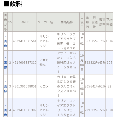
■飲料
画
出
金
PI
像
販売
平均
No.
JANCD
メーカー名
商品名称
現
額
前週
か
店率
売価
日
PI
比
も
キリン ファ
10
キリン
イア挽きたて
月
画
1
4909411071561
ビバレ
567
75%
7%
1516
微糖 缶 １
01
像
ッジ
８５ｇ×３０
日
アサヒ ぜい
10
たく三ツ矢広
アサヒ
月
画
2
4514603337310
島県産はっさ
393
322%
45%
107
飲料
08
像
く ５００ｍ
日
ｌ
カゴメ 野菜
10
生活１００青
月
画
3
4901306098851
カゴメ
森りんごミッ
305
641%
62%
82
08
像
クス２００ｍ
日
ｌ
キリン ファ
10
キリン
イアエクスト
月
画
4
4909411071387
ビバレ
リームＢ缶
289
92%
5%
1538
01
像
ッジ
１８５ｇ×３
日