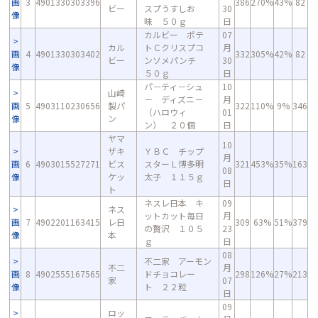
画
3
4901330303396
386
270%
43%
82
ビー
スプうすしお
30
像
味 ５０ｇ
日
カルビー ポテ
07
カル
トＣクリスプコ
月
画
4
4901330303402
332
305%
42%
82
ビー
ンソメパンチ
30
像
５０ｇ
日
パ－ティ－シュ
10
山崎
－ ディズニ－
月
画
5
4903110230656
製パ
322
110%
9%
346
（ハロウィ
01
像
ン
ン） ２０個
日
ヤマ
10
ザキ
ＹＢＣ チップ
月
画
6
4903015527271
ビス
スターＬ博多明
321
453%
35%
163
08
像
ケッ
太子 １１５ｇ
日
ト
ネスレ日本 キ
09
ネス
ットカット毎日
月
画
7
4902201163415
レ日
309
63%
51%
379
の贅沢 １０５
23
像
本
ｇ
日
08
不二家 アーモン
不二
月
画
8
4902555167565
ドチョコレー
298
126%
27%
213
家
07
像
ト ２２粒
日
09
ロッ