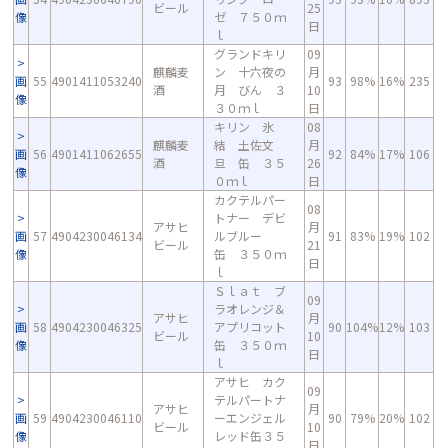
ビール
25
像
ゼ ７５０ｍ
日
ｌ
グランドキリ
09
麒麟麦
ン 十六夜の
月
画
55
4901411053240
93
98%
16%
235
酒
月 びん ３
10
像
３０ｍｌ
日
キリン 氷
08
麒麟麦
結 土佐文
月
画
56
4901411062655
92
84%
17%
106
酒
旦 缶 ３５
26
像
０ｍｌ
日
カクテルパー
08
トナー デビ
アサヒ
月
画
57
4904230046134
ルブルー
91
83%
19%
102
ビール
21
像
缶 ３５０ｍ
日
ｌ
Ｓｌａｔ ブ
09
ラオレンジ＆
アサヒ
月
画
58
4904230046325
アプリコット
90
104%
12%
103
ビール
10
像
缶 ３５０ｍ
日
ｌ
アサヒ カク
09
テルパートナ
アサヒ
月
画
59
4904230046110
ーエンジェル
90
79%
20%
102
ビール
10
像
レッド缶３５
日