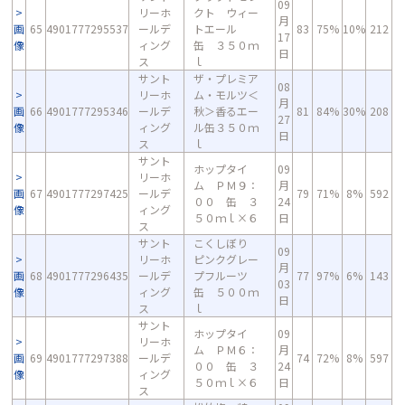
09
リーホ
クト ウィー
月
画
65
4901777295537
ールデ
トエール
83
75%
10%
212
17
像
ィング
缶 ３５０ｍ
日
ス
ｌ
サント
ザ・プレミア
08
リーホ
ム・モルツ＜
月
画
66
4901777295346
ールデ
秋＞香るエー
81
84%
30%
208
27
像
ィング
ル缶３５０ｍ
日
ス
ｌ
サント
ホップタイ
09
リーホ
ム ＰＭ９：
月
画
67
4901777297425
ールデ
79
71%
8%
592
００ 缶 ３
24
像
ィング
５０ｍｌ×６
日
ス
サント
こくしぼり
09
リーホ
ピンクグレー
月
画
68
4901777296435
ールデ
プフルーツ
77
97%
6%
143
03
像
ィング
缶 ５００ｍ
日
ス
ｌ
サント
ホップタイ
09
リーホ
ム ＰＭ６：
月
画
69
4901777297388
ールデ
74
72%
8%
597
００ 缶 ３
24
像
ィング
５０ｍｌ×６
日
ス