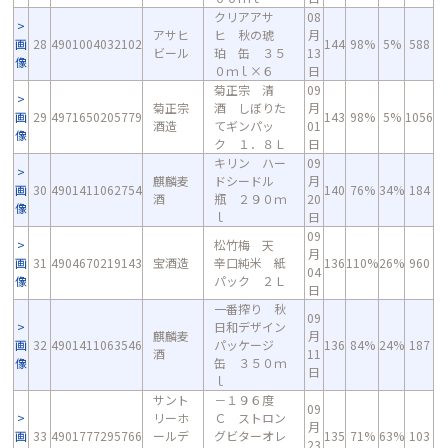
クリアアサ
08
アサヒ
ヒ 秋の琥
月
画
28
4901004032102
144
98%
5%
588
ビール
珀 缶 ３５
13
像
０ｍｌ×６
日
菊正宗 清
09
菊正宗
酒 しぼりた
月
画
29
4971650205779
143
98%
5%
1056
酒造
てギンパッ
01
像
ク １．８Ｌ
日
キリン ハー
09
麒麟麦
ドシードル
月
画
30
4901411062754
140
76%
34%
184
酒
瓶 ２９０ｍ
20
像
ｌ
日
09
松竹梅 天
月
画
31
4904670219143
宝酒造
辛口純米 紙
136
110%
26%
960
04
像
パック ２Ｌ
日
一番搾り 秋
09
日和デザイン
麒麟麦
月
画
32
4901411063546
パッケージ
136
84%
24%
187
酒
11
像
缶 ３５０ｍ
日
ｌ
サント
－１９６度
09
リーホ
Ｃ ストロン
月
画
33
4901777295766
ールデ
グビターオレ
135
71%
63%
103
23