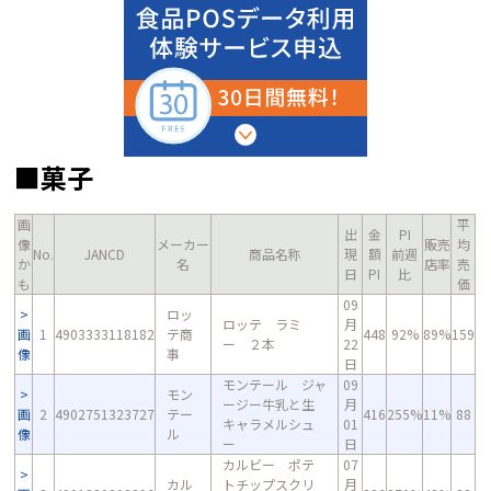
■菓子
画
平
出
金
PI
像
メーカー
販売
均
No.
JANCD
商品名称
現
額
前週
か
名
店率
売
日
PI
比
も
価
09
ロッ
ロッテ ラミ
月
画
1
4903333118182
テ商
448
92%
89%
159
ー ２本
22
像
事
日
モンテール ジャ
09
モン
ージー牛乳と生
月
画
2
4902751323727
テー
416
255%
11%
88
キャラメルシュ
01
像
ル
ー
日
カルビー ポテ
07
カル
トチップスクリ
月