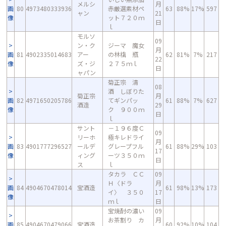
メルシ
月
画
80
4973480333936
赤厳選素材ペ
63
88%
17%
597
ャン
21
像
ット７２０ｍ
日
ｌ
モルソ
09
ン・ク
ジーマ 魔女
月
画
81
4902335014683
アー
の林檎 瓶
62
81%
7%
217
22
像
ズ・ジ
２７５ｍｌ
日
ャパン
菊正宗 清
08
酒 しぼりた
菊正宗
月
画
82
4971650205786
てギンパッ
61
88%
7%
627
酒造
29
像
ク ９００ｍ
日
ｌ
サント
－１９６度Ｃ
09
リーホ
極キレドライ
月
画
83
4901777296527
ールデ
グレープフル
61
88%
29%
103
17
像
ィング
ーツ３５０ｍ
日
ス
ｌ
タカラ ＣＣ
09
Ｈ〈ドラ
月
画
84
4904670478014
宝酒造
61
98%
13%
173
イ〉 ３５０
17
像
ｍｌ
日
宝焼酎の濃い
09
お茶割り カ
月
画
85
4904670479066
宝酒造
60
92%
10%
104