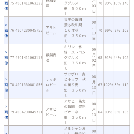
麒麟麦
月
画
75
4901411063133
ググルメ
70
89%
16%
149
酒
03
像
缶 ５００ｍ
日
ｌ
果実の瞬間
08
薫る秋和梨
アサヒ
月
画
76
4904230045755
１６年秋
70
99%
8%
103
ビール
13
像
缶 ３５０ｍ
日
ｌ
キリン 氷
09
結 ストロン
麒麟麦
月
画
77
4901411063119
ググルメ
68
91%
44%
105
酒
02
像
缶 ３５０ｍ
日
ｌ
サッポロ 麦
08
サッポ
とホップ 秋
月
画
78
4901880881856
ロビー
の薫り麦
67
102%
5%
113
13
像
ル
缶 ３５０ｍ
日
ｌ
アサヒ 果実
08
の瞬間 完熟
アサヒ
月
画
79
4904230045731
ピオーネ
64
83%
8%
106
ビール
13
像
缶 ３５０ｍ
日
ｌ
メルシャンお
08
いしい無添加