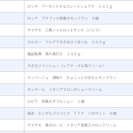
ロッテ アーモンドチョコレートシェアＰ １４１ｇ
ロッテ プチブッセ和栗のモンブラン ８個
ヤマザキ 三角シャルロットサンド（バニラ）
カルビー フルグラ大きめさつまいも ２００ｇ
亀田製菓 揚の真打ち １４０ｇ
大きなツインシュ－（レアチ－ズ＆苺クリ－ム）
カンパーニュ 湘南Ｐ ちょこっとかぼちゃモンブラン
モンテール イタリアマロンのシュークリーム
ロピア 和栗のダブルシュー １個
森永 エンゼルパイバニラ ＴＴＰ ハロウィン ８個
ヤマザキ 栗のロ－ル イタリア産栗入マロンクリ－ム