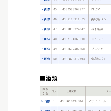
画像
45
4589988967377
ロピア
画像
46
4903110211679
山崎製パン
画像
47
4902888224942
森永製菓
画像
48
4907174068330
ドンレミー
画像
49
4933602402568
プレシア
画像
50
4901820377494
敷島製パン
■酒類
画像
No.
JANCD
メ
かも
画像
1
4901004032904
アサヒビール
画像
2
4901777295285
サントリーホー