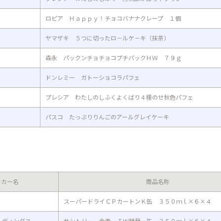
ロピア Ｈａｐｐｙ！チョコバナナクレープ １個
ヤマザキ ５つに切ったロ－ルケ－キ（抹茶）
森永 パックンチョチョコプチパックＨＷ ７９ｇ
ドンレミー ガトーショコラパフェ
プレシア わたしのしふくよくばり４種のせ秋色パフェ
パスコ たっぷりりんごのアールグレイケーキ
ーカー名
商品名称
スーパードライＣＰカートンＫ缶 ３５０ｍｌ×６×４
ルディングス
サントリー 金麦 ＩＷ特発 缶 ３５０ｍｌ×６×４