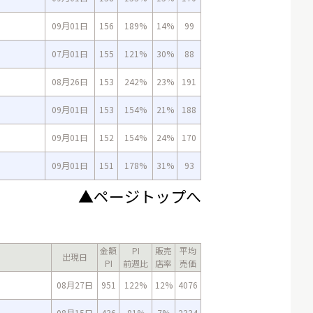
09月01日
156
189%
14%
99
07月01日
155
121%
30%
88
08月26日
153
242%
23%
191
09月01日
153
154%
21%
188
09月01日
152
154%
24%
170
09月01日
151
178%
31%
93
▲ページトップへ
金額
PI
販売
平均
出現日
PI
前週比
店率
売価
08月27日
951
122%
12%
4076
08月15日
436
81%
7%
2334