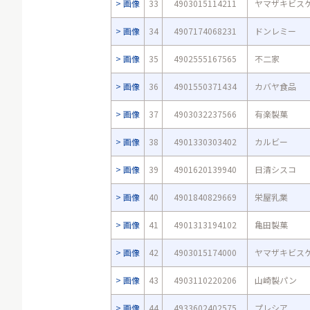
画像
33
4903015114211
ヤマザキビス
画像
34
4907174068231
ドンレミー
画像
35
4902555167565
不二家
画像
36
4901550371434
カバヤ食品
画像
37
4903032237566
有楽製菓
画像
38
4901330303402
カルビー
画像
39
4901620139940
日清シスコ
画像
40
4901840829669
栄屋乳業
画像
41
4901313194102
亀田製菓
画像
42
4903015174000
ヤマザキビス
画像
43
4903110220206
山崎製パン
画像
44
4933602402575
プレシア