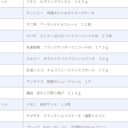
ケット
ＹＢＣ ルヴァンクラシカル １４５ｇ
ドンレミー 林檎タルト＆ＮＹチーズケーキ
不二家 アーモンドチョコレート ２２粒
カバヤ さくさくぱんだファミリーパックＨＷ ２５枚
有楽製菓 ブラックサンダーミニバーＨＷ １７３ｇ
カルビー ポテトＣクリスプコンソメパンチ ５０ｇ
日清シスコ チョコフレーククリスプボール ７０ｇ
アンデイコ 和栗のシュークリーム １Ｐ
亀田 技のこだ割り揚げ １１０ｇ
ケット
ＹＢＣ 抹茶サンド １８枚
ヤマザキ クランチショコラケ－キ（濃厚ミルクＣ
プレシア わたしのしふく 万次郎かぼちゃプリン