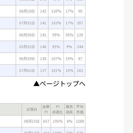
08月19日
142
120%
17%
98
07月31日
141
103%
17%
207
06月30日
141
99%
56%
120
05月31日
140
95%
9%
244
06月29日
138
107%
19%
87
07月01日
137
101%
10%
162
▲ページトップへ
金額
PI
販売
平均
出現日
PI
前週比
店率
売価
08月15日
657
195%
8%
2288
08月13日
410
108%
72%
578