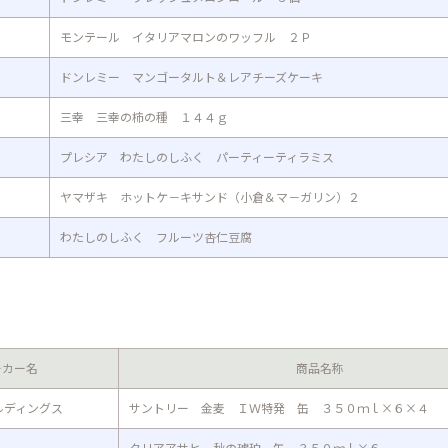
モンテール イタリアマロンのワッフル ２Ｐ
ドンレミー マンゴータルト＆レアチーズケーキ
三幸 三幸の柿の種 １４４ｇ
プレシア わたしのしふく パーティーティラミス
ヤマザキ ホットケ－キサンド（小倉＆マ－ガリン）２
わたしのしふく フルーツ杏仁豆腐
ーカー名
商品名称
ルディングス
サントリー 金麦 ＩＷ特発 缶 ３５０ｍｌ×６×４
クリアアサヒ 秋の琥珀 缶 ３５０ｍｌ×６