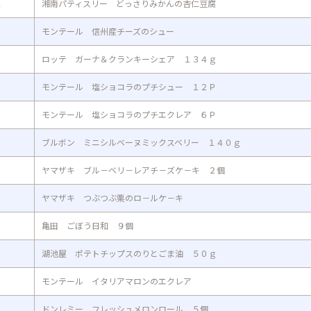
ュ
湘南パティスリー どっさりみかんの杏仁豆腐
モンテール 信州産チーズのシュー
ロッテ ガーナ＆クランキーシェア １３４ｇ
モンテール 塩ショコラのプチシュー １２Ｐ
モンテール 塩ショコラのプチエクレア ６Ｐ
ブルボン ミニシルベーヌミックスベリー １４０ｇ
ヤマザキ ブル－ベリ－レアチ－ズケ－キ ２個
ヤマザキ つぶつぶ栗のロ－ルケ－キ
亀田 ごぼう日和 ９個
湖池屋 ポテトチップスのりとごま油 ５０ｇ
モンテール イタリアマロンのエクレア
ドンレミー フレッシュメロンロール ５個