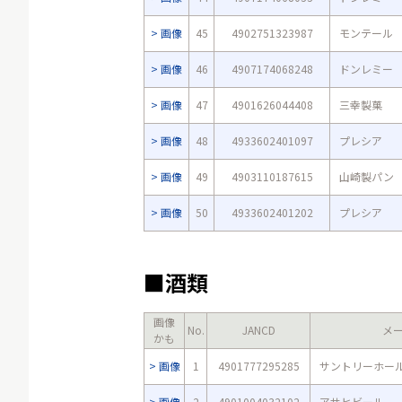
画像
45
4902751323987
モンテール
画像
46
4907174068248
ドンレミー
画像
47
4901626044408
三幸製菓
画像
48
4933602401097
プレシア
画像
49
4903110187615
山崎製パン
画像
50
4933602401202
プレシア
■酒類
画像
No.
JANCD
メ
かも
画像
1
4901777295285
サントリーホー
画像
2
4901004032102
アサヒビール