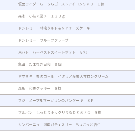
仮面ライダーＧ ＳＧゴーストアイコンＳＰ３ １個
森永 小枝＜栗＞ １３３ｇ
ドンレミー 林檎タルト＆ＮＹチーズケーキ
ドンレミー フルーツクレープ
東ハト ハーベストスイートポテト ８包
亀田 たまねぎ日和 ９個
ヤマザキ 栗のロ－ル イタリア産栗入マロンクリ－ム
森永 和栗クッキー ８枚
フジ メープルマーガリンのパンケーキ ３Ｐ
ブルボン しっとりホックリまるＤＥおさつ ９枚
ュ
カンパーニュ 湘南パティスリー ちょこっと杏仁