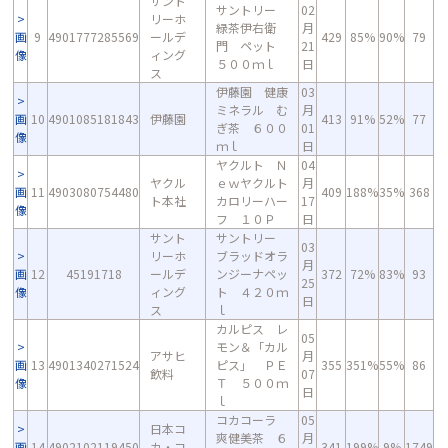
サント
サントリー
02
リーホ
緑茶伊右衛
月
画
9
4901777285569
ールデ
429
85%
90%
79
門 ペット
21
像
ィング
５００ｍｌ
日
ス
伊藤園 健康
03
ミネラル む
月
画
10
4901085181843
伊藤園
413
91%
52%
77
ぎ茶 ６００
01
像
ｍｌ
日
ヤクルト Ｎ
04
ヤクル
ｅｗヤクルト
月
画
11
4903080754480
409
188%
35%
368
ト本社
カロリーハー
17
像
フ １０Ｐ
日
サント
サントリー
03
リーホ
ブラッドオラ
月
画
12
45191718
ールデ
ンジーナペッ
372
72%
83%
93
25
像
ィング
ト ４２０ｍ
日
ス
ｌ
カルピス レ
05
モン＆「カル
アサヒ
月
画
13
4901340271524
ピス」 ＰＥ
355
351%
55%
86
飲料
07
像
Ｔ ５００ｍ
日
ｌ
コカコーラ
05
日本コ
爽健美茶 ６
月
画
14
4902102119450
カ・コ
341
199%
9%
1749