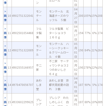
ルロ－ル
01
像
ン
日
04
モン
モンテール 北
月
画
10
4902751322041
テー
海道チーズのワ
200
105%
15%
208
27
像
ル
ッフル ５個
日
04
フル
フルタ製菓 ビ
月
画
11
4902501054468
タ製
ターショコラ
194
77%
6%
274
17
像
菓
１６０ｇ
日
モンテール ハ
05
モン
ーシークッキー
月
画
12
4902751322089
テー
190
84%
21%
264
＆クリームロー
01
像
ル
ル ４個
日
不二家 サーテ
05
不二
ィワンチョコ２
月
画
13
4902555166957
190
278%
22%
191
家
つのおいしさ
02
像
６４ｇ
日
04
あわ
あわしま堂 京
月
画
14
4970470056707
しま
都伏見初夏の訪
187
90%
5%
174
01
像
堂
れ ３個
日
04
プレシア わた
プレ
月
画
15
4933602299625
しのしふく 白
187
88%
10%
389
シア
01