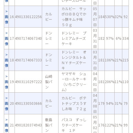
像
いチーズロール
日
カルビー サッ
05
カル
ポロＢＢＱでか
月
画
16
4901330122256
184
530%
32%
92
ビー
っ豚キムチ味
07
像
５０ｇ
日
03
ドン
ドンレミー プ
月
画
17
4907174067340
レミ
レミアムチーズ
182
97%
6%
334
31
像
ー
ケーキ
日
ドンレミー オ
03
ドン
レンジタルト＆
月
画
18
4907174067333
レミ
181
106%
21%
215
ＮＹチーズケー
31
像
ー
キ
日
ヤマザキ シュ
04
山崎
－ロ－ルケ－キ
月
画
19
4903110297222
製パ
181
206%
11%
110
（いちごクリ－
01
像
ン
ム）
日
04
カルビー ポテ
カル
月
画
20
4901330503666
トチップスうす
179
94%
31%
79
ビー
08
像
しお味 ７２ｇ
日
05
敷島
パスコ ずっし
月
画
21
4901820374943
製パ
りチーズケー
176
122%
21%
99
02
像
ン
キ １Ｐ
日