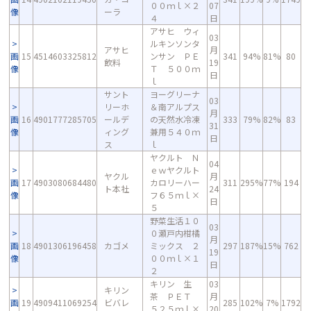
００ｍｌ×２
07
像
ーラ
４
日
アサヒ ウィ
03
ルキンソンタ
アサヒ
月
画
15
4514603325812
ンサン ＰＥ
341
94%
81%
80
飲料
19
像
Ｔ ５００ｍ
日
ｌ
サント
ヨーグリーナ
03
リーホ
＆南アルプス
月
画
16
4901777285705
ールデ
の天然水冷凍
333
79%
82%
83
31
像
ィング
兼用５４０ｍ
日
ス
ｌ
ヤクルト Ｎ
04
ｅｗヤクルト
ヤクル
月
画
17
4903080684480
カロリーハー
311
295%
77%
194
ト本社
24
像
フ６５ｍｌ×
日
５
野菜生活１０
03
０瀬戸内柑橘
月
画
18
4901306196458
カゴメ
ミックス ２
297
187%
15%
762
19
像
００ｍｌ×１
日
２
キリン 生
03
キリン
茶 ＰＥＴ
月
画
19
4909411069254
ビバレ
285
102%
7%
1792
５２５ｍｌ×
20