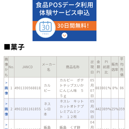
■菓子
画
平
出
金
PI
像
メーカー
販売
均
No.
JANCD
商品名称
現
額
前週
か
名
店率
売
日
PI
比
も
価
カルビー ポテ
05
カル
トチップスいか
月
画
1
4901330568818
883
801%
8%
86
ビー
にんじん味 ５
07
像
５ｇ
日
ネスレ キット
05
ネス
カットオトナプ
月
画
2
4902201161855
レ日
442
389%
25%
359
レミアムミン
06
像
本
ト １２枚
日
04
飯島
飯島 くず餅
月