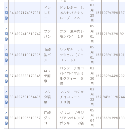
02
ドン
ドンレミー し
月
画
34
4907174067081
レミ
あわせバナナク
157
107%
25%
187
29
像
ー
レープ ２本
日
05
フジ
フジ 瀬戸内レ
月
画
35
4902410518747
157
121%
32%
92
パン
モンパイ １Ｐ
01
像
日
05
山崎
ヤマザキ サク
月
画
36
4903110017905
製パ
ッツェル（チョ
153
128%
13%
101
01
像
ン
コレ－ト）
日
ロッテ チョコ
02
ロッ
パイロイヤルミ
月
画
37
4903333170845
テ商
152
282%
44%
202
ルクティー ６
20
像
事
個
日
03
フル
フルタ 白くま
月
画
38
4902501054406
タ製
チョコレート
152
94%
11%
244
22
像
菓
１８個
日
05
江崎
グリコ ブラジ
月
画
39
4901005510357
グリ
リアンオレンジ
151
366%
39%
133
04
像
コ
ポッキー ２袋
日