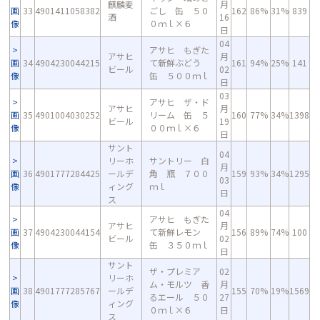
麒麟麦
月
画
33
4901411058382
ごし 缶 ５０
162
86%
31%
839
酒
16
像
０ｍｌ×６
日
04
アサヒ もぎた
アサヒ
月
画
34
4904230044215
て新鮮ぶどう
161
94%
25%
141
ビール
02
像
缶 ５００ｍｌ
日
03
アサヒ ザ・ド
アサヒ
月
画
35
4901004030252
リーム 缶 ５
160
77%
34%
1398
ビール
19
像
００ｍｌ×６
日
サント
04
リーホ
サントリー 白
月
画
36
4901777284425
ールデ
角 瓶 ７００
159
93%
34%
1295
03
像
ィング
ｍｌ
日
ス
04
アサヒ もぎた
アサヒ
月
画
37
4904230044154
て新鮮レモン
156
89%
74%
100
ビール
02
像
缶 ３５０ｍｌ
日
サント
ザ・プレミア
02
リーホ
ム・モルツ 香
月
画
38
4901777285767
ールデ
155
70%
19%
1569
るエール ５０
27
像
ィング
０ｍｌ×６
日
ス