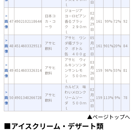
日
ｌ
ジョージア
02
日本コ
ヨ－ロピアン
月
画
47
4902102118644
カ・コ
香るブラッ
161
99%
72%
92
29
像
ーラ
ク ２９０ｍ
日
ｌ
アサヒ ワン
05
アサヒ
ダ極ブラッ
月
画
48
4514603329513
161
901%
20%
84
飲料
ク ボトル
07
像
缶 ４００ｇ
日
アサヒ ウィ
03
ルキンソンタ
アサヒ
月
画
49
4514603326314
ンサンレモ
159
96%
55%
81
飲料
26
像
ン ５００ｍ
日
ｌ
カルピス 味
02
わいメロンク
アサヒ
月
画
50
4901340266728
リームソー
159
113%
9%
78
飲料
19
像
ダ ５００ｍ
日
ｌ
▲ページトップへ
■アイスクリーム・デザート類