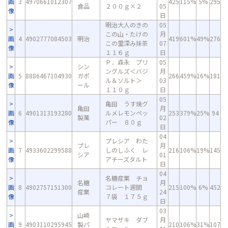
画
3
4970661012307
425
115%
5%
295
食品
２００ｇ×２
05
像
日
明治大人のきの
05
この山・たけの
月
画
4
4902777084503
明治
419
601%
49%
276
この里深み抹茶
07
像
１１６ｇ
日
Ｐ．森永 プリ
05
シン
ングルズ＜バジ
月
画
5
8886467104930
ガポ
266
459%
16%
181
ル＆ソルト＞
03
像
ール
１１０ｇ
日
05
亀田 うす焼グ
亀田
月
画
6
4901313193280
ルメレモンペッ
253
379%
25%
94
製菓
02
像
パー ８０ｇ
日
04
プレシア わた
プレ
月
画
7
4933602299588
しのしふく レ
216
106%
19%
145
シア
01
像
アチーズタルト
日
04
名糖産業 チョ
名糖
月
画
8
4902757151300
コレート週間
215
100%
6%
452
産業
24
像
７袋 １７５ｇ
日
03
山崎
ヤマザキ ダブ
月
画
9
4903110295945
製パ
210
106%
31%
107