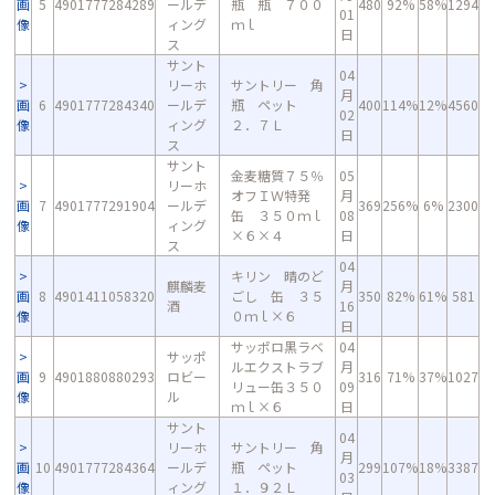
画
5
4901777284289
ールデ
瓶 瓶 ７００
480
92%
58%
1294
01
像
ィング
ｍｌ
日
ス
サント
04
リーホ
サントリー 角
月
画
6
4901777284340
ールデ
瓶 ペット
400
114%
12%
4560
02
像
ィング
２．７Ｌ
日
ス
サント
金麦糖質７５％
05
リーホ
オフＩＷ特発
月
画
7
4901777291904
ールデ
369
256%
6%
2300
缶 ３５０ｍｌ
08
像
ィング
×６×４
日
ス
04
キリン 晴のど
麒麟麦
月
画
8
4901411058320
ごし 缶 ３５
350
82%
61%
581
酒
16
像
０ｍｌ×６
日
サッポロ黒ラベ
04
サッポ
ルエクストラブ
月
画
9
4901880880293
ロビー
316
71%
37%
1027
リュー缶３５０
09
像
ル
ｍｌ×６
日
サント
04
リーホ
サントリー 角
月
画
10
4901777284364
ールデ
瓶 ペット
299
107%
18%
3387
03
像
ィング
１．９２Ｌ