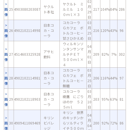
02
ヤクルト ミ
ヤクル
月
画
25
4903080203087
ルミル １０
217
104%
84%
286
ト本社
29
像
０ｍｌ×３
日
コカコーラ
03
日本コ
Ｇカフェ ボ
月
画
26
4902102114998
カ・コ
216
120%
43%
96
トルコ－ヒ－
25
像
ーラ
甘さひかえめ
日
ウィルキンソ
04
ンタンサンマ
アサヒ
月
画
27
4514603325928
ルチＰＥＴ
209
82%
7%
302
飲料
01
像
５００ｍｌ×
日
４
コカコーラ
03
日本コ
Ｇカフェ ボ
月
画
28
4902102114981
カ・コ
206
116%
44%
97
トルコ－ヒ－
25
像
ーラ
無糖
日
コカコーラ
03
日本コ
綾鷹 にごり
月
画
29
4902102118903
カ・コ
203
95%
63%
81
ほのか ５２
10
像
ーラ
５ｍｌ
日
キリン 世界
04
キリン
のキッチンか
月
画
30
4909411069469
ビバレ
らソルティラ
200
92%
72%
86
04
像
ッジ
イチ５００ｍ