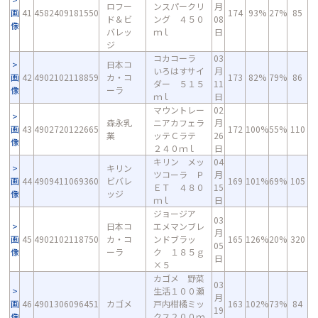
ロフー
ンスパークリ
月
画
41
4582409181550
174
93%
27%
85
ド＆ビ
ング ４５０
08
像
バレッ
ｍｌ
日
ジ
コカコーラ
03
日本コ
いろはすサイ
月
画
42
4902102118859
カ・コ
173
82%
79%
86
ダー ５１５
11
像
ーラ
ｍｌ
日
マウントレー
02
森永乳
ニアカフェラ
月
画
43
4902720122665
172
100%
55%
110
業
ッテＣラテ
26
像
２４０ｍｌ
日
キリン メッ
04
キリン
ツコーラ Ｐ
月
画
44
4909411069360
ビバレ
169
101%
69%
105
ＥＴ ４８０
15
像
ッジ
ｍｌ
日
ジョージア
03
日本コ
エメマンブレ
月
画
45
4902102118750
カ・コ
ンドブラッ
165
126%
20%
320
05
像
ーラ
ク １８５ｇ
日
×５
カゴメ 野菜
03
生活１００瀬
月
画
46
4901306096451
カゴメ
戸内柑橘ミッ
163
102%
73%
84
19
像
クス２００ｍ