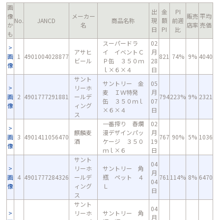
画
出
金
PI
像
メーカー
販売
平均
No.
JANCD
商品名称
現
額
前週
か
名
店率
売価
日
PI
比
も
スーパードラ
02
アサヒ
イ イベントＣ
月
画
1
4901004028877
821
74%
9%
4040
ビール
Ｐ缶 ３５０ｍ
28
像
ｌ×６×４
日
サント
サントリー 金
05
リーホ
麦 ＩＷ特発
月
画
2
4901777291881
ールデ
794
223%
9%
2321
缶 ３５０ｍｌ
07
像
ィング
×６×４
日
ス
一番搾り 春爛
02
麒麟麦
漫デザインパッ
月
画
3
4901411056470
767
90%
5%
1036
酒
ケージ ３５０
19
像
ｍｌ×６
日
サント
04
リーホ
サントリー 角
月
画
4
4901777284326
ールデ
瓶 ペット ４
761
114%
8%
6470
04
像
ィング
Ｌ
日
ス
サント
04
リーホ
サントリー 角
月