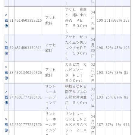
日
ｌ
アサヒ 食事
04
と一緒に十六
アサヒ
月
画
31
4514603329216
茶Ｗ ＰＥ
199
101%
66%
158
飲料
01
像
Ｔ ５００ｍ
日
ｌ
アサヒ ぜい
04
たく三ツ矢ル
アサヒ
月
画
32
4514603330311
レクチェＰＥ
198
52%
45%
103
飲料
30
像
Ｔ ５００ｍ
日
ｌ
カルピス カ
02
アサヒ
ルピスソー
月
画
33
4901340266926
193
82%
73%
85
飲料
ダ ＰＥＴ
27
像
５００ｍｌ
日
サント
朝摘みＯＲ＆
03
リーホ
南アルプスの
月
画
34
4901777285491
ールデ
天然水冷凍兼
193
75%
67%
83
31
像
ィング
用 ５４０ｍ
日
ス
ｌ
サント
サントリー
04
リーホ
ＧＲＥＥＮＤ
月
画
35
4901777287976
ールデ
ＡＫＡＲＡペ
187
37%
9%
696
30
像
ィング
ット ２Ｌ×
日