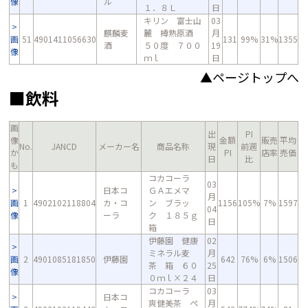
像
ル
１．８Ｌ
日
キリン 富士山
03
麒麟麦
麓 樽熟原酒
月
画
51
4901411056630
131
99%
31%
1355
酒
５０度 ７００
19
像
ｍｌ
日
▲ページトップへ
■飲料
画
出
PI
像
金額
販売
平均
No.
JANCD
メーカー名
商品名称
現
前週
か
PI
店率
売価
日
比
も
コカコーラ
03
日本コ
ＧＡエメマ
月
画
1
4902102118804
カ・コ
ン ブラッ
1156
105%
7%
1597
04
像
ーラ
ク １８５ｇ
日
箱
伊藤園 健康
02
ミネラル麦
月
画
2
4901085181850
伊藤園
642
76%
6%
1506
茶 箱 ６０
25
像
０ｍｌ×２４
日
コカコーラ
03
日本コ
爽健美茶 ペ
月