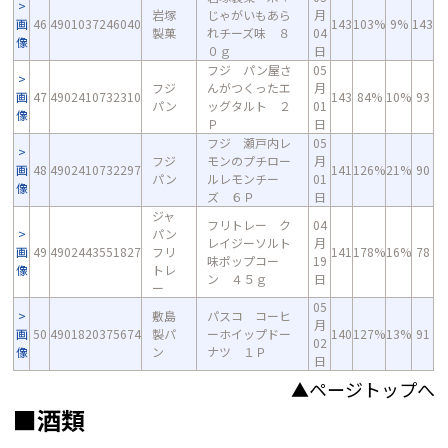
岩塚
じゃがいもあら
月
画
46
4901037246040
143
103%
9%
143
製菓
れチーズ味 ８
04
像
０ｇ
日
フジ パン屋さ
05
フジ
んがつくったエ
月
画
47
4902410732310
143
84%
10%
93
パン
ッグタルト ２
01
像
Ｐ
日
フジ 瀬戸内レ
05
フジ
モンのプチロー
月
画
48
4902410732297
141
126%
21%
90
パン
ルレモンチー
01
像
ズ ６Ｐ
日
ジャ
フリトレー ク
04
パン
レイジーソルト
月
画
49
4902443551827
フリ
141
178%
16%
78
味ポップコー
19
像
トレ
ン ４５ｇ
日
ー
05
敷島
パスコ コーヒ
月
画
50
4901820375674
製パ
ーホイップドー
140
127%
13%
91
02
像
ン
ナツ １Ｐ
日
▲ページトップへ
■酒類