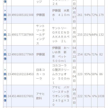
像
ッジ
２４
日
04
伊藤園 水素
月
画
20
4901085181508
伊藤園
水 ４１０ｍ
261
94%
72%
179
07
像
ｌ
日
サント
サントリー
03
リーホ
ＧＲＥＥＮＤ
月
画
21
4901777287969
ールデ
255
251%
44%
132
ＡＫＡＲＡペ
09
像
ィング
ット ２Ｌ
日
ス
伊藤園 お～
04
いお茶 新
月
画
22
4901085177969
伊藤園
254
82%
71%
82
茶 ペット
22
像
５００ｍｌ
日
コカコーラ
03
日本コ
Ｇ贅沢クリ－
月
画
23
4902102118453
カ・コ
ムカフェオ
223
95%
58%
86
04
像
ーラ
レ ５００ｍ
日
ｌ
アサヒ バヤ
04
リースすっき
アサヒ
月
画
24
4514603327601
りオレンジ缶
222
91%
6%
1038
飲料
03
像
２４５ｇ×３
日
０