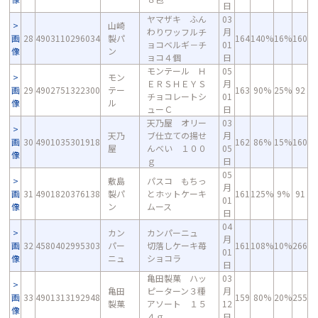
日
ヤマザキ ふん
03
山崎
わりワッフルチ
月
画
28
4903110296034
製パ
164
140%
16%
160
ョコベルギ－チ
01
像
ン
ョコ４個
日
モンテール Ｈ
05
モン
ＥＲＳＨＥＹＳ
月
画
29
4902751322300
テー
163
90%
25%
92
チョコレートシ
01
像
ル
ューＣ
日
天乃屋 オリー
03
天乃
ブ仕立ての揚せ
月
画
30
4901035301918
162
86%
15%
160
屋
んべい １００
05
像
ｇ
日
05
敷島
パスコ もちっ
月
画
31
4901820376138
製パ
とホットケーキ
161
125%
9%
91
01
像
ン
ムース
日
04
カン
カンパーニュ
月
画
32
4580402995303
パー
切落しケーキ苺
161
108%
10%
266
01
像
ニュ
ショコラ
日
亀田製菓 ハッ
03
亀田
ピーターン３種
月
画
33
4901313192948
159
80%
20%
255
製菓
アソート １５
12
像
４ｇ
日