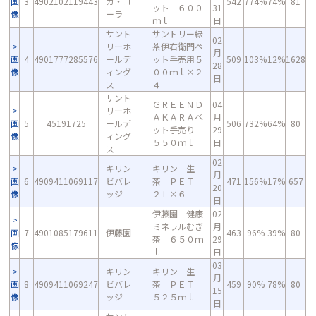
画
3
4902102119443
カ・コ
542
774%
74%
81
ット ６００
31
像
ーラ
ｍｌ
日
サント
サントリー緑
02
リーホ
茶伊右衛門ペ
月
画
4
4901777285576
ールデ
ット手売用５
509
103%
12%
1628
28
像
ィング
００ｍｌ×２
日
ス
４
サント
ＧＲＥＥＮＤ
04
リーホ
ＡＫＡＲＡペ
月
画
5
45191725
ールデ
506
732%
64%
80
ット手売り
29
像
ィング
５５０ｍｌ
日
ス
02
キリン
キリン 生
月
画
6
4909411069117
ビバレ
茶 ＰＥＴ
471
156%
17%
657
20
像
ッジ
２Ｌ×６
日
伊藤園 健康
02
ミネラルむぎ
月
画
7
4901085179611
伊藤園
463
96%
39%
80
茶 ６５０ｍ
29
像
ｌ
日
03
キリン
キリン 生
月
画
8
4909411069247
ビバレ
茶 ＰＥＴ
459
90%
78%
80
15
像
ッジ
５２５ｍｌ
日