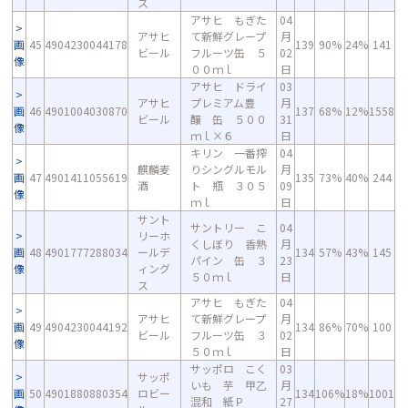
ス
アサヒ もぎた
04
アサヒ
て新鮮グレープ
月
画
45
4904230044178
139
90%
24%
141
ビール
フルーツ缶 ５
02
像
００ｍｌ
日
アサヒ ドライ
03
アサヒ
プレミアム豊
月
画
46
4901004030870
137
68%
12%
1558
ビール
醸 缶 ５００
31
像
ｍｌ×６
日
キリン 一番搾
04
麒麟麦
りシングルモル
月
画
47
4901411055619
135
73%
40%
244
酒
ト 瓶 ３０５
09
像
ｍｌ
日
サント
サントリー こ
04
リーホ
くしぼり 香熟
月
画
48
4901777288034
ールデ
134
57%
43%
145
パイン 缶 ３
23
像
ィング
５０ｍｌ
日
ス
アサヒ もぎた
04
アサヒ
て新鮮グレープ
月
画
49
4904230044192
134
86%
70%
100
ビール
フルーツ缶 ３
02
像
５０ｍｌ
日
サッポロ こく
03
サッポ
いも 芋 甲乙
月
画
50
4901880880354
ロビー
134
106%
18%
1001
混和 紙Ｐ
27