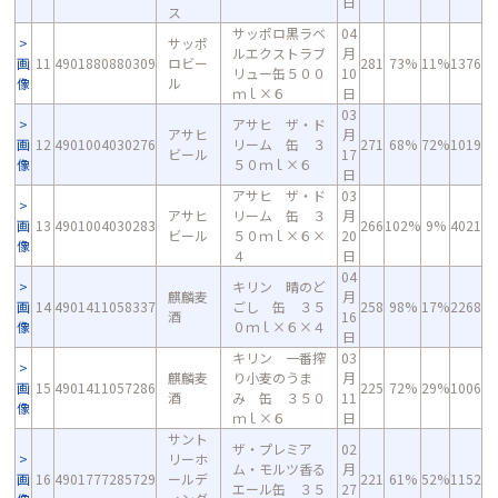
日
ス
サッポロ黒ラベ
04
サッポ
ルエクストラブ
月
画
11
4901880880309
ロビー
281
73%
11%
1376
リュー缶５００
10
像
ル
ｍｌ×６
日
03
アサヒ ザ・ド
アサヒ
月
画
12
4901004030276
リーム 缶 ３
271
68%
72%
1019
ビール
17
像
５０ｍｌ×６
日
アサヒ ザ・ド
03
アサヒ
リーム 缶 ３
月
画
13
4901004030283
266
102%
9%
4021
ビール
５０ｍｌ×６×
20
像
４
日
04
キリン 晴のど
麒麟麦
月
画
14
4901411058337
ごし 缶 ３５
258
98%
17%
2268
酒
16
像
０ｍｌ×６×４
日
キリン 一番搾
03
麒麟麦
り小麦のうま
月
画
15
4901411057286
225
72%
29%
1006
酒
み 缶 ３５０
11
像
ｍｌ×６
日
サント
ザ・プレミア
02
リーホ
ム・モルツ香る
月
画
16
4901777285729
ールデ
221
61%
52%
1152
エール缶 ３５
27