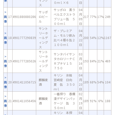
像
ィング
０ｍｌ×６
日
ス
サッポロ 黒ラ
04
サッポ
ベルエクストラ
月
画
17
4901880880286
ロビー
217
77%
17%
249
ブリュー缶 ５
09
像
ル
００ｍｌ
日
サント
ザ・プレミア
04
リーホ
ム・モルツ飲み
月
画
18
4901777290839
ールデ
200
54%
12%
1167
比べ４種６缶２
22
像
ィング
１００ｍｌ
日
ス
サント
サンタバイサン
03
リーホ
タカロリーナＣ
月
画
19
4901777285026
ールデ
193
84%
21%
469
ＲプチＶ１５
16
像
ィング
７５０
日
ス
キリン 氷結
04
麒麟麦
宮崎産 日向
月
画
20
4901411056715
189
68%
54%
104
酒
夏 缶 ３５０
23
像
ｍｌ
日
一番搾り 春爛
02
麒麟麦
漫デザインパッ
月
画
21
4901411056456
189
91%
6%
188
酒
ケージ 缶 ３
19
像
５０ｍｌ
日
キリン 本搾
04