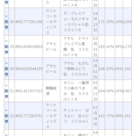
像
ル
ｍｌ×６
日
サント
ザ・プレミア
04
リーホ
ム・モルツサマ
月
画
28
4901777291140
ールデ
171
59%
24%
1164
－スペシャル缶
23
像
ィング
３５０×６
日
ス
アサヒ ドライ
03
アサヒ
プレミアム豊
月
画
29
4901004030894
169
62%
39%
1170
ビール
醸 缶 ３５０
31
像
ｍｌ×６
日
04
アサヒ もぎた
アサヒ
月
画
30
4904230044239
て新鮮ぶどう
168
83%
69%
100
ビール
02
像
缶 ３５０ｍｌ
日
キリン 一番搾
03
麒麟麦
り小麦のうま
月
画
31
4901411057323
164
68%
10%
1367
酒
み 缶 ５００
12
像
ｍｌ×６
日
サント
02
リーホ
サントリー ほ
月
画
32
4901777284791
ールデ
ろよい 白ぶど
163
73%
44%
103
26
像
ィング
う ３５０ｍｌ
日
ス
04
キリン 晴のど