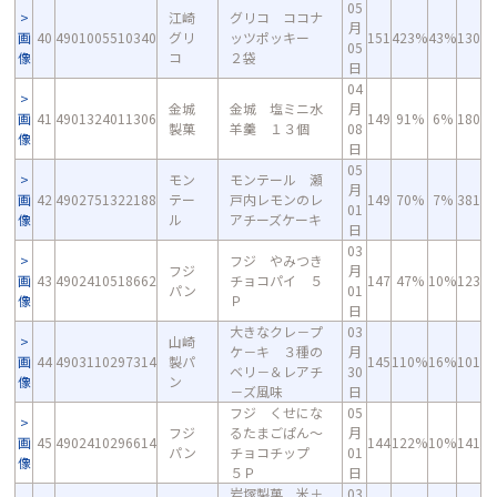
05
江崎
グリコ ココナ
月
画
40
4901005510340
グリ
ッツポッキー
151
423%
43%
130
05
像
コ
２袋
日
04
金城
金城 塩ミニ水
月
画
41
4901324011306
149
91%
6%
180
製菓
羊羹 １３個
08
像
日
05
モン
モンテール 瀬
月
画
42
4902751322188
テー
戸内レモンのレ
149
70%
7%
381
01
像
ル
アチーズケーキ
日
03
フジ やみつき
フジ
月
画
43
4902410518662
チョコパイ ５
147
47%
10%
123
パン
01
像
Ｐ
日
大きなクレ－プ
03
山崎
ケ－キ ３種の
月
画
44
4903110297314
製パ
145
110%
16%
101
ベリ－＆レアチ
30
像
ン
－ズ風味
日
フジ くせにな
05
フジ
るたまごぱん～
月
画
45
4902410296614
144
122%
10%
141
パン
チョコチップ
01
像
５Ｐ
日
岩塚製菓 米＋
03