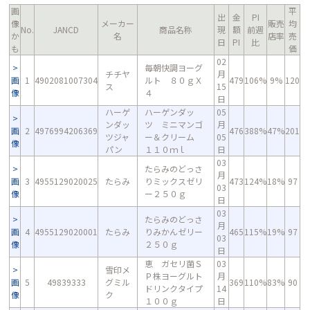
画
平
出
金
PI
像
メーカー
販売
均
No.
JANCD
商品名称
現
額
前週
か
名
店率
売
日
PI
比
も
価
02
毎朝快調ヨーグ
チチヤ
月
画
1
4902081007304
ルト ８０ｇＸ
479
106%
9%
120
ス
15
像
４
日
ハーゲ
ハーゲンダッ
05
ンダッ
ツ ミニマンゴ
月
画
2
4976994206369
476
388%
47%
201
ツジャ
ー＆クリーム
05
像
パン
１１０ｍｌ
日
03
たらみのどっさ
月
画
3
4955129020025
たらみ
りミックスゼリ
473
124%
18%
97
03
像
ー２５０ｇ
日
03
たらみのどっさ
月
画
4
4955129020001
たらみ
りみかんゼリー
465
115%
19%
97
03
像
２５０ｇ
日
恵 ガセリ菌Ｓ
03
雪印メ
Ｐ株ヨーグルト
月
画
5
49839333
グミル
369
110%
83%
90
ドリンクタイプ
14
像
ク
１００ｇ
日