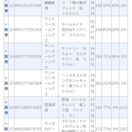
麒麟麦
り ７種の贅沢
月
画
22
4901411057590
188
93%
42%
103
酒
ブレンド 缶
16
像
３５０ｍｌ
日
サント
05
リーホ
ホームメイド
月
画
23
4901777291393
ールデ
桃の白サングリ
188
492%
28%
147
07
像
ィング
ア ３５０ｍｌ
日
ス
サント
サントリー ほ
04
リーホ
ろよい ラムネ
月
画
24
4901777287099
ールデ
184
71%
56%
103
サワー 缶 ３
11
像
ィング
５０ｍｌ
日
ス
サント
－１９６ストロ
04
リーホ
ングゼシャキッ
月
画
25
4901777287884
ールデ
181
101%
16%
143
と！青りんご５
08
像
ィング
００ｍｌ
日
ス
雲海 いいとも
03
雲海酒
ＢＬＵＥ 麦２
月
画
26
4971495014383
180
77%
6%
1321
造
５度 パック
13
像
１．８Ｌ
日
ヱビスｗｉｔｈ
02
サッポ
Ｊロブション余
月
画
27
4901880879792
ロビー
172
77%
8%
1207
韻の時間３５０
26