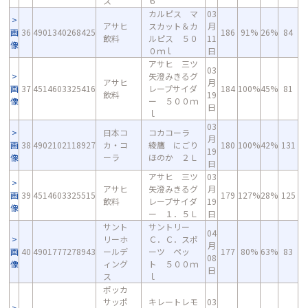
ス
６
カルピス マ
03
アサヒ
スカット＆カ
月
画
36
4901340268425
186
91%
26%
84
飲料
ルピス ５０
11
像
０ｍｌ
日
アサヒ 三ツ
03
矢澄みきるグ
アサヒ
月
画
37
4514603325416
レープサイダ
184
100%
45%
81
飲料
19
像
ー ５００ｍ
日
ｌ
03
日本コ
コカコーラ
月
画
38
4902102118927
カ・コ
綾鷹 にごり
180
100%
42%
131
19
像
ーラ
ほのか ２Ｌ
日
アサヒ 三ツ
03
アサヒ
矢澄みきるグ
月
画
39
4514603325515
179
127%
28%
125
飲料
レープサイダ
19
像
ー １．５Ｌ
日
サント
サントリー
04
リーホ
Ｃ．Ｃ．スポ
月
画
40
4901777278943
ールデ
ーツ ペッ
177
80%
63%
83
08
像
ィング
ト ５００ｍ
日
ス
ｌ
ポッカ
サッポ
キレートレモ
03