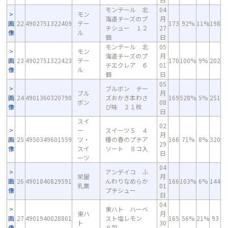
モンテール 北
04
モン
海道チーズのプ
月
画
22
4902751322409
テー
173
92%
11%
198
チシュー １２
27
像
ル
個
日
モンテール 北
05
モン
海道チーズのプ
月
画
23
4902751322423
テー
170
100%
9%
202
チエクレア ６
01
像
ル
個
日
05
ブルボン チー
ブル
月
画
24
4901360320790
ズおかき本わさ
169
528%
5%
251
ボン
08
像
び味 ２１枚
日
スイ
02
ー
スイーツＳ ４
月
画
25
4950349601559
ツ・
種の春のプチア
166
71%
8%
320
29
像
スイ
ソート ８コ入
日
ーツ
04
アンデイコ ふ
栄屋
月
画
26
4901840829591
んわりなめらか
166
103%
6%
144
乳業
01
像
プチシュー
日
04
東ハト ハーベ
東ハ
月
画
27
4901940028801
スト塩レモン
165
56%
21%
93
ト
30
像
８包