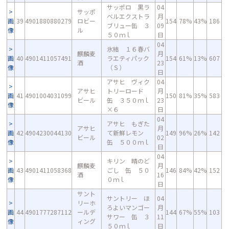
サッポロ 黒ラ
04
サッポ
ベルエクストラ
月
画
39
4901880880279
ロビー
154
78%
43%
186
ブリュー缶 ３
09
像
ル
５０ｍｌ
日
04
氷結 １６春バ
麒麟麦
月
画
40
4901411057491
ラエティパック
154
61%
13%
607
酒
23
像
（Ｓ）
日
アサヒ ヴィク
04
アサヒ
トリーロード
月
画
41
4901004031099
150
81%
35%
583
ビール
缶 ３５０ｍｌ
23
像
×６
日
04
アサヒ もぎた
アサヒ
月
画
42
4904230044130
て新鮮レモン
149
96%
26%
142
ビール
02
像
缶 ５００ｍｌ
日
04
キリン 晴のど
麒麟麦
月
画
43
4901411058368
ごし 缶 ５０
146
84%
42%
152
酒
16
像
０ｍｌ
日
サント
サントリー ほ
04
リーホ
ろよいマンゴー
月
画
44
4901777287112
ールデ
144
67%
55%
103
サワー 缶 ３
11
像
ィング
５０ｍｌ
日