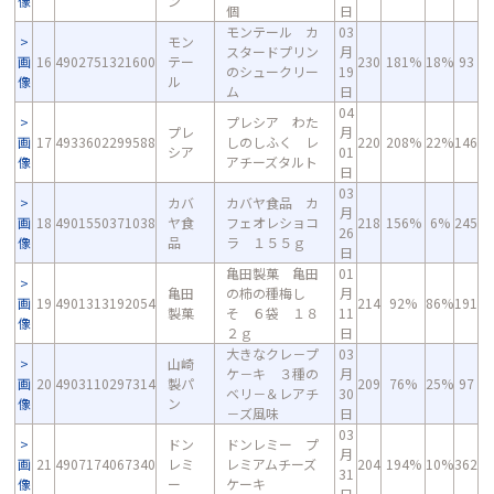
像
ン
個
日
モンテール カ
03
モン
スタードプリン
月
画
16
4902751321600
テー
230
181%
18%
93
のシュークリー
19
像
ル
ム
日
04
プレシア わた
プレ
月
画
17
4933602299588
しのしふく レ
220
208%
22%
146
シア
01
像
アチーズタルト
日
03
カバ
カバヤ食品 カ
月
画
18
4901550371038
ヤ食
フェオレショコ
218
156%
6%
245
26
像
品
ラ １５５ｇ
日
亀田製菓 亀田
01
亀田
の柿の種梅し
月
画
19
4901313192054
214
92%
86%
191
製菓
そ ６袋 １８
11
像
２ｇ
日
大きなクレ－プ
03
山崎
ケ－キ ３種の
月
画
20
4903110297314
製パ
209
76%
25%
97
ベリ－＆レアチ
30
像
ン
－ズ風味
日
03
ドン
ドンレミー プ
月
画
21
4907174067340
レミ
レミアムチーズ
204
194%
10%
362
31
像
ー
ケーキ
日