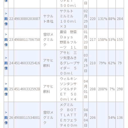
像
りＰＥＴ
日
５００ｍｌ
ヤクルト
02
ヤクル
ミルミル
月
画
22
4903080203087
220
131%
88%
284
ト本社
１００ｍｌ
29
像
×３
日
農協 野菜
01
雪印メ
Ｄａｙｓ
月
画
23
4908011706750
グミル
217
158%
53%
155
野菜＆フル
23
像
ク
ーツ １Ｌ
日
アサヒ 三
03
ツ矢澄みき
アサヒ
月
画
24
4514603325416
るグレープサ
210
79%
62%
79
飲料
19
像
イダー ５
日
００ｍｌ
ウィルキン
04
ソンタンサ
アサヒ
月
画
25
4514603325928
ンマルチＰ
208
208%
7%
298
飲料
01
像
ＥＴ ５０
日
０ｍｌ×４
メグミル
ク ＢＯＴ
04
雪印メ
ＴＬＡＴＴ
月
画
26
4908011534001
グミル
206
54%
136
Ｅカフェラ
04
像
ク
テ４００ｍ
日