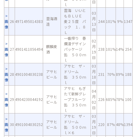
日
ｌ
雲海 いいと
03
もＢＬＵＥ
雲海酒
月
画
26
4971495014383
麦２５度 パ
244
101%
9%
1347
造
13
像
ック １．８
日
Ｌ
一番搾り 春
02
爛漫デザイン
麒麟麦
月
画
27
4901411056494
パッケージ
238
101%
14%
254
酒
19
像
缶 ５００ｍ
日
ｌ
アサヒ ザ・
03
アサヒ
ドリーム
月
画
28
4901004030238
231
70%
89%
188
ビール
缶 ３５０ｍ
18
像
ｌ
日
アサヒ もぎ
04
たて新鮮グレ
アサヒ
月
画
29
4904230044192
ープフルーツ
226
685%
78%
100
ビール
02
像
缶 ３５０ｍ
日
ｌ
アサヒ ザ・
03
アサヒ
ドリーム
月
画
30
4901004030252
220
87%
48%
1394
ビール
缶 ５００ｍ
19
像
ｌ×６
日