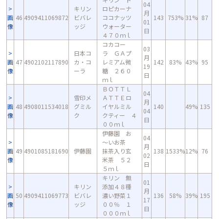
04
キリン
ロピカーナ
月
画
46
4909411069872
ビバレ
ココナッツ
143
753%
31%
87
01
像
ッジ
ウォーター
日
４７０ｍｌ
コカコー
03
日本コ
ラ ＧＡプ
月
画
47
4902102117890
カ・コ
レミアム微
142
83%
43%
95
19
像
ーラ
糖 ２６０
日
ｍｌ
ＢＯＴＴＬ
04
雪印メ
ＡＴＴＥロ
月
画
48
4908011534018
グミル
イヤルミル
140
49%
135
04
像
ク
クティー ４
日
００ｍｌ
伊藤園 お
04
～いお茶
月
画
49
4901085181690
伊藤園
抹茶入り玄
138
1533%
12%
76
02
像
米茶 ５２
日
５ｍｌ
キリン 無
01
キリン
添加４８種
月
画
50
4909411069773
ビバレ
濃い野菜１
136
58%
39%
195
17
像
ッジ
００％ １
日
０００ｍｌ