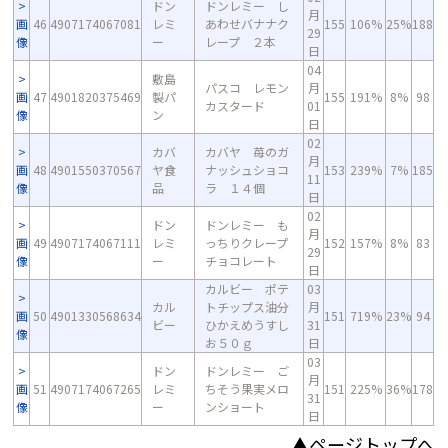
ドン
ドンレミー し
月
画
46
4907174067081
レミ
あわせバナナク
155
106%
25%
188
29
像
ー
レープ ２本
日
04
敷島
パスコ レモン
月
画
47
4901820375469
製パ
155
191%
8%
98
カスタード
01
像
ン
日
02
カバ
カバヤ 苺のガ
月
画
48
4901550370567
ヤ食
ナッシュショコ
153
239%
7%
185
11
像
品
ラ １４個
日
02
ドン
ドンレミー も
月
画
49
4907174067111
レミ
っちりクレープ
152
157%
8%
83
29
像
ー
チョコレート
日
カルビー ポテ
03
カル
トチップス油分
月
画
50
4901330568634
151
719%
23%
94
ビー
ひかえめうすし
31
像
お５０ｇ
日
03
ドン
ドンレミー ご
月
画
51
4907174067265
レミ
ちそう果実メロ
151
225%
36%
178
31
像
ー
ンショート
日
▲ページトップへ