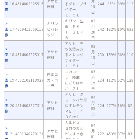
アサヒ
月
画
16
4514603325515
るグレープサ
244
95%
39%
113
飲料
19
像
イダー
日
１．５Ｌ
キリン 生
02
キリン
茶 ＰＥ
月
画
17
4909411069117
ビバレ
242
182%
10%
633
Ｔ ２Ｌ×
20
像
ッジ
６
日
アサヒ 三
03
ツ矢澄みき
アサヒ
月
画
18
4514603325317
るオレンジ
230
159%
36%
110
飲料
19
像
サイダー
日
１．５Ｌ
コカコー
03
日本コ
ラ 綾鷹
月
画
19
4902102118927
カ・コ
224
112%
52%
128
にごりほの
19
像
ーラ
か ２Ｌ
日
アサヒ グ
04
リーンバヤ青
アサヒ
月
画
20
4514603327311
ゆずレモン
224
277%
16%
82
飲料
02
像
ＰＥＴ ４
日
３０ｍｌ
カルピス
04
ゼロのカル
アサヒ
月
画
21
4901340270121
ピスすっき
222
453%
37%
83
飲料
01