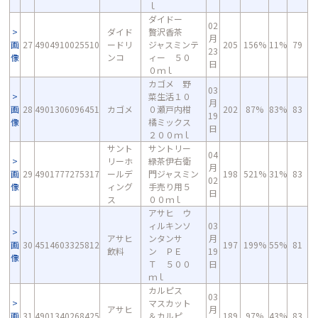
ｌ
ダイドー
02
ダイド
贅沢香茶
月
画
27
4904910025510
ードリ
ジャスミンテ
205
156%
11%
79
23
像
ンコ
ィー ５０
日
０ｍｌ
カゴメ 野
03
菜生活１０
月
画
28
4901306096451
カゴメ
０瀬戸内柑
202
87%
83%
83
19
像
橘ミックス
日
２００ｍｌ
サント
サントリー
04
リーホ
緑茶伊右衛
月
画
29
4901777275317
ールデ
門ジャスミン
198
521%
31%
83
02
像
ィング
手売り用５
日
ス
００ｍｌ
アサヒ ウ
ィルキンソ
03
アサヒ
ンタンサ
月
画
30
4514603325812
197
199%
55%
81
飲料
ン ＰＥ
19
像
Ｔ ５００
日
ｍｌ
カルピス
03
マスカット
アサヒ
月
画
31
4901340268425
＆カルピ
189
97%
43%
83