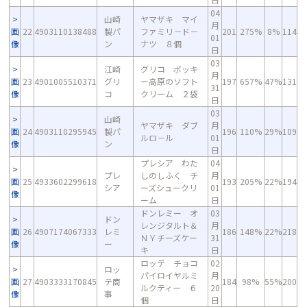
04
山崎
ヤマザキ マイ
月
画
22
4903110138488
製パ
ファミリ－ド－
201
275%
8%
114
01
像
ン
ナツ ８個
日
03
江崎
グリコ ポッキ
月
画
23
4901005510371
グリ
ー高原のソフト
197
657%
47%
131
31
像
コ
クリーム ２袋
日
03
山崎
ヤマザキ ダブ
月
画
24
4903110295945
製パ
196
110%
29%
109
ルロ－ル
01
像
ン
日
プレシア わた
04
プレ
しのしふく チ
月
画
25
4933602299618
193
205%
22%
194
シア
ーズシュークリ
01
像
ーム
日
ドンレミー オ
03
ドン
レンジタルト＆
月
画
26
4907174067333
レミ
186
148%
22%
218
ＮＹチーズケー
31
像
ー
キ
日
ロッテ チョコ
02
ロッ
パイロイヤルミ
月
画
27
4903333170845
テ商
184
98%
55%
200
ルクティー ６
20
像
事
個
日