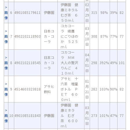
伊藤園 健
02
康ミネラル
月
画
6
4901085179611
伊藤園
315
98%
39%
82
むぎ茶 ６
29
像
５０ｍｌ
日
コカコー
03
日本コ
ラ 綾鷹
月
画
7
4902102118903
カ・コ
にごりほの
308
87%
77%
77
10
像
ーラ
か ５２５
日
ｍｌ
コカコー
04
日本コ
ラ ＭＭ
月
画
8
4902102118545
カ・コ
大人の贅沢
298
392%
49%
101
01
像
ーラ
りんご ４
日
１０ｍｌ
アサヒ 十
01
六茶 増量
アサヒ
月
画
9
4514603323818
ボトル Ｐ
282
103%
90%
82
飲料
21
像
ＥＴ ６０
日
０ｍｌ
伊藤園 健
03
康ミネラ
月
画
10
4901085181843
伊藤園
ル むぎ
273
101%
47%
77
01
像
茶 ６００
日
ｍｌ