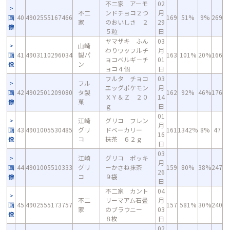
不二家 アーモ
02
不二
ンドチョコ２つ
月
画
40
4902555167466
169
51%
9%
269
家
のおいしさ ２
29
像
５粒
日
ヤマザキ ふん
03
山崎
わりワッフルチ
月
画
41
4903110296034
製パ
163
101%
20%
166
ョコベルギ－チ
01
像
ン
ョコ４個
日
フルタ チョコ
03
フル
エッグポケモン
月
画
42
4902501209080
タ製
162
92%
46%
176
ＸＹ＆Ｚ ２０
14
像
菓
ｇ
日
01
江崎
グリコ フレン
月
画
43
4901005530485
グリ
ドベーカリー
161
1342%
8%
47
16
像
コ
抹茶 ６２ｇ
日
03
江崎
グリコ ポッキ
月
画
44
4901005510333
グリ
ーかさね抹茶
159
80%
38%
247
26
像
コ
９袋
日
不二家 カント
04
不二
リーマアム石畳
月
画
45
4902555173757
157
581%
30%
240
家
のブラウニー
03
像
８枚
日
02