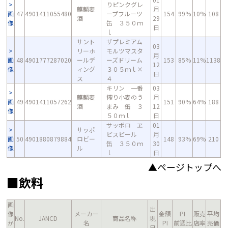
りピンクグレ
麒麟麦
月
画
47
4901411055480
ープフルーツ
154
99%
10%
108
酒
29
像
缶 ３５０ｍ
日
ｌ
サント
ザプレミアム
03
リーホ
モルツマスタ
月
画
48
4901777287020
ールデ
ーズドリーム
153
85%
11%
1138
12
像
ィング
３０５ｍｌ×
日
ス
４
キリン 一番
03
麒麟麦
搾り小麦のう
月
画
49
4901411057262
151
90%
64%
188
酒
まみ 缶 ３
12
像
５０ｍｌ
日
サッポロ ヱ
01
サッポ
ビスビール
月
画
50
4901880879884
ロビー
148
93%
69%
210
缶 ３５０ｍ
30
像
ル
ｌ
日
▲ページトップへ
■飲料
画
出
像
メーカー
金額
PI
販売
平均
No.
JANCD
商品名称
現
か
名
PI
前週比
店率
売価
日