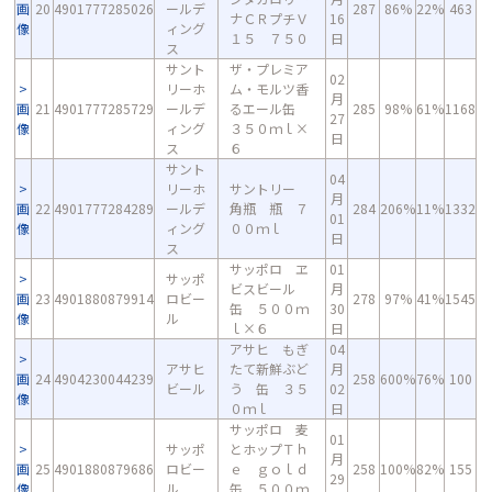
画
20
4901777285026
ールデ
287
86%
22%
463
ナＣＲプチＶ
16
像
ィング
１５ ７５０
日
ス
サント
ザ・プレミア
02
リーホ
ム・モルツ香
月
画
21
4901777285729
ールデ
るエール缶
285
98%
61%
1168
27
像
ィング
３５０ｍｌ×
日
ス
６
サント
04
リーホ
サントリー
月
画
22
4901777284289
ールデ
角瓶 瓶 ７
284
206%
11%
1332
01
像
ィング
００ｍｌ
日
ス
サッポロ ヱ
01
サッポ
ビスビール
月
画
23
4901880879914
ロビー
278
97%
41%
1545
缶 ５００ｍ
30
像
ル
ｌ×６
日
アサヒ もぎ
04
アサヒ
たて新鮮ぶど
月
画
24
4904230044239
258
600%
76%
100
ビール
う 缶 ３５
02
像
０ｍｌ
日
サッポロ 麦
01
サッポ
とホップＴｈ
月
画
25
4901880879686
ロビー
ｅ ｇｏｌｄ
258
100%
82%
155
29
像
ル
缶 ５００ｍ