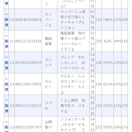
（いちごクリ－
01
像
ン
ム）
日
カンパーニュ湘
02
カン
南Ｐ切り落とし
月
画
10
4580402994818
パー
239
146%
11%
289
ケーキメープル
01
像
ニュ
シフォン
日
亀田製菓 柿の
03
亀田
種インド風スパ
月
画
11
4901313193150
239
62%
44%
195
製菓
イシーカレー
24
像
１８２ｇ
日
04
プレシア わた
プレ
月
画
12
4933602299625
しのしふく 白
238
193%
13%
393
シア
01
像
いチーズロール
日
カルビー じゃ
03
カル
がりこガーリッ
月
画
13
4901330574901
236
621%
62%
103
ビー
クバター ５２
28
像
ｇ
日
02
くらし良好 和
コプ
月
画
14
4901117332151
菓子彩々 ２６
234
101%
11%
278
ロ
27
像
０ｇ
日
シフォンケ－キ
04
山崎
（カスタ－ド＆
月
画
15
4903110297307
製パ
232
183%
34%
275
ホイップ） ２
01