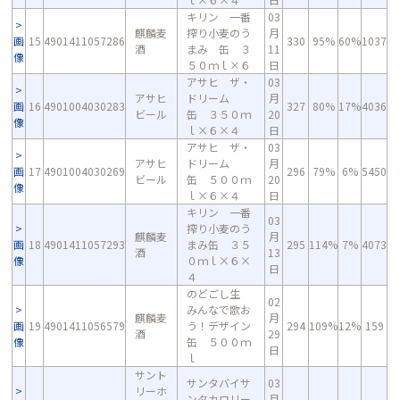
キリン 一番
03
麒麟麦
搾り小麦のう
月
画
15
4901411057286
330
95%
60%
1037
酒
まみ 缶 ３
11
像
５０ｍｌ×６
日
アサヒ ザ・
03
アサヒ
ドリーム
月
画
16
4901004030283
327
80%
17%
4036
ビール
缶 ３５０ｍ
20
像
ｌ×６×４
日
アサヒ ザ・
03
アサヒ
ドリーム
月
画
17
4901004030269
296
79%
6%
5450
ビール
缶 ５００ｍ
20
像
ｌ×６×４
日
キリン 一番
03
搾り小麦のう
麒麟麦
月
画
18
4901411057293
まみ缶 ３５
295
114%
7%
4073
酒
13
像
０ｍｌ×６×
日
４
のどごし生
02
みんなで歌お
麒麟麦
月
画
19
4901411056579
う！デザイン
294
109%
12%
159
酒
29
像
缶 ５００ｍ
日
ｌ
サント
サンタバイサ
03
リーホ
ンタカロリー
月