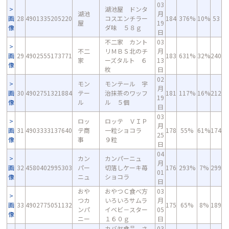
03
湖池屋 ドンタ
湖池
月
画
28
4901335205220
コスエンチラー
184
376%
10%
53
屋
19
像
ダ味 ５８ｇ
日
不二家 カント
03
不二
リＭＢＳ北のチ
月
画
29
4902555173771
183
631%
32%
240
家
ーズタルト ６
13
像
枚
日
02
モン
モンテール 宇
月
画
30
4902751321884
テー
治抹茶のワッフ
181
117%
16%
212
19
像
ル
ル ５個
日
03
ロッ
ロッテ ＶＩＰ
月
画
31
4903333137640
テ商
一粒ショコラ
178
55%
61%
174
25
像
事
９粒
日
04
カン
カンパーニュ
月
画
32
4580402995303
パー
切落しケーキ苺
176
293%
7%
299
01
像
ニュ
ショコラ
日
おや
おやつＣ食べ方
03
つカ
いろいろサムラ
月
画
33
4902775051132
175
65%
8%
189
ンパ
イベビ－スター
05
像
ニー
１６０ｇ
日
カバヤ食品 さ
03