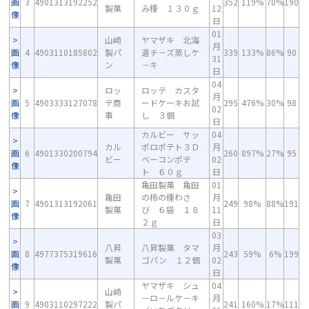
画
3
4901313192252
352
119%
70%
190
製菓
み種 １３０ｇ
12
像
日
01
山崎
ヤマザキ 北海
月
画
4
4903110185802
製パ
道チ－ズ蒸しケ
339
133%
86%
90
31
像
ン
－キ
日
04
ロッ
ロッテ カスタ
月
画
5
4903333127078
テ商
ードケーキお試
295
476%
30%
98
02
像
事
し ３個
日
カルビー サッ
04
カル
ポロポテト３Ｄ
月
画
6
4901330200794
260
897%
27%
95
ビー
ベーコンポテ
02
像
ト ６０ｇ
日
亀田製菓 亀田
01
亀田
の柿の種わさ
月
画
7
4901313192061
249
98%
88%
191
製菓
び ６袋 １８
11
像
２ｇ
日
03
八昇
八昇製菓 タマ
月
画
8
4977375319616
243
59%
6%
199
製菓
ゴパン １２個
02
像
日
ヤマザキ シュ
04
山崎
－ロ－ルケ－キ
月
画
9
4903110297222
製パ
241
160%
17%
111