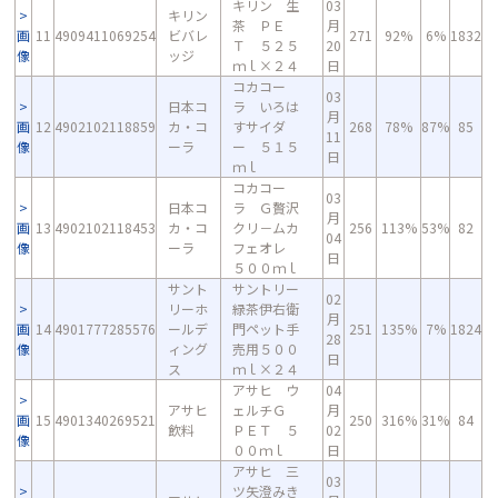
キリン 生
03
キリン
茶 ＰＥ
月
画
11
4909411069254
ビバレ
271
92%
6%
1832
Ｔ ５２５
20
像
ッジ
ｍｌ×２４
日
コカコー
03
日本コ
ラ いろは
月
画
12
4902102118859
カ・コ
すサイダ
268
78%
87%
85
11
像
ーラ
ー ５１５
日
ｍｌ
コカコー
03
日本コ
ラ Ｇ贅沢
月
画
13
4902102118453
カ・コ
クリ－ムカ
256
113%
53%
82
04
像
ーラ
フェオレ
日
５００ｍｌ
サント
サントリー
02
リーホ
緑茶伊右衛
月
画
14
4901777285576
ールデ
門ペット手
251
135%
7%
1824
28
像
ィング
売用５００
日
ス
ｍｌ×２４
アサヒ ウ
04
アサヒ
ェルチＧ
月
画
15
4901340269521
250
316%
31%
84
飲料
ＰＥＴ ５
02
像
００ｍｌ
日
アサヒ 三
03
ツ矢澄みき