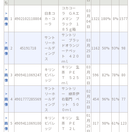
も
コカコー
03
日本コ
ラ ＧＡエ
月
画
1
4902102118804
カ・コ
メマン ブ
1321
180%
8%
1577
04
像
ーラ
ラック １
日
８５ｇ箱
サントリ
サント
ー ブラッ
03
リーホ
ドオランジ
月
画
2
45191718
ールデ
1162
50%
93%
98
ーナペッ
25
像
ィング
ト ４２０
日
ス
ｍｌ
キリン 生
03
キリン
茶 ＰＥ
月
画
3
4909411069247
ビバレ
596
82%
78%
80
Ｔ ５２５
15
像
ッジ
ｍｌ
日
サント
サントリ
02
リーホ
ー 緑茶伊
月
画
4
4901777285569
ールデ
右衛門 ペ
454
96%
91%
77
21
像
ィング
ット ５０
日
ス
０ｍｌ
01
キリン
キリン 生
月
画
5
4909411069100
ビバレ
茶 ＰＥ
317
98%
61%
123
25
像
ッジ
Ｔ ２Ｌ
日