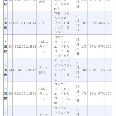
飲料
11
像
ス ５００
日
ｍｌ
花王 ヘル
03
シアＳＰ
月
画
32
4901301324344
花王
ブラッドオ
189
700%
34%
178
31
像
レンジ ５
日
００ｍｌ
コカコー
03
日本コ
ラ Ｇカフ
月
画
33
4902102114998
カ・コ
ェ ボトル
185
67%
57%
100
25
像
ーラ
コ－ヒ－甘
日
さひかえめ
アサヒ バ
03
ヤリースオレ
アサヒ
月
画
34
4514603328011
ンジＰＥ
180
154%
13%
121
飲料
31
像
Ｔ １．５
日
Ｌ
コカコー
03
日本コ
ラ Ｇカフ
月
画
35
4902102114981
カ・コ
ェ ボトル
176
70%
57%
100
25
像
ーラ
コ－ヒ－無
日
糖
カルピス
03
マスカット
アサヒ
月