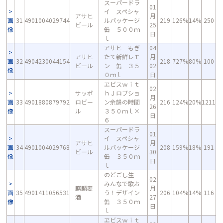
スーパードラ
01
イ スペシャ
アサヒ
月
画
31
4901004029744
ルパッケージ
219
126%
14%
250
ビール
25
像
缶 ５００ｍ
日
ｌ
アサヒ もぎ
04
アサヒ
たて新鮮レモ
月
画
32
4904230044154
218
727%
80%
100
ビール
ン 缶 ３５
02
像
０ｍｌ
日
ヱビスｗｉｔ
02
サッポ
ｈＪロブショ
月
画
33
4901880879792
ロビー
ン余韻の時間
216
124%
20%
1211
26
像
ル
３５０ｍｌ×
日
６
スーパードラ
01
イ スペシャ
アサヒ
月
画
34
4901004029768
ルパッケージ
208
159%
18%
191
ビール
30
像
缶 ３５０ｍ
日
ｌ
のどごし生
02
みんなで歌お
麒麟麦
月
画
35
4901411056531
う！デザイン
206
104%
14%
116
酒
27
像
缶 ３５０ｍ
日
ｌ
ヱビスｗｉｔ