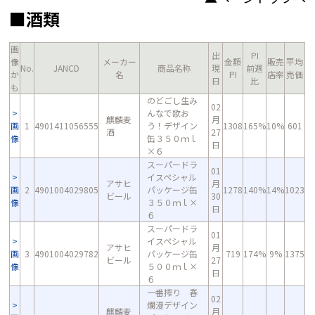
■酒類
画
出
PI
像
メーカー
金額
販売
平均
No.
JANCD
商品名称
現
前週
か
名
PI
店率
売価
日
比
も
のどごし生み
02
んなで歌お
麒麟麦
月
画
1
4901411056555
う！デザイン
1308
165%
10%
601
酒
27
像
缶３５０ｍｌ
日
×６
スーパードラ
01
イスペシャル
アサヒ
月
画
2
4901004029805
パッケージ缶
1278
140%
14%
1023
ビール
30
像
３５０ｍｌ×
日
６
スーパードラ
01
イスペシャル
アサヒ
月
画
3
4901004029782
パッケージ缶
719
174%
9%
1375
ビール
27
像
５００ｍｌ×
日
６
一番搾り 春
02
爛漫デザイン
麒麟麦
月