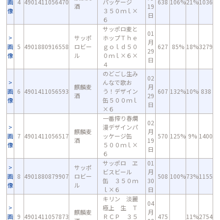
画
4
4901411056470
パッケージ
638
106%
21%
1036
酒
19
像
３５０ｍｌ×
日
６
サッポロ麦と
01
サッポ
ホップＴｈｅ
月
画
5
4901880916558
ロビー
ｇｏｌｄ５０
627
85%
18%
3279
29
像
ル
０ｍｌ×６×
日
４
のどごし生み
02
んなで歌お
麒麟麦
月
画
6
4901411056593
う！デザイン
607
132%
10%
838
酒
29
像
缶５００ｍｌ
日
×６
一番搾り春爛
02
漫デザインパ
麒麟麦
月
画
7
4901411056517
ッケージ缶
570
125%
9%
1400
酒
19
像
５００ｍｌ×
日
６
サッポロ ヱ
01
サッポ
ビスビール
月
画
8
4901880879907
ロビー
508
100%
73%
1155
缶 ３５０ｍ
30
像
ル
ｌ×６
日
キリン 淡麗
04
極上 生 Ｔ
麒麟麦
月
画
9
4901411057873
ＲＣＰ ３５
475
11%
2754