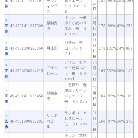
画
41
4901777285767
ールデ
香るエール
181
90%
28%
1568
27
像
ィング
５００ｍｌ×
日
ス
６
キリン 一番
03
麒麟麦
搾り小麦のう
月
画
42
4901411057309
178
99%
42%
252
酒
まみ 缶 ５
12
像
００ｍｌ
日
01
月桂冠 辛
月
画
43
4901030225660
月桂冠
口 パック
171
131%
14%
867
19
像
２Ｌ
日
アサヒ もぎ
04
アサヒ
たて新鮮ぶど
月
画
44
4904230044215
169
352%
36%
142
ビール
う 缶 ５０
02
像
０ｍｌ
日
一番搾り 春
02
爛漫デザイン
麒麟麦
月
画
45
4901411056456
パッケージ
164
97%
22%
189
酒
19
像
缶 ３５０ｍ
日
ｌ
サッポロ ヱ
01
サッポ
ビスビール
月
画
46
4901880879891
ロビー
160
87%
56%
276
缶 ５００ｍ
30
像
ル
ｌ
日
キリン 本搾
01