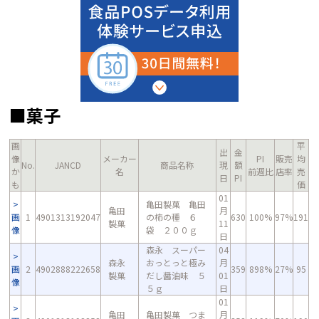
■菓子
画
平
出
金
像
メーカー
PI
販売
均
No.
JANCD
商品名称
現
額
か
名
前週比
店率
売
日
PI
も
価
01
亀田製菓 亀田
亀田
月
画
1
4901313192047
の柿の種 ６
630
100%
97%
191
製菓
11
像
袋 ２００ｇ
日
森永 スーパー
04
森永
おっとっと極み
月
画
2
4902888222658
359
898%
27%
95
製菓
だし醤油味 ５
01
像
５ｇ
日
01
亀田
亀田製菓 つま
月