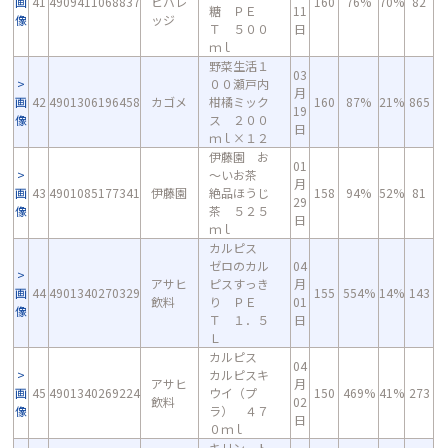
画
41
4909411068837
ビバレ
160
76%
70%
82
糖 ＰＥ
11
像
ッジ
Ｔ ５００
日
ｍｌ
野菜生活１
03
００瀬戸内
月
画
42
4901306196458
カゴメ
柑橘ミック
160
87%
21%
865
19
像
ス ２００
日
ｍｌ×１２
伊藤園 お
01
～いお茶
月
画
43
4901085177341
伊藤園
絶品ほうじ
158
94%
52%
81
29
像
茶 ５２５
日
ｍｌ
カルピス
ゼロのカル
04
アサヒ
ピスすっき
月
画
44
4901340270329
155
554%
14%
143
飲料
り ＰＥ
01
像
Ｔ １．５
日
Ｌ
カルピス
04
カルピスキ
アサヒ
月
画
45
4901340269224
ウイ（プ
150
469%
41%
273
飲料
02
像
ラ） ４７
日
０ｍｌ
キリン ト