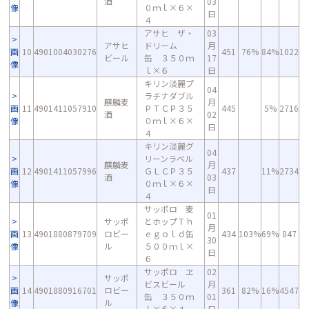
酒
03
像
０ｍｌ×６×
日
４
アサヒ ザ・
03
アサヒ
ドリーム
月
画
10
4901004030276
451
76%
84%
1022
ビール
缶 ３５０ｍ
17
像
ｌ×６
日
キリン淡麗プ
04
ラチナダブル
麒麟麦
月
画
11
4901411057910
ＰＴＣＰ３５
445
5%
2716
酒
02
像
０ｍｌ×６×
日
４
キリン淡麗グ
04
リーンラベル
麒麟麦
月
画
12
4901411057996
ＧＬＣＰ３５
437
11%
2734
酒
03
像
０ｍｌ×６×
日
４
サッポロ 麦
01
サッポ
とホップＴｈ
月
画
13
4901880879709
ロビー
ｅｇｏｌｄ缶
434
103%
69%
847
30
像
ル
５００ｍｌ×
日
６
サッポロ ヱ
02
サッポ
ビスビール
月
画
14
4901880916701
ロビー
361
82%
16%
4547
缶 ３５０ｍ
01
像
ル
ｌ×６×４
日