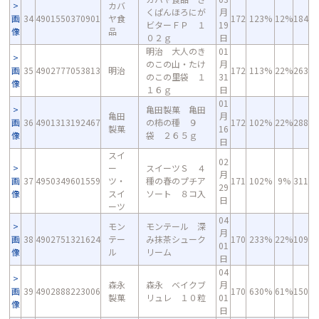
カバ
くぱんほろにが
月
画
34
4901550370901
ヤ食
172
123%
12%
184
ビターＦＰ １
19
像
品
０２ｇ
日
明治 大人のき
01
のこの山・たけ
月
画
35
4902777053813
明治
172
113%
22%
263
のこの里袋 １
31
像
１６ｇ
日
01
亀田製菓 亀田
亀田
月
画
36
4901313192467
の柿の種 ９
172
102%
22%
288
製菓
16
像
袋 ２６５ｇ
日
スイ
02
ー
スイーツＳ ４
月
画
37
4950349601559
ツ・
種の春のプチア
171
102%
9%
311
29
像
スイ
ソート ８コ入
日
ーツ
04
モン
モンテール 深
月
画
38
4902751321624
テー
み抹茶シューク
170
233%
22%
109
01
像
ル
リーム
日
04
森永
森永 ベイクブ
月
画
39
4902888223006
170
630%
61%
150
製菓
リュレ １０粒
01
像
日