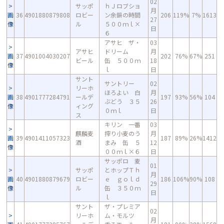
02
サッポ
ｈＪロブショ
月
画
36
4901880879808
ロビー
ン余韻の時間
206
119%
7%
1613
27
像
ル
５００ｍｌ×
日
６
アサヒ ザ・
03
アサヒ
ドリーム
月
画
37
4901004030207
202
76%
67%
251
ビール
缶 ５００ｍ
18
像
ｌ
日
サント
サントリー
02
リーホ
ほろよい 白
月
画
38
4901777284791
ールデ
197
93%
56%
104
ぶどう ３５
26
像
ィング
０ｍｌ
日
ス
キリン 一番
03
麒麟麦
搾り小麦のう
月
画
39
4901411057323
187
89%
26%
1412
酒
まみ 缶 ５
12
像
００ｍｌ×６
日
サッポロ 麦
01
サッポ
とホップＴｈ
月
画
40
4901880879679
ロビー
ｅ ｇｏｌｄ
186
106%
90%
108
29
像
ル
缶 ３５０ｍ
日
ｌ
サント
ザ・プレミア
02
リーホ
ム・モルツ
月