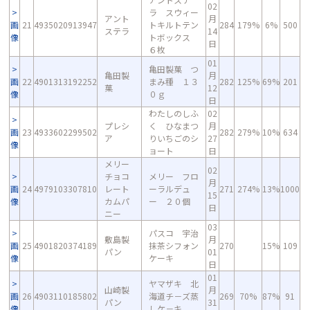
02
ラ スウィー
アント
月
画
21
4935020913947
トキルトテン
284
179%
6%
500
ステラ
14
像
トボックス
日
６枚
01
亀田製菓 つ
亀田製
月
画
22
4901313192252
まみ種 １３
282
125%
69%
201
菓
12
像
０ｇ
日
わたしのしふ
02
プレシ
く ひなまつ
月
画
23
4933602299502
282
279%
10%
634
ア
りいちごのシ
27
像
ョート
日
メリー
02
チョコ
メリー フロ
月
画
24
4979103307810
レート
ーラルデュ
271
274%
13%
1000
15
像
カムパ
ー ２０個
日
ニー
03
パスコ 宇治
敷島製
月
画
25
4901820374189
抹茶シフォン
270
15%
109
パン
01
像
ケーキ
日
01
ヤマザキ 北
山崎製
月
画
26
4903110185802
海道チ－ズ蒸
269
70%
87%
91
パン
31
像
しケ－キ