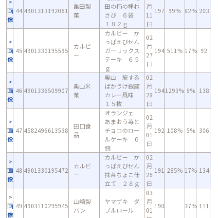
亀田製
田の柿の種わ
月
画
44
4901313192061
197
99%
82%
203
菓
さび ６袋
11
像
１８２ｇ
日
カルビー か
02
っぱえびせん
カルビ
月
画
45
4901330195595
ガーリックス
194
511%
17%
92
ー
27
像
テーキ ６５
日
ｇ
栗山 旅する
02
栗山米
ばかうけ銀座
月
画
46
4901336509907
194
1293%
6%
138
菓
カレー風味
28
像
１５枚
日
オランジェ
02
あまおう苺と
田口食
月
画
47
4582496613538
チョコのロー
192
108%
5%
306
品
01
像
ルケーキ ６
日
個
カルビー か
02
カルビ
っぱえびせん
月
画
48
4901330195472
191
285%
17%
134
ー
抹茶ちょこ仕
26
像
立て ２８ｇ
日
03
山崎製
ヤマザキ ダ
月
画
49
4903110295945
190
37%
111
パン
ブルロ－ル
01
像