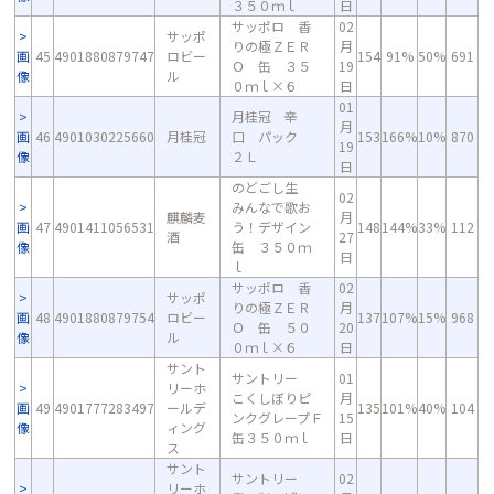
３５０ｍｌ
日
サッポロ 香
02
サッポ
りの極ＺＥＲ
月
画
45
4901880879747
ロビー
154
91%
50%
691
Ｏ 缶 ３５
19
像
ル
０ｍｌ×６
日
01
月桂冠 辛
月
画
46
4901030225660
月桂冠
口 パック
153
166%
10%
870
19
像
２Ｌ
日
のどごし生
02
みんなで歌お
麒麟麦
月
画
47
4901411056531
う！デザイン
148
144%
33%
112
酒
27
像
缶 ３５０ｍ
日
ｌ
サッポロ 香
02
サッポ
りの極ＺＥＲ
月
画
48
4901880879754
ロビー
137
107%
15%
968
Ｏ 缶 ５０
20
像
ル
０ｍｌ×６
日
サント
サントリー
01
リーホ
こくしぼりピ
月
画
49
4901777283497
ールデ
135
101%
40%
104
ンクグレープＦ
15
像
ィング
缶３５０ｍｌ
日
ス
サント
サントリー
02
リーホ