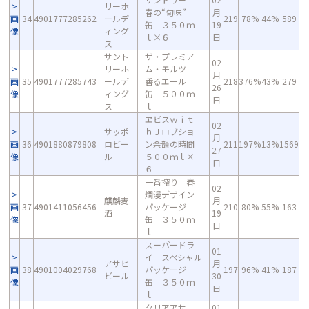
リーホ
春の“旬味”
月
画
34
4901777285262
ールデ
219
78%
44%
589
缶 ３５０ｍ
19
像
ィング
ｌ×６
日
ス
サント
ザ・プレミア
02
リーホ
ム・モルツ
月
画
35
4901777285743
ールデ
香るエール
218
376%
43%
279
26
像
ィング
缶 ５００ｍ
日
ス
ｌ
ヱビスｗｉｔ
02
サッポ
ｈＪロブショ
月
画
36
4901880879808
ロビー
ン余韻の時間
211
197%
13%
1569
27
像
ル
５００ｍｌ×
日
６
一番搾り 春
02
爛漫デザイン
麒麟麦
月
画
37
4901411056456
パッケージ
210
80%
55%
163
酒
19
像
缶 ３５０ｍ
日
ｌ
スーパードラ
01
イ スペシャル
アサヒ
月
画
38
4901004029768
パッケージ
197
96%
41%
187
ビール
30
像
缶 ３５０ｍ
日
ｌ
クリアアサ
01