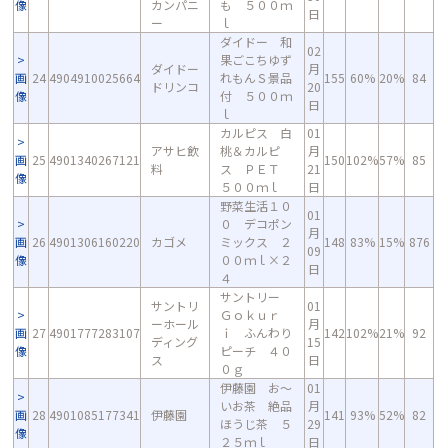
像
カンパニ
も ５００ｍ
日
ー
ｌ
ダイドー 和
02
果ごこちゆず
ダイドー
月
画
24
4904910025664
れもんＳ景品
155
60%
20%
84
ドリンコ
20
像
付 ５００ｍ
日
ｌ
カルピス 白
01
アサヒ飲
桃＆カルピ
月
画
25
4901340267121
150
102%
57%
85
料
ス ＰＥＴ
21
像
５００ｍｌ
日
野菜生活１０
01
０ デコポン
月
画
26
4901306160220
カゴメ
ミックス ２
148
83%
15%
876
09
像
００ｍｌ×２
日
４
サントリー
サントリ
01
Ｇｏｋｕｒ
ーホール
月
画
27
4901777283107
ｉ ふんわり
142
102%
21%
92
ディング
15
像
ピーチ ４０
ス
日
０ｇ
伊藤園 お～
01
いお茶 絶品
月
画
28
4901085177341
伊藤園
141
93%
52%
82
ほうじ茶 ５
29
像
２５ｍｌ
日