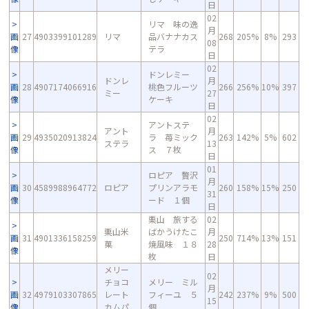
日
02
リマ 味の逸
月
画
27
4903399101289
リマ
品バナナカス
268
205%
8%
293
08
像
テラ
日
02
ドンレミー
ドンレ
月
画
28
4907174066916
桃色フルーツ
266
256%
10%
397
ミー
27
像
ケーキ
日
02
アントステ
アント
月
画
29
4935020913824
ラ 苺ミック
263
142%
5%
602
ステラ
13
像
ス ７枚
日
01
ロピア 贅沢
月
画
30
4589988964772
ロピア
プリンアラモ
260
158%
15%
250
31
像
ード １個
日
栗山 旅する
02
栗山米
ばかうけたこ
月
画
31
4901336158259
250
714%
13%
151
菓
焼風味 １８
28
像
枚
日
メリー
02
チョコ
メリー ミル
月
画
32
4979103307865
レート
フィーユ ５
242
237%
9%
500
15
像
カムパ
個