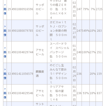
サッポロ 香
02
サッポ
りの極ＺＥＲ
月
画
29
4901880916596
ロビー
Ｏ 缶 ３５
247
79%
7%
2725
21
像
ル
０ｍｌ×６×
日
４
ヱビスｗｉｔ
02
サッポ
ｈＪ・ロブシ
月
画
30
4901880879785
ロビー
ョン余韻の時
247
549%
18%
283
27
像
ル
間 ５００ｍ
日
ｌ
スーパードラ
01
イ スペシャル
アサヒ
月
画
31
4901004029744
パッケージ
240
100%
27%
251
ビール
25
像
缶 ５００ｍ
日
ｌ
のどごし生
02
みんなで歌お
麒麟麦
月
画
32
4901411056579
う！デザイン
236
20%
159
酒
29
像
缶 ５００ｍ
日
ｌ
クリアアサ
01
アサヒ
ヒ 桜の宴
月
画
33
4901004029546
236
93%
18%
837
ビール
缶 ５００ｍ
30
像
ｌ×６
日
サント
サントリー
02