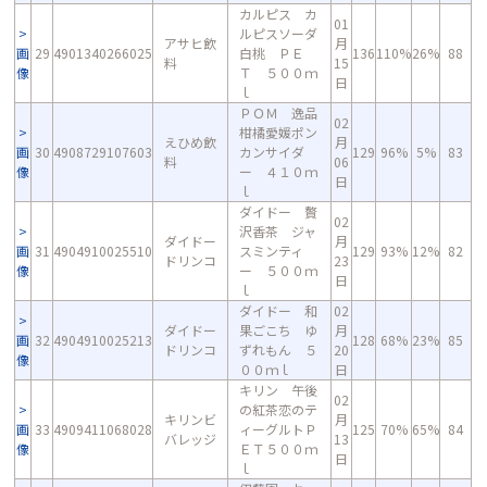
カルピス カ
01
ルピスソーダ
アサヒ飲
月
画
29
4901340266025
白桃 ＰＥ
136
110%
26%
88
料
15
像
Ｔ ５００ｍ
日
ｌ
ＰＯＭ 逸品
02
柑橘愛媛ポン
えひめ飲
月
画
30
4908729107603
カンサイダ
129
96%
5%
83
料
06
像
ー ４１０ｍ
日
ｌ
ダイドー 贅
02
沢香茶 ジャ
ダイドー
月
画
31
4904910025510
スミンティ
129
93%
12%
82
ドリンコ
23
像
ー ５００ｍ
日
ｌ
ダイドー 和
02
ダイドー
果ごこち ゆ
月
画
32
4904910025213
128
68%
23%
85
ドリンコ
ずれもん ５
20
像
００ｍｌ
日
キリン 午後
02
の紅茶恋のテ
キリンビ
月
画
33
4909411068028
ィーグルトＰ
125
70%
65%
84
バレッジ
13
像
ＥＴ５００ｍ
日
ｌ