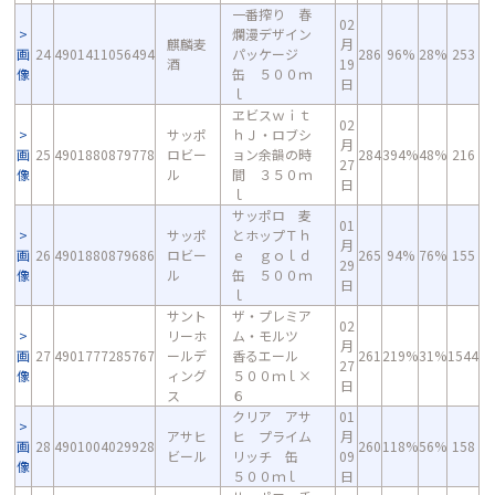
一番搾り 春
02
爛漫デザイン
麒麟麦
月
画
24
4901411056494
パッケージ
286
96%
28%
253
酒
19
像
缶 ５００ｍ
日
ｌ
ヱビスｗｉｔ
02
サッポ
ｈＪ・ロブシ
月
画
25
4901880879778
ロビー
ョン余韻の時
284
394%
48%
216
27
像
ル
間 ３５０ｍ
日
ｌ
サッポロ 麦
01
サッポ
とホップＴｈ
月
画
26
4901880879686
ロビー
ｅ ｇｏｌｄ
265
94%
76%
155
29
像
ル
缶 ５００ｍ
日
ｌ
サント
ザ・プレミア
02
リーホ
ム・モルツ
月
画
27
4901777285767
ールデ
香るエール
261
219%
31%
1544
27
像
ィング
５００ｍｌ×
日
ス
６
クリア アサ
01
アサヒ
ヒ プライム
月
画
28
4901004029928
260
118%
56%
158
ビール
リッチ 缶
09
像
５００ｍｌ
日