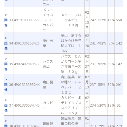
日
ニー
メリー
02
チョコ
メリー フロ
月
画
33
4979103307827
レート
ーラルデュ
242
257%
15%
550
15
像
カムパ
ー １０個
日
ニー
栗山 旅する
02
栗山米
ばかうけ辛子
月
画
34
4901336158426
241
402%
9%
142
菓
明太子味 １
28
像
８枚
日
ハウス とん
02
ハウス
がりコーン焼
月
画
35
4902402868577
237
765%
30%
142
食品
きマヨネーズ
27
像
味 ８０ｇ
日
亀田製菓 柿
02
亀田製
の種ソルト＆
月
画
36
4901313193044
237
55%
30%
201
菓
ペッパー ２
13
像
１２ｇ
日
カルビー ポ
02
カルビ
テトチップス
月
画
37
4901330534745
234
520%
18%
91
ー
スペアリブ
27
像
味 ５５ｇ
日
亀田製菓 亀
01
亀田製
田の柿の種
月
画
38
4901313192467
213
79%
21%
279