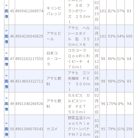
02
ナ ＳＢ フ
キリンビ
月
画
45
4909411068974
ランボワー
101
81%
37%
83
バレッジ
15
像
ズ ２５０ｍ
日
ｌ
アサヒ ヘル
02
アサヒビ
シースタイ
月
画
46
4904230043829
101
93%
34%
600
ール
ル 缶 ３５
13
像
０ｍｌ×６
日
コカコーラ
02
日本コ
Ｑｏｏわくわ
月
画
47
4902102117555
カ・コー
98
86%
51%
84
くピーチ ４
12
像
ラ
７０ｍｌ
日
アサヒ 三ツ
01
アサヒ飲
矢梅咲 ＰＥ
月
画
48
4514603322712
98
98%
25%
83
料
Ｔ ５００ｍ
08
像
ｌ
日
カルピス カ
02
アサヒ飲
ルピスソー
月
画
49
4901340266926
96
175%
8%
94
料
ダ ＰＥＴ
27
像
５００ｍｌ
日
野菜生活Ｓｍ
02
ｏｏｔｈｉｅ
月
画
50
4901306070543
カゴメ
グリーンバナ
95
79%
31%
256
20
像
ナＭ７２０ｍ
日