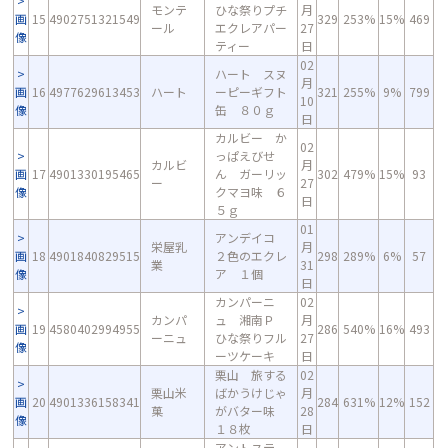
モンテ
ひな祭りプチ
月
画
15
4902751321549
329
253%
15%
469
ール
エクレアパー
27
像
ティー
日
02
ハート スヌ
月
画
16
4977629613453
ハート
ーピーギフト
321
255%
9%
799
10
像
缶 ８０ｇ
日
カルビー か
02
っぱえびせ
カルビ
月
画
17
4901330195465
ん ガーリッ
302
479%
15%
93
ー
27
像
クマヨ味 ６
日
５ｇ
01
アンデイコ
栄屋乳
月
画
18
4901840829515
２色のエクレ
298
289%
6%
57
業
31
像
ア １個
日
カンパーニ
02
カンパ
ュ 湘南Ｐ
月
画
19
4580402994955
286
540%
16%
493
ーニュ
ひな祭りフル
27
像
ーツケーキ
日
栗山 旅する
02
栗山米
ばかうけじゃ
月
画
20
4901336158341
284
631%
12%
152
菓
がバター味
28
像
１８枚
日
アントステ