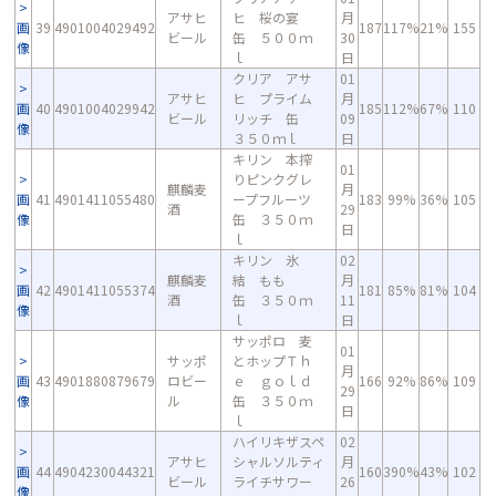
アサヒ
ヒ 桜の宴
月
画
39
4901004029492
187
117%
21%
155
ビール
缶 ５００ｍ
30
像
ｌ
日
クリア アサ
01
アサヒ
ヒ プライム
月
画
40
4901004029942
185
112%
67%
110
ビール
リッチ 缶
09
像
３５０ｍｌ
日
キリン 本搾
01
りピンクグレ
麒麟麦
月
画
41
4901411055480
ープフルーツ
183
99%
36%
105
酒
29
像
缶 ３５０ｍ
日
ｌ
キリン 氷
02
麒麟麦
結 もも
月
画
42
4901411055374
181
85%
81%
104
酒
缶 ３５０ｍ
11
像
ｌ
日
サッポロ 麦
01
サッポ
とホップＴｈ
月
画
43
4901880879679
ロビー
ｅ ｇｏｌｄ
166
92%
86%
109
29
像
ル
缶 ３５０ｍ
日
ｌ
ハイリキザスペ
02
アサヒ
シャルソルティ
月
画
44
4904230044321
160
390%
43%
102
ビール
ライチサワー
26
像