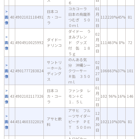
６
コカコーラ
01
日本コ
日本の烏龍茶
月
画
40
4902102118491
カ・コー
112
220%
45%
81
つむぎ ５０
31
像
ラ
０ｍｌ
日
ダイドー う
02
まみブレン
ダイドー
月
画
41
4904910025992
ド グッズ
111
463%
8%
72
ドリンコ
28
像
付 缶 １８
日
５ｇ
のんある気
サントリ
02
分 沖縄シー
ーホール
月
画
42
4901777283824
クワーサー
106
663%
37%
101
ディング
27
像
Ｒ缶 ３５０
ス
日
ｍｌ
01
日本コ
ファンタ レ
月
画
43
4902102117326
カ・コー
モン＋Ｃ
102
96%
16%
146
22
像
ラ
１．５Ｌ
日
アサヒ フル
12
ーツサイダー
アサヒ飲
月
画
44
4514603322019
ピーチ ＰＥ
102
110%
30%
81
料
30
像
Ｔ ５００ｍ
日
ｌ
トロピカー