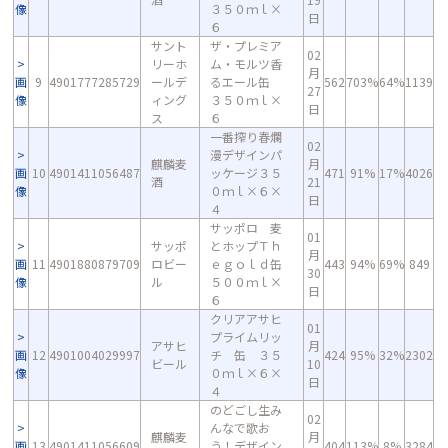
像
３５０ｍｌ×
日
６
サント
ザ・プレミア
02
リーホ
ム・モルツ香
月
画
9
4901777285729
ールデ
るエール缶
562
703%
64%
1139
27
像
ィング
３５０ｍｌ×
日
ス
６
一番搾り春爛
02
漫デザインパ
麒麟麦
月
画
10
4901411056487
ッケージ３５
471
91%
17%
4026
酒
21
像
０ｍｌ×６×
日
４
サッポロ 麦
01
サッポ
とホップＴｈ
月
画
11
4901880879709
ロビー
ｅｇｏｌｄ缶
443
94%
69%
849
30
像
ル
５００ｍｌ×
日
６
クリアアサヒ
01
プライムリッ
アサヒ
月
画
12
4901004029997
チ 缶 ３５
424
95%
32%
2302
ビール
10
像
０ｍｌ×６×
日
４
のどごし生み
02
んなで歌お
麒麟麦
月
画
13
4901411056609
う！デザイン
404
113%
8%
3284