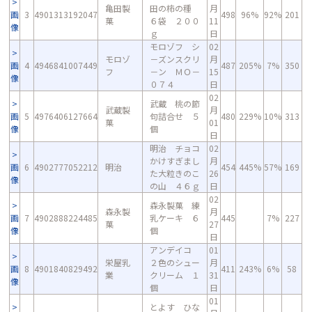
亀田製
田の柿の種
月
画
3
4901313192047
498
96%
92%
201
菓
６袋 ２００
11
像
ｇ
日
モロゾフ シ
02
モロゾ
－ズンスクリ
月
画
4
4946841007449
487
205%
7%
350
フ
－ン ＭＯ－
15
像
０７４
日
02
武蔵 桃の節
武蔵製
月
画
5
4976406127664
句詰合せ ５
480
229%
10%
313
菓
01
像
個
日
明治 チョコ
02
かけすぎまし
月
画
6
4902777052212
明治
454
445%
57%
169
た大粒きのこ
26
像
の山 ４６ｇ
日
02
森永製菓 練
森永製
月
画
7
4902888224485
乳ケーキ ６
445
7%
227
菓
27
像
個
日
アンデイコ
01
栄屋乳
２色のシュー
月
画
8
4901840829492
411
243%
6%
58
業
クリーム １
31
像
個
日
01
とよす ひな