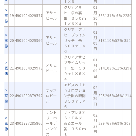
ｌ×６
日
クリアアサ
01
アサヒ
ヒ 桜の宴
月
画
19
4901004029577
333
131%
6%
2280
ビール
缶 ３５０ｍ
30
像
ｌ×６×４
日
クリア アサ
01
ヒ プライム
アサヒ
月
画
20
4901004029966
リッチ 缶
318
110%
52%
852
ビール
09
像
５００ｍｌ×
日
６
クリアアサヒ
01
プライムリッ
アサヒ
月
画
21
4901004029973
チ 缶 ５０
314
103%
11%
3297
ビール
09
像
０ｍｌ×６×
日
４
ヱビスｗｉｔ
02
サッポ
ｈＪロブショ
月
画
22
4901880879792
ロビー
ン余韻の時間
305
296%
46%
1214
26
像
ル
３５０ｍｌ×
日
６
サント
ザ・プレミア
02
リーホ
ム・モルツ
月
画
23
4901777285866
ールデ
香るエール
299
767%
69%
209
27
像
ィング
缶 ３５０ｍ
日
ス
ｌ