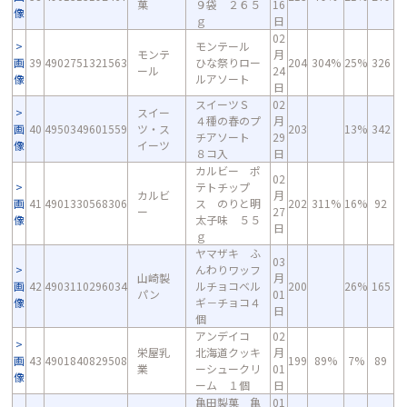
菓
９袋 ２６５
16
像
ｇ
日
02
モンテール
モンテ
月
画
39
4902751321563
ひな祭りロー
204
304%
25%
326
ール
24
像
ルアソート
日
スイーツＳ
02
スイー
４種の春のプ
月
画
40
4950349601559
ツ・ス
203
13%
342
チアソート
29
像
イーツ
８コ入
日
カルビー ポ
02
テトチップ
カルビ
月
画
41
4901330568306
ス のりと明
202
311%
16%
92
ー
27
像
太子味 ５５
日
ｇ
ヤマザキ ふ
03
んわりワッフ
山崎製
月
画
42
4903110296034
ルチョコベル
200
26%
165
パン
01
像
ギ－チョコ４
日
個
アンデイコ
02
栄屋乳
北海道クッキ
月
画
43
4901840829508
199
89%
7%
89
業
ーシュークリ
01
像
ーム １個
日
亀田製菓 亀
01