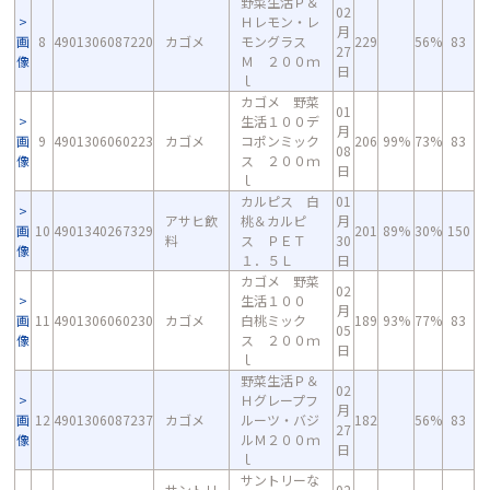
野菜生活Ｐ＆
02
Ｈレモン・レ
月
画
8
4901306087220
カゴメ
モングラス
229
56%
83
27
像
Ｍ ２００ｍ
日
ｌ
カゴメ 野菜
01
生活１００デ
月
画
9
4901306060223
カゴメ
コポンミック
206
99%
73%
83
08
像
ス ２００ｍ
日
ｌ
カルピス 白
01
アサヒ飲
桃＆カルピ
月
画
10
4901340267329
201
89%
30%
150
料
ス ＰＥＴ
30
像
１．５Ｌ
日
カゴメ 野菜
02
生活１００
月
画
11
4901306060230
カゴメ
白桃ミック
189
93%
77%
83
05
像
ス ２００ｍ
日
ｌ
野菜生活Ｐ＆
02
Ｈグレープフ
月
画
12
4901306087237
カゴメ
ルーツ・バジ
182
56%
83
27
像
ルＭ２００ｍ
日
ｌ
サントリーな
サントリ
02