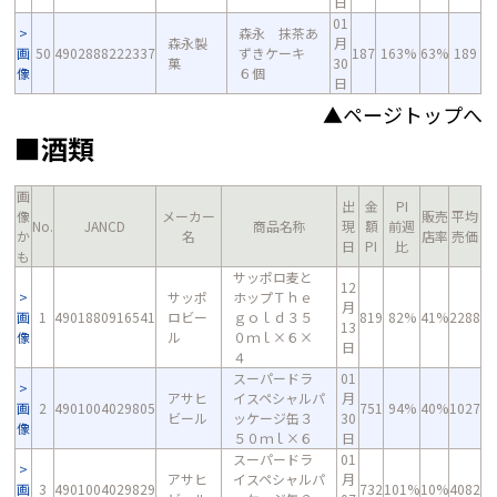
日
01
森永 抹茶あ
森永製
月
画
50
4902888222337
ずきケーキ
187
163%
63%
189
菓
30
像
６個
日
▲ページトップへ
■酒類
画
出
金
PI
像
メーカー
販売
平均
No.
JANCD
商品名称
現
額
前週
か
名
店率
売価
日
PI
比
も
サッポロ麦と
12
サッポ
ホップＴｈｅ
月
画
1
4901880916541
ロビー
ｇｏｌｄ３５
819
82%
41%
2288
13
像
ル
０ｍｌ×６×
日
４
スーパードラ
01
アサヒ
イスペシャルパ
月
画
2
4901004029805
751
94%
40%
1027
ビール
ッケージ缶３
30
像
５０ｍｌ×６
日
スーパードラ
01
アサヒ
イスペシャルパ
月
画
3
4901004029829
732
101%
10%
4082