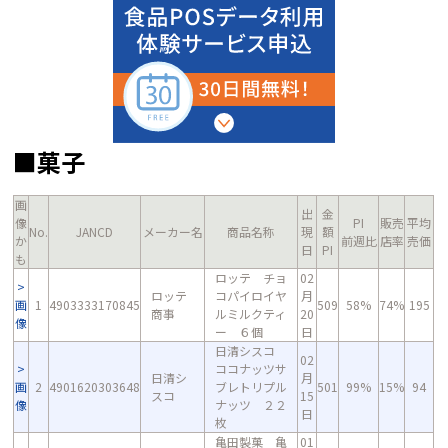
■菓子
画
出
金
像
PI
販売
平均
No.
JANCD
メーカー名
商品名称
現
額
か
前週比
店率
売価
日
PI
も
ロッテ チョ
02
ロッテ
コパイロイヤ
月
画
1
4903333170845
509
58%
74%
195
商事
ルミルクティ
20
像
ー ６個
日
日清シスコ
02
ココナッツサ
日清シ
月
画
2
4901620303648
ブレトリプル
501
99%
15%
94
スコ
15
像
ナッツ ２２
日
枚
亀田製菓 亀
01