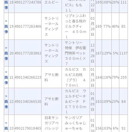
画
18
4901277243786
エルビー
169
108%
20%
111
ピス」もも
22
像
１Ｌ
日
リプトンふわ
サントリ
02
っと香る桃の
ーホール
月
画
19
4901777283466
ミルクティ
169
77%
40%
85
ディング
20
像
ー ４５０ｍ
ス
日
ｌ
サントリー
サントリ
12
特保 伊右衛
ーホール
月
画
20
4901777283862
門特茶ペット
167
129%
5%
1137
ディング
28
像
５００ｍｌ×
ス
日
７
カルピス カ
01
アサヒ飲
ルピス白桃
月
画
21
4901340266223
164
116%
79%
259
料
（プラ） ４
16
像
７０ｍｌ
日
カルピス ウ
01
ェルチピーチ
アサヒ飲
月
画
22
4901340266520
＆ピーチ Ｐ
163
109%
23%
84
料
09
像
ＥＴ５００ｍ
日
ｌ
日本サン
サンガリア
01
ガリアベ
みっくちゅじ
月
画
23
4902179018465
バレッジ
ゅーちゅも
156
103%
6%
92
30