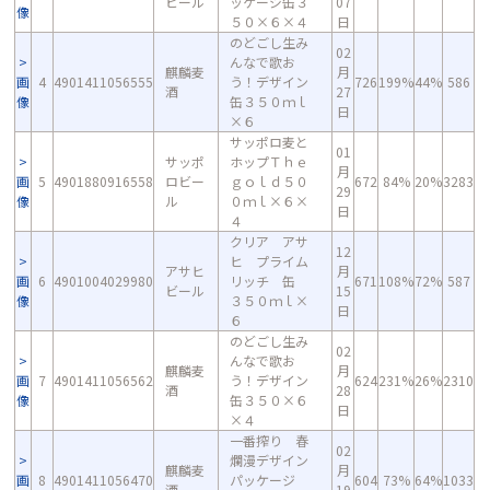
ビール
ッケージ缶３
07
像
５０×６×４
日
のどごし生み
02
んなで歌お
麒麟麦
月
画
4
4901411056555
う！デザイン
726
199%
44%
586
酒
27
像
缶３５０ｍｌ
日
×６
サッポロ麦と
01
サッポ
ホップＴｈｅ
月
画
5
4901880916558
ロビー
ｇｏｌｄ５０
672
84%
20%
3283
29
像
ル
０ｍｌ×６×
日
４
クリア アサ
12
ヒ プライム
アサヒ
月
画
6
4901004029980
リッチ 缶
671
108%
72%
587
ビール
15
像
３５０ｍｌ×
日
６
のどごし生み
02
んなで歌お
麒麟麦
月
画
7
4901411056562
う！デザイン
624
231%
26%
2310
酒
28
像
缶３５０×６
日
×４
一番搾り 春
02
爛漫デザイン
麒麟麦
月
画
8
4901411056470
パッケージ
604
73%
64%
1033
酒
19