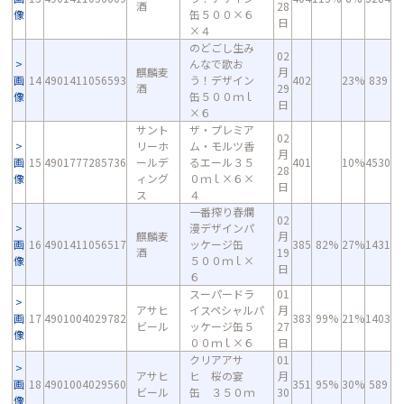
酒
28
像
缶５００×６
日
×４
のどごし生み
02
んなで歌お
麒麟麦
月
画
14
4901411056593
う！デザイン
402
23%
839
酒
29
像
缶５００ｍｌ
日
×６
サント
ザ・プレミア
02
リーホ
ム・モルツ香
月
画
15
4901777285736
ールデ
るエール３５
401
10%
4530
28
像
ィング
０ｍｌ×６×
日
ス
４
一番搾り春爛
02
漫デザインパ
麒麟麦
月
画
16
4901411056517
ッケージ缶
385
82%
27%
1431
酒
19
像
５００ｍｌ×
日
６
スーパードラ
01
アサヒ
イスペシャルパ
月
画
17
4901004029782
383
99%
21%
1403
ビール
ッケージ缶５
27
像
００ｍｌ×６
日
クリアアサ
01
アサヒ
ヒ 桜の宴
月
画
18
4901004029560
351
95%
30%
589
ビール
缶 ３５０ｍ
30
像