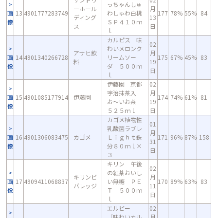
っちゃんしゅ
ーホール
月
画
13
4901777283749
わしゅわ白桃
177
78%
55%
84
ディング
13
像
ＳＰ４１０ｍ
ス
日
ｌ
カルピス 味
02
わいメロンク
アサヒ飲
月
画
14
4901340266728
リームソー
175
67%
45%
83
料
19
像
ダ ５００ｍ
日
ｌ
伊藤園 京都
02
宇治抹茶入
月
画
15
4901085177914
伊藤園
174
74%
61%
81
お～いお茶
19
像
５２５ｍｌ
日
カゴメ植物性
01
乳酸菌ラブレ
月
画
16
4901306083475
カゴメ
Ｌｉｇｈｔ鉄
171
96%
87%
158
31
像
分８０ｍｌ×
日
３
キリン 午後
02
の紅茶おいし
キリンビ
月
画
17
4909411068837
い無糖 ＰＥ
170
89%
63%
83
バレッジ
11
像
Ｔ ５００ｍ
日
ｌ
エルビー
02
「味わいカル
月