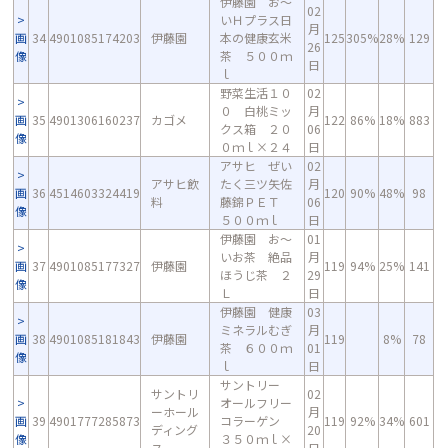
伊藤園 お～
02
いＨプラス日
月
画
34
4901085174203
伊藤園
本の健康玄米
125
305%
28%
129
26
像
茶 ５００ｍ
日
ｌ
野菜生活１０
02
０ 白桃ミッ
月
画
35
4901306160237
カゴメ
122
86%
18%
883
クス箱 ２０
06
像
０ｍｌ×２４
日
アサヒ ぜい
02
アサヒ飲
たく三ツ矢佐
月
画
36
4514603324419
120
90%
48%
98
料
藤錦ＰＥＴ
06
像
５００ｍｌ
日
伊藤園 お～
01
いお茶 絶品
月
画
37
4901085177327
伊藤園
119
94%
25%
141
ほうじ茶 ２
29
像
Ｌ
日
伊藤園 健康
03
ミネラルむぎ
月
画
38
4901085181843
伊藤園
119
8%
78
茶 ６００ｍ
01
像
ｌ
日
サントリー
サントリ
02
オールフリー
ーホール
月
画
39
4901777285873
コラーゲン
119
92%
34%
601
ディング
20
像
３５０ｍｌ×
ス
日