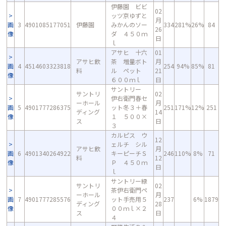
伊藤園 ビビ
02
ッツ京ゆずと
月
画
3
4901085177051
伊藤園
みかんのソー
334
281%
26%
84
26
像
ダ ４５０ｍ
日
ｌ
アサヒ 十六
01
アサヒ飲
茶 増量ボト
月
画
4
4514603323818
254
94%
85%
81
料
ル ペット
21
像
６００ｍｌ
日
サントリー
サントリ
02
伊右衛門春セ
ーホール
月
画
5
4901777286375
ット冬３＋春
251
171%
12%
251
ディング
14
像
１ ５００×
ス
日
３
カルピス ウ
12
ェルチ シル
アサヒ飲
月
画
6
4901340264922
キーピーチＳ
246
110%
8%
71
料
12
像
Ｐ ４５０ｍ
日
ｌ
サントリー緑
サントリ
02
茶伊右衛門ペ
ーホール
月
画
7
4901777285576
ット手売用５
237
6%
1879
ディング
28
像
００ｍｌ×２
ス
日
４