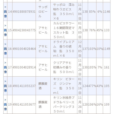
サッポロ 深み
11
サッポ
味わうヱビス
月
画
14
4901880878931
ロビー
138
85%
6%
1146
缶 ３５０ｍｌ
06
像
ル
×６
日
カルピスサワー
01
アサヒ
１６期間限定マ
月
画
15
4904230043775
138
76%
45%
133
ビール
スカット缶 ３
09
像
５０ｍｌ
日
ドライプレミア
12
アサヒ
ム 香りの琥
月
画
16
4901004028464
137
103%
10%
1149
ビール
珀 缶 ３５０
05
像
ｍｌ×６
日
11
クリアアサヒ
アサヒ
月
画
17
4901004028914
初摘みの香り
130
105%
7%
161
ビール
28
像
缶 ５００ｍｌ
日
キリン ビター
01
麒麟麦
ズ ジンジャ
月
画
18
4901411055237
124
477%
43%
105
酒
ー 缶 ３５０
16
像
ｍｌ
日
キリン氷結赤ブ
11
麒麟麦
ドウ＆ベリース
月
画
19
4901411053677
120
106%
16%
109
酒
パークリング３
28
像
５０ｍｌ
日