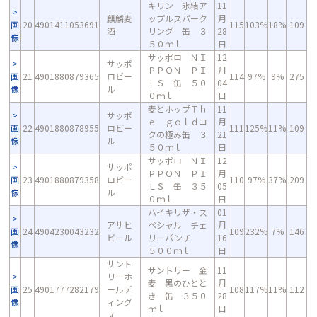
キリン 氷結ア
11
麒麟麦
ップルスパーク
月
画
20
4901411053691
115
103%
18%
109
酒
リング 缶 ３
28
像
５０ｍｌ
日
サッポロ ＮＩ
12
サッポ
ＰＰＯＮ ＰＩ
月
画
21
4901880879365
ロビー
114
97%
9%
275
ＬＳ 缶 ５０
04
像
ル
０ｍｌ
日
麦とホップＴｈ
11
サッポ
ｅ ｇｏｌｄコ
月
画
22
4901880878955
ロビー
111
125%
11%
109
クの極み缶 ３
21
像
ル
５０ｍｌ
日
サッポロ ＮＩ
12
サッポ
ＰＰＯＮ ＰＩ
月
画
23
4901880879358
ロビー
110
97%
37%
209
ＬＳ 缶 ３５
05
像
ル
０ｍｌ
日
ハイキリザ・ス
01
アサヒ
ペシャル チェ
月
画
24
4904230043232
109
232%
7%
146
ビール
リーパンチ
16
像
５００ｍｌ
日
サント
サントリー 金
11
リーホ
麦 黒のひとと
月
画
25
4901777282179
ールデ
108
117%
11%
112
き 缶 ３５０
28
像
ィング
ｍｌ
日
ス