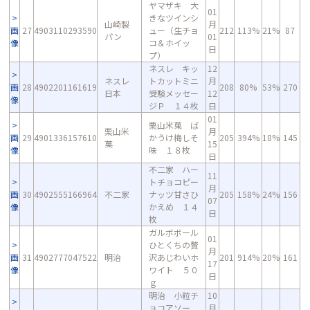
ヤマザキ 大
01
きなツインシ
山崎製
月
画
27
4903110293590
ュー（生チョ
212
113%
21%
87
パン
01
像
コ＆ホイッ
日
プ）
ネスレ キッ
12
ネスレ
トカットミニ
月
画
28
4902201161619
208
80%
53%
270
日本
受験メッセー
12
像
ジＰ １４枚
日
01
栗山米菓 ば
栗山米
月
画
29
4901336157610
かうけ梅しそ
205
394%
18%
145
菓
15
像
味 １８枚
日
不二家 ハー
11
トチョコピー
月
画
30
4902555166964
不二家
ナッツ甘さひ
205
158%
24%
156
07
像
かえめ １４
日
枚
ガルボボール
01
ひとくちの贅
月
画
31
4902777047522
明治
沢あじわいホ
201
914%
20%
161
17
像
ワイト ５０
日
ｇ
明治 小粒チ
10
ョコアソー
月