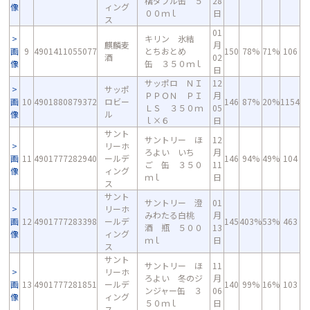
檎ダブル缶 ５
28
像
ィング
００ｍｌ
日
ス
01
キリン 氷結
麒麟麦
月
画
9
4901411055077
とちおとめ
150
78%
71%
106
酒
02
像
缶 ３５０ｍｌ
日
サッポロ ＮＩ
12
サッポ
ＰＰＯＮ ＰＩ
月
画
10
4901880879372
ロビー
146
87%
20%
1154
ＬＳ ３５０ｍ
05
像
ル
ｌ×６
日
サント
サントリー ほ
12
リーホ
ろよい いち
月
画
11
4901777282940
ールデ
146
94%
49%
104
ご 缶 ３５０
11
像
ィング
ｍｌ
日
ス
サント
サントリー 澄
01
リーホ
みわたる白桃
月
画
12
4901777283398
ールデ
145
403%
53%
463
酒 瓶 ５００
13
像
ィング
ｍｌ
日
ス
サント
サントリー ほ
11
リーホ
ろよい 冬のジ
月
画
13
4901777281851
ールデ
140
99%
16%
103
ンジャー缶 ３
06
像
ィング
５０ｍｌ
日
ス