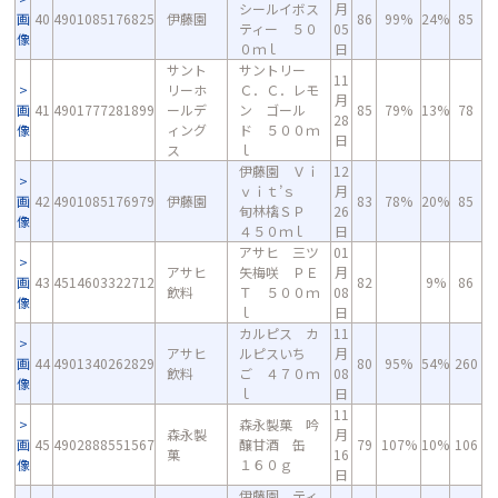
シールイボス
月
画
40
4901085176825
伊藤園
86
99%
24%
85
ティー ５０
05
像
０ｍｌ
日
サント
サントリー
11
リーホ
Ｃ．Ｃ．レモ
月
画
41
4901777281899
ールデ
ン ゴール
85
79%
13%
78
28
像
ィング
ド ５００ｍ
日
ス
ｌ
伊藤園 Ｖｉ
12
ｖｉｔ’ｓ
月
画
42
4901085176979
伊藤園
83
78%
20%
85
旬林檎ＳＰ
26
像
４５０ｍｌ
日
アサヒ 三ツ
01
アサヒ
矢梅咲 ＰＥ
月
画
43
4514603322712
82
9%
86
飲料
Ｔ ５００ｍ
08
像
ｌ
日
カルピス カ
11
アサヒ
ルピスいち
月
画
44
4901340262829
80
95%
54%
260
飲料
ご ４７０ｍ
08
像
ｌ
日
11
森永製菓 吟
森永製
月
画
45
4902888551567
醸甘酒 缶
79
107%
10%
106
菓
16
像
１６０ｇ
日
伊藤園 ティ