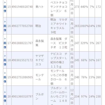
01
ベストチョコ
月
画
15
4901940028740
東ハト
サンドチョコ
273
440%
7%
172
16
像
レーズン ６
日
個
明治 マカダ
01
ミアホワイト
月
画
16
4902777052700
明治
265
1060%
34%
198
キャラメル
16
像
９粒
日
01
森永製菓 ダ
森永製
月
画
17
4902888221767
ース ピスタ
247
329%
5%
267
菓
16
像
チオ １２粒
日
ナビスコ チ
01
ヤマザ
ップスターＬ
月
画
18
4903015527172
キナビ
245
66%
50%
167
紀州の梅２
08
像
スコ
１１５ｇ
日
モンテール
11
モンテ
いちごの手巻
月
画
19
4902751086905
240
76%
15%
260
ール
きロール ６
20
像
個
日
ブルボン ミ
12
ニバームロー
ブルボ
月
画
20
4901360318797
ルいちごクリ
234
97%
24%
238
ン
02
像
ーム １４８
日
ｇ