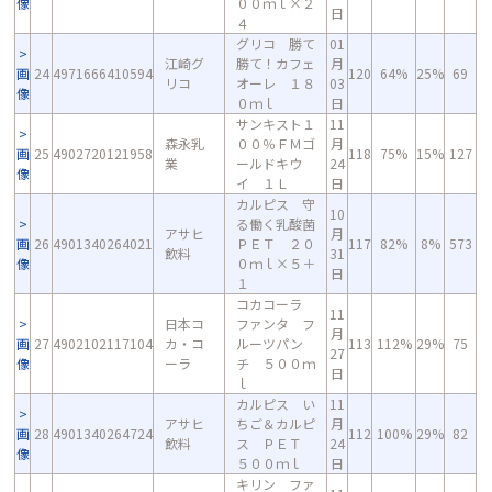
像
００ｍｌ×２
日
４
グリコ 勝て
01
江崎グ
勝て！カフェ
月
画
24
4971666410594
120
64%
25%
69
リコ
オーレ １８
03
像
０ｍｌ
日
サンキスト１
11
森永乳
００％ＦＭゴ
月
画
25
4902720121958
118
75%
15%
127
業
ールドキウ
24
像
イ １Ｌ
日
カルピス 守
10
る働く乳酸菌
アサヒ
月
画
26
4901340264021
ＰＥＴ ２０
117
82%
8%
573
飲料
31
像
０ｍｌ×５＋
日
１
コカコーラ
11
日本コ
ファンタ フ
月
画
27
4902102117104
カ・コ
ルーツパン
113
112%
29%
75
27
像
ーラ
チ ５００ｍ
日
ｌ
カルピス い
11
アサヒ
ちご＆カルピ
月
画
28
4901340264724
112
100%
29%
82
飲料
ス ＰＥＴ
24
像
５００ｍｌ
日
キリン ファ