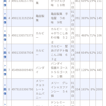
画
3
4901336157795
かうけえび
402
609%
19%
151
菓
15
像
味 １８枚
日
01
亀田製菓 手
亀田製
月
画
4
4901313192504
塩屋 うめ
391
369%
30%
149
菓
14
像
味 ９枚
日
カルビー じ
01
カルビ
ゃがりこしあ
月
画
5
4901330575373
351
468%
71%
106
ー
わせ梅 ５２
15
像
ｇ
日
カルビー 堅
01
カルビ
あげポテト梅
月
画
6
4901330567934
344
604%
62%
102
ー
こんぶ味 ６
14
像
３ｇ
日
バンダイ
01
バンダ
仮面Ｒゴース
月
画
7
4549660009405
337
128%
30%
445
イ
トＳＧゴース
13
像
ト １個
日
メリー
メリー グレ
01
チョコ
イシャスファ
月
画
8
4979103306790
レート
334
165%
8%
2000
ンシー ５４
08
像
カムパ
個
日
ニー
ドンレミー
11