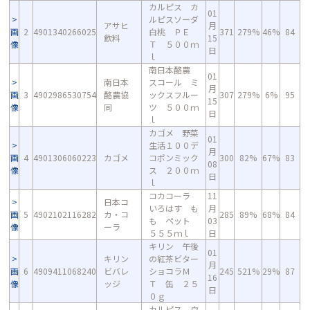
カルピス カ
01
ルピスソーダ
アサヒ
月
画
2
4901340266025
白桃 ＰＥ
371
279%
46%
84
飲料
15
像
Ｔ ５００ｍ
日
ｌ
南日本酪農
01
南日本
スコール ミ
月
画
3
4902986530754
酪農協
ックスフルー
307
279%
6%
95
15
像
同
ツ ５００ｍ
日
ｌ
カゴメ 野菜
01
生活１００デ
月
画
4
4901306060223
カゴメ
コポンミック
300
82%
67%
83
08
像
ス ２００ｍ
日
ｌ
コカコーラ
11
日本コ
いろはす も
月
画
5
4902102116282
カ・コ
285
89%
68%
84
も ペット
03
像
ーラ
５５５ｍｌ
日
キリン 午後
01
キリン
の紅茶ビター
月
画
6
4909411068240
ビバレ
ショコラＭ
245
521%
29%
87
16
像
ッジ
Ｔ 缶 ２５
日
０ｇ
カルピス ウ