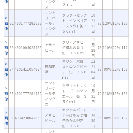
像
ィング
０ｍｌ
日
ス
サント
クラフトセレク
10
リーホ
ト インペリア
月
画
32
4901777281639
ールデ
78
120%
12%
199
ルスタウト缶３
31
像
ィング
５０ｍｌ
日
ス
11
クリアアサヒ
アサヒ
月
画
33
4901004028938
初摘みの香り
75
110%
20%
112
ビール
28
像
缶 ３５０ｍｌ
日
キリン 氷結
12
麒麟麦
ストロングピー
月
画
34
4901411054834
73
89%
22%
108
酒
チ 缶 ３５０
04
像
ｍｌ
日
サント
クラフトセレク
10
リーホ
ト ゴールデン
月
画
35
4901777281752
ールデ
72
118%
13%
196
エール 缶 ３
31
像
ィング
５０ｍｌ
日
ス
カクテルパート
11
アサヒ
ナーはちみつ柚
月
画
36
4904230042853
65
88%
8%
132
ビール
子みかん限定
30
像
缶 ３５０
日
サント