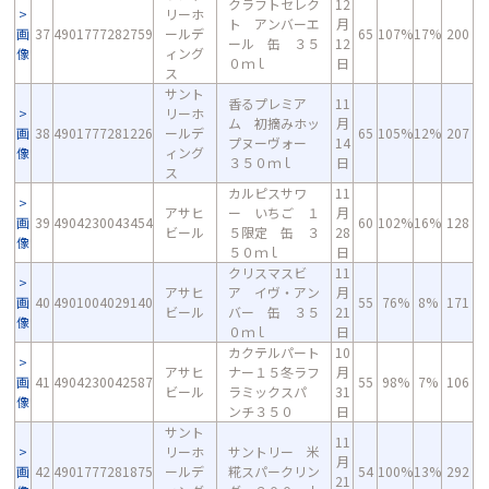
クラフトセレク
12
リーホ
ト アンバーエ
月
画
37
4901777282759
ールデ
65
107%
17%
200
ール 缶 ３５
12
像
ィング
０ｍｌ
日
ス
サント
香るプレミア
11
リーホ
ム 初摘みホッ
月
画
38
4901777281226
ールデ
65
105%
12%
207
プヌーヴォー
14
像
ィング
３５０ｍｌ
日
ス
カルピスサワ
11
アサヒ
ー いちご １
月
画
39
4904230043454
60
102%
16%
128
ビール
５限定 缶 ３
28
像
５０ｍｌ
日
クリスマスビ
11
アサヒ
ア イヴ・アン
月
画
40
4901004029140
55
76%
8%
171
ビール
バー 缶 ３５
21
像
０ｍｌ
日
カクテルパート
10
アサヒ
ナー１５冬ラフ
月
画
41
4904230042587
55
98%
7%
106
ビール
ラミックスパ
31
像
ンチ３５０
日
サント
11
リーホ
サントリー 米
月
画
42
4901777281875
ールデ
糀スパークリン
54
100%
13%
292
21