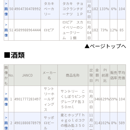
11
タカキ
タカキ チョ
月
画
50
4904730478992
ベーカ
コクランチド
182
133%
6%
104
02
像
リー
ーナツ １Ｐ
日
ロピア スカ
01
イベリーのシ
月
画
51
4589988964444
ロピア
182
73%
12%
85
ュークリー
04
像
ム １個
日
▲ページトップへ
■酒類
画
出
金
PI
像
メーカー
販売
平均
No.
JANCD
商品名称
現
額
前週
か
名
店率
売価
日
PI
比
も
サント
サントリー こ
01
リーホ
くしぼりピンク
月
画
1
4901777283497
ールデ
346
629%
59%
104
グレープＦ缶３
15
像
ィング
５０ｍｌ
日
ス
麦とホップＴｈ
11
サッポ
ｅｇｏｌｄコク
月
画
2
4901880878979
ロビー
314
102%
8%
589
の極み缶３５０
21
像
ル