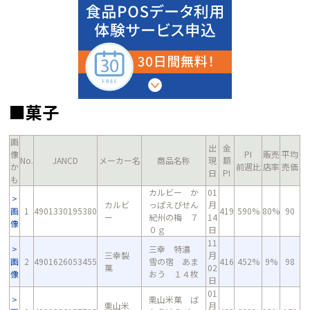
■菓子
画
出
金
像
PI
販売
平均
No.
JANCD
メーカー名
商品名称
現
額
か
前週比
店率
売価
日
PI
も
カルビー か
01
カルビ
っぱえびせん
月
画
1
4901330195380
419
590%
80%
90
ー
紀州の梅 ７
14
像
０ｇ
日
11
三幸 特濃
三幸製
月
画
2
4901626053455
雪の宿 あま
416
452%
9%
98
菓
02
像
おう １４枚
日
01
栗山米菓 ば
栗山米
月