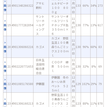
アサヒ
ェルチピーチ
月
画
18
4901340266322
133
66%
34%
273
飲料
１００ ８０
09
像
０ｇ
日
サント
サントリーオ
11
リーホ
ールフリーＳ
月
画
19
4901777282094
ールデ
ＰホップＲ缶
130
77%
13%
617
07
像
ィング
３５０ｍｌ×
日
ス
６
カゴメ 野菜
11
生活１００青
月
画
20
4901306060216
カゴメ
森りんごミッ
130
96%
68%
83
27
像
クス２００ｍ
日
ｌ
日本生
11
ＣＯＯＰ 緑
活協同
月
画
21
4902220771653
茶 ５００ｍ
130
32%
8%
69
組合連
16
像
ｌ
合会
日
伊藤園 冬の
12
お～いお茶
月
画
22
4901085176580
伊藤園
129
102%
29%
79
ペット ５２
04
像
５ｍｌ
日
野菜生活１０
11
０青森りんご
月
画
23
4901306160213
カゴメ
ミックス ２
123
88%
11%
870
30