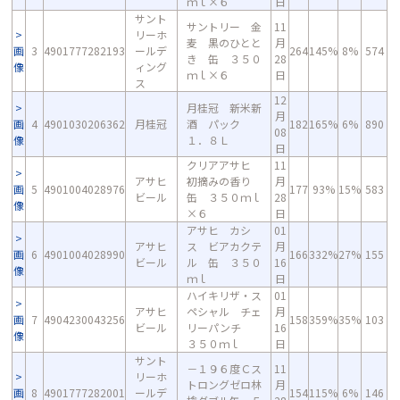
ｍｌ×６
日
サント
サントリー 金
11
リーホ
麦 黒のひとと
月
画
3
4901777282193
ールデ
264
145%
8%
574
き 缶 ３５０
28
像
ィング
ｍｌ×６
日
ス
12
月桂冠 新米新
月
画
4
4901030206362
月桂冠
酒 パック
182
165%
6%
890
08
像
１．８Ｌ
日
クリアアサヒ
11
アサヒ
初摘みの香り
月
画
5
4901004028976
177
93%
15%
583
ビール
缶 ３５０ｍｌ
28
像
×６
日
アサヒ カシ
01
アサヒ
ス ビアカクテ
月
画
6
4901004028990
166
332%
27%
155
ビール
ル 缶 ３５０
16
像
ｍｌ
日
ハイキリザ・ス
01
アサヒ
ペシャル チェ
月
画
7
4904230043256
158
359%
35%
103
ビール
リーパンチ
16
像
３５０ｍｌ
日
サント
－１９６度Ｃス
11
リーホ
トロングゼロ林
月
画
8
4901777282001
ールデ
154
115%
6%
146