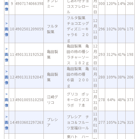
ドンレ
しあわせチョ
月
画
9
4907174066398
300
120%
14%
266
ミー
コスフレロー
01
像
ル
日
フルタ製菓
12
チョコエッグ
フルタ
月
画
10
4902501209059
ディズニーキ
296
102%
30%
175
製菓
11
像
ャラ６ ２０
日
ｇ
亀田製菓 亀
12
亀田製
田の柿の種シ
月
画
11
4901313192528
293
312%
41%
198
菓
ラチャーソー
30
像
ス １８２ｇ
日
亀田製菓 亀
01
亀田製
田の柿の種
月
画
12
4901313192047
280
109%
38%
206
菓
６袋 ２００
11
像
ｇ
日
12
グリコ ポッ
江崎グ
月
画
13
4901005510258
キーロイズコ
278
64%
48%
373
リコ
31
像
ラボ ７本
日
11
プレシア チ
プレシ
月
画
14
4933602297263
ョコ＆フルー
277
105%
12%
315
ア
01
像
ツ至福ロール
日
東ハト ハー