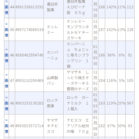
春日井製菓
春日井
月
画
44
4901326013292
えびピーナ
188
142%
11%
112
製菓
16
像
袋 ８５ｇ
日
ドンレミー
11
ドンレ
モンブランタ
月
画
45
4907174066534
187
102%
13%
228
ミー
ルトＮＹチー
30
像
ズケーキ
日
カンパーニ
01
ュ ちょこっ
カンパ
月
画
46
4580402994740
と苺モンブラ
186
96%
6%
91
ーニュ
05
像
ンプリン １
日
個
ヤマザキ し
11
山崎製
っとり焼きチ
月
画
47
4903110290469
184
116%
5%
105
パン
－ズケ－キ５
01
像
種類のチ－ズ
日
01
ロッテ ガー
ロッテ
月
画
48
4903333130283
ナミルク １
183
119%
25%
907
商事
03
像
１箱入
日
01
ヤマザ
ナビスコ エ
月
画
49
4903015572714
キナビ
アリアル紀州
182
67%
35%
93
08
像
スコ
の梅 ７０ｇ
日