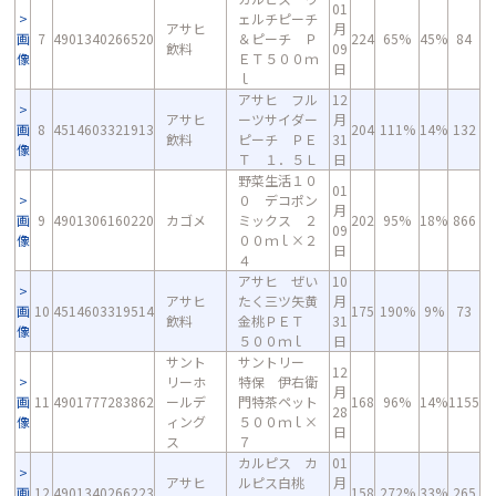
01
ェルチピーチ
アサヒ
月
画
7
4901340266520
＆ピーチ Ｐ
224
65%
45%
84
飲料
09
像
ＥＴ５００ｍ
日
ｌ
アサヒ フル
12
アサヒ
ーツサイダー
月
画
8
4514603321913
204
111%
14%
132
飲料
ピーチ ＰＥ
31
像
Ｔ １．５Ｌ
日
野菜生活１０
01
０ デコポン
月
画
9
4901306160220
カゴメ
ミックス ２
202
95%
18%
866
09
像
００ｍｌ×２
日
４
アサヒ ぜい
10
アサヒ
たく三ツ矢黄
月
画
10
4514603319514
175
190%
9%
73
飲料
金桃ＰＥＴ
31
像
５００ｍｌ
日
サント
サントリー
12
リーホ
特保 伊右衛
月
画
11
4901777283862
ールデ
門特茶ペット
168
96%
14%
1155
28
像
ィング
５００ｍｌ×
日
ス
７
カルピス カ
01
アサヒ
ルピス白桃
月
画
12
4901340266223
158
272%
33%
265