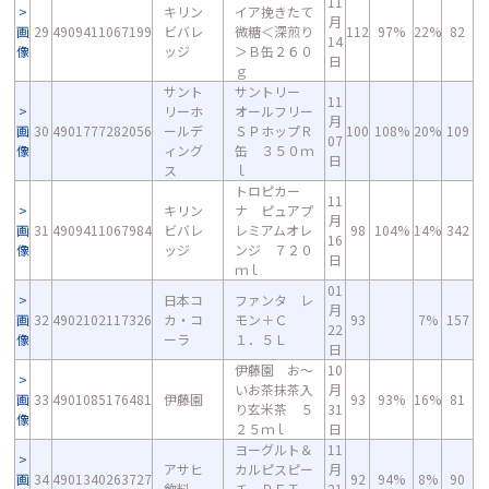
11
キリン
イア挽きたて
月
画
29
4909411067199
ビバレ
微糖＜深煎り
112
97%
22%
82
14
像
ッジ
＞Ｂ缶２６０
日
ｇ
サント
サントリー
11
リーホ
オールフリー
月
画
30
4901777282056
ールデ
ＳＰホップＲ
100
108%
20%
109
07
像
ィング
缶 ３５０ｍ
日
ス
ｌ
トロピカー
11
キリン
ナ ピュアプ
月
画
31
4909411067984
ビバレ
レミアムオレ
98
104%
14%
342
16
像
ッジ
ンジ ７２０
日
ｍｌ
01
日本コ
ファンタ レ
月
画
32
4902102117326
カ・コ
モン＋Ｃ
93
7%
157
22
像
ーラ
１．５Ｌ
日
伊藤園 お～
10
いお茶抹茶入
月
画
33
4901085176481
伊藤園
93
93%
16%
81
り玄米茶 ５
31
像
２５ｍｌ
日
ヨーグルト＆
11
アサヒ
カルピスピー
月
画
34
4901340263727
92
94%
8%
90
飲料
チ ＰＥＴ
21