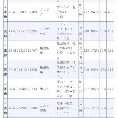
01
プレシア 贅
プレシ
月
画
21
4933602297409
沢苺ロール
232
94%
10%
496
ア
04
像
１個
日
モンテール
11
モンテ
イチゴショー
月
画
22
4902751320405
228
80%
16%
193
ール
トのワッフ
20
像
ル ４個
日
亀田製菓 亀
01
亀田製
田の柿の種
月
画
23
4901313192467
223
172%
10%
281
菓
９袋 ２６５
16
像
ｇ
日
亀田製菓 柿
11
亀田製
の種チョコ＆
月
画
24
4901313191828
219
94%
6%
213
菓
ホワイト ７
14
像
７ｇ
日
東ハト ハー
01
ベストチョコ
月
画
25
4901940028733
東ハト
217
505%
7%
172
サンド抹茶あ
16
像
ずき ６個
日
11
マルト製菓
マルト
月
画
26
4978498003000
長崎かすてい
215
121%
5%
328
製菓
09
像
ら ６個
日