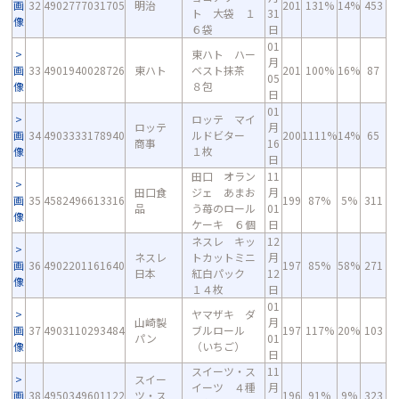
画
32
4902777031705
明治
201
131%
14%
453
ト 大袋 １
31
像
６袋
日
01
東ハト ハー
月
画
33
4901940028726
東ハト
ベスト抹茶
201
100%
16%
87
05
像
８包
日
01
ロッテ マイ
ロッテ
月
画
34
4903333178940
ルドビター
200
1111%
14%
65
商事
16
像
１枚
日
田口 オラン
11
田口食
ジェ あまお
月
画
35
4582496613316
199
87%
5%
311
品
う苺のロール
01
像
ケーキ ６個
日
ネスレ キッ
12
ネスレ
トカットミニ
月
画
36
4902201161640
197
85%
58%
271
日本
紅白パック
12
像
１４枚
日
01
ヤマザキ ダ
山崎製
月
画
37
4903110293484
ブルロール
197
117%
20%
103
パン
01
像
（いちご）
日
スイーツ・ス
11
スイー
イーツ ４種
月
画
38
4950349601122
ツ・ス
196
91%
9%
323