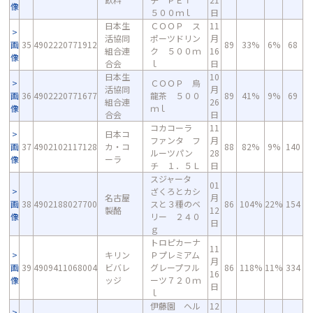
像
５００ｍｌ
日
日本生
ＣＯＯＰ ス
11
活協同
ポーツドリン
月
画
35
4902220771912
89
33%
6%
68
組合連
ク ５００ｍ
16
像
合会
ｌ
日
日本生
10
ＣＯＯＰ 烏
活協同
月
画
36
4902220771677
龍茶 ５００
89
41%
9%
69
組合連
26
像
ｍｌ
合会
日
コカコーラ
11
日本コ
ファンタ フ
月
画
37
4902102117128
カ・コ
88
82%
9%
140
ルーツパン
28
像
ーラ
チ １．５Ｌ
日
スジャータ
01
ざくろとカシ
名古屋
月
画
38
4902188027700
スと３種のベ
86
104%
22%
154
製酪
12
像
リー ２４０
日
ｇ
トロピカーナ
11
キリン
Ｐプレミアム
月
画
39
4909411068004
ビバレ
グレープフル
86
118%
11%
334
16
像
ッジ
ーツ７２０ｍ
日
ｌ
伊藤園 ヘル
12