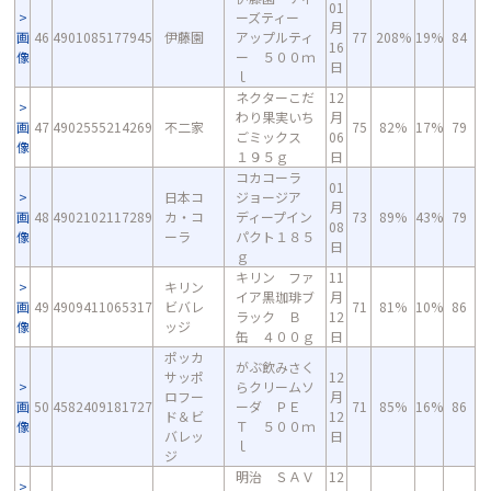
01
ーズティー
月
画
46
4901085177945
伊藤園
アップルティ
77
208%
19%
84
16
像
ー ５００ｍ
日
ｌ
ネクターこだ
12
わり果実いち
月
画
47
4902555214269
不二家
75
82%
17%
79
ごミックス
06
像
１９５ｇ
日
コカコーラ
01
日本コ
ジョージア
月
画
48
4902102117289
カ・コ
ディープイン
73
89%
43%
79
08
像
ーラ
パクト１８５
日
ｇ
キリン ファ
11
キリン
イア黒珈琲ブ
月
画
49
4909411065317
ビバレ
71
81%
10%
86
ラック Ｂ
12
像
ッジ
缶 ４００ｇ
日
ポッカ
がぶ飲みさく
サッポ
12
らクリームソ
ロフー
月
画
50
4582409181727
ーダ ＰＥ
71
85%
16%
86
ド＆ビ
12
像
Ｔ ５００ｍ
バレッ
日
ｌ
ジ
明治 ＳＡＶ
12