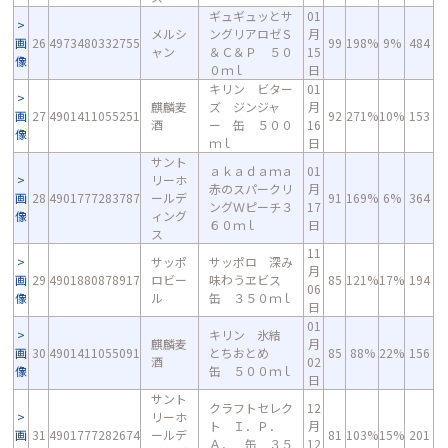
ギュギュッとサ
01
メルシ
ングリアロゼＳ
月
画
26
4973480332755
99
198%
9%
484
ャン
＆Ｃ＆Ｐ ５０
15
像
０ｍｌ
日
キリン ビター
01
麒麟麦
ズ ジンジャ
月
画
27
4901411055251
92
271%
10%
153
酒
ー 缶 ５００
16
像
ｍｌ
日
サント
ａｋａｄａｍａ
01
リーホ
赤のスパークリ
月
画
28
4901777283787
ールデ
91
169%
6%
364
ングＷピーチ３
17
像
ィング
６０ｍｌ
日
ス
11
サッポ
サッポロ 深み
月
画
29
4901880878917
ロビー
味わうヱビス
85
121%
17%
194
06
像
ル
缶 ３５０ｍｌ
日
01
キリン 氷結
麒麟麦
月
画
30
4901411055091
とちおとめ
85
88%
22%
156
酒
02
像
缶 ５００ｍｌ
日
サント
クラフトセレク
12
リーホ
ト Ｉ．Ｐ．
月
画
31
4901777282674
ールデ
81
103%
15%
201
Ａ． 缶 ３５
12