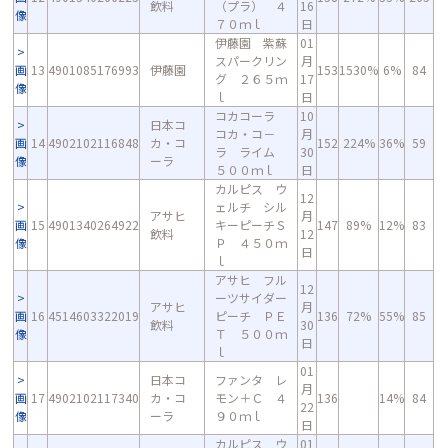
飲料
（プラ） ４
16
像
７０ｍｌ
日
伊藤園 紫蘇
01
スパークリン
月
画
13
4901085176993
伊藤園
153
1530%
6%
84
グ ２６５ｍ
17
像
ｌ
日
コカコーラ
10
日本コ
コカ・コ－
月
画
14
4902102116848
カ・コ
152
224%
36%
59
ラ ライム
30
像
ーラ
５００ｍｌ
日
カルピス ウ
12
ェルチ シル
アサヒ
月
画
15
4901340264922
キーピーチＳ
147
89%
12%
83
飲料
12
像
Ｐ ４５０ｍ
日
ｌ
アサヒ フル
12
ーツサイダー
アサヒ
月
画
16
4514603322019
ピーチ ＰＥ
136
72%
55%
85
飲料
30
像
Ｔ ５００ｍ
日
ｌ
01
日本コ
ファンタ レ
月
画
17
4902102117340
カ・コ
モン＋Ｃ ４
136
14%
84
22
像
ーラ
９０ｍｌ
日
カルピス ウ
01