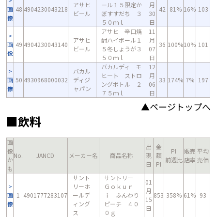
アサヒ
ール１５限定か
月
画
48
4904230043218
42
81%
16%
103
ビール
ぼすすだち ３
30
像
５０ｍｌ
日
アサヒ 辛口焼
11
アサヒ
酎ハイボール１
月
画
49
4904230043140
36
100%
10%
101
ビール
５冬しょうが３
07
像
５０ｍｌ
日
バカルディ モ
12
バカル
ヒート ストロ
月
画
50
4930968000032
ディジ
33
174%
7%
197
ングボトル ２
06
像
ャパン
７５ｍｌ
日
▲ページトップへ
■飲料
画
出
金
像
PI
販売
平均
No.
JANCD
メーカー名
商品名称
現
額
か
前週比
店率
売価
日
PI
も
サント
サントリー
01
リーホ
Ｇｏｋｕｒ
月
画
1
4901777283107
ールデ
ｉ ふんわり
853
358%
61%
93
15
像
ィング
ピーチ ４０
日
ス
０ｇ