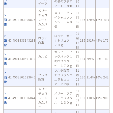
の冬のプチア
30
像
イーツ
ソート ８個
日
メリー
メリー グレ
01
チョコ
イシャスファ
月
画
39
4979103306806
レート
196
120%
12%
1499
ンシー ４０
06
像
カムパ
個
日
ニー
01
ロッテ ガー
ロッテ
月
画
40
4903333143283
ナトリュフ
195
291%
45%
176
商事
14
像
７０ｇ
日
カルビー ビ
12
カルビ
ッグバッグし
月
画
41
4901330591830
194
99%
9%
180
ー
あわせバタ
06
像
～ １７０ｇ
日
フルタ製菓
11
フルタ
エブリワンバ
月
画
42
4902501623640
190
114%
10%
242
製菓
ニラ＆ココ
22
像
ア ２２枚
日
メリー
01
チョコ
メリー フラ
月
画
43
4979103306844
レート
ワークリスタ
190
138%
19%
900
08
像
カムパ
ル １３０ｇ
日
ニー
11