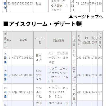
ＡＳミルク
月
画
51
4902705125063
明治
71
127%
25%
129
ＧＦ風味 ４
01
像
３０ｍｌ
日
▲ページトップへ
■アイスクリーム・デザート類
画
平
出
金
像
メーカー
PI
販売
均
No.
JANCD
商品名称
現
額
か
名
前週比
店率
売
日
PI
も
価
01
ルナ プリンヨ
日本
月
画
1
4971777001322
ーグルト ３０
261
687%
17%
167
ルナ
17
像
０ｇ
日
ロッテ ガーナ
01
ロッ
ブラッククッキ
月
画
2
4953823006383
テア
241
618%
25%
90
ーサンド ７６
14
像
イス
ｍｌ
日
11
ヤク
ヤクルト カッ
月
画
3
4903080214076
ルト
プｄｅヤクル
205
116%
34%
110
29
像
本社
ト ８０ｇ
日
雪印
メグミルク 恵
12