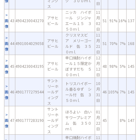
像
ィング
グ ３００ｍｌ
日
ス
ニッカ ハイボ
11
アサヒ
ール ジンジャ
月
画
43
4904230043270
51
91%
16%
137
ビール
エール１５ ３
02
像
５０ｍｌ
日
クリスマスビ
11
アサヒ
ア メリーゴー
月
画
44
4901004029058
51
70%
7%
168
ビール
ルド 缶 ３５
21
像
０ｍｌ
日
辛口焼酎ハイボ
12
アサヒ
ール１５限定か
月
画
45
4904230043195
48
98%
5%
145
ビール
ぼすすだち ５
12
像
００ｍｌ
日
サント
トリスハイボー
10
リーホ
ル香るゆず シ
月
画
46
4901777279544
ールデ
46
105%
7%
145
ール付 缶 ３
31
像
ィング
５０ｍｌ
日
ス
サント
ほろよい 白い
01
リーホ
サワープレミア
月
画
47
4901777283190
ールデ
45
8%
147
ム 缶 ３５０
22
像
ィング
ｍｌ
日
ス
辛口焼酎ハイボ
11