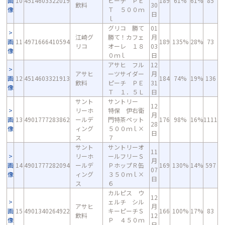
画
10
4514603322019
ピーチ ＰＥ
189
61%
61%
85
飲料
30
像
Ｔ ５００ｍ
日
ｌ
グリコ 勝て
01
江崎グ
勝て！カフェ
月
画
11
4971666410594
189
135%
28%
73
リコ
オーレ １８
03
像
０ｍｌ
日
アサヒ フル
12
アサヒ
ーツサイダー
月
画
12
4514603321913
184
74%
19%
136
飲料
ピーチ ＰＥ
31
像
Ｔ １．５Ｌ
日
サント
サントリー
12
リーホ
特保 伊右衛
月
画
13
4901777283862
ールデ
門特茶ペット
176
98%
16%
1111
28
像
ィング
５００ｍｌ×
日
ス
７
サント
サントリーオ
11
リーホ
ールフリーＳ
月
画
14
4901777282094
ールデ
ＰホップＲ缶
169
130%
14%
597
07
像
ィング
３５０ｍｌ×
日
ス
６
カルピス ウ
12
ェルチ シル
アサヒ
月
画
15
4901340264922
キーピーチＳ
166
100%
17%
83
飲料
12
像
Ｐ ４５０ｍ
日