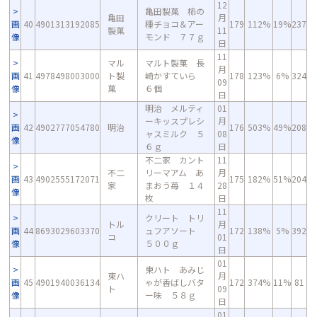
12
亀田製菓 柿の
亀田
月
画
40
4901313192085
種チョコ＆アー
179
112%
19%
237
製菓
11
像
モンド ７７ｇ
日
11
マル
マルト製菓 長
月
画
41
4978498003000
ト製
崎かすていら
178
123%
6%
324
09
像
菓
６個
日
明治 メルティ
01
ーキッスプレシ
月
画
42
4902777054780
明治
176
503%
49%
208
ャスミルク ５
08
像
６ｇ
日
不二家 カント
11
不二
リーマアム あ
月
画
43
4902555172071
175
182%
51%
204
家
まおう苺 １４
28
像
枚
日
11
クリート トリ
トル
月
画
44
8693029603370
ュフアソート
172
138%
5%
392
コ
01
像
５００ｇ
日
01
東ハト あみじ
東ハ
月
画
45
4901940036134
ゃが香ばしバタ
172
374%
11%
81
ト
09
像
ー味 ５８ｇ
日
01