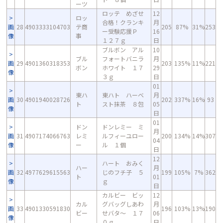
ーツ
ロッテ めざせ
12
ロッ
合格！クランキ
月
画
28
4903333104703
テ商
205
87%
31%
253
ー受験応援Ｐ
16
像
事
１２７ｇ
日
ブルボン アル
10
ブル
フォートバニラ
月
画
29
4901360318353
203
135%
11%
221
ボン
ホワイト １７
29
像
３ｇ
日
01
東ハ
東ハト ハーベ
月
画
30
4901940028726
202
337%
16%
93
ト
スト抹茶 ８包
05
像
日
01
ドン
ドンレミー ミ
月
画
31
4907174066763
レミ
ルフィーユロー
200
134%
14%
307
04
像
ー
ル １個
日
12
ハート おみく
ハー
月
画
32
4977629615563
じのフチ子 ５
199
105%
7%
362
ト
01
像
ｇ
日
カルビー ビッ
12
カル
グバッグしあわ
月
画
33
4901330591830
196
103%
13%
190
ビー
せバタ～ １７
06
像
０ｇ
日