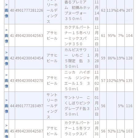
香るプレミア
11
リーホ
ム 初摘みホッ
月
画
40
4901777281226
ールデ
62
113%
14%
207
プヌーヴォー
14
像
ィング
３５０ｍｌ
日
ス
カクテルパート
11
アサヒ
ナー１５冬ベリ
月
画
41
4904230042563
61
95%
7%
104
ビール
ーミックスパ
21
像
ンチ３５０
日
カルピスサワ
11
アサヒ
ー いちご １
月
画
42
4904230043454
59
86%
19%
128
ビール
５限定 缶 ３
28
像
５０ｍｌ
日
ニッカ ハイボ
11
アサヒ
ール ジンジャ
月
画
43
4904230043270
57
102%
19%
135
ビール
エール１５ ３
02
像
５０ｍｌ
日
サント
サントリー こ
01
リーホ
くしぼりピンク
月
画
44
4901777283497
ールデ
56
5%
116
グレープＦ缶３
15
像
ィング
５０ｍｌ
日
ス
カクテルパート
10
アサヒ
ナー１５冬ラフ
月
画
45
4904230042587
56
92%
11%
103
ビール
ラミックスパ
31
像