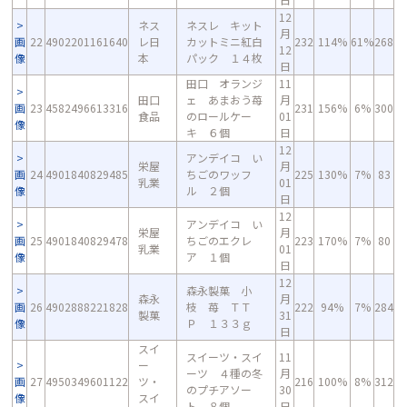
12
ネス
ネスレ キット
月
画
22
4902201161640
レ日
カットミニ紅白
232
114%
61%
268
12
像
本
パック １４枚
日
田口 オランジ
11
田口
ェ あまおう苺
月
画
23
4582496613316
231
156%
6%
300
食品
のロールケー
01
像
キ ６個
日
12
アンデイコ い
栄屋
月
画
24
4901840829485
ちごのワッフ
225
130%
7%
83
乳業
01
像
ル ２個
日
12
アンデイコ い
栄屋
月
画
25
4901840829478
ちごのエクレ
223
170%
7%
80
乳業
01
像
ア １個
日
12
森永製菓 小
森永
月
画
26
4902888221828
枝 苺 ＴＴ
222
94%
7%
284
製菓
31
像
Ｐ １３３ｇ
日
スイ
スイーツ・スイ
11
ー
ーツ ４種の冬
月
画
27
4950349601122
ツ・
216
100%
8%
312
のプチアソー
30
像
スイ
ト ８個
日