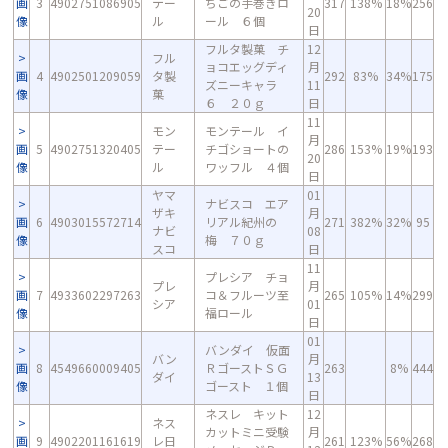
画
3
4902751086905
テー
ちごの手巻きロ
317
138%
18%
256
20
像
ル
ール ６個
日
フルタ製菓 チ
12
フル
ョコエッグディ
月
画
4
4902501209059
タ製
292
83%
34%
175
ズニーキャラ
11
像
菓
６ ２０ｇ
日
11
モン
モンテール イ
月
画
5
4902751320405
テー
チゴショートの
286
153%
19%
193
20
像
ル
ワッフル ４個
日
ヤマ
01
ナビスコ エア
ザキ
月
画
6
4903015572714
リアル紀州の
271
382%
32%
95
ナビ
08
像
梅 ７０ｇ
スコ
日
11
プレシア チョ
プレ
月
画
7
4933602297263
コ＆フルーツ至
265
105%
14%
299
シア
01
像
福ロール
日
01
バンダイ 仮面
バン
月
画
8
4549660009405
ＲゴーストＳＧ
263
8%
444
ダイ
13
像
ゴースト １個
日
ネスレ キット
12
ネス
カットミニ受験
月
画
9
4902201161619
レ日
261
123%
56%
268