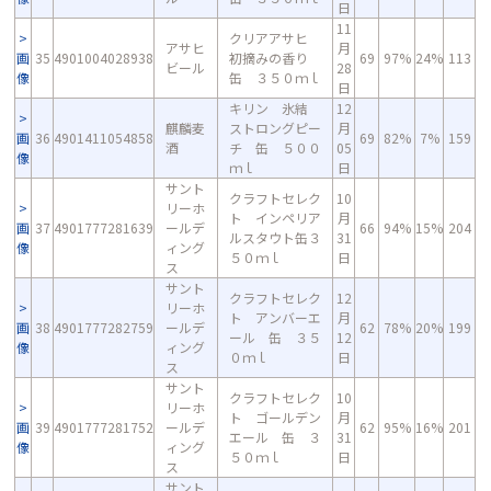
日
11
クリアアサヒ
アサヒ
月
画
35
4901004028938
初摘みの香り
69
97%
24%
113
ビール
28
像
缶 ３５０ｍｌ
日
キリン 氷結
12
麒麟麦
ストロングピー
月
画
36
4901411054858
69
82%
7%
159
酒
チ 缶 ５００
05
像
ｍｌ
日
サント
クラフトセレク
10
リーホ
ト インペリア
月
画
37
4901777281639
ールデ
66
94%
15%
204
ルスタウト缶３
31
像
ィング
５０ｍｌ
日
ス
サント
クラフトセレク
12
リーホ
ト アンバーエ
月
画
38
4901777282759
ールデ
62
78%
20%
199
ール 缶 ３５
12
像
ィング
０ｍｌ
日
ス
サント
クラフトセレク
10
リーホ
ト ゴールデン
月
画
39
4901777281752
ールデ
62
95%
16%
201
エール 缶 ３
31
像
ィング
５０ｍｌ
日
ス
サント