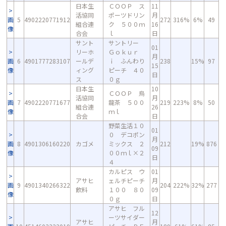
日本生
ＣＯＯＰ ス
11
活協同
ポーツドリン
月
画
5
4902220771912
272
316%
6%
49
組合連
ク ５００ｍ
16
像
合会
ｌ
日
サント
サントリー
01
リーホ
Ｇｏｋｕｒ
月
画
6
4901777283107
ールデ
ｉ ふんわり
238
15%
97
15
像
ィング
ピーチ ４０
日
ス
０ｇ
日本生
10
ＣＯＯＰ 烏
活協同
月
画
7
4902220771677
龍茶 ５００
219
223%
8%
50
組合連
26
像
ｍｌ
合会
日
野菜生活１０
01
０ デコポン
月
画
8
4901306160220
カゴメ
ミックス ２
212
19%
876
09
像
００ｍｌ×２
日
４
カルピス ウ
01
アサヒ
ェルチピーチ
月
画
9
4901340266322
204
222%
32%
277
飲料
１００ ８０
09
像
０ｇ
日
アサヒ フル
12
ーツサイダー
アサヒ
月