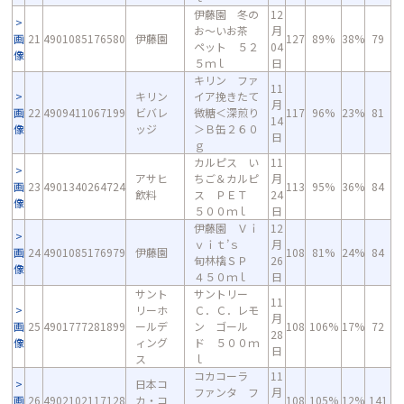
伊藤園 冬の
12
お～いお茶
月
画
21
4901085176580
伊藤園
127
89%
38%
79
ペット ５２
04
像
５ｍｌ
日
キリン ファ
11
キリン
イア挽きたて
月
画
22
4909411067199
ビバレ
微糖＜深煎り
117
96%
23%
81
14
像
ッジ
＞Ｂ缶２６０
日
ｇ
カルピス い
11
アサヒ
ちご＆カルピ
月
画
23
4901340264724
113
95%
36%
84
飲料
ス ＰＥＴ
24
像
５００ｍｌ
日
伊藤園 Ｖｉ
12
ｖｉｔ’ｓ
月
画
24
4901085176979
伊藤園
108
81%
24%
84
旬林檎ＳＰ
26
像
４５０ｍｌ
日
サント
サントリー
11
リーホ
Ｃ．Ｃ．レモ
月
画
25
4901777281899
ールデ
ン ゴール
108
106%
17%
72
28
像
ィング
ド ５００ｍ
日
ス
ｌ
コカコーラ
11
日本コ
ファンタ フ
月
画
26
4902102117128
カ・コ
108
105%
12%
141