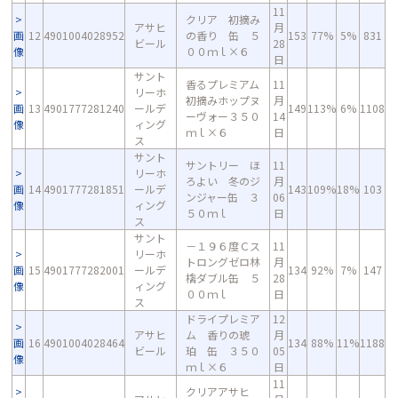
11
クリア 初摘み
アサヒ
月
画
12
4901004028952
の香り 缶 ５
153
77%
5%
831
ビール
28
像
００ｍｌ×６
日
サント
香るプレミアム
11
リーホ
初摘みホップヌ
月
画
13
4901777281240
ールデ
149
113%
6%
1108
ーヴォー３５０
14
像
ィング
ｍｌ×６
日
ス
サント
サントリー ほ
11
リーホ
ろよい 冬のジ
月
画
14
4901777281851
ールデ
143
109%
18%
103
ンジャー缶 ３
06
像
ィング
５０ｍｌ
日
ス
サント
－１９６度Ｃス
11
リーホ
トロングゼロ林
月
画
15
4901777282001
ールデ
134
92%
7%
147
檎ダブル缶 ５
28
像
ィング
００ｍｌ
日
ス
ドライプレミア
12
アサヒ
ム 香りの琥
月
画
16
4901004028464
134
88%
11%
1188
ビール
珀 缶 ３５０
05
像
ｍｌ×６
日
11
クリアアサヒ