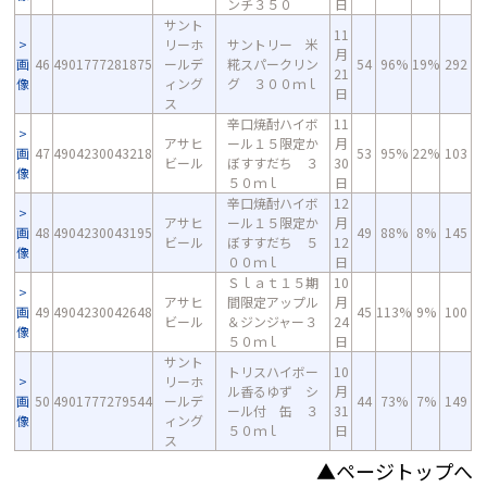
ンチ３５０
日
サント
11
リーホ
サントリー 米
月
画
46
4901777281875
ールデ
糀スパークリン
54
96%
19%
292
21
像
ィング
グ ３００ｍｌ
日
ス
辛口焼酎ハイボ
11
アサヒ
ール１５限定か
月
画
47
4904230043218
53
95%
22%
103
ビール
ぼすすだち ３
30
像
５０ｍｌ
日
辛口焼酎ハイボ
12
アサヒ
ール１５限定か
月
画
48
4904230043195
49
88%
8%
145
ビール
ぼすすだち ５
12
像
００ｍｌ
日
Ｓｌａｔ１５期
10
アサヒ
間限定アップル
月
画
49
4904230042648
45
113%
9%
100
ビール
＆ジンジャー３
24
像
５０ｍｌ
日
サント
トリスハイボー
10
リーホ
ル香るゆず シ
月
画
50
4901777279544
ールデ
44
73%
7%
149
ール付 缶 ３
31
像
ィング
５０ｍｌ
日
ス
▲ページトップへ