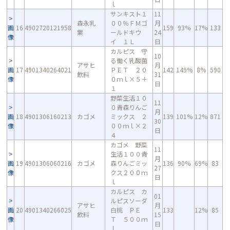
ｌ
サンキスト１
11
森永乳
００％ＦＭゴ
月
画
16
4902720121958
159
93%
17%
133
業
ールドキウ
24
像
イ １Ｌ
日
カルピス 守
10
る働く乳酸菌
アサヒ
月
画
17
4901340264021
ＰＥＴ ２０
142
149%
8%
590
飲料
31
像
０ｍｌ×５＋
日
１
野菜生活１０
11
０青森りんご
月
画
18
4901306160213
カゴメ
ミックス ２
139
101%
12%
871
30
像
００ｍｌ×２
日
４
カゴメ 野菜
11
生活１００青
月
画
19
4901306060216
カゴメ
森りんごミッ
136
90%
69%
83
27
像
クス２００ｍ
日
ｌ
カルピス カ
01
ルピスソーダ
アサヒ
月
画
20
4901340266025
白桃 ＰＥ
133
12%
85
飲料
15
像
Ｔ ５００ｍ
日
ｌ