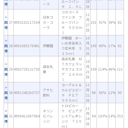
ルーツパン
28
像
ーラ
チ １．５Ｌ
日
コカコーラ
11
日本コ
ファンタ フ
月
画
27
4902102117104
カ・コ
ルーツパン
101
91%
36%
82
27
像
ーラ
チ ５００ｍ
日
ｌ
伊藤園 お～
10
いお茶抹茶入
月
画
28
4901085176481
伊藤園
100
88%
17%
81
り玄米茶 ５
31
像
２５ｍｌ
日
森永乳業 Ｍ
10
Ｔカフェラッ
森永乳
月
画
29
4902720121750
テカフェココ
100
114%
46%
111
業
21
像
ア ２４０ｍ
日
ｌ
ヨーグルト＆
11
アサヒ
カルピスピー
月
画
30
4901340263727
98
80%
12%
90
飲料
チ ＰＥＴ
21
像
５００ｍｌ
日
トロピカー
11
キリン
ナ ピュアプ
月
画
31
4909411067984
ビバレ
レミアムオレ
94
103%
14%
353
16
像
ッジ
ンジ ７２０
日
ｍｌ