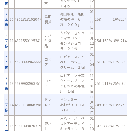
メッセージＰ
12
像
本
１４枚
日
01
亀田製菓 亀田
亀田
月
画
10
4901313192047
の柿の種 ６
258
10%
204
製菓
11
像
袋 ２００ｇ
日
カバヤ さくっ
11
カバ
とマカロンアー
月
画
11
4901550125341
ヤ食
254
168%
8%
214
モンドショコ
12
像
品
ラ ２４枚
日
01
ロピア スカイ
ロピ
月
画
12
4589988964444
ベリーのシュー
251
165%
17%
80
ア
04
像
クリーム １個
日
ロピア プチ苺
11
ロピ
クリームプリン
月
画
13
4589988963751
251
211%
25%
87
ア
とちおとめ苺使
01
像
用 １個
日
11
ドン
ドンレミー し
月
画
14
4907174066398
レミ
あわせチョコス
249
100%
13%
268
01
像
ー
フレロール
日
東ハト ハーベ
01
東ハ
ストアーモンド
月
画
15
4901940028719
247
1235%
12%
95
ト
キャラメル ８
10