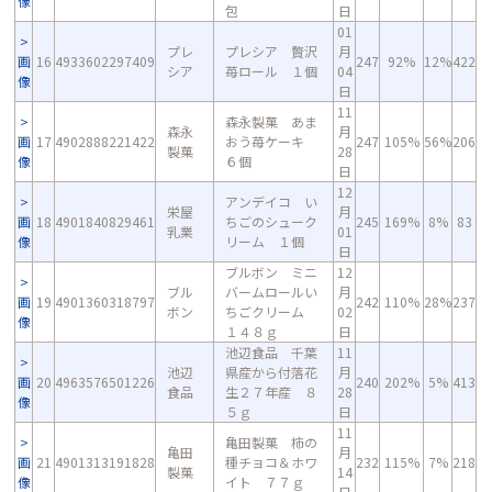
像
包
日
01
プレ
プレシア 贅沢
月
画
16
4933602297409
247
92%
12%
422
シア
苺ロール １個
04
像
日
11
森永製菓 あま
森永
月
画
17
4902888221422
おう苺ケーキ
247
105%
56%
206
製菓
28
像
６個
日
12
アンデイコ い
栄屋
月
画
18
4901840829461
ちごのシューク
245
169%
8%
83
乳業
01
像
リーム １個
日
ブルボン ミニ
12
ブル
バームロールい
月
画
19
4901360318797
242
110%
28%
237
ボン
ちごクリーム
02
像
１４８ｇ
日
池辺食品 千葉
11
池辺
県産から付落花
月
画
20
4963576501226
240
202%
5%
413
食品
生２７年産 ８
28
像
５ｇ
日
11
亀田製菓 柿の
亀田
月
画
21
4901313191828
種チョコ＆ホワ
232
115%
7%
218
製菓
14
像
イト ７７ｇ
日