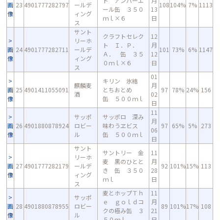
ト アンバーエ
月
画
23
4901777282797
ールデ
108
104%
7%
1113
ール缶 ３５０
13
像
ィング
ｍｌ×６
日
ス
サント
クラフトセレク
12
リーホ
ト Ｉ．Ｐ．
月
画
24
4901777282711
ールデ
101
73%
6%
1147
Ａ． 缶 ３５
12
像
ィング
０ｍｌ×６
日
ス
01
キリン 氷結
麒麟麦
月
画
25
4901411055091
とちおとめ
97
78%
24%
156
酒
02
像
缶 ５００ｍｌ
日
11
サッポ
サッポロ 深み
月
画
26
4901880878924
ロビー
味わうヱビス
97
65%
5%
273
06
像
ル
缶 ５００ｍｌ
日
サント
サントリー 金
11
リーホ
麦 黒のひとと
月
画
27
4901777282179
ールデ
92
101%
15%
113
き 缶 ３５０
28
像
ィング
ｍｌ
日
ス
麦とホップＴｈ
11
サッポ
ｅ ｇｏｌｄコ
月
画
28
4901880878955
ロビー
89
101%
17%
108
クの極み缶 ３
21
像
ル
５０ｍｌ
日