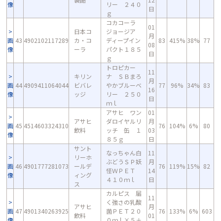
像
リー ２４０
日
ｇ
コカコーラ
01
日本コ
ジョージア
月
画
43
4902102117289
カ・コ
ディープイン
83
415%
38%
77
08
像
ーラ
パクト１８５
日
ｇ
トロピカー
11
キリン
ナ ＳＢまろ
月
画
44
4909411064044
ビバレ
やかブルーベ
77
96%
34%
83
16
像
ッジ
リー ２５０
日
ｍｌ
アサヒ ワン
01
アサヒ
ダロイヤルリ
月
画
45
4514603324310
76
104%
6%
80
飲料
ッチ 缶 １
03
像
８５ｇ
日
サント
なっちゃん白
11
リーホ
ぶどうＳＰ妖
月
画
46
4901777281073
ールデ
76
119%
15%
82
怪ＷＰＥＴ
14
像
ィング
４１０ｍｌ
日
ス
カルピス 届
11
く強さの乳酸
アサヒ
月
画
47
4901340263925
菌ＰＥＴ２０
76
133%
6%
603
飲料
01
像
０ｍｌ×５＋