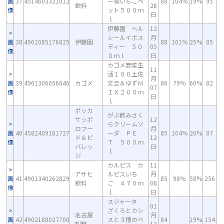
画
37
4514603321012
ー雪いちごペ
88
104%
19%
95
飲料
28
像
ット５００ｍ
日
ｌ
伊藤園 ヘル
12
シールイボス
月
画
38
4901085176825
伊藤園
88
101%
25%
85
ティー ５０
05
像
０ｍｌ
日
カゴメ野菜生
11
活１００土佐
月
画
39
4901306056646
カゴメ
文旦＆ゆずＭ
86
79%
60%
82
07
像
ＩＸ２００ｍ
日
ｌ
ポッカ
がぶ飲みさく
サッポ
12
らクリームソ
ロフー
月
画
40
4582409181727
ーダ ＰＥ
85
104%
20%
87
ド＆ビ
12
像
Ｔ ５００ｍ
バレッ
日
ｌ
ジ
カルピス カ
11
アサヒ
ルピスいち
月
画
41
4901340262829
85
98%
58%
256
飲料
ご ４７０ｍ
08
像
ｌ
日
スジャータ
01
ざくろとカシ
名古屋
月
画
42
4902188027700
スと３種のベ
84
19%
154
製酪
12