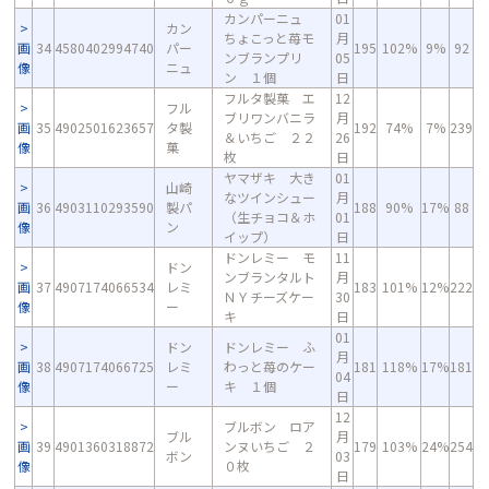
カンパーニュ
01
カン
ちょこっと苺モ
月
画
34
4580402994740
パー
195
102%
9%
92
ンブランプリ
05
像
ニュ
ン １個
日
フルタ製菓 エ
12
フル
ブリワンバニラ
月
画
35
4902501623657
タ製
192
74%
7%
239
＆いちご ２２
26
像
菓
枚
日
ヤマザキ 大き
01
山崎
なツインシュー
月
画
36
4903110293590
製パ
188
90%
17%
88
（生チョコ＆ホ
01
像
ン
イップ）
日
ドンレミー モ
11
ドン
ンブランタルト
月
画
37
4907174066534
レミ
183
101%
12%
222
ＮＹチーズケー
30
像
ー
キ
日
01
ドン
ドンレミー ふ
月
画
38
4907174066725
レミ
わっと苺のケー
181
118%
17%
181
04
像
ー
キ １個
日
12
ブルボン ロア
ブル
月
画
39
4901360318872
ンヌいちご ２
179
103%
24%
254
ボン
03
像
０枚
日