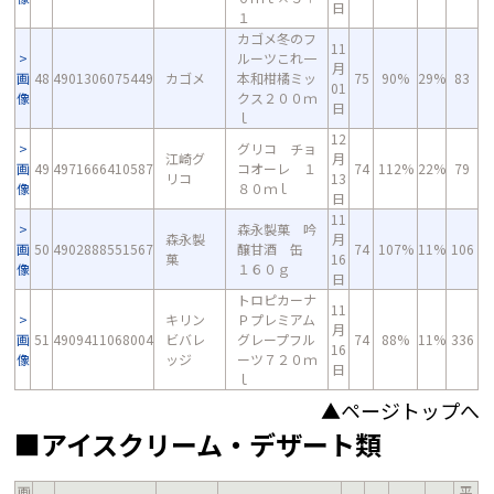
日
１
カゴメ冬のフ
11
ルーツこれ一
月
画
48
4901306075449
カゴメ
本和柑橘ミッ
75
90%
29%
83
01
像
クス２００ｍ
日
ｌ
12
グリコ チョ
江崎グ
月
画
49
4971666410587
コオーレ １
74
112%
22%
79
リコ
13
像
８０ｍｌ
日
11
森永製菓 吟
森永製
月
画
50
4902888551567
醸甘酒 缶
74
107%
11%
106
菓
16
像
１６０ｇ
日
トロピカーナ
11
キリン
Ｐプレミアム
月
画
51
4909411068004
ビバレ
グレープフル
74
88%
11%
336
16
像
ッジ
ーツ７２０ｍ
日
ｌ
▲ページトップへ
■アイスクリーム・デザート類
画
平