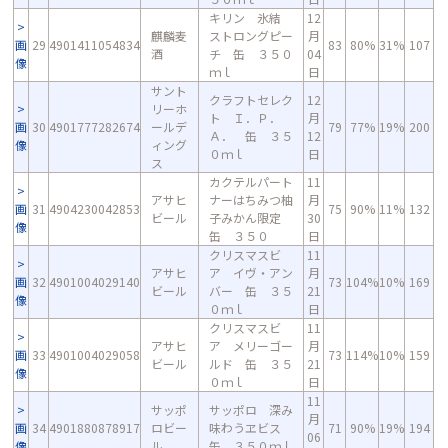
キリン 氷結
12
麒麟麦
ストロングピー
月
画
29
4901411054834
83
80%
31%
107
酒
チ 缶 ３５０
04
像
ｍｌ
日
サント
クラフトセレク
12
リーホ
ト Ｉ．Ｐ．
月
画
30
4901777282674
ールデ
79
77%
19%
200
Ａ． 缶 ３５
12
像
ィング
０ｍｌ
日
ス
カクテルパート
11
アサヒ
ナーはちみつ柚
月
画
31
4904230042853
75
90%
11%
132
ビール
子みかん限定
30
像
缶 ３５０
日
クリスマスビ
11
アサヒ
ア イヴ・アン
月
画
32
4901004029140
73
104%
10%
169
ビール
バー 缶 ３５
21
像
０ｍｌ
日
クリスマスビ
11
アサヒ
ア メリーゴー
月
画
33
4901004029058
73
114%
10%
159
ビール
ルド 缶 ３５
21
像
０ｍｌ
日
11
サッポ
サッポロ 深み
月
画
34
4901880878917
ロビー
味わうヱビス
71
90%
19%
194
06
像
ル
缶 ３５０ｍｌ