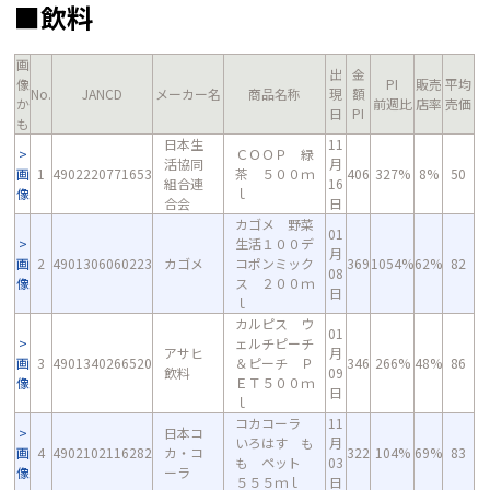
■飲料
画
出
金
像
PI
販売
平均
No.
JANCD
メーカー名
商品名称
現
額
か
前週比
店率
売価
日
PI
も
日本生
11
ＣＯＯＰ 緑
活協同
月
画
1
4902220771653
茶 ５００ｍ
406
327%
8%
50
組合連
16
像
ｌ
合会
日
カゴメ 野菜
01
生活１００デ
月
画
2
4901306060223
カゴメ
コポンミック
369
1054%
62%
82
08
像
ス ２００ｍ
日
ｌ
カルピス ウ
01
ェルチピーチ
アサヒ
月
画
3
4901340266520
＆ピーチ Ｐ
346
266%
48%
86
飲料
09
像
ＥＴ５００ｍ
日
ｌ
コカコーラ
11
日本コ
いろはす も
月
画
4
4902102116282
カ・コ
322
104%
69%
83
も ペット
03
像
ーラ
５５５ｍｌ
日