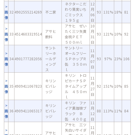
ネクターこだ
12
わり果実いち
月
画
32
4902555214269
不二家
93
131%
18%
81
ごミックス
06
像
１９５ｇ
日
アサヒ ぜい
10
アサヒ
たく三ツ矢黄
月
画
33
4514603319514
93
121%
10%
92
飲料
金桃ＰＥＴ
31
像
５００ｍｌ
日
サント
サントリー
11
リーホ
オールフリー
月
画
34
4901777282056
ールデ
ＳＰホップＲ
93
97%
23%
106
07
像
ィング
缶 ３５０ｍ
日
ス
ｌ
キリン トロ
11
キリン
ピカーナＳＰ
月
画
35
4909411067823
ビバレ
タイムアップ
92
151%
10%
85
27
像
ッジ
ル ４５０ｍ
日
ｌ
キリン ファ
11
キリン
イア黒珈琲ブ
月
画
36
4909411065317
ビバレ
88
113%
11%
84
ラック Ｂ
12
像
ッジ
缶 ４００ｇ
日
アサヒ 三ツ
11
矢白いサイダ
アサヒ
月