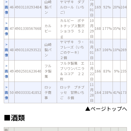
山崎
ヤマザキ ダブ
月
画
46
4903110293484
製パ
ルロール（いち
169
92%
20%
104
01
像
ン
ご）
日
カルビー ポテ
10
カル
トチップス贅沢
月
画
47
4901330567668
168
177%
35%
92
ビー
ショコラ ５２
29
像
ｇ
日
ヤマザキ ラ・
01
山崎
フレーズ（いち
月
画
48
4903110293521
製パ
167
106%
10%
269
ごのケーキ）
01
像
ン
２個
日
フルタ製菓 エ
11
フル
ブリワンバニラ
月
画
49
4902501623640
タ製
166
83%
9%
235
＆ココア ２２
22
像
菓
枚
日
11
ロッ
ロッテ プチブ
月
画
50
4903333141852
テ商
ッセ 甘熟いち
164
238%
41%
173
28
像
事
ご ８個
日
▲ページトップへ
■酒類
画