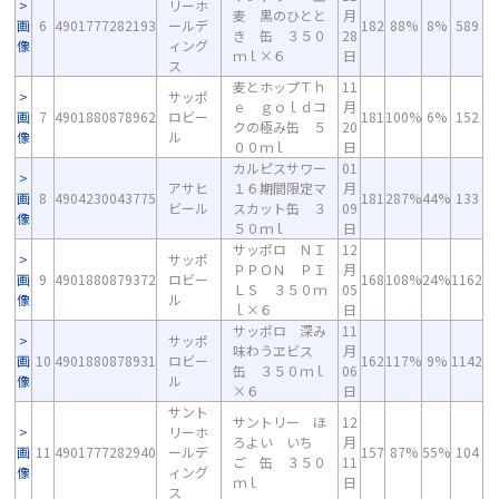
リーホ
麦 黒のひとと
月
画
6
4901777282193
ールデ
182
88%
8%
589
き 缶 ３５０
28
像
ィング
ｍｌ×６
日
ス
麦とホップＴｈ
11
サッポ
ｅ ｇｏｌｄコ
月
画
7
4901880878962
ロビー
181
100%
6%
152
クの極み缶 ５
20
像
ル
００ｍｌ
日
カルピスサワー
01
アサヒ
１６期間限定マ
月
画
8
4904230043775
181
287%
44%
133
ビール
スカット缶 ３
09
像
５０ｍｌ
日
サッポロ ＮＩ
12
サッポ
ＰＰＯＮ ＰＩ
月
画
9
4901880879372
ロビー
168
108%
24%
1162
ＬＳ ３５０ｍ
05
像
ル
ｌ×６
日
サッポロ 深み
11
サッポ
味わうヱビス
月
画
10
4901880878931
ロビー
162
117%
9%
1142
缶 ３５０ｍｌ
06
像
ル
×６
日
サント
サントリー ほ
12
リーホ
ろよい いち
月
画
11
4901777282940
ールデ
157
87%
55%
104
ご 缶 ３５０
11
像
ィング
ｍｌ
日
ス