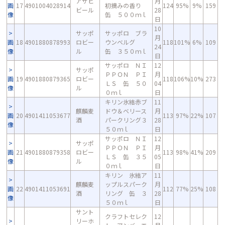
アサヒ
月
画
17
4901004028914
初摘みの香り
124
95%
9%
159
ビール
28
像
缶 ５００ｍｌ
日
10
サッポ
サッポロ ブラ
月
画
18
4901880878993
ロビー
ウンベルグ
118
101%
6%
109
24
像
ル
缶 ３５０ｍｌ
日
サッポロ ＮＩ
12
サッポ
ＰＰＯＮ ＰＩ
月
画
19
4901880879365
ロビー
118
106%
10%
273
ＬＳ 缶 ５０
04
像
ル
０ｍｌ
日
キリン氷結赤ブ
11
麒麟麦
ドウ＆ベリース
月
画
20
4901411053677
113
97%
22%
107
酒
パークリング３
28
像
５０ｍｌ
日
サッポロ ＮＩ
12
サッポ
ＰＰＯＮ ＰＩ
月
画
21
4901880879358
ロビー
113
98%
41%
209
ＬＳ 缶 ３５
05
像
ル
０ｍｌ
日
キリン 氷結ア
11
麒麟麦
ップルスパーク
月
画
22
4901411053691
112
77%
25%
108
酒
リング 缶 ３
28
像
５０ｍｌ
日
サント
クラフトセレク
12
リーホ