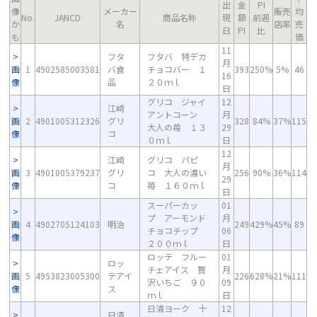
出
金
PI
像
メーカー
販売
均
No.
JANCD
商品名称
現
額
前週
か
名
店率
売
日
PI
比
も
価
11
フタ
フタバ 特デカ
月
画
1
4902585003581
バ食
チョコバー １
393
250%
5%
46
16
像
品
２０ｍｌ
日
グリコ ジャイ
12
江崎
アントコーン
月
画
2
4901005312326
グリ
328
84%
37%
115
大人の苺 １３
29
像
コ
０ｍｌ
日
12
江崎
グリコ パピ
月
画
3
4901005379237
グリ
コ 大人の濃い
256
90%
36%
114
29
像
コ
苺 １６０ｍｌ
日
スーパーカッ
01
プ アーモンド
月
画
4
4902705124103
明治
249
429%
45%
89
チョコチップ
06
像
２００ｍｌ
日
ロッテ フルー
01
ロッ
チェアイス 贅
月
画
5
4953823005300
テアイ
226
628%
21%
111
沢いちご ９０
09
像
ス
ｍｌ
日
日清ヨーク 十
12
日清