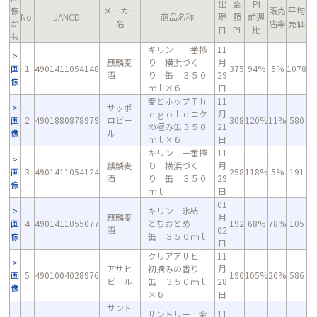
出
金
PI
像
メーカー
販売
平均
No.
JANCD
商品名称
現
額
前週
か
名
店率
売価
日
PI
比
も
キリン 一番搾
11
麒麟麦
り 横浜づく
月
画
1
4901411054148
375
94%
5%
1078
酒
り 缶 ３５０
29
像
ｍｌ×６
日
麦とホップＴｈ
11
サッポ
ｅｇｏｌｄコク
月
画
2
4901880878979
ロビー
308
120%
11%
580
の極み缶３５０
21
像
ル
ｍｌ×６
日
キリン 一番搾
11
麒麟麦
り 横浜づく
月
画
3
4901411054124
258
118%
5%
191
酒
り 缶 ３５０
29
像
ｍｌ
日
01
キリン 氷結
麒麟麦
月
画
4
4901411055077
とちおとめ
192
68%
78%
105
酒
02
像
缶 ３５０ｍｌ
日
クリアアサヒ
11
アサヒ
初摘みの香り
月
画
5
4901004028976
190
105%
20%
586
ビール
缶 ３５０ｍｌ
28
像
×６
日
サント
サントリー 金
11