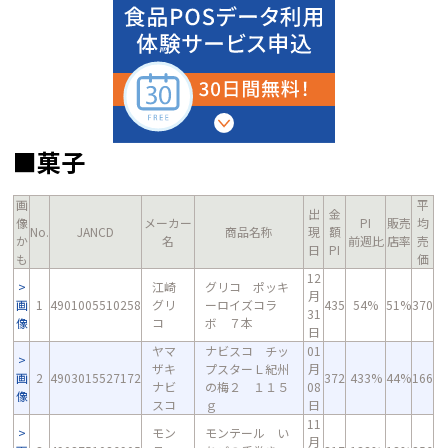
■菓子
画
平
出
金
像
メーカー
PI
販売
均
No.
JANCD
商品名称
現
額
か
名
前週比
店率
売
日
PI
も
価
12
江崎
グリコ ポッキ
月
画
1
4901005510258
グリ
ーロイズコラ
435
54%
51%
370
31
像
コ
ボ ７本
日
ヤマ
ナビスコ チッ
01
ザキ
プスターＬ紀州
月
画
2
4903015527172
372
433%
44%
166
ナビ
の梅２ １１５
08
像
スコ
ｇ
日
11
モン
モンテール い
月