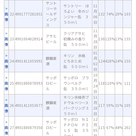
サント
サントリー ほ
11
リーホ
ろよい 冬のジ
月
画
22
4901777281851
ールデ
132
74%
20%
103
ンジャー缶 ３
06
像
ィング
５０ｍｌ
日
ス
11
クリアアサヒ
アサヒ
月
画
23
4901004028914
初摘みの香り
130
125%
13%
155
ビール
28
像
缶 ５００ｍｌ
日
01
キリン 氷結
麒麟麦
月
画
24
4901411055091
とちおとめ
124
428%
24%
155
酒
02
像
缶 ５００ｍｌ
日
10
サッポ
サッポロ ブラ
月
画
25
4901880878993
ロビー
ウンベルグ
118
110%
6%
111
24
像
ル
缶 ３５０ｍｌ
日
キリン氷結赤ブ
11
麒麟麦
ドウ＆ベリース
月
画
26
4901411053677
117
59%
31%
105
酒
パークリング３
28
像
５０ｍｌ
日
サッポロ ＮＩ
12
サッポ
ＰＰＯＮ ＰＩ
月
画
27
4901880879358
ロビー
115
67%
44%
202
ＬＳ 缶 ３５
05
像
ル
０ｍｌ
日