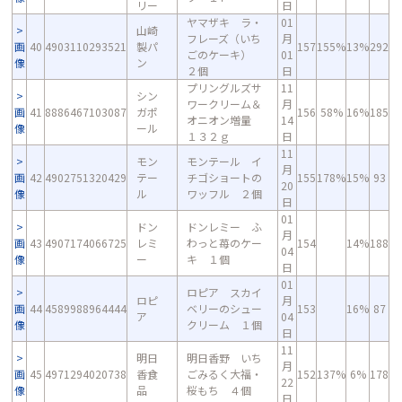
リー
日
ヤマザキ ラ・
01
山崎
フレーズ（いち
月
画
40
4903110293521
製パ
157
155%
13%
292
ごのケーキ）
01
像
ン
２個
日
プリングルズサ
11
シン
ワークリーム＆
月
画
41
8886467103087
ガポ
156
58%
16%
185
オニオン増量
14
像
ール
１３２ｇ
日
11
モン
モンテール イ
月
画
42
4902751320429
テー
チゴショートの
155
178%
15%
93
20
像
ル
ワッフル ２個
日
01
ドン
ドンレミー ふ
月
画
43
4907174066725
レミ
わっと苺のケー
154
14%
188
04
像
ー
キ １個
日
01
ロピア スカイ
ロピ
月
画
44
4589988964444
ベリーのシュー
153
16%
87
ア
04
像
クリーム １個
日
11
明日
明日香野 いち
月
画
45
4971294020738
香食
ごみるく大福・
152
137%
6%
178
22
像
品
桜もち ４個
日