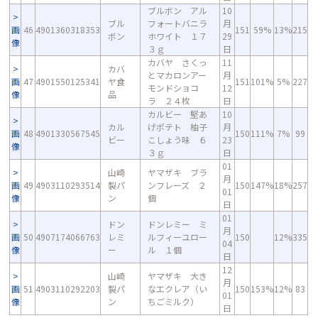
ブルボン アル
10
ブル
フォートバニラ
月
画
46
4901360318353
151
59%
13%
215
ボン
ホワイト １７
29
像
３ｇ
日
カバヤ さくっ
11
カバ
とマカロンアー
月
画
47
4901550125341
ヤ食
151
101%
5%
227
モンドショコ
12
像
品
ラ ２４枚
日
カルビー 堅あ
10
カル
げポテト 柚子
月
画
48
4901330567545
150
111%
7%
99
ビー
こしょう味 ６
23
像
３ｇ
日
01
山崎
ヤマザキ ブラ
月
画
49
4903110293514
製パ
ンフレーズ ２
150
147%
18%
257
01
像
ン
個
日
01
ドン
ドンレミー ミ
月
画
50
4907174066763
レミ
ルフィーユロー
150
12%
335
04
像
ー
ル １個
日
12
山崎
ヤマザキ 大き
月
画
51
4903110292203
製パ
なエクレア（い
150
153%
12%
83
01
像
ン
ちごミルク）
日