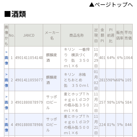
▲ページトップへ
■酒類
画
出
金
PI
像
メーカー
販売
平均
No.
JANCD
商品名称
現
額
前週
か
名
店率
売価
日
PI
比
も
キリン 一番搾
11
麒麟麦
り 横浜づく
月
画
1
4901411054148
401
64%
6%
1064
酒
り 缶 ３５０
29
像
ｍｌ×６
日
01
キリン 氷結
麒麟麦
月
画
2
4901411055077
とちおとめ
281
598%
68%
105
酒
02
像
缶 ３５０ｍｌ
日
麦とホップＴｈ
11
サッポ
ｅｇｏｌｄコク
月
画
3
4901880878979
ロビー
257
98%
16%
584
の極み缶３５０
21
像
ル
ｍｌ×６
日
麦とホップＴｈ
11
サッポ
ｅｇｏｌｄコク
月
画
4
4901880878986
ロビー
224
81%
5%
844
の極み缶５００
21
像
ル
ｍｌ×６
日