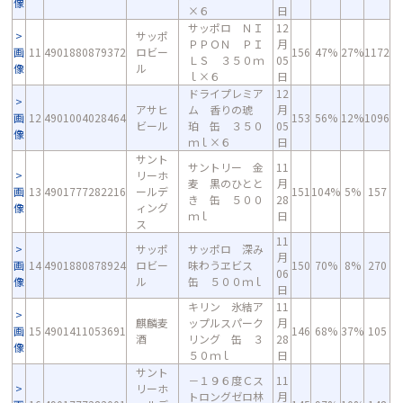
像
×６
日
サッポロ ＮＩ
12
サッポ
ＰＰＯＮ ＰＩ
月
画
11
4901880879372
ロビー
156
47%
27%
1172
ＬＳ ３５０ｍ
05
像
ル
ｌ×６
日
ドライプレミア
12
アサヒ
ム 香りの琥
月
画
12
4901004028464
153
56%
12%
1096
ビール
珀 缶 ３５０
05
像
ｍｌ×６
日
サント
サントリー 金
11
リーホ
麦 黒のひとと
月
画
13
4901777282216
ールデ
151
104%
5%
157
き 缶 ５００
28
像
ィング
ｍｌ
日
ス
11
サッポ
サッポロ 深み
月
画
14
4901880878924
ロビー
味わうヱビス
150
70%
8%
270
06
像
ル
缶 ５００ｍｌ
日
キリン 氷結ア
11
麒麟麦
ップルスパーク
月
画
15
4901411053691
146
68%
37%
105
酒
リング 缶 ３
28
像
５０ｍｌ
日
サント
－１９６度Ｃス
11
リーホ
トロングゼロ林
月