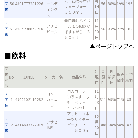
ム 初摘みホッ
月
画
50
4901777281226
ールデ
56
88%
19%
196
プヌーヴォー
14
像
ィング
３５０ｍｌ
日
ス
辛口焼酎ハイボ
11
アサヒ
ール１５限定か
月
画
51
4904230043218
56
82%
27%
103
ビール
ぼすすだち ３
30
像
５０ｍｌ
日
▲ページトップへ
■飲料
画
出
金
PI
像
販売
平均
No.
JANCD
メーカー名
商品名称
現
額
前週
か
店率
売価
日
PI
比
も
コカコーラ
11
日本コ
いろはす も
月
画
1
4902102116282
カ・コ
311
99%
71%
85
も ペット
03
像
ーラ
５５５ｍｌ
日
アサヒ フル
12
ーツサイダー
アサヒ
月
画
2
4514603322019
ピーチ ＰＥ
308
308%
58%
87
飲料
30
像
Ｔ ５００ｍ
日
ｌ