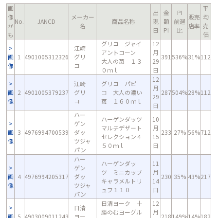
画
平
出
金
PI
像
メーカー
販売
均
No.
JANCD
商品名称
現
額
前週
か
名
店率
売
日
PI
比
も
価
グリコ ジャイ
12
江崎
アントコーン
月
画
1
4901005312326
グリ
391
536%
31%
112
大人の苺 １３
29
像
コ
０ｍｌ
日
12
江崎
グリコ パピ
月
画
2
4901005379237
グリ
コ 大人の濃い
287
504%
28%
112
29
像
コ
苺 １６０ｍｌ
日
ハー
ハーゲンダッツ
10
ゲン
マルチデザート
月
画
3
4976994700539
ダッ
233
27%
56%
712
セレクション４
15
像
ツジャ
５０ｍｌ
日
パン
ハー
ハーゲンダッ
11
ゲン
ツ ミニカップ
月
画
4
4976994205317
ダッ
230
35%
43%
217
キャラメルトリ
14
像
ツジャ
ュフ１１０
日
パン
日清ヨーク 十
12
日清
勝のむヨーグル
月
画
5
4903009011243
ヨー
218
149%
14%
182