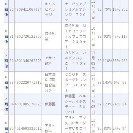
11
キリン
ナ ピュアプ
月
画
30
4909411067984
ビバレ
レミアムオレ
92
79%
13%
352
16
像
ッジ
ンジ ７２０
日
ｍｌ
森永乳業 Ｍ
10
Ｔカフェラッ
森永乳
月
画
31
4902720121750
テカフェココ
88
92%
47%
117
業
21
像
ア ２４０ｍ
日
ｌ
カルピス カ
11
アサヒ
ルピスいち
月
画
32
4901340262829
88
116%
58%
263
飲料
ご ４７０ｍ
08
像
ｌ
日
日本生
ＣＯＯＰ ス
11
活協同
ポーツドリン
月
画
33
4902220771912
87
145%
6%
68
組合連
ク ５００ｍ
16
像
合会
ｌ
日
伊藤園 ヘル
12
シールイボス
月
画
34
4901085176825
伊藤園
87
123%
24%
84
ティー ５０
05
像
０ｍｌ
日
アサヒ 三ツ
11
矢白いサイダ
アサヒ
月
画
35
4514603321012
ー雪いちごペ
85
83%
24%
94
飲料
28