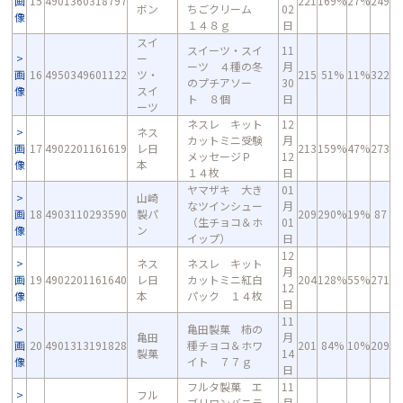
画
15
4901360318797
221
169%
27%
249
ボン
ちごクリーム
02
像
１４８ｇ
日
スイ
スイーツ・スイ
11
ー
ーツ ４種の冬
月
画
16
4950349601122
ツ・
215
51%
11%
322
のプチアソー
30
像
スイ
ト ８個
日
ーツ
ネスレ キット
12
ネス
カットミニ受験
月
画
17
4902201161619
レ日
213
159%
47%
273
メッセージＰ
12
像
本
１４枚
日
ヤマザキ 大き
01
山崎
なツインシュー
月
画
18
4903110293590
製パ
209
290%
19%
87
（生チョコ＆ホ
01
像
ン
イップ）
日
12
ネス
ネスレ キット
月
画
19
4902201161640
レ日
カットミニ紅白
204
128%
55%
271
12
像
本
パック １４枚
日
11
亀田製菓 柿の
亀田
月
画
20
4901313191828
種チョコ＆ホワ
201
84%
10%
209
製菓
14
像
イト ７７ｇ
日
フルタ製菓 エ
11
フル
ブリワンバニラ
月