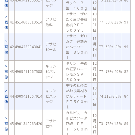
ラック Ｂ
12
像
ッジ
缶 ４００ｇ
日
アサヒ ぜい
10
アサヒ
たく三ツ矢黄
月
画
41
4514603319514
77
69%
13%
97
飲料
金桃ＰＥＴ
31
像
５００ｍｌ
日
アサヒ ゼロ
11
カク 完熟み
アサヒ
月
画
42
4904230043041
かんサワー
77
69%
8%
99
ビール
14
像
缶 ３５０ｍ
日
ｌ
キリン 午後
12
キリン
の紅茶ハニー
月
画
43
4909411067588
ビバレ
77
79%
40%
82
レモンＳＰ
11
像
ッジ
５００ｍｌ
日
午後の紅茶こ
10
キリン
だわり素材み
月
画
44
4909411067014
ビバレ
かんティーＰ
74
112%
5%
84
29
像
ッジ
ＥＴ５００ｍ
日
ｌ
カルピス カ
10
ルピスソーダ
アサヒ
月
画
45
4901340263420
巨峰 ＰＥ
73
78%
13%
89
飲料
31
像
Ｔ ５００ｍ
日
ｌ