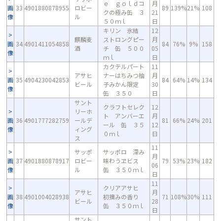
ｅ ｇｏｌｄコ
月
画
33
4901880878955
ロビー
89
139%
21%
108
クの極み缶 ３
21
像
ル
５０ｍｌ
日
キリン 氷結
12
麒麟麦
ストロングピー
月
画
34
4901411054858
84
76%
9%
158
酒
チ 缶 ５００
05
像
ｍｌ
日
カクテルパート
11
アサヒ
ナーはちみつ柚
月
画
35
4904230042853
84
64%
14%
134
ビール
子みかん限定
30
像
缶 ３５０
日
サント
クラフトセレク
12
リーホ
ト アンバーエ
月
画
36
4901777282759
ールデ
81
66%
24%
201
ール 缶 ３５
12
像
ィング
０ｍｌ
日
ス
11
サッポ
サッポロ 深み
月
画
37
4901880878917
ロビー
味わうヱビス
79
53%
23%
182
06
像
ル
缶 ３５０ｍｌ
日
11
クリアアサヒ
アサヒ
月
画
38
4901004028938
初摘みの香り
71
108%
30%
111
ビール
28
像
缶 ３５０ｍｌ
日
サント