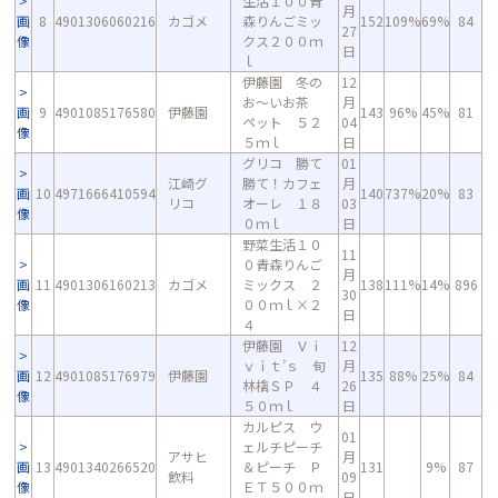
生活１００青
月
画
8
4901306060216
カゴメ
森りんごミッ
152
109%
69%
84
27
像
クス２００ｍ
日
ｌ
伊藤園 冬の
12
お～いお茶
月
画
9
4901085176580
伊藤園
143
96%
45%
81
ペット ５２
04
像
５ｍｌ
日
グリコ 勝て
01
江崎グ
勝て！カフェ
月
画
10
4971666410594
140
737%
20%
83
リコ
オーレ １８
03
像
０ｍｌ
日
野菜生活１０
11
０青森りんご
月
画
11
4901306160213
カゴメ
ミックス ２
138
111%
14%
896
30
像
００ｍｌ×２
日
４
伊藤園 Ｖｉ
12
ｖｉｔ’ｓ 旬
月
画
12
4901085176979
伊藤園
135
88%
25%
84
林檎ＳＰ ４
26
像
５０ｍｌ
日
カルピス ウ
01
ェルチピーチ
アサヒ
月
画
13
4901340266520
＆ピーチ Ｐ
131
9%
87
飲料
09
像
ＥＴ５００ｍ
日