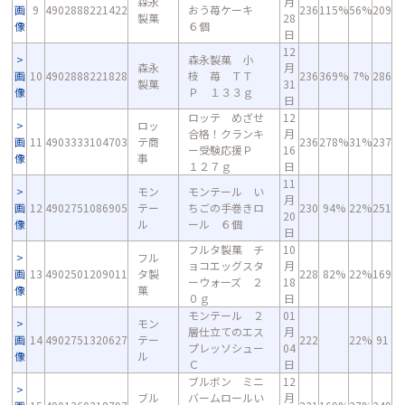
森永
月
画
9
4902888221422
おう苺ケーキ
236
115%
56%
209
製菓
28
像
６個
日
12
森永製菓 小
森永
月
画
10
4902888221828
枝 苺 ＴＴ
236
369%
7%
286
製菓
31
像
Ｐ １３３ｇ
日
ロッテ めざせ
12
ロッ
合格！クランキ
月
画
11
4903333104703
テ商
236
278%
31%
237
ー受験応援Ｐ
16
像
事
１２７ｇ
日
11
モン
モンテール い
月
画
12
4902751086905
テー
ちごの手巻きロ
230
94%
22%
251
20
像
ル
ール ６個
日
フルタ製菓 チ
10
フル
ョコエッグスタ
月
画
13
4902501209011
タ製
228
82%
22%
169
ーウォーズ ２
18
像
菓
０ｇ
日
モンテール ２
01
モン
層仕立てのエス
月
画
14
4902751320627
テー
222
22%
91
プレッソシュー
04
像
ル
Ｃ
日
ブルボン ミニ
12
ブル
バームロールい
月