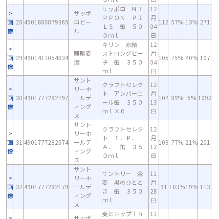
サッポロ ＮＩ
12
サッポ
ＰＰＯＮ ＰＩ
月
画
28
4901880879365
ロビー
112
57%
13%
271
ＬＳ 缶 ５０
04
像
ル
０ｍｌ
日
キリン 氷結
12
麒麟麦
ストロングピー
月
画
29
4901411054834
105
75%
40%
107
酒
チ 缶 ３５０
04
像
ｍｌ
日
サント
クラフトセレク
12
リーホ
ト アンバーエ
月
画
30
4901777282797
ールデ
104
89%
6%
1092
ール缶 ３５０
13
像
ィング
ｍｌ×６
日
ス
サント
クラフトセレク
12
リーホ
ト Ｉ．Ｐ．
月
画
31
4901777282674
ールデ
103
77%
21%
201
Ａ． 缶 ３５
12
像
ィング
０ｍｌ
日
ス
サント
サントリー 金
11
リーホ
麦 黒のひとと
月
画
32
4901777282179
ールデ
91
103%
19%
113
き 缶 ３５０
28
像
ィング
ｍｌ
日
ス
麦とホップＴｈ
11
サッポ