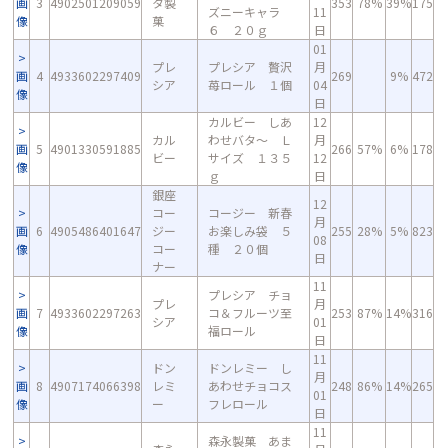
画
3
4902501209059
タ製
353
78%
39%
175
ズニーキャラ
11
像
菓
６ ２０ｇ
日
01
プレ
プレシア 贅沢
月
画
4
4933602297409
269
9%
472
シア
苺ロール １個
04
像
日
カルビー しあ
12
カル
わせバタ～ Ｌ
月
画
5
4901330591885
266
57%
6%
178
ビー
サイズ １３５
12
像
ｇ
日
銀座
12
コー
コージー 新春
月
画
6
4905486401647
ジー
お楽しみ袋 ５
255
28%
5%
823
08
像
コー
種 ２０個
日
ナー
11
プレシア チョ
プレ
月
画
7
4933602297263
コ＆フルーツ至
253
87%
14%
316
シア
01
像
福ロール
日
11
ドン
ドンレミー し
月
画
8
4907174066398
レミ
あわせチョコス
248
86%
14%
265
01
像
ー
フレロール
日
11
森永製菓 あま