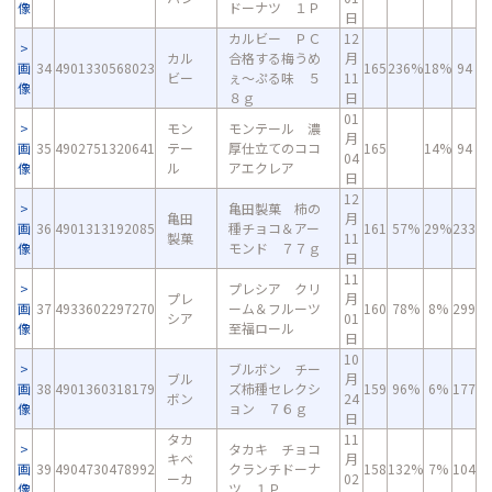
像
ドーナツ １Ｐ
日
カルビー ＰＣ
12
カル
合格する梅うめ
月
画
34
4901330568023
165
236%
18%
94
ビー
ぇ～ぷる味 ５
11
像
８ｇ
日
01
モン
モンテール 濃
月
画
35
4902751320641
テー
厚仕立てのココ
165
14%
94
04
像
ル
アエクレア
日
12
亀田製菓 柿の
亀田
月
画
36
4901313192085
種チョコ＆アー
161
57%
29%
233
製菓
11
像
モンド ７７ｇ
日
11
プレシア クリ
プレ
月
画
37
4933602297270
ーム＆フルーツ
160
78%
8%
299
シア
01
像
至福ロール
日
10
ブルボン チー
ブル
月
画
38
4901360318179
ズ柿種セレクシ
159
96%
6%
177
ボン
24
像
ョン ７６ｇ
日
タカ
11
タカキ チョコ
キベ
月
画
39
4904730478992
クランチドーナ
158
132%
7%
104
ーカ
02
像
ツ １Ｐ