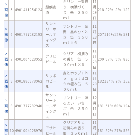
キリン 一番搾
11
麒麟麦
り 横浜づく
月
画
5
4901411054124
218
82%
8%
189
酒
り 缶 ３５０
29
像
ｍｌ
日
サント
サントリー 金
11
リーホ
麦 黒のひとと
月
画
6
4901777282193
ールデ
207
116%
12%
581
き 缶 ３５０
28
像
ィング
ｍｌ×６
日
ス
11
クリア 初摘み
アサヒ
月
画
7
4901004028952
の香り 缶 ５
200
97%
9%
836
ビール
28
像
００ｍｌ×６
日
麦とホップＴｈ
11
サッポ
ｅ ｇｏｌｄコ
月
画
8
4901880878962
ロビー
182
134%
7%
152
クの極み缶 ５
20
像
ル
００ｍｌ
日
サント
サントリー ほ
12
リーホ
ろよい いち
月
画
9
4901777282940
ールデ
181
51%
60%
104
ご 缶 ３５０
11
像
ィング
ｍｌ
日
ス
クリアアサヒ
11
アサヒ
初摘みの香り
月
画
10
4901004028976
181
82%
27%
586
ビール
缶 ３５０ｍｌ
28