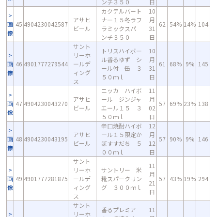
ンチ３５０
日
カクテルパート
10
アサヒ
ナー１５冬ラフ
月
画
45
4904230042587
62
54%
14%
104
ビール
ラミックスパ
31
像
ンチ３５０
日
サント
トリスハイボー
10
リーホ
ル香るゆず シ
月
画
46
4901777279544
ールデ
61
68%
9%
145
ール付 缶 ３
31
像
ィング
５０ｍｌ
日
ス
ニッカ ハイボ
11
アサヒ
ール ジンジャ
月
画
47
4904230043270
57
69%
23%
138
ビール
エール１５ ３
02
像
５０ｍｌ
日
辛口焼酎ハイボ
12
アサヒ
ール１５限定か
月
画
48
4904230043195
57
90%
9%
146
ビール
ぼすすだち ５
12
像
００ｍｌ
日
サント
11
リーホ
サントリー 米
月
画
49
4901777281875
ールデ
糀スパークリン
57
43%
19%
294
21
像
ィング
グ ３００ｍｌ
日
ス
サント
香るプレミア
11
リーホ