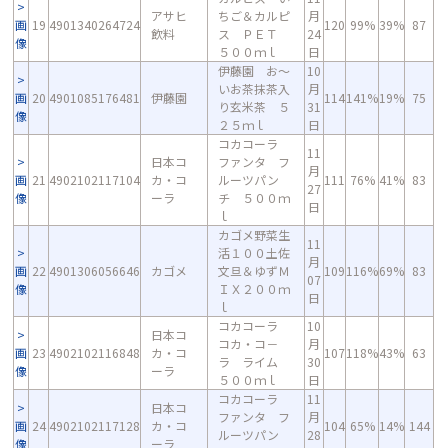
アサヒ
ちご＆カルピ
月
画
19
4901340264724
120
99%
39%
87
飲料
ス ＰＥＴ
24
像
５００ｍｌ
日
伊藤園 お～
10
いお茶抹茶入
月
画
20
4901085176481
伊藤園
114
141%
19%
75
り玄米茶 ５
31
像
２５ｍｌ
日
コカコーラ
11
日本コ
ファンタ フ
月
画
21
4902102117104
カ・コ
ルーツパン
111
76%
41%
83
27
像
ーラ
チ ５００ｍ
日
ｌ
カゴメ野菜生
11
活１００土佐
月
画
22
4901306056646
カゴメ
文旦＆ゆずＭ
109
116%
69%
83
07
像
ＩＸ２００ｍ
日
ｌ
コカコーラ
10
日本コ
コカ・コ－
月
画
23
4902102116848
カ・コ
107
118%
43%
63
ラ ライム
30
像
ーラ
５００ｍｌ
日
コカコーラ
11
日本コ
ファンタ フ
月
画
24
4902102117128
カ・コ
104
65%
14%
144
ルーツパン
28
像
ーラ