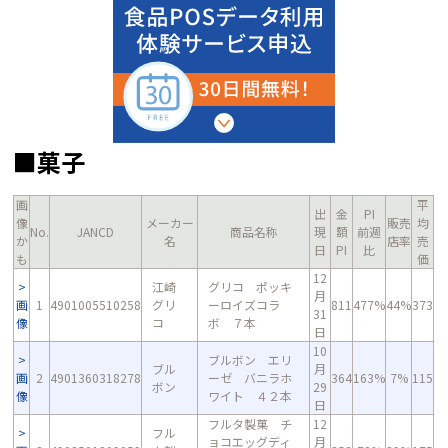
■菓子
画
平
出
金
PI
像
メーカー
販売
均
No.
JANCD
商品名称
現
額
前週
か
名
店率
売
日
PI
比
も
価
12
江崎
グリコ ポッキ
月
画
1
4901005510258
グリ
ーロイズコラ
811
477%
44%
373
31
像
コ
ボ ７本
日
10
ブルボン エリ
ブル
月
画
2
4901360318278
ーゼ バニラホ
364
163%
7%
115
ボン
29
像
ワイト ４２本
日
フルタ製菓 チ
12
フル
ョコエッグディ
月