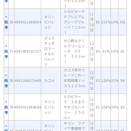
像
ット５００ｍ
日
ｌ
トロピカーナ
11
キリン
Ｐプレミアム
月
画
36
4909411068004
ビバレ
グレープフル
85
101%
10%
341
16
像
ッジ
ーツ７２０ｍ
日
ｌ
ポッカ
がぶ飲みさく
サッポ
12
らクリームソ
ロフー
月
画
37
4582409181727
ーダ ＰＥ
83
81%
19%
85
ド＆ビ
12
像
Ｔ ５００ｍ
バレッ
日
ｌ
ジ
カゴメ冬のフ
11
ルーツこれ一
月
画
38
4901306075449
カゴメ
本和柑橘ミッ
83
126%
31%
84
01
像
クス２００ｍ
日
ｌ
トロピカー
11
キリン
ナ ＳＢまろ
月
画
39
4909411064044
ビバレ
やかブルーベ
81
108%
34%
83
16
像
ッジ
リー ２５０
日
ｍｌ
キリン ファ
11
キリン
イア黒珈琲ブ
月
画
40
4909411065317
ビバレ
79
122%
14%
86