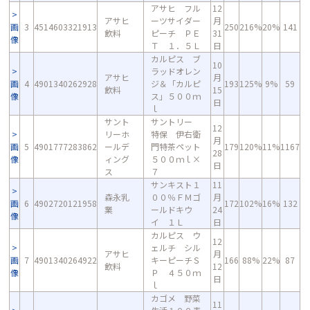
アサヒ フル
12
アサヒ
ーツサイダー
月
画
3
4514603321913
250
216%
20%
141
飲料
ピーチ ＰＥ
31
像
Ｔ １．５Ｌ
日
カルピス ブ
10
ラッドオレン
アサヒ
月
画
4
4901340262928
ジ＆「カルピ
193
125%
9%
59
飲料
15
像
ス」５００ｍ
日
ｌ
サント
サントリー
12
リーホ
特保 伊右衛
月
画
5
4901777283862
ールデ
門特茶ペット
179
120%
11%
1167
28
像
ィング
５００ｍｌ×
日
ス
７
サンキスト１
11
森永乳
００％ＦＭゴ
月
画
6
4902720121958
172
102%
16%
132
業
ールドキウ
24
像
イ １Ｌ
日
カルピス ウ
12
ェルチ シル
アサヒ
月
画
7
4901340264922
キーピーチＳ
166
88%
22%
87
飲料
12
像
Ｐ ４５０ｍ
日
ｌ
カゴメ 野菜
11