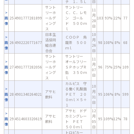
チ １．５Ｌ
日
サント
サントリー
11
リーホ
Ｃ．Ｃ．レモ
月
画
25
4901777281899
ールデ
ン ゴール
103
93%
22%
77
28
像
ィング
ド ５００ｍ
日
ス
ｌ
日本生
10
ＣＯＯＰ 烏
活協同
月
画
26
4902220771677
龍茶 ５００
98
108%
8%
68
組合連
26
像
ｍｌ
合会
日
サント
サントリー
11
リーホ
オールフリー
月
画
27
4901777282056
ールデ
ＳＰホップＲ
96
75%
25%
109
07
像
ィング
缶 ３５０ｍ
日
ス
ｌ
カルピス 守
10
る働く乳酸菌
アサヒ
月
画
28
4901340264021
ＰＥＴ ２０
95
106%
8%
599
飲料
31
像
０ｍｌ×５＋
日
１
アサヒ ドデ
12
アサヒ
カミングレー
月
画
29
4514603320619
95
109%
12%
78
飲料
ト ＰＥＴ
05
像
５００ｍｌ
日
トロピカー