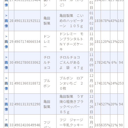
01
像
ン
ご）
日
01
亀田製菓 こい
亀田
月
画
28
4901313192511
めのハッピータ
183
678%
43%
163
製菓
02
像
ーン １０５ｇ
日
ドンレミー モ
11
ドン
ンブランタルト
月
画
29
4907174066534
レミ
181
120%
13%
225
ＮＹチーズケー
30
像
ー
キ
日
11
チロ
チロルチョコ
月
画
30
4902780033062
ルチ
ごえんがある
178
241%
6%
94
09
像
ョコ
よ 袋 ４７ｇ
日
12
ブルボン ロア
ブル
月
画
31
4901360318872
ンヌいちご ２
174
131%
24%
253
ボン
03
像
０枚
日
亀田製菓 うす
12
亀田
焼Ｇ粗挽きブラ
月
画
32
4901313192290
174
527%
20%
94
製菓
ックペッパー
26
像
８５ｇ
日
01
フジ ジャージ
フジ
月
画
33
4902410649946
ー牛乳クッキー
165
635%
21%
90
パン
01