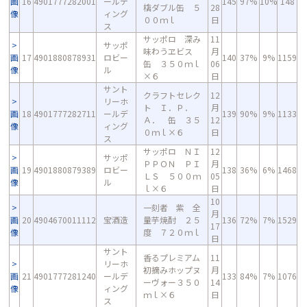
画
16
4901777282001
ールデ
145
97%
10%
148
檎ダブル缶 ５
28
像
ィング
００ｍｌ
日
ス
サッポロ 深み
11
サッポ
味わうヱビス
月
画
17
4901880878931
ロビー
140
37%
9%
1159
缶 ３５０ｍｌ
06
像
ル
×６
日
サント
クラフトセレク
12
リーホ
ト Ｉ．Ｐ．
月
画
18
4901777282711
ールデ
139
90%
9%
1133
Ａ． 缶 ３５
12
像
ィング
０ｍｌ×６
日
ス
サッポロ ＮＩ
12
サッポ
ＰＰＯＮ ＰＩ
月
画
19
4901880879389
ロビー
138
36%
6%
1468
ＬＳ ５００ｍ
05
像
ル
ｌ×６
日
10
一刻者 紫 全
月
画
20
4904670011112
宝酒造
量芋焼酎 ２５
136
72%
7%
1529
17
像
度 ７２０ｍｌ
日
サント
香るプレミアム
11
リーホ
初摘みホップヌ
月
画
21
4901777281240
ールデ
133
84%
7%
1076
ーヴォー３５０
14
像
ィング
ｍｌ×６
日
ス