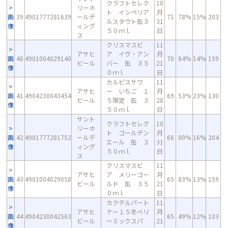
クラフトセレク
10
リーホ
ト インペリア
月
画
39
4901777281639
ールデ
71
78%
15%
203
ルスタウト缶３
31
像
ィング
５０ｍｌ
日
ス
クリスマスビ
11
アサヒ
ア イヴ・アン
月
画
40
4901004029140
70
84%
14%
159
ビール
バー 缶 ３５
21
像
０ｍｌ
日
カルピスサワ
11
アサヒ
ー いちご １
月
画
41
4904230043454
69
53%
23%
130
ビール
５限定 缶 ３
28
像
５０ｍｌ
日
サント
クラフトセレク
10
リーホ
ト ゴールデン
月
画
42
4901777281752
ールデ
66
80%
16%
204
エール 缶 ３
31
像
ィング
５０ｍｌ
日
ス
クリスマスビ
11
アサヒ
ア メリーゴー
月
画
43
4901004029058
65
83%
13%
159
ビール
ルド 缶 ３５
21
像
０ｍｌ
日
カクテルパート
11
アサヒ
ナー１５冬ベリ
月
画
44
4904230042563
65
49%
12%
103
ビール
ーミックスパ
21
像