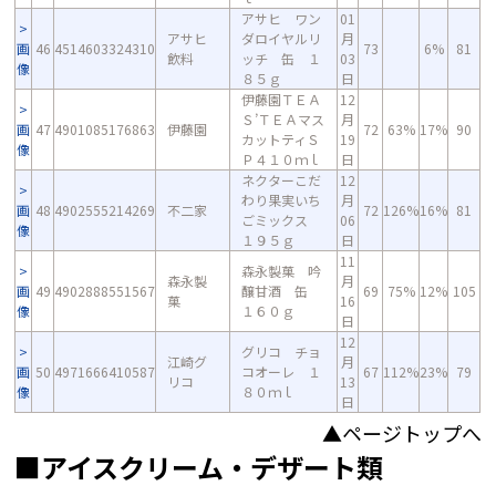
アサヒ ワン
01
アサヒ
ダロイヤルリ
月
画
46
4514603324310
73
6%
81
飲料
ッチ 缶 １
03
像
８５ｇ
日
伊藤園ＴＥＡ
12
Ｓ’ＴＥＡマス
月
画
47
4901085176863
伊藤園
72
63%
17%
90
カットティＳ
19
像
Ｐ４１０ｍｌ
日
ネクターこだ
12
わり果実いち
月
画
48
4902555214269
不二家
72
126%
16%
81
ごミックス
06
像
１９５ｇ
日
11
森永製菓 吟
森永製
月
画
49
4902888551567
醸甘酒 缶
69
75%
12%
105
菓
16
像
１６０ｇ
日
12
グリコ チョ
江崎グ
月
画
50
4971666410587
コオーレ １
67
112%
23%
79
リコ
13
像
８０ｍｌ
日
▲ページトップへ
■アイスクリーム・デザート類