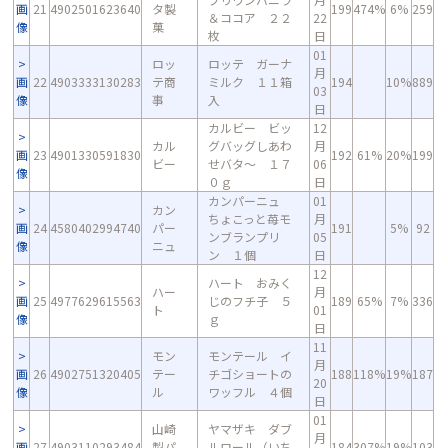
画
21
4902501623640
タ製
199
474%
6%
259
＆ココア ２２
22
像
菓
枚
日
01
ロッ
ロッテ ガーナ
月
画
22
4903333130283
テ商
ミルク １１箱
194
10%
889
03
像
事
入
日
カルビー ビッ
12
カル
グバッグしあわ
月
画
23
4901330591830
192
61%
20%
199
ビー
せバタ～ １７
06
像
０ｇ
日
カンパーニュ
01
カン
ちょこっと苺モ
月
画
24
4580402994740
パー
191
5%
92
ンブランプリ
05
像
ニュ
ン １個
日
12
ハート おみく
ハー
月
画
25
4977629615563
じのフチ子 ５
189
65%
7%
336
ト
01
像
ｇ
日
11
モン
モンテール イ
月
画
26
4902751320405
テー
チゴショートの
188
118%
19%
187
20
像
ル
ワッフル ４個
日
01
山崎
ヤマザキ ダブ
月
画
27
4903110293484
製パ
ルロール（いち
184
307%
19%
103