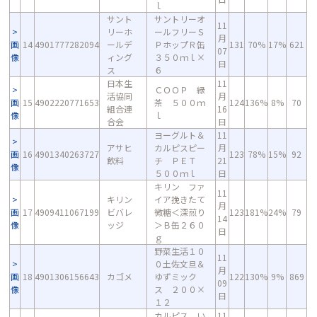
ｌ
サント
サントリーオ
11
リーホ
ールフリーＳ
月
画
14
4901777282094
ールデ
ＰホップＲ缶
131
70%
17%
621
07
像
ィング
３５０ｍｌ×
日
ス
６
日本生
11
ＣＯＯＰ 緑
活協同
月
画
15
4902220771653
茶 ５００ｍ
124
136%
8%
70
組合連
16
像
ｌ
合会
日
ヨーグルト＆
11
アサヒ
カルピスピー
月
画
16
4901340263727
123
78%
15%
92
飲料
チ ＰＥＴ
21
像
５００ｍｌ
日
キリン ファ
11
キリン
イア挽きたて
月
画
17
4909411067199
ビバレ
微糖＜深煎り
123
181%
24%
79
14
像
ッジ
＞Ｂ缶２６０
日
ｇ
野菜生活１０
11
０土佐文旦＆
月
画
18
4901306156643
カゴメ
ゆずミック
122
130%
9%
869
09
像
ス ２００×
日
１２
カルピス い
11