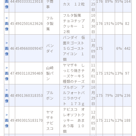
画
44
4903333123018
テ商
176
89%
95%
164
カス １２粒
25
像
事
日
フルタ製菓
10
フル
チョコチップ
月
画
45
4902501623626
タ製
176
191%
10%
82
クッキー １
30
像
菓
２枚
日
バンダイ 仮
12
面Ｒゴースト
バン
月
画
46
4549660009047
ＳＧゴースト
175
6%
442
ダイ
09
像
アイコン １
日
個
ヤマザキ し
11
山崎
っとり焼きチ
月
画
47
4903110290469
製パ
175
192%
13%
97
－ズケ－キ５
01
像
ン
種類のチ－ズ
日
ブルボン ア
10
ブル
ルフォートバ
月
画
48
4901360318353
175
79%
28%
236
ボン
ニラホワイ
29
像
ト １７３ｇ
日
ナビスコ オ
ヤマ
12
レオソフトク
ザキ
月
画
49
4903015183170
ッキー あま
175
211%
12%
188
ナビ
05
像
おう苺 １０
スコ
日
個