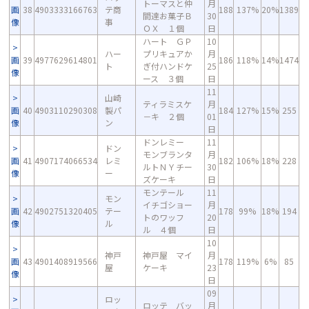
トーマスと仲
月
画
38
4903333166763
テ商
188
137%
20%
1389
間達お菓子Ｂ
30
像
事
ＯＸ １個
日
ハート ＧＰ
10
ハー
プリキュアか
月
画
39
4977629614801
186
118%
14%
1474
ト
ぎ付ハンドケ
25
像
ース ３個
日
11
山崎
ティラミスケ
月
画
40
4903110290308
製パ
184
127%
15%
255
－キ ２個
01
像
ン
日
ドンレミー
11
ドン
モンブランタ
月
画
41
4907174066534
レミ
182
106%
18%
228
ルトＮＹチー
30
像
ー
ズケーキ
日
モンテール
11
モン
イチゴショー
月
画
42
4902751320405
テー
178
99%
18%
194
トのワッフ
20
像
ル
ル ４個
日
10
神戸
神戸屋 マイ
月
画
43
4901408919566
178
119%
6%
85
屋
ケーキ
23
像
日
09
ロッ
ロッテ バッ
月