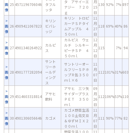
タ アサイーエ
月
画
25
4571196706046
タフル
130
92%
7%
897
ナジー ７２０
15
像
ッタ
ｇ
日
キリン トロピ
11
キリン
カーナＳＰタイ
月
画
26
4909411067823
ビバレ
118
69%
40%
86
ムアップル ４
27
像
ッジ
５０ｍｌ
日
カルピス ウェ
12
カルピ
ルチ シルキー
月
画
27
4901340264922
115
7%
94
ス
ピーチＳＰ ４
12
像
５０ｍｌ
日
サント
サントリーオー
11
リーホ
ルフリーＳＰホ
月
画
28
4901777282094
ールデ
112
101%
31%
603
ップＲ缶３５０
07
像
ィング
ｍｌ×６
日
ス
アサヒ 三ツ矢
09
アサヒ
サイダープラス
月
画
29
4514603318814
112
106%
53%
110
飲料
ＰＥＴ ３５０
26
像
ｍｌ
日
カゴメ野菜生活
11
１００土佐文旦
月
画
30
4901306056646
カゴメ
111
90%
77%
82
＆ゆずＭＩＸ２
07
像
００ｍｌ
日
野菜生活１００
11