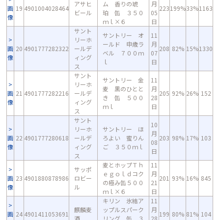
アサヒ
ム 香りの琥
月
画
19
4901004028464
223
199%
33%
1163
ビール
珀 缶 ３５０
05
像
ｍｌ×６
日
サント
サントリー オ
11
リーホ
ールド 申歳ラ
月
画
20
4901777282322
ールデ
208
82%
15%
1330
ベル ７００ｍ
07
像
ィング
ｌ
日
ス
サント
サントリー 金
11
リーホ
麦 黒のひとと
月
画
21
4901777282216
ールデ
205
92%
26%
152
き 缶 ５００
28
像
ィング
ｍｌ
日
ス
サント
10
リーホ
サントリー ほ
月
画
22
4901777280618
ールデ
ろよい 蜜りん
203
98%
17%
103
08
像
ィング
ご ３５０ｍｌ
日
ス
麦とホップＴｈ
11
サッポ
ｅｇｏｌｄコク
月
画
23
4901880878986
ロビー
201
93%
16%
845
の極み缶５００
21
像
ル
ｍｌ×６
日
キリン 氷結ア
11
麒麟麦
ップルスパーク
月
画
24
4901411053691
199
80%
81%
104
酒
リング 缶 ３
28