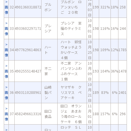
ブルボン ロ
ブル
月
画
32
4901360318872
アンヌいち
199
321%
18%
258
ボン
03
像
ご ２０枚
日
10
プレシア 至
プレ
月
画
33
4933602297171
福のティラミ
198
116%
16%
244
シア
01
像
ス
日
ハート 妖怪
10
ハー
ウォッチよう
月
画
34
4977629614863
198
109%
12%
1785
ト
かいケース
25
像
４個
日
不二家 アン
10
不二
パンマンふわ
月
画
35
4902555148427
193
104%
36%
1478
家
ふわケース
09
像
１個
日
10
山崎
ヤマザキ ク
月
画
36
4903110288961
製パ
リスマス ペ
189
83%
6%
2401
21
像
ン
アケ－キ
日
田口 オラン
11
田口
ジェ あまお
月
画
37
4582496613316
188
157%
6%
296
食品
う苺のロール
01
像
ケーキ ６個
日
ロッテ ＳＬ
10
ロッ