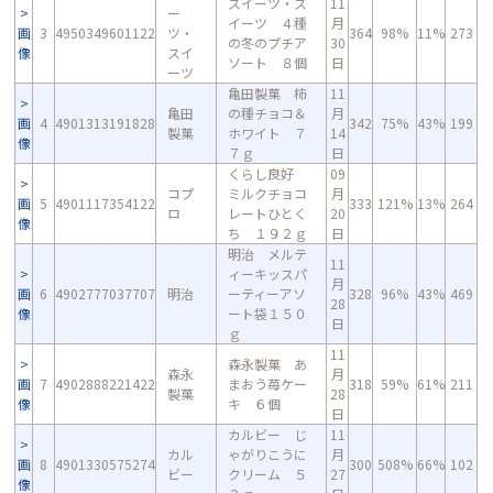
スイーツ・ス
11
ー
イーツ ４種
月
画
3
4950349601122
ツ・
364
98%
11%
273
の冬のプチア
30
像
スイ
ソート ８個
日
ーツ
亀田製菓 柿
11
亀田
の種チョコ＆
月
画
4
4901313191828
342
75%
43%
199
製菓
ホワイト ７
14
像
７ｇ
日
くらし良好
09
コプ
ミルクチョコ
月
画
5
4901117354122
333
121%
13%
264
ロ
レートひとく
20
像
ち １９２ｇ
日
明治 メルテ
11
ィーキッスパ
月
画
6
4902777037707
明治
ーティーアソ
328
96%
43%
469
28
像
ート袋１５０
日
ｇ
11
森永製菓 あ
森永
月
画
7
4902888221422
まおう苺ケー
318
59%
61%
211
製菓
28
像
キ ６個
日
カルビー じ
11
カル
ゃがりこうに
月
画
8
4901330575274
300
508%
66%
102
ビー
クリーム ５
27
像