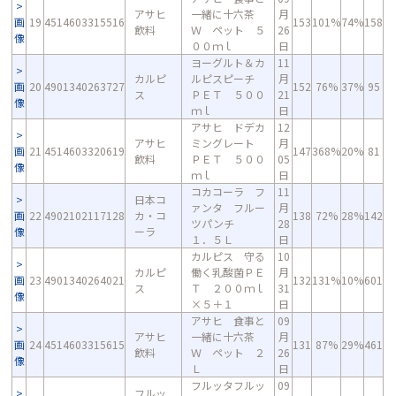
アサヒ
一緒に十六茶
月
画
19
4514603315516
153
101%
74%
158
飲料
Ｗ ペット ５
26
像
００ｍｌ
日
ヨーグルト＆カ
11
カルピ
ルピスピーチ
月
画
20
4901340263727
152
76%
37%
95
ス
ＰＥＴ ５００
21
像
ｍｌ
日
アサヒ ドデカ
12
アサヒ
ミングレート
月
画
21
4514603320619
147
368%
20%
81
飲料
ＰＥＴ ５００
05
像
ｍｌ
日
コカコーラ フ
11
日本コ
ァンタ フルー
月
画
22
4902102117128
カ・コ
138
72%
28%
142
ツパンチ
28
像
ーラ
１．５Ｌ
日
カルピス 守る
10
カルピ
働く乳酸菌ＰＥ
月
画
23
4901340264021
132
131%
10%
601
ス
Ｔ ２００ｍｌ
31
像
×５＋１
日
アサヒ 食事と
09
アサヒ
一緒に十六茶
月
画
24
4514603315615
131
87%
29%
461
飲料
Ｗ ペット ２
26
像
Ｌ
日
フルッタフルッ
09
フルッ