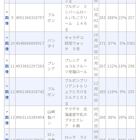
２ｇ
日
ブルボン ミ
12
ニバームロー
ブル
月
画
9
4901360318797
ルいちごクリ
283
388%
23%
257
ボン
02
像
ーム １４８
日
ｇ
10
キャラデコ
バン
月
画
10
4549660009917
妖怪ウォッ
271
87%
5%
3361
ダイ
20
像
チ ５号
日
11
プレシア チ
プレ
月
画
11
4933602297263
ョコ＆フルー
267
122%
18%
298
シア
01
像
ツ至福ロール
日
ブルボンブリ
12
リアントトリ
ブル
月
画
12
4901360318742
ュフとろける
265
116%
9%
255
ボン
01
像
ミルク１０２
日
ｇ
ヤマザキ 北
09
山崎
海道産牛乳の
月
画
13
4903110289494
製パ
260
88%
28%
201
プチエクレ
29
像
ン
ア ６個
日
09
ロッ
ロッテ ラミ
月
画
14
4903333178971
テ商
255
87%
96%
163