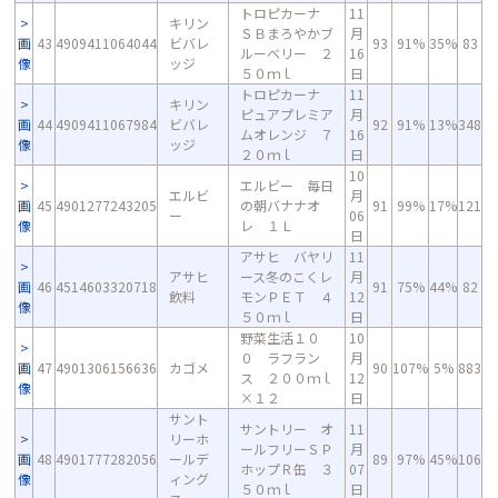
トロピカーナ
11
キリン
ＳＢまろやかブ
月
画
43
4909411064044
ビバレ
93
91%
35%
83
ルーベリー ２
16
像
ッジ
５０ｍｌ
日
トロピカーナ
11
キリン
ピュアプレミア
月
画
44
4909411067984
ビバレ
92
91%
13%
348
ムオレンジ ７
16
像
ッジ
２０ｍｌ
日
10
エルビー 毎日
エルビ
月
画
45
4901277243205
の朝バナナオ
91
99%
17%
121
ー
06
像
レ １Ｌ
日
アサヒ バヤリ
11
アサヒ
ース冬のこくレ
月
画
46
4514603320718
91
75%
44%
82
飲料
モンＰＥＴ ４
12
像
５０ｍｌ
日
野菜生活１０
10
０ ラフラン
月
画
47
4901306156636
カゴメ
90
107%
5%
883
ス ２００ｍｌ
12
像
×１２
日
サント
サントリー オ
11
リーホ
ールフリーＳＰ
月
画
48
4901777282056
ールデ
89
97%
45%
106
ホップＲ缶 ３
07
像
ィング
５０ｍｌ
日