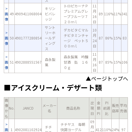
ス
トロピカーナＰ
11
キリン
プレミアムグレ
月
画
49
4909411068004
ビバレ
89
116%
11%
341
ープフルーツ７
16
像
ッジ
２０ｍｌ
日
サント
デカビタＣマル
10
リーホ
チビタミンチャ
月
画
50
4901777280854
ールデ
87
86%
15%
83
ージ ペット５
24
像
ィング
００ｍｌ
日
ス
11
森永製菓 吟醸
森永製
月
画
51
4902888551567
甘酒 缶 １６
87
85%
15%
106
菓
16
像
０ｇ
日
▲ページトップへ
■アイスクリーム・デザート類
画
出
金
PI
像
メーカー
販売
平均
No.
JANCD
商品名称
現
額
前週
か
名
店率
売価
日
PI
比
も
09
チチヤス 毎朝
チチ
月
画
1
4902081102924
快調ヨーグル
412
110%
24%
97