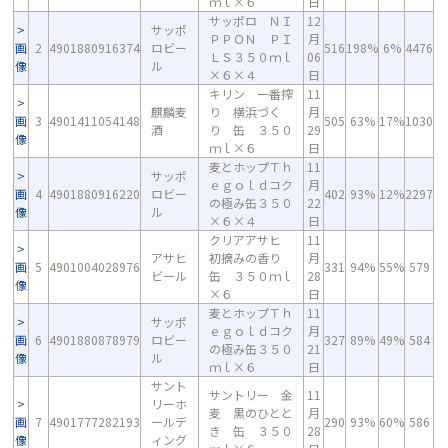
ｍｌ×６
日
サッポロ ＮＩ
12
サッポ
ＰＰＯＮ ＰＩ
月
画
2
4901880916374
ロビー
516
198%
6%
4476
ＬＳ３５０ｍｌ
06
像
ル
×６×４
日
キリン 一番搾
11
麒麟麦
り 横浜づく
月
画
3
4901411054148
505
63%
17%
1030
酒
り 缶 ３５０
29
像
ｍｌ×６
日
麦とホップＴｈ
11
サッポ
ｅｇｏｌｄコク
月
画
4
4901880916220
ロビー
402
93%
12%
2297
の極み缶３５０
22
像
ル
×６×４
日
クリアアサヒ
11
アサヒ
初摘みの香り
月
画
5
4901004028976
331
94%
55%
579
ビール
缶 ３５０ｍｌ
28
像
×６
日
麦とホップＴｈ
11
サッポ
ｅｇｏｌｄコク
月
画
6
4901880878979
ロビー
327
89%
49%
584
の極み缶３５０
21
像
ル
ｍｌ×６
日
サント
サントリー 金
11
リーホ
麦 黒のひとと
月
画
7
4901777282193
ールデ
290
93%
60%
586
き 缶 ３５０
28
像
ィング