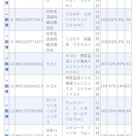
像
ｍｌ
日
日本生
11
ＣＯＯＰ スポ
活協同
月
画
8
4902220771912
ーツドリンク
235
326%
6%
50
組合連
16
像
５００ｍｌ
合会
日
日本生
10
活協同
ＣＯＯＰ 烏龍
月
画
9
4902220771677
224
252%
8%
51
組合連
茶 ５００ｍｌ
26
像
合会
日
カゴメ 野菜生
11
活１００青森り
月
画
10
4901306060216
カゴメ
203
82%
65%
83
んごミックス２
27
像
００ｍｌ
日
野菜生活１００
11
青森りんごミッ
月
画
11
4901306160213
カゴメ
194
97%
14%
857
クス ２００ｍ
30
像
ｌ×２４
日
サント
サントリー
11
リーホ
Ｃ．Ｃ．レモ
月
画
12
4901777281899
ールデ
185
63%
49%
84
ン ゴールド
28
像
ィング
５００ｍｌ
日
ス
コカコーラ フ
11
日本コ
ァンタ フルー
月
画
13
4902102117104
カ・コ
179
56%
59%
83