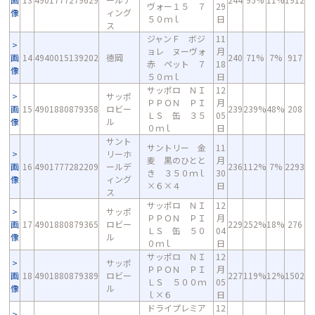
ヴォー１５ ７
29
像
ィング
５０ｍｌ
日
ス
ジャンＦ ボジ
11
ョレ ヌーヴォ
月
画
14
4940015139202
徳岡
240
71%
7%
917
赤 ペット ７
18
像
５０ｍｌ
日
サッポロ ＮＩ
12
サッポ
ＰＰＯＮ ＰＩ
月
画
15
4901880879358
ロビー
239
239%
48%
208
ＬＳ 缶 ３５
05
像
ル
０ｍｌ
日
サント
サントリー 金
11
リーホ
麦 黒のひとと
月
画
16
4901777282209
ールデ
236
112%
7%
2293
き ３５０ｍｌ
30
像
ィング
×６×４
日
ス
サッポロ ＮＩ
12
サッポ
ＰＰＯＮ ＰＩ
月
画
17
4901880879365
ロビー
229
252%
18%
276
ＬＳ 缶 ５０
04
像
ル
０ｍｌ
日
サッポロ ＮＩ
12
サッポ
ＰＰＯＮ ＰＩ
月
画
18
4901880879389
ロビー
227
119%
12%
1502
ＬＳ ５００ｍ
05
像
ル
ｌ×６
日
ドライプレミア
12