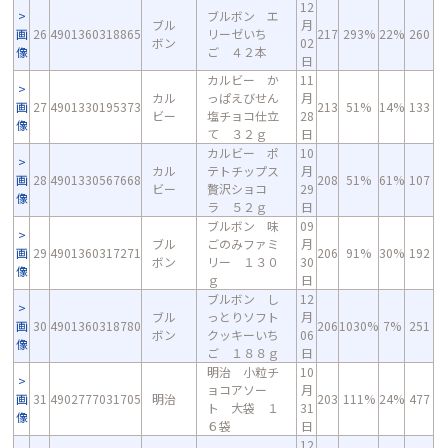
12
ブルボン エ
ブル
月
画
26
4901360318865
リーゼいち
217
293%
22%
260
ボン
02
像
ご ４２本
日
カルビー か
11
カル
っぱえびせん
月
画
27
4901330195373
213
51%
14%
133
ビー
塩チョコ仕立
28
像
て ３２ｇ
日
カルビー ポ
10
カル
テトチップス
月
画
28
4901330567668
208
51%
61%
107
ビー
贅沢ショコ
29
像
ラ ５２ｇ
日
ブルボン 味
09
ブル
ごのみファミ
月
画
29
4901360317271
206
91%
30%
192
ボン
リー １３０
30
像
ｇ
日
ブルボン し
12
ブル
っとりソフト
月
画
30
4901360318780
206
1030%
7%
251
ボン
クッキーいち
06
像
ご １８８ｇ
日
明治 小粒チ
10
ョコアソー
月
画
31
4902777031705
明治
203
111%
24%
477
ト 大袋 １
31
像
６袋
日
12