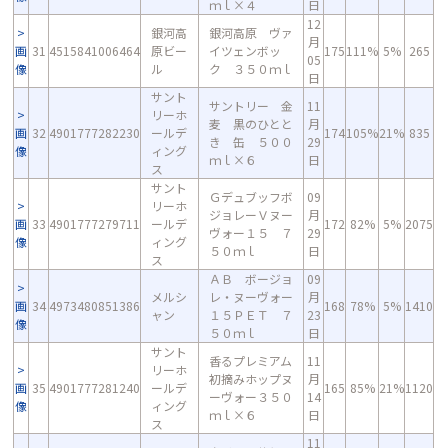
ｍｌ×４
日
12
銀河高
銀河高原 ヴァ
月
画
31
4515841006464
原ビー
イツェンボッ
175
111%
5%
265
05
像
ル
ク ３５０ｍｌ
日
サント
サントリー 金
11
リーホ
麦 黒のひとと
月
画
32
4901777282230
ールデ
174
105%
21%
835
き 缶 ５００
29
像
ィング
ｍｌ×６
日
ス
サント
Ｇデュブッフボ
09
リーホ
ジョレーＶヌー
月
画
33
4901777279711
ールデ
172
82%
5%
2075
ヴォー１５ ７
29
像
ィング
５０ｍｌ
日
ス
ＡＢ ボージョ
09
メルシ
レ・ヌーヴォー
月
画
34
4973480851386
168
78%
5%
1410
ャン
１５ＰＥＴ ７
23
像
５０ｍｌ
日
サント
香るプレミアム
11
リーホ
初摘みホップヌ
月
画
35
4901777281240
ールデ
165
85%
21%
1120
ーヴォー３５０
14
像
ィング
ｍｌ×６
日
ス
11