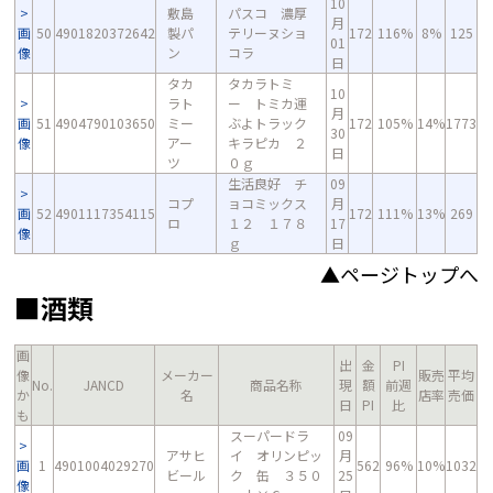
10
敷島
パスコ 濃厚
月
画
50
4901820372642
製パ
テリーヌショ
172
116%
8%
125
01
像
ン
コラ
日
タカ
タカラトミ
10
ラト
ー トミカ運
月
画
51
4904790103650
ミー
ぶよトラック
172
105%
14%
1773
30
像
アー
キラピカ ２
日
ツ
０ｇ
生活良好 チ
09
コプ
ョコミックス
月
画
52
4901117354115
172
111%
13%
269
ロ
１２ １７８
17
像
ｇ
日
▲ページトップへ
■酒類
画
出
金
PI
像
メーカー
販売
平均
No.
JANCD
商品名称
現
額
前週
か
名
店率
売価
日
PI
比
も
スーパードラ
09
アサヒ
イ オリンピッ
月
画
1
4901004029270
562
96%
10%
1032
ビール
ク 缶 ３５０
25
像