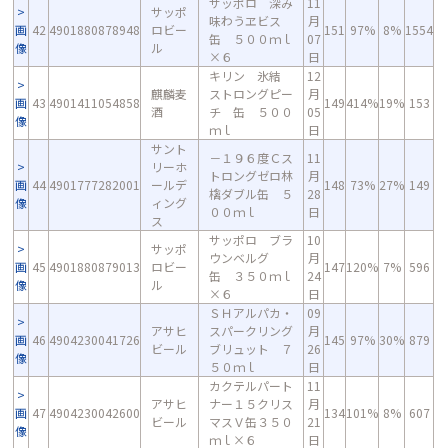
サッポロ 深み
11
サッポ
味わうヱビス
月
画
42
4901880878948
ロビー
151
97%
8%
1554
缶 ５００ｍｌ
07
像
ル
×６
日
キリン 氷結
12
麒麟麦
ストロングピー
月
画
43
4901411054858
149
414%
19%
153
酒
チ 缶 ５００
05
像
ｍｌ
日
サント
－１９６度Ｃス
11
リーホ
トロングゼロ林
月
画
44
4901777282001
ールデ
148
73%
27%
149
檎ダブル缶 ５
28
像
ィング
００ｍｌ
日
ス
サッポロ ブラ
10
サッポ
ウンベルグ
月
画
45
4901880879013
ロビー
147
120%
7%
596
缶 ３５０ｍｌ
24
像
ル
×６
日
ＳＨアルパカ・
09
アサヒ
スパークリング
月
画
46
4904230041726
145
97%
30%
879
ビール
ブリュット ７
26
像
５０ｍｌ
日
カクテルパート
11
アサヒ
ナー１５クリス
月
画
47
4904230042600
134
101%
8%
607
ビール
マスＶ缶３５０
21
像
ｍｌ×６
日