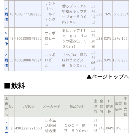
サント
香るプレミアム
11
リーホ
初摘みホップヌ
月
画
48
4901777281288
ールデ
133
76%
5%
1534
ーヴォー５００
14
像
ィング
ｍｌ×６
日
ス
麦とホップＴｈ
11
サッポ
ｅ ｇｏｌｄコ
月
画
49
4901880878962
ロビー
133
82%
23%
156
クの極み缶 ５
20
像
ル
００ｍｌ
日
11
サッポ
サッポロ 深み
月
画
50
4901880878924
ロビー
味わうヱビス
126
93%
19%
266
06
像
ル
缶 ５００ｍｌ
日
▲ページトップへ
■飲料
画
平
出
金
PI
像
販売
均
No.
JANCD
メーカー名
商品名称
現
額
前週
か
店率
売
日
PI
比
も
価
日本生
11
活協同
ＣＯＯＰ 緑
月
画
1
4902220771653
340
304%
8%
50
組合連
茶 ５００ｍｌ
16