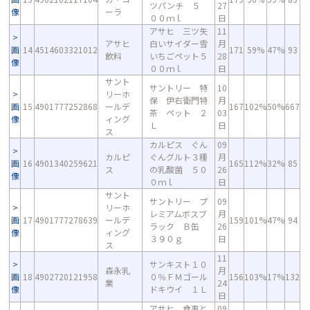
ツパンチ ５
27
像
ーラ
００ｍｌ
日
アサヒ 三ツ矢
11
アサヒ
白いサイダー雪
月
画
14
4514603321012
171
59%
47%
93
飲料
いちごペット５
28
像
００ｍｌ
日
サント
サントリー 特
10
リーホ
保 伊右衛門特
月
画
15
4901777252868
ールデ
167
102%
50%
667
茶 ペット ２
03
像
ィング
Ｌ
日
ス
カルピス ぐん
09
カルピ
ぐんグルト３種
月
画
16
4901340259621
165
112%
32%
85
ス
の乳酸菌 ５０
26
像
０ｍｌ
日
サント
サントリー プ
09
リーホ
レミアムボスブ
月
画
17
4901777278639
ールデ
159
101%
47%
94
ラック Ｂ缶
26
像
ィング
３９０ｇ
日
ス
11
サンキスト１０
森永乳
月
画
18
4902720121958
０％ＦＭゴール
156
103%
17%
132
業
24
像
ドキウイ １Ｌ
日
アサヒ 食事と
09