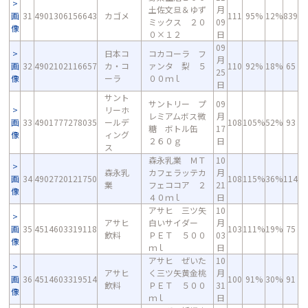
土佐文旦＆ゆず
月
画
31
4901306156643
カゴメ
111
95%
12%
839
ミックス ２０
09
像
０×１２
日
09
日本コ
コカコーラ フ
月
画
32
4902102116657
カ・コ
ァンタ 梨 ５
110
92%
18%
65
25
像
ーラ
００ｍｌ
日
サント
サントリー プ
09
リーホ
レミアムボス微
月
画
33
4901777278035
ールデ
108
105%
52%
93
糖 ボトル缶
17
像
ィング
２６０ｇ
日
ス
森永乳業 ＭＴ
10
森永乳
カフェラッテカ
月
画
34
4902720121750
108
115%
36%
114
業
フェココア ２
21
像
４０ｍｌ
日
アサヒ 三ツ矢
10
アサヒ
白いサイダー
月
画
35
4514603319118
103
111%
19%
75
飲料
ＰＥＴ ５００
03
像
ｍｌ
日
アサヒ ぜいた
10
アサヒ
く三ツ矢黄金桃
月
画
36
4514603319514
100
91%
30%
91
飲料
ＰＥＴ ５００
31
像
ｍｌ
日