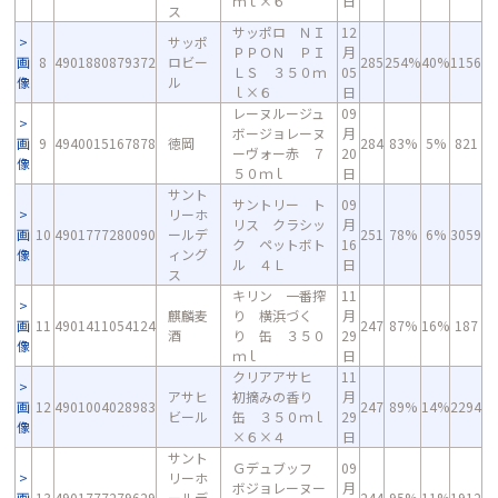
ｍｌ×６
日
ス
サッポロ ＮＩ
12
サッポ
ＰＰＯＮ ＰＩ
月
画
8
4901880879372
ロビー
285
254%
40%
1156
ＬＳ ３５０ｍ
05
像
ル
ｌ×６
日
レーヌルージュ
09
ボージョレーヌ
月
画
9
4940015167878
徳岡
284
83%
5%
821
ーヴォー赤 ７
20
像
５０ｍｌ
日
サント
サントリー ト
09
リーホ
リス クラシッ
月
画
10
4901777280090
ールデ
251
78%
6%
3059
ク ペットボト
16
像
ィング
ル ４Ｌ
日
ス
キリン 一番搾
11
麒麟麦
り 横浜づく
月
画
11
4901411054124
247
87%
16%
187
酒
り 缶 ３５０
29
像
ｍｌ
日
クリアアサヒ
11
アサヒ
初摘みの香り
月
画
12
4901004028983
247
89%
14%
2294
ビール
缶 ３５０ｍｌ
29
像
×６×４
日
サント
Ｇデュブッフ
09
リーホ
ボジョレーヌー
月
画
13
4901777279629
ールデ
244
95%
11%
1912