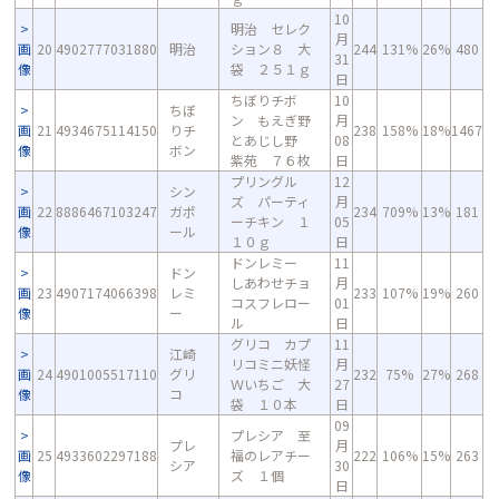
10
明治 セレク
月
画
20
4902777031880
明治
ション８ 大
244
131%
26%
480
31
像
袋 ２５１ｇ
日
ちぼりチボ
10
ちぼ
ン もえぎ野
月
画
21
4934675114150
りチ
238
158%
18%
1467
とあじし野
08
像
ボン
紫苑 ７６枚
日
プリングル
12
シン
ズ パーティ
月
画
22
8886467103247
ガポ
234
709%
13%
181
ーチキン １
05
像
ール
１０ｇ
日
ドンレミー
11
ドン
しあわせチョ
月
画
23
4907174066398
レミ
233
107%
19%
260
コスフレロー
01
像
ー
ル
日
グリコ カプ
11
江崎
リコミニ妖怪
月
画
24
4901005517110
グリ
232
75%
27%
268
Ｗいちご 大
27
像
コ
袋 １０本
日
09
プレシア 至
プレ
月
画
25
4933602297188
福のレアチー
222
106%
15%
263
シア
30
像
ズ １個
日