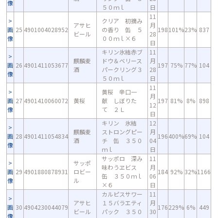
像
５０ｍｌ
日
11
クリア 初摘み
アサヒ
月
画
25
4901004028952
の香り 缶 ５
198
101%
23%
837
ビール
28
像
００ｍｌ×６
日
キリン氷結赤ブ
11
麒麟麦
ドウ＆ベリース
月
画
26
4901411053677
197
75%
77%
104
酒
パークリング３
28
像
５０ｍｌ
日
11
黄桜 辛口一
月
画
27
4901410060072
黄桜
献 しぼりた
197
81%
8%
898
12
像
て ２Ｌ
日
キリン 氷結
12
麒麟麦
ストロングピー
月
画
28
4901411054834
196
400%
69%
104
酒
チ 缶 ３５０
04
像
ｍｌ
日
サッポロ 深み
11
サッポ
味わうヱビス
月
画
29
4901880878931
ロビー
184
92%
32%
1166
缶 ３５０ｍｌ
06
像
ル
×６
日
カルピスサワー
11
アサヒ
１５バラエティ
月
画
30
4904230044079
176
229%
6%
449
ビール
パック ３５０
30
像