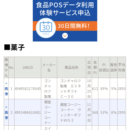
■菓子
画
出
金
像
メーカー
PI
販売
平均
No.
JANCD
商品名称
現
額
か
名
前週比
店率
売価
日
PI
も
ゴン
ゴンチャロフ
10
チャ
製菓 エミネ
月
画
1
4949582170045
612
89%
5%
2893
ロフ
ントギフト
25
像
製菓
Ｃ－３０
日
銀座
銀座コージー
11
コー
コーナー ウ
月
画
2
4905486610681
ジー
568
53%
6%
2995
ィンターギフ
30
像
コー
トＷＧ３
日
ナー
スイ