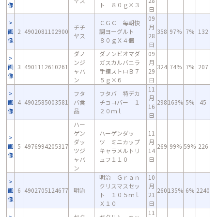
ヤス
28
像
ト ８０ｇ×３
日
09
ＣＧＣ 毎朝快
チチ
月
画
2
4902081102900
調ヨーグルト
358
97%
7%
132
ヤス
28
像
８０ｇＸ４個
日
ダノ
ダノンビオマダ
09
ンジ
ガスカルバニラ
月
画
3
4901112610261
324
74%
7%
207
ャパ
手摘ストロＢ７
29
像
ン
５ｇ×６
日
11
フタ
フタバ 特デカ
月
画
4
4902585003581
バ食
チョコバー １
298
163%
5%
45
16
像
品
２０ｍｌ
日
ハー
ゲン
ハーゲンダッ
11
ダッ
ツ ミニカップ
月
画
5
4976994205317
269
99%
59%
226
ツジ
キャラメルトリ
14
像
ャパ
ュフ１１０
日
ン
明治 Ｇｒａｎ
10
クリスマスセッ
月
画
6
4902705124677
明治
260
135%
6%
2240
ト １０５ｍｌ
21
像
Ｘ１０
日
11
ヤク
ヤクルト カッ