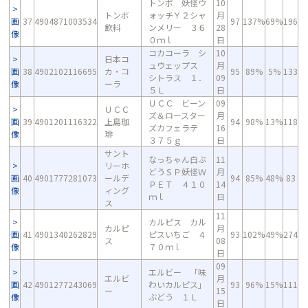
トンボ 妖怪ウ
10
トンボ
ォッチＹ２シャ
月
画
37
4904871003534
97
137%
69%
196
飲料
ンメリー ３６
28
像
０ｍｌ
日
コカコーラ シ
10
日本コ
ュウェップス
月
画
38
4902102116695
カ・コ
95
89%
5%
133
シトラス １．
09
像
ーラ
５Ｌ
日
ＵＣＣ ビーン
09
ＵＣＣ
ズ＆ロースター
月
画
39
4901201116322
上島珈
94
98%
13%
118
ズカフェラテ
16
像
琲
３７５ｇ
日
サント
なっちゃん白ぶ
11
リーホ
どうＳＰ妖怪Ｗ
月
画
40
4901777281073
ールデ
94
85%
48%
83
ＰＥＴ ４１０
14
像
ィング
ｍｌ
日
ス
11
カルピス カル
カルピ
月
画
41
4901340262829
ピスいちご ４
93
102%
49%
274
ス
08
像
７０ｍｌ
日
09
エルビー 「味
エルビ
月
画
42
4901277243069
わいカルピス」
93
96%
15%
111
ー
15
像
ぶどう １Ｌ
日