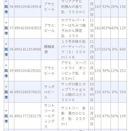
クリアアサヒ
アサヒ
月
画
36
4901004028914
初摘みの香り
163
92%
28%
158
ビール
28
像
缶 ５００ｍｌ
日
カクテルパート
11
アサヒ
ナーはちみつ柚
月
画
37
4904230042853
161
403%
42%
129
ビール
子みかん限定
30
像
缶 ３５０
日
１５冬氷結６缶
11
麒麟麦
パーティーパッ
月
画
38
4901411054988
157
101%
8%
600
酒
ク（Ｓ）３５０
29
像
ｍｌ×６
日
アサヒ スーパ
11
アサヒ
ードライ オリ
月
画
39
4901004029201
155
90%
12%
252
ビール
ンピック缶 ５
02
像
００ｍｌ
日
サッポロ麦とホ
10
サッポ
ップＴｈｅｇｏ
月
画
40
4901880878825
ロビー
155
65%
6%
594
ｌｄ絹のコク３
09
像
ル
５０×６
日
サント
サントリー 金
11
リーホ
麦 黒のひとと
月
画
41
4901777282179
ールデ
152
87%
58%
109
き 缶 ３５０
28
像
ィング
ｍｌ
日
ス