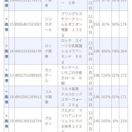
ー ２本
25
像
事
日
プリングルズ
11
シン
サワークリー
月
画
15
8886467103087
ガポ
ム＆オニオン
250
81%
30%
176
14
像
ール
増量 １３２
日
ｇ
ロッテ スイ
12
ロッ
ーツＤ乳酸菌
月
画
16
4903333166749
テ商
ショコラアー
249
498%
74%
264
04
像
事
モンド ８６
日
ｇ
モンテール
11
モン
いちごの手巻
月
画
17
4902751086905
テー
246
110%
21%
273
きロール ６
20
像
ル
個
日
フルタ製菓
10
フル
チョコエッグ
月
画
18
4902501209011
タ製
246
102%
51%
171
スターウォー
18
像
菓
ズ ２０ｇ
日
ブルボン ブ
12
リリアントト
ブル
月
画
19
4901360318759
リュフとろけ
245
105%
6%
254
ボン
01
像
る抹茶１０２
日
ｇ