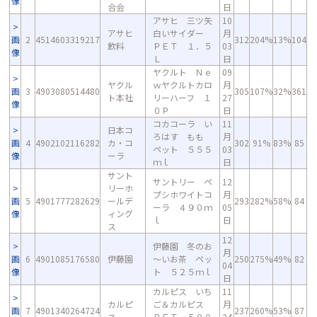
像
合会
日
アサヒ 三ツ矢
10
アサヒ
白いサイダー
月
画
2
4514603319217
312
204%
13%
104
飲料
ＰＥＴ １．５
03
像
Ｌ
日
ヤクルト Ｎｅ
09
ヤクル
ｗヤクルトカロ
月
画
3
4903080514480
305
107%
32%
361
ト本社
リーハーフ １
27
像
０Ｐ
日
コカコーラ い
11
日本コ
ろはす もも
月
画
4
4902102116282
カ・コ
302
91%
83%
85
ペット ５５５
03
像
ーラ
ｍｌ
日
サント
サントリー ペ
12
リーホ
プシホワイトコ
月
画
5
4901777282629
ールデ
293
282%
58%
84
ーラ ４９０ｍ
05
像
ィング
ｌ
日
ス
12
伊藤園 冬のお
月
画
6
4901085176580
伊藤園
～いお茶 ペッ
250
275%
49%
82
04
像
ト ５２５ｍｌ
日
カルピス いち
11
カルピ
ご＆カルピス
月
画
7
4901340264724
237
260%
53%
87
ス
ＰＥＴ ５００
24