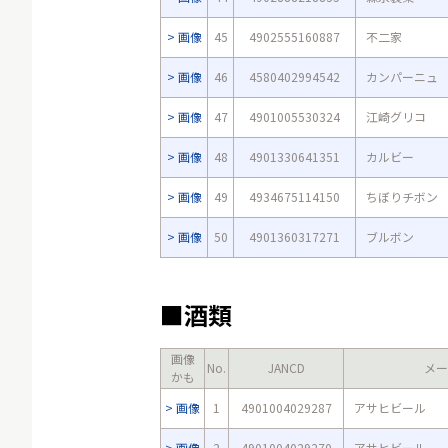
画像
45
4902555160887
不二家
画像
46
4580402994542
カンパーニュ
画像
47
4901005530324
江崎グリコ
画像
48
4901330641351
カルビー
画像
49
4934675114150
ちぼりチボン
画像
50
4901360317271
ブルボン
■酒類
画像
No.
JANCD
メー
かも
画像
1
4901004029287
アサヒビール
画像
2
4901004029270
アサヒビール