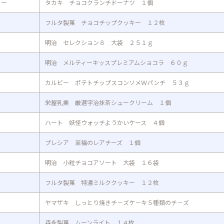
リー
タカキ チョコクランチドーナツ １個
フルタ製菓 チョコチップクッキー １２枚
明治 セレクション８ 大袋 ２５１ｇ
明治 メルティーキッスプレミアムショコラ ６０ｇ
カルビー ポテトチップスコンソメＷパンチ ５３ｇ
栄屋乳業 厳選宇治抹茶シュークリーム １個
ハート 妖怪ウォッチようかいケース ４個
プレシア 至福のレアチーズ １個
明治 小粒チョコアソート 大袋 １６袋
フルタ製菓 特濃ミルククッキー １２枚
ヤマザキ しっとり焼きチ－ズケ－キ５種類のチ－ズ
森永製菓 ムーンライト １４枚