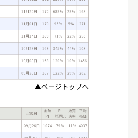
11月22日
172
688%
28%
163
11月01日
170
95%
5%
271
11月14日
169
71%
22%
256
10月28日
169
345%
44%
103
10月08日
168
120%
10%
1456
09月30日
167
122%
29%
202
▲ページトップへ
金額
PI
販売
平均
出現日
PI
前週比
店率
売価
09月26日
1074
79%
11%
4037
09月25日
797
70%
24%
1027