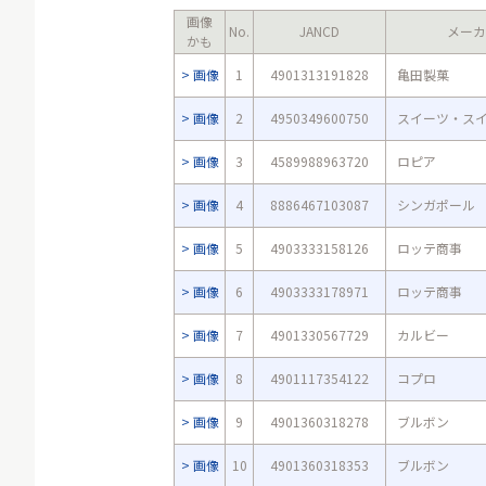
画像
No.
JANCD
メーカ
かも
画像
1
4901313191828
亀田製菓
画像
2
4950349600750
スイーツ・ス
画像
3
4589988963720
ロピア
画像
4
8886467103087
シンガポール
画像
5
4903333158126
ロッテ商事
画像
6
4903333178971
ロッテ商事
画像
7
4901330567729
カルビー
画像
8
4901117354122
コプロ
画像
9
4901360318278
ブルボン
画像
10
4901360318353
ブルボン