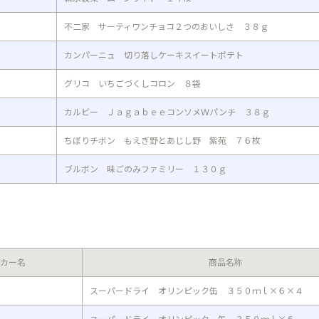
不二家 サーティワンチョコ２つのおいしさ ３８ｇ
カンパーニュ 切り落しケーキスイートポテト
グリコ いちごづくしコロン ８袋
カルビー ＪａｇａｂｅｅコンソメＷパンチ ３８ｇ
ちぼりチボン もえぎ野とあじし野 紫苑 ７６枚
ブルボン 味ごのみファミリー １３０ｇ
カー名
商品名称
スーパードライ オリンピック缶 ３５０ｍｌ×６×４
スーパードライ オリンピック 缶 ３５０ｍｌ×６