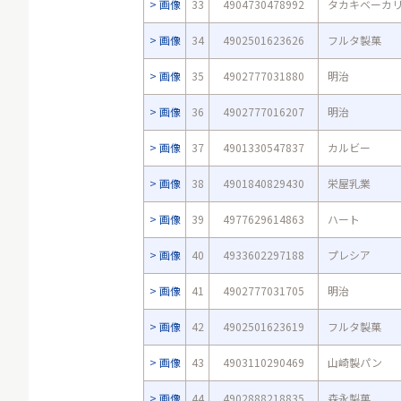
画像
33
4904730478992
タカキベーカ
画像
34
4902501623626
フルタ製菓
画像
35
4902777031880
明治
画像
36
4902777016207
明治
画像
37
4901330547837
カルビー
画像
38
4901840829430
栄屋乳業
画像
39
4977629614863
ハート
画像
40
4933602297188
プレシア
画像
41
4902777031705
明治
画像
42
4902501623619
フルタ製菓
画像
43
4903110290469
山崎製パン
画像
44
4902888218835
森永製菓