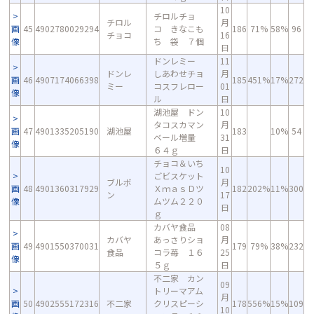
10
チロルチョ
チロル
月
画
45
4902780029294
コ きなこも
186
71%
58%
96
チョコ
16
像
ち 袋 ７個
日
ドンレミー
11
ドンレ
しあわせチョ
月
画
46
4907174066398
185
451%
17%
272
ミー
コスフレロー
01
像
ル
日
湖池屋 ドン
10
タコスカマン
月
画
47
4901335205190
湖池屋
183
10%
54
ベール増量
31
像
６４ｇ
日
チョコ＆いち
10
ごビスケット
ブルボ
月
画
48
4901360317929
ＸｍａｓＤツ
182
202%
11%
300
ン
17
像
ムツム２２０
日
ｇ
カバヤ食品
08
カバヤ
あっさりショ
月
画
49
4901550370031
179
79%
38%
232
食品
コラ苺 １６
25
像
５ｇ
日
不二家 カン
09
トリーマアム
月
画
50
4902555172316
不二家
クリスピーシ
178
556%
15%
109
10