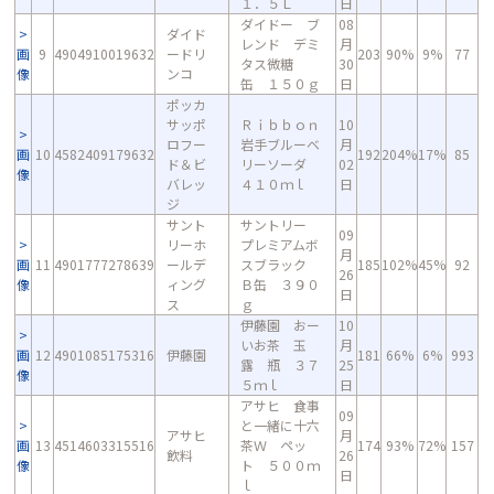
１．５Ｌ
日
ダイドー ブ
08
ダイド
レンド デミ
月
画
9
4904910019632
ードリ
203
90%
9%
77
タス微糖
30
像
ンコ
缶 １５０ｇ
日
ポッカ
サッポ
Ｒｉｂｂｏｎ
10
ロフー
岩手ブルーベ
月
画
10
4582409179632
192
204%
17%
85
ド＆ビ
リーソーダ
02
像
バレッ
４１０ｍｌ
日
ジ
サント
サントリー
09
リーホ
プレミアムボ
月
画
11
4901777278639
ールデ
スブラック
185
102%
45%
92
26
像
ィング
Ｂ缶 ３９０
日
ス
ｇ
伊藤園 おー
10
いお茶 玉
月
画
12
4901085175316
伊藤園
181
66%
6%
993
露 瓶 ３７
25
像
５ｍｌ
日
アサヒ 食事
09
と一緒に十六
アサヒ
月
画
13
4514603315516
茶Ｗ ペッ
174
93%
72%
157
飲料
26
像
ト ５００ｍ
日
ｌ