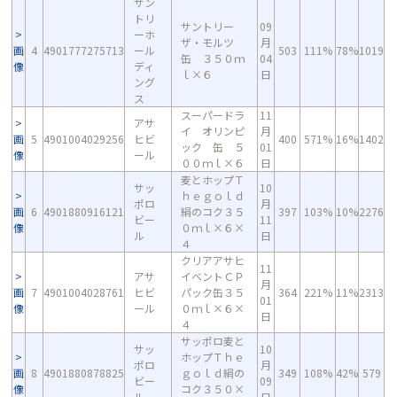
サン
トリ
サントリー
09
ーホ
ザ・モルツ
月
画
4
4901777275713
ール
503
111%
78%
1019
缶 ３５０ｍ
04
像
ディ
ｌ×６
日
ング
ス
スーパードラ
11
アサ
イ オリンピ
月
画
5
4901004029256
ヒビ
400
571%
16%
1402
ック 缶 ５
01
像
ール
００ｍｌ×６
日
麦とホップＴ
サッ
10
ｈｅｇｏｌｄ
ポロ
月
画
6
4901880916121
絹のコク３５
397
103%
10%
2276
ビー
11
像
０ｍｌ×６×
ル
日
４
クリアアサヒ
11
アサ
イベントＣＰ
月
画
7
4901004028761
ヒビ
パック缶３５
364
221%
11%
2313
01
像
ール
０ｍｌ×６×
日
４
サッポロ麦と
サッ
10
ホップＴｈｅ
ポロ
月
画
8
4901880878825
ｇｏｌｄ絹の
349
108%
42%
579
ビー
09
像
コク３５０×
ル
日