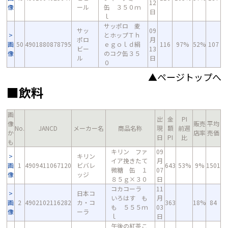
12
像
ール
缶 ３５０ｍ
日
ｌ
サッポロ 麦
サッ
09
とホップＴｈ
ポロ
月
画
50
4901880878795
ｅｇｏｌｄ絹
116
97%
52%
107
ビー
13
像
のコク缶３５
ル
日
０
▲ページトップへ
■飲料
画
出
金
PI
像
販売
平均
No.
JANCD
メーカー名
商品名称
現
額
前週
か
店率
売価
日
PI
比
も
キリン ファ
09
キリン
イア挽きたて
月
画
1
4909411067120
ビバレ
643
53%
9%
1501
微糖 缶 １
07
像
ッジ
８５ｇ×３０
日
コカコーラ
11
日本コ
いろはす も
月
画
2
4902102116282
カ・コ
363
18%
84
も ５５５ｍ
03
像
ーラ
ｌ
日
午後の紅茶こ