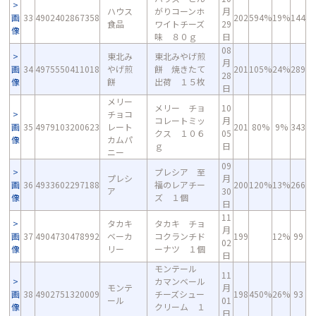
ハウス
がりコーンホ
月
画
33
4902402867358
202
594%
19%
144
食品
ワイトチーズ
29
像
味 ８０ｇ
日
08
東北み
東北みやげ煎
月
画
34
4975550411018
やげ煎
餅 焼きたて
201
105%
24%
289
28
像
餅
出荷 １５枚
日
メリー
メリー チョ
10
チョコ
コレートミッ
月
画
35
4979103200623
レート
201
80%
9%
343
クス １０６
05
像
カムパ
ｇ
日
ニー
09
プレシア 至
プレシ
月
画
36
4933602297188
福のレアチー
200
120%
13%
266
ア
30
像
ズ １個
日
11
タカキ
タカキ チョ
月
画
37
4904730478992
ベーカ
コクランチド
199
12%
99
02
像
リー
ーナツ １個
日
モンテール
11
カマンベール
モンテ
月
画
38
4902751320009
チーズシュー
198
450%
26%
93
ール
01
像
クリーム １
日