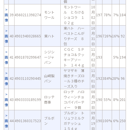
個
モントワー
10
モント
ル とろける
月
画
39
4560211398274
197
78%
7%
184
ワール
ショコラ １
02
像
０２ｇ
日
東ハト ハー
10
ベストこんが
月
画
40
4901940028665
東ハト
196
726%
16%
92
りチーズ ８
31
像
包
日
ＣＧＣ ＳＰ
11
シジシ
チョコ＆クッ
月
画
41
4901870299647
ージャ
193
5%
194
キーアソー
02
像
パン
ト １４４ｇ
日
ヤマザキ 薄
11
山崎製
焼きチ－ズロ
月
画
42
4903110290445
192
384%
28%
96
パン
－ル３種のチ
01
像
－ズ入り
日
ロッテ ハロ
08
ロッテ
ウィーンチョ
月
画
43
4903333189199
190
55%
8%
201
商事
コパイパーテ
29
像
ィー ９個
日
ブルボン ト
09
ブルボ
リュフミルク
月
画
44
4901360317523
190
100%
6%
250
ン
ガナッシュ
19
像
１５４ｇ
日