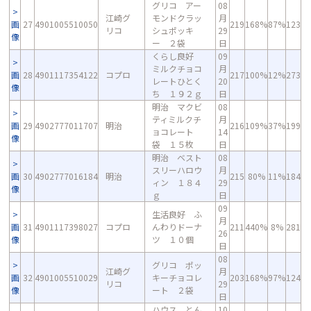
グリコ アー
08
江崎グ
モンドクラッ
月
画
27
4901005510050
219
168%
87%
123
リコ
シュポッキ
29
像
ー ２袋
日
くらし良好
09
ミルクチョコ
月
画
28
4901117354122
コプロ
217
100%
12%
273
レートひとく
20
像
ち １９２ｇ
日
明治 マクビ
08
ティミルクチ
月
画
29
4902777011707
明治
216
109%
37%
199
ョコレート
14
像
袋 １５枚
日
明治 ベスト
08
スリーハロウ
月
画
30
4902777016184
明治
215
80%
11%
184
ィン １８４
29
像
ｇ
日
09
生活良好 ふ
月
画
31
4901117398027
コプロ
んわりドーナ
211
440%
8%
281
26
像
ツ １０個
日
08
グリコ ポッ
江崎グ
月
画
32
4901005510029
キーチョコレ
203
168%
97%
124
リコ
29
像
ート ２袋
日
ハウス とん
10