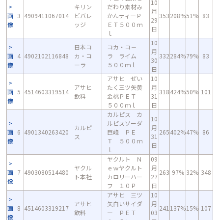
10
キリン
だわり素材み
月
画
3
4909411067014
ビバレ
かんティーＰ
353
208%
51%
83
29
像
ッジ
ＥＴ５００ｍ
日
ｌ
10
日本コ
コカ・コ－
月
画
4
4902102116848
カ・コ
ラ ライム
332
284%
79%
83
30
像
ーラ
５００ｍｌ
日
アサヒ ぜい
10
アサヒ
たく三ツ矢黄
月
画
5
4514603319514
318
424%
50%
101
飲料
金桃ＰＥＴ
31
像
５００ｍｌ
日
カルピス カ
10
ルピスソーダ
カルピ
月
画
6
4901340263420
巨峰 ＰＥ
265
402%
47%
86
ス
31
像
Ｔ ５００ｍ
日
ｌ
ヤクルト Ｎ
09
ヤクル
ｅｗヤクルト
月
画
7
4903080514480
263
97%
32%
348
ト本社
カロリーハー
27
像
フ １０Ｐ
日
アサヒ 三ツ
10
アサヒ
矢白いサイダ
月
画
8
4514603319217
241
137%
15%
107
飲料
ー ＰＥＴ
03
像