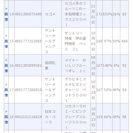
カゴメ冬のフ
11
ルーツこれ一
月
画
14
4901306075449
カゴメ
本和柑橘ミッ
171
633%
26%
83
01
像
クス２００ｍ
日
ｌ
サント
サントリー
10
リーホ
特保 伊右衛
月
画
15
4901777252868
ールデ
168
97%
50%
668
門特茶 ペッ
03
像
ィング
ト ２Ｌ
日
ス
08
メイトー お
協同乳
月
画
16
4901385899585
いしいフルー
167
140%
6%
92
業
10
像
ツオレ １Ｌ
日
サント
デカビタＣマ
10
リーホ
ルチビタミン
月
画
17
4901777280854
ールデ
チャージ ペ
167
53%
40%
84
24
像
ィング
ット５００ｍ
日
ス
ｌ
コカコーラＨ
10
日本コ
Ｉ－Ｃピンク
月
画
18
4902102116824
カ・コ
グレープフル
163
60%
49%
86
23
像
ーラ
ーツ５００ｍ
日
ｌ
キリン 小岩
09