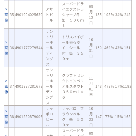
スーパードラ
09
アサ
イエクストラ
月
画
35
4901004025630
ヒビ
シャープ冬
155
103%
34%
249
12
像
ール
缶 ５００ｍ
日
ｌ
サン
トリ
トリスハイボ
10
ーホ
ール香るゆ
月
画
36
4901777279544
ール
ず シール
150
469%
43%
151
31
像
ディ
付 缶 ３５
日
ング
０ｍｌ
ス
サン
トリ
クラフトセレ
11
ーホ
クトインペリ
月
画
37
4901777281677
ール
アルスタウト
148
477%
17%
1183
01
像
ディ
３５０ｍｌ×
日
ング
６
ス
サッ
サッポロ ブ
10
ポロ
ラウンベル
月
画
38
4901880879006
147
77%
15%
163
ビー
グ 缶 ５０
23
像
ル
０ｍｌ
日
スーパードラ
09
アサ
イ ドライプ