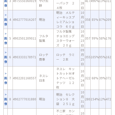
画
3
4975550360019
やげ煎
417
496%
13%
311
ーパック ２
28
像
餅
４枚
日
明治 メルテ
10
ィーキッスプ
月
画
4
4902777016207
明治
358
85%
87%
209
レミアムショ
23
像
コラ ６０ｇ
日
フルタ製菓
10
フルタ
チョコエッグ
月
画
5
4902501209011
357
99%
58%
176
製菓
スターウォー
23
像
ズ ２０ｇ
日
09
ロッテ
ロッテ ラミ
月
画
6
4903333178971
355
105%
95%
162
商事
ー ２本
25
像
日
ネスレ キッ
10
トカットＭオ
ネスレ
月
画
7
4902201168557
トナヘーゼル
322
68%
39%
371
日本
24
像
ナッツ １２
日
枚
10
明治 セレク
月
画
8
4902777031880
明治
ション８ 大
280
154%
12%
472
31
像
袋 ２５１ｇ
日
不二家 カン
10