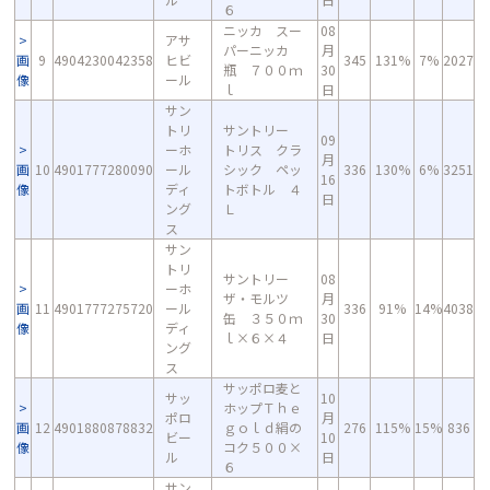
６
ニッカ スー
08
アサ
パーニッカ
月
画
9
4904230042358
ヒビ
345
131%
7%
2027
瓶 ７００ｍ
30
像
ール
ｌ
日
サン
トリ
サントリー
09
ーホ
トリス クラ
月
画
10
4901777280090
ール
シック ペッ
336
130%
6%
3251
16
像
ディ
トボトル ４
日
ング
Ｌ
ス
サン
トリ
サントリー
08
ーホ
ザ・モルツ
月
画
11
4901777275720
ール
336
91%
14%
4038
缶 ３５０ｍ
30
像
ディ
ｌ×６×４
日
ング
ス
サッポロ麦と
サッ
10
ホップＴｈｅ
ポロ
月
画
12
4901880878832
ｇｏｌｄ絹の
276
115%
15%
836
ビー
10
像
コク５００×
ル
日
６
サン