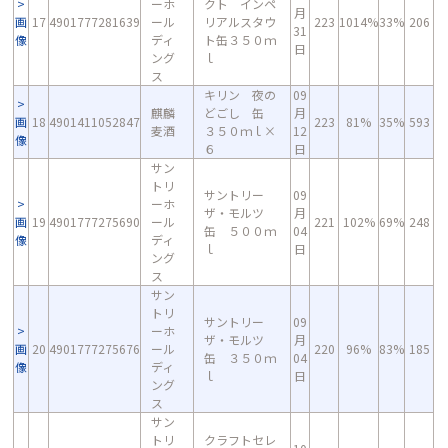
ーホ
クト インペ
月
画
17
4901777281639
ール
リアルスタウ
223
1014%
33%
206
31
像
ディ
ト缶３５０ｍ
日
ング
ｌ
ス
キリン 夜の
09
麒麟
どごし 缶
月
画
18
4901411052847
223
81%
35%
593
麦酒
３５０ｍｌ×
12
像
６
日
サン
トリ
サントリー
09
ーホ
ザ・モルツ
月
画
19
4901777275690
ール
221
102%
69%
248
缶 ５００ｍ
04
像
ディ
ｌ
日
ング
ス
サン
トリ
サントリー
09
ーホ
ザ・モルツ
月
画
20
4901777275676
ール
220
96%
83%
185
缶 ３５０ｍ
04
像
ディ
ｌ
日
ング
ス
サン
トリ
クラフトセレ