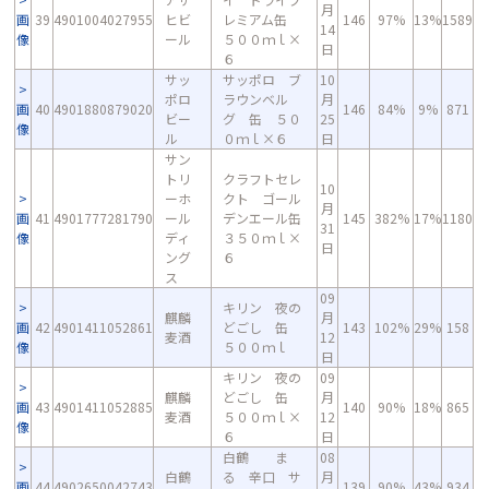
月
画
39
4901004027955
ヒビ
レミアム缶
146
97%
13%
1589
14
像
ール
５００ｍｌ×
日
６
サッ
サッポロ ブ
10
ポロ
ラウンベル
月
画
40
4901880879020
146
84%
9%
871
ビー
グ 缶 ５０
25
像
ル
０ｍｌ×６
日
サン
トリ
クラフトセレ
10
ーホ
クト ゴール
月
画
41
4901777281790
ール
デンエール缶
145
382%
17%
1180
31
像
ディ
３５０ｍｌ×
日
ング
６
ス
09
キリン 夜の
麒麟
月
画
42
4901411052861
どごし 缶
143
102%
29%
158
麦酒
12
像
５００ｍｌ
日
キリン 夜の
09
麒麟
どごし 缶
月
画
43
4901411052885
140
90%
18%
865
麦酒
５００ｍｌ×
12
像
６
日
白鶴 ま
08
白鶴
る 辛口 サ
月
画
44
4902650042743
139
90%
43%
934