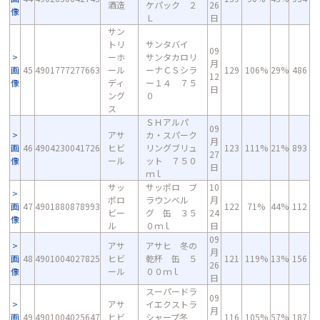
酒造
ケパック ２
26
像
Ｌ
日
サン
トリ
サンタバイ
09
ーホ
サンタカロリ
月
画
45
4901777277663
ール
ーナＣＳシラ
129
106%
29%
486
12
像
ディ
ー１４ ７５
日
ング
０
ス
ＳＨアルパ
09
アサ
カ・スパーク
月
画
46
4904230041726
ヒビ
リングブリュ
123
111%
21%
893
27
像
ール
ット ７５０
日
ｍｌ
サッ
サッポロ ブ
10
ポロ
ラウンベル
月
画
47
4901880878993
122
71%
44%
112
ビー
グ 缶 ３５
24
像
ル
０ｍｌ
日
09
アサ
アサヒ 冬の
月
画
48
4901004027825
ヒビ
乾杯 缶 ５
121
119%
13%
156
26
像
ール
００ｍｌ
日
スーパードラ
09
アサ
イエクストラ
月
画
49
4901004025647
ヒビ
シャープ冬
116
105%
57%
187