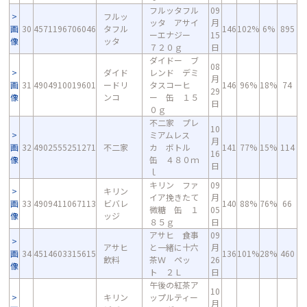
フルッタフル
09
フルッ
ッタ アサイ
月
画
30
4571196706046
タフル
146
102%
6%
895
ーエナジー
15
像
ッタ
７２０ｇ
日
ダイドー ブ
08
ダイド
レンド デミ
月
画
31
4904910019601
ードリ
タスコーヒ
146
96%
18%
74
29
像
ンコ
ー 缶 １５
日
０ｇ
不二家 プレ
10
ミアムレス
月
画
32
4902555251271
不二家
カ ボトル
141
77%
15%
114
16
像
缶 ４８０ｍ
日
ｌ
キリン ファ
09
キリン
イア挽きたて
月
画
33
4909411067113
ビバレ
140
88%
76%
66
微糖 缶 １
05
像
ッジ
８５ｇ
日
アサヒ 食事
09
アサヒ
と一緒に十六
月
画
34
4514603315615
136
101%
28%
460
飲料
茶Ｗ ペッ
26
像
ト ２Ｌ
日
午後の紅茶ア
10
キリン
ップルティー
月