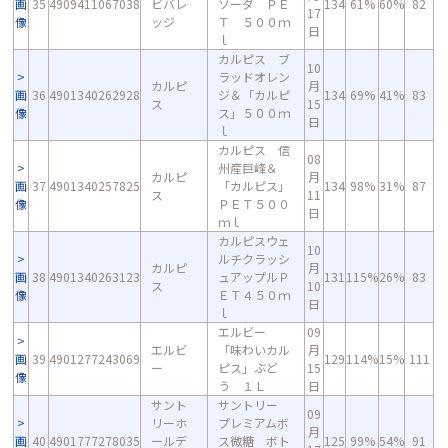
画
35
4909411067038
ビバレ
ソーダ ＰＥ
134
61%
60%
82
17
像
ッジ
Ｔ ５００ｍ
日
ｌ
カルピス ブ
10
ラッドオレン
カルピ
月
画
36
4901340262928
ジ＆「カルピ
134
69%
41%
83
ス
15
像
ス」５００ｍ
日
ｌ
カルピス 信
08
州産巨峰＆
カルピ
月
画
37
4901340257825
「カルピス」
134
98%
31%
87
ス
11
像
ＰＥＴ５００
日
ｍｌ
カルピスウェ
10
ルチクラッシ
カルピ
月
画
38
4901340263123
ュアップルＰ
131
115%
26%
83
ス
10
像
ＥＴ４５０ｍ
日
ｌ
エルビー
09
エルビ
「味わいカル
月
画
39
4901277243069
129
114%
15%
111
ー
ピス」ぶど
15
像
う １Ｌ
日
サント
サントリー
09
リーホ
プレミアムボ
月
画
40
4901777278035
ールデ
ス微糖 ボト
125
99%
54%
91