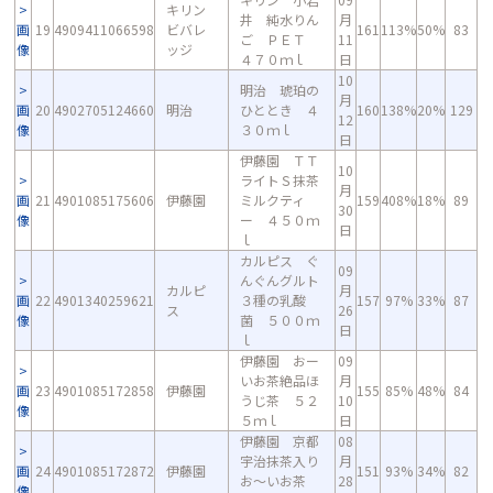
キリン
井 純水りん
月
画
19
4909411066598
ビバレ
161
113%
50%
83
ご ＰＥＴ
11
像
ッジ
４７０ｍｌ
日
10
明治 琥珀の
月
画
20
4902705124660
明治
ひととき ４
160
138%
20%
129
12
像
３０ｍｌ
日
伊藤園 ＴＴ
10
ライトＳ抹茶
月
画
21
4901085175606
伊藤園
ミルクティ
159
408%
18%
89
30
像
ー ４５０ｍ
日
ｌ
カルピス ぐ
09
んぐんグルト
カルピ
月
画
22
4901340259621
３種の乳酸
157
97%
33%
87
ス
26
像
菌 ５００ｍ
日
ｌ
伊藤園 おー
09
いお茶絶品ほ
月
画
23
4901085172858
伊藤園
155
85%
48%
84
うじ茶 ５２
10
像
５ｍｌ
日
伊藤園 京都
08
宇治抹茶入り
月
画
24
4901085172872
伊藤園
151
93%
34%
82
お～いお茶
28
像