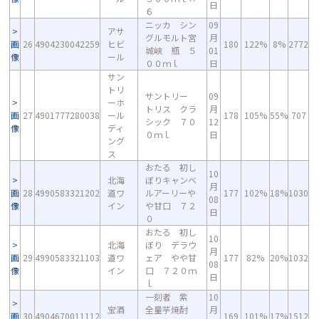
日
６
ニッカ シン
09
アサ
グルモルト宮
月
画
26
4904230042259
ヒビ
180
122%
8%
2772
城峡 瓶 ５
01
像
ール
００ｍｌ
日
サン
トリ
サントリー
09
ーホ
トリス クラ
月
画
27
4901777280038
ール
178
105%
55%
707
シック ７０
12
像
ディ
０ｍｌ
日
ング
ス
おたる 初し
10
北海
ぼりキャンベ
月
画
28
4990583321202
道ワ
ルアーリーや
177
102%
18%
1030
08
像
イン
や甘口 ７２
日
０
おたる 初し
10
北海
ぼり デラウ
月
画
29
4990583321103
道ワ
ェア やや甘
177
82%
20%
1032
08
像
イン
口 ７２０ｍ
日
ｌ
一刻者 紫
10
宝酒
全量芋焼酎
月
画
30
4904670011112
169
101%
17%
1512