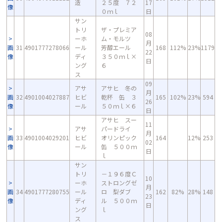
造
２５度 ７２
17
像
０ｍｌ
日
サン
トリ
ザ・プレミア
08
ーホ
ム・モルツ
月
画
31
4901777278066
ール
芳醇エール
168
112%
23%
1179
22
像
ディ
３５０ｍｌ×
日
ング
６
ス
09
アサ
アサヒ 冬の
月
画
32
4901004027887
ヒビ
乾杯 缶 ３
165
102%
23%
594
26
像
ール
５０ｍｌ×６
日
アサヒ スー
11
アサ
パードライ
月
画
33
4901004029201
ヒビ
オリンピック
164
12%
253
02
像
ール
缶 ５００ｍ
日
ｌ
サン
トリ
－１９６度Ｃ
10
ーホ
ストロングゼ
月
画
34
4901777280755
ール
ロ 梨ダブ
162
82%
28%
148
23
像
ディ
ル ５００ｍ
日
ング
ｌ
ス