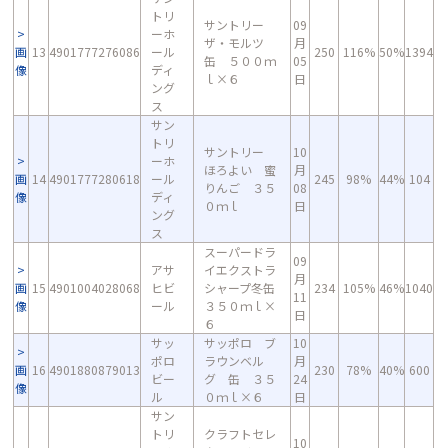
トリ
サントリー
09
ーホ
ザ・モルツ
月
画
13
4901777276086
ール
250
116%
50%
1394
缶 ５００ｍ
05
像
ディ
ｌ×６
日
ング
ス
サン
トリ
サントリー
10
ーホ
ほろよい 蜜
月
画
14
4901777280618
ール
245
98%
44%
104
りんご ３５
08
像
ディ
０ｍｌ
日
ング
ス
スーパードラ
09
アサ
イエクストラ
月
画
15
4901004028068
ヒビ
シャープ冬缶
234
105%
46%
1040
11
像
ール
３５０ｍｌ×
日
６
サッ
サッポロ ブ
10
ポロ
ラウンベル
月
画
16
4901880879013
230
78%
40%
600
ビー
グ 缶 ３５
24
像
ル
０ｍｌ×６
日
サン
トリ
クラフトセレ
10