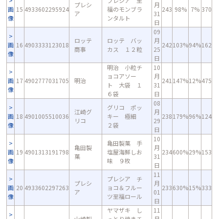
プレシア 至
プレシ
月
画
15
4933602295924
福のモンブラ
243
98%
7%
370
ア
31
像
ンタルト
日
09
ロッテ
ロッテ バッ
月
画
16
4903333123018
242
103%
94%
162
商事
カス １２粒
25
像
日
明治 小粒チ
10
ョコアソー
月
画
17
4902777031705
明治
241
147%
12%
475
ト 大袋 １
31
像
６袋
日
08
グリコ ポッ
江崎グ
月
画
18
4901005510036
キー 極細
238
179%
96%
124
リコ
29
像
２袋
日
10
亀田製菓 手
亀田製
月
画
19
4901313191798
塩屋海鮮しお
234
600%
29%
153
菓
31
像
味 ９枚
日
11
プレシア チ
プレシ
月
画
20
4933602297263
ョコ＆フルー
233
630%
15%
333
ア
01
像
ツ至福ロール
日
ヤマザキ し
11
山崎製
っとり焼きチ
月