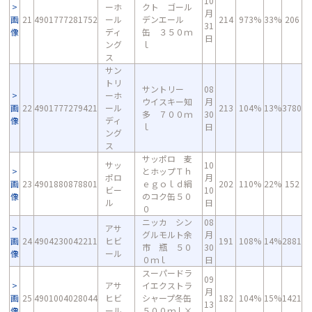
10
ーホ
クト ゴール
月
画
21
4901777281752
ール
デンエール
214
973%
33%
206
31
像
ディ
缶 ３５０ｍ
日
ング
ｌ
ス
サン
トリ
サントリー
08
ーホ
ウイスキー知
月
画
22
4901777279421
ール
213
104%
13%
3780
多 ７００ｍ
30
像
ディ
ｌ
日
ング
ス
サッポロ 麦
サッ
10
とホップＴｈ
ポロ
月
画
23
4901880878801
ｅｇｏｌｄ絹
202
110%
22%
152
ビー
10
像
のコク缶５０
ル
日
０
ニッカ シン
08
アサ
グルモルト余
月
画
24
4904230042211
ヒビ
191
108%
14%
2881
市 瓶 ５０
30
像
ール
０ｍｌ
日
スーパードラ
09
アサ
イエクストラ
月
画
25
4901004028044
ヒビ
シャープ冬缶
182
104%
15%
1421
13
像
ール
５００ｍｌ×