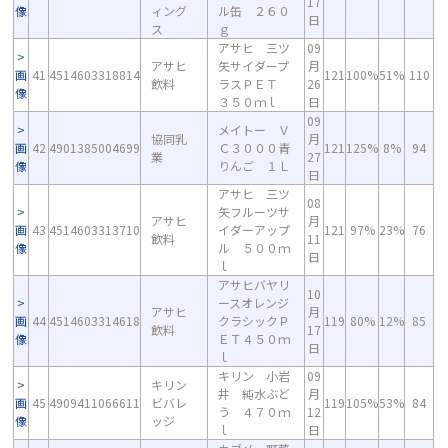
17
像
ィング
ル缶 ２６０
日
ス
ｇ
アサヒ 三ツ
09
アサヒ
矢サイダープ
月
画
41
4514603318814
121
100%
51%
110
飲料
ラスＰＥＴ
26
像
３５０ｍｌ
日
09
メイトー Ｖ
協同乳
月
画
42
4901385004699
Ｃ３０００青
121
125%
8%
94
業
27
像
りんご １Ｌ
日
アサヒ 三ツ
08
矢フルーツサ
アサヒ
月
画
43
4514603313710
イダーアップ
121
97%
23%
76
飲料
11
像
ル ５００ｍ
日
ｌ
アサヒバヤリ
10
ースオレンジ
アサヒ
月
画
44
4514603314618
クラシックＰ
119
80%
12%
85
飲料
17
像
ＥＴ４５０ｍ
日
ｌ
キリン 小岩
09
キリン
井 純水ぶど
月
画
45
4909411066611
ビバレ
119
105%
53%
84
う ４７０ｍ
12
像
ッジ
ｌ
日