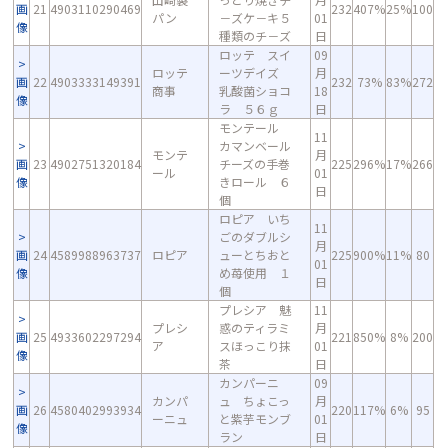
画
21
4903110290469
232
407%
25%
100
パン
－ズケ－キ５
01
像
種類のチ－ズ
日
ロッテ スイ
09
ロッテ
ーツデイズ
月
画
22
4903333149391
232
73%
83%
272
商事
乳酸菌ショコ
18
像
ラ ５６ｇ
日
モンテール
11
カマンベール
モンテ
月
画
23
4902751320184
チーズの手巻
225
296%
17%
266
ール
01
像
きロール ６
日
個
ロピア いち
11
ごのダブルシ
月
画
24
4589988963737
ロピア
ューとちおと
225
900%
11%
80
01
像
め苺使用 １
日
個
プレシア 魅
11
プレシ
惑のティラミ
月
画
25
4933602297294
221
850%
8%
200
ア
スほっこり抹
01
像
茶
日
カンパーニ
09
カンパ
ュ ちょこっ
月
画
26
4580402993934
220
117%
6%
95
ーニュ
と紫芋モンブ
01
像
ラン
日