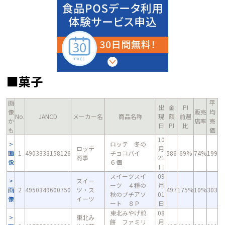
■菓子
画
平
出
金
PI
像
販売
均
No.
JANCD
メーカー名
商品名称
現
額
前週
か
店率
売
日
PI
比
も
価
10
ロッテ 冬の
ロッテ
月
画
1
4903333158126
チョコパイ
586
69%
74%
199
商事
21
像
６個
日
スイーツスイ
09
スイー
ーツ ４種の
月
画
2
4950349600750
ツ・ス
497
175%
10%
303
秋のプチアソ
01
像
イーツ
ート ８Ｐ
日
東北みやげ煎
08
東北み
餅 ファミリ
月