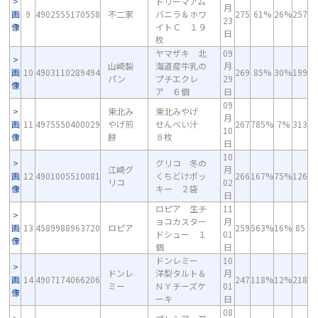
トリーマアム
月
画
9
4902555170558
不二家
バニラ＆ホワ
275
61%
26%
257
23
像
イトＣ １９
日
枚
ヤマザキ 北
09
山崎製
海道産牛乳の
月
画
10
4903110289494
269
85%
30%
199
パン
プチエクレ
29
像
ア ６個
日
09
東北み
東北みやげ
月
画
11
4975550400029
やげ煎
せんべい汁
267
785%
7%
313
10
像
餅
８枚
日
10
グリコ 冬の
江崎グ
月
画
12
4901005510081
くちどけポッ
266
167%
75%
126
リコ
02
像
キー ２袋
日
ロピア 生チ
11
ョコカスター
月
画
13
4589988963720
ロピア
259
563%
16%
85
ドシュー １
01
像
個
日
ドンレミー
10
ドンレ
洋梨タルト＆
月
画
14
4907174066206
247
118%
12%
218
ミー
ＮＹチーズケ
01
像
ーキ
日
08