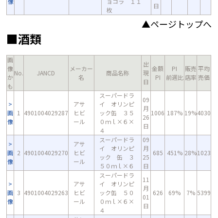
像
ョコラ １１
日
枚
▲ページトップへ
■酒類
画
出
像
メーカー
金額
PI
販売
平均
No.
JANCD
商品名称
現
か
名
PI
前週比
店率
売価
日
も
スーパードラ
09
アサ
イ オリンピ
月
画
1
4901004029287
ヒビ
ック缶 ３５
1006
187%
19%
4030
26
像
ール
０ｍｌ×６×
日
４
スーパードラ
09
アサ
イ オリンピ
月
画
2
4901004029270
ヒビ
685
451%
28%
1023
ック 缶 ３
25
像
ール
５０ｍｌ×６
日
スーパードラ
11
アサ
イ オリンピ
月
画
3
4901004029263
ヒビ
ック缶 ５０
626
69%
7%
5399
01
像
ール
０ｍｌ×６×
日
４