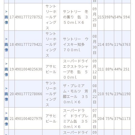
日
サント
09
リーホ
サントリー 冬
月
画
17
4901777278752
ールデ
の薫り 缶 ３
215
398%
54%
594
25
像
ィング
５０ｍｌ×６
日
ス
サント
08
リーホ
サントリー ウ
月
画
18
4901777279421
ールデ
イスキー知多
214
85%
11%
3763
30
像
ィング
７００ｍｌ
日
ス
スーパードライ
09
アサヒ
エクストラシャ
月
画
19
4901004025630
211
88%
44%
251
ビール
ープ冬 缶 ５
12
像
００ｍｌ
日
サント
ザ・プレミア
08
リーホ
ム・モルツ 芳
月
画
20
4901777278066
ールデ
210
91%
23%
1190
醇エール ３５
22
像
ィング
０ｍｌ×６
日
ス
スーパードラ
07
アサヒ
イ ドライプレ
月
画
21
4901004027979
204
75%
37%
1173
ビール
ミアム缶 ３５
26
像
０ｍｌ×６
日
スーパードライ
09