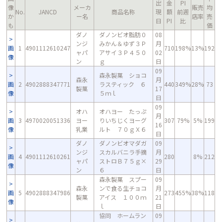
出
金
PI
像
メーカ
販売
均
No.
JANCD
商品名称
現
額
前週
か
ー名
店率
売
日
PI
比
も
価
ダノ
ダノンビオ脂肪０
08
ンジ
みかん＆ゆず３Ｐ
月
画
1
4901112610247
710
198%
13%
192
ャパ
アサイ３Ｐ４５０
02
像
ン
ｇ
日
09
森永製菓 ショコ
森永
月
画
2
4902888347771
ラスティック ６
440
349%
28%
73
製菓
17
像
５ｍｌ
日
09
オハ
オハヨー たっぷ
月
画
3
4970020051336
ヨー
りいちじくヨーグ
307
79%
5%
199
16
像
乳業
ルト ７０ｇＸ６
日
ダノ
ダノンビオマダガ
09
ンジ
スカルバニラ手摘
月
画
4
4901112610261
280
8%
212
ャパ
ストロＢ７５ｇ×
29
像
ン
６
日
森永製菓 スプー
09
森永
ンで食る生チョコ
月
画
5
4902888347986
273
455%
38%
118
製菓
アイス １００ｍ
21
像
ｌ
日
協同 ホームラン
09