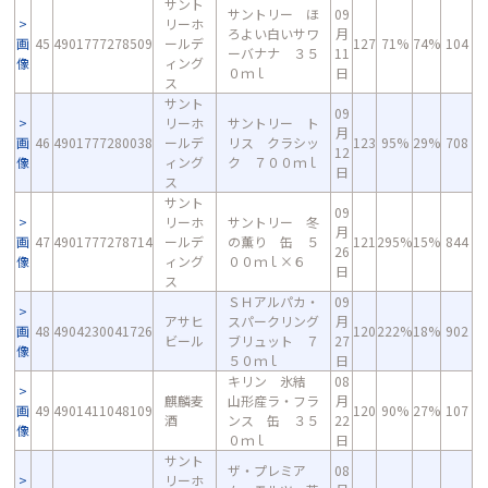
サント
サントリー ほ
09
リーホ
ろよい白いサワ
月
画
45
4901777278509
ールデ
127
71%
74%
104
ーバナナ ３５
11
像
ィング
０ｍｌ
日
ス
サント
09
リーホ
サントリー ト
月
画
46
4901777280038
ールデ
リス クラシッ
123
95%
29%
708
12
像
ィング
ク ７００ｍｌ
日
ス
サント
09
リーホ
サントリー 冬
月
画
47
4901777278714
ールデ
の薫り 缶 ５
121
295%
15%
844
26
像
ィング
００ｍｌ×６
日
ス
ＳＨアルパカ・
09
アサヒ
スパークリング
月
画
48
4904230041726
120
222%
18%
902
ビール
ブリュット ７
27
像
５０ｍｌ
日
キリン 氷結
08
麒麟麦
山形産ラ・フラ
月
画
49
4901411048109
120
90%
27%
107
酒
ンス 缶 ３５
22
像
０ｍｌ
日
サント
ザ・プレミア
08
リーホ