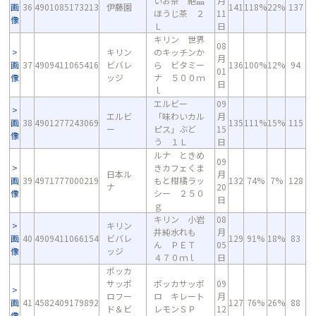
いお茶 絶品
月
画
36
4901085173213
伊藤園
141
118%
22%
137
ほうじ茶 ２
11
像
Ｌ
日
キリン 世界
08
キリン
のキッチンか
月
画
37
4909411065416
ビバレ
ら ビタミー
136
100%
12%
94
01
像
ッジ
ナ ５００ｍ
日
ｌ
エルビー
09
エルビ
「味わいカル
月
画
38
4901277243069
135
111%
15%
115
ー
ピス」ぶど
15
像
う １Ｌ
日
ルナ ときめ
09
きカフェくま
日本ル
月
画
39
4971777000219
もと柑橘ラッ
132
74%
7%
128
ナ
20
像
シー ２５０
日
ｇ
キリン 小岩
08
キリン
井純水れも
月
画
40
4909411066154
ビバレ
129
91%
18%
83
ん ＰＥＴ
05
像
ッジ
４７０ｍｌ
日
ポッカ
サッポ
ポッカサッポ
09
ロフー
ロ キレート
月
画
41
4582409179892
127
76%
26%
88
ド＆ビ
レモンＳＰ
12
像