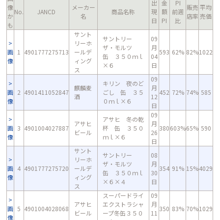
出
金
PI
像
メーカー
販売
平均
No.
JANCD
商品名称
現
額
前週
か
名
店率
売価
日
PI
比
も
サント
サントリー
09
リーホ
ザ・モルツ
月
画
1
4901777275713
ールデ
593
62%
82%
1022
缶 ３５０ｍｌ
04
像
ィング
×６
日
ス
09
キリン 夜のど
麒麟麦
月
画
2
4901411052847
ごし 缶 ３５
452
72%
74%
585
酒
12
像
０ｍｌ×６
日
09
アサヒ 冬の乾
アサヒ
月
画
3
4901004027887
杯 缶 ３５０
380
603%
65%
590
ビール
26
像
ｍｌ×６
日
サント
サントリー
08
リーホ
ザ・モルツ
月
画
4
4901777275720
ールデ
354
91%
15%
4029
缶 ３５０ｍｌ
30
像
ィング
×６×４
日
ス
スーパードライ
09
アサヒ
エクストラシャ
月
画
5
4901004028068
350
83%
70%
1029
ビール
ープ冬缶３５０
11
像