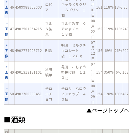
ロピ
キャラメルクリ
月
画
46
4589988963003
161
118%
13%
95
ア
ームプリン １
01
像
個
日
08
フル
フルタ製菓 ぐ
月
画
47
4902501054215
タ製
でたまチョコ
160
119%
11%
240
22
像
菓
１８個
日
07
明治 ミルクチ
月
画
48
4902777028712
明治
ョコレート
156
69%
26%
202
12
像
袋 １２８ｇ
日
07
亀田 こしょう
亀田
月
画
49
4901313191101
堅揚げ餅 １１
154
350%
6%
109
製菓
11
像
０ｇ
日
08
チロ
チロル ハロウ
月
画
50
4902780033451
ルチ
ィンカップ ４
154
128%
18%
497
29
像
ョコ
０個
日
▲ページトップへ
■酒類
画