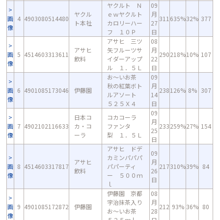
ヤクルト Ｎ
09
ヤクル
ｅｗヤクルト
月
画
4
4903080514480
311
635%
32%
377
ト本社
カロリーハー
27
像
フ １０Ｐ
日
アサヒ 三ツ
08
アサヒ
矢フルーツサ
月
画
5
4514603313611
290
218%
10%
107
飲料
イダーアップ
22
像
ル １．５Ｌ
日
お～いお茶
09
秋の紅葉ボト
月
画
6
4901085173046
伊藤園
238
126%
8%
307
ルアソート
14
像
５２５Ｘ４
日
09
日本コ
コカコーラ
月
画
7
4902102116633
カ・コ
ファンタ
233
259%
27%
154
25
像
ーラ
梨 １．５Ｌ
日
アサヒ ドデ
09
カミンパパパ
アサヒ
月
画
8
4514603317817
パパーティ
217
310%
39%
84
飲料
26
像
ー ５００ｍ
日
ｌ
伊藤園 京都
08
宇治抹茶入り
月
画
9
4901085172872
伊藤園
212
93%
36%
80
お～いお茶
28
像
５２５ｍｌ
日