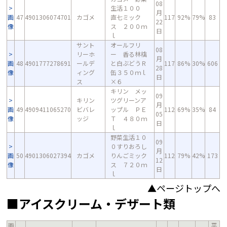
08
生活１００
月
画
47
4901306074701
カゴメ
直七ミック
117
92%
79%
83
22
像
ス ２００ｍ
日
ｌ
サント
オールフリ
08
リーホ
ー 香る林檎
月
画
48
4901777278691
ールデ
と白ぶどうＲ
117
86%
30%
606
28
像
ィング
缶３５０ｍｌ
日
ス
×６
キリン メッ
09
キリン
ツグリーンア
月
画
49
4909411065270
ビバレ
ップル ＰＥ
112
69%
35%
84
05
像
ッジ
Ｔ ４８０ｍ
日
ｌ
野菜生活１０
09
０すりおろし
月
画
50
4901306027394
カゴメ
りんごミック
112
79%
42%
173
12
像
ス ７２０ｍ
日
ｌ
▲ページトップへ
■アイスクリーム・デザート類
画
平