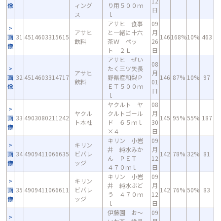
12
像
ィング
り用５００ｍ
日
ス
ｌ
アサヒ 食事
09
アサヒ
と一緒に十六
月
画
31
4514603315615
146
168%
10%
463
飲料
茶Ｗ ペッ
26
像
ト ２Ｌ
日
アサヒ ぜい
08
たく三ツ矢長
アサヒ
月
画
32
4514603314717
野県産和梨Ｐ
146
87%
10%
97
飲料
01
像
ＥＴ５００ｍ
日
ｌ
ヤクルト ヤ
08
ヤクル
クルトゴール
月
画
33
4903080211242
145
95%
55%
187
ト本社
ド ６５ｍｌ
30
像
×４
日
キリン 小岩
09
キリン
井 純水みか
月
画
34
4909411066635
ビバレ
142
78%
32%
81
ん ＰＥＴ
12
像
ッジ
４７０ｍｌ
日
キリン 小岩
09
キリン
井 純水ぶど
月
画
35
4909411066611
ビバレ
142
76%
50%
83
う ４７０ｍ
12
像
ッジ
ｌ
日
伊藤園 お～
09