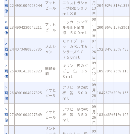
アサヒ
エクストラシャ
月
画
22
4901004028044
204
92%
31%
1398
ビール
ープ冬缶５００
13
像
ｍｌ×６
日
08
ニッカ シング
アサヒ
月
画
23
4904230042211
ルモルト余市
200
96%
15%
2901
ビール
30
像
瓶 ５００ｍｌ
日
ＣＹＴプード
07
メルシ
ゥ カベルネ＆
月
画
24
4973480850785
192
84%
25%
483
ャン
シラーズＳＣ
26
像
７５０ｍｌ
日
09
キリン 夜のど
麒麟麦
月
画
25
4901411052823
ごし 缶 ３５
185
70%
75%
110
酒
12
像
０ｍｌ
日
09
アサヒ 冬の乾
アサヒ
月
画
26
4901004027825
杯 缶 ５００
184
267%
30%
155
ビール
26
像
ｍｌ
日
09
アサヒ 冬の乾
アサヒ
月
画
27
4901004027849
杯 缶 ３５０
183
446%
61%
109
ビール
26
像
ｍｌ
日
サント
09
リーホ
サントリー 澄