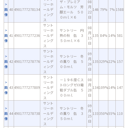
ザ・プレミア
08
リーホ
ム・モルツ 芳
月
画
40
4901777278134
ールデ
146
79%
7%
1588
醇エール ５０
22
像
ィング
０ｍｌ×６
日
ス
サント
08
リーホ
サントリー 円
月
画
41
4901777277236
ールデ
熟の秋 缶 ３
135
84%
14%
581
15
像
ィング
５０ｍｌ×６
日
ス
サント
09
リーホ
サントリー 冬
月
画
42
4901777278776
ールデ
の薫り 缶 ５
135
329%
22%
157
26
像
ィング
００ｍｌ
日
ス
サント
－１９６度Ｃス
08
リーホ
トロングゼロ葡
月
画
43
4901777277809
ールデ
134
109%
14%
147
萄ダブル缶 ５
28
像
ィング
００ｍｌ
日
ス
サント
09
リーホ
サントリー 冬
月
画
44
4901777278738
ールデ
の薫り 缶 ３
133
350%
55%
110
25
像
ィング
５０ｍｌ
日
ス