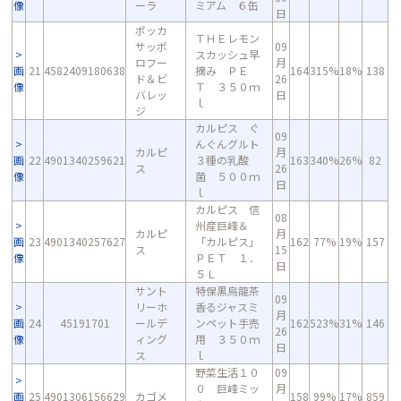
像
ーラ
ミアム ６缶
日
ポッカ
ＴＨＥレモン
サッポ
09
スカッシュ早
ロフー
月
画
21
4582409180638
摘み ＰＥ
164
315%
18%
138
ド＆ビ
26
像
Ｔ ３５０ｍ
バレッ
日
ｌ
ジ
カルピス ぐ
09
んぐんグルト
カルピ
月
画
22
4901340259621
３種の乳酸
163
340%
26%
82
ス
26
像
菌 ５００ｍ
日
ｌ
カルピス 信
08
州産巨峰＆
カルピ
月
画
23
4901340257627
「カルピス」
162
77%
19%
157
ス
15
像
ＰＥＴ １．
日
５Ｌ
サント
特保黒烏龍茶
09
リーホ
香るジャスミ
月
画
24
45191701
ールデ
ンペット手売
162
523%
31%
146
26
像
ィング
用 ３５０ｍ
日
ス
ｌ
野菜生活１０
09
０ 巨峰ミッ
月
画
25
4901306156629
カゴメ
158
99%
17%
859