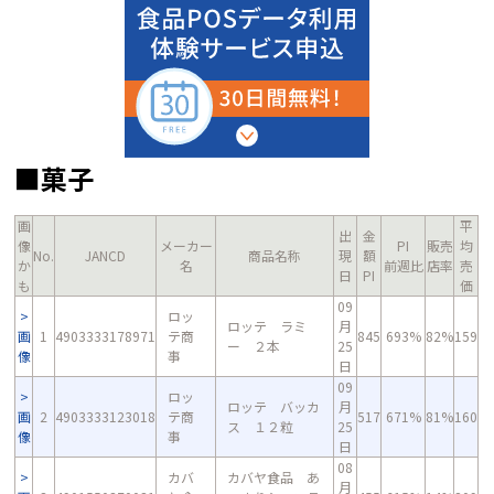
■菓子
画
平
出
金
像
メーカー
PI
販売
均
No.
JANCD
商品名称
現
額
か
名
前週比
店率
売
日
PI
も
価
09
ロッ
ロッテ ラミ
月
画
1
4903333178971
テ商
845
693%
82%
159
ー ２本
25
像
事
日
09
ロッ
ロッテ バッカ
月
画
2
4903333123018
テ商
517
671%
81%
160
ス １２粒
25
像
事
日
08
カバ
カバヤ食品 あ
月