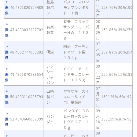
敷島
パスコ マロン
月
画
46
4901820724489
製パ
モンブランタル
159
76%
20%
100
01
像
ン
ト １個
日
有楽 ブラック
08
有楽
サンダーミニバ
月
画
47
4903032237702
159
86%
39%
279
製菓
ーＨＷ １７３
29
像
ｇ
日
07
明治 アーモン
月
画
48
4902777000282
明治
ドアソート袋
157
87%
26%
254
05
像
１３４ｇ
日
シジ
08
ＣＧＣ アーモ
シー
月
画
49
4901870299654
ンドチョコレー
155
60%
11%
181
ジャ
22
像
ト １２５ｇ
パン
日
07
山崎
ヤマザキ スイ
月
画
50
4903110285793
製パ
スロール（チョ
153
129%
6%
92
01
像
ン
コ）量販用
日
バンダイ ＤＢ
09
バン
ヒーローズカー
月
画
51
4549660007999
153
159%
36%
98
ダイ
ドグミ１７ １
16
像
０ｇ
日
08
カルビー おさ