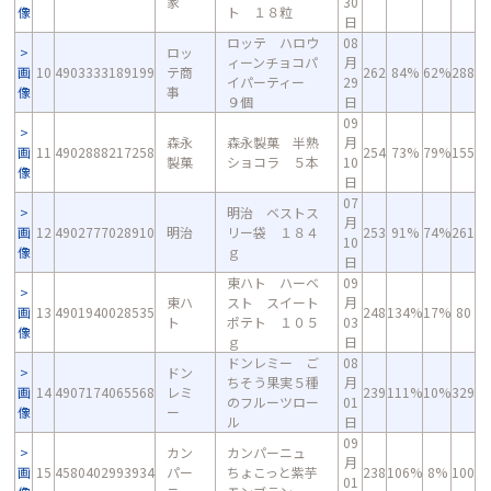
家
30
像
ト １８粒
日
ロッテ ハロウ
08
ロッ
ィーンチョコパ
月
画
10
4903333189199
テ商
262
84%
62%
288
イパーティー
29
像
事
９個
日
09
森永
森永製菓 半熟
月
画
11
4902888217258
254
73%
79%
155
製菓
ショコラ ５本
10
像
日
07
明治 ベストス
月
画
12
4902777028910
明治
リー袋 １８４
253
91%
74%
261
10
像
ｇ
日
東ハト ハーベ
09
東ハ
スト スイート
月
画
13
4901940028535
248
134%
17%
80
ト
ポテト １０５
03
像
ｇ
日
ドンレミー ご
08
ドン
ちそう果実５種
月
画
14
4907174065568
レミ
239
111%
10%
329
のフルーツロー
01
像
ー
ル
日
09
カン
カンパーニュ
月
画
15
4580402993934
パー
ちょこっと紫芋
238
106%
8%
100
01