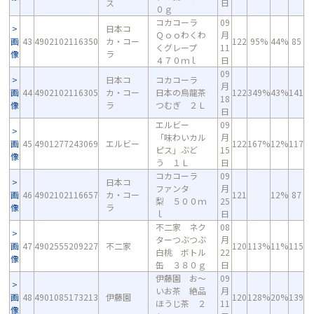
ス
日
０ｇ
コカコーラ
09
日本コ
Ｑｏｏわくわ
月
画
43
4902102116350
カ・コー
122
95%
44%
85
くグレープ
11
像
ラ
４７０ｍｌ
日
09
日本コ
コカコーラ
月
画
44
4902102116305
カ・コー
日本の烏龍茶
122
349%
43%
141
18
像
ラ
つむぎ ２Ｌ
日
エルビー
09
「味わいカル
月
画
45
4901277243069
エルビー
122
167%
12%
117
ピス」ぶど
15
像
う １Ｌ
日
コカコーラ
09
日本コ
ファンタ
月
画
46
4902102116657
カ・コー
121
12%
87
梨 ５００ｍ
25
像
ラ
ｌ
日
不二家 ネク
08
ターつぶつぶ
月
画
47
4902555209227
不二家
120
113%
11%
115
白桃 ボトル
22
像
缶 ３８０ｇ
日
伊藤園 お～
09
いお茶 絶品
月
画
48
4901085173213
伊藤園
120
128%
20%
139
ほうじ茶 ２
11
像