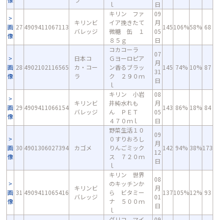
ｌ
日
キリン ファ
09
キリンビ
イア挽きたて
月
画
27
4909411067113
145
106%
58%
68
バレッジ
微糖 缶 １
05
像
８５ｇ
日
コカコーラ
07
日本コ
Ｇヨーロピア
月
画
28
4902102116565
カ・コー
ン香るブラッ
145
74%
10%
87
31
像
ラ
ク ２９０ｍ
日
ｌ
キリン 小岩
08
キリンビ
井純水れも
月
画
29
4909411066154
143
86%
18%
84
バレッジ
ん ＰＥＴ
05
像
４７０ｍｌ
日
野菜生活１０
09
０すりおろし
月
画
30
4901306027394
カゴメ
りんごミック
142
94%
38%
173
12
像
ス ７２０ｍ
日
ｌ
キリン 世界
08
のキッチンか
キリンビ
月
画
31
4909411065416
ら ビタミー
137
105%
12%
93
バレッジ
01
像
ナ ５００ｍ
日
ｌ
グリコ マイ
09