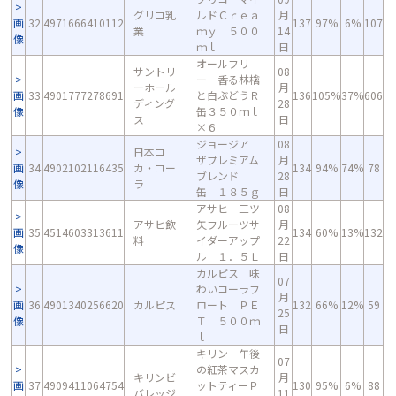
グリコ乳
ルドＣｒｅａ
月
画
32
4971666410112
137
97%
6%
107
業
ｍｙ ５００
14
像
ｍｌ
日
オールフリ
サントリ
08
ー 香る林檎
ーホール
月
画
33
4901777278691
と白ぶどうＲ
136
105%
37%
606
ディング
28
像
缶３５０ｍｌ
ス
日
×６
ジョージア
08
日本コ
ザプレミアム
月
画
34
4902102116435
カ・コー
134
94%
74%
78
ブレンド
28
像
ラ
缶 １８５ｇ
日
アサヒ 三ツ
08
アサヒ飲
矢フルーツサ
月
画
35
4514603313611
134
60%
13%
132
料
イダーアップ
22
像
ル １．５Ｌ
日
カルピス 味
07
わいコーラフ
月
画
36
4901340256620
カルピス
ロート ＰＥ
132
66%
12%
59
25
像
Ｔ ５００ｍ
日
ｌ
キリン 午後
07
の紅茶マスカ
キリンビ
月
画
37
4909411064754
ットティーＰ
130
95%
6%
88
バレッジ
11