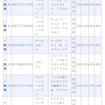
リーホ
ーナＳＢ シ
月
画
40
4901777277700
ールデ
ャルドネ１
130
104%
22%
480
12
像
ィング
５ ７５０ｍ
日
ス
ｌ
サント
サントリー
09
リーホ
トリス クラ
月
画
41
4901777280038
ールデ
130
110%
25%
692
シック ７０
12
像
ィング
０ｍｌ
日
ス
07
サッポ
サッポロ －
月
画
42
4901880877491
ロビー
０℃ 缶 ３
126
103%
17%
587
04
像
ル
５０ｍｌ×６
日
ＣＹＴプード
07
ゥ ＣＨ＆ペ
メルシ
月
画
43
4973480850792
ドロヒメネス
126
114%
21%
492
ャン
26
像
ＳＣ７５０ｍ
日
ｌ
サント
－１９６度Ｃ
08
リーホ
ストロングゼ
月
画
44
4901777277809
ールデ
ロ葡萄ダブル
123
92%
17%
148
28
像
ィング
缶 ５００ｍ
日
ス
ｌ
サント
サントリー
07
リーホ
こくしぼり
月