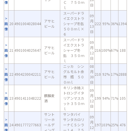
像
Ｃ ７５０ｍ
日
ｌ
スーパードラ
09
イエクストラ
アサヒ
月
画
20
4901004028044
シャープ冬缶
222
95%
36%
1394
ビール
13
像
５００ｍｌ×
日
６
スーパードラ
09
イエクストラ
アサヒ
月
画
21
4901004025647
シャープ冬
216
100%
67%
188
ビール
12
像
缶 ３５０ｍ
日
ｌ
ニッカ シン
08
アサヒ
グルモルト余
月
画
22
4904230042211
210
92%
17%
2888
ビール
市 瓶 ５０
30
像
０ｍｌ
日
キリン氷結ス
09
トロングイタ
麒麟麦
月
画
23
4901411048222
リアンマスカ
199
94%
71%
105
酒
12
像
ット３５０ｍ
日
ｌ
サント
サンタバイ
09
リーホ
サンタカロリ
月
画
24
4901777277663
ールデ
ーナＣＳシラ
197
103%
25%
476
12
像
ィング
ー１４ ７５