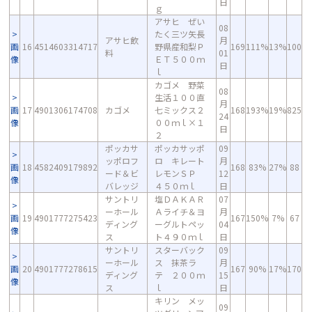
日
ｇ
アサヒ ぜい
08
たく三ツ矢長
アサヒ飲
月
画
16
4514603314717
野県産和梨Ｐ
169
111%
13%
100
料
01
像
ＥＴ５００ｍ
日
ｌ
カゴメ 野菜
08
生活１００直
月
画
17
4901306174708
カゴメ
七ミックス２
168
193%
19%
825
24
像
００ｍｌ×１
日
２
ポッカサ
ポッカサッポ
09
ッポロフ
ロ キレート
月
画
18
4582409179892
168
83%
27%
88
ード＆ビ
レモンＳＰ
12
像
バレッジ
４５０ｍｌ
日
サントリ
塩ＤＡＫＡＲ
07
ーホール
Ａライチ＆ヨ
月
画
19
4901777275423
167
150%
7%
67
ディング
ーグルトペッ
04
像
ス
ト４９０ｍｌ
日
サントリ
スターバック
09
ーホール
ス 抹茶ラ
月
画
20
4901777278615
167
90%
17%
170
ディング
テ ２００ｍ
15
像
ス
ｌ
日
キリン メッ
09