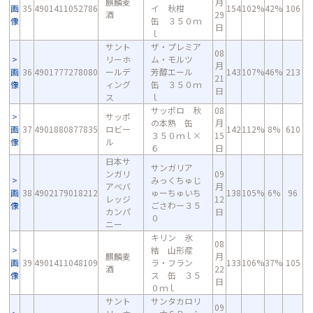
麒麟麦
月
画
35
4901411052786
イ 秋柑
154
102%
42%
106
酒
29
像
缶 ３５０ｍ
日
ｌ
サント
ザ・プレミア
08
リーホ
ム・モルツ
月
画
36
4901777278080
ールデ
芳醇エール
143
107%
46%
213
21
像
ィング
缶 ３５０ｍ
日
ス
ｌ
サッポロ 秋
08
サッポ
の本熟 缶
月
画
37
4901880877835
ロビー
142
112%
8%
610
３５０ｍｌ×
15
像
ル
６
日
日本サ
サンガリア
ンガリ
09
みっくちゅじ
アベバ
月
画
38
4902179018212
ゅーちゅいち
138
105%
6%
96
レッジ
12
像
ごさわー３５
カンパ
日
０
ニー
キリン 氷
08
結 山形産
麒麟麦
月
画
39
4901411048109
ラ・フラン
133
106%
37%
105
酒
22
像
ス 缶 ３５
日
０ｍｌ
サント
サンタカロリ
09