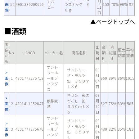
カル
月
画
52
4901330200626
つスナック ６
153
78%
90%
92
ビー
11
像
０ｇ
日
▲ページトップへ
■酒類
画
出
金
PI
像
販売
平均
No.
JANCD
メーカー名
商品名称
現
額
前週
か
店率
売価
日
PI
比
も
サント
サントリー
09
リーホ
ザ・モルツ
月
画
1
4901777275713
ールデ
960
89%
86%
1015
缶 ３５０ｍ
04
像
ィング
ｌ×６
日
ス
キリン 夜の
09
麒麟麦
どごし 缶
月
画
2
4901411052847
627
75%
83%
585
酒
３５０ｍｌ×
12
像
６
日
サント
サントリー
09
リーホ
ザ・モルツ
月
画
3
4901777275676
ールデ
480
82%
85%
183
缶 ３５０ｍ
04
像
ィング
ｌ
日