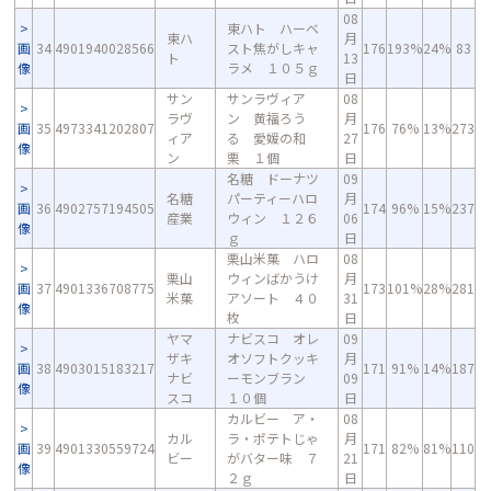
08
東ハト ハーベ
東ハ
月
画
34
4901940028566
スト焦がしキャ
176
193%
24%
83
ト
13
像
ラメ １０５ｇ
日
サン
サンラヴィア
08
ラヴ
ン 黄福ろう
月
画
35
4973341202807
176
76%
13%
273
ィア
る 愛媛の和
27
像
ン
栗 １個
日
名糖 ドーナツ
09
名糖
パーティーハロ
月
画
36
4902757194505
174
96%
15%
237
産業
ウィン １２６
06
像
ｇ
日
栗山米菓 ハロ
08
栗山
ウィンばかうけ
月
画
37
4901336708775
173
101%
28%
281
米菓
アソート ４０
31
像
枚
日
ヤマ
ナビスコ オレ
09
ザキ
オソフトクッキ
月
画
38
4903015183217
171
91%
14%
187
ナビ
ーモンブラン
09
像
スコ
１０個
日
カルビー ア・
08
カル
ラ・ポテトじゃ
月
画
39
4901330559724
171
82%
81%
110
ビー
がバター味 ７
21
像
２ｇ
日