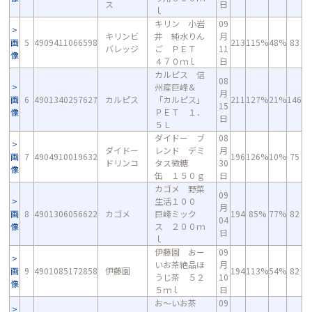
ス
日
ｌ
キリン 小岩
09
キリンビ
井 純水りん
月
画
5
4909411066598
213
115%
48%
83
バレッジ
ご ＰＥＴ
11
像
４７０ｍｌ
日
カルピス 信
08
州産巨峰＆
月
画
6
4901340257627
カルピス
「カルピス」
211
127%
21%
146
15
像
ＰＥＴ １．
日
５Ｌ
ダイドー ブ
08
ダイドー
レンド デミ
月
画
7
4904910019632
196
126%
10%
75
ドリンコ
タス微糖
30
像
缶 １５０ｇ
日
カゴメ 野菜
09
生活１００
月
画
8
4901306056622
カゴメ
巨峰ミック
194
85%
77%
82
04
像
ス ２００ｍ
日
ｌ
伊藤園 おー
09
いお茶絶品ほ
月
画
9
4901085172858
伊藤園
194
113%
54%
82
うじ茶 ５２
10
像
５ｍｌ
日
お～いお茶
09