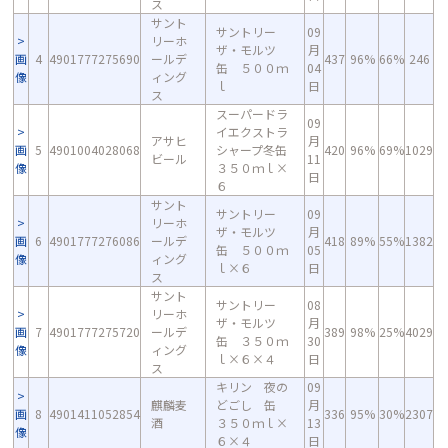
ス
サント
サントリー
09
リーホ
ザ・モルツ
月
画
4
4901777275690
ールデ
437
96%
66%
246
缶 ５００ｍ
04
像
ィング
ｌ
日
ス
スーパードラ
09
イエクストラ
アサヒ
月
画
5
4901004028068
シャープ冬缶
420
96%
69%
1029
ビール
11
像
３５０ｍｌ×
日
６
サント
サントリー
09
リーホ
ザ・モルツ
月
画
6
4901777276086
ールデ
418
89%
55%
1382
缶 ５００ｍ
05
像
ィング
ｌ×６
日
ス
サント
サントリー
08
リーホ
ザ・モルツ
月
画
7
4901777275720
ールデ
389
98%
25%
4029
缶 ３５０ｍ
30
像
ィング
ｌ×６×４
日
ス
キリン 夜の
09
麒麟麦
どごし 缶
月
画
8
4901411052854
336
95%
30%
2307
酒
３５０ｍｌ×
13
像
６×４
日