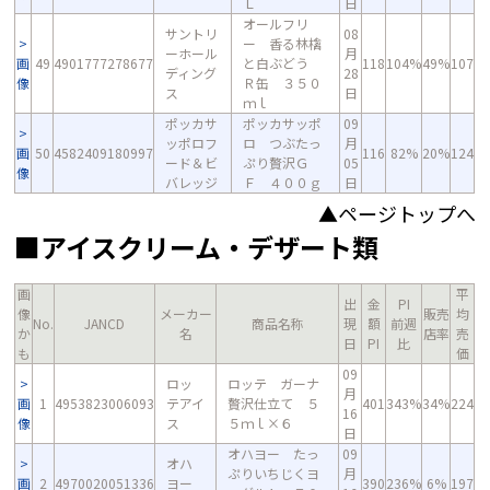
Ｌ
日
オールフリ
サントリ
08
ー 香る林檎
ーホール
月
画
49
4901777278677
と白ぶどう
118
104%
49%
107
ディング
28
像
Ｒ缶 ３５０
ス
日
ｍｌ
ポッカサ
ポッカサッポ
09
ッポロフ
ロ つぶたっ
月
画
50
4582409180997
116
82%
20%
124
ード＆ビ
ぷり贅沢Ｇ
05
像
バレッジ
Ｆ ４００ｇ
日
▲ページトップへ
■アイスクリーム・デザート類
画
平
出
金
PI
像
メーカー
販売
均
No.
JANCD
商品名称
現
額
前週
か
名
店率
売
日
PI
比
も
価
09
ロッ
ロッテ ガーナ
月
画
1
4953823006093
テアイ
贅沢仕立て ５
401
343%
34%
224
16
像
ス
５ｍｌ×６
日
オハヨー たっ
09
オハ
ぷりいちじくヨ
月
画
2
4970020051336
ヨー
390
236%
6%
197