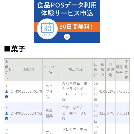
■菓子
画
平
出
金
PI
像
メーカー
販売
均
No.
JANCD
商品名称
現
額
前週
か
名
店率
売
日
PI
比
も
価
カバヤ食品 生
09
カバ
キャラメルチョ
月
画
1
4901550370178
ヤ食
410
328%
7%
155
コレート １５
11
像
品
個
日
09
三幸 ぱりん
三幸
月
画
2
4901626024752
こ 梅味 ３６
321
57%
6%
111
製菓
12
像
枚
日
08
プレシア 至福
プレ
月