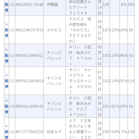
秋の紅葉ボト
月
画
10
4901085173046
伊藤園
190
8%
306
ルアソート
14
像
５２５Ｘ４
日
カルピス 信
08
州産巨峰＆
月
画
11
4901340257825
カルピス
「カルピス」
187
115%
36%
86
11
像
ＰＥＴ５００
日
ｍｌ
キリン 小岩
09
キリンビ
井 純水ぶど
月
画
12
4909411066611
187
118%
46%
82
バレッジ
う ４７０ｍ
12
像
ｌ
日
キリン メッ
07
ツプラス レ
キリンビ
月
画
13
4909411064914
モンスカッシ
183
114%
31%
119
バレッジ
31
像
ュ ４８０ｍ
日
ｌ
キリン 小岩
09
キリンビ
井 純水みか
月
画
14
4909411066635
181
101%
29%
81
バレッジ
ん ＰＥＴ
12
像
４７０ｍｌ
日
ルナ ときめ
09
きカフェくま
月
画
15
4971777000219
日本ルナ
もと柑橘ラッ
180
750%
7%
135
20
像
シー ２５０