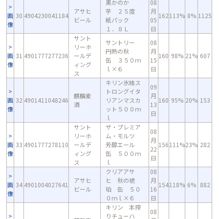
黒かのか
08
アサヒ
芋 ２５度
月
画
30
4904230041184
162
113%
8%
1125
ビール
紙パック
05
像
１．８Ｌ
日
サント
サントリー
08
リーホ
円熟の秋
月
画
31
4901777277236
ールデ
160
98%
21%
607
缶 ３５０ｍ
15
像
ィング
ｌ×６
日
ス
キリン氷結ス
09
トロングイタ
麒麟麦
月
画
32
4901411048246
リアンマスカ
160
95%
20%
153
酒
13
像
ット５００ｍ
日
ｌ
サント
ザ・プレミア
08
リーホ
ム・モルツ
月
画
33
4901777278110
ールデ
芳醇エール
156
111%
23%
282
22
像
ィング
缶 ５００ｍ
日
ス
ｌ
クリアアサ
08
アサヒ
ヒ 秋の琥
月
画
34
4901004027641
154
118%
6%
882
ビール
珀 缶 ５０
16
像
０ｍｌ×６
日
キリン 本搾
08
りチューハ