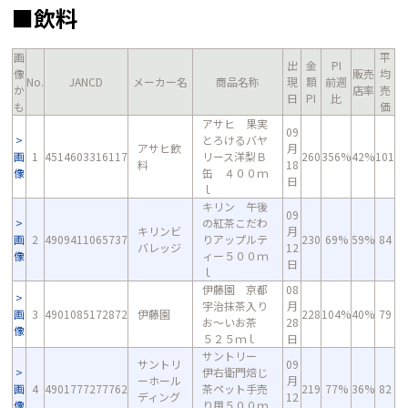
■飲料
画
平
出
金
PI
像
販売
均
No.
JANCD
メーカー名
商品名称
現
額
前週
か
店率
売
日
PI
比
も
価
アサヒ 果実
09
とろけるバヤ
アサヒ飲
月
画
1
4514603316117
リース洋梨Ｂ
260
356%
42%
101
料
18
像
缶 ４００ｍ
日
ｌ
キリン 午後
09
の紅茶こだわ
キリンビ
月
画
2
4909411065737
りアップルテ
230
69%
59%
84
バレッジ
12
像
ィー５００ｍ
日
ｌ
伊藤園 京都
08
宇治抹茶入り
月
画
3
4901085172872
伊藤園
228
104%
40%
79
お～いお茶
28
像
５２５ｍｌ
日
サントリー
サントリ
09
伊右衛門焙じ
ーホール
月
画
4
4901777277762
茶ペット手売
219
77%
36%
82
ディング
12
像
り用５００ｍ