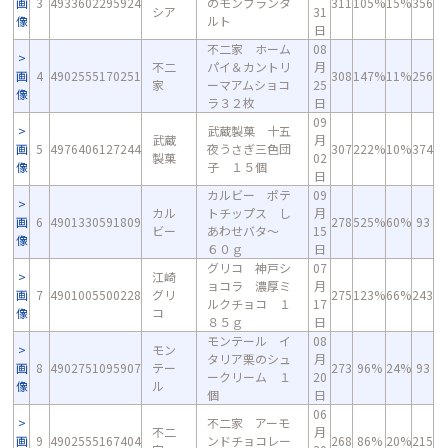
画
3
4933602295924
のモンブランタ
311
105%
15%
356
シア
31
像
ルト
日
不二家 ホーム
08
不二
パイ＆カントリ
月
画
4
4902555170251
308
147%
11%
256
家
ーマアムショコ
25
像
ラ３２枚
日
09
武蔵製菓 十五
武蔵
月
画
5
4976406127244
夜うさぎ三色団
307
222%
10%
374
製菓
02
像
子 １５個
日
カルビー ポテ
09
カル
トチップス し
月
画
6
4901330591809
278
525%
60%
93
ビー
あわせバタ～
15
像
６０ｇ
日
グリコ 神戸シ
07
江崎
ョコラ 濃厚ミ
月
画
7
4901005500228
グリ
275
123%
66%
243
ルクチョコ １
17
像
コ
８５ｇ
日
モンテール イ
08
モン
タリア栗のシュ
月
画
8
4902751095907
テー
273
96%
24%
93
ークリーム １
20
像
ル
個
日
06
不二家 アーモ
不二
月
画
9
4902555167404
ンドチョコレー
268
86%
20%
215