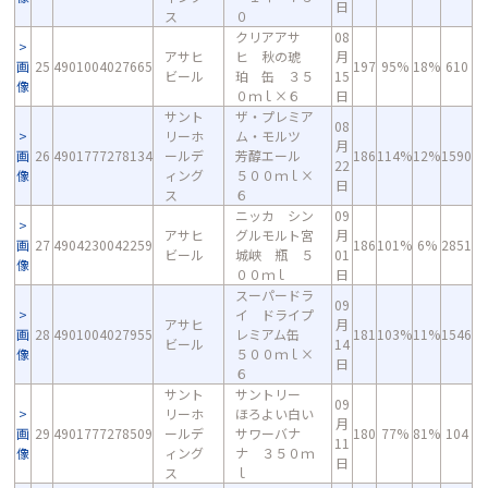
日
ス
０
クリアアサ
08
アサヒ
ヒ 秋の琥
月
画
25
4901004027665
197
95%
18%
610
ビール
珀 缶 ３５
15
像
０ｍｌ×６
日
サント
ザ・プレミア
08
リーホ
ム・モルツ
月
画
26
4901777278134
ールデ
芳醇エール
186
114%
12%
1590
22
像
ィング
５００ｍｌ×
日
ス
６
ニッカ シン
09
アサヒ
グルモルト宮
月
画
27
4904230042259
186
101%
6%
2851
ビール
城峡 瓶 ５
01
像
００ｍｌ
日
スーパードラ
09
イ ドライプ
アサヒ
月
画
28
4901004027955
レミアム缶
181
103%
11%
1546
ビール
14
像
５００ｍｌ×
日
６
サント
サントリー
09
リーホ
ほろよい白い
月
画
29
4901777278509
ールデ
サワーバナ
180
77%
81%
104
11
像
ィング
ナ ３５０ｍ
日
ス
ｌ