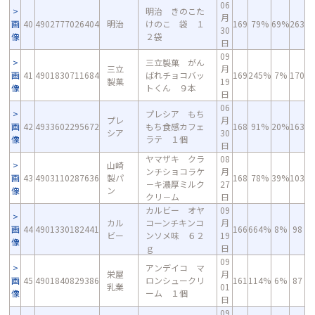
06
明治 きのこた
月
画
40
4902777026404
明治
けのこ 袋 １
169
79%
69%
263
30
像
２袋
日
09
三立製菓 がん
三立
月
画
41
4901830711684
ばれチョコバッ
169
245%
7%
170
製菓
19
像
トくん ９本
日
06
プレシア もち
プレ
月
画
42
4933602295672
もち食感カフェ
168
91%
20%
163
シア
30
像
ラテ １個
日
ヤマザキ クラ
08
山崎
ンチショコラケ
月
画
43
4903110287636
製パ
168
78%
39%
103
－キ濃厚ミルク
27
像
ン
クリ－ム
日
カルビー オヤ
09
カル
コーンチキンコ
月
画
44
4901330182441
166
664%
8%
98
ビー
ンソメ味 ６２
19
像
ｇ
日
09
アンデイコ マ
栄屋
月
画
45
4901840829386
ロンシュークリ
161
114%
6%
87
乳業
01
像
ーム １個
日
09