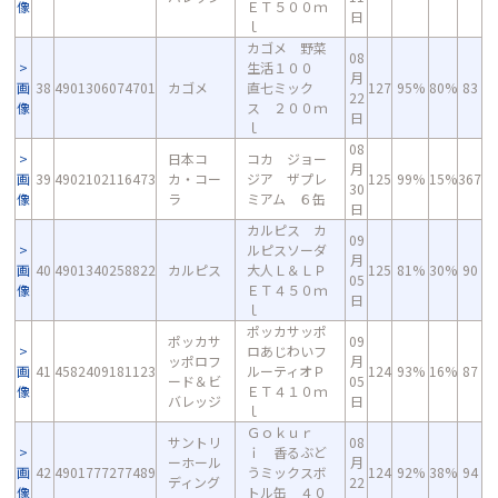
像
ＥＴ５００ｍ
日
ｌ
カゴメ 野菜
08
生活１００
月
画
38
4901306074701
カゴメ
直七ミック
127
95%
80%
83
22
像
ス ２００ｍ
日
ｌ
08
日本コ
コカ ジョー
月
画
39
4902102116473
カ・コー
ジア ザプレ
125
99%
15%
367
30
像
ラ
ミアム ６缶
日
カルピス カ
09
ルピスソーダ
月
画
40
4901340258822
カルピス
大人Ｌ＆ＬＰ
125
81%
30%
90
05
像
ＥＴ４５０ｍ
日
ｌ
ポッカサッポ
ポッカサ
09
ロあじわいフ
ッポロフ
月
画
41
4582409181123
ルーティオＰ
124
93%
16%
87
ード＆ビ
05
像
ＥＴ４１０ｍ
バレッジ
日
ｌ
Ｇｏｋｕｒ
サントリ
08
ｉ 香るぶど
ーホール
月
画
42
4901777277489
うミックスボ
124
92%
38%
94
ディング
22
像
トル缶 ４０