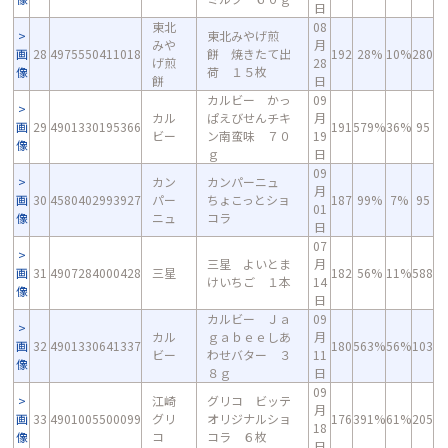
日
東北
08
東北みやげ煎
みや
月
画
28
4975550411018
餅 焼きたて出
192
28%
10%
280
げ煎
28
像
荷 １５枚
餅
日
カルビー かっ
09
カル
ぱえびせんチキ
月
画
29
4901330195366
191
579%
36%
95
ビー
ン南蛮味 ７０
19
像
ｇ
日
09
カン
カンパーニュ
月
画
30
4580402993927
パー
ちょこっとショ
187
99%
7%
95
01
像
ニュ
コラ
日
07
三星 よいとま
月
画
31
4907284000428
三星
182
56%
11%
588
けいちご １本
14
像
日
カルビー Ｊａ
09
カル
ｇａｂｅｅしあ
月
画
32
4901330641337
180
563%
56%
103
ビー
わせバター ３
11
像
８ｇ
日
09
江崎
グリコ ビッテ
月
画
33
4901005500099
グリ
オリジナルショ
176
391%
61%
205
18
像
コ
コラ ６枚
日