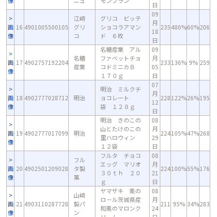
像
ニュ
モンブラン
日
09
江崎
グリコ ビッテ
月
画
16
4901005500105
グリ
ショコラアマン
235
480%
60%
206
18
像
コ
ド ６枚
日
名糖産業 アル
09
名糖
ファベットチョ
月
画
17
4902757192204
233
136%
9%
259
産業
コドミニカＢ
05
像
１７０ｇ
日
07
明治 ミルクチ
月
画
18
4902777028712
明治
ョコレート
228
122%
26%
195
12
像
袋 １２８ｇ
日
明治 きのこの
08
山とたけのこの
月
画
19
4902777017099
明治
224
105%
47%
268
里ハロウィン
29
像
１２袋
日
フルタ チョコ
08
フル
エッグ マリオ
月
画
20
4902501209028
タ製
224
100%
55%
176
３０ｔｈ ２０
21
像
菓
ｇ
日
ヤマザキ 栗の
08
山崎
ロ－ル茨城県産
月
画
21
4903110287728
製パ
211
95%
34%
283
和栗のマロンク
24
像
ン
リ－ム
日