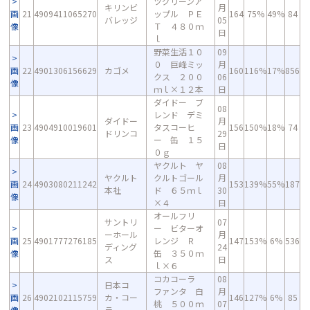
ツグリーンア
キリンビ
月
画
21
4909411065270
ップル ＰＥ
164
75%
49%
84
バレッジ
05
像
Ｔ ４８０ｍ
日
ｌ
野菜生活１０
09
０ 巨峰ミッ
月
画
22
4901306156629
カゴメ
160
116%
17%
856
クス ２００
06
像
ｍｌ×１２本
日
ダイドー ブ
08
レンド デミ
ダイドー
月
画
23
4904910019601
タスコーヒ
156
150%
18%
74
ドリンコ
29
像
ー 缶 １５
日
０ｇ
ヤクルト ヤ
08
ヤクルト
クルトゴール
月
画
24
4903080211242
153
139%
55%
187
本社
ド ６５ｍｌ
30
像
×４
日
オールフリ
サントリ
07
ー ビターオ
ーホール
月
画
25
4901777276185
レンジ Ｒ
147
153%
6%
536
ディング
24
像
缶 ３５０ｍ
ス
日
ｌ×６
コカコーラ
08
日本コ
ファンタ 白
月
画
26
4902102115759
カ・コー
146
127%
6%
85
桃 ５００ｍ
07
像
ラ