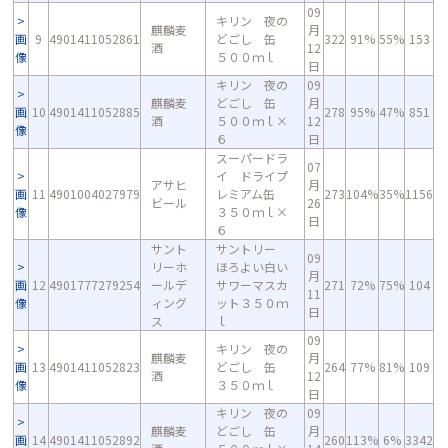
09
キリン 夜の
麒麟麦
月
画
9
4901411052861
どごし 缶
322
91%
55%
153
酒
12
像
５００ｍｌ
日
キリン 夜の
09
麒麟麦
どごし 缶
月
画
10
4901411052885
278
95%
47%
851
酒
５００ｍｌ×
12
像
６
日
スーパードラ
07
イ ドライプ
アサヒ
月
画
11
4901004027979
レミアム缶
273
104%
35%
1156
ビール
26
像
３５０ｍｌ×
日
６
サント
サントリー
09
リーホ
ほろよい白い
月
画
12
4901777279254
ールデ
サワーマスカ
271
72%
75%
104
11
像
ィング
ット３５０ｍ
日
ス
ｌ
09
キリン 夜の
麒麟麦
月
画
13
4901411052823
どごし 缶
264
77%
81%
109
酒
12
像
３５０ｍｌ
日
キリン 夜の
09
麒麟麦
どごし 缶
月
画
14
4901411052892
260
113%
6%
3342