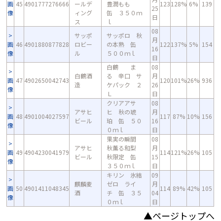
画
45
4901777276666
ールデ
豊潤もも
123
128%
6%
139
25
像
ィング
缶 ３５０ｍ
日
ス
ｌ
08
サッポ
サッポロ 秋
月
画
46
4901880877828
ロビー
の本熟 缶
122
137%
5%
154
16
像
ル
５００ｍｌ
日
白鶴 ま
08
白鶴酒
る 辛口 サ
月
画
47
4902650042743
120
101%
26%
936
造
ケパック ２
26
像
Ｌ
日
クリアアサ
08
アサヒ
ヒ 秋の琥
月
画
48
4901004027597
117
87%
10%
156
ビール
珀 缶 ５０
16
像
０ｍｌ
日
果実の瞬間
08
アサヒ
秋薫る和梨
月
画
49
4904230041979
114
121%
26%
105
ビール
秋限定 缶
15
像
３５０ｍｌ
日
キリン 氷結
09
麒麟麦
ゼロ ライ
月
画
50
4901411048345
114
89%
42%
105
酒
チ 缶 ３５
04
像
０ｍｌ
日
▲ページトップへ