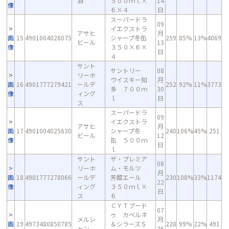
酒
５００ｍｌ×
14
像
６×４
日
スーパードラ
09
イエクストラ
アサヒ
月
画
15
4901004028075
シャープ冬缶
259
85%
13%
4069
ビール
13
像
３５０×６×
日
４
サント
サントリー
08
リーホ
ウイスキー知
月
画
16
4901777279421
ールデ
252
92%
11%
3773
多 ７００ｍ
30
像
ィング
ｌ
日
ス
スーパードラ
09
イエクストラ
アサヒ
月
画
17
4901004025630
シャープ冬
240
106%
45%
251
ビール
12
像
缶 ５００ｍ
日
ｌ
サント
ザ・プレミア
08
リーホ
ム・モルツ
月
画
18
4901777278066
ールデ
芳醇エール
230
108%
33%
1174
22
像
ィング
３５０ｍｌ×
日
ス
６
ＣＹＴプード
07
ゥ カベルネ
メルシ
月
画
19
4973480850785
＆シラーズＳ
228
99%
22%
491
ャン
26