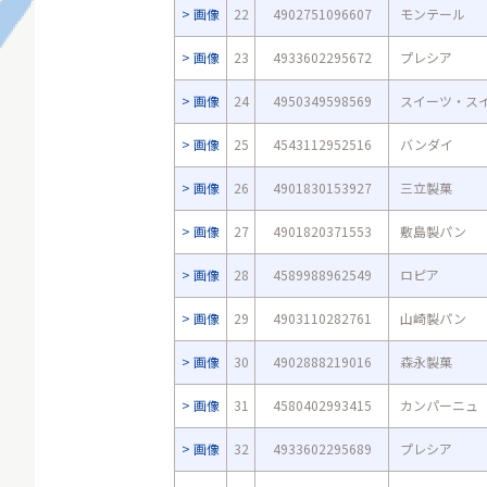
画像
22
4902751096607
モンテール
画像
23
4933602295672
プレシア
画像
24
4950349598569
スイーツ・ス
画像
25
4543112952516
バンダイ
画像
26
4901830153927
三立製菓
画像
27
4901820371553
敷島製パン
画像
28
4589988962549
ロピア
画像
29
4903110282761
山崎製パン
画像
30
4902888219016
森永製菓
画像
31
4580402993415
カンパーニュ
画像
32
4933602295689
プレシア