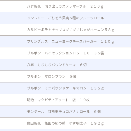
八昇製菓 切り出しカステラマーブル ２１０ｇ
ドンレミー ごちそう果実５種のフルーツロール
カルビーポテトチップスギザギザじゃがベーコン５８ｇ
プリングルズ ニューヨークチーズバーガー １１０ｇ
ブルボン ハイセレクションＨＳ－１０ ３５袋
八昇 もちもちパウンドケーキ ６切
ブルボン マロンブラン ５個
ブルボン ミニパウンドケーキマロン １３５ｇ
明治 マクビティアソート 袋 １９枚
モンテール 甘熟王チョコバナナロール ６個
亀田製菓 亀田の柿の種 ゆず明太子 １９２ｇ