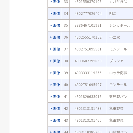
画像
33
4901550370109
カバヤ食品
画像
34
4902777026404
明治
画像
35
8886467101991
シンガポール
画像
36
4902555170152
不二家
画像
37
4902751095501
モンテール
画像
38
4933602295863
プレシア
画像
39
4903333119356
ロッテ商事
画像
40
4902751095907
モンテール
画像
41
4901820633019
敷島製パン
画像
42
4901313191439
亀田製菓
画像
43
4901313191460
亀田製菓
画像
44
4903110285700
山崎製パン