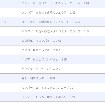
モンテール 塩バニラアイスのシュークリーム １個
プレシア もちもち食感カフェラテ １個
イーツ
スイーツＳ ４種の夏のプチアソート ８コ入
バンダイ 妖怪Ｗ妖怪メダルバスターズラムネ １個
三立製菓 マロンパイ １０個
パスコ 塩豆どらやき ２個入
ロピア 絹ごしプリンパフェ １個
ヤマザキ クッキーパイエクレア
森永 和栗クッキー ８枚
カンパーニュ ちょこっとマンゴープリン
プレシア もちもち食感抹茶黒みつ １個