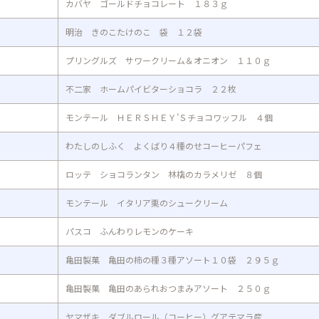
カバヤ ゴールドチョコレート １８３ｇ
明治 きのこたけのこ 袋 １２袋
プリングルズ サワークリーム＆オニオン １１０ｇ
不二家 ホームパイビターショコラ ２２枚
モンテール ＨＥＲＳＨＥＹ’Ｓチョコワッフル ４個
わたしのしふく よくばり４種のせコーヒーパフェ
ロッテ ショコランタン 林檎のカラメリゼ ８個
モンテール イタリア栗のシュークリーム
パスコ ふんわりレモンのケーキ
亀田製菓 亀田の柿の種３種アソート１０袋 ２９５ｇ
亀田製菓 亀田のあられおつまみアソート ２５０ｇ
ヤマザキ ダブルロール（コーヒー）グアテマラ産