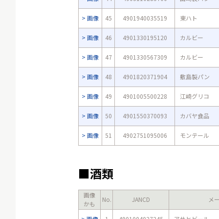
画像
45
4901940035519
東ハト
画像
46
4901330195120
カルビー
画像
47
4901330567309
カルビー
画像
48
4901820371904
敷島製パン
画像
49
4901005500228
江崎グリコ
画像
50
4901550370093
カバヤ食品
画像
51
4902751095006
モンテール
■酒類
画像
No.
JANCD
メ
かも
画像
1
4901004027245
アサヒビール