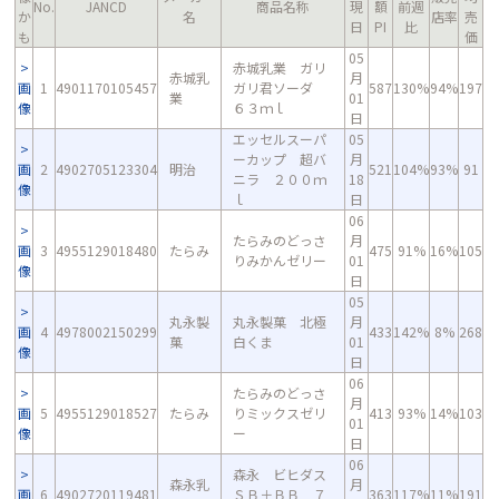
No.
JANCD
商品名称
現
額
前週
か
名
店率
売
日
PI
比
も
価
05
赤城乳業 ガリ
赤城乳
月
画
1
4901170105457
ガリ君ソーダ
587
130%
94%
197
業
01
像
６３ｍｌ
日
エッセルスーパ
05
ーカップ 超バ
月
画
2
4902705123304
明治
521
104%
93%
91
ニラ ２００ｍ
18
像
ｌ
日
06
たらみのどっさ
月
画
3
4955129018480
たらみ
475
91%
16%
105
りみかんゼリー
01
像
日
05
丸永製
丸永製菓 北極
月
画
4
4978002150299
433
142%
8%
268
菓
白くま
01
像
日
06
たらみのどっさ
月
画
5
4955129018527
たらみ
りミックスゼリ
413
93%
14%
103
01
像
ー
日
06
森永 ビヒダス
森永乳
月
画
6
4902720119481
ＳＢ＋ＢＢ ７
363
117%
11%
191