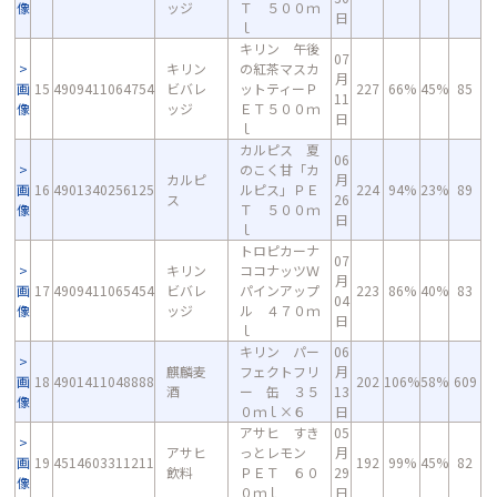
像
ッジ
Ｔ ５００ｍ
日
ｌ
キリン 午後
07
キリン
の紅茶マスカ
月
画
15
4909411064754
ビバレ
ットティーＰ
227
66%
45%
85
11
像
ッジ
ＥＴ５００ｍ
日
ｌ
カルピス 夏
06
のこく甘「カ
カルピ
月
画
16
4901340256125
ルピス」ＰＥ
224
94%
23%
89
ス
26
像
Ｔ ５００ｍ
日
ｌ
トロピカーナ
07
キリン
ココナッツＷ
月
画
17
4909411065454
ビバレ
パインアップ
223
86%
40%
83
04
像
ッジ
ル ４７０ｍ
日
ｌ
キリン パー
06
麒麟麦
フェクトフリ
月
画
18
4901411048888
202
106%
58%
609
酒
ー 缶 ３５
13
像
０ｍｌ×６
日
アサヒ すき
05
アサヒ
っとレモン
月
画
19
4514603311211
192
99%
45%
82
飲料
ＰＥＴ ６０
29
像
０ｍｌ
日