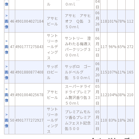
04
像
ル
０ｍｌ
日
06
アサヒ アサヒ
アサヒ
月
画
46
4901004027184
オフ Ｑ缶 ３
118
101%
78%
112
ビール
26
像
５０ｍｌ
日
サント
サントリー 澄
06
リーホ
みわたる梅酒ス
月
画
47
4901777275843
ールデ
117
96%
65%
272
パークリング３
12
像
ィング
００ｍｌ
日
ス
06
サッポ
サッポロ ゴー
月
画
48
4901880877408
ロビー
ルドベルグ
115
107%
11%
165
20
像
ル
缶 ５００ｍｌ
日
スーパードライ
05
アサヒ
ドライプレミア
月
画
49
4901004025678
112
104%
38%
210
ビール
ム贅沢香り缶３
23
像
５０ｍｌ
日
サント
プレミアムモル
05
リーホ
ツ香るプレミア
月
画
50
4901777272927
ールデ
110
83%
18%
263
ムフェスト記念
21
像
ィング
缶５００
日
ス