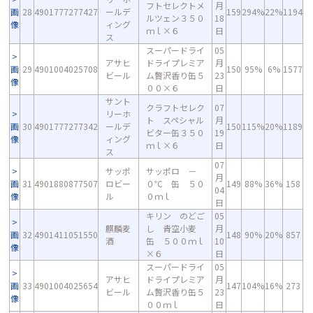
フトセレクトメ
月
画
28
4901777277427
ールデ
159
294%
22%
1194
ルツェン３５０
18
像
ィング
ｍｌ×６
日
ス
スーパードライ
05
アサヒ
ドライプレミア
月
画
29
4901004025708
150
95%
6%
1577
ビール
ム贅沢香り缶５
23
像
００×６
日
サント
クラフトセレク
07
リーホ
ト スペシャル
月
画
30
4901777277342
ールデ
150
115%
20%
1189
ビター缶３５０
19
像
ィング
ｍｌ×６
日
ス
07
サッポ
サッポロ －
月
画
31
4901880877507
ロビー
０℃ 缶 ５０
149
88%
36%
158
04
像
ル
０ｍｌ
日
キリン のどご
05
麒麟麦
し 青空小麦
月
画
32
4901411051550
148
90%
20%
857
酒
缶 ５００ｍｌ
10
像
×６
日
スーパードライ
05
アサヒ
ドライプレミア
月
画
33
4901004025654
147
104%
16%
273
ビール
ム贅沢香り缶５
23
像
００ｍｌ
日