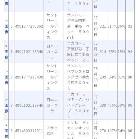
ス
29
像
Ｔ ４５０ｍ
日
ｌ
サント
サントリー
07
リーホ
伊右衛門麦
月
画
5
4901777276062
ールデ
茶 手売 ペ
321
617%
36%
82
18
像
ィング
ット ５００
日
ス
ｍｌ
コカコーラ
05
日本コ
茶流彩彩 丁
月
画
6
4902102113540
カ・コ
314
95%
15%
94
寧仕立て麦茶
23
像
ーラ
ペット ２Ｌ
日
サント
サントリー
06
リーホ
ペプシストロ
月
画
7
4901777273498
ールデ
ングゼロ手売
289
94%
91%
80
08
像
ィング
り用５００ｍ
日
ス
ｌ
コカコーラ
07
日本コ
ＨＩ－Ｃホワ
月
画
8
4902102113946
カ・コ
イトグレー
288
406%
50%
86
17
像
ーラ
プ ５００ｍ
日
ｌ
アサヒ ドデ
06
アサヒ
カミンオリジ
月
画
9
4514603312911
270
107%
34%
86
飲料
ナル ５００
04
像
ｍｌ
日