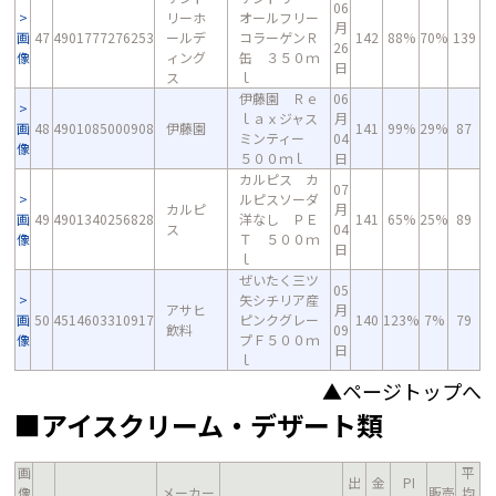
06
リーホ
オールフリー
月
画
47
4901777276253
ールデ
コラーゲンＲ
142
88%
70%
139
26
像
ィング
缶 ３５０ｍ
日
ス
ｌ
伊藤園 Ｒｅ
06
ｌａｘジャス
月
画
48
4901085000908
伊藤園
141
99%
29%
87
ミンティー
04
像
５００ｍｌ
日
カルピス カ
07
ルピスソーダ
カルピ
月
画
49
4901340256828
洋なし ＰＥ
141
65%
25%
89
ス
04
像
Ｔ ５００ｍ
日
ｌ
ぜいたく三ツ
05
矢シチリア産
アサヒ
月
画
50
4514603310917
ピンクグレー
140
123%
7%
79
飲料
09
像
プＦ５００ｍ
日
ｌ
▲ページトップへ
■アイスクリーム・デザート類
画
平
出
金
PI
像
メーカー
販売
均