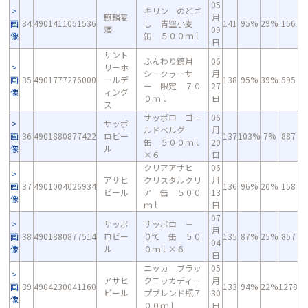
05
キリン のどご
麒麟麦
月
画
34
4901411051536
し 青空小麦
141
95%
29%
156
酒
09
像
缶 ５００ｍｌ
日
サント
ふんわり鏡月
06
リーホ
シークヮーサ
月
画
35
4901777276000
ールデ
138
95%
39%
595
ー 限定 ７０
27
像
ィング
０ｍｌ
日
ス
サッポロ ゴー
06
サッポ
ルドベルグ
月
画
36
4901880877422
ロビー
137
103%
7%
887
缶 ５００ｍｌ
20
像
ル
×６
日
クリアアサヒ
06
アサヒ
クリスタルクリ
月
画
37
4901004026934
136
96%
20%
158
ビール
ア 缶 ５００
13
像
ｍｌ
日
07
サッポ
サッポロ －
月
画
38
4901880877514
ロビー
０℃ 缶 ５０
135
87%
25%
857
04
像
ル
０ｍｌ×６
日
ニッカ ブラッ
05
アサヒ
クニッカディー
月
画
39
4904230041160
133
94%
22%
1278
ビール
プブレンド瓶７
30
像
００ｍｌ
日