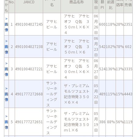
No.
JANCD
商品名称
現
額
前週
か
名
店率
売価
日
PI
比
も
アサヒ アサヒ
06
アサヒ
オフ Ｑ缶 ３
月
画
1
4901004027245
600
118%
28%
2351
ビール
５０ｍｌ×６×
26
像
４
日
06
アサヒ アサヒ
アサヒ
月
画
2
4901004027238
オフ Ｑ缶 ３
542
102%
78%
602
ビール
23
像
５０ｍｌ×６
日
アサヒ アサヒ
06
アサヒ
オフ Ｑ缶 ５
月
画
3
4901004027221
524
136%
13%
3335
ビール
００ｍｌ×６×
27
像
４
日
サント
ザ・プレミアム
05
リーホ
モルツフェスト
月
画
4
4901777272668
ールデ
489
115%
15%
4443
記念特発３５０
22
像
ィング
×６×４
日
ス
サント
ザ・プレミアム
05
リーホ
モルツフェスト
月
画
5
4901777272651
ールデ
386
88%
56%
1119
記念特発３５０
19
像
ィング
ｍｌ×６
日
ス