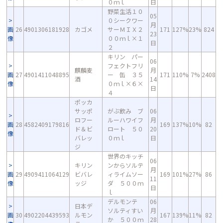
０ｍｌ
日
野菜生活１０
05
０シークワー
月
画
26
4901306181928
カゴメ
サーＭＩＸ２
171
127%
23%
824
23
像
００ｍｌ×１
日
２
キリン パー
06
フェクトフリ
麒麟麦
月
画
27
4901411048895
ー 缶 ３５
171
110%
7%
2408
酒
14
像
０ｍｌ×６×
日
４
ポッカ
サッポ
がぶ飲み ブ
06
ロフー
ルーハワイフ
月
画
28
4582409179816
169
137%
10%
82
ド＆ビ
ロート ５０
20
像
バレッ
０ｍｌ
日
ジ
世界のキッチ
06
キリン
ンからソルテ
月
画
29
4909411064129
ビバレ
ィライムソー
169
101%
27%
86
11
像
ッジ
ダ ５００ｍ
日
ｌ
デルモンテ
06
日本デ
ソルティすい
月
画
30
4902204439593
ルモン
167
139%
11%
82
か ５００ｍ
28