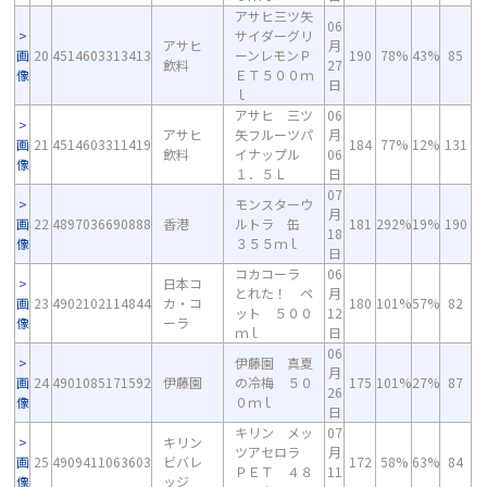
アサヒ三ツ矢
06
サイダーグリ
アサヒ
月
画
20
4514603313413
ーンレモンＰ
190
78%
43%
85
飲料
27
像
ＥＴ５００ｍ
日
ｌ
アサヒ 三ツ
06
アサヒ
矢フルーツパ
月
画
21
4514603311419
184
77%
12%
131
飲料
イナップル
06
像
１．５Ｌ
日
07
モンスターウ
月
画
22
4897036690888
香港
ルトラ 缶
181
292%
19%
190
18
像
３５５ｍｌ
日
コカコーラ
06
日本コ
とれた！ ペ
月
画
23
4902102114844
カ・コ
180
101%
57%
82
ット ５００
12
像
ーラ
ｍｌ
日
06
伊藤園 真夏
月
画
24
4901085171592
伊藤園
の冷梅 ５０
175
101%
27%
87
26
像
０ｍｌ
日
キリン メッ
07
キリン
ツアセロラ
月
画
25
4909411063603
ビバレ
172
58%
63%
84
ＰＥＴ ４８
11
像
ッジ