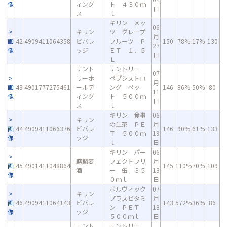
像
ィング
ト ４３０ｍ
日
ス
ｌ
キリン メッ
06
キリン
ツ グレープ
月
画
42
4909411064358
ビバレ
フルーツ Ｐ
150
78%
17%
130
27
像
ッジ
ＥＴ １．５
日
Ｌ
サント
サントリー
07
リーホ
ペプシストロ
月
画
43
4901777275461
ールデ
ング ペッ
146
86%
50%
80
11
像
ィング
ト ５００ｍ
日
ス
ｌ
キリン 食事
06
キリン
の生茶 ＰＥ
月
画
44
4909411066376
ビバレ
146
90%
61%
133
Ｔ ５００ｍ
19
像
ッジ
ｌ
日
キリン パー
06
麒麟麦
フェクトフリ
月
画
45
4901411048864
145
110%
70%
109
酒
ー 缶 ３５
13
像
０ｍｌ
日
ボルヴィック
07
キリン
プラスビタミ
月
画
46
4909411064143
ビバレ
143
572%
36%
86
ン ＰＥＴ
18
像
ッジ
５００ｍｌ
日
サント
サントリー