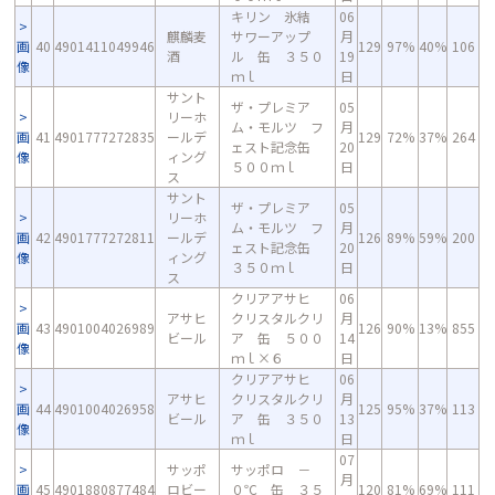
キリン 氷結
06
麒麟麦
サワーアップ
月
画
40
4901411049946
129
97%
40%
106
酒
ル 缶 ３５０
19
像
ｍｌ
日
サント
ザ・プレミア
05
リーホ
ム・モルツ フ
月
画
41
4901777272835
ールデ
129
72%
37%
264
ェスト記念缶
20
像
ィング
５００ｍｌ
日
ス
サント
ザ・プレミア
05
リーホ
ム・モルツ フ
月
画
42
4901777272811
ールデ
126
89%
59%
200
ェスト記念缶
20
像
ィング
３５０ｍｌ
日
ス
クリアアサヒ
06
アサヒ
クリスタルクリ
月
画
43
4901004026989
126
90%
13%
855
ビール
ア 缶 ５００
14
像
ｍｌ×６
日
クリアアサヒ
06
アサヒ
クリスタルクリ
月
画
44
4901004026958
125
95%
37%
113
ビール
ア 缶 ３５０
13
像
ｍｌ
日
07
サッポ
サッポロ －
月
画
45
4901880877484
ロビー
０℃ 缶 ３５
120
81%
69%
111