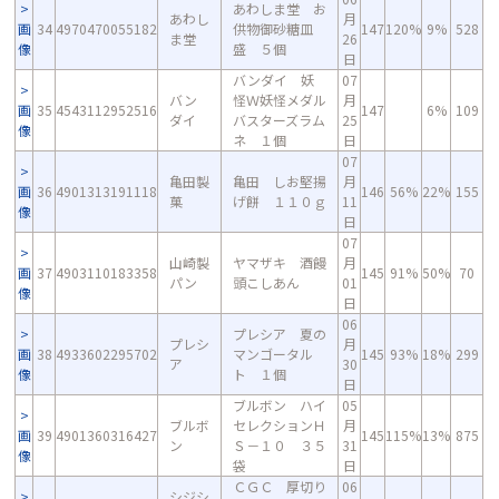
あわしま堂 お
あわし
月
画
34
4970470055182
供物御砂糖皿
147
120%
9%
528
ま堂
26
像
盛 ５個
日
バンダイ 妖
07
バン
怪Ｗ妖怪メダル
月
画
35
4543112952516
147
6%
109
ダイ
バスターズラム
25
像
ネ １個
日
07
亀田製
亀田 しお堅揚
月
画
36
4901313191118
146
56%
22%
155
菓
げ餅 １１０ｇ
11
像
日
07
山崎製
ヤマザキ 酒饅
月
画
37
4903110183358
145
91%
50%
70
パン
頭こしあん
01
像
日
06
プレシア 夏の
プレシ
月
画
38
4933602295702
マンゴータル
145
93%
18%
299
ア
30
像
ト １個
日
ブルボン ハイ
05
ブルボ
セレクションＨ
月
画
39
4901360316427
145
115%
13%
875
ン
Ｓ－１０ ３５
31
像
袋
日
ＣＧＣ 厚切り
06
シジシ