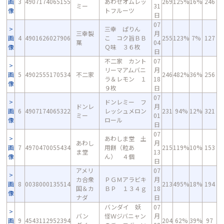
画
3
4907174065155
あわせオムレッ
269
125%
16%
246
ミー
31
像
トフルーツ
日
07
三幸 ぱりん
三幸製
月
画
4
4901626027906
こ コク旨ＢＢ
255
123%
7%
127
菓
04
像
Ｑ味 ３６枚
日
不二家 カント
07
リーマアムバニ
月
画
5
4902555170534
不二家
246
482%
36%
256
ラ＆レモン １
18
像
９枚
日
07
ドンレミー フ
ドンレ
月
画
6
4907174065322
レッシュメロン
231
94%
12%
321
ミー
01
像
ロール
日
07
あわしま堂 土
あわし
月
画
7
4970470055434
用餅（粒あ
215
119%
10%
153
ま堂
13
像
ん） ４個
日
アメリ
07
カ合衆
ＰＧＭアラビキ
月
画
8
0038000135514
213
495%
18%
194
国＆カ
ＢＰ １３４ｇ
18
像
ナダ
日
バンダイ 妖
07
バン
怪Ｗジバニャン
月
画
9
4543112952394
204
62%
39%
97