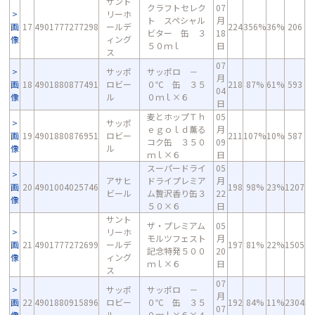
サント
クラフトセレク
07
リーホ
ト スペシャル
月
画
17
4901777277298
ールデ
224
356%
36%
206
ビター 缶 ３
18
像
ィング
５０ｍｌ
日
ス
07
サッポ
サッポロ －
月
画
18
4901880877491
ロビー
０℃ 缶 ３５
218
87%
61%
593
04
像
ル
０ｍｌ×６
日
麦とホップＴｈ
05
サッポ
ｅｇｏｌｄ薫る
月
画
19
4901880876951
ロビー
211
107%
10%
587
コク缶 ３５０
09
像
ル
ｍｌ×６
日
スーパードライ
05
アサヒ
ドライプレミア
月
画
20
4901004025746
198
98%
23%
1207
ビール
ム贅沢香り缶３
22
像
５０×６
日
サント
ザ・プレミアム
05
リーホ
モルツフェスト
月
画
21
4901777272699
ールデ
197
81%
22%
1505
記念特発５００
20
像
ィング
ｍｌ×６
日
ス
07
サッポ
サッポロ －
月
画
22
4901880915896
ロビー
０℃ 缶 ３５
192
84%
11%
2304
07
像
ル
０ｍｌ×６×４