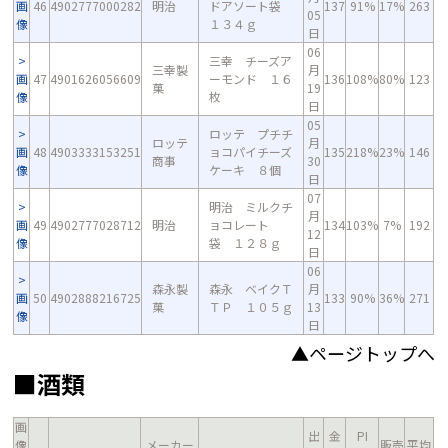
画
46
4902777000282
明治
ドアソート袋
137
91%
17%
263
05
像
１３４ｇ
日
06
三幸 チーズア
三幸製
月
画
47
4901626056609
ーモンド １６
136
108%
80%
123
菓
19
像
枚
日
05
ロッテ プチチ
ロッテ
月
画
48
4903333153251
ョコパイチーズ
135
218%
23%
146
商事
30
像
ケーキ ８個
日
07
明治 ミルクチ
月
画
49
4902777028712
明治
ョコレート
134
103%
7%
192
12
像
袋 １２８ｇ
日
06
森永製
森永 ベイクＴ
月
画
50
4902888216725
133
90%
36%
271
菓
ＴＰ １０５ｇ
13
像
日
▲ページトップへ
■酒類
画
出
金
PI
像
メーカー
販売
平均