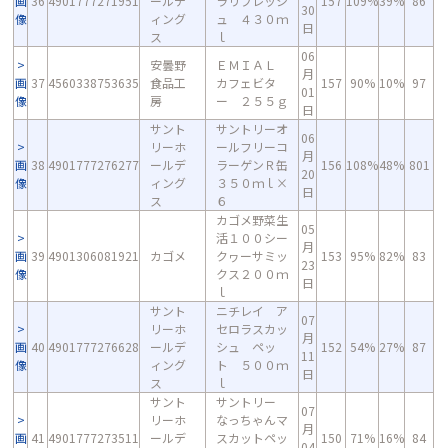
画
36
4901777271951
ールデ
ラリフレッシ
157
109%
39%
86
30
像
ィング
ュ ４３０ｍ
日
ス
ｌ
06
安曇野
ＥＭＩＡＬ
月
画
37
4560338753635
食品工
カフェビタ
157
90%
10%
97
01
像
房
ー ２５５ｇ
日
サント
サントリーオ
06
リーホ
ールフリーコ
月
画
38
4901777276277
ールデ
ラーゲンＲ缶
156
108%
48%
801
20
像
ィング
３５０ｍｌ×
日
ス
６
カゴメ野菜生
05
活１００シー
月
画
39
4901306081921
カゴメ
クヮーサミッ
153
95%
82%
83
23
像
クス２００ｍ
日
ｌ
サント
ニチレイ ア
07
リーホ
セロラスカッ
月
画
40
4901777276628
ールデ
シュ ペッ
152
54%
27%
87
11
像
ィング
ト ５００ｍ
日
ス
ｌ
サント
サントリー
07
リーホ
なっちゃんマ
月
画
41
4901777273511
ールデ
スカットペッ
150
71%
16%
84
04