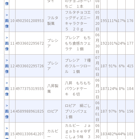
ダイ
のチョコボーい
08
像
ちご １本
日
フルタチョコエ
05
フルタ
ッグディズニー
月
画
10
4902501208953
195
111%
17%
176
製菓
キャラクター
20
像
５ ２０ｇ
日
06
プレシア もち
プレシ
月
画
11
4933602295672
もち食感カフェ
192
101%
24%
177
ア
30
像
ラテ １個
日
07
プレシア ７種
プレシ
月
画
12
4933602295726
のフルーツロー
187
91%
6%
415
ア
01
像
ル １個
日
06
八昇 もちもち
八昇製
月
画
13
4977375319555
パウンドケー
187
124%
8%
184
菓
15
像
キ ６切
日
06
ロピア 絹ごし
月
画
14
4589988961825
ロピア
プリンパフェ
187
97%
9%
156
01
像
１個
日
カルビー Ｊａ
06
カルビ
ｇａｂｅｅゆず
月
画
15
4901330641207
183
482%
44%
101
ー
こしょう味 ３
30