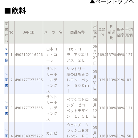
▲ページトップへ
■飲料
画
出
PI
像
金額
販売
平均
No.
JANCD
メーカー名
商品名称
現
前週
か
PI
店率
売価
日
比
も
06
日本コ
コカ・コー
月
画
1
4902102116206
カ・コ
ラ アクエリ
1694
137%
49%
127
07
像
ーラ
アス ２Ｌ
日
サント
サントリー
05
リーホ
塩のはちみつ
月
画
2
4901777273535
ールデ
レモン ペッ
329
113%
21%
83
31
像
ィング
ト ５００ｍ
日
ス
ｌ
サント
ペプシストロ
06
リーホ
ング ゼロ
月
画
3
4901777273665
ールデ
328
108%
88%
131
ペットデザイ
12
像
ィング
ン １．５Ｌ
日
ス
ウェルチ ク
05
ラッシュＢオ
カルピ
月
画
4
4901340255722
レンジ ＰＥ
326
169%
11%
58