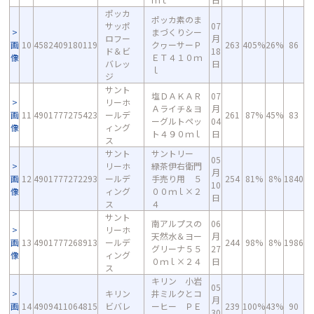
ポッカ
ポッカ素のま
サッポ
07
まづくりシー
ロフー
月
画
10
4582409180119
クヮーサーＰ
263
405%
26%
86
ド＆ビ
18
像
ＥＴ４１０ｍ
バレッ
日
ｌ
ジ
サント
塩ＤＡＫＡＲ
07
リーホ
Ａライチ＆ヨ
月
画
11
4901777275423
ールデ
261
87%
45%
83
ーグルトペッ
04
像
ィング
ト４９０ｍｌ
日
ス
サント
サントリー
05
リーホ
緑茶伊右衛門
月
画
12
4901777272293
ールデ
手売り用 ５
254
81%
8%
1840
10
像
ィング
００ｍｌ×２
日
ス
４
サント
南アルプスの
06
リーホ
天然水＆ヨー
月
画
13
4901777268913
ールデ
244
98%
8%
1986
グリーナ５５
27
像
ィング
０ｍｌ×２４
日
ス
キリン 小岩
05
キリン
井ミルクとコ
月
画
14
4909411064815
ビバレ
ーヒー ＰＥ
239
100%
43%
90
30