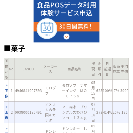
■菓子
画
出
金
PI
像
メーカー
販売
平均
No.
JANCD
商品名称
現
額
前週
か
名
店率
売価
日
PI
比
も
05
モロゾフ サマ
モロゾ
月
画
1
4946841007593
ーイング ＭＯ
623
100%
7%
3000
フ
15
像
－０７５９
日
アメリ
07
Ｐ．森永 プリ
カ合衆
月
画
2
0038000135491
ングルズわさび
273
414%
20%
195
国＆カ
18
像
マヨ １３４ｇ
ナダ
日
05
ドンレミー し
ドンレ
月