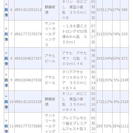
キリン のどご
05
麒麟麦
し 青空小麦
月
画
6
4901411051512
319
112%
37%
586
酒
缶 ３５０ｍｌ
08
像
×６
日
サント
－１９６度Ｃス
07
リーホ
トロングゼロ冷
月
画
7
4901777276574
ールデ
311
555%
74%
103
凍みかん缶 ３
17
像
ィング
５０ｍｌ
日
ス
06
アサヒ アサヒ
アサヒ
月
画
8
4901004027207
オフ Ｑ缶 ５
309
104%
53%
872
ビール
26
像
００ｍｌ×６
日
クリアアサヒ
06
アサヒ
クリスタルクリ
月
画
9
4901004027030
278
105%
5%
2349
ビール
ア ３５０ｍｌ
14
像
×６×４
日
キリン のどご
05
麒麟麦
し 青空小麦
月
画
10
4901411051529
272
112%
8%
2320
酒
缶 ３５０ｍｌ
10
像
×６×４
日
サント
プレミアムモル
05
リーホ
ツ香るプレミア
月
画
11
4901777272880
ールデ
260
92%
36%
1112
ムフェスト缶３
20
像
ィング