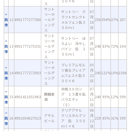
５０×６
日
ス
サント
サントリー ク
07
リーホ
ラフトセレクト
月
画
12
4901777277380
ールデ
256
394%
37%
207
メルツェン缶３
18
像
ィング
５０ｍｌ
日
ス
サント
サントリー ほ
07
リーホ
ろよい 冷やし
月
画
13
4901777275331
ールデ
248
83%
72%
104
パイン 缶 ３
03
像
ィング
５０ｍｌ
日
ス
サント
プレミアムモル
05
リーホ
ツ香るプレミア
月
画
14
4901777272903
ールデ
245
121%
10%
1506
ムフェスト缶５
22
像
ィング
００×６
日
ス
氷結ストロン
07
麒麟麦
グ １５夏６缶
月
画
15
4901411051963
240
95%
12%
599
酒
バラエティ
11
像
（Ｓ）
日
クリアアサヒ
06
アサヒ
クリスタルクリ
月
画
16
4901004027023
229
85%
31%
599
ビール
ア 缶 ３５０
12
像
ｍｌ×６
日