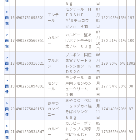
像
８ｇ
日
モンテール Ｈ
07
モンテ
ＥＲＳＨＥ
月
画
16
4902751095501
182
103%
13%
197
ール
Ｙ’Ｓチョコワ
01
像
ッフル ４個
日
07
カルビー 堅あ
カルビ
月
画
17
4901330566951
げポテト辛子明
180
51%
61%
100
ー
10
像
太子味 ６３ｇ
日
ブルボン 国産
06
ブルボ
果実デザートセ
月
画
18
4901360316021
179
80%
6%
1802
ン
レクション Ｋ
09
像
ＤＳ２０
日
モンテール 瀬
07
モンテ
戸内レモンのシ
月
画
19
4902751094801
177
94%
30%
90
ール
ュークリーム
01
像
１個
日
おやつＣ ベビ
07
おやつ
ーＳドデカイ焼
月
画
20
4902775049153
カンパ
174
140%
20%
87
そばぺヤング
11
像
ニー
６８ｇ
日
カルビー ポテ
05
カルビ
トチップス東京
月
画
21
4901330534547
173
368%
49%
93
ー
下町もんじゃ
23
像
味 ５８ｇ
日