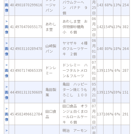
バウムクーヘ
月
画
40
4901870299616
ージャ
143
68%
13%
254
ン バナナ ９
25
像
パン
個
日
06
あわしま堂 お
あわし
月
画
41
4970470055175
供物御砂糖角
142
154%
13%
382
ま堂
20
像
小 ６個
日
06
ヤマザキ ４種
山崎製
月
画
42
4903110289470
のフルーツケー
140
80%
18%
264
パン
01
像
キ ２個
日
07
ドンレミー ハ
ドンレ
月
画
43
4907174065339
ーフタルトメロ
139
115%
6%
287
ミー
01
像
ン＆フルーツ
日
亀田 ハッピー
05
亀田製
ターン焼とうも
月
画
44
4901313190609
139
115%
59%
151
菓
ろこし １００
21
像
ｇ
日
田口食品 オラ
07
田口食
ンジェ白くまロ
月
画
45
4582496612784
137
106%
6%
291
品
ールロールケー
01
像
キ ６個
日
07
明治 アーモン
月