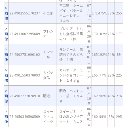
不二家 ホーム
07
パイ バター＆
月
画
22
4902555170237
不二家
171
475%
33%
255
ハニーレモン
18
像
３４枚
日
06
プレシア もち
プレシ
月
画
23
4933602295689
もち食感抹茶黒
170
102%
20%
177
ア
30
像
みつ １個
日
07
モンテール 黒
モンテ
月
画
24
4902751096102
糖あずきのどら
165
192%
24%
89
ール
01
像
焼 １個
日
06
カバヤ アーモ
カバヤ
月
画
25
4901550370093
ンドチョコレー
165
77%
22%
225
食品
27
像
ト １４８ｇ
日
07
明治 ベストス
月
画
26
4902777028910
明治
リー袋 １８４
162
96%
40%
276
10
像
ｇ
日
06
スイー
スイーツＳ ４
月
画
27
4950349598569
ツ・ス
種の夏のプチア
160
99%
8%
295
01
像
イーツ
ソート ８コ入
日