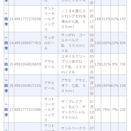
日
サント
－１９６度Ｃス
07
リーホ
トロングゼロ冷
月
画
23
4901777276598
ールデ
188
313%
32%
147
凍みかん缶 ５
17
像
ィング
００ｍｌ
日
ス
サッポロ ゴー
06
サッポ
ルドベルグ
月
画
24
4901880877415
ロビー
183
100%
22%
606
缶 ３５０ｍｌ
20
像
ル
×６
日
スタイルフリー
05
アサヒ
プリン体ゼロ
月
画
25
4901004026859
178
121%
9%
730
ビール
ＣＰ缶 ３５０
09
像
ｍｌ×６
日
06
アサヒ アサヒ
アサヒ
月
画
26
4901004027160
オフ Ｑ缶 ５
166
106%
62%
158
ビール
27
像
００ｍｌ
日
サント
ザ・プレミア
07
リーホ
ム・モルツ サ
月
画
27
4901777272446
ールデ
165
79%
7%
220
マースペシャル
10
像
ィング
３５０ｍｌ
日
ス
サント
サントリークラ
07
リーホ