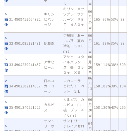
像
テ
ｌ
日
キリン メッ
06
キリン
ツグレープフ
月
画
31
4909411064372
ビバレ
ルーツ ＰＥ
165
76%
53%
83
25
像
ッジ
Ｔ ４８０ｍ
日
ｌ
伊藤園 おー
06
いお茶 夏の
月
画
32
4901085171431
伊藤園
161
98%
35%
83
冷茶 ５００
11
像
ｍｌ
日
アサヒ スタ
06
アサヒ
イルバラン
月
画
33
4904230041467
159
114%
38%
609
ビール
ス 缶 ３５
20
像
０ｍｌ×６
日
06
日本コ
コカコーラ
月
画
34
4902102114837
カ・コ
とれた！ ペ
158
103%
38%
134
13
像
ーラ
ット ２Ｌ
日
カルピス カ
06
カルピ
ルピス 白
月
画
35
4901340251526
158
120%
43%
265
ス
桃 プラ ４
20
像
７０ｍｌ
日
サント
サントリーニ
04
リーホ
チレイアセロ
月