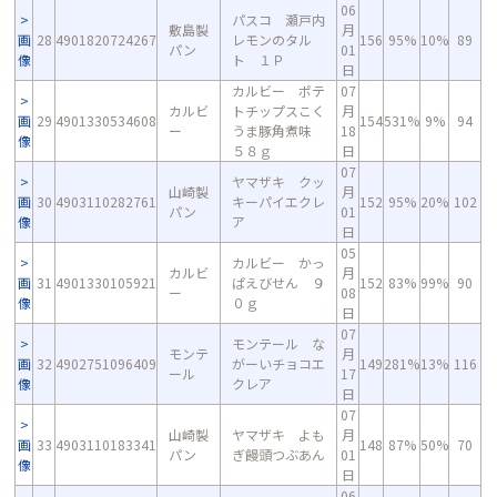
06
パスコ 瀬戸内
敷島製
月
画
28
4901820724267
レモンのタル
156
95%
10%
89
パン
01
像
ト １Ｐ
日
カルビー ポテ
07
カルビ
トチップスこく
月
画
29
4901330534608
154
531%
9%
94
ー
うま豚角煮味
18
像
５８ｇ
日
07
ヤマザキ クッ
山崎製
月
画
30
4903110282761
キーパイエクレ
152
95%
20%
102
パン
01
像
ア
日
05
カルビー かっ
カルビ
月
画
31
4901330105921
ぱえびせん ９
152
83%
99%
90
ー
08
像
０ｇ
日
07
モンテール な
モンテ
月
画
32
4902751096409
がーいチョコエ
149
281%
13%
116
ール
17
像
クレア
日
07
山崎製
ヤマザキ よも
月
画
33
4903110183341
148
87%
50%
70
パン
ぎ饅頭つぶあん
01
像
日
06