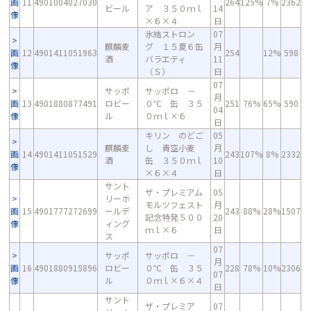
画
11
4901004027030
264
125%
7%
2362
ビール
ア ３５０ｍｌ
14
像
×６×４
日
氷結ストロン
07
麒麟麦
グ １５夏６缶
月
画
12
4901411051963
254
12%
598
酒
バラエティ
11
像
（Ｓ）
日
07
サッポ
サッポロ －
月
画
13
4901880877491
ロビー
０℃ 缶 ３５
251
76%
65%
590
04
像
ル
０ｍｌ×６
日
キリン のどご
05
麒麟麦
し 青空小麦
月
画
14
4901411051529
243
107%
8%
2332
酒
缶 ３５０ｍｌ
10
像
×６×４
日
サント
ザ・プレミアム
05
リーホ
モルツフェスト
月
画
15
4901777272699
ールデ
243
88%
28%
1507
記念特発５００
20
像
ィング
ｍｌ×６
日
ス
07
サッポ
サッポロ －
月
画
16
4901880915896
ロビー
０℃ 缶 ３５
228
78%
10%
2306
07
像
ル
０ｍｌ×６×４
日
サント
ザ・プレミア
07