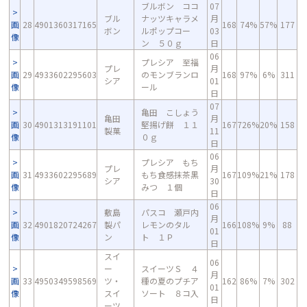
ブルボン ココ
07
ブル
ナッツキャラメ
月
画
28
4901360317165
168
74%
57%
177
ボン
ルポップコー
03
像
ン ５０ｇ
日
06
プレシア 至福
プレ
月
画
29
4933602295603
のモンブランロ
168
97%
6%
311
シア
01
像
ール
日
07
亀田 こしょう
亀田
月
画
30
4901313191101
堅揚げ餅 １１
167
726%
20%
158
製菓
11
像
０ｇ
日
06
プレシア もち
プレ
月
画
31
4933602295689
もち食感抹茶黒
167
109%
21%
178
シア
30
像
みつ １個
日
06
敷島
パスコ 瀬戸内
月
画
32
4901820724267
製パ
レモンのタル
166
108%
9%
88
01
像
ン
ト １Ｐ
日
スイ
06
ー
スイーツＳ ４
月
画
33
4950349598569
ツ・
種の夏のプチア
162
86%
7%
302
01
像
スイ
ソート ８コ入
日
ーツ