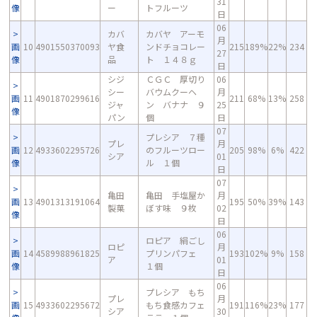
31
像
ー
トフルーツ
日
06
カバ
カバヤ アーモ
月
画
10
4901550370093
ヤ食
ンドチョコレー
215
189%
22%
234
27
像
品
ト １４８ｇ
日
シジ
ＣＧＣ 厚切り
06
シー
バウムクーヘ
月
画
11
4901870299616
211
68%
13%
258
ジャ
ン バナナ ９
25
像
パン
個
日
07
プレシア ７種
プレ
月
画
12
4933602295726
のフルーツロー
205
98%
6%
422
シア
01
像
ル １個
日
07
亀田
亀田 手塩屋か
月
画
13
4901313191064
195
50%
39%
143
製菓
ぼす味 ９枚
02
像
日
06
ロピア 絹ごし
ロピ
月
画
14
4589988961825
プリンパフェ
193
102%
9%
158
ア
01
像
１個
日
06
プレシア もち
プレ
月
画
15
4933602295672
もち食感カフェ
191
116%
23%
177
シア
30