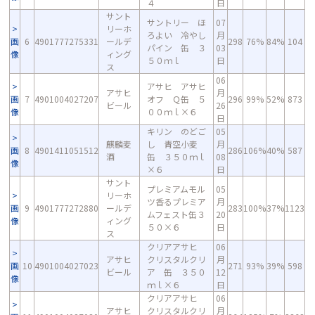
４
日
サント
サントリー ほ
07
リーホ
ろよい 冷やし
月
画
6
4901777275331
ールデ
298
76%
84%
104
パイン 缶 ３
03
像
ィング
５０ｍｌ
日
ス
06
アサヒ アサヒ
アサヒ
月
画
7
4901004027207
オフ Ｑ缶 ５
296
99%
52%
873
ビール
26
像
００ｍｌ×６
日
キリン のどご
05
麒麟麦
し 青空小麦
月
画
8
4901411051512
286
106%
40%
587
酒
缶 ３５０ｍｌ
08
像
×６
日
サント
プレミアムモル
05
リーホ
ツ香るプレミア
月
画
9
4901777272880
ールデ
283
100%
37%
1123
ムフェスト缶３
20
像
ィング
５０×６
日
ス
クリアアサヒ
06
アサヒ
クリスタルクリ
月
画
10
4901004027023
271
93%
39%
598
ビール
ア 缶 ３５０
12
像
ｍｌ×６
日
クリアアサヒ
06
アサヒ
クリスタルクリ
月