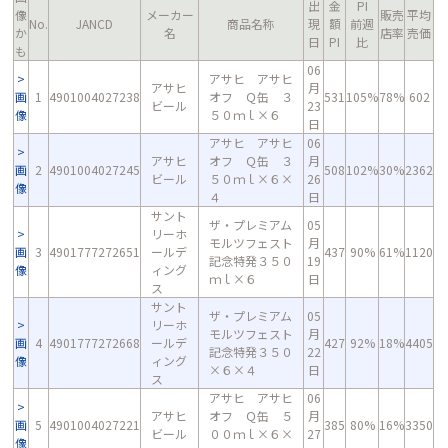
出
金
PI
像
メーカー
販売
平均
No.
JANCD
商品名称
現
額
前週
か
名
店率
売価
日
PI
比
も
06
アサヒ アサヒ
アサヒ
月
画
1
4901004027238
オフ Ｑ缶 ３
531
105%
78%
602
ビール
23
像
５０ｍｌ×６
日
アサヒ アサヒ
06
アサヒ
オフ Ｑ缶 ３
月
画
2
4901004027245
508
102%
30%
2362
ビール
５０ｍｌ×６×
26
像
４
日
サント
ザ・プレミアム
05
リーホ
モルツフェスト
月
画
3
4901777272651
ールデ
437
90%
61%
1120
記念特発３５０
19
像
ィング
ｍｌ×６
日
ス
サント
ザ・プレミアム
05
リーホ
モルツフェスト
月
画
4
4901777272668
ールデ
427
92%
18%
4405
記念特発３５０
22
像
ィング
×６×４
日
ス
アサヒ アサヒ
06
アサヒ
オフ Ｑ缶 ５
月
画
5
4901004027221
385
80%
16%
3350
ビール
００ｍｌ×６×
27
像