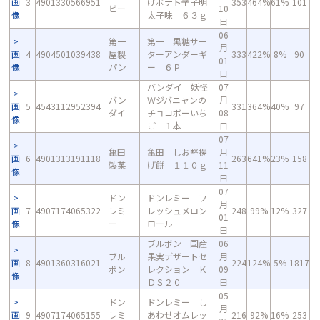
画
3
4901330566951
げポテト辛子明
353
464%
61%
101
ビー
10
像
太子味 ６３ｇ
日
06
第一
第一 黒糖サー
月
画
4
4904501039438
屋製
ターアンダーギ
333
422%
8%
90
01
像
パン
ー ６Ｐ
日
バンダイ 妖怪
07
バン
Ｗジバニャンの
月
画
5
4543112952394
331
364%
40%
97
ダイ
チョコボーいち
08
像
ご １本
日
07
亀田
亀田 しお堅揚
月
画
6
4901313191118
263
641%
23%
158
製菓
げ餅 １１０ｇ
11
像
日
07
ドン
ドンレミー フ
月
画
7
4907174065322
レミ
レッシュメロン
248
99%
12%
327
01
像
ー
ロール
日
ブルボン 国産
06
ブル
果実デザートセ
月
画
8
4901360316021
224
124%
5%
1817
ボン
レクション Ｋ
09
像
ＤＳ２０
日
05
ドン
ドンレミー し
月
画
9
4907174065155
レミ
あわせオムレッ
216
92%
16%
253