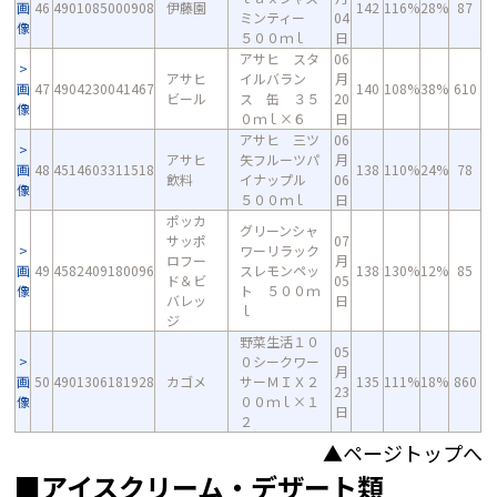
画
46
4901085000908
伊藤園
142
116%
28%
87
ミンティー
04
像
５００ｍｌ
日
アサヒ スタ
06
アサヒ
イルバラン
月
画
47
4904230041467
140
108%
38%
610
ビール
ス 缶 ３５
20
像
０ｍｌ×６
日
アサヒ 三ツ
06
アサヒ
矢フルーツパ
月
画
48
4514603311518
138
110%
24%
78
飲料
イナップル
06
像
５００ｍｌ
日
ポッカ
グリーンシャ
サッポ
07
ワーリラック
ロフー
月
画
49
4582409180096
スレモンペッ
138
130%
12%
85
ド＆ビ
05
像
ト ５００ｍ
バレッ
日
ｌ
ジ
野菜生活１０
05
０シークワー
月
画
50
4901306181928
カゴメ
サーＭＩＸ２
135
111%
18%
860
23
像
００ｍｌ×１
日
２
▲ページトップへ
■アイスクリーム・デザート類