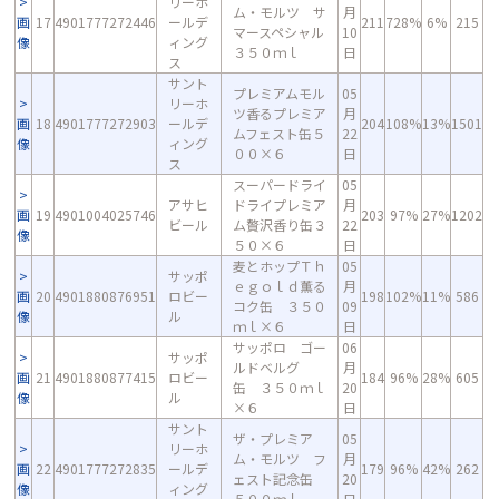
リーホ
ム・モルツ サ
月
画
17
4901777272446
ールデ
211
728%
6%
215
マースペシャル
10
像
ィング
３５０ｍｌ
日
ス
サント
プレミアムモル
05
リーホ
ツ香るプレミア
月
画
18
4901777272903
ールデ
204
108%
13%
1501
ムフェスト缶５
22
像
ィング
００×６
日
ス
スーパードライ
05
アサヒ
ドライプレミア
月
画
19
4901004025746
203
97%
27%
1202
ビール
ム贅沢香り缶３
22
像
５０×６
日
麦とホップＴｈ
05
サッポ
ｅｇｏｌｄ薫る
月
画
20
4901880876951
ロビー
198
102%
11%
586
コク缶 ３５０
09
像
ル
ｍｌ×６
日
サッポロ ゴー
06
サッポ
ルドベルグ
月
画
21
4901880877415
ロビー
184
96%
28%
605
缶 ３５０ｍｌ
20
像
ル
×６
日
サント
ザ・プレミア
05
リーホ
ム・モルツ フ
月
画
22
4901777272835
ールデ
179
96%
42%
262
ェスト記念缶
20
像
ィング
５００ｍｌ
日