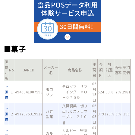
■菓子
画
出
金
PI
像
メーカー
販売
平均
No.
JANCD
商品名称
現
額
前週
か
名
店率
売価
日
PI
比
も
05
モロゾフ サマ
モロ
月
画
1
4946841007593
ーイング ＭＯ
624
89%
7%
2981
ゾフ
15
像
－０７５９
日
八昇製菓 切り
06
八昇
出しカステラマ
月
画
2
4977375319517
379
178%
6%
196
製菓
ーブル ２１０
05
像
ｇ
日
07
カルビー 堅あ
カル
月