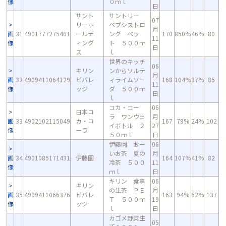
像
０ｍｌ
日
サント
サントリー
07
リーホ
ペプシストロ
月
画
31
4901777275461
ールデ
ング ペッ
170
850%
46%
80
11
像
ィング
ト ５００ｍ
日
ス
ｌ
世界のキッチ
06
キリン
ンからソルテ
月
画
32
4909411064129
ビバレ
ィライムソー
168
104%
37%
85
11
像
ッジ
ダ ５００ｍ
日
ｌ
コカ・コー
06
日本コ
ラ ワンウェ
月
画
33
4902102115049
カ・コ
167
79%
24%
102
イボトル ２
27
像
ーラ
５０ｍｌ
日
伊藤園 おー
06
いお茶 夏の
月
画
34
4901085171431
伊藤園
164
107%
41%
82
冷茶 ５００
11
像
ｍｌ
日
キリン 食事
06
キリン
の生茶 ＰＥ
月
画
35
4909411066376
ビバレ
163
94%
62%
137
Ｔ ５００ｍ
19
像
ッジ
ｌ
日
カゴメ野菜生
05