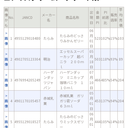
画
平
出
金
PI
像
メーカー
販売
均
No.
JANCD
商品名称
現
額
前週
か
名
店率
売
日
PI
比
も
価
06
たらみのどっさ
月
画
1
4955129018480
たらみ
523
102%
15%
103
りみかんゼリー
01
像
日
エッセルスーパ
05
ーカップ 超バ
月
画
2
4902705123304
明治
503
118%
93%
89
ニラ ２００ｍ
18
像
ｌ
日
ハーゲ
ハーゲンダッ
07
ンダッ
ツ ミニカップ
月
画
3
4976994205249
466
485%
54%
204
ツジャ
珈琲バニラ １
10
像
パン
１０ｍｌ
日
05
赤城乳業 ガリ
赤城乳
月
画
4
4901170105457
ガリ君ソーダ
453
137%
94%
204
業
01
像
６３ｍｌ
日
06
たらみのどっさ
月
画
5
4955129018527
たらみ
りミックスゼリ
444
105%
14%
103
01
像
ー