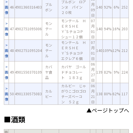
ブルボン ロア
ブル
月
画
46
4901360316403
ンヌ パイン
140
92%
6%
252
ボン
09
像
２０枚
日
モンテール Ｈ
07
モン
ＥＲＳＨＥ
月
画
47
4902751095006
テー
140
94%
16%
203
Ｙ’ＳチョコＰ
01
像
ル
シュー１２個
日
モンテール Ｈ
07
モン
ＥＲＳＨＥ
月
画
48
4902751095204
テー
140
109%
12%
212
Ｙ’ＳチョコＰ
01
像
ル
エクレア６個
日
06
カバ
カバヤ ゴール
月
画
49
4901550370109
ヤ食
ドチョコレー
139
82%
9%
224
27
像
品
ト １８３ｇ
日
カルビー じゃ
06
カル
がりこゴロゴロ
月
画
50
4901330575083
138
80%
62%
117
ビー
チーズベーコ
21
像
ン ５２ｇ
日
▲ページトップへ
■酒類
画