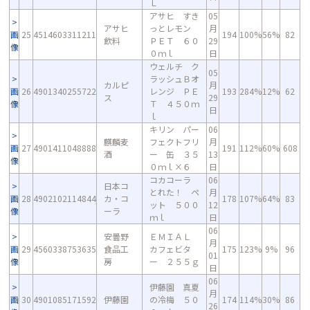
Ｌ
アサヒ すき
05
アサヒ
っとレモン
月
画
25
4514603311211
194
100%
56%
82
飲料
ＰＥＴ ６０
29
像
０ｍｌ
日
ウェルチ ク
05
ラッシュＢオ
カルピ
月
画
26
4901340255722
レンジ ＰＥ
193
284%
12%
62
ス
29
像
Ｔ ４５０ｍ
日
ｌ
キリン パー
06
麒麟麦
フェクトフリ
月
画
27
4901411048888
191
112%
60%
608
酒
ー 缶 ３５
13
像
０ｍｌ×６
日
コカコーラ
06
日本コ
とれた！ ペ
月
画
28
4902102114844
カ・コ
178
107%
64%
83
ット ５００
12
像
ーラ
ｍｌ
日
06
安曇野
ＥＭＩＡＬ
月
画
29
4560338753635
食品工
カフェビタ
175
123%
9%
96
01
像
房
ー ２５５ｇ
日
06
伊藤園 真夏
月
画
30
4901085171592
伊藤園
の冷梅 ５０
174
114%
30%
86
26