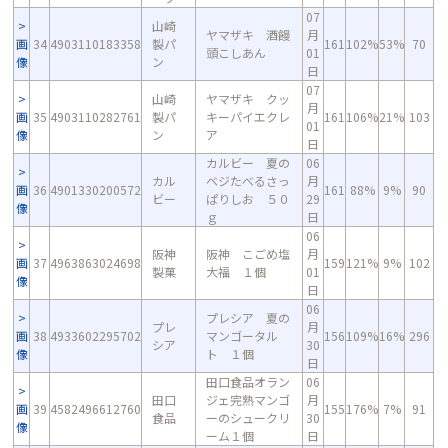
07
山崎
ヤマザキ 酒饅
月
画
34
4903110183358
製パ
161
102%
53%
70
頭こしあん
01
像
ン
日
07
山崎
ヤマザキ クッ
月
画
35
4903110282761
製パ
キーパイエクレ
161
106%
21%
103
01
像
ン
ア
日
カルビー 夏の
06
カル
ベジたべるさっ
月
画
36
4901330200572
161
88%
9%
90
ビー
ぱりしお ５０
29
像
ｇ
日
06
阪神
阪神 こごめ塩
月
画
37
4963863024698
159
121%
9%
102
製菓
大福 １個
01
像
日
06
プレシア 夏の
プレ
月
画
38
4933602295702
マンゴータル
156
109%
16%
296
シア
30
像
ト １個
日
田口食品オラン
06
田口
ジェ完熟マンゴ
月
画
39
4582496612760
155
176%
7%
91
食品
ーのシュークリ
30
像
ーム１個
日