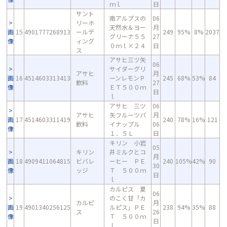
ｍｌ
日
サント
南アルプスの
06
リーホ
天然水＆ヨー
月
画
15
4901777268913
ールデ
249
95%
8%
2037
グリーナ５５
27
像
ィング
０ｍｌ×２４
日
ス
アサヒ三ツ矢
06
サイダーグリ
アサヒ
月
画
16
4514603313413
ーンレモンＰ
245
68%
53%
84
飲料
27
像
ＥＴ５００ｍ
日
ｌ
アサヒ 三ツ
06
アサヒ
矢フルーツパ
月
画
17
4514603311419
240
78%
16%
121
飲料
イナップル
06
像
１．５Ｌ
日
キリン 小岩
05
キリン
井ミルクとコ
月
画
18
4909411064815
ビバレ
ーヒー ＰＥ
240
105%
42%
90
30
像
ッジ
Ｔ ５００ｍ
日
ｌ
カルピス 夏
06
のこく甘「カ
カルピ
月
画
19
4901340256125
ルピス」ＰＥ
238
94%
35%
88
ス
26
像
Ｔ ５００ｍ
日
ｌ