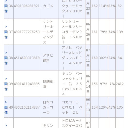
活１００シー
月
画
36
4901306081921
カゴメ
クヮーサミッ
162
114%
83%
82
23
像
クス２００ｍ
日
ｌ
サント
サントリー
06
リーホ
オールフリー
月
画
37
4901777276253
ールデ
コラーゲンＲ
161
79%
74%
139
26
像
ィング
缶 ３５０ｍ
日
ス
ｌ
アサヒ バヤ
07
リースレッド
アサヒ
月
画
38
4514603313819
グレフルＰＥ
160
302%
24%
84
飲料
11
像
Ｔ ４５０ｍ
日
ｌ
キリン パー
06
フェクトフリ
麒麟麦
月
画
39
4901411048895
ー 缶 ３５
156
97%
7%
2412
酒
14
像
０ｍｌ×６×
日
４
06
日本コ
コカコーラ
月
画
40
4902102114837
カ・コ
とれた！ ペ
154
120%
41%
135
13
像
ーラ
ット ２Ｌ
日
トロピカーナ
07
キリン
スクイーズバ
月