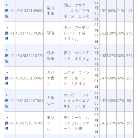
07
栗山 ばかう
栗山
月
画
40
4901336149691
け たらこマヨ
152
69%
11%
148
米菓
02
像
ネーズ １８枚
日
07
明治 アーモン
月
画
41
4902777000282
明治
ドアソート袋
152
128%
16%
278
05
像
１３４ｇ
日
06
森永
森永 ベイクＴ
月
画
42
4902888216725
148
107%
38%
271
製菓
ＴＰ １０５ｇ
13
像
日
07
カバ
カバヤ フィン
月
画
43
4901550139584
ヤ食
ガーチョコレー
147
490%
6%
259
01
像
品
ト １６４ｇ
日
07
カルビー Ｄｅ
カル
月
画
44
4901330567361
ｅｐｏライムソ
142
430%
37%
95
ビー
09
像
ルト ５５ｇ
日
07
モン
モンテール し
月
画
45
4902751095709
テー
っとりレモンケ
141
137%
6%
297
01
像
ル
ーキ ３個
日
05