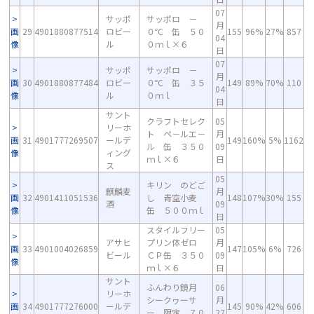
07
サッポ
サッポロ －
月
画
29
4901880877514
ロビー
０℃ 缶 ５０
155
96%
27%
857
04
像
ル
０ｍｌ×６
日
07
サッポ
サッポロ －
月
画
30
4901880877484
ロビー
０℃ 缶 ３５
149
89%
70%
110
04
像
ル
０ｍｌ
日
サント
クラフトセレク
05
リーホ
ト ペ－ルエ－
月
画
31
4901777269507
ールデ
149
160%
5%
1162
ル 缶 ３５０
09
像
ィング
ｍｌ×６
日
ス
05
キリン のどご
麒麟麦
月
画
32
4901411051536
し 青空小麦
148
107%
30%
155
酒
09
像
缶 ５００ｍｌ
日
スタイルフリー
05
アサヒ
プリン体ゼロ
月
画
33
4901004026859
147
105%
6%
726
ビール
ＣＰ缶 ３５０
09
像
ｍｌ×６
日
サント
ふんわり鏡月
06
リーホ
シークヮーサ
月
画
34
4901777276000
ールデ
145
90%
42%
606
ー 限定 ７０
27