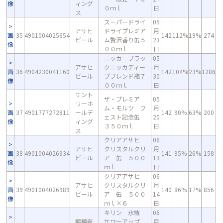
像
ィング
０ｍｌ
日
ス
スーパードライ
05
アサヒ
ドライプレミア
月
画
35
4901004025654
142
112%
19%
274
ビール
ム贅沢香り缶５
23
像
００ｍｌ
日
ニッカ ブラッ
05
アサヒ
クニッカディー
月
画
36
4904230041160
142
104%
23%
1286
ビール
プブレンド瓶７
30
像
００ｍｌ
日
サント
ザ・プレミア
05
リーホ
ム・モルツ フ
月
画
37
4901777272811
ールデ
142
90%
63%
200
ェスト記念缶
20
像
ィング
３５０ｍｌ
日
ス
クリアアサヒ
06
アサヒ
クリスタルクリ
月
画
38
4901004026934
141
95%
26%
158
ビール
ア 缶 ５００
13
像
ｍｌ
日
クリアアサヒ
06
アサヒ
クリスタルクリ
月
画
39
4901004026989
140
86%
17%
856
ビール
ア 缶 ５００
14
像
ｍｌ×６
日
キリン 氷結
06
麒麟麦
サワーアップ
月