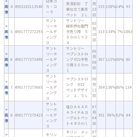
日本コ
茶流彩彩 丁
月
画
4
4902102113540
カ・コ
333
158%
14%
93
寧仕立て麦茶
23
像
ーラ
ペット ２Ｌ
日
サント
サントリー
05
リーホ
緑茶伊右衛門
月
画
5
4901777272293
ールデ
手売り用 ５
313
134%
7%
1863
10
像
ィング
００ｍｌ×２
日
ス
４
サント
サントリー
06
リーホ
ペプシストロ
月
画
6
4901777273498
ールデ
ングゼロ手売
307
115%
90%
80
08
像
ィング
り用５００ｍ
日
ス
ｌ
サント
ペプシストロ
06
リーホ
ング ゼロ
月
画
7
4901777273665
ールデ
304
136%
86%
134
ペットデザイ
12
像
ィング
ン １．５Ｌ
日
ス
サント
塩ＤＡＫＡＲ
07
リーホ
Ａライチ＆ヨ
月
画
8
4901777275423
ールデ
301
86%
62%
84
ーグルトペッ
04
像
ィング
ト４９０ｍｌ
日
ス
キリン メッ
07
キリン