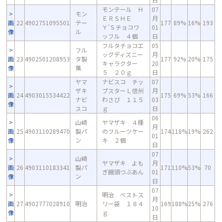
モンテール Ｈ
07
モン
ＥＲＳＨＥ
月
画
22
4902751095501
テー
177
89%
16%
193
Ｙ’Ｓチョコワ
01
像
ル
ッフル ４個
日
フルタチョコエ
05
フル
ッグディズニー
月
画
23
4902501208953
タ製
177
92%
20%
175
キャラクター
20
像
菓
５ ２０ｇ
日
ヤマ
ナビスコ チッ
07
ザキ
プスターＬ信州
月
画
24
4903015534422
175
69%
53%
166
ナビ
わさび １１５
03
像
スコ
ｇ
日
06
山崎
ヤマザキ ４種
月
画
25
4903110289470
製パ
のフルーツケー
174
118%
19%
262
01
像
ン
キ ２個
日
07
山崎
ヤマザキ よも
月
画
26
4903110183341
製パ
171
110%
53%
70
ぎ饅頭つぶあん
01
像
ン
日
07
明治 ベストス
月
画
27
4902777028910
明治
リー袋 １８４
169
188%
25%
276
10
像
ｇ
日