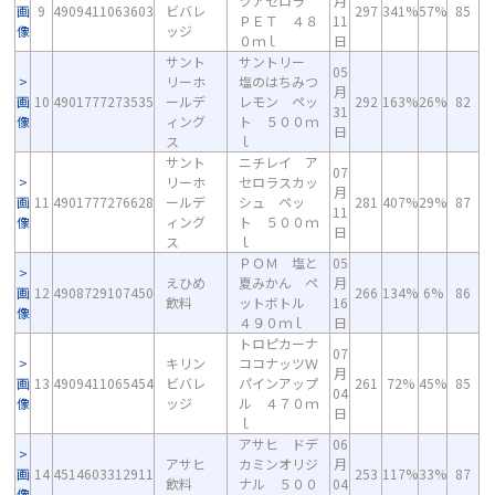
ツアセロラ
月
画
9
4909411063603
ビバレ
297
341%
57%
85
ＰＥＴ ４８
11
像
ッジ
０ｍｌ
日
サント
サントリー
05
リーホ
塩のはちみつ
月
画
10
4901777273535
ールデ
レモン ペッ
292
163%
26%
82
31
像
ィング
ト ５００ｍ
日
ス
ｌ
サント
ニチレイ ア
07
リーホ
セロラスカッ
月
画
11
4901777276628
ールデ
シュ ペッ
281
407%
29%
87
11
像
ィング
ト ５００ｍ
日
ス
ｌ
ＰＯＭ 塩と
05
えひめ
夏みかん ペ
月
画
12
4908729107450
266
134%
6%
86
飲料
ットボトル
16
像
４９０ｍｌ
日
トロピカーナ
07
キリン
ココナッツＷ
月
画
13
4909411065454
ビバレ
パインアップ
261
72%
45%
85
04
像
ッジ
ル ４７０ｍ
日
ｌ
アサヒ ドデ
06
アサヒ
カミンオリジ
月
画
14
4514603312911
253
117%
33%
87
飲料
ナル ５００
04
像