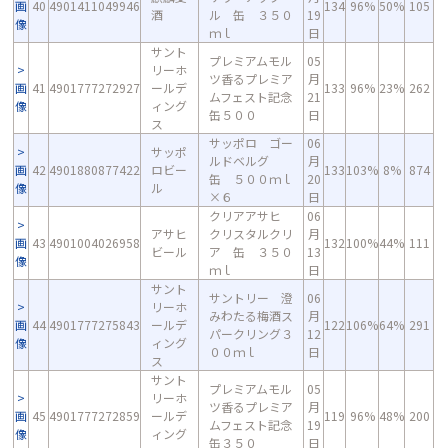
画
40
4901411049946
134
96%
50%
105
酒
ル 缶 ３５０
19
像
ｍｌ
日
サント
プレミアムモル
05
リーホ
ツ香るプレミア
月
画
41
4901777272927
ールデ
133
96%
23%
262
ムフェスト記念
21
像
ィング
缶５００
日
ス
サッポロ ゴー
06
サッポ
ルドベルグ
月
画
42
4901880877422
ロビー
133
103%
8%
874
缶 ５００ｍｌ
20
像
ル
×６
日
クリアアサヒ
06
アサヒ
クリスタルクリ
月
画
43
4901004026958
132
100%
44%
111
ビール
ア 缶 ３５０
13
像
ｍｌ
日
サント
サントリー 澄
06
リーホ
みわたる梅酒ス
月
画
44
4901777275843
ールデ
122
106%
64%
291
パークリング３
12
像
ィング
００ｍｌ
日
ス
サント
プレミアムモル
05
リーホ
ツ香るプレミア
月
画
45
4901777272859
ールデ
119
96%
48%
200
ムフェスト記念
19
像
ィング
缶３５０
日