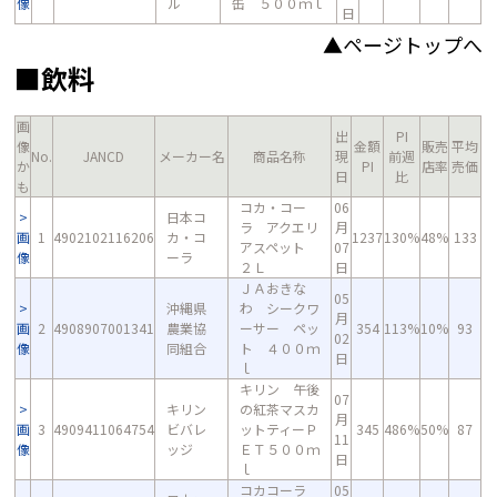
像
ル
缶 ５００ｍｌ
日
▲ページトップへ
■飲料
画
出
PI
像
金額
販売
平均
No.
JANCD
メーカー名
商品名称
現
前週
か
PI
店率
売価
日
比
も
コカ・コー
06
日本コ
ラ アクエリ
月
画
1
4902102116206
カ・コ
1237
130%
48%
133
アスペット
07
像
ーラ
２Ｌ
日
ＪＡおきな
05
沖縄県
わ シークワ
月
画
2
4908907001341
農業協
ーサー ペッ
354
113%
10%
93
02
像
同組合
ト ４００ｍ
日
ｌ
キリン 午後
07
キリン
の紅茶マスカ
月
画
3
4909411064754
ビバレ
ットティーＰ
345
486%
50%
87
11
像
ッジ
ＥＴ５００ｍ
日
ｌ
コカコーラ
05