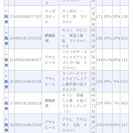
ス
07
サッポ
サッポロ －
月
画
23
4901880877507
ロビー
０℃ 缶 ５０
171
89%
38%
158
04
像
ル
０ｍｌ
日
キリン のどご
05
麒麟麦
し 青空小麦
月
画
24
4901411051550
166
99%
19%
852
酒
缶 ５００ｍｌ
10
像
×６
日
ハイリキザ・ス
07
アサヒ
ペシャルアイス
月
画
25
4904230040927
164
315%
38%
103
ビール
マンゴー缶 ３
10
像
５０ｍｌ
日
スーパードライ
05
アサヒ
ドライプレミア
月
画
26
4901004025708
159
99%
9%
1557
ビール
ム贅沢香り缶５
23
像
００×６
日
キリン 氷結
06
麒麟麦
１５夏 ６缶バ
月
画
27
4901411050218
159
94%
7%
603
酒
ラエティパック
22
像
（Ｓ）
日
06
アサヒ アサヒ
アサヒ
月
画
28
4901004027160
オフ Ｑ缶 ５
156
105%
59%
157
ビール
27
像
００ｍｌ
日