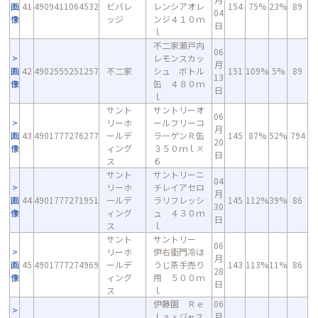
画
41
4909411064532
ビバレ
レンシアオレ
154
75%
23%
89
04
像
ッジ
ンジ４１０ｍ
日
ｌ
不二家瀬戸内
06
レモンスカッ
月
画
42
4902555251257
不二家
シュ ボトル
151
109%
5%
89
13
像
缶 ４８０ｍ
日
ｌ
サント
サントリーオ
06
リーホ
ールフリーコ
月
画
43
4901777276277
ールデ
ラーゲンＲ缶
145
87%
52%
794
20
像
ィング
３５０ｍｌ×
日
ス
６
サント
サントリーニ
04
リーホ
チレイアセロ
月
画
44
4901777271951
ールデ
ラリフレッシ
145
112%
39%
86
30
像
ィング
ュ ４３０ｍ
日
ス
ｌ
サント
サントリー
06
リーホ
伊右衛門冷ほ
月
画
45
4901777274969
ールデ
うじ茶手売り
143
113%
11%
86
28
像
ィング
用 ５００ｍ
日
ス
ｌ
伊藤園 Ｒｅ
06
ｌａｘジャス
月