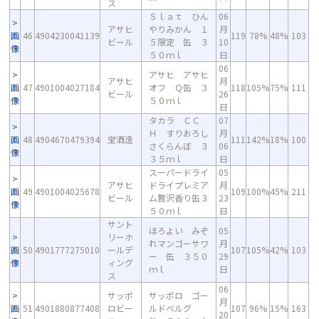
ス
Ｓｌａｔ ひん
06
アサヒ
やりみかん １
月
画
46
4904230041139
119
78%
48%
103
ビール
５限定 缶 ３
10
像
５０ｍｌ
日
06
アサヒ アサヒ
アサヒ
月
画
47
4901004027184
オフ Ｑ缶 ３
118
105%
75%
111
ビール
26
像
５０ｍｌ
日
タカラ ＣＣ
07
Ｈ すりおろし
月
画
48
4904670479394
宝酒造
111
142%
18%
100
さくらんぼ ３
06
像
３５ｍｌ
日
スーパードライ
05
アサヒ
ドライプレミア
月
画
49
4901004025678
109
100%
45%
211
ビール
ム贅沢香り缶３
23
像
５０ｍｌ
日
サント
ほろよい みぞ
05
リーホ
れマンゴーサワ
月
画
50
4901777275010
ールデ
107
105%
42%
103
ー 缶 ３５０
29
像
ィング
ｍｌ
日
ス
06
サッポ
サッポロ ゴー
月
画
51
4901880877408
ロビー
ルドベルグ
107
96%
15%
163
20