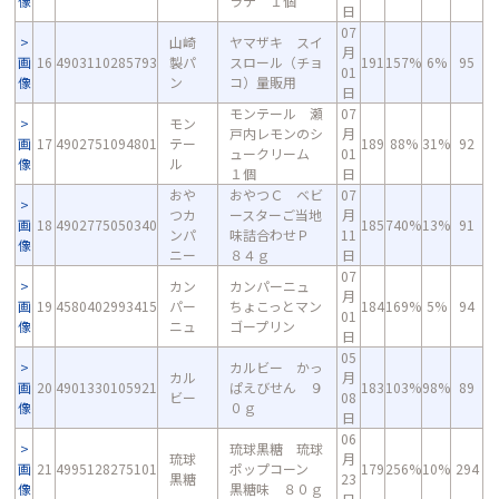
像
ラテ １個
日
07
山崎
ヤマザキ スイ
月
画
16
4903110285793
製パ
スロール（チョ
191
157%
6%
95
01
像
ン
コ）量販用
日
モンテール 瀬
07
モン
戸内レモンのシ
月
画
17
4902751094801
テー
189
88%
31%
92
ュークリーム
01
像
ル
１個
日
おや
おやつＣ ベビ
07
つカ
ースターご当地
月
画
18
4902775050340
185
740%
13%
91
ンパ
味詰合わせＰ
11
像
ニー
８４ｇ
日
07
カン
カンパーニュ
月
画
19
4580402993415
パー
ちょこっとマン
184
169%
5%
94
01
像
ニュ
ゴープリン
日
05
カルビー かっ
カル
月
画
20
4901330105921
ぱえびせん ９
183
103%
98%
89
ビー
08
像
０ｇ
日
06
琉球黒糖 琉球
琉球
月
画
21
4995128275101
ポップコーン
179
256%
10%
294
黒糖
23
像
黒糖味 ８０ｇ
日