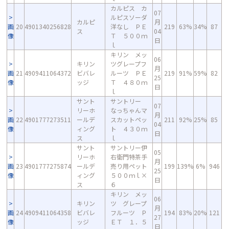
カルピス カ
07
ルピスソーダ
カルピ
月
画
20
4901340256828
洋なし ＰＥ
219
63%
34%
87
ス
04
像
Ｔ ５００ｍ
日
ｌ
キリン メッ
06
キリン
ツグレープフ
月
画
21
4909411064372
ビバレ
ルーツ ＰＥ
219
91%
59%
82
25
像
ッジ
Ｔ ４８０ｍ
日
ｌ
サント
サントリー
07
リーホ
なっちゃんマ
月
画
22
4901777273511
ールデ
スカットペッ
211
92%
25%
85
04
像
ィング
ト ４３０ｍ
日
ス
ｌ
サント
サントリー伊
05
リーホ
右衛門特茶手
月
画
23
4901777275874
ールデ
売り用ペット
199
139%
6%
946
25
像
ィング
５００ｍｌ×
日
ス
６
キリン メッ
06
キリン
ツ グレープ
月
画
24
4909411064358
ビバレ
フルーツ Ｐ
194
83%
20%
121
27
像
ッジ
ＥＴ １．５
日