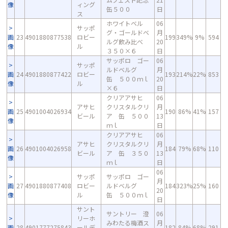
像
ィング
缶５００
日
ス
ホワイトベル
06
サッポ
グ・ゴールドベ
月
画
23
4901880877538
ロビー
199
349%
9%
594
ルグ飲み比べ
20
像
ル
３５０×６
日
サッポロ ゴー
06
サッポ
ルドベルグ
月
画
24
4901880877422
ロビー
193
214%
22%
853
缶 ５００ｍｌ
20
像
ル
×６
日
クリアアサヒ
06
アサヒ
クリスタルクリ
月
画
25
4901004026934
190
86%
41%
157
ビール
ア 缶 ５００
13
像
ｍｌ
日
クリアアサヒ
06
アサヒ
クリスタルクリ
月
画
26
4901004026958
184
79%
68%
110
ビール
ア 缶 ３５０
13
像
ｍｌ
日
06
サッポ
サッポロ ゴー
月
画
27
4901880877408
ロビー
ルドベルグ
184
323%
25%
160
20
像
ル
缶 ５００ｍｌ
日
サント
サントリー 澄
06
リーホ
みわたる梅酒ス
月
画
28
4901777275843
ールデ
182
84%
68%
291