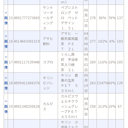
ｍｌ
サント
ペプシスト
06
リーホ
ロング ゼ
月
画
15
4901777273665
ールデ
ロ ペット
278
86%
76%
137
12
像
ィング
デザイン
日
ス
１．５Ｌ
アサヒ 一
04
アサヒ
級茶葉烏龍
月
画
16
4514603301519
277
102%
6%
103
飲料
茶 ＰＥ
06
像
Ｔ ２Ｌ
日
くらし良
04
好 宇治抹
月
画
17
4901117139446
コプロ
269
116%
10%
105
茶入り緑
02
像
茶 ２Ｌ
日
キリン 食
06
キリン
事の生茶
月
画
18
4909411066376
ビバレ
263
1547%
60%
139
ＰＥＴ ５
19
像
ッジ
００ｍｌ
日
カルピスウ
04
ェルチクラ
カルピ
月
画
19
4901340250628
ッシュグレ
258
213%
10%
67
ス
04
像
ープＰＥＴ
日
４５０ｍｌ
キリン 小
岩井ミルク
05