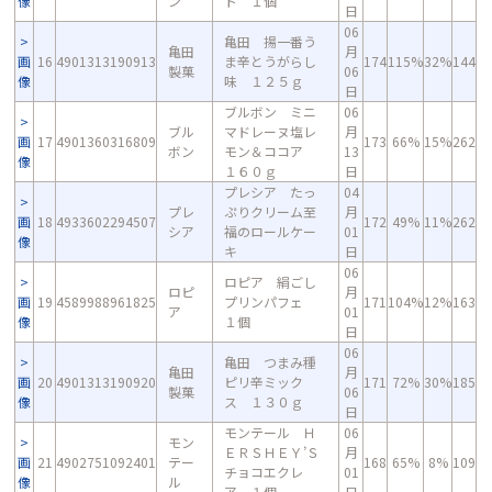
像
ン
ト １個
日
06
亀田 揚一番う
亀田
月
画
16
4901313190913
ま辛とうがらし
174
115%
32%
144
製菓
06
像
味 １２５ｇ
日
ブルボン ミニ
06
ブル
マドレーヌ塩レ
月
画
17
4901360316809
173
66%
15%
262
ボン
モン＆ココア
13
像
１６０ｇ
日
プレシア たっ
04
プレ
ぷりクリーム至
月
画
18
4933602294507
172
49%
11%
262
シア
福のロールケー
01
像
キ
日
06
ロピア 絹ごし
ロピ
月
画
19
4589988961825
プリンパフェ
171
104%
12%
163
ア
01
像
１個
日
06
亀田 つまみ種
亀田
月
画
20
4901313190920
ピリ辛ミック
171
72%
30%
185
製菓
06
像
ス １３０ｇ
日
モンテール Ｈ
06
モン
ＥＲＳＨＥＹ’Ｓ
月
画
21
4902751092401
テー
168
65%
8%
109
チョコエクレ
01
像
ル
ア １個
日