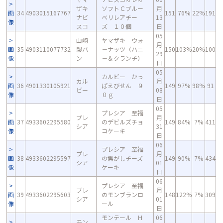
ザキ
ソフトＣブルー
月
画
34
4903015167767
151
76%
22%
191
ナビ
ベリレアチー
13
像
スコ
ズ １０個
日
05
山崎
ヤマザキ ウォ
月
画
35
4903110077732
製パ
－ナッツ（ハニ
150
103%
20%
100
29
像
ン
－＆クランチ）
日
05
カルビー かっ
カル
月
画
36
4901330105921
ぱえびせん ９
149
97%
98%
91
ビー
08
像
０ｇ
日
05
プレシア 至福
プレ
月
画
37
4933602295580
のデビルズチョ
149
84%
7%
411
シア
31
像
コケーキ
日
06
プレシア 至福
プレ
月
画
38
4933602295597
の焦がしチーズ
149
90%
7%
434
シア
01
像
ケーキ
日
06
プレシア 至福
プレ
月
画
39
4933602295603
のモンブランロ
148
122%
7%
309
シア
01
像
ール
日
モンテール Ｈ
06
モン