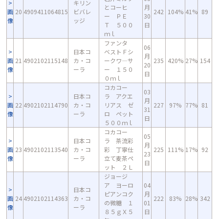
キリン
とコーヒ
月
画
20
4909411064815
ビバレ
242
104%
41%
89
ー ＰＥ
30
像
ッジ
Ｔ ５００
日
ｍｌ
ファンタ
06
日本コ
ベストＦシ
月
画
21
4902102115148
カ・コ
ークワ―サ
235
420%
27%
154
20
像
ーラ
ー １５０
日
０ｍｌ
コカコー
03
日本コ
ラ アクエ
月
画
22
4902102114790
カ・コ
リアス ゼ
227
97%
77%
81
31
像
ーラ
ロ ペット
日
５００ｍｌ
コカコー
05
日本コ
ラ 茶流彩
月
画
23
4902102113540
カ・コ
彩 丁寧仕
225
111%
17%
92
23
像
ーラ
立て麦茶ペ
日
ット ２Ｌ
ジョージ
ア ヨーロ
04
日本コ
ピアンコク
月
画
24
4902102114363
カ・コ
222
83%
28%
342
の微糖 １
01
像
ーラ
８５ｇＸ５
日