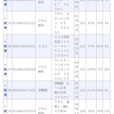
飲料
04
像
ＥＴ ５０
日
０ｍｌ
アサヒ す
05
きっとレモ
アサヒ
月
画
35
4514603311211
ン ＰＥ
185
85%
73%
83
飲料
29
像
Ｔ ６００
日
ｍｌ
カゴメ野菜
05
生活１００
月
画
36
4901306081921
カゴメ
シークヮー
183
97%
82%
82
23
像
サミックス
日
２００ｍｌ
ウィルキン
04
ソンタンサ
アサヒ
月
画
37
4514603308228
ンレモンマ
183
106%
7%
300
飲料
19
像
ルチ ５０
日
０ｍｌ×４
伊藤園 お
06
ーいお茶
月
画
38
4901085171431
伊藤園
183
112%
50%
81
夏の冷茶
11
像
５００ｍｌ
日
アサヒ 食
04
事と一緒に
アサヒ
月
画
39
4514603307610
十六茶Ｗ
180
96%
70%
158
飲料
12