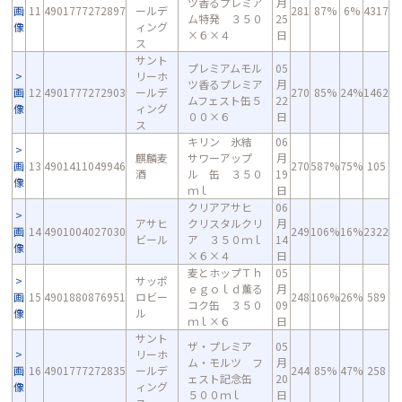
ツ香るプレミア
月
画
11
4901777272897
ールデ
281
87%
6%
4317
ム特発 ３５０
25
像
ィング
×６×４
日
ス
サント
プレミアムモル
05
リーホ
ツ香るプレミア
月
画
12
4901777272903
ールデ
270
85%
24%
1462
ムフェスト缶５
22
像
ィング
００×６
日
ス
キリン 氷結
06
麒麟麦
サワーアップ
月
画
13
4901411049946
270
587%
75%
105
酒
ル 缶 ３５０
19
像
ｍｌ
日
クリアアサヒ
06
アサヒ
クリスタルクリ
月
画
14
4901004027030
249
106%
16%
2322
ビール
ア ３５０ｍｌ
14
像
×６×４
日
麦とホップＴｈ
05
サッポ
ｅｇｏｌｄ薫る
月
画
15
4901880876951
ロビー
248
106%
26%
589
コク缶 ３５０
09
像
ル
ｍｌ×６
日
サント
ザ・プレミア
05
リーホ
ム・モルツ フ
月
画
16
4901777272835
ールデ
244
85%
47%
258
ェスト記念缶
20
像
ィング
５００ｍｌ
日