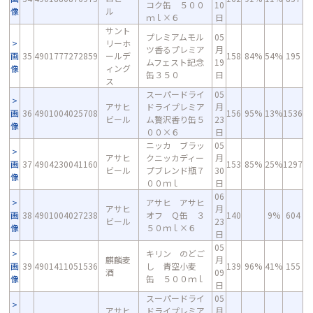
コク缶 ５００
10
像
ル
ｍｌ×６
日
サント
プレミアムモル
05
リーホ
ツ香るプレミア
月
画
35
4901777272859
ールデ
158
84%
54%
195
ムフェスト記念
19
像
ィング
缶３５０
日
ス
スーパードライ
05
アサヒ
ドライプレミア
月
画
36
4901004025708
156
95%
13%
1536
ビール
ム贅沢香り缶５
23
像
００×６
日
ニッカ ブラッ
05
アサヒ
クニッカディー
月
画
37
4904230041160
153
85%
25%
1297
ビール
プブレンド瓶７
30
像
００ｍｌ
日
06
アサヒ アサヒ
アサヒ
月
画
38
4901004027238
オフ Ｑ缶 ３
140
9%
604
ビール
23
像
５０ｍｌ×６
日
05
キリン のどご
麒麟麦
月
画
39
4901411051536
し 青空小麦
139
96%
41%
155
酒
09
像
缶 ５００ｍｌ
日
スーパードライ
05
アサヒ
ドライプレミア
月