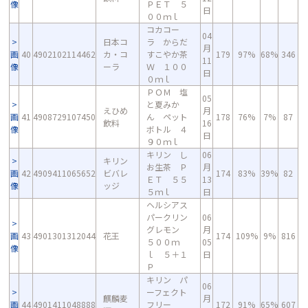
像
ＰＥＴ ５
日
００ｍｌ
コカコー
04
日本コ
ラ からだ
月
画
40
4902102114462
カ・コ
すこやか茶
179
97%
68%
346
11
像
ーラ
Ｗ １００
日
０ｍｌ
ＰＯＭ 塩
05
と夏みか
えひめ
月
画
41
4908729107450
ん ペット
178
76%
7%
87
飲料
16
像
ボトル ４
日
９０ｍｌ
キリン し
06
キリン
お生茶 Ｐ
月
画
42
4909411065652
ビバレ
174
83%
39%
82
ＥＴ ５５
13
像
ッジ
５ｍｌ
日
ヘルシアス
パークリン
06
グレモン
月
画
43
4901301312044
花王
174
109%
9%
816
５００ｍ
05
像
ｌ ５＋１
日
Ｐ
キリン パ
06
ーフェクト
麒麟麦
月
画
44
4901411048888
フリー
172
91%
65%
607