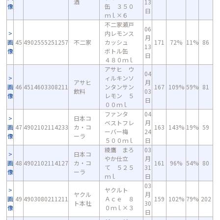
酒
13
像
缶 ３５０
日
ｍｌ×６
不二家瀬戸
06
内レモンス
月
画
45
4902555251257
不二家
カッシュ
171
72%
11%
86
13
像
ボトル缶
日
４８０ｍｌ
アサヒ ウ
04
ィルキンソ
アサヒ
月
画
46
4514603308211
ンタンサン
167
109%
59%
81
飲料
03
像
レモン ５
日
００ｍｌ
ファンタ
04
日本コ
ベストフレ
月
画
47
4902102114233
カ・コ
163
143%
19%
59
ーバー梅
24
像
ーラ
５００ｍｌ
日
綾鷹 まろ
03
日本コ
やか仕立
月
画
48
4902102114127
カ・コ
161
96%
54%
80
て ５２５
31
像
ーラ
ｍｌ
日
03
ヤクルト
ヤクル
月
画
49
4903080211211
Ａｃｅ ８
159
102%
79%
202
ト本社
30
像
０ｍｌ×３
日