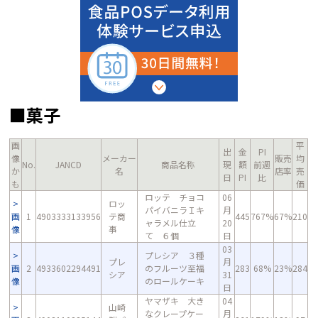
■菓子
画
平
出
金
PI
像
メーカー
販売
均
No.
JANCD
商品名称
現
額
前週
か
名
店率
売
日
PI
比
も
価
ロッテ チョコ
06
ロッ
パイバニラＩキ
月
画
1
4903333133956
テ商
445
767%
67%
210
ャラメル仕立
20
像
事
て ６個
日
03
プレシア ３種
プレ
月
画
2
4933602294491
のフルーツ至福
283
68%
23%
284
シア
31
像
のロールケーキ
日
ヤマザキ 大き
04
山崎
なクレープケー
月