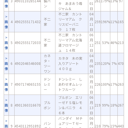
画
3
4903110285144
製パ
261
179%
13%
97
キ あまおう苺
01
像
ン
ジャム＆
日
不二家 カント
04
不二
リーマアム ク
月
画
4
4902555171432
259
196%
11%
165
家
リスピーバニ
11
像
ラ １７枚
日
不二家 カント
06
不二
リーマアム北海
月
画
5
4902555172033
251
53%
46%
213
家
道フロマージ
12
像
ュ １４枚
日
カネ
04
カネタ 木の実
タ・
月
画
6
4902046546008
入りアソート
235
120%
7%
470
ツー
06
像
４００ｇ
ワン
日
05
ドン
ドンレミー し
月
画
7
4907174065155
レミ
あわせオムレッ
226
100%
17%
263
31
像
ー
トフルーツ
日
ブルボン エリ
06
ブル
ーゼＦＳ塩レモ
月
画
8
4901360316670
219
99%
18%
267
ボン
ン＆バニラ ４
13
像
６本
日
バンダイ Ｍチ
06
バン
ュアリーＴセー
月
画
9
4543112951892
210
79%
15%
443