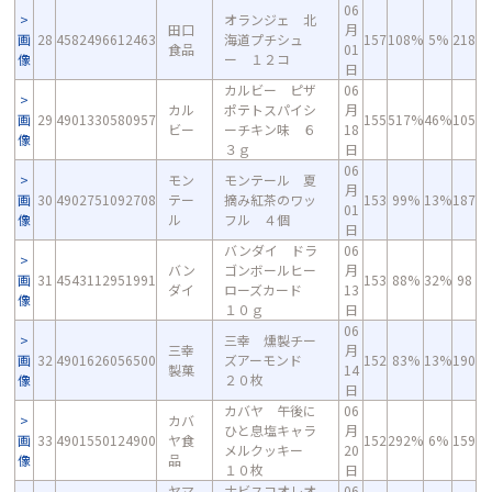
06
オランジェ 北
田口
月
画
28
4582496612463
海道プチシュ
157
108%
5%
218
食品
01
像
ー １２コ
日
カルビー ピザ
06
カル
ポテトスパイシ
月
画
29
4901330580957
155
517%
46%
105
ビー
ーチキン味 ６
18
像
３ｇ
日
06
モン
モンテール 夏
月
画
30
4902751092708
テー
摘み紅茶のワッ
153
99%
13%
187
01
像
ル
フル ４個
日
バンダイ ドラ
06
バン
ゴンボールヒー
月
画
31
4543112951991
153
88%
32%
98
ダイ
ローズカード
13
像
１０ｇ
日
06
三幸 燻製チー
三幸
月
画
32
4901626056500
ズアーモンド
152
83%
13%
190
製菓
14
像
２０枚
日
カバヤ 午後に
06
カバ
ひと息塩キャラ
月
画
33
4901550124900
ヤ食
152
292%
6%
159
メルクッキー
20
像
品
１０枚
日
ヤマ
ナビスコオレオ
06