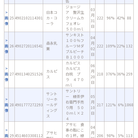
缶
ジョージ
03
日本コ
ア 贅沢生
月
画
25
4902102114301
カ・コ
クリームカ
222
96%
42%
88
31
像
ーラ
フェオレ
日
５００ｍｌ
サンキスト
04
１００％フ
森永乳
月
画
26
4902720116541
ルーツＭダ
222
109%
22%
132
業
02
像
ブルピーチ
日
Ｂ１０００
カルピス
06
カルピス
カルピ
月
画
27
4901340251526
白桃 プ
218
376%
36%
259
ス
20
像
ラ ４７０
日
ｍｌ
サントリ
サント
ー 緑茶伊
05
リーホ
右衛門手売
月
画
28
4901777272293
ールデ
217
121%
6%
1868
り用 ５０
10
像
ィング
０ｍｌ×２
日
ス
４
アサヒ 食
04
事の脂にこ
アサヒ
月
画
29
4514603308112
の１杯。緑
206
98%
5%
113