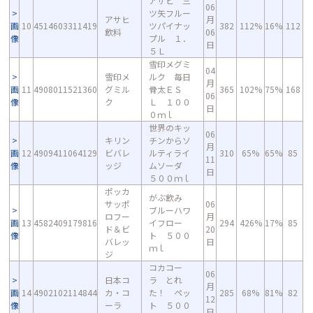
アサヒ 三
06
ツ矢フルー
アサヒ
月
画
10
4514603311419
ツパイナッ
382
112%
16%
112
飲料
06
像
プル １．
日
５Ｌ
雪印メグミ
04
雪印メ
ルク 毎日
月
画
11
4908011521360
グミル
骨太ＥＳ
365
102%
75%
168
06
像
ク
Ｌ １００
日
０ｍｌ
世界のキッ
06
キリン
チンからソ
月
画
12
4909411064129
ビバレ
ルティライ
310
65%
65%
85
11
像
ッジ
ムソーダ
日
５００ｍｌ
ポッカ
がぶ飲み
サッポ
06
ブルーハワ
ロフー
月
画
13
4582409179816
イフロー
294
426%
17%
85
ド＆ビ
20
像
ト ５００
バレッ
日
ｍｌ
ジ
コカコー
06
日本コ
ラ とれ
月
画
14
4902102114844
カ・コ
た！ ペッ
285
68%
81%
82
12
像
ーラ
ト ５００
日