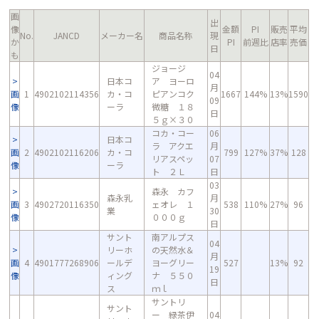
画
出
像
金額
PI
販売
平均
No.
JANCD
メーカー名
商品名称
現
か
PI
前週比
店率
売価
日
も
ジョージ
04
日本コ
ア ヨーロ
月
画
1
4902102114356
カ・コ
ピアンコク
1667
144%
13%
1590
09
像
ーラ
微糖 １８
日
５ｇ×３０
コカ・コー
06
日本コ
ラ アクエ
月
画
2
4902102116206
カ・コ
799
127%
37%
128
リアスペッ
07
像
ーラ
ト ２Ｌ
日
03
森永 カフ
森永乳
月
画
3
4902720116350
ェオレ １
538
110%
27%
96
業
30
像
０００ｇ
日
サント
南アルプス
04
リーホ
の天然水＆
月
画
4
4901777268906
ールデ
ヨーグリー
527
13%
92
19
像
ィング
ナ ５５０
日
ス
ｍｌ
サントリ
サント
ー 緑茶伊
04