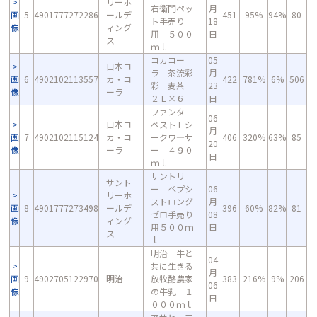
リーホ
右衛門ペッ
月
画
5
4901777272286
ールデ
451
95%
94%
80
ト手売り
18
像
ィング
用 ５００
日
ス
ｍｌ
コカコー
05
日本コ
ラ 茶流彩
月
画
6
4902102113557
カ・コ
422
781%
6%
506
彩 麦茶
23
像
ーラ
２Ｌ×６
日
ファンタ
06
日本コ
ベストＦシ
月
画
7
4902102115124
カ・コ
ークワ―サ
406
320%
63%
85
20
像
ーラ
ー ４９０
日
ｍｌ
サントリ
サント
ー ペプシ
06
リーホ
ストロング
月
画
8
4901777273498
ールデ
396
60%
82%
81
ゼロ手売り
08
像
ィング
用５００ｍ
日
ス
ｌ
明治 牛と
04
共に生きる
月
画
9
4902705122970
明治
放牧酪農家
383
216%
9%
206
06
像
の牛乳 １
日
０００ｍｌ