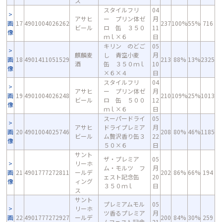
ス
スタイルフリ
04
アサヒ
ー プリン体ゼ
月
画
17
4901004026262
237
100%
55%
716
ビール
ロ 缶 ３５０
11
像
ｍｌ×６
日
キリン のどご
05
麒麟麦
し 青空小麦
月
画
18
4901411051529
213
88%
13%
2325
酒
缶 ３５０ｍｌ
10
像
×６×４
日
スタイルフリ
04
アサヒ
ー プリン体ゼ
月
画
19
4901004026248
210
109%
25%
1013
ビール
ロ 缶 ５００
12
像
ｍｌ×６
日
スーパードライ
05
アサヒ
ドライプレミア
月
画
20
4901004025746
208
80%
46%
1185
ビール
ム贅沢香り缶３
22
像
５０×６
日
サント
ザ・プレミア
05
リーホ
ム・モルツ フ
月
画
21
4901777272811
ールデ
202
86%
66%
194
ェスト記念缶
20
像
ィング
３５０ｍｌ
日
ス
サント
プレミアムモル
05
リーホ
ツ香るプレミア
月
画
22
4901777272927
ールデ
200
84%
30%
259
ムフェスト記念
21