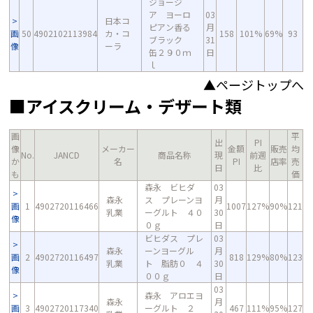
ジョージ
ア ヨーロ
03
日本コ
ピアン香る
月
画
50
4902102113984
カ・コ
158
101%
69%
93
ブラック
31
像
ーラ
缶２９０ｍ
日
ｌ
▲ページトップへ
■アイスクリーム・デザート類
画
平
出
PI
像
メーカー
金額
販売
均
No.
JANCD
商品名称
現
前週
か
名
PI
店率
売
日
比
も
価
森永 ビヒダ
03
森永
ス プレーンヨ
月
画
1
4902720116466
1007
127%
90%
121
乳業
ーグルト ４０
30
像
０ｇ
日
ビヒダス プレ
03
森永
ーンヨーグル
月
画
2
4902720116497
818
129%
80%
123
乳業
ト 脂肪０ ４
30
像
００ｇ
日
03
森永 アロエヨ
森永
月
画
3
4902720117340
ーグルト ２
467
111%
95%
127