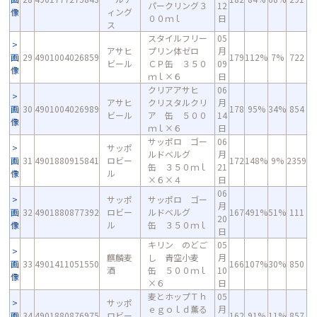
パークリング３
12
像
ィング
００ｍｌ
日
ス
スタイルフリー
05
アサヒ
プリン体ゼロ
月
画
29
4901004026859
179
112%
7%
722
ビール
ＣＰ缶 ３５０
09
像
ｍｌ×６
日
クリアアサヒ
06
アサヒ
クリスタルクリ
月
画
30
4901004026989
178
95%
34%
854
ビール
ア 缶 ５００
14
像
ｍｌ×６
日
サッポロ ゴー
06
サッポ
ルドベルグ
月
画
31
4901880915841
ロビー
172
148%
9%
2359
缶 ３５０ｍｌ
21
像
ル
×６×４
日
06
サッポ
サッポロ ゴー
月
画
32
4901880877392
ロビー
ルドベルグ
167
491%
51%
111
20
像
ル
缶 ３５０ｍｌ
日
キリン のどご
05
麒麟麦
し 青空小麦
月
画
33
4901411051550
166
107%
30%
850
酒
缶 ５００ｍｌ
10
像
×６
日
麦とホップＴｈ
05
サッポ
ｅｇｏｌｄ薫る
月
画
34
4901880876975
ロビー
162
91%
11%
857