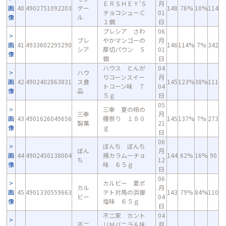
ＥＲＳＨＥＹ’Ｓ
月
画
40
4902751092203
テー
148
76%
10%
114
チョコシューＣ
01
像
ル
１個
日
プレシア さわ
06
プレ
やかマンゴーの
月
画
41
4933602295290
146
114%
7%
342
シア
厚切パウン ５
01
像
個
日
ハウス とんが
04
ハウ
りコーンスイー
月
画
42
4902402863831
ス食
145
123%
38%
111
トコーン味 ７
04
像
品
５ｇ
日
05
三幸 夏の柿の
三幸
月
画
43
4901626049656
種祭り １８０
145
137%
7%
273
製菓
21
像
ｇ
日
06
ぼんち ぼんち
ぼん
月
画
44
4902450138004
揚カラムーチョ
144
62%
16%
90
ち
12
像
味 ６５ｇ
日
06
カルビー 夏ポ
カル
月
画
45
4901330559663
テト対馬の浜御
143
79%
84%
110
ビー
04
像
塩味 ６５ｇ
日
不二家 カント
04
不二
リＭバニラ＆抹
月