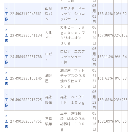
05
山崎
ヤマザキ ド－
月
画
22
4903110049661
製パ
ワッツ ショコ
168
84%
10%
90
01
像
ン
ラバナ－ヌ
日
カルビー Ｊａ
06
カル
ｇａｂｅｅサワ
月
画
23
4901330641184
167
380%
32%
102
ビー
クリオニオン
20
像
３８ｇ
日
06
ロピア エスプ
ロピ
月
画
24
4589988961788
レッソシュー
163
114%
9%
84
ア
01
像
１個
日
湖池屋 ポテト
05
湖池
チップスのり塩
月
画
25
4901335109146
161
61%
8%
83
屋
焼のり仕立て
31
像
５３ｇ
日
06
森永
森永 ベイクＴ
月
画
26
4902888216725
159
88%
23%
265
製菓
ＴＰ １０５ｇ
13
像
日
三幸 越後樽
05
三幸
焼 ほんのり黒
月
画
27
4901626034751
158
109%
6%
95
製菓
胡椒味 １００
16
像
ｇ
日