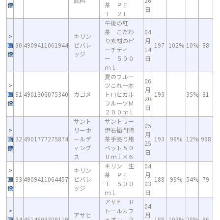
飲料
26
像
茶 ＰＥ
日
Ｔ ２Ｌ
午後の紅
茶 こだわ
04
キリン
り素材のピ
月
画
30
4909411061944
ビバレ
197
102%
10%
88
ーチティ
14
像
ッジ
ー ５００
日
ｍｌ
夏のフルー
06
ツこれ一本
月
画
31
4901306075340
カゴメ
トロピカル
193
35%
81
20
像
フルーツＭ
日
２００ｍｌ
サント
サントリー
05
リーホ
伊右衛門特
月
画
32
4901777275874
ールデ
茶手売り用
193
98%
12%
998
25
像
ィング
ペット５０
日
ス
０ｍｌ×６
キリン 生
04
キリン
茶 ＰＥ
月
画
33
4909411064457
ビバレ
188
99%
54%
79
Ｔ ５００
03
像
ッジ
ｍｌ
日
アサヒ ド
04
トールカフ
アサヒ
月
画
34
4514603309119
ェオレ Ｐ
188
103%
28%
96