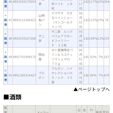
画
46
4902555170503
142
117%
10%
264
家
茶ソフト １９
17
像
枚
日
ヤマザキ 大き
06
山崎
なツインシュー
月
画
47
4903110280415
製パ
142
115%
19%
78
（マンゴー＆ホ
01
像
ン
イップ）
日
不二家 ルック
05
不二
パフェアラモー
月
画
48
4902555167268
142
108%
12%
255
家
ドファミリー
06
像
Ｐ ３２粒
日
ＭＹ夏期限定パ
06
明治
イン＆ココナッ
月
画
49
4902701909575
141
82%
7%
167
屋
ツマシュマロ
01
像
７０ｇ
日
ブルボン ハイ
05
ブル
セレクションＨ
月
画
50
4901360316427
140
86%
7%
870
ボン
Ｓ－１０ ３５
31
像
袋
日
▲ページトップへ
■酒類
画
出
金
PI
像
メーカー
販売
平均