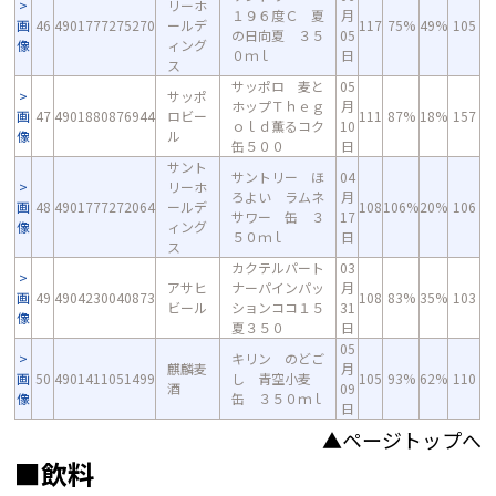
リーホ
１９６度Ｃ 夏
月
画
46
4901777275270
ールデ
117
75%
49%
105
の日向夏 ３５
05
像
ィング
０ｍｌ
日
ス
サッポロ 麦と
05
サッポ
ホップＴｈｅｇ
月
画
47
4901880876944
ロビー
111
87%
18%
157
ｏｌｄ薫るコク
10
像
ル
缶５００
日
サント
サントリー ほ
04
リーホ
ろよい ラムネ
月
画
48
4901777272064
ールデ
108
106%
20%
106
サワー 缶 ３
17
像
ィング
５０ｍｌ
日
ス
カクテルパート
03
アサヒ
ナーパインパッ
月
画
49
4904230040873
108
83%
35%
103
ビール
ションココ１５
31
像
夏３５０
日
05
キリン のどご
麒麟麦
月
画
50
4901411051499
し 青空小麦
105
93%
62%
110
酒
09
像
缶 ３５０ｍｌ
日
▲ページトップへ
■飲料