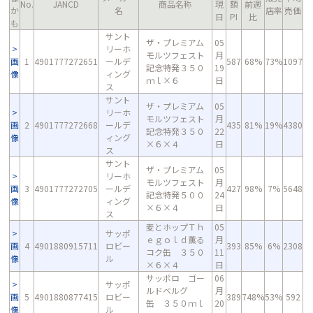
No.
JANCD
商品名称
現
額
前週
か
名
店率
売価
日
PI
比
も
サント
ザ・プレミアム
05
リーホ
モルツフェスト
月
画
1
4901777272651
ールデ
587
68%
73%
1097
記念特発３５０
19
像
ィング
ｍｌ×６
日
ス
サント
ザ・プレミアム
05
リーホ
モルツフェスト
月
画
2
4901777272668
ールデ
435
81%
19%
4380
記念特発３５０
22
像
ィング
×６×４
日
ス
サント
ザ・プレミアム
05
リーホ
モルツフェスト
月
画
3
4901777272705
ールデ
427
98%
7%
5648
記念特発５００
24
像
ィング
×６×４
日
ス
麦とホップＴｈ
05
サッポ
ｅｇｏｌｄ薫る
月
画
4
4901880915711
ロビー
393
85%
6%
2308
コク缶 ３５０
11
像
ル
×６×４
日
サッポロ ゴー
06
サッポ
ルドベルグ
月
画
5
4901880877415
ロビー
389
748%
53%
592
缶 ３５０ｍｌ
20
像
ル