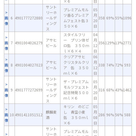
×６
日
サント
プレミアムモル
05
リーホ
ツ香るプレミア
月
画
6
4901777272880
ールデ
358
69%
55%
1096
ムフェスト缶３
20
像
ィング
５０×６
日
ス
スタイルフリ
04
アサヒ
ー プリン体ゼ
月
画
7
4901004026279
356
129%
13%
2771
ビール
ロ缶 ３５０ｍ
12
像
ｌ×６×４
日
クリアアサヒ
06
アサヒ
クリスタルクリ
月
画
8
4901004027023
338
74%
72%
593
ビール
ア 缶 ３５０
12
像
ｍｌ×６
日
サント
ザ・プレミアム
05
リーホ
モルツフェスト
月
画
9
4901777272699
ールデ
316
68%
43%
1462
記念特発５００
20
像
ィング
ｍｌ×６
日
ス
キリン のどご
05
麒麟麦
し 青空小麦
月
画
10
4901411051512
286
96%
56%
588
酒
缶 ３５０ｍｌ
08
像
×６
日
サント
プレミアムモル
05
リーホ