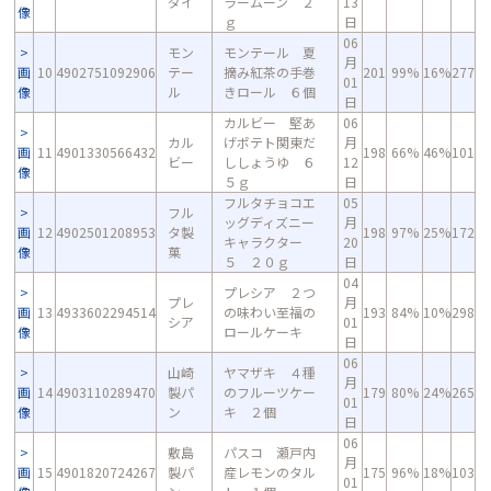
ダイ
ラームーン ２
13
像
ｇ
日
06
モン
モンテール 夏
月
画
10
4902751092906
テー
摘み紅茶の手巻
201
99%
16%
277
01
像
ル
きロール ６個
日
カルビー 堅あ
06
カル
げポテト関東だ
月
画
11
4901330566432
198
66%
46%
101
ビー
ししょうゆ ６
12
像
５ｇ
日
フルタチョコエ
05
フル
ッグディズニー
月
画
12
4902501208953
タ製
198
97%
25%
172
キャラクター
20
像
菓
５ ２０ｇ
日
04
プレシア ２つ
プレ
月
画
13
4933602294514
の味わい至福の
193
84%
10%
298
シア
01
像
ロールケーキ
日
06
山崎
ヤマザキ ４種
月
画
14
4903110289470
製パ
のフルーツケー
179
80%
24%
265
01
像
ン
キ ２個
日
06
敷島
パスコ 瀬戸内
月
画
15
4901820724267
製パ
産レモンのタル
175
96%
18%
103
01