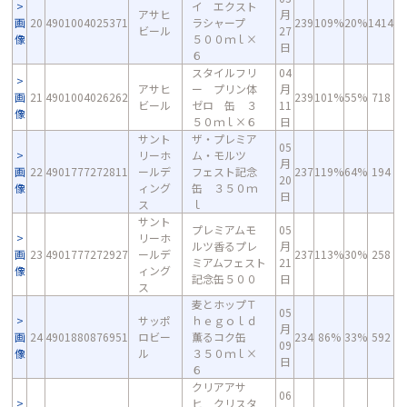
イ エクスト
アサヒ
月
画
20
4901004025371
ラシャープ
239
109%
20%
1414
ビール
27
像
５００ｍｌ×
日
６
スタイルフリ
04
アサヒ
ー プリン体
月
画
21
4901004026262
239
101%
55%
718
ビール
ゼロ 缶 ３
11
像
５０ｍｌ×６
日
サント
ザ・プレミア
05
リーホ
ム・モルツ
月
画
22
4901777272811
ールデ
フェスト記念
237
119%
64%
194
20
像
ィング
缶 ３５０ｍ
日
ス
ｌ
サント
プレミアムモ
05
リーホ
ルツ香るプレ
月
画
23
4901777272927
ールデ
237
113%
30%
258
ミアムフェスト
21
像
ィング
記念缶５００
日
ス
麦とホップＴ
05
サッポ
ｈｅｇｏｌｄ
月
画
24
4901880876951
ロビー
薫るコク缶
234
86%
33%
592
09
像
ル
３５０ｍｌ×
日
６
クリアアサ
06
ヒ クリスタ