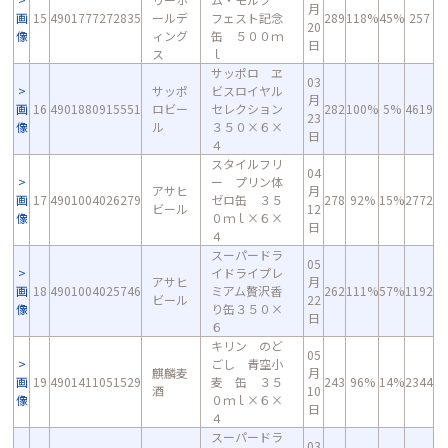
月
画
15
4901777272835
ールデ
フェスト記念
289
118%
45%
257
20
像
ィング
缶 ５００ｍ
日
ス
ｌ
サッポロ ヱ
03
サッポ
ビスロイヤル
月
画
16
4901880915551
ロビー
セレクション
282
100%
5%
4619
23
像
ル
３５０×６×
日
４
スタイルフリ
04
ー プリン体
アサヒ
月
画
17
4901004026279
ゼロ缶 ３５
278
92%
15%
2772
ビール
12
像
０ｍｌ×６×
日
４
スーパードラ
05
イドライプレ
アサヒ
月
画
18
4901004025746
ミアム贅沢香
262
111%
57%
1192
ビール
22
像
り缶３５０×
日
６
キリン のど
05
ごし 青空小
麒麟麦
月
画
19
4901411051529
麦 缶 ３５
243
96%
14%
2344
酒
10
像
０ｍｌ×６×
日
４
スーパードラ
03