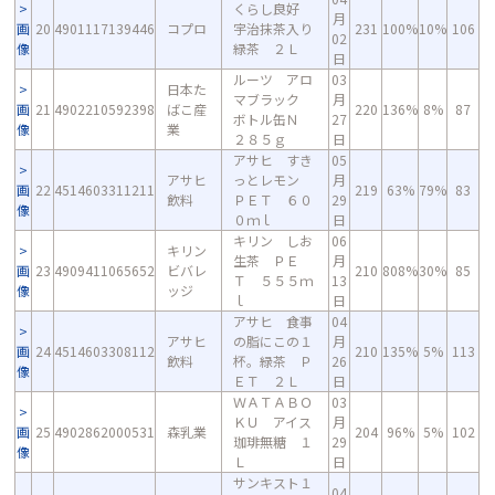
くらし良好
月
画
20
4901117139446
コプロ
宇治抹茶入り
231
100%
10%
106
02
像
緑茶 ２Ｌ
日
ルーツ アロ
03
日本た
マブラック
月
画
21
4902210592398
ばこ産
220
136%
8%
87
ボトル缶Ｎ
27
像
業
２８５ｇ
日
アサヒ すき
05
アサヒ
っとレモン
月
画
22
4514603311211
219
63%
79%
83
飲料
ＰＥＴ ６０
29
像
０ｍｌ
日
キリン しお
06
キリン
生茶 ＰＥ
月
画
23
4909411065652
ビバレ
210
808%
30%
85
Ｔ ５５５ｍ
13
像
ッジ
ｌ
日
アサヒ 食事
04
アサヒ
の脂にこの１
月
画
24
4514603308112
210
135%
5%
113
飲料
杯。緑茶 Ｐ
26
像
ＥＴ ２Ｌ
日
ＷＡＴＡＢＯ
03
ＫＵ アイス
月
画
25
4902862000531
森乳業
204
96%
5%
102
珈琲無糖 １
29
像
Ｌ
日
サンキスト１
04