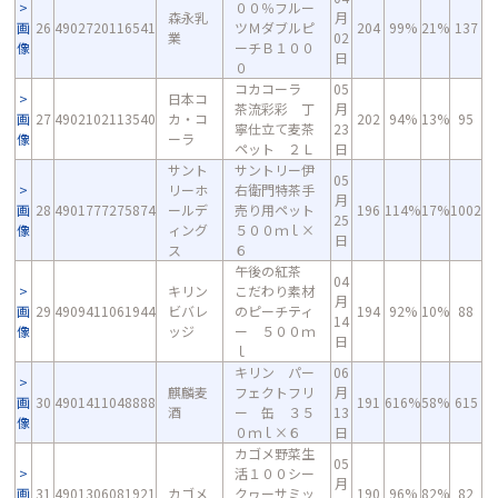
００％フルー
森永乳
月
画
26
4902720116541
ツＭダブルピ
204
99%
21%
137
業
02
像
ーチＢ１００
日
０
コカコーラ
05
日本コ
茶流彩彩 丁
月
画
27
4902102113540
カ・コ
202
94%
13%
95
寧仕立て麦茶
23
像
ーラ
ペット ２Ｌ
日
サント
サントリー伊
05
リーホ
右衛門特茶手
月
画
28
4901777275874
ールデ
売り用ペット
196
114%
17%
1002
25
像
ィング
５００ｍｌ×
日
ス
６
午後の紅茶
04
キリン
こだわり素材
月
画
29
4909411061944
ビバレ
のピーチティ
194
92%
10%
88
14
像
ッジ
ー ５００ｍ
日
ｌ
キリン パー
06
麒麟麦
フェクトフリ
月
画
30
4901411048888
191
616%
58%
615
酒
ー 缶 ３５
13
像
０ｍｌ×６
日
カゴメ野菜生
05
活１００シー
月
画
31
4901306081921
カゴメ
クヮーサミッ
190
96%
82%
82