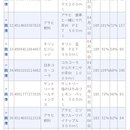
23
像
クス２００ｍ
日
ｌ
アサヒ 食事
04
と一緒に十六
アサヒ
月
画
32
4514603307610
茶Ｗ ＰＥ
189
101%
71%
157
飲料
12
像
Ｔ ５００ｍ
日
ｌ
04
キリン
キリン 生
月
画
33
4909411064457
ビバレ
茶 ＰＥＴ
189
91%
54%
80
03
像
ッジ
５００ｍｌ
日
コカコーラ
04
日本コ
からだすこや
月
画
34
4902102114462
カ・コ
185
109%
68%
345
か茶Ｗ １０
11
像
ーラ
００ｍｌ
日
サント
サントリー
05
リーホ
塩のはちみつ
月
画
35
4901777273535
ールデ
レモン ペッ
185
73%
56%
83
31
像
ィング
ト ５００ｍ
日
ス
ｌ
アサヒ 三ツ
06
アサヒ
矢フルーツパ
月
画
36
4514603311518
183
51%
62%
84
飲料
イナップル
06
像
５００ｍｌ
日