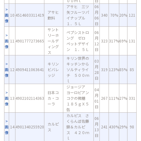
００ｍｌ
日
アサヒ 三ツ
06
アサヒ
矢フルーツパ
月
画
10
4514603311419
340
70%
20%
121
飲料
イナップル
06
像
１．５Ｌ
日
サント
ペプシストロ
06
リーホ
ング ゼロ
月
画
11
4901777273665
ールデ
323
317%
69%
131
ペットデザイ
12
像
ィング
ン １．５Ｌ
日
ス
キリン世界の
03
キリン
キッチンから
月
画
12
4909411063641
ビバレ
ソルティライ
319
123%
85%
85
28
像
ッジ
チ ５００ｍ
日
ｌ
ジョージア
04
日本コ
ヨーロピアン
月
画
13
4902102114363
カ・コ
コクの微糖
267
111%
27%
331
01
像
ーラ
１８５ｇＸ５
日
缶
カルピス さ
06
くらんぼ佐藤
カルピ
月
画
14
4901340255920
錦＆カルピ
241
430%
29%
98
ス
13
像
ス ４２０ｍ
日
ｌ