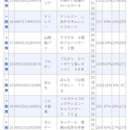
画
15
4933602294514
の味わい至福の
231
125%
11%
288
シア
01
像
ロールケーキ
日
05
ドン
ドンレミー し
月
画
16
4907174065155
レミ
あわせオムレッ
227
94%
18%
259
31
像
ー
トフルーツ
日
06
山崎
ヤマザキ ４種
月
画
17
4903110289470
製パ
のフルーツケー
224
134%
22%
269
01
像
ン
キ ２個
日
06
ブルボン エリ
ブル
月
画
18
4901360316670
ーゼＦＳ塩レモ
223
603%
16%
271
ボン
13
像
ンバニ ４６本
日
05
ぼんち つな揚
ぼん
月
画
19
4902450132408
げカレー ７０
216
116%
6%
87
ち
16
像
ｇ
日
フルタチョコエ
05
フル
ッグディズニー
月
画
20
4902501208953
タ製
205
97%
28%
173
キャラクター
20
像
菓
５ ２０ｇ
日
06
モン
モンテール 夏
月
画
21
4902751092906
テー
摘み紅茶の手巻
204
93%
17%
279
01