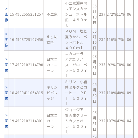
不二家瀬戸内
06
レモンスカッ
月
画
15
4902555251257
不二家
シュ ボトル
237
272%
11%
86
13
像
缶 ４８０ｍ
日
ｌ
ＰＯＭ 塩と
05
えひめ
夏みかん ペ
月
画
16
4908729107450
234
116%
7%
86
飲料
ットボトル
16
像
４９０ｍｌ
日
コカコーラ
03
日本コ
アクエリア
月
画
17
4902102114790
カ・コ
ス ゼロ ペ
233
92%
78%
80
31
像
ーラ
ット５００ｍ
日
ｌ
キリン 小岩
05
キリン
井ミルクとコ
月
画
18
4909411064815
ビバレ
ーヒー ＰＥ
232
110%
40%
89
30
像
ッジ
Ｔ ５００ｍ
日
ｌ
ジョージア
03
日本コ
贅沢生クリー
月
画
19
4902102114301
カ・コ
ムカフェオ
232
107%
42%
84
31
像
ーラ
レ ５００ｍ
日
ｌ
04