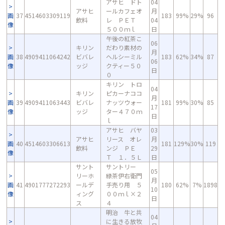
アサヒ ドト
04
アサヒ
ールカフェオ
月
画
37
4514603309119
183
99%
29%
96
飲料
レ ＰＥＴ
04
像
５００ｍｌ
日
午後の紅茶こ
06
キリン
だわり素材の
月
画
38
4909411064242
ビバレ
ヘルシーミル
183
62%
34%
87
06
像
ッジ
クティー５０
日
０
キリン トロ
04
キリン
ピカーナココ
月
画
39
4909411063443
ビバレ
ナッツウォー
181
99%
30%
85
17
像
ッジ
ター４７０ｍ
日
ｌ
アサヒ バヤ
03
アサヒ
リース オレ
月
画
40
4514603306613
181
129%
30%
119
飲料
ンジ ＰＥ
29
像
Ｔ １．５Ｌ
日
サント
サントリー
05
リーホ
緑茶伊右衛門
月
画
41
4901777272293
ールデ
手売り用 ５
180
62%
7%
1898
10
像
ィング
００ｍｌ×２
日
ス
４
明治 牛と共
04
に生きる放牧