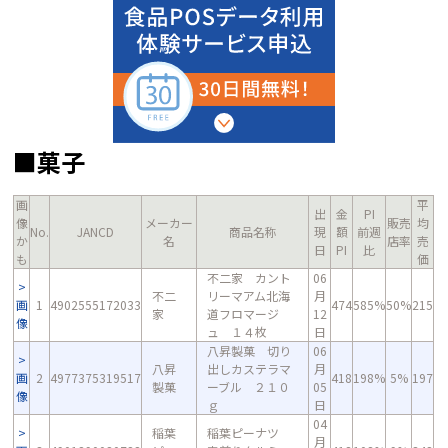
■菓子
画
平
出
金
PI
像
メーカー
販売
均
No.
JANCD
商品名称
現
額
前週
か
名
店率
売
日
PI
比
も
価
不二家 カント
06
不二
リーマアム北海
月
画
1
4902555172033
474
585%
50%
215
家
道フロマージ
12
像
ュ １４枚
日
八昇製菓 切り
06
八昇
出しカステラマ
月
画
2
4977375319517
418
198%
5%
197
製菓
ーブル ２１０
05
像
ｇ
日
04
稲葉
稲葉ピーナツ
月