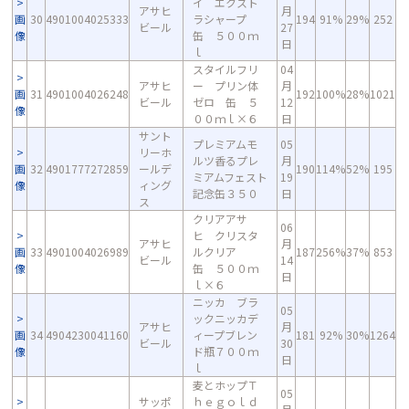
イ エクスト
アサヒ
月
画
30
4901004025333
ラシャープ
194
91%
29%
252
ビール
27
像
缶 ５００ｍ
日
ｌ
スタイルフリ
04
アサヒ
ー プリン体
月
画
31
4901004026248
192
100%
28%
1021
ビール
ゼロ 缶 ５
12
像
００ｍｌ×６
日
サント
プレミアムモ
05
リーホ
ルツ香るプレ
月
画
32
4901777272859
ールデ
190
114%
52%
195
ミアムフェスト
19
像
ィング
記念缶３５０
日
ス
クリアアサ
06
ヒ クリスタ
アサヒ
月
画
33
4901004026989
ルクリア
187
256%
37%
853
ビール
14
像
缶 ５００ｍ
日
ｌ×６
ニッカ ブラ
05
ックニッカデ
アサヒ
月
画
34
4904230041160
ィープブレン
181
92%
30%
1264
ビール
30
像
ド瓶７００ｍ
日
ｌ
麦とホップＴ
05
サッポ
ｈｅｇｏｌｄ