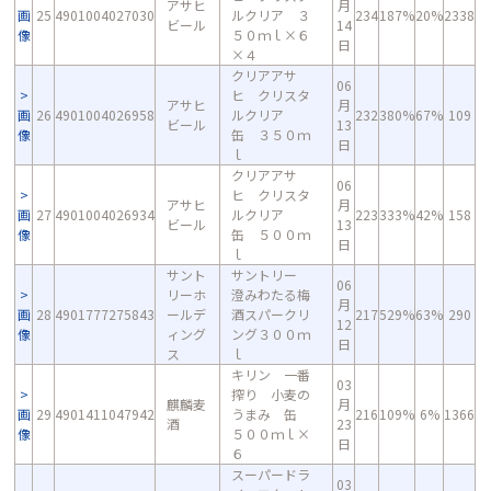
アサヒ
月
画
25
4901004027030
ルクリア ３
234
187%
20%
2338
ビール
14
像
５０ｍｌ×６
日
×４
クリアアサ
06
ヒ クリスタ
アサヒ
月
画
26
4901004026958
ルクリア
232
380%
67%
109
ビール
13
像
缶 ３５０ｍ
日
ｌ
クリアアサ
06
ヒ クリスタ
アサヒ
月
画
27
4901004026934
ルクリア
223
333%
42%
158
ビール
13
像
缶 ５００ｍ
日
ｌ
サント
サントリー
06
リーホ
澄みわたる梅
月
画
28
4901777275843
ールデ
酒スパークリ
217
529%
63%
290
12
像
ィング
ング３００ｍ
日
ス
ｌ
キリン 一番
03
搾り 小麦の
麒麟麦
月
画
29
4901411047942
うまみ 缶
216
109%
6%
1366
酒
23
像
５００ｍｌ×
日
６
スーパードラ
03