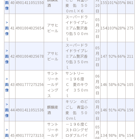
画
40
4901411051550
155
101%
35%
861
酒
麦 缶 ５０
10
像
０ｍｌ×６
日
スーパードラ
05
イドライプレ
アサヒ
月
画
41
4901004025654
ミアム贅沢香
154
103%
28%
275
ビール
23
像
り缶５００ｍ
日
ｌ
スーパードラ
05
イドライプレ
アサヒ
月
画
42
4901004025678
ミアム贅沢香
147
92%
66%
211
ビール
23
像
り缶３５０ｍ
日
ｌ
サント
サントリー
06
リーホ
－１９６度
月
画
43
4901777275256
ールデ
Ｃ 夏のキウ
146
58%
62%
105
06
像
ィング
イ ３５０ｍ
日
ス
ｌ
キリン のど
05
麒麟麦
ごし 青空小
月
画
44
4901411051536
146
91%
43%
156
酒
麦 缶 ５０
09
像
０ｍｌ
日
サント
－１９６度Ｃ
05
リーホ
ストロングゼ
月
画
45
4901777273153
ールデ
ロダブルパイ
134
98%
8%
154
08