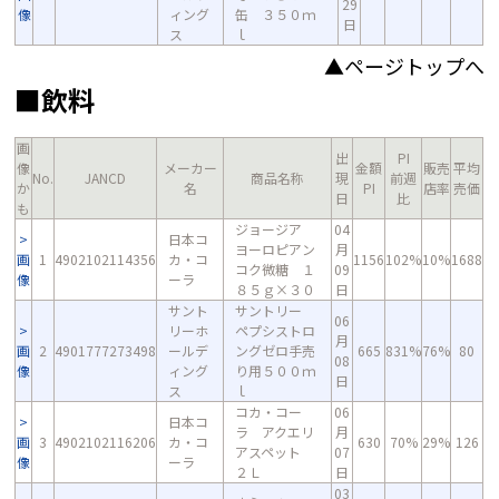
29
像
ィング
缶 ３５０ｍ
日
ス
ｌ
▲ページトップへ
■飲料
画
出
PI
像
メーカー
金額
販売
平均
No.
JANCD
商品名称
現
前週
か
名
PI
店率
売価
日
比
も
ジョージア
04
日本コ
ヨーロピアン
月
画
1
4902102114356
カ・コ
1156
102%
10%
1688
コク微糖 １
09
像
ーラ
８５ｇ×３０
日
サント
サントリー
06
リーホ
ペプシストロ
月
画
2
4901777273498
ールデ
ングゼロ手売
665
831%
76%
80
08
像
ィング
り用５００ｍ
日
ス
ｌ
コカ・コー
06
日本コ
ラ アクエリ
月
画
3
4902102116206
カ・コ
630
70%
29%
126
アスペット
07
像
ーラ
２Ｌ
日
03