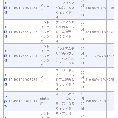
04
ー プリン体
アサヒ
月
画
10
4901004026255
ゼロ缶 ５０
348
95%
6%
3886
ビール
13
像
０ｍｌ×６×
日
４
サント
プレミアムモ
05
リーホ
ルツ香るプレ
月
画
11
4901777272897
ールデ
ミアム特発
324
90%
11%
4302
25
像
ィング
３５０×６×
日
ス
４
サント
プレミアムモ
05
リーホ
ルツ香るプレ
月
画
12
4901777272903
ールデ
317
110%
27%
1447
ミアムフェスト
22
像
ィング
缶５００×６
日
ス
スーパードラ
05
イドライプレ
アサヒ
月
画
13
4901004025753
ミアム贅沢香
310
98%
6%
4725
ビール
24
像
３５０×６×
日
４
キリン のど
05
麒麟麦
ごし 青空小
月
画
14
4901411051512
298
89%
63%
591
酒
麦 缶 ３５
08
像
０ｍｌ×６
日
サント
ザ・プレミア
05
リーホ
ム・モルツ