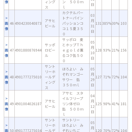
像
ィング
ン ５００ｍ
日
ス
ｌ
カクテルパー
03
トナーパイン
アサヒ
月
画
46
4904230040873
パッションコ
131
385%
30%
103
ビール
31
像
コ１５夏３５
日
０
サッポロ 麦
05
サッポ
とホップＴｈ
月
画
47
4901880876944
ロビー
ｅｇｏｌｄ薫
128
93%
21%
156
10
像
ル
るコク缶５０
日
０
サント
ほろよい み
05
リーホ
ぞれマンゴー
月
画
48
4901777275010
ールデ
127
71%
72%
104
サワー 缶
29
像
ィング
３５０ｍｌ
日
ス
アサヒ スタ
04
イルフリープ
アサヒ
月
画
49
4901004026187
リン体ゼロ
125
98%
41%
181
ビール
12
像
缶 ５００ｍ
日
ｌ
サント
サントリー
05
リーホ
ほろよい み
月
画
50
4901777275034
ールデ
ぞれいちご
120
70%
72%
104