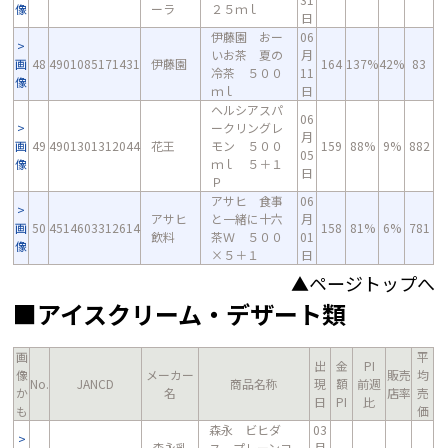
像
ーラ
２５ｍｌ
日
伊藤園 おー
06
いお茶 夏の
月
画
48
4901085171431
伊藤園
164
137%
42%
83
冷茶 ５００
11
像
ｍｌ
日
ヘルシアスパ
06
ークリングレ
月
画
49
4901301312044
花王
モン ５００
159
88%
9%
882
05
像
ｍｌ ５＋１
日
Ｐ
アサヒ 食事
06
アサヒ
と一緒に十六
月
画
50
4514603312614
158
81%
6%
781
飲料
茶Ｗ ５００
01
像
×５＋１
日
▲ページトップへ
■アイスクリーム・デザート類
画
平
出
金
PI
像
メーカー
販売
均
No.
JANCD
商品名称
現
額
前週
か
名
店率
売
日
PI
比
も
価
森永 ビヒダ
03
森永乳
ス プレーンヨ
月