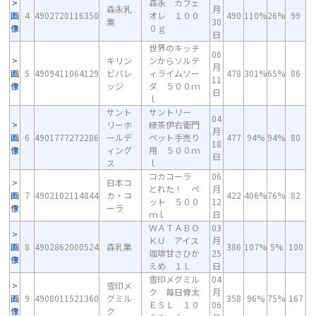
森永 カフェ
森永乳
月
画
4
4902720116350
オレ １００
490
110%
26%
99
業
30
像
０ｇ
日
世界のキッチ
06
キリン
ンからソルテ
月
画
5
4909411064129
ビバレ
ィライムソー
478
301%
65%
86
11
像
ッジ
ダ ５００ｍ
日
ｌ
サント
サントリー
04
リーホ
緑茶伊右衛門
月
画
6
4901777272286
ールデ
ペット手売り
477
94%
94%
80
18
像
ィング
用 ５００ｍ
日
ス
ｌ
コカコーラ
06
日本コ
とれた！ ペ
月
画
7
4902102114844
カ・コ
422
406%
76%
82
ット ５００
12
像
ーラ
ｍｌ
日
ＷＡＴＡＢＯ
03
ＫＵ アイス
月
画
8
4902862000524
森乳業
386
107%
5%
100
珈琲甘さひか
25
像
えめ １Ｌ
日
雪印メグミル
04
雪印メ
ク 毎日骨太
月
画
9
4908011521360
グミル
358
96%
75%
167
ＥＳＬ １０
06
像
ク