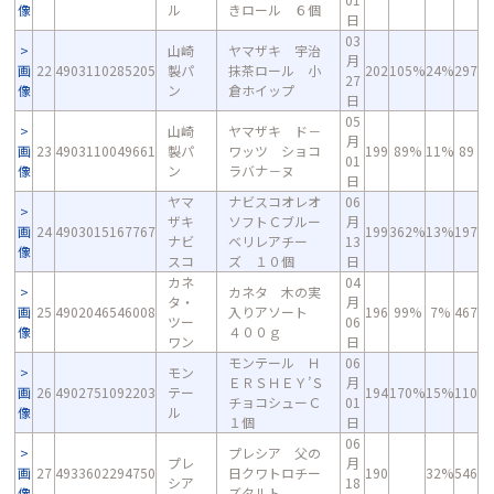
像
ル
きロール ６個
日
03
山崎
ヤマザキ 宇治
月
画
22
4903110285205
製パ
抹茶ロール 小
202
105%
24%
297
27
像
ン
倉ホイップ
日
05
山崎
ヤマザキ ド－
月
画
23
4903110049661
製パ
ワッツ ショコ
199
89%
11%
89
01
像
ン
ラバナ－ヌ
日
ヤマ
ナビスコオレオ
06
ザキ
ソフトＣブルー
月
画
24
4903015167767
199
362%
13%
197
ナビ
ベリレアチー
13
像
スコ
ズ １０個
日
カネ
04
カネタ 木の実
タ・
月
画
25
4902046546008
入りアソート
196
99%
7%
467
ツー
06
像
４００ｇ
ワン
日
モンテール Ｈ
06
モン
ＥＲＳＨＥＹ’Ｓ
月
画
26
4902751092203
テー
194
170%
15%
110
チョコシューＣ
01
像
ル
１個
日
06
プレシア 父の
プレ
月
画
27
4933602294750
日クワトロチー
190
32%
546
シア
18
像
ズタルト