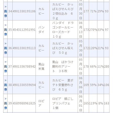
カルビー かっ
05
カル
ぱえびせんえび
月
画
34
4901330195106
177
71%
29%
93
ビー
２倍仕込み ６
30
像
０ｇ
日
バンダイ ドラ
06
バン
ゴンボールヒー
月
画
35
4543112951991
173
270%
33%
97
ダイ
ローズカード
13
像
１０ｇ
日
05
カルビー かっ
カル
月
画
36
4901330195113
ぱえびせん桜え
172
120%
21%
93
ビー
30
像
び ５０ｇ
日
05
栗山 ばかうけ
栗山
月
画
37
4901336708942
勝利のアソー
170
66%
11%
280
米菓
01
像
ト ３６枚
日
06
カルビー 夏ポ
カル
月
画
38
4901330559694
テト安曇野わさ
169
59%
34%
106
ビー
06
像
び ６５ｇ
日
06
ロピア 絹ごし
ロピ
月
画
39
4589988961825
プリンパフェ
165
119%
8%
163
ア
01
像
１個
日