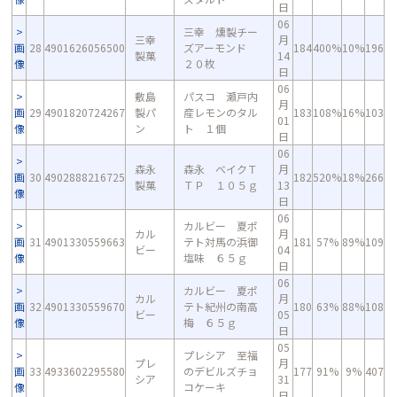
日
06
三幸 燻製チー
三幸
月
画
28
4901626056500
ズアーモンド
184
400%
10%
196
製菓
14
像
２０枚
日
06
敷島
パスコ 瀬戸内
月
画
29
4901820724267
製パ
産レモンのタル
183
108%
16%
103
01
像
ン
ト １個
日
06
森永
森永 ベイクＴ
月
画
30
4902888216725
182
520%
18%
266
製菓
ＴＰ １０５ｇ
13
像
日
06
カルビー 夏ポ
カル
月
画
31
4901330559663
テト対馬の浜御
181
57%
89%
109
ビー
04
像
塩味 ６５ｇ
日
06
カルビー 夏ポ
カル
月
画
32
4901330559670
テト紀州の南高
180
63%
88%
108
ビー
05
像
梅 ６５ｇ
日
05
プレシア 至福
プレ
月
画
33
4933602295580
のデビルズチョ
177
91%
9%
407
シア
31
像
コケーキ
日