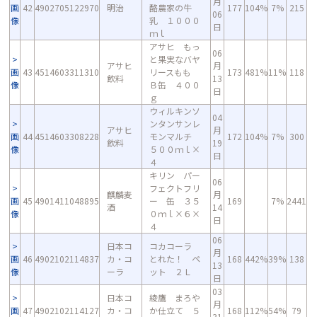
月
画
42
4902705122970
明治
酪農家の牛
177
104%
7%
215
06
像
乳 １０００
日
ｍｌ
アサヒ もっ
06
と果実なバヤ
アサヒ
月
画
43
4514603311310
リースもも
173
481%
11%
118
飲料
13
像
Ｂ缶 ４００
日
ｇ
ウィルキンソ
04
ンタンサンレ
アサヒ
月
画
44
4514603308228
モンマルチ
172
104%
7%
300
飲料
19
像
５００ｍｌ×
日
４
キリン パー
06
フェクトフリ
麒麟麦
月
画
45
4901411048895
ー 缶 ３５
169
7%
2441
酒
14
像
０ｍｌ×６×
日
４
06
日本コ
コカコーラ
月
画
46
4902102114837
カ・コ
とれた！ ペ
168
442%
39%
138
13
像
ーラ
ット ２Ｌ
日
03
日本コ
綾鷹 まろや
月
画
47
4902102114127
カ・コ
か仕立て ５
168
112%
54%
79
31