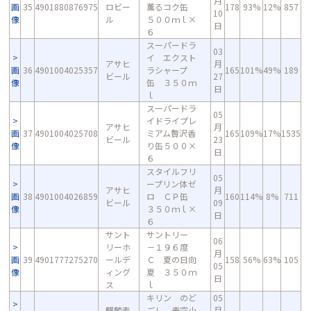
月
画
35
4901880876975
ロビー
薫るコク缶
178
93%
12%
857
10
像
ル
５００ｍｌ×
日
６
スーパードラ
03
イ エクスト
アサヒ
月
画
36
4901004025357
ラシャープ
165
101%
49%
189
ビール
27
像
缶 ３５０ｍ
日
ｌ
スーパードラ
05
イドライプレ
アサヒ
月
画
37
4901004025708
ミアム贅沢香
165
109%
17%
1535
ビール
23
像
り缶５００×
日
６
スタイルフリ
05
ープリン体ゼ
アサヒ
月
画
38
4901004026859
ロ ＣＰ缶
160
114%
8%
711
ビール
09
像
３５０ｍｌ×
日
６
サント
サントリー
06
リーホ
－１９６度
月
画
39
4901777275270
ールデ
Ｃ 夏の日向
158
56%
63%
105
05
像
ィング
夏 ３５０ｍ
日
ス
ｌ
キリン のど
05
麒麟麦
ごし 青空小
月