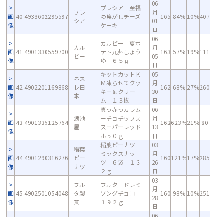
06
プレシア 至福
プレ
月
画
40
4933602295597
の焦がしチーズ
165
84%
10%
407
シア
01
像
ケーキ
日
06
カルビー 夏ポ
カル
月
画
41
4901330559700
テト九州しょう
163
57%
19%
111
ビー
05
像
ゆ ６５ｇ
日
キットカットＫ
05
ネス
Ｍ凍らせてクッ
月
画
42
4902201169868
レ日
162
68%
27%
260
キー＆クリー
30
像
本
ム １３枚
日
真っ赤っカラム
06
湖池
ーチョチップス
月
画
43
4901335125764
162
623%
21%
80
屋
スーパーレッド
13
像
ホ５０ｇ
日
稲葉ピーナツ
03
稲葉
ミックスナッ
月
画
44
4901290316276
ピー
160
121%
17%
285
ツ ６袋 １３
26
像
ナツ
２ｇ
日
03
フル
フルタ ドレミ
月
画
45
4902501054048
タ製
ソングチョコ
160
98%
10%
251
28
像
菓
１９２ｇ
日
06