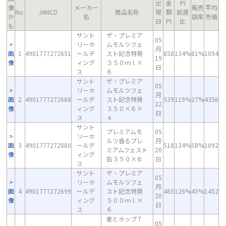
出
金
PI
像
メーカー
販売
平均
No.
JANCD
商品名称
現
額
前週
か
名
店率
売価
日
PI
比
も
サント
ザ・プレミア
05
リーホ
ムモルツフェ
月
画
1
4901777272651
ールデ
スト記念特発
858
134%
81%
1094
19
像
ィング
３５０ｍｌ×
日
ス
６
サント
ザ・プレミア
05
リーホ
ムモルツフェ
月
画
2
4901777272668
ールデ
スト記念特発
539
119%
27%
4356
22
像
ィング
３５０×６×
日
ス
４
サント
プレミアムモ
05
リーホ
ルツ香るプレ
月
画
3
4901777272880
ールデ
518
134%
58%
1092
ミアムフェスト
20
像
ィング
缶３５０×６
日
ス
サント
ザ・プレミア
05
リーホ
ムモルツフェ
月
画
4
4901777272699
ールデ
スト記念特発
465
126%
45%
1452
20
像
ィング
５００ｍｌ×
日
ス
６
麦とホップＴ
05