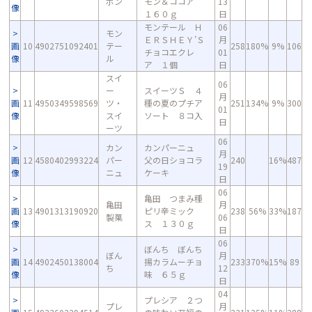
ボン
モン＆ココア
13
像
１６０ｇ
日
モンテール Ｈ
06
モン
ＥＲＳＨＥＹ’Ｓ
月
画
10
4902751092401
テー
258
180%
9%
106
チョコエクレ
01
像
ル
ア １個
日
スイ
06
ー
スイーツＳ ４
月
画
11
4950349598569
ツ・
種の夏のプチア
251
134%
9%
300
01
像
スイ
ソート ８コ入
日
ーツ
06
カン
カンパーニュ
月
画
12
4580402993224
パー
父の日ショコラ
240
16%
487
19
像
ニュ
ケーキ
日
06
亀田 つまみ種
亀田
月
画
13
4901313190920
ピリ辛ミック
238
56%
33%
187
製菓
06
像
ス １３０ｇ
日
06
ぼんち ぼんち
ぼん
月
画
14
4902450138004
揚カラムーチョ
233
370%
15%
89
ち
12
像
味 ６５ｇ
日
04
プレシア ２つ
プレ
月