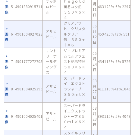
サッポ
ｈｅｇｏｌｄ
月
画
5
4901880915711
ロビー
薫るコク缶
463
128%
6%
2297
11
像
ル
３５０×６×
日
４
クリアアサ
06
ヒ クリスタ
アサヒ
月
画
6
4901004027023
ルクリア
459
425%
73%
591
ビール
12
像
缶 ３５０ｍ
日
ｌ×６
サント
ザ・プレミア
05
リーホ
ムモルツフェ
月
画
7
4901777272705
ールデ
スト記念特発
434
118%
9%
5726
24
像
ィング
５００×６×
日
ス
４
スーパードラ
03
イ エクスト
アサヒ
月
画
8
4901004025395
ラシャープ
411
110%
41%
1045
ビール
27
像
３５０ｍｌ×
日
６
スーパードラ
03
イエクストラ
アサヒ
月
画
9
4901004025401
シャープ３５
393
115%
5%
4048
ビール
28
像
０ｍｌ×６×
日
４
スタイルフリ