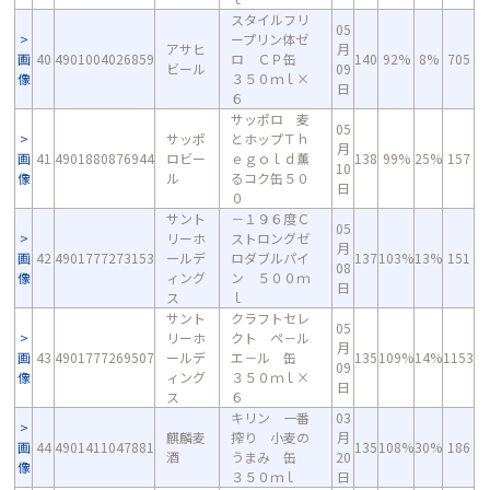
スタイルフリ
05
ープリン体ゼ
アサヒ
月
画
40
4901004026859
ロ ＣＰ缶
140
92%
8%
705
ビール
09
像
３５０ｍｌ×
日
６
サッポロ 麦
05
サッポ
とホップＴｈ
月
画
41
4901880876944
ロビー
ｅｇｏｌｄ薫
138
99%
25%
157
10
像
ル
るコク缶５０
日
０
サント
－１９６度Ｃ
05
リーホ
ストロングゼ
月
画
42
4901777273153
ールデ
ロダブルパイ
137
103%
13%
151
08
像
ィング
ン ５００ｍ
日
ス
ｌ
サント
クラフトセレ
05
リーホ
クト ペ－ル
月
画
43
4901777269507
ールデ
エ－ル 缶
135
109%
14%
1153
09
像
ィング
３５０ｍｌ×
日
ス
６
キリン 一番
03
麒麟麦
搾り 小麦の
月
画
44
4901411047881
135
108%
30%
186
酒
うまみ 缶
20
像
３５０ｍｌ
日