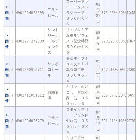
スーパードラ
03
イ エクスト
アサヒ
月
画
4
4901004025395
ラシャープ
375
85%
50%
1048
ビール
27
像
３５０ｍｌ×
日
６
サント
ザ・プレミア
05
リーホ
ムモルツフェ
月
画
5
4901777272699
ールデ
スト記念特発
370
123%
39%
1467
20
像
ィング
５００ｍｌ×
日
ス
６
麦とホップＴ
05
サッポ
ｈｅｇｏｌｄ
月
画
6
4901880915711
ロビー
薫るコク缶
362
118%
9%
2300
11
像
ル
３５０×６×
日
４
キリン のど
05
麒麟麦
ごし 青空小
月
画
7
4901411051512
335
87%
69%
589
酒
麦 缶 ３５
08
像
０ｍｌ×６
日
スタイルフリ
04
ー プリン体
アサヒ
月
画
8
4901004026279
ゼロ缶 ３５
301
91%
12%
2770
ビール
12
像
０ｍｌ×６×
日
４
クリアアサ
03