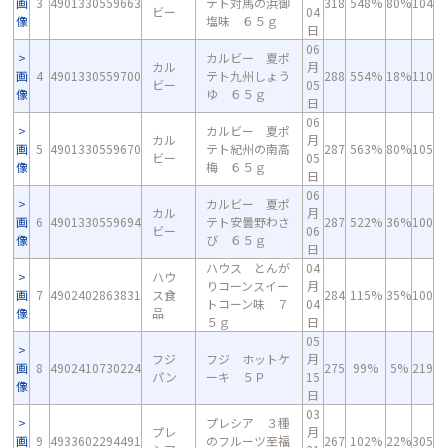
画
3
4901330559663
テト対馬の浜御
318
548%
80%
104
ビー
04
像
塩味 ６５ｇ
日
06
カルビー 夏ポ
カル
月
画
4
4901330559700
テト九州しょう
288
554%
18%
110
ビー
05
像
ゆ ６５ｇ
日
06
カルビー 夏ポ
カル
月
画
5
4901330559670
テト紀州の南高
287
563%
80%
105
ビー
05
像
梅 ６５ｇ
日
06
カルビー 夏ポ
カル
月
画
6
4901330559694
テト安曇野わさ
287
522%
36%
100
ビー
06
像
び ６５ｇ
日
ハウス とんが
04
ハウ
りコーンスイー
月
画
7
4902402863831
ス食
284
115%
35%
100
トコーン味 ７
04
像
品
５ｇ
日
05
フジ
フジ ホットケ
月
画
8
4902410730224
275
99%
5%
219
パン
ーキ ５Ｐ
15
像
日
03
プレシア ３種
プレ
月
画
9
4933602294491
のフルーツ至福
267
102%
22%
305