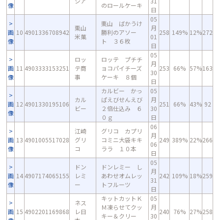
シア
31
像
のロールケーキ
日
05
栗山 ばかうけ
栗山
月
画
10
4901336708942
勝利のアソー
258
149%
12%
272
米菓
01
像
ト ３６枚
日
05
ロッ
ロッテ プチチ
月
画
11
4903333153251
テ商
ョコパイチーズ
253
66%
57%
163
30
像
事
ケーキ ８個
日
カルビー かっ
05
カル
ぱえびせんえび
月
画
12
4901330195106
251
66%
43%
92
ビー
２倍仕込み ６
30
像
０ｇ
日
06
江崎
グリコ カプリ
月
画
13
4901005517028
グリ
コミニ大袋キキ
249
389%
22%
266
06
像
コ
ララ １０本
日
05
ドン
ドンレミー し
月
画
14
4907174065155
レミ
あわせオムレッ
242
109%
18%
259
31
像
ー
トフルーツ
日
キットカットＫ
05
ネス
Ｍ凍らせてクッ
月
画
15
4902201169868
レ日
240
76%
27%
258
キー＆クリー
30