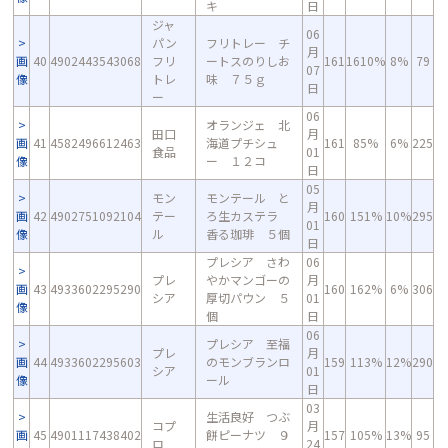
キ
日
ジャ
06
パン
フリトレー チ
月
画
40
4902443543068
フリ
ートスのりしお
161
1610%
8%
79
07
像
トレ
味 ７５ｇ
日
ー
06
オランジェ 北
田口
月
画
41
4582496612463
海道プチシュ
161
85%
6%
225
食品
01
像
ー １２コ
日
05
モン
モンテール と
月
画
42
4902751092104
テー
ろ生カステラ
160
151%
10%
295
01
像
ル
香る珈琲 ５個
日
プレシア さわ
06
プレ
やかマンゴーの
月
画
43
4933602295290
160
162%
6%
306
シア
厚切パウン ５
01
像
個
日
06
プレシア 至福
プレ
月
画
44
4933602295603
のモンブランロ
159
113%
12%
290
シア
01
像
ール
日
03
生活良好 つぶ
コプ
月
画
45
4901117438402
餅ピーナツ ９
157
105%
13%
95
ロ
24