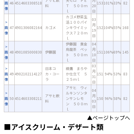
アサヒ飲
矢ゼロ ＰＥ
月
画
46
4514603308518
153
101%
33%
82
料
Ｔ ５００ｍ
20
像
ｌ
日
カゴメ野菜生
03
活１００パイ
月
画
47
4901306082164
カゴメ
ンキウイミッ
152
104%
55%
168
19
像
クス７２０ｍ
日
ｌ
伊藤園 黄金
04
烏龍茶 ペッ
月
画
48
4901085000830
伊藤園
151
106%
69%
145
ト ５００ｍ
10
像
ｌ
日
03
日本コ
綾鷹 まろや
月
画
49
4902102114127
カ・コー
か仕立て ５
151
94%
53%
83
31
像
ラ
２５ｍｌ
日
アサヒ ウィ
04
ルキンソンタ
アサヒ飲
月
画
50
4514603308211
ンサンレモ
150
96%
58%
82
料
03
像
ン ５００ｍ
日
ｌ
▲ページトップへ
■アイスクリーム・デザート類