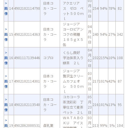
03
日本コ
アクエリア
月
画
14
4902102114790
カ・コー
ス ゼロ ペ
254
94%
78%
82
31
像
ラ
ット５００ｍ
日
ｌ
ジョージア
04
日本コ
ヨーロピアン
月
画
15
4902102114363
カ・コー
コクの微糖
240
94%
27%
342
01
像
ラ
１８５ｇＸ５
日
缶
04
くらし良好
月
画
16
4901117139446
コプロ
宇治抹茶入り
232
215%
10%
108
02
像
緑茶 ２Ｌ
日
ジョージア
03
日本コ
贅沢生クリー
月
画
17
4902102114301
カ・コー
ムカフェオ
217
101%
42%
87
31
像
ラ
レ ５００ｍ
日
ｌ
コカコーラ
05
日本コ
茶流彩彩 丁
月
画
18
4902102113540
カ・コー
216
101%
13%
95
寧仕立て麦茶
23
像
ラ
ペット ２Ｌ
日
ＷＡＴＡＢＯ
03
ＫＵ アイス
月
画
19
4902862000531
森乳業
213
99%
5%
104
珈琲無糖 １
29