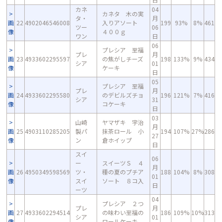
カネ
04
カネタ 木の実
タ・
月
画
22
4902046546008
入りアソート
199
93%
8%
461
ツー
06
像
４００ｇ
ワン
日
06
プレシア 至福
プレ
月
画
23
4933602295597
の焦がしチーズ
198
133%
9%
434
シア
01
像
ケーキ
日
05
プレシア 至福
プレ
月
画
24
4933602295580
のデビルズチョ
196
121%
7%
416
シア
31
像
コケーキ
日
03
山崎
ヤマザキ 宇治
月
画
25
4903110285205
製パ
抹茶ロール 小
194
107%
27%
286
27
像
ン
倉ホイップ
日
スイ
06
ー
スイーツＳ ４
月
画
26
4950349598569
ツ・
種の夏のプチア
188
104%
8%
308
01
像
スイ
ソート ８コ入
日
ーツ
04
プレシア ２つ
プレ
月
画
27
4933602294514
の味わい至福の
186
109%
10%
313
シア
01
像
ロールケーキ