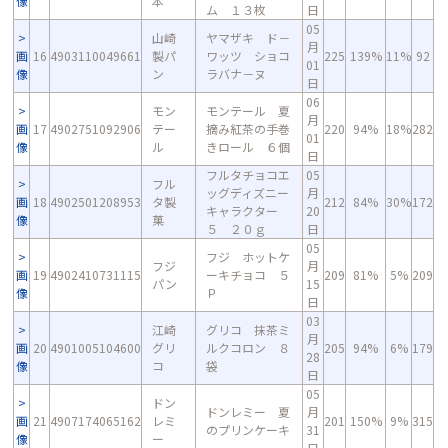
像
本
ム １３枚
日
05
山崎
ヤマザキ ド－
月
画
16
4903110049661
製パ
ワッツ ショコ
225
139%
11%
92
01
像
ン
ラバナ－ヌ
日
06
モン
モンテール 夏
月
画
17
4902751092906
テー
摘み紅茶の手巻
220
94%
18%
282
01
像
ル
きロール ６個
日
フルタチョコエ
05
フル
ッグディズニー
月
画
18
4902501208953
タ製
212
84%
30%
172
キャラクター
20
像
菓
５ ２０ｇ
日
05
フジ ホットケ
フジ
月
画
19
4902410731115
ーキチョコ ５
209
81%
5%
209
パン
15
像
Ｐ
日
03
江崎
グリコ 抹茶ミ
月
画
20
4901005104600
グリ
ルクコロン ８
205
94%
6%
179
28
像
コ
袋
日
05
ドン
ドンレミー 夏
月
画
21
4907174065162
レミ
201
150%
9%
315
のプリンケーキ
31
像
ー
日