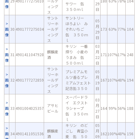
画
29
4901777275010
ールデ
180
63%
78%
104
サワー 缶
29
像
ィング
３５０ｍｌ
日
ス
サント
サントリー
05
リーホ
ほろよい み
月
画
30
4901777275034
ールデ
ぞれいちご
173
63%
77%
104
29
像
ィング
缶 ３５０ｍ
日
ス
ｌ
キリン 一番
03
麒麟麦
搾り 小麦の
月
画
31
4901411047928
171
107%
17%
248
酒
うまみ 缶
22
像
５００ｍｌ
日
サント
プレミアムモ
05
リーホ
ルツ香るプレ
月
画
32
4901777272859
ールデ
167
107%
48%
194
ミアムフェスト
19
像
ィング
記念缶３５０
日
ス
スーパードラ
03
イ エクスト
アサヒ
月
画
33
4901004025357
ラシャープ
164
99%
56%
188
ビール
27
像
缶 ３５０ｍ
日
ｌ
キリン のど
05
麒麟麦
ごし 青空小
月
画
34
4901411051536
162
100%
48%
156
酒
麦 缶 ５０
09