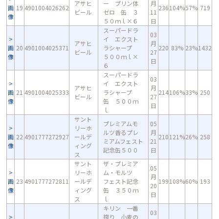
アサヒ
ー プリン体
月
画
19
4901004026262
236
104%
57%
719
ビール
ゼロ 缶 ３
11
像
５０ｍｌ×６
日
スーパードラ
03
イ エクスト
アサヒ
月
画
20
4901004025371
ラシャープ
220
83%
23%
1432
ビール
27
像
５００ｍｌ×
日
６
スーパードラ
03
イ エクスト
アサヒ
月
画
21
4901004025333
ラシャープ
214
106%
33%
250
ビール
27
像
缶 ５００ｍ
日
ｌ
サント
プレミアムモ
05
リーホ
ルツ香るプレ
月
画
22
4901777272927
ールデ
210
121%
26%
258
ミアムフェスト
21
像
ィング
記念缶５００
日
ス
サント
ザ・プレミア
05
リーホ
ム・モルツ
月
画
23
4901777272811
ールデ
フェスト記念
199
108%
60%
193
20
像
ィング
缶 ３５０ｍ
日
ス
ｌ
キリン 一番
03
搾り 小麦の