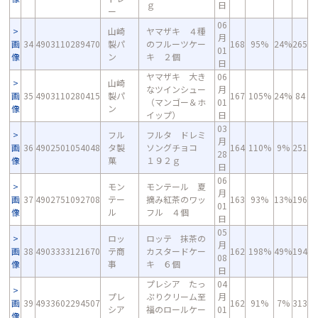
ｇ
日
ー
06
山崎
ヤマザキ ４種
月
画
34
4903110289470
製パ
のフルーツケー
168
95%
24%
265
01
像
ン
キ ２個
日
ヤマザキ 大き
06
山崎
なツインシュー
月
画
35
4903110280415
製パ
167
105%
24%
84
（マンゴー＆ホ
01
像
ン
イップ）
日
03
フル
フルタ ドレミ
月
画
36
4902501054048
タ製
ソングチョコ
164
110%
9%
251
28
像
菓
１９２ｇ
日
06
モン
モンテール 夏
月
画
37
4902751092708
テー
摘み紅茶のワッ
163
93%
13%
196
01
像
ル
フル ４個
日
05
ロッ
ロッテ 抹茶の
月
画
38
4903333121670
テ商
カスタードケー
162
198%
49%
194
08
像
事
キ ６個
日
プレシア たっ
04
プレ
ぷりクリーム至
月
画
39
4933602294507
162
91%
7%
313
シア
福のロールケー
01
像