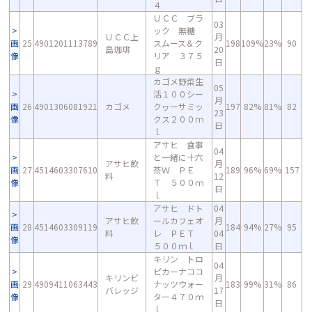
４
ＵＣＣ ブラ
03
ック 無糖
ＵＣＣ上
月
画
25
4901201113789
スムース＆ク
198
109%
23%
90
島珈琲
20
像
リア ３７５
日
ｇ
カゴメ野菜生
05
活１００シー
月
画
26
4901306081921
カゴメ
クヮーサミッ
197
82%
81%
82
23
像
クス２００ｍ
日
ｌ
アサヒ 食事
04
と一緒に十六
アサヒ飲
月
画
27
4514603307610
茶Ｗ ＰＥ
189
96%
69%
157
料
12
像
Ｔ ５００ｍ
日
ｌ
アサヒ ドト
04
アサヒ飲
ールカフェオ
月
画
28
4514603309119
184
94%
27%
95
料
レ ＰＥＴ
04
像
５００ｍｌ
日
キリン トロ
04
ピカーナココ
キリンビ
月
画
29
4909411063443
ナッツウォー
183
99%
31%
86
バレッジ
17
像
ター４７０ｍ
日
ｌ