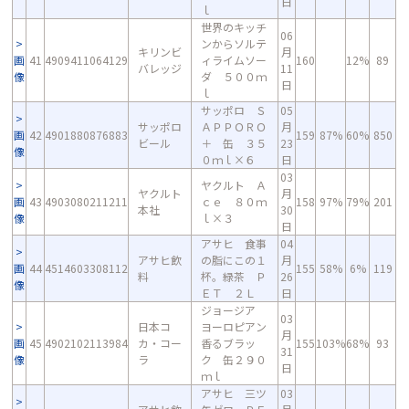
日
ｌ
世界のキッチ
06
ンからソルテ
キリンビ
月
画
41
4909411064129
ィライムソー
160
12%
89
バレッジ
11
像
ダ ５００ｍ
日
ｌ
サッポロ Ｓ
05
サッポロ
ＡＰＰＯＲＯ
月
画
42
4901880876883
159
87%
60%
850
ビール
＋ 缶 ３５
23
像
０ｍｌ×６
日
03
ヤクルト Ａ
ヤクルト
月
画
43
4903080211211
ｃｅ ８０ｍ
158
97%
79%
201
本社
30
像
ｌ×３
日
アサヒ 食事
04
アサヒ飲
の脂にこの１
月
画
44
4514603308112
155
58%
6%
119
料
杯。緑茶 Ｐ
26
像
ＥＴ ２Ｌ
日
ジョージア
03
日本コ
ヨーロピアン
月
画
45
4902102113984
カ・コー
香るブラッ
155
103%
68%
93
31
像
ラ
ク 缶２９０
日
ｍｌ
アサヒ 三ツ
03