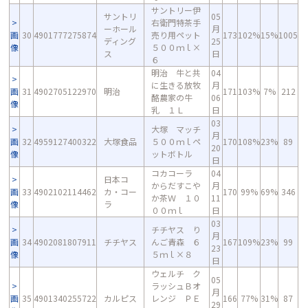
サントリー伊
サントリ
05
右衛門特茶手
ーホール
月
画
30
4901777275874
売り用ペット
173
102%
15%
1005
ディング
25
像
５００ｍｌ×
ス
日
６
明治 牛と共
04
に生きる放牧
月
画
31
4902705122970
明治
171
103%
7%
212
酪農家の牛
06
像
乳 １Ｌ
日
03
大塚 マッチ
月
画
32
4959127400322
大塚食品
５００ｍｌペ
170
108%
23%
89
20
像
ットボトル
日
コカコーラ
04
日本コ
からだすこや
月
画
33
4902102114462
カ・コー
170
99%
69%
346
か茶Ｗ １０
11
像
ラ
００ｍｌ
日
03
チチヤス り
月
画
34
4902081807911
チチヤス
んご青森 ６
167
109%
23%
99
23
像
５ｍｌ×８
日
ウェルチ ク
05
ラッシュＢオ
月
画
35
4901340255722
カルピス
レンジ ＰＥ
166
77%
31%
87
29