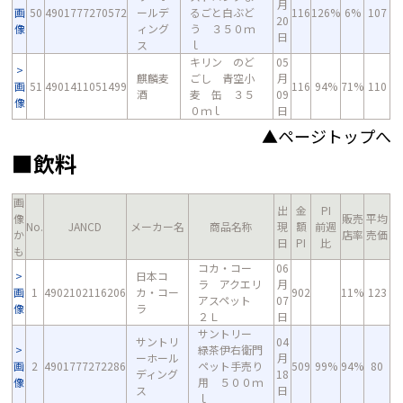
月
画
50
4901777270572
ールデ
るごと白ぶど
116
126%
6%
107
20
像
ィング
う ３５０ｍ
日
ス
ｌ
キリン のど
05
麒麟麦
ごし 青空小
月
画
51
4901411051499
116
94%
71%
110
酒
麦 缶 ３５
09
像
０ｍｌ
日
▲ページトップへ
■飲料
画
出
金
PI
像
販売
平均
No.
JANCD
メーカー名
商品名称
現
額
前週
か
店率
売価
日
PI
比
も
コカ・コー
06
日本コ
ラ アクエリ
月
画
1
4902102116206
カ・コー
902
11%
123
アスペット
07
像
ラ
２Ｌ
日
サントリー
サントリ
04
緑茶伊右衛門
ーホール
月
画
2
4901777272286
ペット手売り
509
99%
94%
80
ディング
18
像
用 ５００ｍ
ス
日
ｌ