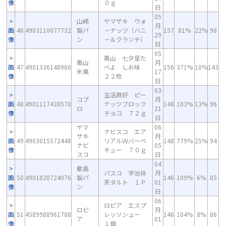
像
０ｇ
日
05
山崎
ヤマザキ ウォ
月
画
46
4903110077732
製パ
－ナッツ（ハニ
157
81%
22%
98
29
像
ン
－＆クランチ）
日
05
栗山 七夕星た
栗山
月
画
47
4901336148960
べよ しお味
156
371%
10%
143
米菓
17
像
２２枚
日
03
生活良好 ピー
コプ
月
画
48
4901117438570
ナッツブロック
148
103%
13%
96
ロ
21
像
チョコ ７２ｇ
日
ヤマ
06
ナビスコ エア
ザキ
月
画
49
4903015572448
リアルＷバーベ
148
779%
25%
94
ナビ
05
像
キュー ７０ｇ
スコ
日
04
敷島
パスコ 宇治抹
月
画
50
4901820724076
製パ
146
109%
6%
85
茶タルト １Ｐ
01
像
ン
日
06
ロピア エスプ
ロピ
月
画
51
4589988961788
レッソシュー
146
104%
8%
86
ア
01
像
１個