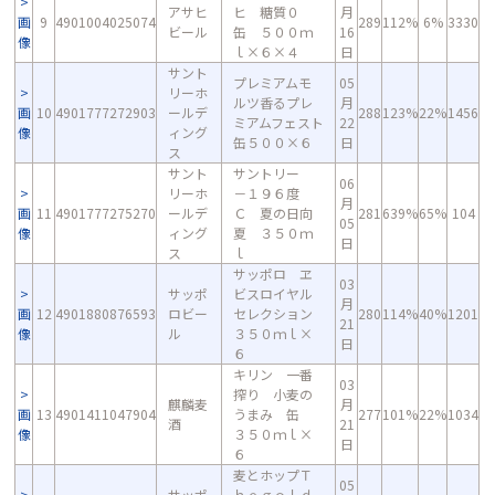
アサヒ
ヒ 糖質０
月
画
9
4901004025074
289
112%
6%
3330
ビール
缶 ５００ｍ
16
像
ｌ×６×４
日
サント
プレミアムモ
05
リーホ
ルツ香るプレ
月
画
10
4901777272903
ールデ
288
123%
22%
1456
ミアムフェスト
22
像
ィング
缶５００×６
日
ス
サント
サントリー
06
リーホ
－１９６度
月
画
11
4901777275270
ールデ
Ｃ 夏の日向
281
639%
65%
104
05
像
ィング
夏 ３５０ｍ
日
ス
ｌ
サッポロ ヱ
03
サッポ
ビスロイヤル
月
画
12
4901880876593
ロビー
セレクション
280
114%
40%
1201
21
像
ル
３５０ｍｌ×
日
６
キリン 一番
03
搾り 小麦の
麒麟麦
月
画
13
4901411047904
うまみ 缶
277
101%
22%
1034
酒
21
像
３５０ｍｌ×
日
６
麦とホップＴ
05
サッポ
ｈｅｇｏｌｄ