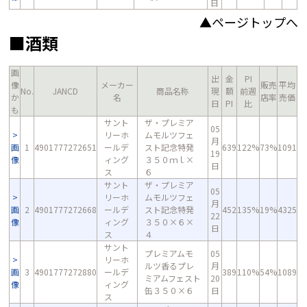
日
▲ページトップへ
■酒類
画
出
金
PI
像
メーカー
販売
平均
No.
JANCD
商品名称
現
額
前週
か
名
店率
売価
日
PI
比
も
サント
ザ・プレミア
05
リーホ
ムモルツフェ
月
画
1
4901777272651
ールデ
スト記念特発
639
122%
73%
1091
19
像
ィング
３５０ｍｌ×
日
ス
６
サント
ザ・プレミア
05
リーホ
ムモルツフェ
月
画
2
4901777272668
ールデ
スト記念特発
452
135%
19%
4325
22
像
ィング
３５０×６×
日
ス
４
サント
プレミアムモ
05
リーホ
ルツ香るプレ
月
画
3
4901777272880
ールデ
389
110%
54%
1089
ミアムフェスト
20
像
ィング
缶３５０×６
日
ス