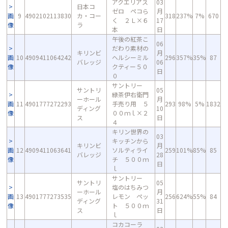
アクエリアス
03
日本コ
ゼロ ペコら
月
画
9
4902102113830
カ・コー
318
237%
7%
670
く ２Ｌ×６
17
像
ラ
本
日
午後の紅茶こ
06
だわり素材の
キリンビ
月
画
10
4909411064242
ヘルシーミル
296
357%
35%
87
バレッジ
06
像
クティー５０
日
０
サントリー
サントリ
05
緑茶伊右衛門
ーホール
月
画
11
4901777272293
手売り用 ５
293
98%
5%
1832
ディング
10
像
００ｍｌ×２
ス
日
４
キリン世界の
03
キッチンから
キリンビ
月
画
12
4909411063641
ソルティライ
259
101%
85%
85
バレッジ
28
像
チ ５００ｍ
日
ｌ
サントリー
サントリ
05
塩のはちみつ
ーホール
月
画
13
4901777273535
レモン ペッ
256
624%
55%
84
ディング
31
像
ト ５００ｍ
ス
日
ｌ
コカコーラ