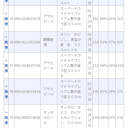
像
０ｍｌ
日
スーパードラ
05
イドライプレ
アサヒ
月
画
35
4901004025678
ミアム贅沢香
161
86%
65%
210
ビール
23
像
り缶３５０ｍ
日
ｌ
キリン のど
05
麒麟麦
ごし 青空小
月
画
36
4901411051550
154
92%
37%
855
酒
麦 缶 ５０
10
像
０ｍｌ×６
日
スーパードラ
05
イドライプレ
アサヒ
月
画
37
4901004025708
ミアム贅沢香
152
96%
16%
1555
ビール
23
像
り缶５００×
日
６
スーパードラ
05
イドライプレ
アサヒ
月
画
38
4901004025654
ミアム贅沢香
149
85%
29%
275
ビール
23
像
り缶５００ｍ
日
ｌ
サッポロ ヱ
03
サッポ
ビス ロイヤ
月
画
39
4901880874698
ロビー
ルセレクショ
143
108%
19%
278
21
像
ル
ン ５００ｍ
日
ｌ