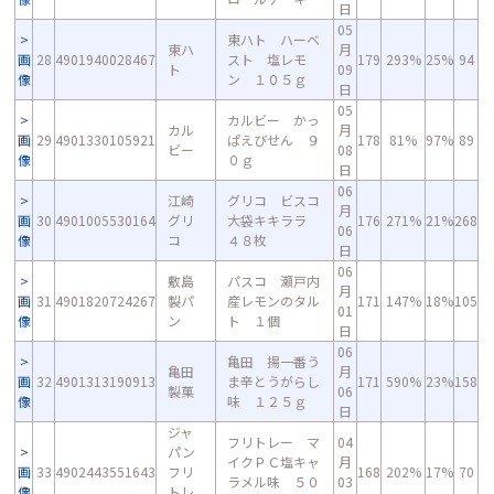
日
05
東ハト ハーベ
東ハ
月
画
28
4901940028467
スト 塩レモ
179
293%
25%
94
ト
09
像
ン １０５ｇ
日
05
カルビー かっ
カル
月
画
29
4901330105921
ぱえびせん ９
178
81%
97%
89
ビー
08
像
０ｇ
日
06
江崎
グリコ ビスコ
月
画
30
4901005530164
グリ
大袋キキララ
176
271%
21%
268
06
像
コ
４８枚
日
06
敷島
パスコ 瀬戸内
月
画
31
4901820724267
製パ
産レモンのタル
171
147%
18%
105
01
像
ン
ト １個
日
06
亀田 揚一番う
亀田
月
画
32
4901313190913
ま辛とうがらし
171
590%
23%
158
製菓
06
像
味 １２５ｇ
日
ジャ
フリトレー マ
04
パン
イクＰＣ塩キャ
月
画
33
4902443551643
フリ
168
202%
17%
70
ラメル味 ５０
03
像
トレ