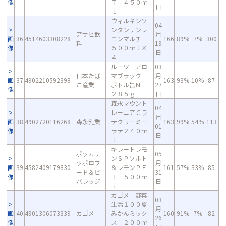
像
Ｔ ４５０ｍ
日
ｌ
ウィルキンソ
04
ンタンサンレ
アサヒ飲
月
画
36
4514603308228
モンマルチ
166
89%
7%
300
料
19
像
５００ｍｌ×
日
４
ルーツ アロ
03
日本たば
マブラック
月
画
37
4902210592398
163
93%
10%
87
こ産業
ボトル缶Ｎ
27
像
２８５ｇ
日
森永マウント
04
レーニアＣラ
月
画
38
4902720116268
森永乳業
テクリーミー
163
99%
54%
113
01
像
ラテ２４０ｍ
日
ｌ
キレートレモ
ポッカサ
05
ンＳＰソルト
ッポロフ
月
画
39
4582409179830
＆レモンＰＥ
161
57%
33%
85
ード＆ビ
31
像
Ｔ ５００ｍ
バレッジ
日
ｌ
カゴメ 野菜
03
生活１００夏
月
画
40
4901306073339
カゴメ
みかんミック
160
91%
7%
82
26
像
ス ２００ｍ