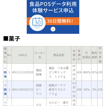
■菓子
画
平
出
金
像
メーカー
PI
販売
均
No.
JANCD
商品名称
現
額
か
名
前週比
店率
売
日
PI
も
価
06
亀田 つまみ種
亀田
月
画
1
4901313190920
ピリ辛ミック
426
468%
30%
189
製菓
06
像
ス １３０ｇ
日
04
稲葉
稲葉ピーナツ
月
画
2
4901290020722
ピー
素煎りクルミ
388
90%
9%
339
03
像
ナツ
７５ｇ
日
06
カルビー 夏ポ
カル
月