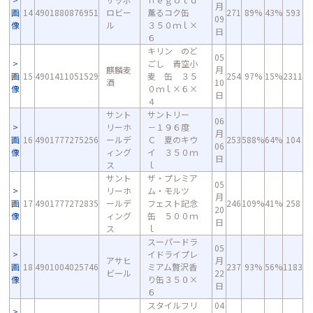
月
画
14
4901880876951
ロビー
薫るコク缶
271
89%
43%
593
09
像
ル
３５０ｍｌ×
日
６
キリン のど
05
ごし 青空小
麒麟麦
月
画
15
4901411051529
麦 缶 ３５
254
97%
15%
2311
酒
10
像
０ｍｌ×６×
日
４
サント
サントリー
06
リーホ
－１９６度
月
画
16
4901777275256
ールデ
Ｃ 夏のキウ
253
588%
64%
104
06
像
ィング
イ ３５０ｍ
日
ス
ｌ
サント
ザ・プレミア
05
リーホ
ム・モルツ
月
画
17
4901777272835
ールデ
フェスト記念
246
109%
41%
258
20
像
ィング
缶 ５００ｍ
日
ス
ｌ
スーパードラ
05
イドライプレ
アサヒ
月
画
18
4901004025746
ミアム贅沢香
237
93%
56%
1183
ビール
22
像
り缶３５０×
日
６
スタイルフリ
04