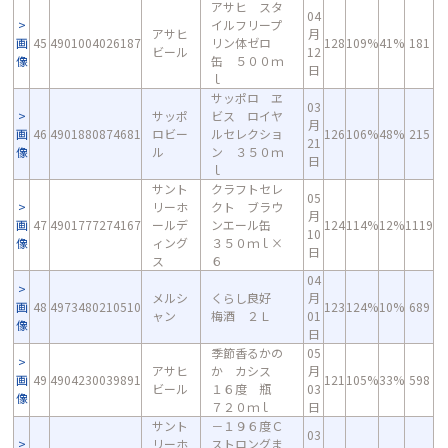
アサヒ スタ
04
イルフリープ
アサヒ
月
画
45
4901004026187
リン体ゼロ
128
109%
41%
181
ビール
12
像
缶 ５００ｍ
日
ｌ
サッポロ ヱ
03
サッポ
ビス ロイヤ
月
画
46
4901880874681
ロビー
ルセレクショ
126
106%
48%
215
21
像
ル
ン ３５０ｍ
日
ｌ
サント
クラフトセレ
05
リーホ
クト ブラウ
月
画
47
4901777274167
ールデ
ンエール缶
124
114%
12%
1119
10
像
ィング
３５０ｍｌ×
日
ス
６
04
メルシ
くらし良好
月
画
48
4973480210510
123
124%
10%
689
ャン
梅酒 ２Ｌ
01
像
日
季節香るかの
05
アサヒ
か カシス
月
画
49
4904230039891
121
105%
33%
598
ビール
１６度 瓶
03
像
７２０ｍｌ
日
サント
－１９６度Ｃ
03
リーホ
ストロングま