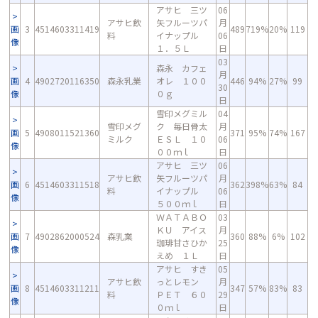
アサヒ 三ツ
06
アサヒ飲
矢フルーツパ
月
画
3
4514603311419
489
719%
20%
119
料
イナップル
06
像
１．５Ｌ
日
03
森永 カフェ
月
画
4
4902720116350
森永乳業
オレ １００
446
94%
27%
99
30
像
０ｇ
日
雪印メグミル
04
雪印メグ
ク 毎日骨太
月
画
5
4908011521360
371
95%
74%
167
ミルク
ＥＳＬ １０
06
像
００ｍｌ
日
アサヒ 三ツ
06
アサヒ飲
矢フルーツパ
月
画
6
4514603311518
362
398%
63%
84
料
イナップル
06
像
５００ｍｌ
日
ＷＡＴＡＢＯ
03
ＫＵ アイス
月
画
7
4902862000524
森乳業
360
88%
6%
102
珈琲甘さひか
25
像
えめ １Ｌ
日
アサヒ すき
05
アサヒ飲
っとレモン
月
画
8
4514603311211
347
57%
83%
83
料
ＰＥＴ ６０
29
像
０ｍｌ
日