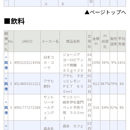
日
ス
６
▲ページトップへ
■飲料
画
出
PI
像
金額
販売
平均
No.
JANCD
メーカー名
商品名称
現
前週
か
PI
店率
売価
日
比
も
ジョージア
04
日本コ
ヨーロピアン
月
画
1
4902102114356
カ・コ
1090
56%
9%
1651
コク微糖 １
09
像
ーラ
８５ｇ×３０
日
アサヒ すき
05
アサヒ
っとレモン
月
画
2
4514603311211
612
467%
79%
84
飲料
ＰＥＴ ６０
29
像
０ｍｌ
日
サント
サントリー
04
リーホ
緑茶伊右衛門
月
画
3
4901777272286
ールデ
ペット手売り
516
84%
91%
80
18
像
ィング
用 ５００ｍ
日
ス
ｌ
03
森永 カフェ
森永乳
月