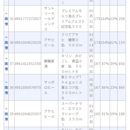
ｌ
サント
プレミアムモ
05
リーホ
ルツ香るプレ
月
画
35
4901777272927
ールデ
175
104%
23%
258
ミアムフェスト
21
像
ィング
記念缶５００
日
ス
クリアアサ
03
アサヒ
ヒ 糖質０
月
画
36
4901004025029
174
104%
61%
159
ビール
缶 ５００ｍ
14
像
ｌ
日
キリン のど
05
麒麟麦
ごし 青空小
月
画
37
4901411051550
167
87%
39%
850
酒
麦 缶 ５０
10
像
０ｍｌ×６
日
麦とホップＴ
05
サッポ
ｈｅｇｏｌｄ
月
画
38
4901880876975
ロビー
薫るコク缶
167
86%
23%
860
10
像
ル
５００ｍｌ×
日
６
スーパードラ
03
イ エクスト
アサヒ
月
画
39
4901004025357
ラシャープ
165
91%
59%
188
ビール
27
像
缶 ３５０ｍ
日
ｌ
キリン のど
05