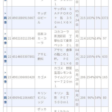
日
ｌ
サッポロ Ｓ
05
サッポ
ＡＰＰＯＲＯ
月
画
20
4901880915667
ロビー
＋ 缶 ３５
215
103%
5%
3373
24
像
ル
０ｍｌ×６×
日
４
コカコーラ
05
日本コ
茶流彩彩 丁
月
画
21
4902102113540
カ・コ
214
102%
14%
97
寧仕立て麦茶
23
像
ーラ
ペット ２Ｌ
日
アサヒ 食事
04
アサヒ
の脂この１
月
画
22
4514603307801
212
105%
6%
633
飲料
杯。 ＰＥ
25
像
Ｔ ２Ｌ×６
日
カゴメ 野菜
05
生活レモン＆
月
画
23
4901306083420
カゴメ
ライムジンジ
206
254%
36%
165
28
像
ャー７２０ｍ
日
ｌ
04
キリン
キリン 生
月
画
24
4909411064457
ビバレ
茶 ＰＥＴ
206
96%
54%
80
03
像
ッジ
５００ｍｌ
日
ポッカ
Ｒｉｂｂｏ