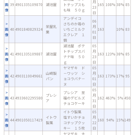
月
画
39
4901335109870
湖池屋
トチップスも
165
108%
38%
85
23
像
も味 ５０ｇ
日
アンデイコ
06
さちのか苺の
栄屋乳
月
画
40
4901840829324
いちごミルク
163
10%
83
業
01
像
エクレア １
日
個
湖池屋 ポテ
05
トチップスバ
月
画
41
4901335109887
湖池屋
163
123%
38%
85
ナナ味 ５０
23
像
ｇ
日
ヤマザキ ド
05
山崎製
－ワッツ シ
月
画
42
4903110049661
163
173%
17%
95
パン
ョコラバナ－
01
像
ヌ
日
05
プレシア 至
プレシ
月
画
43
4933602295580
福のデビルズ
162
463%
5%
450
ア
31
像
チョコケーキ
日
イトウ製菓
05
イトウ
塩すいかチョ
月
画
44
4901050117419
160
94%
15%
149
製菓
コチップクッ
22
像
キー １５枚
日
ヤマザキ 大