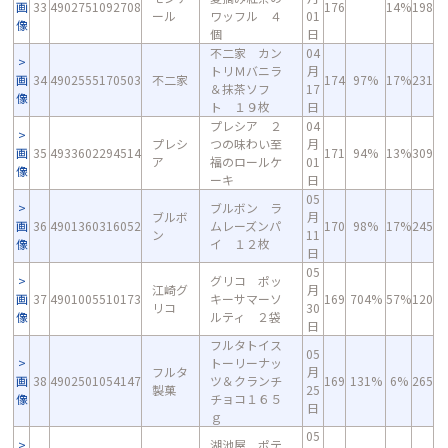
画
33
4902751092708
176
14%
198
ール
ワッフル ４
01
像
個
日
不二家 カン
04
トリＭバニラ
月
画
34
4902555170503
不二家
174
97%
17%
231
＆抹茶ソフ
17
像
ト １９枚
日
プレシア ２
04
プレシ
つの味わい至
月
画
35
4933602294514
171
94%
13%
309
ア
福のロールケ
01
像
ーキ
日
05
ブルボン ラ
ブルボ
月
画
36
4901360316052
ムレーズンパ
170
98%
17%
245
ン
11
像
イ １２枚
日
05
グリコ ポッ
江崎グ
月
画
37
4901005510173
キーサマーソ
169
704%
57%
120
リコ
30
像
ルティ ２袋
日
フルタトイス
05
トーリーナッ
フルタ
月
画
38
4902501054147
ツ＆クランチ
169
131%
6%
265
製菓
25
像
チョコ１６５
日
ｇ
05
湖池屋 ポテ