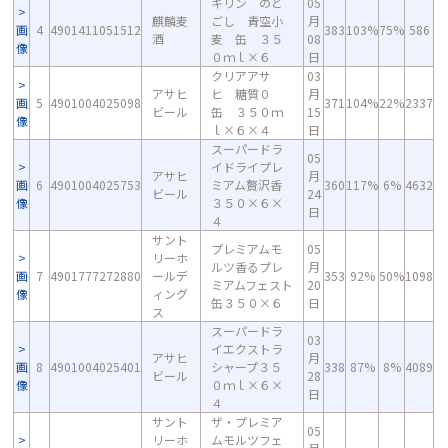
キリン のど
05
麒麟麦
ごし 青空小
月
画
4
4901411051512
383
103%
75%
586
酒
麦 缶 ３５
08
像
０ｍｌ×６
日
クリアアサ
03
アサヒ
ヒ 糖質０
月
画
5
4901004025098
371
104%
22%
2337
ビール
缶 ３５０ｍ
15
像
ｌ×６×４
日
スーパードラ
05
イドライプレ
アサヒ
月
画
6
4901004025753
ミアム贅沢香
360
117%
6%
4632
ビール
24
像
３５０×６×
日
４
サント
プレミアムモ
05
リーホ
ルツ香るプレ
月
画
7
4901777272880
ールデ
353
92%
50%
1098
ミアムフェスト
20
像
ィング
缶３５０×６
日
ス
スーパードラ
03
イエクストラ
アサヒ
月
画
8
4901004025401
シャープ３５
338
87%
8%
4089
ビール
28
像
０ｍｌ×６×
日
４
サント
ザ・プレミア
05
リーホ
ムモルツフェ