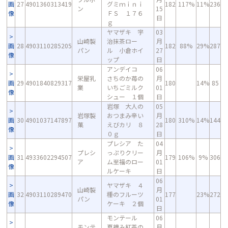
画
27
4901360313419
グミｍｉｎｉ
182
117%
11%
236
ン
15
像
ＦＳ １７６
日
ｇ
ヤマザキ 宇
03
山崎製
治抹茶ロー
月
画
28
4903110285205
182
88%
29%
287
パン
ル 小倉ホイ
27
像
ップ
日
アンデイコ
06
栄屋乳
さちのか苺の
月
画
29
4901840829317
180
14%
85
業
いちごミルク
01
像
シュー １個
日
岩塚 大人の
05
岩塚製
おつまみ辛い
月
画
30
4901037147897
180
310%
14%
144
菓
えびカリ ８
28
像
０ｇ
日
プレシア た
04
プレシ
っぷりクリー
月
画
31
4933602294507
179
106%
9%
306
ア
ム至福のロー
01
像
ルケーキ
日
06
ヤマザキ ４
山崎製
月
画
32
4903110289470
種のフルーツ
177
23%
272
パン
01
像
ケーキ ２個
日
モンテール
06
モンテ
夏摘み紅茶の
月