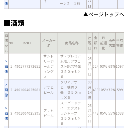
イ
27
像
ーン２ １粒
日
▲ページトップへ
■酒類
画
出
金
PI
像
メーカー
販売
平均
No.
JANCD
商品名称
現
額
前週
か
名
店率
売価
日
PI
比
も
サント
ザ・プレミア
05
リーホ
ムモルツフェ
月
画
1
4901777272651
ールデ
スト記念特発
524
93%
69%
1097
19
像
ィング
３５０ｍｌ×
日
ス
６
クリアアサ
03
アサヒ
ヒ 糖質０
月
画
2
4901004025081
483
105%
72%
599
ビール
缶 ３５０ｍ
14
像
ｌ×６
日
スーパードラ
03
イ エクスト
アサヒ
月
画
3
4901004025395
ラシャープ
443
85%
55%
1038
ビール
27
像
３５０ｍｌ×
日
６