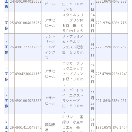
画
24
4901004025067
233
106%
46%
873
ビール
缶 ５００ｍ
15
像
ｌ×６
日
スタイルフリ
04
アサヒ
ー プリン体
月
画
25
4901004026262
229
97%
63%
716
ビール
ゼロ 缶 ３
11
像
５０ｍｌ×６
日
サント
ザ・プレミア
05
リーホ
ム・モルツ
月
画
26
4901777272835
ールデ
フェスト記念
227
125%
35%
257
20
像
ィング
缶 ５００ｍ
日
ス
ｌ
ニッカ ブラ
05
ックニッカデ
アサヒ
月
画
27
4904230041160
ィープブレン
225
479%
21%
1243
ビール
30
像
ド瓶７００ｍ
日
ｌ
スーパードラ
03
イ エクスト
アサヒ
月
画
28
4901004025333
ラシャープ
201
86%
38%
251
ビール
27
像
缶 ５００ｍ
日
ｌ
キリン 一番
03
搾り 小麦の
麒麟麦
月
画
29
4901411047942
うまみ 缶
199
105%
8%
1404
酒
23