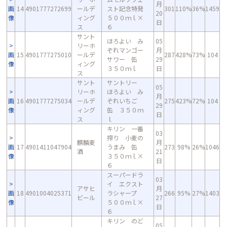
月
画
14
4901777272699
ールデ
スト記念特発
301
110%
36%
1459
20
像
ィング
５００ｍｌ×
日
ス
６
サント
ほろよい み
05
リーホ
ぞれマンゴー
月
画
15
4901777275010
ールデ
287
428%
73%
104
サワー 缶
29
像
ィング
３５０ｍｌ
日
ス
サント
サントリー
05
リーホ
ほろよい み
月
画
16
4901777275034
ールデ
ぞれいちご
275
423%
72%
104
29
像
ィング
缶 ３５０ｍ
日
ス
ｌ
キリン 一番
03
搾り 小麦の
麒麟麦
月
画
17
4901411047904
うまみ 缶
273
98%
26%
1046
酒
21
像
３５０ｍｌ×
日
６
スーパードラ
03
イ エクスト
アサヒ
月
画
18
4901004025371
ラシャープ
266
95%
27%
1403
ビール
27
像
５００ｍｌ×
日
６
キリン のど
05