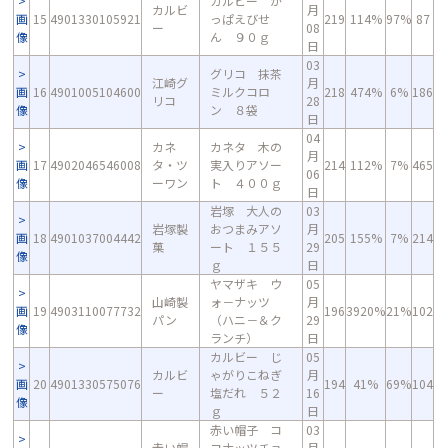
カルビー か
カルビ
月
画
15
4901330105921
っぱえびせ
219
114%
97%
87
ー
08
像
ん ９０ｇ
日
03
グリコ 抹茶
江崎グ
月
画
16
4901005104600
ミルクコロ
218
474%
6%
186
リコ
28
像
ン ８袋
日
04
カネ
カネタ 木の
月
画
17
4902046546008
タ・ツ
実入りアソー
214
112%
7%
465
06
像
ーワン
ト ４００ｇ
日
岩塚 大人の
03
岩塚製
おつまみアソ
月
画
18
4901037004442
205
155%
7%
214
菓
ート １５５
29
像
ｇ
日
ヤマザキ ウ
05
山崎製
ォ－ナッツ
月
画
19
4903110077732
196
3920%
21%
102
パン
（ハニ－＆ク
29
像
ランチ）
日
カルビー じ
05
カルビ
ゃがりこねぎ
月
画
20
4901330575076
194
41%
69%
104
ー
塩だれ ５２
16
像
ｇ
日
赤い帽子 コ
03
赤い帽
コナッツチョ
月