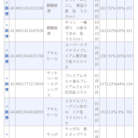
麒麟麦
ごし 青空小
月
画
40
4901411051536
163
92%
50%
157
酒
麦 缶 ５０
09
像
０ｍｌ
日
キリン 一番
03
麒麟麦
搾り 小麦の
月
画
41
4901411047928
161
102%
20%
251
酒
うまみ 缶
22
像
５００ｍｌ
日
スーパードラ
05
イドライプレ
アサヒ
月
画
42
4901004025708
ミアム贅沢香
158
92%
20%
1557
ビール
23
像
り缶５００×
日
６
サント
プレミアムモ
05
リーホ
ルツ香るプレ
月
画
43
4901777272859
ールデ
157
123%
44%
194
ミアムフェスト
19
像
ィング
記念缶３５０
日
ス
スタイルフリ
05
ープリン体ゼ
アサヒ
月
画
44
4901004026859
ロ ＣＰ缶
152
113%
9%
701
ビール
09
像
３５０ｍｌ×
日
６
サッポロ 麦
05
サッポ
とホップＴｈ
月