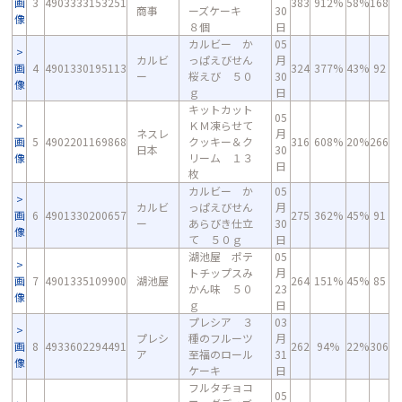
画
3
4903333153251
383
912%
58%
168
商事
ーズケーキ
30
像
８個
日
カルビー か
05
カルビ
っぱえびせん
月
画
4
4901330195113
324
377%
43%
92
ー
桜えび ５０
30
像
ｇ
日
キットカット
05
ＫＭ凍らせて
ネスレ
月
画
5
4902201169868
クッキー＆ク
316
608%
20%
266
日本
30
像
リーム １３
日
枚
カルビー か
05
カルビ
っぱえびせん
月
画
6
4901330200657
275
362%
45%
91
ー
あらびき仕立
30
像
て ５０ｇ
日
湖池屋 ポテ
05
トチップスみ
月
画
7
4901335109900
湖池屋
264
151%
45%
85
かん味 ５０
23
像
ｇ
日
プレシア ３
03
プレシ
種のフルーツ
月
画
8
4933602294491
262
94%
22%
306
ア
至福のロール
31
像
ケーキ
日
フルタチョコ
05