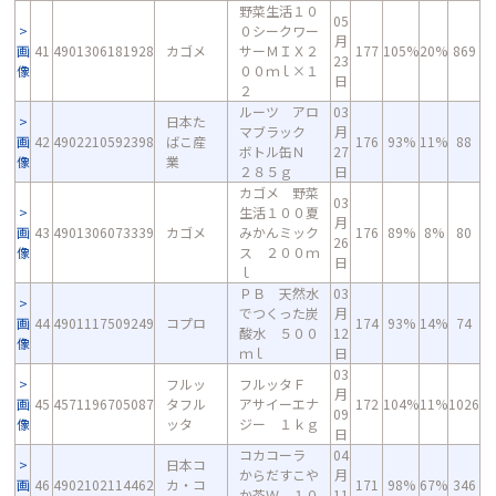
野菜生活１０
05
０シークワー
月
画
41
4901306181928
カゴメ
サーＭＩＸ２
177
105%
20%
869
23
像
００ｍｌ×１
日
２
ルーツ アロ
03
日本た
マブラック
月
画
42
4902210592398
ばこ産
176
93%
11%
88
ボトル缶Ｎ
27
像
業
２８５ｇ
日
カゴメ 野菜
03
生活１００夏
月
画
43
4901306073339
カゴメ
みかんミック
176
89%
8%
80
26
像
ス ２００ｍ
日
ｌ
ＰＢ 天然水
03
でつくった炭
月
画
44
4901117509249
コプロ
174
93%
14%
74
酸水 ５００
12
像
ｍｌ
日
03
フルッ
フルッタＦ
月
画
45
4571196705087
タフル
アサイーエナ
172
104%
11%
1026
09
像
ッタ
ジー １ｋｇ
日
コカコーラ
04
日本コ
からだすこや
月
画
46
4902102114462
カ・コ
171
98%
67%
346
か茶Ｗ １０
11