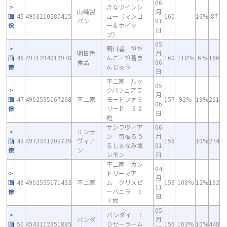
06
きなツインシ
山崎製
月
画
45
4903110280415
ュー（マンゴ
160
16%
87
パン
01
像
ー＆ホイッ
日
プ）
05
明日香 笹だ
明日香
月
画
46
4971294019978
んご・笹葛ま
160
110%
6%
166
食品
06
像
んじゅう
日
不二家 ルッ
05
クパフェアラ
月
画
47
4902555167268
不二家
モードファミ
157
92%
19%
261
06
像
リーＰ ３２
日
粒
サンラヴィア
06
サンラ
ン 黄福ろう
月
画
48
4973341202739
ヴィア
156
10%
274
るしまなみ塩
01
像
ン
レモン
日
不二家 カン
04
トリーマア
月
画
49
4902555171432
不二家
ム クリスピ
156
108%
12%
192
11
像
ーバニラ １
日
７枚
05
バンダイ Ｔ
バンダ
月
画
50
4543112951885
Ｄセーラーム
155
163%
10%
448