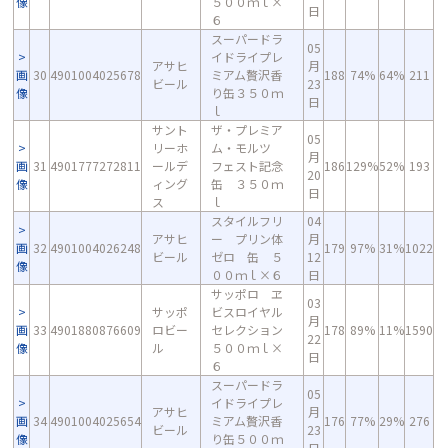
像
５００ｍｌ×
日
６
スーパードラ
05
イドライプレ
アサヒ
月
画
30
4901004025678
ミアム贅沢香
188
74%
64%
211
ビール
23
像
り缶３５０ｍ
日
ｌ
サント
ザ・プレミア
05
リーホ
ム・モルツ
月
画
31
4901777272811
ールデ
フェスト記念
186
129%
52%
193
20
像
ィング
缶 ３５０ｍ
日
ス
ｌ
スタイルフリ
04
アサヒ
ー プリン体
月
画
32
4901004026248
179
97%
31%
1022
ビール
ゼロ 缶 ５
12
像
００ｍｌ×６
日
サッポロ ヱ
03
サッポ
ビスロイヤル
月
画
33
4901880876609
ロビー
セレクション
178
89%
11%
1590
22
像
ル
５００ｍｌ×
日
６
スーパードラ
05
イドライプレ
アサヒ
月
画
34
4901004025654
ミアム贅沢香
176
77%
29%
276
ビール
23
像
り缶５００ｍ
日