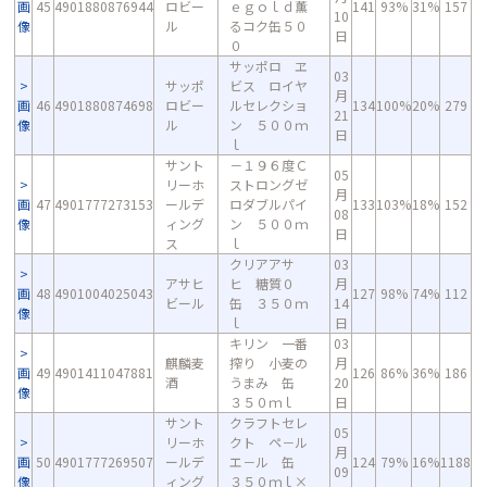
画
45
4901880876944
ロビー
ｅｇｏｌｄ薫
141
93%
31%
157
10
像
ル
るコク缶５０
日
０
サッポロ ヱ
03
サッポ
ビス ロイヤ
月
画
46
4901880874698
ロビー
ルセレクショ
134
100%
20%
279
21
像
ル
ン ５００ｍ
日
ｌ
サント
－１９６度Ｃ
05
リーホ
ストロングゼ
月
画
47
4901777273153
ールデ
ロダブルパイ
133
103%
18%
152
08
像
ィング
ン ５００ｍ
日
ス
ｌ
クリアアサ
03
アサヒ
ヒ 糖質０
月
画
48
4901004025043
127
98%
74%
112
ビール
缶 ３５０ｍ
14
像
ｌ
日
キリン 一番
03
麒麟麦
搾り 小麦の
月
画
49
4901411047881
126
86%
36%
186
酒
うまみ 缶
20
像
３５０ｍｌ
日
サント
クラフトセレ
05
リーホ
クト ペ－ル
月
画
50
4901777269507
ールデ
エ－ル 缶
124
79%
16%
1188
09
像
ィング
３５０ｍｌ×