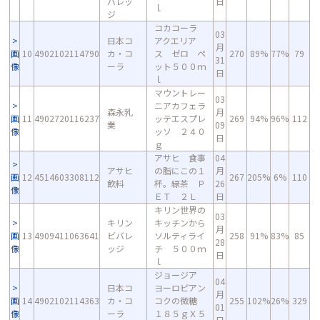
バレッ
日
ｌ
ジ
コカコーラ
03
日本コ
アクエリア
月
画
10
4902102114790
カ・コ
ス ゼロ ペ
270
89%
77%
79
31
像
ーラ
ット５００ｍ
日
ｌ
マウントレー
03
ニアカフェラ
森永乳
月
画
11
4902720116237
ッテエスプレ
269
94%
96%
112
業
09
像
ッソ ２４０
日
ｇ
アサヒ 食事
04
アサヒ
の脂にこの１
月
画
12
4514603308112
267
205%
6%
110
飲料
杯。緑茶 Ｐ
26
像
ＥＴ ２Ｌ
日
キリン世界の
03
キリン
キッチンから
月
画
13
4909411063641
ビバレ
ソルティライ
258
91%
83%
85
28
像
ッジ
チ ５００ｍ
日
ｌ
ジョージア
04
日本コ
ヨーロピアン
月
画
14
4902102114363
カ・コ
コクの微糖
255
102%
26%
329
01
像
ーラ
１８５ｇＸ５
日