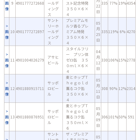
月
画
9
4901777272668
ールデ
スト記念特発
335
77%
19%
4354
22
像
ィング
３５０×６×
日
ス
４
サント
プレミアムモ
05
リーホ
ルツ香るプレ
月
画
10
4901777272897
ールデ
ミアム特発
335
119%
6%
4270
25
像
ィング
３５０×６×
日
ス
４
スタイルフリ
04
ー プリン体
アサヒ
月
画
11
4901004026279
ゼロ缶 ３５
330
106%
15%
2778
ビール
12
像
０ｍｌ×６×
日
４
麦とホップＴ
05
サッポ
ｈｅｇｏｌｄ
月
画
12
4901880915711
ロビー
薫るコク缶
308
90%
12%
2314
11
像
ル
３５０×６×
日
４
麦とホップＴ
05
サッポ
ｈｅｇｏｌｄ
月
画
13
4901880876951
ロビー
薫るコク缶
306
101%
50%
591
09
像
ル
３５０ｍｌ×
日
６
サント
ザ・プレミア
05
リーホ
ムモルツフェ