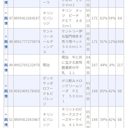
像
ーラ
００ｍｌ
日
キリン メッ
05
キリン
ツ ピーチ
月
画
47
4909411064167
ビバレ
171
62%
59%
84
ＰＥＴ ４８
13
像
ッジ
０ｍｌ
日
サント
サントリー伊
05
リーホ
右衛門特茶手
月
画
48
4901777275874
ールデ
売り用ペット
171
91%
12%
1008
25
像
ィング
５００ｍｌ×
日
ス
６
明治 牛と共
04
に生きる放牧
月
画
49
4902705122970
明治
167
44%
8%
217
酪農家の牛
06
像
乳 １Ｌ
日
ポッカ
がぶ飲みメロ
サッポ
03
ンクリームソ
ロフー
月
画
50
4582409178420
ーダ ＰＥ
166
85%
42%
88
ド＆ビ
13
像
Ｔ ５００ｍ
バレッ
日
ｌ
ジ
キリントロピ
05
キリン
カーナスクイ
月
画
51
4909411063467
ビバレ
ーズキーライ
166
39%
41%
88
21
像
ッジ
ム ４１０ｍ
日