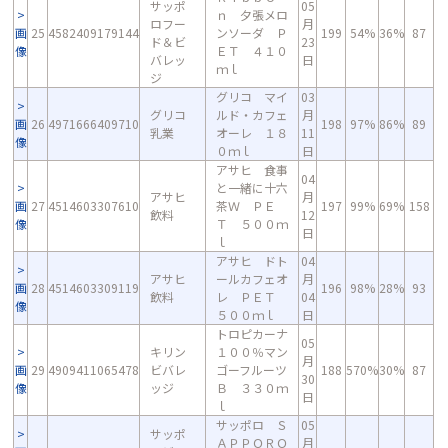
サッポ
05
ｎ 夕張メロ
ロフー
月
画
25
4582409179144
ンソーダ Ｐ
199
54%
36%
87
ド＆ビ
23
像
ＥＴ ４１０
バレッ
日
ｍｌ
ジ
グリコ マイ
03
グリコ
ルド・カフェ
月
画
26
4971666409710
198
97%
86%
89
乳業
オーレ １８
11
像
０ｍｌ
日
アサヒ 食事
04
と一緒に十六
アサヒ
月
画
27
4514603307610
茶Ｗ ＰＥ
197
99%
69%
158
飲料
12
像
Ｔ ５００ｍ
日
ｌ
アサヒ ドト
04
アサヒ
ールカフェオ
月
画
28
4514603309119
196
98%
28%
93
飲料
レ ＰＥＴ
04
像
５００ｍｌ
日
トロピカーナ
05
キリン
１００％マン
月
画
29
4909411065478
ビバレ
ゴーフルーツ
188
570%
30%
87
30
像
ッジ
Ｂ ３３０ｍ
日
ｌ
サッポロ Ｓ
05
サッポ
ＡＰＰＯＲＯ
月