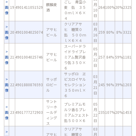
ごし 青空小
麒麟麦
月
画
19
4901411051529
麦 缶 ３５
264
100%
20%
2325
酒
10
像
０ｍｌ×６×
日
４
クリアアサ
03
アサヒ
ヒ 糖質０
月
画
20
4901004025074
259
80%
8%
3321
ビール
缶 ５００ｍ
16
像
ｌ×６×４
日
スーパードラ
05
イドライプレ
アサヒ
月
画
21
4901004025746
ミアム贅沢香
257
84%
59%
1181
ビール
22
像
り缶３５０×
日
６
サッポロ ヱ
03
サッポ
ビスロイヤル
月
画
22
4901880876593
ロビー
セレクション
245
96%
39%
1203
21
像
ル
３５０ｍｌ×
日
６
サント
プレミアムモ
05
リーホ
ルツ香るプレ
月
画
23
4901777272903
ールデ
235
107%
20%
1453
ミアムフェスト
22
像
ィング
缶５００×６
日
ス
クリアアサ
03
アサヒ
ヒ 糖質０
月