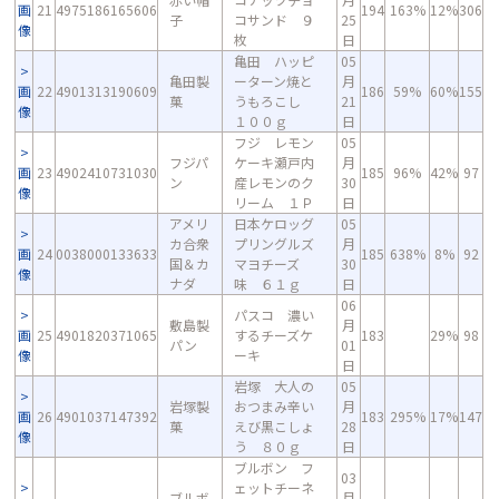
画
21
4975186165606
194
163%
12%
306
子
コサンド ９
25
像
枚
日
亀田 ハッピ
05
亀田製
ーターン焼と
月
画
22
4901313190609
186
59%
60%
155
菓
うもろこし
21
像
１００ｇ
日
フジ レモン
05
フジパ
ケーキ瀬戸内
月
画
23
4902410731030
185
96%
42%
97
ン
産レモンのク
30
像
リーム １Ｐ
日
アメリ
日本ケロッグ
05
カ合衆
プリングルズ
月
画
24
0038000133633
185
638%
8%
92
国＆カ
マヨチーズ
30
像
ナダ
味 ６１ｇ
日
06
パスコ 濃い
敷島製
月
画
25
4901820371065
するチーズケ
183
29%
98
パン
01
像
ーキ
日
岩塚 大人の
05
岩塚製
おつまみ辛い
月
画
26
4901037147392
183
295%
17%
147
菓
えび黒こしょ
28
像
う ８０ｇ
日
ブルボン フ
03
ェットチーネ
ブルボ
月