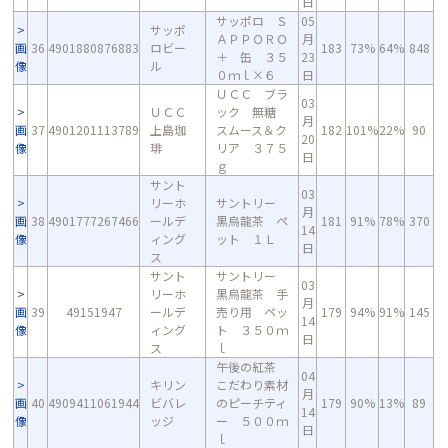
日
サッポロ Ｓ
05
サッポ
ＡＰＰＯＲＯ
月
画
36
4901880876883
ロビー
183
73%
64%
848
＋ 缶 ３５
23
像
ル
０ｍｌ×６
日
ＵＣＣ ブラ
03
ＵＣＣ
ック 無糖
月
画
37
4901201113789
上島珈
スムース＆ク
182
101%
22%
90
20
像
琲
リア ３７５
日
ｇ
サント
03
リーホ
サントリー
月
画
38
4901777267466
ールデ
黒烏龍茶 ペ
181
91%
78%
370
14
像
ィング
ット １Ｌ
日
ス
サント
サントリー
03
リーホ
黒烏龍茶 手
月
画
39
49151947
ールデ
売り用 ペッ
179
94%
91%
145
14
像
ィング
ト ３５０ｍ
日
ス
ｌ
午後の紅茶
04
キリン
こだわり素材
月
画
40
4909411061944
ビバレ
のピーチティ
179
90%
13%
89
14
像
ッジ
ー ５００ｍ
日
ｌ