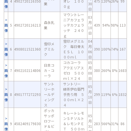
画
4
4902720116350
オレ １００
475
120%
26%
99
業
30
像
０ｇ
日
マウントレー
03
ニアカフェラ
森永乳
月
画
5
4902720116213
ッテカフェラ
439
94%
98%
113
業
10
像
ッテ ２４０
日
ｇ
雪印メグミル
04
雪印メ
ク 毎日骨太
月
画
6
4908011521360
グミル
390
100%
74%
167
ＥＳＬ １０
06
像
ク
００ｍｌ
日
コカコーラ
05
日本コ
アクエリアス
月
画
7
4902102114806
カ・コ
380
260%
8%
1683
ゼロ ５００
08
像
ーラ
ｍｌ×２４
日
サント
サントリー
05
リーホ
緑茶伊右衛門
月
画
8
4901777272293
ールデ
手売り用 ５
299
119%
6%
1832
10
像
ィング
００ｍｌ×２
日
ス
４
ポッカ
キレートレモ
サッポ
05
ンＳＰソルト
ロフー
月
画
9
4582409179830
＆レモンＰＥ
283
566%
31%
86
ド＆ビ
31
像
Ｔ ５００ｍ