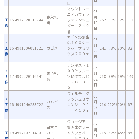
缶
マウントレー
03
ニアカフェラ
森永乳
月
画
15
4902720116244
ッテノンシュ
252
97%
92%
113
業
10
像
ガー ２４０
日
ｇ
カゴメ野菜生
05
活１００シー
月
画
16
4901306081921
カゴメ
クヮーサミッ
241
78%
80%
82
23
像
クス２００ｍ
日
ｌ
サンキスト１
04
００％フルー
森永乳
月
画
17
4902720116541
ツＭダブルピ
218
89%
19%
140
業
02
像
ーチＢ１００
日
０
ウェルチ ク
05
ラッシュＢオ
カルピ
月
画
18
4901340255722
レンジ ＰＥ
216
292%
30%
87
ス
29
像
Ｔ ４５０ｍ
日
ｌ
ジョージア
03
日本コ
贅沢生クリー
月
画
19
4902102114301
カ・コ
ムカフェオ
215
92%
45%
85
31
像
ーラ
レ ５００ｍ