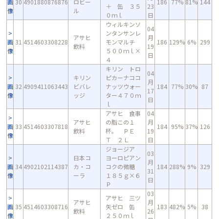
画
30
4901880876876
ロビー
186
77%
81%
144
＋ 缶 ３５
23
像
ル
０ｍｌ
日
ウィルキンソ
04
ンタンサンレ
アサヒ
月
画
31
4514603308228
モンマルチ
186
129%
6%
299
飲料
19
像
５００ｍｌ×
日
４
キリン トロ
04
キリン
ピカーナココ
月
画
32
4909411063443
ビバレ
ナッツウォー
184
77%
30%
87
17
像
ッジ
ター４７０ｍ
日
ｌ
アサヒ 食事
04
アサヒ
の脂この１
月
画
33
4514603307818
184
95%
37%
126
飲料
杯。 ＰＥ
19
像
Ｔ ２Ｌ
日
ジョージア
03
日本コ
ヨーロピアン
月
画
34
4902102114387
カ・コ
コクの微糖
184
288%
9%
329
31
像
ーラ
１８５ｇ×６
日
Ｐ
03
アサヒ 三ツ
アサヒ
月
画
35
4514603308716
矢ゼロ 缶
183
482%
5%
38
飲料
26
像
２５０ｍｌ