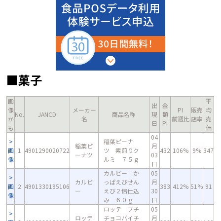
■菓子
画
平
出
金
像
メーカー
PI
販売
均
No.
JANCD
商品名称
現
額
か
名
前週比
店率
売
日
PI
も
価
04
稲葉ピーナ
稲葉ピ
月
画
1
4901290020722
ツ 素煎りク
432
106%
9%
347
ーナツ
03
像
ルミ ７５ｇ
日
カルビー か
05
カルビ
っぱえびせん
月
画
2
4901330195106
383
412%
51%
91
ー
えび２倍仕込
30
像
み ６０ｇ
日
ロッテ プチ
05
ロッテ
チョコパイチ
月