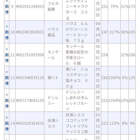
エッグディズ
フルタ
月
画
9
4902501208953
ニーキャラク
252
79%
31%
175
製菓
20
像
ター５ ２０
日
ｇ
ハウス とん
04
ハウス
がりコーンス
月
画
10
4902402863831
247
317%
36%
105
食品
イートコーン
04
像
味 ７５ｇ
日
モンテール
06
モンテ
夏摘み紅茶の
月
画
11
4902751092906
234
21%
288
ール
手巻きロー
01
像
ル ６個
日
東ハト ショ
05
コラデコーン
月
画
12
4901940035120
東ハト
230
2300%
6%
135
塩チョコ ８
31
像
０ｇ
日
ドンレミー
05
ドンレ
しあわせオム
月
画
13
4907174065155
223
1394%
19%
269
ミー
レットフルー
31
像
ツ
日
日清シスコ
03
日清シ
ココナッツサ
月
画
14
4901620303631
223
123%
8%
94
スコ
ブレトリプル
12
像
ナッツ２２枚
日
05