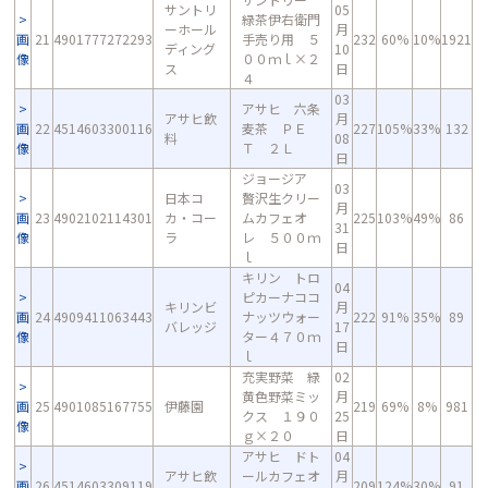
サントリ
05
緑茶伊右衛門
ーホール
月
画
21
4901777272293
手売り用 ５
232
60%
10%
1921
ディング
10
像
００ｍｌ×２
ス
日
４
03
アサヒ 六条
アサヒ飲
月
画
22
4514603300116
麦茶 ＰＥ
227
105%
33%
132
料
08
像
Ｔ ２Ｌ
日
ジョージア
03
日本コ
贅沢生クリー
月
画
23
4902102114301
カ・コー
ムカフェオ
225
103%
49%
86
31
像
ラ
レ ５００ｍ
日
ｌ
キリン トロ
04
ピカーナココ
キリンビ
月
画
24
4909411063443
ナッツウォー
222
91%
35%
89
バレッジ
17
像
ター４７０ｍ
日
ｌ
充実野菜 緑
02
黄色野菜ミッ
月
画
25
4901085167755
伊藤園
219
69%
8%
981
クス １９０
25
像
ｇ×２０
日
アサヒ ドト
04
アサヒ飲
ールカフェオ
月
画
26
4514603309119
209
124%
30%
91