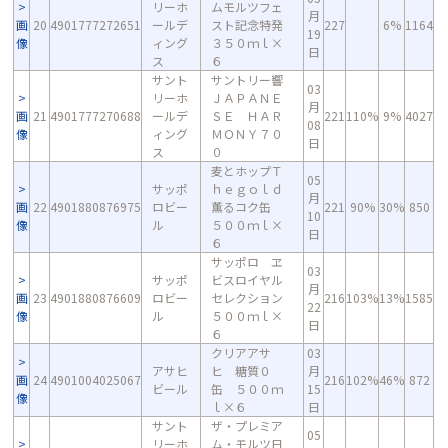
リーホ
ムモルツフェ
月
画
20
4901777272651
ールデ
スト記念特発
227
6%
1164
19
像
ィング
３５０ｍｌ×
日
ス
６
サント
サントリー響
03
リーホ
ＪＡＰＡＮＥ
月
画
21
4901777270688
ールデ
ＳＥ ＨＡＲ
221
110%
9%
4027
08
像
ィング
ＭＯＮＹ７０
日
ス
０
麦とホップＴ
05
サッポ
ｈｅｇｏｌｄ
月
画
22
4901880876975
ロビー
薫るコク缶
221
90%
30%
850
10
像
ル
５００ｍｌ×
日
６
サッポロ ヱ
03
サッポ
ビスロイヤル
月
画
23
4901880876609
ロビー
セレクション
216
103%
13%
1585
22
像
ル
５００ｍｌ×
日
６
クリアアサ
03
アサヒ
ヒ 糖質０
月
画
24
4901004025067
216
102%
46%
872
ビール
缶 ５００ｍ
15
像
ｌ×６
日
サント
ザ・プレミア
05
リーホ
ム・モルツ日