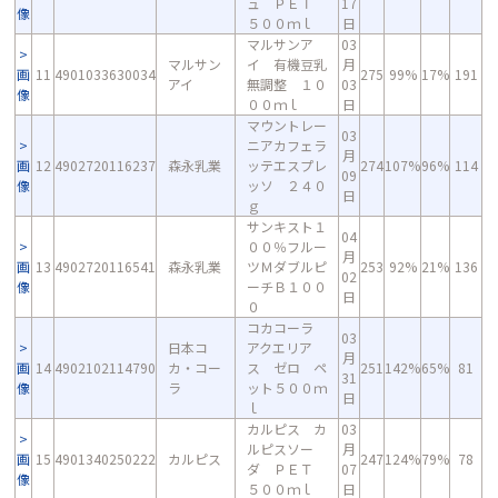
ュ ＰＥＴ
17
像
５００ｍｌ
日
マルサンア
03
マルサン
イ 有機豆乳
月
画
11
4901033630034
275
99%
17%
191
アイ
無調整 １０
03
像
００ｍｌ
日
マウントレー
03
ニアカフェラ
月
画
12
4902720116237
森永乳業
ッテエスプレ
274
107%
96%
114
09
像
ッソ ２４０
日
ｇ
サンキスト１
04
００％フルー
月
画
13
4902720116541
森永乳業
ツＭダブルピ
253
92%
21%
136
02
像
ーチＢ１００
日
０
コカコーラ
03
日本コ
アクエリア
月
画
14
4902102114790
カ・コー
ス ゼロ ペ
251
142%
65%
81
31
像
ラ
ット５００ｍ
日
ｌ
カルピス カ
03
ルピスソー
月
画
15
4901340250222
カルピス
247
124%
79%
78
ダ ＰＥＴ
07
像
５００ｍｌ
日