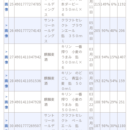
月
画
25
4901777274785
ールデ
本ダービー
215
149%
6%
1192
11
像
ィング
３５０ｍｌ×
日
ス
６
サント
クラフトセレ
05
リーホ
クト ブラウ
月
画
26
4901777274143
ールデ
ンエール
205
90%
48%
206
08
像
ィング
缶 ３５０ｍ
日
ス
ｌ
キリン 一番
03
搾り 小麦の
麒麟麦
月
画
27
4901411047942
うまみ 缶
203
94%
15%
1407
酒
23
像
５００ｍｌ×
日
６
キリン のど
05
麒麟麦
ごし 青空小
月
画
28
4901411051536
192
82%
54%
159
酒
麦 缶 ５０
09
像
０ｍｌ
日
キリン 一番
03
麒麟麦
搾り 小麦の
月
画
29
4901411047928
188
98%
29%
251
酒
うまみ 缶
22
像
５００ｍｌ
日
サント
クラフトセレ
05
リーホ
クト ペ－ル
月
画
30
4901777269507
ールデ
エ－ル 缶
187
98%
30%
1180
09