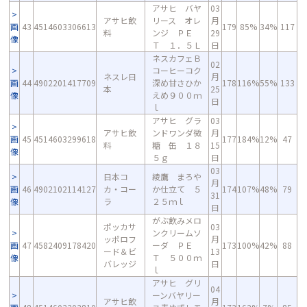
アサヒ バヤ
03
アサヒ飲
リース オレ
月
画
43
4514603306613
179
85%
34%
117
料
ンジ ＰＥ
29
像
Ｔ １．５Ｌ
日
ネスカフェＢ
02
コーヒーコク
ネスレ日
月
画
44
4902201417709
深め甘さひか
178
116%
55%
133
本
25
像
えめ９００ｍ
日
ｌ
アサヒ グラ
03
アサヒ飲
ンドワンダ微
月
画
45
4514603299618
177
184%
12%
47
料
糖 缶 １８
15
像
５ｇ
日
03
日本コ
綾鷹 まろや
月
画
46
4902102114127
カ・コー
か仕立て ５
174
107%
48%
79
31
像
ラ
２５ｍｌ
日
がぶ飲みメロ
ポッカサ
03
ンクリームソ
ッポロフ
月
画
47
4582409178420
ーダ ＰＥ
173
100%
42%
88
ード＆ビ
13
像
Ｔ ５００ｍ
バレッジ
日
ｌ
アサヒ グリ
04
ーンバヤリー
アサヒ飲
月