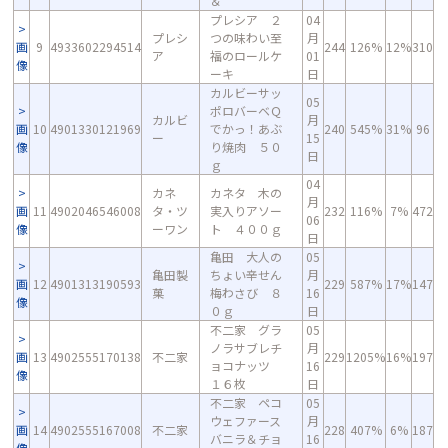
＆
プレシア ２
04
プレシ
つの味わい至
月
画
9
4933602294514
244
126%
12%
310
ア
福のロールケ
01
像
ーキ
日
カルビーサッ
05
ポロバーベＱ
カルビ
月
画
10
4901330121969
でかっ！あぶ
240
545%
31%
96
ー
15
像
り焼肉 ５０
日
ｇ
04
カネ
カネタ 木の
月
画
11
4902046546008
タ・ツ
実入りアソー
232
116%
7%
472
06
像
ーワン
ト ４００ｇ
日
亀田 大人の
05
亀田製
ちょい辛せん
月
画
12
4901313190593
229
587%
17%
147
菓
梅わさび ８
16
像
０ｇ
日
不二家 グラ
05
ノラサブレチ
月
画
13
4902555170138
不二家
229
1205%
16%
197
ョコナッツ
16
像
１６枚
日
不二家 ペコ
05
ウェファース
月
画
14
4902555167008
不二家
228
407%
6%
187
バニラ＆チョ
16
像