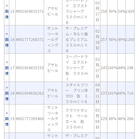
03
イ エクスト
アサヒ
月
画
15
4901004025371
ラシャープ
258
90%
34%
1420
ビール
27
像
５００ｍｌ×
日
６
サント
ザ・プレミア
02
リーホ
ム・モルツ香
月
画
16
4901777268371
ールデ
るプレミアム
257
98%
49%
1200
28
像
ィング
３５０ｍｌ×
日
ス
６
スーパードラ
03
イ エクスト
アサヒ
月
画
17
4901004025333
ラシャープ
247
100%
44%
248
ビール
27
像
缶 ５００ｍ
日
ｌ
スタイルフリ
04
アサヒ
ー プリン体
月
画
18
4901004026262
237
101%
68%
716
ビール
ゼロ 缶 ３
11
像
５０ｍｌ×６
日
サント
クラフトセレ
05
リーホ
クト ペール
月
画
19
4901777269460
ールデ
229
88%
48%
206
エール 缶
08
像
ィング
３５０ｍｌ
日
ス
サント
ザ・プレミア
05