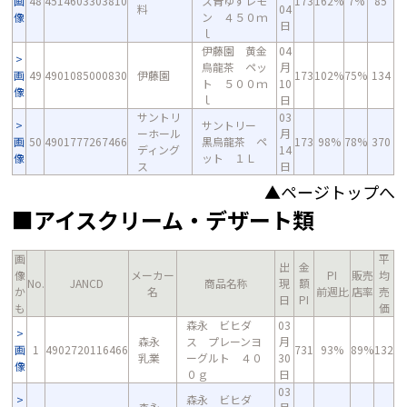
画
48
4514603303810
ス青ゆずレモ
173
162%
7%
85
料
04
像
ン ４５０ｍ
日
ｌ
伊藤園 黄金
04
烏龍茶 ペッ
月
画
49
4901085000830
伊藤園
173
102%
75%
134
ト ５００ｍ
10
像
ｌ
日
サントリ
03
サントリー
ーホール
月
画
50
4901777267466
黒烏龍茶 ペ
173
98%
78%
370
ディング
14
像
ット １Ｌ
ス
日
▲ページトップへ
■アイスクリーム・デザート類
画
平
出
金
像
メーカー
PI
販売
均
No.
JANCD
商品名称
現
額
か
名
前週比
店率
売
日
PI
も
価
森永 ビヒダ
03
森永
ス プレーンヨ
月
画
1
4902720116466
731
93%
89%
132
乳業
ーグルト ４０
30
像
０ｇ
日
03
森永 ビヒダ