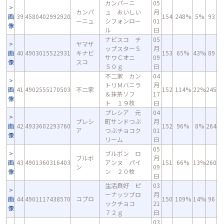
カンパーニ
05
カンパ
ュ おいしい
月
画
39
4580402992920
154
248%
5%
93
ーニュ
シフォンロー
01
像
ル
日
ナビスコ チ
05
ヤマザ
ップスターＳ
月
画
40
4903015522931
キナビ
153
65%
43%
89
サワＣオニ
09
像
スコ
５０ｇ
日
不二家 カン
04
トリＭバニラ
月
画
41
4902555170503
不二家
152
114%
22%
245
＆抹茶ソフ
17
像
ト １９枚
日
プレシア 元
04
プレシ
町サンドつぶ
月
画
42
4933602293760
152
96%
8%
264
ア
つぶチョコク
01
像
リーム
日
05
ブルボン ロ
ブルボ
月
画
43
4901360316403
アンヌ パイ
151
66%
13%
260
ン
09
像
ン ２０枚
日
生活良好 ピ
03
ーナッツブロ
月
画
44
4901117438570
コプロ
150
109%
14%
96
ックチョコ
21
像
７２ｇ
日
03