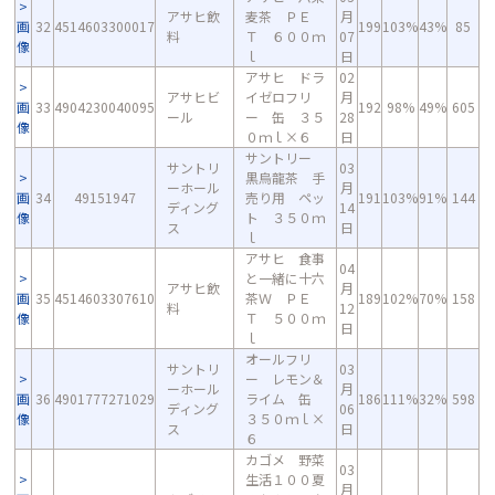
アサヒ飲
麦茶 ＰＥ
月
画
32
4514603300017
199
103%
43%
85
料
Ｔ ６００ｍ
07
像
ｌ
日
アサヒ ドラ
02
アサヒビ
イゼロフリ
月
画
33
4904230040095
192
98%
49%
605
ール
ー 缶 ３５
28
像
０ｍｌ×６
日
サントリー
サントリ
03
黒烏龍茶 手
ーホール
月
画
34
49151947
売り用 ペッ
191
103%
91%
144
ディング
14
像
ト ３５０ｍ
ス
日
ｌ
アサヒ 食事
04
と一緒に十六
アサヒ飲
月
画
35
4514603307610
茶Ｗ ＰＥ
189
102%
70%
158
料
12
像
Ｔ ５００ｍ
日
ｌ
オールフリ
サントリ
03
ー レモン＆
ーホール
月
画
36
4901777271029
ライム 缶
186
111%
32%
598
ディング
06
像
３５０ｍｌ×
ス
日
６
カゴメ 野菜
03
生活１００夏
月