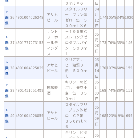
像
０ｍｌ×６
日
スタイルフリ
04
アサヒ
ー プリン体
月
画
36
4901004026248
174
105%
34%
1020
ビール
ゼロ 缶 ５
12
像
００ｍｌ×６
日
サント
－１９６度Ｃ
05
リーホ
ストロングゼ
月
画
37
4901777273153
ールデ
ロダブルパイ
173
76%
35%
146
08
像
ィング
ン ５００ｍ
日
ス
ｌ
クリアアサ
03
アサヒ
ヒ 糖質０
月
画
38
4901004025029
170
107%
60%
159
ビール
缶 ５００ｍ
14
像
ｌ
日
キリン のど
05
麒麟麦
ごし 青空小
月
画
39
4901411051499
168
74%
80%
111
酒
麦 缶 ３５
09
像
０ｍｌ
日
スタイルフリ
05
ープリン体ゼ
アサヒ
月
画
40
4901004026859
ロ ＣＰ缶
168
123%
9%
699
ビール
09
像
３５０ｍｌ×
日
６
キリン ビタ
05
ーズエクスト