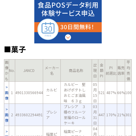
■菓子
画
平
出
金
像
メーカー
PI
販売
均
No.
JANCD
商品名称
現
額
か
名
前週比
店率
売
日
PI
も
価
カルビー 堅
05
カルビ
あげポテトし
月
画
1
4901330566944
521
487%
66%
100
ー
おとごま油風
15
像
味 ６３ｇ
日
プレシア ３
03
プレシ
種のフルーツ
月
画
2
4933602294491
447
170%
21%
301
ア
至福のロール
31
像
ケーキ
日
04
稲葉ピーナ
稲葉ピ
月