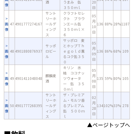
酒
うまみ 缶
20
像
３５０ｍｌ
日
サント
クラフトセレ
05
リーホ
クト ブラウ
月
画
47
4901777274167
ールデ
ンエール缶
136
88%
28%
1187
10
像
ィング
３５０ｍｌ×
日
ス
６
サッポロ 麦
05
サッポ
とホップＴｈ
月
画
48
4901880876937
ロビー
ｅｇｏｌｄ薫
136
86%
68%
109
09
像
ル
るコク缶３５
日
０
キリン 氷
05
結 ココナッ
麒麟麦
月
画
49
4901411048048
ツウォータ
135
59%
80%
105
酒
08
像
ー 缶 ３５
日
０ｍｌ
サント
ザ・プレミア
02
リーホ
ム・モルツ香
月
画
50
4901777268395
ールデ
るプレミアム
134
102%
33%
278
28
像
ィング
缶 ５００ｍ
日
ス
ｌ
▲ページトップへ
■飲料