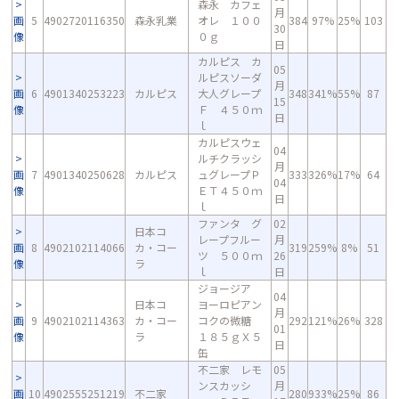
森永 カフェ
月
画
5
4902720116350
森永乳業
オレ １００
384
97%
25%
103
30
像
０ｇ
日
カルピス カ
05
ルピスソーダ
月
画
6
4901340253223
カルピス
大人グレープ
348
341%
55%
87
15
像
Ｆ ４５０ｍ
日
ｌ
カルピスウェ
04
ルチクラッシ
月
画
7
4901340250628
カルピス
ュグレープＰ
333
326%
17%
64
04
像
ＥＴ４５０ｍ
日
ｌ
ファンタ グ
02
日本コ
レープフルー
月
画
8
4902102114066
カ・コー
319
259%
8%
51
ツ ５００ｍ
26
像
ラ
ｌ
日
ジョージア
04
日本コ
ヨーロピアン
月
画
9
4902102114363
カ・コー
コクの微糖
292
121%
26%
328
01
像
ラ
１８５ｇＸ５
日
缶
不二家 レモ
05
ンスカッシ
月
画
10
4902555251219
不二家
280
933%
25%
86