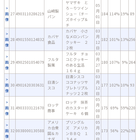
ヤマザキ と
05
ろ－りツイン
山崎製
月
画
27
4903110286219
シュ－（チ－
184
114%
19%
89
パン
01
像
ズホイップ＆
日
チ
カバヤ 小さ
03
カバヤ
なメロンパン
月
画
28
4901550124832
182
101%
13%
256
食品
クッキー ２
12
像
２枚
日
フルタ チョ
03
フルタ
コとクッキー
月
画
29
4902501054079
180
107%
9%
264
製菓
のある生活
27
像
１６４ｇ
日
日清シスコ
03
日清シ
ココナッツサ
月
画
30
4901620303631
177
102%
10%
93
スコ
ブレトリプル
12
像
ナッツ２２枚
日
05
ロッテ 抹茶
ロッテ
月
画
31
4903333121670
のカスタード
175
69%
59%
220
商事
08
像
ケーキ ６個
日
アメリ
プリングル
05
カ合衆
ズ アメリカ
月
画
32
0038000130588
173
56%
22%
198
国＆カ
ンＢＢＱ １
09
像
ナダ
３４ｇ
日