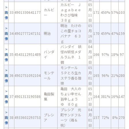
カルビー Ｊ
05
カルビ
ａｇａｂｅｅ
月
画
33
4901330641177
171
450%
57%
103
ー
わさび塩味
11
像
３８ｇ
日
明治 たけの
05
この里チョコ
月
画
34
4902777247151
明治
170
459%
47%
159
バナナ ６３
16
像
ｇ
日
バンダイ 妖
04
バンダ
怪Ｗ妖怪メダ
月
画
35
4543112951489
166
97%
18%
97
イ
ルラムネ １
18
像
個
日
モンテール
05
モンテ
５Ｐとろ生カ
月
画
36
4902751092104
165
96%
21%
280
ール
ステラ香る珈
01
像
琲
日
亀田 大人の
05
亀田製
ちょい辛せん
月
画
37
4901313190586
164
381%
16%
147
菓
旨辛しょう
17
像
ゆ ８０ｇ
日
プレシア 元
04
プレシ
町サンドフル
月
画
38
4933602293753
157
72%
8%
270
ア
ーツ（苺＆
01
像
桃）
日