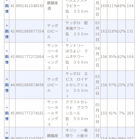
麒麟麦
月
画
41
4901411048543
ラビター
165
611%
68%
104
酒
16
像
缶 ３５０ｍ
日
ｌ
サッポロ 超
05
サッポ
男梅サワー
月
画
42
4901880877354
ロビー
162
318%
52%
131
缶 ３５０ｍ
16
像
ル
ｌ
日
サント
サントリー
04
リーホ
ほろよい ラ
月
画
43
4901777272064
ールデ
ムネサワー
156
95%
62%
104
17
像
ィング
缶 ３５０ｍ
日
ス
ｌ
サッポロ ヱ
03
サッポ
ビス ロイヤ
月
画
44
4901880874698
ロビー
ルセレクショ
156
97%
23%
278
21
像
ル
ン ５００ｍ
日
ｌ
サント
クラフトセレ
05
リーホ
クト ブラウ
月
画
45
4901777274181
ールデ
ンエール
155
91%
7%
263
11
像
ィング
缶 ５００ｍ
日
ス
ｌ
キリン 一番
03
麒麟麦
搾り 小麦の
月
画
46
4901411047881
154
94%
49%
187