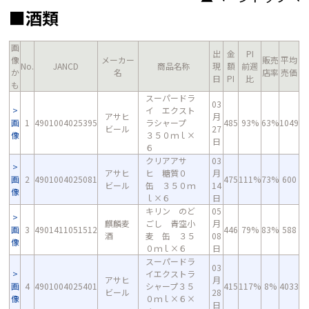
■酒類
画
出
金
PI
像
メーカー
販売
平均
No.
JANCD
商品名称
現
額
前週
か
名
店率
売価
日
PI
比
も
スーパードラ
03
イ エクスト
アサヒ
月
画
1
4901004025395
ラシャープ
485
93%
63%
1049
ビール
27
像
３５０ｍｌ×
日
６
クリアアサ
03
アサヒ
ヒ 糖質０
月
画
2
4901004025081
475
111%
73%
600
ビール
缶 ３５０ｍ
14
像
ｌ×６
日
キリン のど
05
麒麟麦
ごし 青空小
月
画
3
4901411051512
446
79%
83%
588
酒
麦 缶 ３５
08
像
０ｍｌ×６
日
スーパードラ
03
イエクストラ
アサヒ
月
画
4
4901004025401
シャープ３５
415
117%
8%
4033
ビール
28
像
０ｍｌ×６×
日