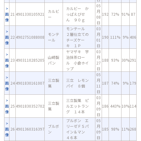
05
カルビー か
カルビ
月
画
21
4901330105921
っぱえびせ
192
72%
91%
87
ー
08
像
ん ９０ｇ
日
モンテール
03
モンテ
２層仕立ての
月
画
22
4902751088008
190
111%
9%
406
ール
チーズケー
01
像
キ １Ｐ
日
ヤマザキ 宇
03
山崎製
治抹茶ロー
月
画
23
4903110285205
188
93%
30%
291
パン
ル 小倉ホイ
27
像
ップ
日
05
三立製
三立 レモン
月
画
24
4901830161007
187
74%
9%
179
菓
パイ ８個
11
像
日
03
三立製菓 ピ
三立製
月
画
25
4901830352702
ルエットラン
186
443%
10%
114
菓
09
像
グ １４本
日
ブルボン エ
05
ブルボ
リーゼＦＳパ
月
画
26
4901360316397
185
98%
11%
268
ン
イン＆マン
09
像
４６本
日