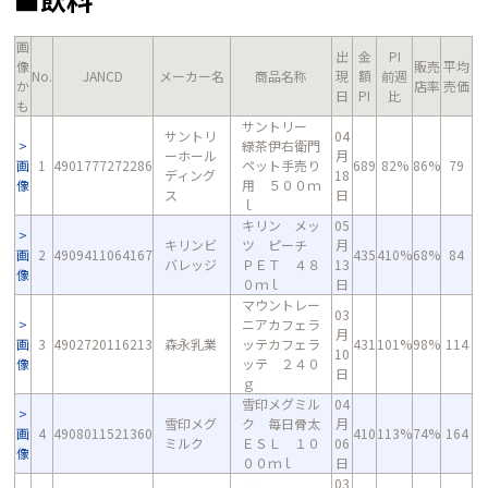
画
出
金
PI
像
販売
平均
No.
JANCD
メーカー名
商品名称
現
額
前週
か
店率
売価
日
PI
比
も
サントリー
サントリ
04
緑茶伊右衛門
ーホール
月
画
1
4901777272286
ペット手売り
689
82%
86%
79
ディング
18
像
用 ５００ｍ
ス
日
ｌ
キリン メッ
05
キリンビ
ツ ピーチ
月
画
2
4909411064167
435
410%
68%
84
バレッジ
ＰＥＴ ４８
13
像
０ｍｌ
日
マウントレー
03
ニアカフェラ
月
画
3
4902720116213
森永乳業
ッテカフェラ
431
101%
98%
114
10
像
ッテ ２４０
日
ｇ
雪印メグミル
04
雪印メグ
ク 毎日骨太
月
画
4
4908011521360
410
113%
74%
164
ミルク
ＥＳＬ １０
06
像
００ｍｌ
日
03