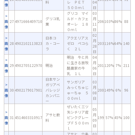
料
レ ＰＥＴ
04
像
５００ｍｌ
日
グリコ マイ
03
グリコ乳
ルド・カフェ
月
画
27
4971666409710
206
103%
86%
88
業
オーレ １８
11
像
０ｍｌ
日
02
日本コ
アクエリアス
月
画
28
4902102113823
カ・コー
ゼロ ペコら
203
116%
64%
140
28
像
ラ
く ２Ｌ
日
明治 牛と共
04
に生きる放牧
月
画
29
4902705122970
明治
201
120%
7%
211
酪農家の牛
06
像
乳 １Ｌ
日
日本サン
サンガリア
03
ガリアベ
みっくちゅじ
月
画
30
4902179017901
バレッジ
200
149%
6%
96
ゅーちゅ ５
08
像
カンパニ
００ｍｌ
日
ー
ぜいたく三ツ
05
矢シチリア産
アサヒ飲
月
画
31
4514603310917
ピンクグレー
199
57%
45%
100
料
09
像
プＦ５００ｍ
日
ｌ
アサヒ 六条
03