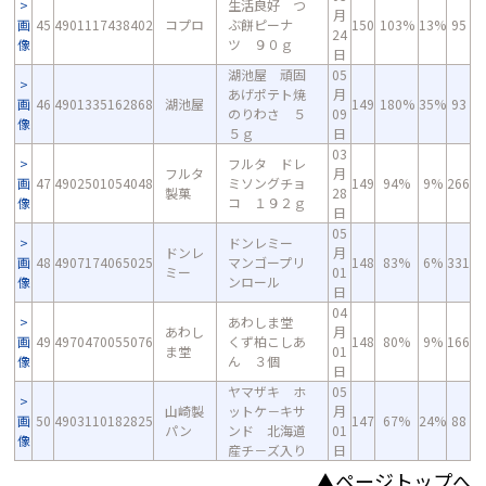
生活良好 つ
月
画
45
4901117438402
コプロ
ぶ餅ピーナ
150
103%
13%
95
24
像
ツ ９０ｇ
日
湖池屋 頑固
05
あげポテト焼
月
画
46
4901335162868
湖池屋
149
180%
35%
93
のりわさ ５
09
像
５ｇ
日
03
フルタ ドレ
フルタ
月
画
47
4902501054048
ミソングチョ
149
94%
9%
266
製菓
28
像
コ １９２ｇ
日
05
ドンレミー
ドンレ
月
画
48
4907174065025
マンゴープリ
148
83%
6%
331
ミー
01
像
ンロール
日
04
あわしま堂
あわし
月
画
49
4970470055076
くず柏こしあ
148
80%
9%
166
ま堂
01
像
ん ３個
日
ヤマザキ ホ
05
山崎製
ットケ－キサ
月
画
50
4903110182825
147
67%
24%
88
パン
ンド 北海道
01
像
産チ－ズ入り
日
▲ページトップへ