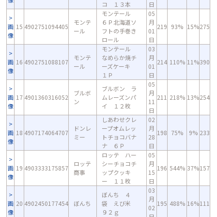
コ １３本
日
モンテール
05
モンテ
６Ｐ北海道ソ
月
画
15
4902751094405
219
93%
15%
275
ール
フトの手巻き
01
像
ロール
日
モンテール
03
モンテ
なめらか焼チ
月
画
16
4902751088107
214
110%
11%
390
ール
ーズケーキ
01
像
１Ｐ
日
05
ブルボン ラ
ブルボ
月
画
17
4901360316052
ムレーズンパ
211
218%
13%
254
ン
11
像
イ １２枚
日
しあわせクレ
02
ドンレ
ープオムレッ
月
画
18
4907174064707
198
75%
9%
233
ミー
トチョコバナ
28
像
ナ ６Ｐ
日
ロッテ ハー
05
ロッテ
シーチョコチ
月
画
19
4903333175857
196
544%
37%
157
商事
ップクッキ
15
像
ー １１枚
日
03
ぼんち ４
月
画
20
4902450177454
ぼんち
袋 えび米
195
488%
16%
111
02
像
９２ｇ
日