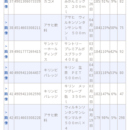
画
37
4901306073339
カゴメ
みかんミック
185
91%
9%
82
26
像
ス ２００ｍ
日
ｌ
アサヒ ウィ
04
ルキンソンタ
アサヒ飲
月
画
38
4514603308211
ンサンレモ
184
123%
58%
75
料
03
像
ン ５００ｍ
日
ｌ
サントリ
サントリ－
03
ーホール
プレミアムボ
月
画
39
4901777269415
184
110%
42%
92
ディング
スブラック
07
像
ス
４００ｇ
日
04
キリン 生
キリンビ
月
画
40
4909411064457
茶 ＰＥＴ
183
118%
53%
80
バレッジ
03
像
５００ｍｌ
日
キリン メッ
03
キリンビ
ツグレープ
月
画
41
4909411062590
182
147%
6%
47
バレッジ
缶 ３５０ｍ
02
像
ｌ
日
ウィルキンソ
04
ンタンサンレ
アサヒ飲
月
画
42
4514603308228
モンマルチ
179
98%
5%
298
料
19
像
５００ｍｌ×
日
４