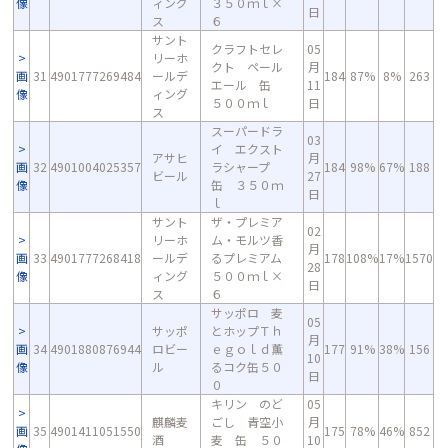
像
ィング
３５０ｍｌ×
日
ス
６
サント
クラフトセレ
05
リーホ
クト ペール
月
画
31
4901777269484
ールデ
184
87%
8%
263
エール 缶
11
像
ィング
５００ｍｌ
日
ス
スーパードラ
03
イ エクスト
アサヒ
月
画
32
4901004025357
ラシャープ
184
98%
67%
188
ビール
27
像
缶 ３５０ｍ
日
ｌ
サント
ザ・プレミア
02
リーホ
ム・モルツ香
月
画
33
4901777268418
ールデ
るプレミアム
178
108%
17%
1570
28
像
ィング
５００ｍｌ×
日
ス
６
サッポロ 麦
05
サッポ
とホップＴｈ
月
画
34
4901880876944
ロビー
ｅｇｏｌｄ薫
177
91%
38%
156
10
像
ル
るコク缶５０
日
０
キリン のど
05
麒麟麦
ごし 青空小
月
画
35
4901411051550
175
78%
46%
852
酒
麦 缶 ５０
10