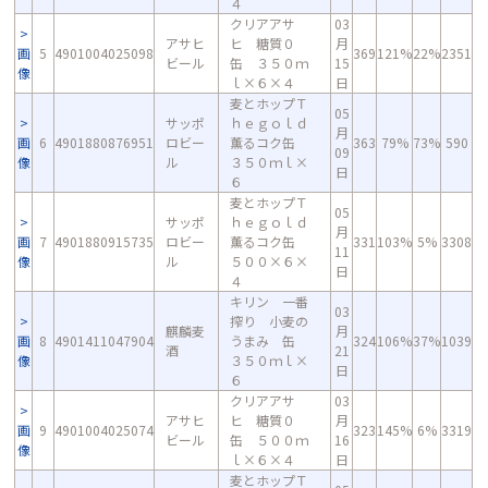
４
クリアアサ
03
アサヒ
ヒ 糖質０
月
画
5
4901004025098
369
121%
22%
2351
ビール
缶 ３５０ｍ
15
像
ｌ×６×４
日
麦とホップＴ
05
サッポ
ｈｅｇｏｌｄ
月
画
6
4901880876951
ロビー
薫るコク缶
363
79%
73%
590
09
像
ル
３５０ｍｌ×
日
６
麦とホップＴ
05
サッポ
ｈｅｇｏｌｄ
月
画
7
4901880915735
ロビー
薫るコク缶
331
103%
5%
3308
11
像
ル
５００×６×
日
４
キリン 一番
03
搾り 小麦の
麒麟麦
月
画
8
4901411047904
うまみ 缶
324
106%
37%
1039
酒
21
像
３５０ｍｌ×
日
６
クリアアサ
03
アサヒ
ヒ 糖質０
月
画
9
4901004025074
323
145%
6%
3319
ビール
缶 ５００ｍ
16
像
ｌ×６×４
日
麦とホップＴ