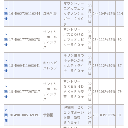
マウントレー
03
ニアカフェラ
月
画
16
4902720116244
森永乳業
ッテノンシュ
244
104%
92%
114
10
像
ガー ２４０
日
ｇ
サントリ－
サントリ
03
ボスとろける
ーホール
月
画
17
4901777269378
カフェオレビ
234
111%
22%
90
ディング
07
像
ター５００ｍ
ス
日
ｌ
キリン世界の
03
キッチンから
キリンビ
月
画
18
4909411063641
ソルティライ
233
112%
80%
87
バレッジ
28
像
チ ５００ｍ
日
ｌ
サントリー
サントリ
02
ＧＲＥＥＮＤ
ーホール
月
画
19
4901777267817
ＡＫＡＲＡ麦
233
108%
66%
79
ディング
28
像
茶 ５５０ｍ
ス
日
ｌ
伊藤園 ２０
04
１５年おーい
月
画
20
4901085169391
伊藤園
233
83%
65%
81
お茶 新茶
24
像
５００ｍｌ
日
サントリー