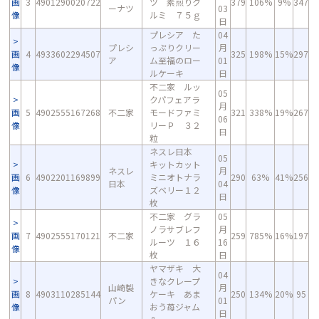
画
3
4901290020722
ツ 素煎りク
379
106%
9%
347
ーナツ
03
像
ルミ ７５ｇ
日
プレシア た
04
プレシ
っぷりクリー
月
画
4
4933602294507
325
198%
15%
297
ア
ム至福のロー
01
像
ルケーキ
日
不二家 ルッ
05
クパフェアラ
月
画
5
4902555167268
不二家
モードファミ
321
338%
19%
267
06
像
リーＰ ３２
日
粒
ネスレ日本
05
キットカット
ネスレ
月
画
6
4902201169899
ミニオトナラ
290
63%
41%
256
日本
04
像
ズベリー１２
日
枚
不二家 グラ
05
ノラサブレフ
月
画
7
4902555170121
不二家
259
785%
16%
197
ルーツ １６
16
像
枚
日
ヤマザキ 大
04
きなクレープ
山崎製
月
画
8
4903110285144
ケーキ あま
250
134%
20%
95
パン
01
像
おう苺ジャム
日