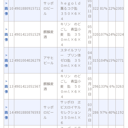
05
サッポ
ｈｅｇｏｌｄ
月
画
10
4901880915711
ロビー
薫るコク缶
322
81%
22%
2303
11
像
ル
３５０×６×
日
４
キリン のど
05
ごし 青空小
麒麟麦
月
画
11
4901411051529
麦 缶 ３５
320
107%
24%
2324
酒
10
像
０ｍｌ×６×
日
４
スタイルフリ
04
ー プリン体
アサヒ
月
画
12
4901004026279
ゼロ缶 ３５
315
104%
15%
2771
ビール
12
像
０ｍｌ×６×
日
４
キリン のど
05
ごし 青空小
麒麟麦
月
画
13
4901411051567
麦 缶 ５０
296
133%
6%
3263
酒
10
像
０ｍｌ×６×
日
４
サッポロ ヱ
03
サッポ
ビスロイヤル
月
画
14
4901880876593
ロビー
セレクション
286
97%
40%
1192
21
像
ル
３５０ｍｌ×
日
６
スーパードラ