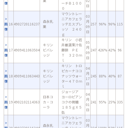
業
02
像
ーチＢ１００
日
０
マウントレー
03
ニアカフェラ
森永乳
月
画
16
4902720116237
ッテエスプレ
257
96%
96%
115
業
09
像
ッソ ２４０
日
ｇ
キリン 小岩
05
キリン
井厳選果汁佐
月
画
17
4909411063504
ビバレ
藤錦 ＰＥ
247
426%
42%
96
09
像
ッジ
Ｔ ３２０ｍ
日
ｌ
キリン トロ
04
キリン
ピカーナココ
月
画
18
4909411063443
ビバレ
ナッツウォー
245
88%
40%
87
17
像
ッジ
ター４７０ｍ
日
ｌ
ジョージア
04
日本コ
ヨーロピアン
月
画
19
4902102114363
カ・コ
コクの微糖
241
95%
25%
335
01
像
ーラ
１８５ｇＸ５
日
缶
マウントレー
03
ニアカフェラ
森永乳
月
画
20
4902720116244
ッテノンシュ
234
100%
92%
115