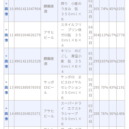
03
搾り 小麦の
麒麟麦
月
画
10
4901411047904
うまみ 缶
305
74%
45%
1055
酒
21
像
３５０ｍｌ×
日
６
スタイルフリ
04
ー プリン体
アサヒ
月
画
11
4901004026279
ゼロ缶 ３５
304
113%
17%
2776
ビール
12
像
０ｍｌ×６×
日
４
キリン のど
05
ごし 青空小
麒麟麦
月
画
12
4901411051529
麦 缶 ３５
299
165%
30%
2309
酒
10
像
０ｍｌ×６×
日
４
サッポロ ヱ
03
サッポ
ビスロイヤル
月
画
13
4901880876593
ロビー
セレクション
295
70%
43%
1191
21
像
ル
３５０ｍｌ×
日
６
スーパードラ
03
イ エクスト
アサヒ
月
画
14
4901004025371
ラシャープ
288
76%
36%
1406
ビール
27
像
５００ｍｌ×
日
６