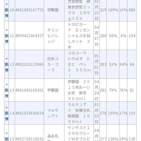
充実野菜 緑
02
黄色野菜ミッ
月
画
10
4901085167755
伊藤園
319
109%
10%
880
クス １９０
25
像
ｇ×２０
日
トロピカー
04
キリン
ナ エッセン
月
画
11
4909411064327
ビバレ
シャルズお試
288
58%
6%
234
07
像
ッジ
しセット ３
日
本
コカコーラ
05
日本コ
いろはす と
月
画
12
4902102113960
カ・コ
まと ペッ
283
51%
94%
84
01
像
ーラ
ト ５５５ｍ
日
ｌ
伊藤園 ２０
04
１５年おーい
月
画
13
4901085169391
伊藤園
281
79%
76%
81
お茶 新茶
24
像
５００ｍｌ
日
マルサンア
03
マルサ
イ 有機豆乳
月
画
14
4901033630034
278
105%
17%
193
ンアイ
無調整 １０
03
像
００ｍｌ
日
サンキスト１
04
００％フルー
森永乳
月
画
15
4902720116541
ツＭダブルピ
277
126%
19%
136