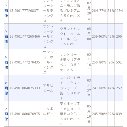
サント
ザ・プレミア
02
リーホ
ム・モルツ香
月
画
15
4901777268371
ールデ
るプレミアム
264
77%
51%
1194
28
像
ィング
３５０ｍｌ×
日
ス
６
サント
クラフトセレ
05
リーホ
クト ペール
月
画
16
4901777269460
ールデ
259
463%
42%
209
エール 缶
08
像
ィング
３５０ｍｌ
日
ス
サント
サントリー
02
リーホ
金麦クリアラ
月
画
17
4901777270435
ールデ
250
80%
7%
591
ベル ３５０
16
像
ィング
ｍｌ×６
日
ス
スーパードラ
03
イ エクスト
アサヒ
月
画
18
4901004025333
ラシャープ
247
80%
47%
252
ビール
27
像
缶 ５００ｍ
日
ｌ
麦とホップＴ
05
サッポ
ｈｅｇｏｌｄ
月
画
19
4901880876975
ロビー
薫るコク缶
245
250%
32%
839
10
像
ル
５００ｍｌ×
日
６