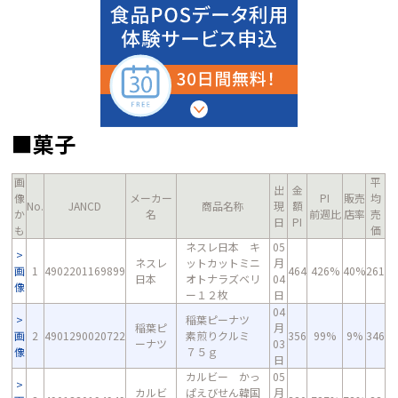
■菓子
画
平
出
金
像
メーカー
PI
販売
均
No.
JANCD
商品名称
現
額
か
名
前週比
店率
売
日
PI
も
価
ネスレ日本 キ
05
ネスレ
ットカットミニ
月
画
1
4902201169899
464
426%
40%
261
日本
オトナラズベリ
04
像
ー１２枚
日
04
稲葉ピーナツ
稲葉ピ
月
画
2
4901290020722
素煎りクルミ
356
99%
9%
346
ーナツ
03
像
７５ｇ
日
カルビー かっ
05
カルビ
ぱえびせん韓国
月