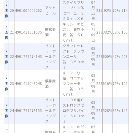
スタイルフリ
04
アサヒ
ー プリン体
月
画
20
4901004026262
235
92%
72%
714
ビール
ゼロ 缶 ３
11
像
５０ｍｌ×６
日
キリン のど
05
麒麟麦
ごし 青空小
月
画
21
4901411051536
233
382%
52%
159
酒
麦 缶 ５０
09
像
０ｍｌ
日
サント
クラフトセレ
05
リーホ
クト ブラウ
月
画
22
4901777274143
ールデ
ンエール
228
600%
42%
209
08
像
ィング
缶 ３５０ｍ
日
ス
ｌ
キリン 氷
05
結 ココナッ
麒麟麦
月
画
23
4901411048048
ツウォータ
228
616%
75%
105
酒
08
像
ー 缶 ３５
日
０ｍｌ
サント
－１９６度Ｃ
05
リーホ
ストロングゼ
月
画
24
4901777273153
ールデ
ロダブルパイ
227
528%
35%
145
08
像
ィング
ン ５００ｍ
日
ス
ｌ
キリン のど
05
麒麟麦
ごし 青空小
月