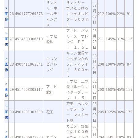
サント
サントリ－
03
リーホ
ボスとろける
月
画
26
4901777269378
ールデ
カフェオレビ
212
106%
22%
91
07
像
ィング
ター５００ｍ
日
ス
ｌ
アサヒ バヤ
03
アサヒ
リース オレ
月
画
27
4514603306613
211
145%
31%
116
飲料
ンジ ＰＥ
29
像
Ｔ １．５Ｌ
日
キリン世界の
03
キリン
キッチンから
月
画
28
4909411063641
ビバレ
ソルティライ
208
100%
80%
87
28
像
ッジ
チ ５００ｍ
日
ｌ
アサヒ 三ツ
02
アサヒ
矢フルーツサ
月
画
29
4514603303117
208
168%
45%
117
飲料
イダーグレー
28
像
プ １．５Ｌ
日
花王 ヘルシ
05
アウォータ
月
画
30
4901301307880
花王
205
1025%
36%
179
ー マスカッ
09
像
ト味
日
カゴメ 野菜
03
生活１００夏
月
画
31
4901306073339
カゴメ
みかんミック
204
94%
10%
82