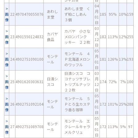
04
あわしま堂 く
あわし
月
画
22
4970470055076
ず柏こしあん
185
95%
10%
159
ま堂
01
像
３個
日
03
カバヤ 小さな
カバヤ
月
画
23
4901550124832
メロンパンク
182
113%
12%
255
食品
12
像
ッキー ２２枚
日
05
モンテール ４
モンテ
月
画
24
4902751090100
Ｐ北海道メロン
181
126%
13%
193
ール
01
像
のワッフル
日
日清シスコ コ
03
日清シ
コナッツサブレ
月
画
25
4901620303631
174
72%
7%
100
スコ
トリプルナッツ
12
像
２２枚
日
05
モンテール ５
モンテ
月
画
26
4902751092104
Ｐとろ生カステ
172
101%
25%
288
ール
01
像
ラ香る珈琲
日
05
モンテール エ
モンテ
月
画
27
4902751089708
クレールキャラ
172
113%
5%
97
ール
01
像
メルクリュ
日