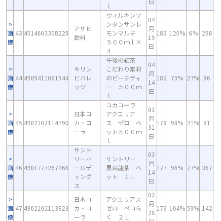
日
ｌ
ウィルキンソ
04
ンタンサンレ
アサヒ
月
画
43
4514603308228
モンマルチ
183
120%
6%
298
飲料
19
像
５００ｍｌ×
日
４
午後の紅茶
04
キリン
こだわり素材
月
画
44
4909411061944
ビバレ
のピーチティ
182
79%
27%
86
14
像
ッジ
ー ５００ｍ
日
ｌ
コカコーラ
03
日本コ
アクエリア
月
画
45
4902102114790
カ・コ
ス ゼロ ペ
178
98%
21%
81
31
像
ーラ
ット５００ｍ
日
ｌ
サント
03
リーホ
サントリー
月
画
46
4901777267466
ールデ
黒烏龍茶 ペ
177
96%
77%
367
14
像
ィング
ット １Ｌ
日
ス
02
日本コ
アクエリアス
月
画
47
4902102113823
カ・コ
ゼロ ペコら
176
104%
59%
142
28
像
ーラ
く ２Ｌ