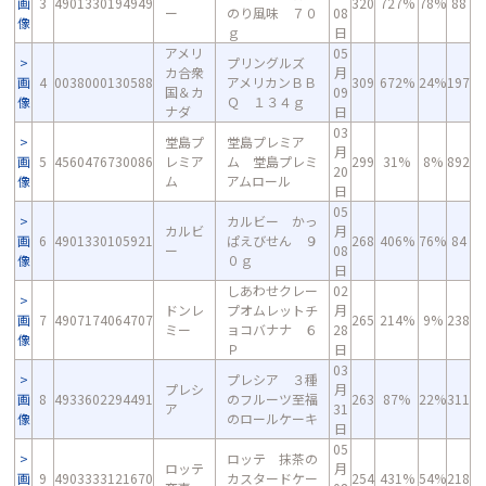
画
3
4901330194949
320
727%
78%
88
ー
のり風味 ７０
08
像
ｇ
日
アメリ
05
プリングルズ
カ合衆
月
画
4
0038000130588
アメリカンＢＢ
309
672%
24%
197
国＆カ
09
像
Ｑ １３４ｇ
ナダ
日
03
堂島プ
堂島プレミア
月
画
5
4560476730086
レミア
ム 堂島プレミ
299
31%
8%
892
20
像
ム
アムロール
日
05
カルビー かっ
カルビ
月
画
6
4901330105921
ぱえびせん ９
268
406%
76%
84
ー
08
像
０ｇ
日
しあわせクレー
02
ドンレ
プオムレットチ
月
画
7
4907174064707
265
214%
9%
238
ミー
ョコバナナ ６
28
像
Ｐ
日
03
プレシア ３種
プレシ
月
画
8
4933602294491
のフルーツ至福
263
87%
22%
311
ア
31
像
のロールケーキ
日
05
ロッテ 抹茶の
ロッテ
月
画
9
4903333121670
カスタードケー
254
431%
54%
218