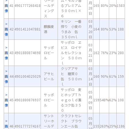
リーホ
ム・モルツ香
月
画
41
4901777268418
ールデ
るプレミアム
165
80%
20%
1583
28
像
ィング
５００ｍｌ×
日
ス
６
キリン 一番
03
麒麟麦
搾り 小麦の
月
画
42
4901411047881
164
80%
53%
188
酒
うまみ 缶
20
像
３５０ｍｌ
日
サッポロ ヱ
03
サッポ
ビス ロイヤ
月
画
43
4901880874698
ロビー
ルセレクショ
162
76%
23%
280
21
像
ル
ン ５００ｍ
日
ｌ
クリアアサ
03
アサヒ
ヒ 糖質０
月
画
44
4901004025029
160
90%
61%
159
ビール
缶 ５００ｍ
14
像
ｌ
日
サッポロ 麦
05
サッポ
とホップＴｈ
月
画
45
4901880876937
ロビー
ｅｇｏｌｄ薫
159
548%
62%
108
09
像
ル
るコク缶３５
日
０
サント
クラフトセレ
05
リーホ
クト ブラウ
月
画
46
4901777274167
ールデ
ンエール缶
155
263%
25%
1186
10