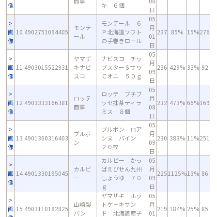
商事
08
像
キ ６個
日
05
モンテール ６
モンテ
月
画
10
4902751094405
Ｐ北海道ソフト
237
85%
15%
276
ール
01
像
の手巻きロール
日
05
ヤマザ
ナビスコ チッ
月
画
11
4903015522931
キナビ
プスターＳサワ
236
429%
33%
92
09
像
スコ
Ｃオニ ５０ｇ
日
05
ロッテ プチブ
ロッテ
月
画
12
4903333166381
ッセ抹茶ティラ
232
473%
66%
169
商事
08
像
ミス ８個
日
05
ブルボン ロア
ブルボ
月
画
13
4901360316403
ンヌ パイン
230
383%
11%
251
ン
09
像
２０枚
日
カルビー かっ
05
カルビ
ぱえびせん九州
月
画
14
4901330195045
225
1125%
13%
86
ー
しょうゆ ７０
09
像
ｇ
日
ヤマザキ ホッ
05
山崎製
トケ－キサン
月
画
15
4903110182825
219
184%
25%
85
パン
ド 北海道産チ
01