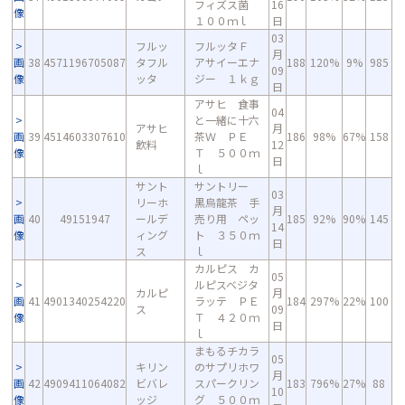
フィズス菌
16
像
１００ｍｌ
日
03
フルッ
フルッタＦ
月
画
38
4571196705087
タフル
アサイーエナ
188
120%
9%
985
09
像
ッタ
ジー １ｋｇ
日
アサヒ 食事
04
と一緒に十六
アサヒ
月
画
39
4514603307610
茶Ｗ ＰＥ
186
98%
67%
158
飲料
12
像
Ｔ ５００ｍ
日
ｌ
サント
サントリー
03
リーホ
黒烏龍茶 手
月
画
40
49151947
ールデ
売り用 ペッ
185
92%
90%
145
14
像
ィング
ト ３５０ｍ
日
ス
ｌ
カルピス カ
05
ルピスベジタ
カルピ
月
画
41
4901340254220
ラッテ ＰＥ
184
297%
22%
100
ス
09
像
Ｔ ４２０ｍ
日
ｌ
まもるチカラ
05
キリン
のサプリホワ
月
画
42
4909411064082
ビバレ
スパークリン
183
796%
27%
88
10
像
ッジ
グ ５００ｍ