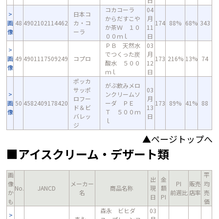
日
コカコーラ
04
日本コ
からだすこや
月
画
48
4902102114462
カ・コ
174
88%
68%
343
か茶Ｗ １０
11
像
ーラ
００ｍｌ
日
ＰＢ 天然水
03
でつくった炭
月
画
49
4901117509249
コプロ
173
216%
13%
74
酸水 ５００
12
像
ｍｌ
日
ポッカ
がぶ飲みメロ
サッポ
03
ンクリームソ
ロフー
月
画
50
4582409178420
ーダ ＰＥ
173
89%
41%
88
ド＆ビ
13
像
Ｔ ５００ｍ
バレッ
日
ｌ
ジ
▲ページトップへ
■アイスクリーム・デザート類
画
平
出
金
像
メーカー
PI
販売
均
No.
JANCD
商品名称
現
額
か
名
前週比
店率
売
日
PI
も
価
森永 ビヒダ
03