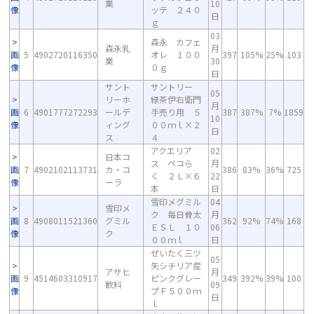
業
10
像
ッテ ２４０
日
ｇ
03
森永 カフェ
森永乳
月
画
5
4902720116350
オレ １００
397
105%
25%
103
業
30
像
０ｇ
日
サント
サントリー
05
リーホ
緑茶伊右衛門
月
画
6
4901777272293
ールデ
手売り用 ５
387
387%
7%
1859
10
像
ィング
００ｍｌ×２
日
ス
４
アクエリア
02
日本コ
ス ペコら
月
画
7
4902102113731
カ・コ
386
83%
36%
725
く ２Ｌ×６
22
像
ーラ
本
日
雪印メグミル
04
雪印メ
ク 毎日骨太
月
画
8
4908011521360
グミル
362
92%
74%
168
ＥＳＬ １０
06
像
ク
００ｍｌ
日
ぜいたく三ツ
05
矢シチリア産
アサヒ
月
画
9
4514603310917
ピンクグレー
349
392%
39%
100
飲料
09
像
プＦ５００ｍ
日
ｌ