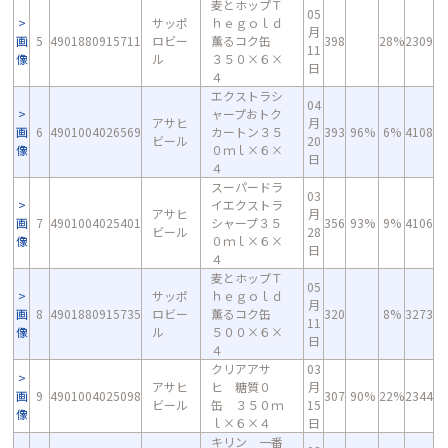
麦とホップＴ
05
サッポ
ｈｅｇｏｌｄ
月
画
5
4901880915711
ロビー
薫るコク缶
398
28%
2309
11
像
ル
３５０×６×
日
４
エクストラシ
04
ャープおトク
アサヒ
月
画
6
4901004026569
カートン３５
393
96%
6%
4108
ビール
20
像
０ｍｌ×６×
日
４
スーパードラ
03
イエクストラ
アサヒ
月
画
7
4901004025401
シャープ３５
356
93%
9%
4106
ビール
28
像
０ｍｌ×６×
日
４
麦とホップＴ
05
サッポ
ｈｅｇｏｌｄ
月
画
8
4901880915735
ロビー
薫るコク缶
320
8%
3273
11
像
ル
５００×６×
日
４
クリアアサ
03
アサヒ
ヒ 糖質０
月
画
9
4901004025098
307
90%
22%
2344
ビール
缶 ３５０ｍ
15
像
ｌ×６×４
日
キリン 一番