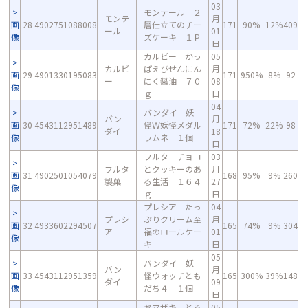
03
モンテール ２
モンテ
月
画
28
4902751088008
層仕立てのチー
171
90%
12%
409
ール
01
像
ズケーキ １Ｐ
日
カルビー かっ
05
カルビ
ぱえびせんにん
月
画
29
4901330195083
171
950%
8%
92
ー
にく醤油 ７０
08
像
ｇ
日
04
バンダイ 妖
バン
月
画
30
4543112951489
怪Ｗ妖怪メダル
171
72%
22%
98
ダイ
18
像
ラムネ １個
日
フルタ チョコ
03
フルタ
とクッキーのあ
月
画
31
4902501054079
168
95%
9%
260
製菓
る生活 １６４
27
像
ｇ
日
プレシア たっ
04
プレシ
ぷりクリーム至
月
画
32
4933602294507
165
74%
9%
304
ア
福のロールケー
01
像
キ
日
05
バンダイ 妖
バン
月
画
33
4543112951359
怪ウォッチとも
165
300%
39%
148
ダイ
09
像
だち４ １個
日
ヤマザキ とろ
05