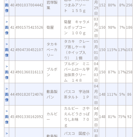
岩塚製
月
画
40
4901037004442
つまみアソー
152
80%
8%
256
菓
29
像
ト １５５ｇ
日
03
菊屋 キャラメ
月
画
41
4901575415526
菊屋
ルポップコー
150
98%
7%
186
26
像
ン １００ｇ
日
タカキ クレー
05
タカキ
プ蒸しケーキ
月
画
42
4904730452107
ベーカ
150
115%
13%
103
（ホイップ入
01
像
リー
り） １個
日
ブルボン ミニ
04
ブルボ
バームロール宇
月
画
43
4901360316113
150
87%
17%
258
ン
治抹茶クリー
03
像
ム １４８
日
04
敷島製
パスコ 宇治抹
月
画
44
4901820724076
148
111%
5%
86
パン
茶タルト １Ｐ
01
像
日
カルビー さや
04
カルビ
えんどうさっぱ
月
画
45
4901330162092
148
81%
75%
92
ー
りしお味 ７０
30
像
ｇ
日
03
パスコ 国産小
敷島製
月