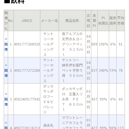
■飲料
画
出
金
像
PI
販売
平均
No.
JANCD
メーカー名
商品名称
現
額
か
前週比
店率
売価
日
PI
も
サント
南アルプスの
04
リーホ
天然水＆ヨー
月
画
1
4901777268920
ールデ
グリーナペッ
889
198%
6%
91
10
像
ィング
ト ５１５ｍ
日
ス
ｌ
サント
サントリー
04
リーホ
緑茶伊右衛門
月
画
2
4901777272286
ールデ
ペット手売り
837
340%
73%
78
18
像
ィング
用 ５００ｍ
日
ス
ｌ
ポッカ
ポッカサッポ
サッポ
03
ロ 玉露入リ
ロフー
月
画
3
4582409177942
お茶 ＰＥ
437
99%
6%
60
ド＆ビ
08
像
Ｔ ６００ｍ
バレッ
日
ｌ
ジ
マウントレー
03
ニアカフェラ
森永乳
月
画
4
4902720116213
ッテカフェラ
427
99%
98%
115