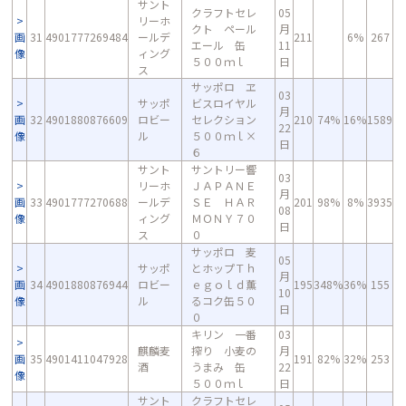
サント
クラフトセレ
05
リーホ
クト ペール
月
画
31
4901777269484
ールデ
211
6%
267
エール 缶
11
像
ィング
５００ｍｌ
日
ス
サッポロ ヱ
03
サッポ
ビスロイヤル
月
画
32
4901880876609
ロビー
セレクション
210
74%
16%
1589
22
像
ル
５００ｍｌ×
日
６
サント
サントリー響
03
リーホ
ＪＡＰＡＮＥ
月
画
33
4901777270688
ールデ
ＳＥ ＨＡＲ
201
98%
8%
3935
08
像
ィング
ＭＯＮＹ７０
日
ス
０
サッポロ 麦
05
サッポ
とホップＴｈ
月
画
34
4901880876944
ロビー
ｅｇｏｌｄ薫
195
348%
36%
155
10
像
ル
るコク缶５０
日
０
キリン 一番
03
麒麟麦
搾り 小麦の
月
画
35
4901411047928
191
82%
32%
253
酒
うまみ 缶
22
像
５００ｍｌ
日
サント
クラフトセレ