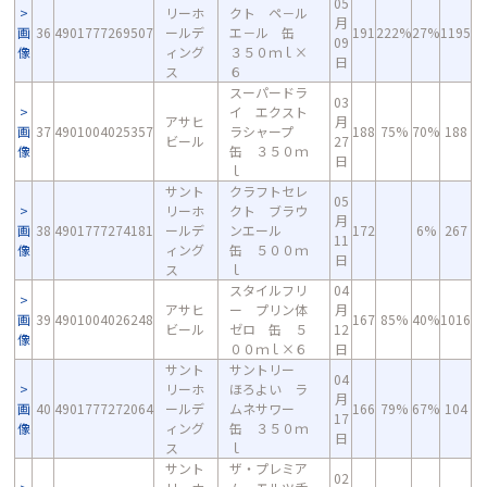
05
リーホ
クト ペ－ル
月
画
36
4901777269507
ールデ
エ－ル 缶
191
222%
27%
1195
09
像
ィング
３５０ｍｌ×
日
ス
６
スーパードラ
03
イ エクスト
アサヒ
月
画
37
4901004025357
ラシャープ
188
75%
70%
188
ビール
27
像
缶 ３５０ｍ
日
ｌ
サント
クラフトセレ
05
リーホ
クト ブラウ
月
画
38
4901777274181
ールデ
ンエール
172
6%
267
11
像
ィング
缶 ５００ｍ
日
ス
ｌ
スタイルフリ
04
アサヒ
ー プリン体
月
画
39
4901004026248
167
85%
40%
1016
ビール
ゼロ 缶 ５
12
像
００ｍｌ×６
日
サント
サントリー
04
リーホ
ほろよい ラ
月
画
40
4901777272064
ールデ
ムネサワー
166
79%
67%
104
17
像
ィング
缶 ３５０ｍ
日
ス
ｌ
サント
ザ・プレミア
02