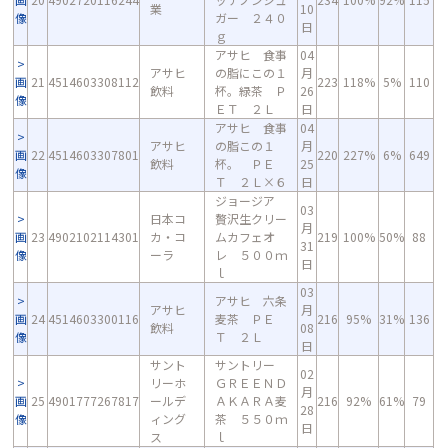
業
10
像
ガー ２４０
日
ｇ
アサヒ 食事
04
アサヒ
の脂にこの１
月
画
21
4514603308112
223
118%
5%
110
飲料
杯。緑茶 Ｐ
26
像
ＥＴ ２Ｌ
日
アサヒ 食事
04
アサヒ
の脂この１
月
画
22
4514603307801
220
227%
6%
649
飲料
杯。 ＰＥ
25
像
Ｔ ２Ｌ×６
日
ジョージア
03
日本コ
贅沢生クリー
月
画
23
4902102114301
カ・コ
ムカフェオ
219
100%
50%
88
31
像
ーラ
レ ５００ｍ
日
ｌ
03
アサヒ 六条
アサヒ
月
画
24
4514603300116
麦茶 ＰＥ
216
95%
31%
136
飲料
08
像
Ｔ ２Ｌ
日
サント
サントリー
02
リーホ
ＧＲＥＥＮＤ
月
画
25
4901777267817
ールデ
ＡＫＡＲＡ麦
216
92%
61%
79
28
像
ィング
茶 ５５０ｍ
日
ス
ｌ