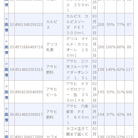
26
像
ス ２００ｍ
日
ｌ
カルピス カ
03
カルピ
ルピスソー
月
画
32
4901340250222
200
95%
77%
87
ス
ダ ＰＥＴ
07
像
５００ｍｌ
日
グリコ マイ
03
グリコ
ルド・カフェ
月
画
33
4971666409710
200
100%
88%
88
乳業
オーレ １８
11
像
０ｍｌ
日
アサヒ 三ツ
02
アサヒ
矢フルーツサ
月
画
34
4514603303315
198
149%
42%
117
飲料
イダーオレン
28
像
ジ １．５Ｌ
日
アサヒ ドラ
02
アサヒ
イゼロフリ
月
画
35
4904230040095
195
93%
51%
606
ビール
ー 缶 ３５
28
像
０ｍｌ×６
日
アサヒ 六条
03
アサヒ
麦茶 ＰＥ
月
画
36
4514603300017
194
97%
42%
84
飲料
Ｔ ６００ｍ
07
像
ｌ
日
カゴメ生きて
02
腸まで届くビ
月
画
37
4901306077009
カゴメ
190
103%
32%
113