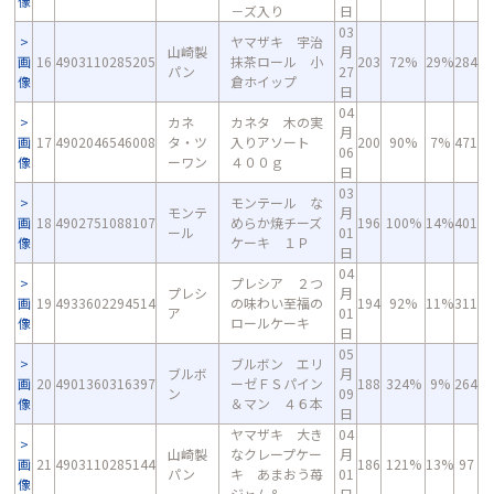
像
－ズ入り
日
03
ヤマザキ 宇治
山崎製
月
画
16
4903110285205
抹茶ロール 小
203
72%
29%
284
パン
27
像
倉ホイップ
日
04
カネ
カネタ 木の実
月
画
17
4902046546008
タ・ツ
入りアソート
200
90%
7%
471
06
像
ーワン
４００ｇ
日
03
モンテール な
モンテ
月
画
18
4902751088107
めらか焼チーズ
196
100%
14%
401
ール
01
像
ケーキ １Ｐ
日
04
プレシア ２つ
プレシ
月
画
19
4933602294514
の味わい至福の
194
92%
11%
311
ア
01
像
ロールケーキ
日
05
ブルボン エリ
ブルボ
月
画
20
4901360316397
ーゼＦＳパイン
188
324%
9%
264
ン
09
像
＆マン ４６本
日
ヤマザキ 大き
04
山崎製
なクレープケー
月
画
21
4903110285144
186
121%
13%
97
パン
キ あまおう苺
01
像
ジャム＆
日