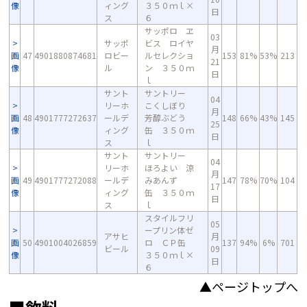
像
ィング
３５０ｍｌ×
日
ス
６
サッポロ ヱ
03
サッポ
ビス ロイヤ
月
画
47
4901880874681
ロビー
ルセレクショ
153
81%
53%
213
21
像
ル
ン ３５０ｍ
日
ｌ
サント
サントリー
04
リーホ
こくしぼり
月
画
48
4901777272637
ールデ
芳醇ぶどう
148
66%
43%
145
25
像
ィング
缶 ３５０ｍ
日
ス
ｌ
サント
サントリー
04
リーホ
ほろよい 涼
月
画
49
4901777272088
ールデ
みあんず
147
78%
70%
104
17
像
ィング
缶 ３５０ｍ
日
ス
ｌ
スタイルフリ
05
ープリン体ゼ
アサヒ
月
画
50
4901004026859
ロ ＣＰ缶
137
94%
6%
701
ビール
09
像
３５０ｍｌ×
日
６
▲ページトップへ