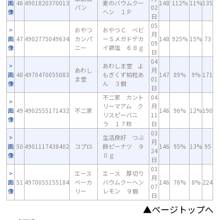
画
46
4901820370013
麦のバウムクー
148
112%
11%
135
パン
02
像
ヘン １Ｐ
日
05
おやつ
おやつＣ ベビ
月
画
47
4902775049634
カンパ
ーＳメガドデカ
148
925%
15%
73
09
像
ニー
イ鶏塩 ６８ｇ
日
04
あわしま堂 よ
あわし
月
画
48
4970470055083
もぎくず柏粒あ
147
89%
9%
171
ま堂
01
像
ん ３個
日
不二家 カント
04
リーマアム ク
月
画
49
4902555171432
不二家
146
96%
12%
190
リスピーバニ
11
像
ラ １７枚
日
03
生活良好 つぶ
月
画
50
4901117438402
コプロ
餅ピーナツ ９
146
95%
13%
95
24
像
０ｇ
日
03
エース
エ－ス 厚切り
月
画
51
4970055155184
ベーカ
バウムクーヘン
146
76%
8%
224
07
像
リー
レモン ９個
日
▲ページトップへ