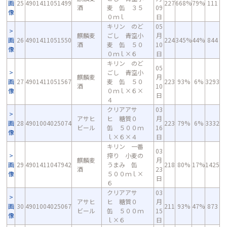
画
25
4901411051499
227
668%
79%
111
酒
麦 缶 ３５
09
像
０ｍｌ
日
キリン のど
05
麒麟麦
ごし 青空小
月
画
26
4901411051550
224
345%
44%
844
酒
麦 缶 ５０
10
像
０ｍｌ×６
日
キリン のど
05
ごし 青空小
麒麟麦
月
画
27
4901411051567
麦 缶 ５０
223
93%
6%
3293
酒
10
像
０ｍｌ×６×
日
４
クリアアサ
03
アサヒ
ヒ 糖質０
月
画
28
4901004025074
223
79%
6%
3332
ビール
缶 ５００ｍ
16
像
ｌ×６×４
日
キリン 一番
03
搾り 小麦の
麒麟麦
月
画
29
4901411047942
うまみ 缶
218
80%
17%
1425
酒
23
像
５００ｍｌ×
日
６
クリアアサ
03
アサヒ
ヒ 糖質０
月
画
30
4901004025067
211
93%
47%
873
ビール
缶 ５００ｍ
15
像
ｌ×６
日