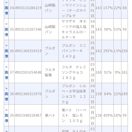
山崎製
－りツインシュ
月
画
34
4903110286219
163
157%
22%
88
パン
－（チ－ズホイ
01
像
ップ＆チ
日
ヤマザキ オホ
04
山崎製
－ツクの塩入塩
月
画
35
4903110287346
163
98%
53%
90
パン
キャラメルロ－
28
像
ルケ－キ
日
05
ブルボン ミニ
ブルボ
月
画
36
4901360316519
パインケーキ
162
295%
13%
250
ン
09
像
１４０ｇ
日
03
フルタ ドレミ
フルタ
月
画
37
4902501054048
ソングチョコ
160
91%
9%
261
製菓
28
像
１９２ｇ
日
ブルボン シル
04
ブルボ
ベーヌ宇治抹茶
月
画
38
4901360315970
158
84%
22%
189
ン
ショコラ １２
11
像
０ｇ
日
05
東ハト ハーベ
月
画
39
4901940028467
東ハト
スト 塩レモ
158
439%
18%
99
09
像
ン １０５ｇ
日
03
岩塚 大人のお