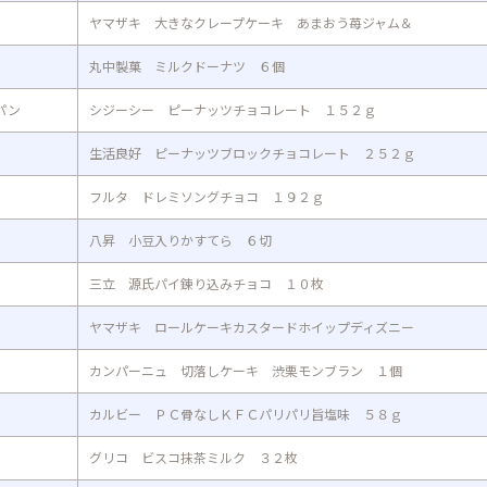
ヤマザキ 大きなクレープケーキ あまおう苺ジャム＆
丸中製菓 ミルクドーナツ ６個
パン
シジーシー ピーナッツチョコレート １５２ｇ
生活良好 ピーナッツブロックチョコレート ２５２ｇ
フルタ ドレミソングチョコ １９２ｇ
八昇 小豆入りかすてら ６切
三立 源氏パイ錬り込みチョコ １０枚
ヤマザキ ロールケーキカスタードホイップディズニー
カンパーニュ 切落しケーキ 渋栗モンブラン １個
カルビー ＰＣ骨なしＫＦＣパリパリ旨塩味 ５８ｇ
グリコ ビスコ抹茶ミルク ３２枚