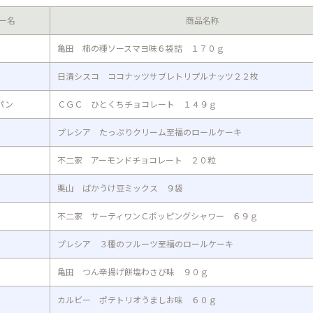
ー名
商品名称
亀田 柿の種ソースマヨ味６袋詰 １７０ｇ
日清シスコ ココナッツサブレトリプルナッツ２２枚
パン
ＣＧＣ ひとくちチョコレート １４９ｇ
プレシア たっぷりクリーム至福のロールケーキ
不二家 アーモンドチョコレート ２０粒
栗山 ばかうけ豆ミックス ９袋
不二家 サーティワンＣポッピングシャワー ６９ｇ
プレシア ３種のフルーツ至福のロールケーキ
亀田 つん辛揚げ餅塩わさび味 ９０ｇ
カルビー ポテトリオうましお味 ６０ｇ