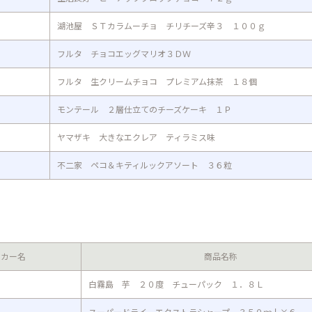
湖池屋 ＳＴカラムーチョ チリチーズ辛３ １００ｇ
フルタ チョコエッグマリオ３ＤＷ
フルタ 生クリームチョコ プレミアム抹茶 １８個
モンテール ２層仕立てのチーズケーキ １Ｐ
ヤマザキ 大きなエクレア ティラミス味
不二家 ペコ＆キティルックアソート ３６粒
ーカー名
商品名称
白霧島 芋 ２０度 チューパック １．８Ｌ
スーパードライ エクストラシャープ ３５０ｍｌ×６