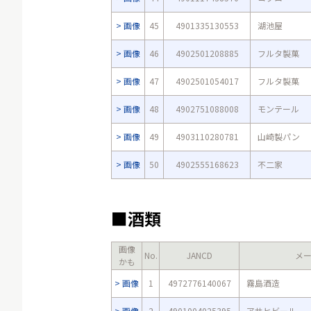
画像
45
4901335130553
湖池屋
画像
46
4902501208885
フルタ製菓
画像
47
4902501054017
フルタ製菓
画像
48
4902751088008
モンテール
画像
49
4903110280781
山崎製パン
画像
50
4902555168623
不二家
■酒類
画像
No.
JANCD
メ
かも
画像
1
4972776140067
霧島酒造
画像
2
4901004025395
アサヒビール