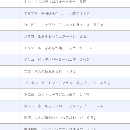
明治 こつぶチョコ袋イースター ９袋
ヤマザキ 宇治抹茶ロール 小倉ホイップ
カルビー じゃがりこモッツァレラチーズ ５２ｇ
パスコ 国産小麦バウムクーヘン １個
モンテール なめらか焼チーズケーキ １Ｐ
グリコ ビッテクリーミーバニラ ８枚入
岩塚 大人の枝豆あられ ７０ｇ
ブルボン アーモンドキャラメルポップコーン ４５ｇ
不二家 カントリーマアム大茶会 １４枚
ネスレ日本 キットＫＭイースタアップル １２枚
岩塚 大人の新潟ひとつまみ塩わさび ９５ｇ
生活良好 ピーナッツブロックチョコ ７２ｇ