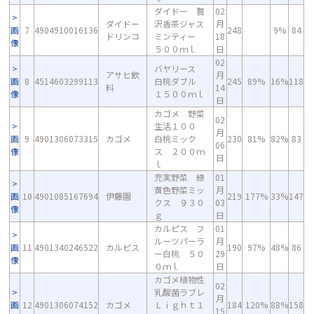
ダイドー 贅
02
ダイドー
沢香茶ジャス
月
画
7
4904910016136
248
9%
84
ドリンコ
ミンティー
18
像
５００ｍｌ
日
02
バヤリース
アサヒ飲
月
画
8
4514603299113
白桃ダブル
245
89%
16%
118
料
14
像
１５００ｍｌ
日
カゴメ 野菜
02
生活１００
月
画
9
4901306073315
カゴメ
白桃ミック
230
81%
82%
83
06
像
ス ２００ｍ
日
ｌ
充実野菜 緑
01
黄色野菜ミッ
月
画
10
4901085167694
伊藤園
219
177%
33%
147
クス ９３０
03
像
ｇ
日
カルピス フ
01
ルーツパーラ
月
画
11
4901340246522
カルピス
190
97%
48%
86
ー白桃 ５０
29
像
０ｍｌ
日
カゴメ植物性
02
乳酸菌ラブレ
月
画
12
4901306074152
カゴメ
Ｌｉｇｈｔ１
184
120%
88%
158
15