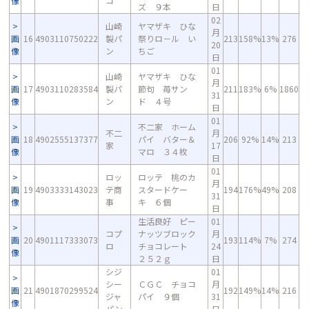
像
コ
ズ ９本
日
02
山崎
ヤマザキ ひな
月
画
16
4903110750222
製パ
祭りロ－ル い
213
158%
13%
276
20
像
ン
ちご
日
01
山崎
ヤマザキ ひな
月
画
17
4903110283584
製パ
節句 苺サン
211
183%
6%
1860
31
像
ン
ド ４号
日
01
不二家 ホーム
不二
月
画
18
4902555137377
パイ バター＆
206
92%
14%
213
家
17
像
マロ ３４枚
日
01
ロッ
ロッテ 桃のカ
月
画
19
4903333143023
テ商
スタードケー
194
176%
49%
208
31
像
事
キ ６個
日
生活良好 ピー
01
コプ
ナッツブロック
月
画
20
4901117333073
193
114%
7%
274
ロ
チョコレート
24
像
２５２ｇ
日
シジ
01
シー
ＣＧＣ チョコ
月
画
21
4901870299524
192
149%
14%
216
ジャ
パイ ９個
31
像
パン
日