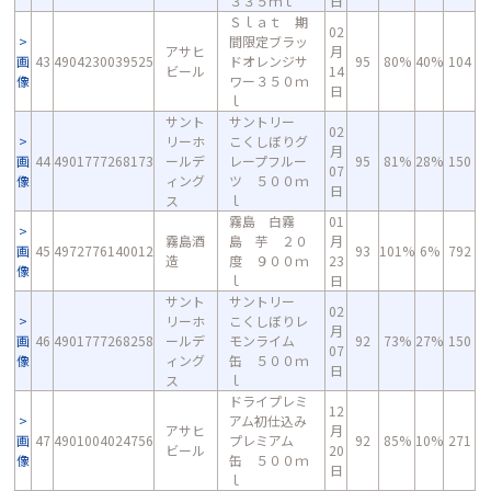
３３５ｍｌ
日
Ｓｌａｔ 期
02
間限定ブラッ
アサヒ
月
画
43
4904230039525
ドオレンジサ
95
80%
40%
104
ビール
14
像
ワー３５０ｍ
日
ｌ
サント
サントリー
02
リーホ
こくしぼりグ
月
画
44
4901777268173
ールデ
レープフルー
95
81%
28%
150
07
像
ィング
ツ ５００ｍ
日
ス
ｌ
霧島 白霧
01
霧島酒
島 芋 ２０
月
画
45
4972776140012
93
101%
6%
792
造
度 ９００ｍ
23
像
ｌ
日
サント
サントリー
02
リーホ
こくしぼりレ
月
画
46
4901777268258
ールデ
モンライム
92
73%
27%
150
07
像
ィング
缶 ５００ｍ
日
ス
ｌ
ドライプレミ
12
アム初仕込み
アサヒ
月
画
47
4901004024756
プレミアム
92
85%
10%
271
ビール
20
像
缶 ５００ｍ
日
ｌ