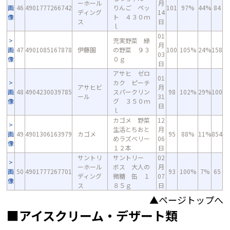
ーホール
月
画
46
4901777266742
りんご ペッ
101
97%
44%
84
ディング
14
像
ト ４３０ｍ
ス
日
ｌ
01
充実野菜 緑
月
画
47
4901085167878
伊藤園
の野菜 ９３
100
105%
24%
158
03
像
０ｇ
日
アサヒ ゼロ
01
カク ピーチ
アサヒビ
月
画
48
4904230039785
スパークリン
98
102%
29%
100
ール
31
像
グ ３５０ｍ
日
ｌ
カゴメ 野菜
12
生活とちおと
月
画
49
4901306163979
カゴメ
95
88%
11%
854
めラズベリー
06
像
１２本
日
サントリ
サントリー
02
ーホール
ボス 大人の
月
画
50
4901777267701
93
100%
7%
65
ディング
微糖 缶 １
07
像
ス
８５ｇ
日
▲ページトップへ
■アイスクリーム・デザート類