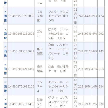
ち 袋 ７個
22
像
ョコ
日
02
フル
フルタ チョコ
月
画
10
4902501208885
タ製
エッグマリオ３
248
564%
39%
174
19
像
菓
ＤＷ
日
01
ぼんち ガゼッ
ぼん
月
画
11
4902450180508
ト味かるた ご
246
107%
6%
202
ち
23
像
ま味 １０枚
日
亀田 ハッピー
02
亀田
ター レアチー
月
画
12
4901313190081
243
736%
50%
149
製菓
ズケーキ １０
17
像
０ｇ
日
02
森永
森永 濃い抹茶
月
画
13
4902888214349
237
69%
57%
214
製菓
ケーキ ６個
07
像
日
12
モン
モンテール い
月
画
14
4902751085106
テー
ちごのロールケ
222
86%
14%
284
01
像
ル
ーキ ４個
日
グリコ カプリ
01
江崎
コスティックア
月
画
15
4901005103405
グリ
215
121%
7%
328
ソート ロイ
03