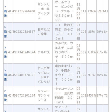
オールフリ
サントリ
12
ー ピンクグ
ーホール
月
画
41
4901777266490
レープフルー
111
126%
6%
611
ディング
05
像
ツ３５０ｍｌ
ス
日
×６
ＪＴ 桃の天
01
日本たば
然水 あらご
月
画
42
4902210584997
108
85%
29%
84
こ産業
しＳＰ ４１
31
像
０ｍｌ
日
カルピス ウ
01
ェルチ こだ
月
画
43
4901340246324
カルピス
わりのピー
107
118%
21%
87
10
像
チ ５００ｍ
日
ｌ
素のままづく
ポッカサ
02
り 手摘み
ッポロフ
月
画
44
4582409178321
キウイ ＰＥ
102
91%
16%
87
ード＆ビ
14
像
Ｔ ５００ｍ
バレッジ
日
ｌ
キッコーマン
02
キッコー
ＳＦ 豆乳飲
月
画
45
4930726101254
マンソイ
102
1457%
27%
76
料白桃 ２０
23
像
フーズ
０ｍｌ
日
サントリー
サントリ
02
なっちゃん