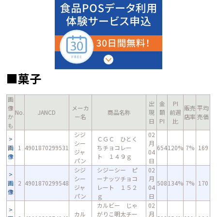
■菓子
画
出
金
PI
像
メーカ
販売
平均
No.
JANCD
商品名称
現
額
前週
か
ー名
店率
売価
日
PI
比
も
シジ
02
ＣＧＣ ひとく
シー
月
画
1
4901870299531
ちチョコレー
654
120%
7%
169
ジャ
04
像
ト １４９ｇ
パン
日
シジ
シジーシー ピ
02
シー
ーナッツチョコ
月
画
2
4901870299548
508
134%
7%
170
ジャ
レート １５２
04
像
パン
ｇ
日
カルビー じゃ
02
カル
がりこ明太チー
月