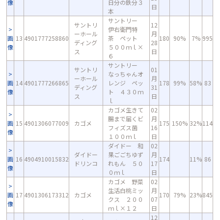
像
日分の鉄分３
日
本
サントリー
サントリ
12
伊右衛門特
ーホール
月
画
13
4901777258860
茶 ペット
180
90%
7%
995
ディング
28
像
５００ｍｌ×
ス
日
６
サントリー
サントリ
01
なっちゃんオ
ーホール
月
画
14
4901777266865
レンジ ペッ
178
99%
58%
83
ディング
31
像
ト ４３０ｍ
ス
日
ｌ
カゴメ生きて
02
腸まで届くビ
月
画
15
4901306077009
カゴメ
175
150%
32%
114
フィズス菌
16
像
１００ｍｌ
日
ダイドー 和
02
ダイドー
果ごごちゆず
月
画
16
4904910015832
174
11%
86
ドリンコ
れもん ５０
17
像
０ｍｌ
日
カゴメ 野菜
02
生活白桃ミッ
月
画
17
4901306173312
カゴメ
170
79%
23%
845
クス ２００
07
像
ｍｌ×１２
日
12