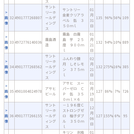
ス
サント
サントリー
01
リーホ
金麦クリアラ
月
画
32
4901777268807
ールデ
135
96%
56%
109
ベル 缶 ３
31
像
ィング
５０ｍｌ
日
ス
霧島 白霧
01
霧島酒
島 芋 ２５
月
画
33
4972776140036
132
94%
10%
889
造
度 ９００ｍ
21
像
ｌ
日
サント
ふんわり鏡
02
リーホ
月 しそレモ
月
画
34
4901777268562
ールデ
132
275%
16%
385
ン ３７５ｍ
21
像
ィング
ｌ
日
ス
アサヒ スー
01
アサヒ
パーゼロ Ｃ
月
画
35
4901004024978
127
86%
7%
726
ビール
Ｐ 缶 ３５
19
像
０ｍｌ×６
日
サント
－１９６度Ｃ
12
リーホ
ストロングゼ
月
画
36
4901777266155
ールデ
ロ 柚子ダブ
127
155%
6%
95
06
像
ィング
ル ３５０ｍ
日
ス
ｌ
キリン 氷結
01