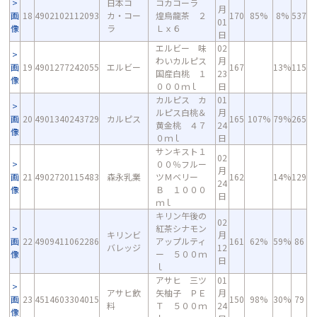
日本コ
コカコーラ
月
画
18
4902102112093
カ・コー
煌烏龍茶 ２
170
85%
8%
537
01
像
ラ
Ｌｘ６
日
エルビー 味
02
わいカルピス
月
画
19
4901277242055
エルビー
167
13%
115
国産白桃 １
23
像
０００ｍｌ
日
カルピス カ
01
ルピス白桃＆
月
画
20
4901340243729
カルピス
165
107%
79%
265
黄金桃 ４７
24
像
０ｍｌ
日
サンキスト１
02
００％フルー
月
画
21
4902720115483
森永乳業
ツＭベリー
162
14%
129
24
像
Ｂ １０００
日
ｍｌ
キリン午後の
02
紅茶シナモン
キリンビ
月
画
22
4909411062286
アップルティ
161
62%
59%
86
バレッジ
12
像
ー ５００ｍ
日
ｌ
アサヒ 三ツ
01
アサヒ飲
矢柚子 ＰＥ
月
画
23
4514603304015
150
98%
30%
79
料
Ｔ ５００ｍ
24
像