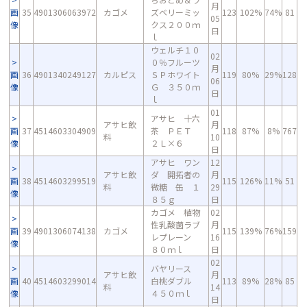
月
画
35
4901306063972
カゴメ
ズベリーミッ
123
102%
74%
81
05
像
クス２００ｍ
日
ｌ
ウェルチ１０
02
０％フルーツ
月
画
36
4901340249127
カルピス
ＳＰホワイト
119
80%
29%
128
06
像
Ｇ ３５０ｍ
日
ｌ
01
アサヒ 十六
アサヒ飲
月
画
37
4514603304909
茶 ＰＥＴ
118
87%
8%
767
料
10
像
２Ｌ×６
日
アサヒ ワン
12
アサヒ飲
ダ 開拓者の
月
画
38
4514603299519
115
126%
11%
51
料
微糖 缶 １
29
像
８５ｇ
日
カゴメ 植物
02
性乳酸菌ラブ
月
画
39
4901306074138
カゴメ
115
139%
76%
159
レプレーン
16
像
８０ｍｌ
日
02
バヤリース
アサヒ飲
月
画
40
4514603299014
白桃ダブル
113
89%
28%
85
料
14
像
４５０ｍｌ
日