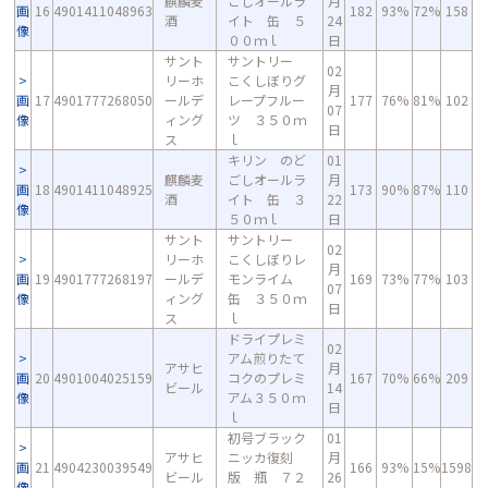
麒麟麦
ごしオールラ
月
画
16
4901411048963
182
93%
72%
158
酒
イト 缶 ５
24
像
００ｍｌ
日
サント
サントリー
02
リーホ
こくしぼりグ
月
画
17
4901777268050
ールデ
レープフルー
177
76%
81%
102
07
像
ィング
ツ ３５０ｍ
日
ス
ｌ
キリン のど
01
麒麟麦
ごしオールラ
月
画
18
4901411048925
173
90%
87%
110
酒
イト 缶 ３
22
像
５０ｍｌ
日
サント
サントリー
02
リーホ
こくしぼりレ
月
画
19
4901777268197
ールデ
モンライム
169
73%
77%
103
07
像
ィング
缶 ３５０ｍ
日
ス
ｌ
ドライプレミ
02
アム煎りたて
アサヒ
月
画
20
4901004025159
コクのプレミ
167
70%
66%
209
ビール
14
像
アム３５０ｍ
日
ｌ
初号ブラック
01
アサヒ
ニッカ復刻
月
画
21
4904230039549
166
93%
15%
1598
ビール
版 瓶 ７２
26
像