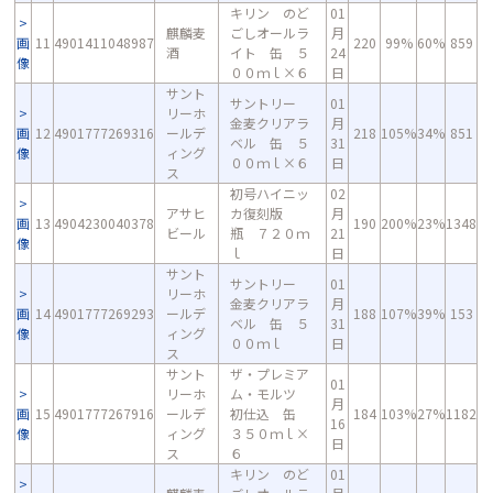
キリン のど
01
麒麟麦
ごしオールラ
月
画
11
4901411048987
220
99%
60%
859
酒
イト 缶 ５
24
像
００ｍｌ×６
日
サント
サントリー
01
リーホ
金麦クリアラ
月
画
12
4901777269316
ールデ
218
105%
34%
851
ベル 缶 ５
31
像
ィング
００ｍｌ×６
日
ス
初号ハイニッ
02
アサヒ
カ復刻版
月
画
13
4904230040378
190
200%
23%
1348
ビール
瓶 ７２０ｍ
21
像
ｌ
日
サント
サントリー
01
リーホ
金麦クリアラ
月
画
14
4901777269293
ールデ
188
107%
39%
153
ベル 缶 ５
31
像
ィング
００ｍｌ
日
ス
サント
ザ・プレミア
01
リーホ
ム・モルツ
月
画
15
4901777267916
ールデ
初仕込 缶
184
103%
27%
1182
16
像
ィング
３５０ｍｌ×
日
ス
６
キリン のど
01