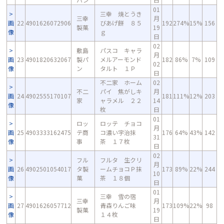
01
三幸 焼とうき
三幸
月
画
22
4901626072906
びあげ餅 ８５
192
274%
15%
156
製菓
19
像
ｇ
日
02
敷島
パスコ キャラ
月
画
23
4901820632067
製パ
メルアーモンド
182
86%
7%
109
02
像
ン
タルト １Ｐ
日
不二家 ホーム
02
不二
パイ 焦がしキ
月
画
24
4902555170107
181
111%
12%
203
家
ャラメル ２２
14
像
枚
日
01
ロッ
ロッテ チョコ
月
画
25
4903333162475
テ商
コ濃い宇治抹
176
64%
43%
142
31
像
事
茶 １７枚
日
02
フル
フルタ 生クリ
月
画
26
4902501054017
タ製
ームチョコＰ抹
173
89%
22%
244
10
像
菓
茶 １８個
日
01
三幸 雪の宿
三幸
月
画
27
4901626057712
青森りんご味
173
109%
22%
98
製菓
19
像
１４枚
日