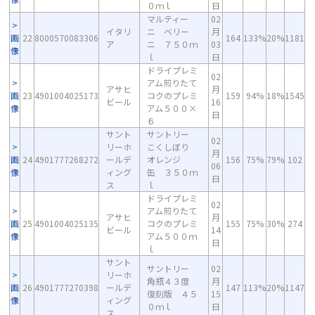
０ｍｌ
日
マルティー
02
イタリ
ニ ベリー
月
画
22
8000570083306
164
133%
20%
1181
ア
ニ ７５０ｍ
03
像
ｌ
日
ドライプレミ
02
アム煎りたて
アサヒ
月
画
23
4901004025173
コクのプレミ
159
94%
18%
1545
ビール
16
像
アム５００×
日
６
サント
サントリー
02
リーホ
こくしぼり
月
画
24
4901777268272
ールデ
オレンジ
156
75%
79%
102
06
像
ィング
缶 ３５０ｍ
日
ス
ｌ
ドライプレミ
02
アム煎りたて
アサヒ
月
画
25
4901004025135
コクのプレミ
155
75%
30%
274
ビール
14
像
アム５００ｍ
日
ｌ
サント
サントリー
02
リーホ
角瓶４３度
月
画
26
4901777270398
ールデ
147
113%
20%
1147
復刻版 ４５
15
像
ィング
０ｍｌ
日
ス