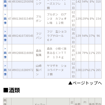
画
46
4933602293098
142
94%
8%
310
シア
ーズスフレ １
31
像
個
日
02
ブルボン ロア
ブル
月
画
47
4901360315499
ンヌ カフェオ
139
139%
8%
154
ボン
07
像
レ味 １２枚
日
02
フジ 生ショコ
フジ
月
画
48
4902410730545
ラプチロール
139
94%
37%
96
パン
01
像
６Ｐ
日
02
森永 小枝＜抹
森永
月
画
49
4902888216060
茶みるく＞ＴＴ
138
79%
11%
255
製菓
07
像
Ｐ １３４ｇ
日
02
山崎
ヤマザキ ショ
月
画
50
4903110280972
製パ
コラバナーヌ
138
110%
11%
265
01
像
ン
２個
日
▲ページトップへ
■酒類
画
出
PI
像
メーカー
金額
販売
平均