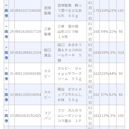
01
岩塚製菓 飾っ
岩塚
月
画
28
4901037236058
て遊べるひなあ
170
104%
23%
183
製菓
11
像
られ ４０ｇ
日
01
三幸 雪の宿
三幸
月
画
29
4901626057729
山形ぶどう味
168
94%
21%
98
製菓
19
像
１４枚
日
田口 あまおう
02
田口
苺＆チョコのロ
月
画
30
4582496612234
164
109%
5%
324
食品
ールケーキ ５
01
像
個
日
02
カルビー Ｄｅ
カル
月
画
31
4901330566586
ｅｐｏサワーク
162
523%
44%
90
ビー
21
像
リーム ５５ｇ
日
02
明治 ポテトチ
カル
月
画
32
4901330534394
ップス牛たんし
161
57%
62%
88
ビー
13
像
お味 ５８ｇ
日
02
フジ 大人のラ
フジ
月
画
33
4902410292425
ムレーズンショ
161
113%
5%
100
パン
01
像
コラ畳み １Ｐ
日
02