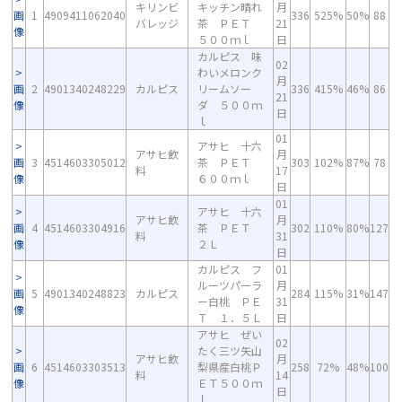
キリンビ
キッチン晴れ
月
画
1
4909411062040
336
525%
50%
88
バレッジ
茶 ＰＥＴ
21
像
５００ｍｌ
日
カルピス 味
02
わいメロンク
月
画
2
4901340248229
カルピス
リームソー
336
415%
46%
86
21
像
ダ ５００ｍ
日
ｌ
01
アサヒ 十六
アサヒ飲
月
画
3
4514603305012
茶 ＰＥＴ
303
102%
87%
78
料
17
像
６００ｍｌ
日
01
アサヒ 十六
アサヒ飲
月
画
4
4514603304916
茶 ＰＥＴ
302
110%
80%
127
料
31
像
２Ｌ
日
カルピス フ
01
ルーツパーラ
月
画
5
4901340248823
カルピス
284
115%
31%
147
ー白桃 ＰＥ
31
像
Ｔ １．５Ｌ
日
アサヒ ぜい
02
たく三ツ矢山
アサヒ飲
月
画
6
4514603303513
梨県産白桃Ｐ
258
72%
48%
100
料
14
像
ＥＴ５００ｍ
日
ｌ