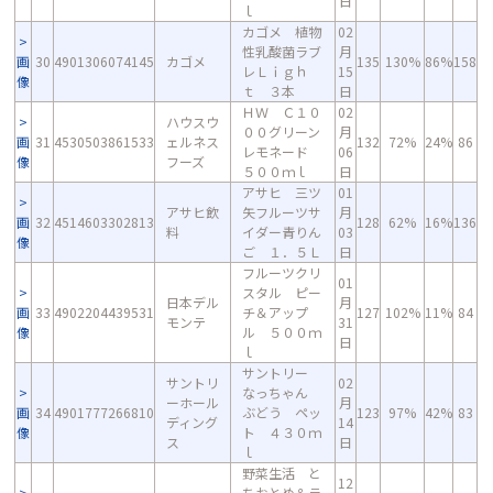
日
ｌ
カゴメ 植物
02
性乳酸菌ラブ
月
画
30
4901306074145
カゴメ
135
130%
86%
158
レＬｉｇｈ
15
像
ｔ ３本
日
ＨＷ Ｃ１０
02
ハウスウ
００グリーン
月
画
31
4530503861533
ェルネス
132
72%
24%
86
レモネード
06
像
フーズ
５００ｍｌ
日
アサヒ 三ツ
01
アサヒ飲
矢フルーツサ
月
画
32
4514603302813
128
62%
16%
136
料
イダー青りん
03
像
ご １．５Ｌ
日
フルーツクリ
01
スタル ピー
日本デル
月
画
33
4902204439531
チ＆アップ
127
102%
11%
84
モンテ
31
像
ル ５００ｍ
日
ｌ
サントリー
サントリ
02
なっちゃん
ーホール
月
画
34
4901777266810
ぶどう ペッ
123
97%
42%
83
ディング
14
像
ト ４３０ｍ
ス
日
ｌ
野菜生活 と
12
ちおとめ＆ラ