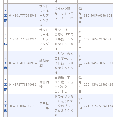
４
サント
ふんわり鏡
02
リーホ
月 しそレモ
月
画
6
4901777268548
ールデ
335
568%
61%
603
ン ７００ｍ
20
像
ィング
ｌ
日
ス
サント
サントリー
01
リーホ
金麦クリアラ
月
画
7
4901777269286
ールデ
ベル缶 ３５
302
76%
21%
2331
31
像
ィング
０ｍｌ×６×
日
ス
４
キリン のど
01
ごしオールラ
麒麟麦
月
画
8
4901411048994
イト缶 ５０
274
94%
8%
3320
酒
27
像
０ｍｌ×６×
日
４
白霧島 芋
01
霧島酒
２５度 チュ
月
画
9
4972776140081
255
93%
16%
1426
造
ーパック
21
像
１．８Ｌ
日
ドライプレミ
02
アム煎りたて
アサヒ
月
画
10
4901004025197
コクのプレミ
221
71%
57%
1174
ビール
14
像
アム３５０×
日
６