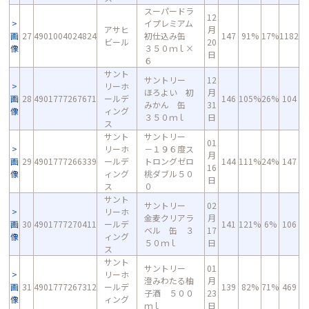
スーパードラ
12
イプレミアム
アサヒ
月
画
27
4901004024824
初仕込み缶
147
91%
17%
1182
ビール
20
像
３５０ｍｌ×
日
６
サント
サントリー
12
リーホ
ほろよい 初
月
画
28
4901777267671
ールデ
146
105%
26%
104
みかん 缶
31
像
ィング
３５０ｍｌ
日
ス
サント
サントリー
01
リーホ
－１９６度ス
月
画
29
4901777266339
ールデ
トロングゼロ
144
111%
24%
147
16
像
ィング
桃ダブル５０
日
ス
０
サント
サントリー
02
リーホ
金麦クリアラ
月
画
30
4901777270411
ールデ
141
121%
6%
106
ベル 缶 ３
17
像
ィング
５０ｍｌ
日
ス
サント
サントリー
01
リーホ
澄みわたる柚
月
画
31
4901777267312
ールデ
139
82%
71%
469
子酒 ５００
23
像
ィング
ｍｌ
日