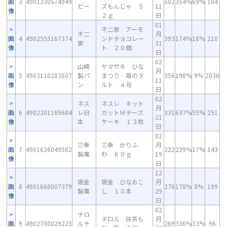
画
3
4901330574949
502
354%
69%
104
ビー
ズもんじゃ ５
11
像
２ｇ
日
01
不二家 アーモ
不二
月
画
4
4902555167374
ンドチョコレー
393
174%
18%
210
家
31
像
ト ２０個
日
02
山崎
ヤマザキ ひな
月
画
5
4903110283607
製パ
まつり 苺のタ
356
198%
9%
2036
11
像
ン
ルト ４号
日
02
ネス
ネスレ キット
月
画
6
4902201169684
レ日
カットＭチーズ
331
637%
55%
251
21
像
本
ケーキ １３枚
日
02
三幸
三幸 かりふ
月
画
7
4901626049502
322
239%
17%
143
製菓
わ ６０ｇ
19
像
日
12
坂金
坂金 ひなおこ
月
画
8
4901668007379
276
178%
8%
199
製菓
し １０本
29
像
日
02
チロ
チロル 抹茶も
月
画
9
4902780029225
ルチ
269
336%
33%
96