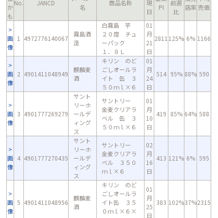
No.
JANCD
商品名称
現
前週
か
名
PI
店率
売価
日
比
も
白霧島 芋
01
霧島酒
２０度 チュ
月
画
1
4972776140067
2811
125%
6%
1166
造
ーパック
21
像
１．８Ｌ
日
キリン のど
01
麒麟麦
ごしオールラ
月
画
2
4901411048949
514
95%
88%
590
酒
イト 缶 ３
24
像
５０ｍｌ×６
日
サント
サントリー
01
リーホ
金麦クリアラ
月
画
3
4901777269279
ールデ
419
85%
64%
588
ベル 缶 ３
10
像
ィング
５０ｍｌ×６
日
ス
サント
サントリー
02
リーホ
金麦クリアラ
月
画
4
4901777270435
ールデ
413
121%
6%
595
ベル ３５０
16
像
ィング
ｍｌ×６
日
ス
キリン のど
01
ごしオールラ
麒麟麦
月
画
5
4901411048956
イト缶 ３５
383
102%
37%
2315
酒
25
像
０ｍｌ×６×
日