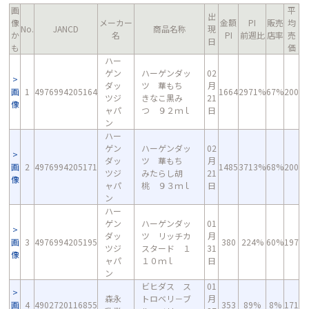
画
平
出
像
メーカー
金額
PI
販売
均
No.
JANCD
商品名称
現
か
名
PI
前週比
店率
売
日
も
価
ハー
ゲン
ハーゲンダッ
02
ダッ
ツ 華もち
月
画
1
4976994205164
1664
2971%
67%
200
ツジ
きなこ黒み
21
像
ャパ
つ ９２ｍｌ
日
ン
ハー
ゲン
ハーゲンダッ
02
ダッ
ツ 華もち
月
画
2
4976994205171
1485
3713%
68%
200
ツジ
みたらし胡
21
像
ャパ
桃 ９３ｍｌ
日
ン
ハー
ゲン
ハーゲンダッ
01
ダッ
ツ リッチカ
月
画
3
4976994205195
380
224%
60%
197
ツジ
スタード １
31
像
ャパ
１０ｍｌ
日
ン
ビヒダス ス
01
森永
トロベリ－ブ
月
画
4
4902720116855
353
89%
8%
171