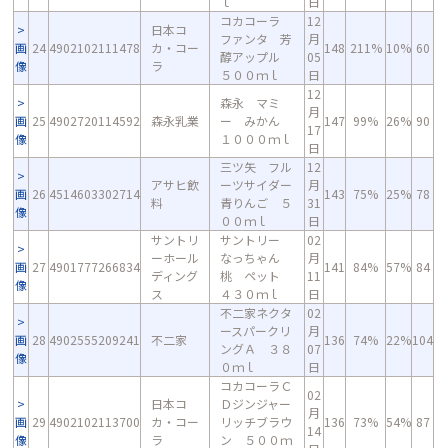
ｌ
日
コカコーラ
12
日本コ
ファンタ 芳
月
画
24
4902102111478
カ・コー
148
211%
10%
60
醇アップル
05
像
ラ
５００ｍｌ
日
12
森永 マミ
月
画
25
4902720114592
森永乳業
ー みかん
147
99%
26%
90
17
像
１０００ｍｌ
日
三ツ矢 フル
12
アサヒ飲
ーツサイダー
月
画
26
4514603302714
143
75%
25%
78
料
青りんご ５
31
像
００ｍｌ
日
サントリ
サントリー
02
ーホール
なっちゃん
月
画
27
4901777266834
141
84%
57%
84
ディング
桃 ペット
11
像
ス
４３０ｍｌ
日
不二家ネクタ
02
ースパークリ
月
画
28
4902555209241
不二家
136
74%
22%
104
ングＡ ３８
07
像
０ｍｌ
日
コカコーラＣ
02
日本コ
Ｄジンジャー
月
画
29
4902102113700
カ・コー
リッチブラウ
136
73%
54%
87
14
像
ラ
ン ５００ｍ