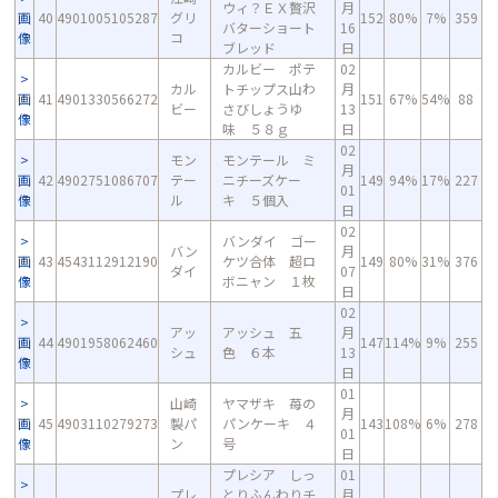
ウィ？ＥＸ贅沢
月
画
40
4901005105287
グリ
152
80%
7%
359
バターショート
16
像
コ
ブレッド
日
カルビー ポテ
02
カル
トチップス山わ
月
画
41
4901330566272
151
67%
54%
88
ビー
さびしょうゆ
13
像
味 ５８ｇ
日
02
モン
モンテール ミ
月
画
42
4902751086707
テー
ニチーズケー
149
94%
17%
227
01
像
ル
キ ５個入
日
02
バンダイ ゴー
バン
月
画
43
4543112912190
ケツ合体 超ロ
149
80%
31%
376
ダイ
07
像
ボニャン １枚
日
02
アッ
アッシュ 五
月
画
44
4901958062460
147
114%
9%
255
シュ
色 ６本
13
像
日
01
山崎
ヤマザキ 苺の
月
画
45
4903110279273
製パ
パンケーキ ４
143
108%
6%
278
01
像
ン
号
日
プレシア しっ
01
プレ
とりふんわりチ
月