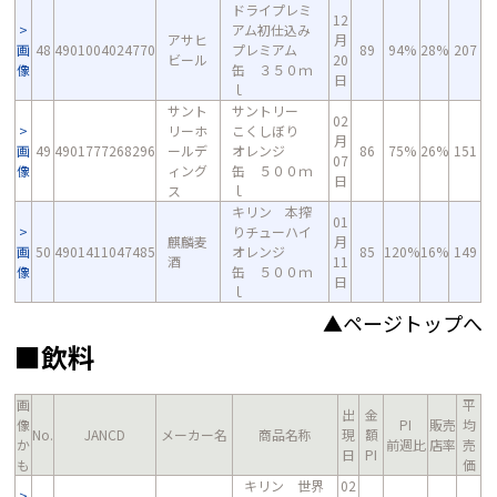
ドライプレミ
12
アム初仕込み
アサヒ
月
画
48
4901004024770
プレミアム
89
94%
28%
207
ビール
20
像
缶 ３５０ｍ
日
ｌ
サント
サントリー
02
リーホ
こくしぼり
月
画
49
4901777268296
ールデ
オレンジ
86
75%
26%
151
07
像
ィング
缶 ５００ｍ
日
ス
ｌ
キリン 本搾
01
りチューハイ
麒麟麦
月
画
50
4901411047485
オレンジ
85
120%
16%
149
酒
11
像
缶 ５００ｍ
日
ｌ
▲ページトップへ
■飲料
画
平
出
金
像
PI
販売
均
No.
JANCD
メーカー名
商品名称
現
額
か
前週比
店率
売
日
PI
も
価
キリン 世界
02