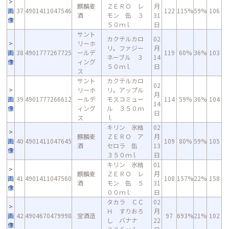
麒麟麦
ＺＥＲＯ レ
月
画
37
4901411047546
122
115%
59%
106
酒
モン 缶 ３
31
像
５０ｍｌ
日
サント
カクテルカロ
02
リーホ
リ。ファジー
月
画
38
4901777267725
ールデ
119
60%
36%
103
ネーブル ３
14
像
ィング
５０ｍｌ
日
ス
サント
カクテルカロ
02
リーホ
リ。アップル
月
画
39
4901777266612
ールデ
モスコミュー
114
59%
36%
104
14
像
ィング
ル ３５０ｍ
日
ス
ｌ
キリン 氷結
02
麒麟麦
ＺＥＲＯ ア
月
画
40
4901411047645
109
80%
59%
105
酒
セロラ 缶
13
像
３５０ｍｌ
日
キリン 氷結
01
麒麟麦
ＺＥＲＯ レ
月
画
41
4901411047560
108
157%
22%
158
酒
モン 缶 ５
31
像
００ｍｌ
日
タカラ ＣＣ
02
Ｈ すりおろ
月
画
42
4904670479998
宝酒造
97
693%
21%
102
し バナナ
22
像