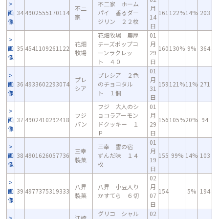
不二家 ホーム
不二
月
画
34
4902555170114
パイ 香るダー
161
122%
14%
203
家
14
像
ジリン ２２枚
日
花畑牧場 農厚
01
花畑
チーズポップコ
月
画
35
4541109261122
160
130%
9%
364
牧場
ーンラクレッ
29
像
ト ４０
日
01
プレシア ２色
プレ
月
画
36
4933602293074
のチョコタル
159
121%
11%
271
シア
31
像
ト １個
日
フジ 大人のシ
01
フジ
ョコラアーモン
月
画
37
4902410292418
156
105%
20%
94
パン
ドクッキー １
29
像
Ｐ
日
01
三幸 雪の宿
三幸
月
画
38
4901626057736
ずんだ味 １４
155
99%
14%
103
製菓
19
像
枚
日
02
八昇
八昇 小豆入り
月
画
39
4977375319333
154
5%
194
製菓
かすてら ６切
07
像
日
グリコ シャル
02
江崎