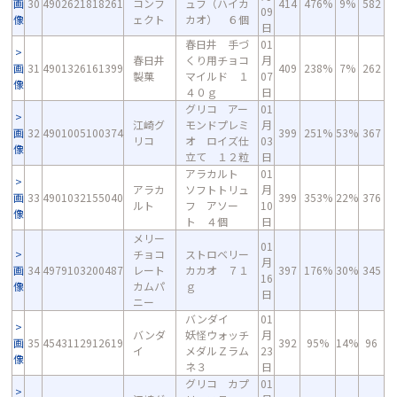
画
30
4902621818261
コンフ
ュフ（ハイカ
414
476%
9%
582
09
像
ェクト
カオ） ６個
日
春日井 手づ
01
春日井
くり用チョコ
月
画
31
4901326161399
409
238%
7%
262
製菓
マイルド １
07
像
４０ｇ
日
グリコ アー
01
江崎グ
モンドプレミ
月
画
32
4901005100374
399
251%
53%
367
リコ
オ ロイズ仕
03
像
立て １２粒
日
アラカルト
01
アラカ
ソフトトリュ
月
画
33
4901032155040
399
353%
22%
376
ルト
フ アソー
10
像
ト ４個
日
メリー
01
チョコ
ストロベリー
月
画
34
4979103200487
レート
カカオ ７１
397
176%
30%
345
16
像
カムパ
ｇ
日
ニー
バンダイ
01
バンダ
妖怪ウォッチ
月
画
35
4543112912619
392
95%
14%
96
イ
メダルＺラム
23
像
ネ３
日
グリコ カプ
01