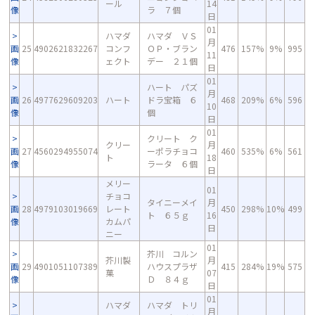
ール
14
像
ラ ７個
日
01
ハマダ
ハマダ ＶＳ
月
画
25
4902621832267
コンフ
ＯＰ・ブラン
476
157%
9%
995
11
像
ェクト
デー ２１個
日
01
ハート パズ
月
画
26
4977629609203
ハート
ドラ宝箱 ６
468
209%
6%
596
10
像
個
日
01
クリート ク
クリー
月
画
27
4560294955074
ーポラチョコ
460
535%
6%
561
ト
18
像
ラータ ６個
日
メリー
01
チョコ
タイニーメイ
月
画
28
4979103019669
レート
450
298%
10%
499
ト ６５ｇ
16
像
カムパ
日
ニー
01
芥川 コルン
芥川製
月
画
29
4901051107389
ハウスプラザ
415
284%
19%
575
菓
07
像
Ｄ ８４ｇ
日
01
ハマダ
ハマダ トリ
月