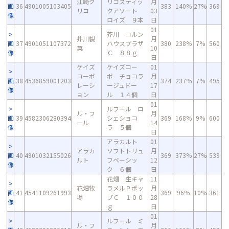
江崎グ
リコスティッ
月
画
36
4901005103405
383
140%
27%
369
リコ
クアソート
03
像
ロイズ ９本
日
01
芥川 コルン
芥川製
月
画
37
4901051107372
ハウスプラザ
380
238%
7%
560
菓
10
像
Ｃ ８８ｇ
日
ケイズ
ケイズコー
01
コーポ
ポ チョコラ
月
画
38
4536859001203
374
237%
7%
495
レーシ
ージュドー
17
像
ョン
ル １４個
日
01
ルフール ロ
ル・フ
月
画
39
4582306280394
シェショコ
369
168%
9%
600
ール
14
像
ラ ５個
日
アラカルト
01
アラカ
ソフトトリュ
月
画
40
4901032155026
369
373%
27%
539
ルト
フベーシッ
12
像
ク ６個
日
花畑 生キャ
11
花畑牧
ラメルＰポッ
月
画
41
4541109261993
369
96%
10%
361
場
プＣ １００
28
像
ｇ
日
01
ルフール ミ
ル・フ
月