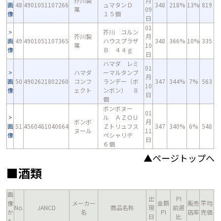
芥川製
月
画
48
4901051107266
ュマタンＤ
348
218%
13%
819
菓
09
像
１５個
日
01
芥川 コルン
芥川製
月
画
49
4901051107365
ハウスプラザ
348
366%
10%
335
菓
10
像
Ｂ ４４ｇ
日
ハマダ レミ
01
ハマダ
ーマルタンブ
月
画
50
4902621802260
コンフ
ランデー（ボ
347
344%
7%
563
10
像
ェクト
ンボン） ８
日
個
ボンボヌー
01
ル ＡＺＯＵ
ボンボ
月
画
51
4560461040664
Ｚトリュフス
347
340%
6%
548
ヌール
11
像
ペシャリテ
日
６個
▲ページトップへ
■酒類
画
出
PI
像
メーカー
金額
販売
平均
No.
JANCD
商品名称
現
前週
か
名
PI
店率
売価
日
比
も