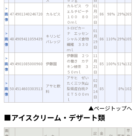
カルピス ウ
01
ェルチピーチ
月
画
47
4901340246720
カルピス
86
98%
29%
265
１００ ８０
10
像
０ｍｌ
日
トロピカー
01
ナ エッセン
キリンビ
月
画
48
4909411059439
シャルズ食物
86
110%
29%
105
バレッジ
19
像
繊維 ３３０
日
ｍｌ
伊藤園 ２つ
11
の働き カテ
月
画
49
4901085000960
伊藤園
85
100%
51%
132
キン緑茶 ３
21
像
５０ｍｌ
日
アサヒ ぜい
02
たく三ツ矢山
アサヒ飲
月
画
50
4514603303513
梨県産白桃Ｐ
85
8%
102
料
14
像
ＥＴ５００ｍ
日
ｌ
▲ページトップへ
■アイスクリーム・デザート類
画
平
出
金
像
メーカー
PI
販売
均