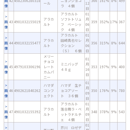
画
42
4582306280318
ニョンショコ
366
161%
8%
499
ール
12
像
ラ ４個
日
アラカルト
01
アラカ
ソフトトリュ
月
画
43
4901032155019
359
352%
17%
367
ルト
フ ベーシッ
06
像
ク ４個
日
アラカルト
01
アラカ
田崎真也セレ
月
画
44
4901032155477
356
315%
8%
644
ルト
クション
06
像
（Ｓ） ６個
日
メリー
01
チョコ
ミニバッグ
月
画
45
4979103306196
レート
353
197%
9%
400
４８ｇ
16
像
カムパ
日
ニー
01
ハマダ
ハマダ 生チ
月
画
46
4902621840262
コンフ
ョコアソー
350
176%
9%
780
09
像
ェクト
ト ３６個
日
アラカルト
01
アラカ
落合務ラ・ベ
月
画
47
4901032155392
348
378%
9%
543
ルト
ットラドルチ
09
像
ェ ４個
日
01
芥川 ロゼデ