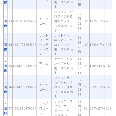
像
缶 ３５０ｍ
日
ｌ
オリオン ゼ
02
ロライフ香る
アサヒ
月
画
33
4901004025432
贅沢ホップ
105
127%
13%
606
ビール
01
像
３５０ｍｌ×
日
６
サント
サントリー
11
リーホ
ほろよい メ
月
画
34
4901777264182
ールデ
ロンサワー
100
123%
7%
105
20
像
ィング
缶 ３５０ｍ
日
ス
ｌ
アサヒ リタ
11
アサヒ
ハイボール
月
画
35
4904230039655
95
120%
39%
149
ビール
缶 ３５０ｍ
29
像
ｌ
日
ハイリキザ・
02
スペシャルメ
アサヒ
月
画
36
4904230039488
ロンソーダサ
95
87%
19%
145
ビール
01
像
ワー５００ｍ
日
ｌ
サッポロ ネ
02
サッポ
クターサワー
月
画
37
4901880876074
ロビー
92
657%
27%
129
ピーチ 缶
06
像
ル
３５０ｍｌ
日