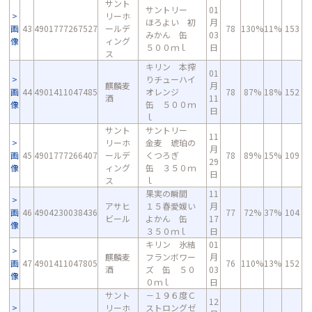
サント
サントリー
01
リーホ
ほろよい 初
月
画
43
4901777267527
ールデ
78
130%
11%
153
みかん 缶
03
像
ィング
５００ｍｌ
日
ス
キリン 本搾
01
りチューハイ
麒麟麦
月
画
44
4901411047485
オレンジ
78
87%
18%
152
酒
11
像
缶 ５００ｍ
日
ｌ
サント
サントリー
11
リーホ
金麦 琥珀の
月
画
45
4901777266407
ールデ
くつろぎ
78
89%
15%
109
29
像
ィング
缶 ３５０ｍ
日
ス
ｌ
果実の瞬間
11
アサヒ
１５春愛媛い
月
画
46
4904230038436
77
72%
37%
104
ビール
よかん 缶
17
像
３５０ｍｌ
日
キリン 氷結
01
麒麟麦
フランボワー
月
画
47
4901411047805
76
110%
13%
152
酒
ズ 缶 ５０
03
像
０ｍｌ
日
サント
－１９６度Ｃ
12
リーホ
ストロングゼ