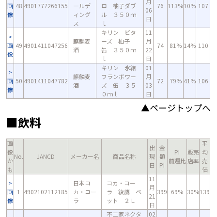
月
画
48
4901777266155
ールデ
ロ 柚子ダブ
76
113%
10%
107
06
像
ィング
ル ３５０ｍ
日
ス
ｌ
キリン ビタ
11
麒麟麦
ーズ 柚子
月
画
49
4901411047256
74
81%
14%
110
酒
缶 ３５０ｍ
22
像
ｌ
日
キリン 氷結
01
麒麟麦
フランボワー
月
画
50
4901411047782
72
79%
41%
106
酒
ズ 缶 ３５
03
像
０ｍｌ
日
▲ページトップへ
■飲料
画
平
出
金
像
PI
販売
均
No.
JANCD
メーカー名
商品名称
現
額
か
前週比
店率
売
日
PI
も
価
11
日本コ
コカ・コー
月
画
1
4902102112185
カ・コー
ラ 綾鷹 ペ
399
69%
30%
139
21
像
ラ
ット ２Ｌ
日
不二家ネクタ
02