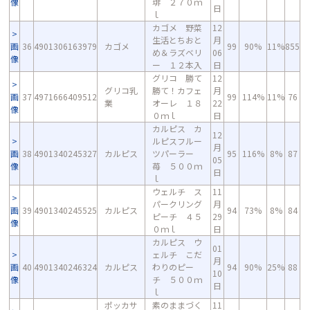
像
琲 ２７０ｍ
日
ｌ
カゴメ 野菜
12
生活とちおと
月
画
36
4901306163979
カゴメ
99
90%
11%
855
め＆ラズベリ
06
像
ー １２本入
日
グリコ 勝て
12
グリコ乳
勝て！カフェ
月
画
37
4971666409512
99
114%
11%
76
業
オーレ １８
22
像
０ｍｌ
日
カルピス カ
12
ルピスフルー
月
画
38
4901340245327
カルピス
ツパーラー
95
116%
8%
87
05
像
苺 ５００ｍ
日
ｌ
ウェルチ ス
11
パークリング
月
画
39
4901340245525
カルピス
94
73%
8%
84
ピーチ ４５
29
像
０ｍｌ
日
カルピス ウ
01
ェルチ こだ
月
画
40
4901340246324
カルピス
わりのピー
94
90%
25%
88
10
像
チ ５００ｍ
日
ｌ
ポッカサ
素のままづく
11