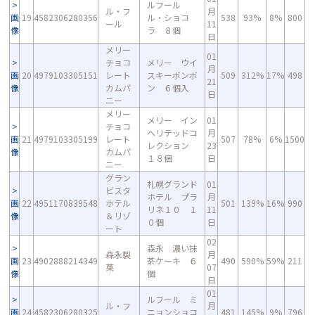
ルフール
ル・フ
月
画
19
4582306280356
ル・ショコ
538
93%
8%
800
ール
11
像
ラ ８個
日
メリー
01
チョコ
メリー ウイ
月
画
20
4979103305151
レート
スキーボンボ
509
312%
17%
498
21
像
カムパ
ン ６個入
日
ニー
メリー
メリー イン
01
チョコ
ヘリテッドコ
月
画
21
4979103305199
レート
507
78%
6%
1500
レクション
23
像
カムパ
１８個
日
ニー
グラン
札幌グランド
01
ビスタ
ホテル プラ
月
画
22
4951170839548
ホテル
501
139%
16%
990
リネ１０ １
11
像
＆リゾ
０個
日
ート
02
森永 濃い抹
森永製
月
画
23
4902888214349
茶ケーキ ６
490
590%
59%
211
菓
07
像
個
日
01
ルフール ミ
ル・フ
月
画
24
4582306280325
ニョンショコ
481
145%
9%
796