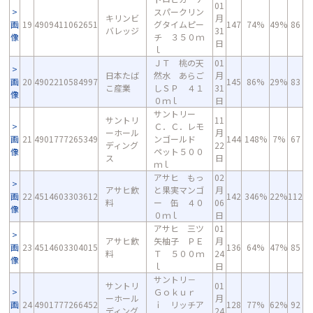
01
スパークリン
キリンビ
月
画
19
4909411062651
グタイムピー
147
74%
49%
86
バレッジ
31
像
チ ３５０ｍ
日
ｌ
ＪＴ 桃の天
01
日本たば
然水 あらご
月
画
20
4902210584997
145
86%
29%
83
こ産業
しＳＰ ４１
31
像
０ｍｌ
日
サントリー
サントリ
11
Ｃ．Ｃ．レモ
ーホール
月
画
21
4901777265349
ンゴールド
144
148%
7%
67
ディング
22
像
ペット５００
ス
日
ｍｌ
アサヒ もっ
02
アサヒ飲
と果実マンゴ
月
画
22
4514603303612
142
346%
22%
112
料
ー 缶 ４０
06
像
０ｍｌ
日
アサヒ 三ツ
01
アサヒ飲
矢柚子 ＰＥ
月
画
23
4514603304015
136
64%
47%
85
料
Ｔ ５００ｍ
24
像
ｌ
日
サントリ－
サントリ
01
Ｇｏｋｕｒ
ーホール
月
画
24
4901777266452
ｉ リッチア
128
77%
62%
92
ディング
24