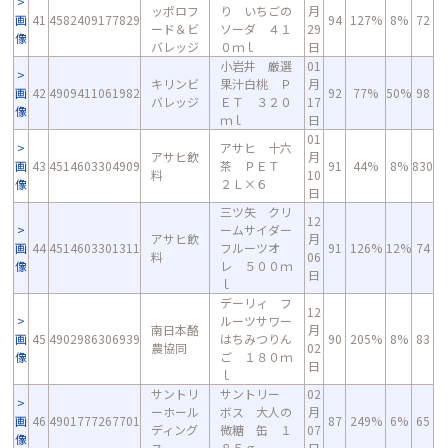
ッポロフ
り いちごの
月
画
41
4582409177829
94
127%
8%
72
ード＆ビ
ソーダ ４１
29
像
バレッジ
０ｍｌ
日
小岩井 厳選
01
キリンビ
果汁白桃 Ｐ
月
画
42
4909411061982
92
77%
50%
98
バレッジ
ＥＴ ３２０
17
像
ｍｌ
日
01
アサヒ 十六
アサヒ飲
月
画
43
4514603304909
茶 ＰＥＴ
91
44%
8%
830
料
10
像
２Ｌ×６
日
三ツ矢 クリ
12
ームサイダー
アサヒ飲
月
画
44
4514603301311
フルーツオ
91
126%
12%
74
料
06
像
レ ５００ｍ
日
ｌ
デーリィ フ
12
ルーツサワー
南日本酪
月
画
45
4902986306939
はちみつりん
90
205%
8%
83
農協同
02
像
ご １８０ｍ
日
ｌ
サントリ
サントリー
02
ーホール
ボス 大人の
月
画
46
4901777267701
87
249%
6%
65
ディング
微糖 缶 １
07
像
ス
８５ｇ
日