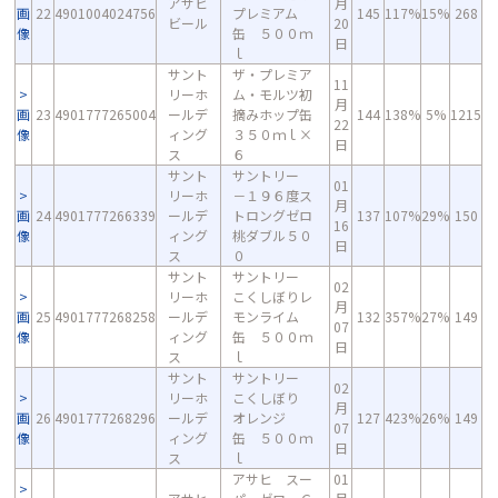
アサヒ
月
画
22
4901004024756
プレミアム
145
117%
15%
268
ビール
20
像
缶 ５００ｍ
日
ｌ
サント
ザ・プレミア
11
リーホ
ム・モルツ初
月
画
23
4901777265004
ールデ
摘みホップ缶
144
138%
5%
1215
22
像
ィング
３５０ｍｌ×
日
ス
６
サント
サントリー
01
リーホ
－１９６度ス
月
画
24
4901777266339
ールデ
トロングゼロ
137
107%
29%
150
16
像
ィング
桃ダブル５０
日
ス
０
サント
サントリー
02
リーホ
こくしぼりレ
月
画
25
4901777268258
ールデ
モンライム
132
357%
27%
149
07
像
ィング
缶 ５００ｍ
日
ス
ｌ
サント
サントリー
02
リーホ
こくしぼり
月
画
26
4901777268296
ールデ
オレンジ
127
423%
26%
149
07
像
ィング
缶 ５００ｍ
日
ス
ｌ
アサヒ スー
01