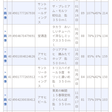
サント
ザ・プレミア
01
リーホ
ム・モルツ
月
画
38
4901777267930
ールデ
89
107%
45%
214
初仕込 缶
16
像
ィング
３５０ｍｌ
日
ス
タカラ おい
01
しいチューハ
月
画
39
4904670479691
宝酒造
イ洋なしミッ
88
78%
15%
134
31
像
クス３５０ｍ
日
ｌ
クリアアサ
11
アサヒ
ヒ 摘みたて
月
画
40
4901004024626
88
85%
6%
159
ビール
ホップ 缶
22
像
５００ｍｌ
日
サント
トリスハイボ
01
リーホ
ール９度 キ
月
画
41
4901777265912
ールデ
リッと濃いめ
84
102%
42%
150
24
像
ィング
缶 ３５０ｍ
日
ス
ｌ
果実の瞬間
11
１５春限定桃
アサヒ
月
画
42
4904230038412
さくらんぼ
81
75%
39%
103
ビール
17
像
缶 ３５０ｍ
日
ｌ