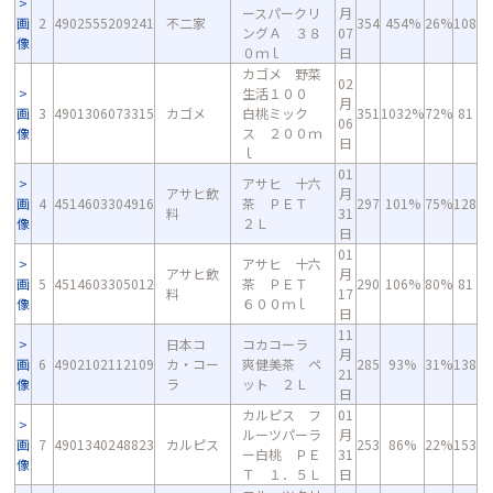
ースパークリ
月
画
2
4902555209241
不二家
354
454%
26%
108
ングＡ ３８
07
像
０ｍｌ
日
カゴメ 野菜
02
生活１００
月
画
3
4901306073315
カゴメ
白桃ミック
351
1032%
72%
81
06
像
ス ２００ｍ
日
ｌ
01
アサヒ 十六
アサヒ飲
月
画
4
4514603304916
茶 ＰＥＴ
297
101%
75%
128
料
31
像
２Ｌ
日
01
アサヒ 十六
アサヒ飲
月
画
5
4514603305012
茶 ＰＥＴ
290
106%
80%
81
料
17
像
６００ｍｌ
日
11
日本コ
コカコーラ
月
画
6
4902102112109
カ・コー
爽健美茶 ペ
285
93%
31%
138
21
像
ラ
ット ２Ｌ
日
カルピス フ
01
ルーツパーラ
月
画
7
4901340248823
カルピス
253
86%
22%
153
ー白桃 ＰＥ
31
像
Ｔ １．５Ｌ
日