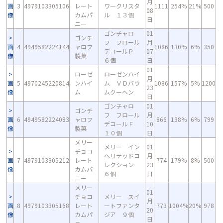
月
画
3
4979103305106
レート
ワークリスタ
1111
254%
21%
500
08
像
カムパ
ル １３個
日
ニー
ゴンチャロ
01
ゴンチ
フ フロール
月
画
4
4949582224144
ャロフ
1086
130%
6%
350
デコールＰ
07
像
製菓
６個
日
01
ローゼ
ローゼンハイ
月
画
5
4970245220814
ンハイ
ム ＶＤバウ
1086
157%
5%
1200
23
像
ム
ムクーヘン
日
ゴンチャロ
01
ゴンチ
フ フロール
月
画
6
4949582224083
ャロフ
866
138%
6%
799
デコールＦ
10
像
製菓
１０個
日
メリー
メリー イン
01
チョコ
ヘリテッドコ
月
画
7
4979103305212
レート
774
179%
8%
500
レクション
23
像
カムパ
６個
日
ニー
メリー
01
チョコ
メリー スイ
月
画
8
4979103305168
レート
ートファンタ
773
1004%
20%
978
20
像
カムパ
ジア ９個
日