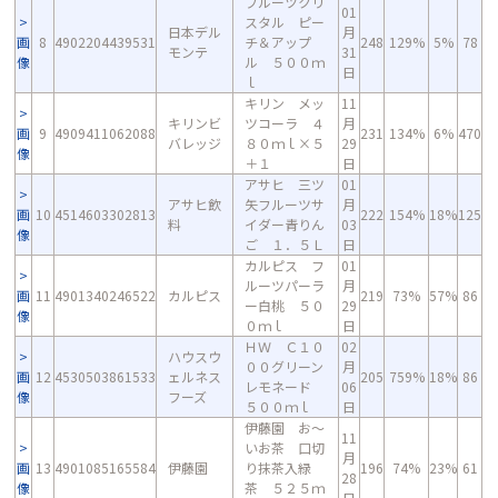
フルーツクリ
01
スタル ピー
日本デル
月
画
8
4902204439531
チ＆アップ
248
129%
5%
78
モンテ
31
像
ル ５００ｍ
日
ｌ
キリン メッ
11
キリンビ
ツコーラ ４
月
画
9
4909411062088
231
134%
6%
470
バレッジ
８０ｍｌ×５
29
像
＋１
日
アサヒ 三ツ
01
アサヒ飲
矢フルーツサ
月
画
10
4514603302813
222
154%
18%
125
料
イダー青りん
03
像
ご １．５Ｌ
日
カルピス フ
01
ルーツパーラ
月
画
11
4901340246522
カルピス
219
73%
57%
86
ー白桃 ５０
29
像
０ｍｌ
日
ＨＷ Ｃ１０
02
ハウスウ
００グリーン
月
画
12
4530503861533
ェルネス
205
759%
18%
86
レモネード
06
像
フーズ
５００ｍｌ
日
伊藤園 お～
11
いお茶 口切
月
画
13
4901085165584
伊藤園
り抹茶入緑
196
74%
23%
61
28
像
茶 ５２５ｍ
日