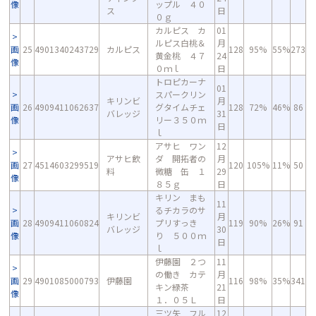
像
ップル ４０
ス
日
０ｇ
カルピス カ
01
ルピス白桃＆
月
画
25
4901340243729
カルピス
128
95%
55%
273
黄金桃 ４７
24
像
０ｍｌ
日
トロピカーナ
01
スパークリン
キリンビ
月
画
26
4909411062637
グタイムチェ
128
72%
46%
86
バレッジ
31
像
リー３５０ｍ
日
ｌ
アサヒ ワン
12
アサヒ飲
ダ 開拓者の
月
画
27
4514603299519
120
105%
11%
50
料
微糖 缶 １
29
像
８５ｇ
日
キリン まも
11
るチカラのサ
キリンビ
月
画
28
4909411060824
プリすっき
119
90%
26%
91
バレッジ
30
像
り ５００ｍ
日
ｌ
伊藤園 ２つ
11
の働き カテ
月
画
29
4901085000793
伊藤園
116
98%
35%
341
キン緑茶
21
像
１．０５Ｌ
日
三ツ矢 フル
12