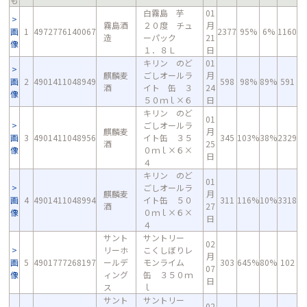
白霧島 芋
01
霧島酒
２０度 チュ
月
画
1
4972776140067
2377
95%
6%
1160
造
ーパック
21
像
１．８Ｌ
日
キリン のど
01
麒麟麦
ごしオールラ
月
画
2
4901411048949
598
98%
89%
591
酒
イト 缶 ３
24
像
５０ｍｌ×６
日
キリン のど
01
ごしオールラ
麒麟麦
月
画
3
4901411048956
イト缶 ３５
345
103%
38%
2329
酒
25
像
０ｍｌ×６×
日
４
キリン のど
01
ごしオールラ
麒麟麦
月
画
4
4901411048994
イト缶 ５０
311
116%
10%
3318
酒
27
像
０ｍｌ×６×
日
４
サント
サントリー
02
リーホ
こくしぼりレ
月
画
5
4901777268197
ールデ
モンライム
303
645%
80%
102
07
像
ィング
缶 ３５０ｍ
日
ス
ｌ
サント
サントリー
02