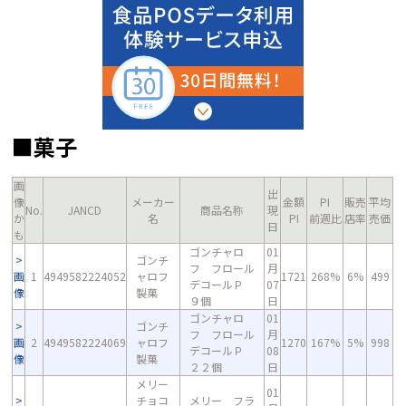
■菓子
画
出
像
メーカー
金額
PI
販売
平均
No.
JANCD
商品名称
現
か
名
PI
前週比
店率
売価
日
も
ゴンチャロ
01
ゴンチ
フ フロール
月
画
1
4949582224052
ャロフ
1721
268%
6%
499
デコールＰ
07
像
製菓
９個
日
ゴンチャロ
01
ゴンチ
フ フロール
月
画
2
4949582224069
ャロフ
1270
167%
5%
998
デコールＰ
08
像
製菓
２２個
日
メリー
01
チョコ
メリー フラ