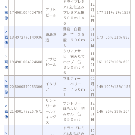
ドライプレミ
12
アム初仕込み
アサヒ
月
画
17
4901004024794
プレミアム缶
177
111%
7%
1518
ビール
22
像
５００ｍｌ×
日
６
霧島 白霧
01
霧島酒
島 芋 ２５
月
画
18
4972776140036
173
56%
11%
883
造
度 ９００ｍ
21
像
ｌ
日
クリアアサ
11
ヒ 摘みたて
アサヒ
月
画
19
4901004024688
ホップ 缶
161
107%
10%
600
ビール
21
像
３５０ｍｌ×
日
６
マルティー
02
イタリ
ニ ベリー
月
画
20
8000570083306
149
100%
13%
1189
ア
ニ ７５０ｍ
03
像
ｌ
日
サント
サントリー
12
リーホ
ほろよい 初
月
画
21
4901777267671
ールデ
146
96%
39%
104
みかん 缶
31
像
ィング
３５０ｍｌ
日
ス
ドライプレミ
12
アム初仕込み