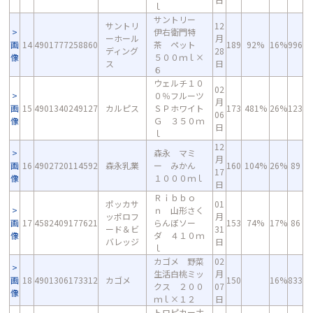
ｌ
サントリー
サントリ
12
伊右衛門特
ーホール
月
画
14
4901777258860
茶 ペット
189
92%
16%
996
ディング
28
像
５００ｍｌ×
ス
日
６
ウェルチ１０
02
０％フルーツ
月
画
15
4901340249127
カルピス
ＳＰホワイト
173
481%
26%
123
06
像
Ｇ ３５０ｍ
日
ｌ
12
森永 マミ
月
画
16
4902720114592
森永乳業
ー みかん
160
104%
26%
89
17
像
１０００ｍｌ
日
Ｒｉｂｂｏ
ポッカサ
01
ｎ 山形さく
ッポロフ
月
画
17
4582409177621
らんぼソー
153
74%
17%
86
ード＆ビ
31
像
ダ ４１０ｍ
バレッジ
日
ｌ
カゴメ 野菜
02
生活白桃ミッ
月
画
18
4901306173312
カゴメ
150
16%
833
クス ２００
07
像
ｍｌ×１２
日
トロピカーナ