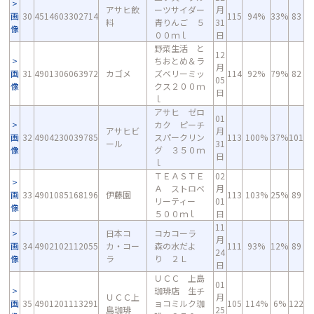
アサヒ飲
ーツサイダー
月
画
30
4514603302714
115
94%
33%
83
料
青りんご ５
31
像
００ｍｌ
日
野菜生活 と
12
ちおとめ＆ラ
月
画
31
4901306063972
カゴメ
ズベリーミッ
114
92%
79%
82
05
像
クス２００ｍ
日
ｌ
アサヒ ゼロ
01
カク ピーチ
アサヒビ
月
画
32
4904230039785
スパークリン
113
100%
37%
101
ール
31
像
グ ３５０ｍ
日
ｌ
ＴＥＡＳＴＥ
02
Ａ ストロベ
月
画
33
4901085168196
伊藤園
113
103%
25%
89
リーティー
01
像
５００ｍｌ
日
11
日本コ
コカコーラ
月
画
34
4902102112055
カ・コー
森の水だよ
111
93%
12%
89
24
像
ラ
り ２Ｌ
日
ＵＣＣ 上島
01
珈琲店 生チ
ＵＣＣ上
月
画
35
4901201113291
ョコミルク珈
105
114%
6%
122
島珈琲
25