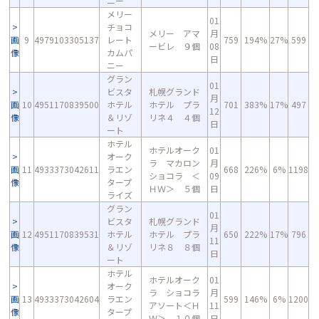
ニー
メリー
01
チョコ
メリー アマ
月
画
9
4979103305137
レート
759
194%
27%
599
ービレ ９個
08
像
カムパ
日
ニー
グラン
01
ビスタ
札幌グランド
月
画
10
4951170839500
ホテル
ホテル プラ
701
383%
17%
497
12
像
＆リゾ
リネ４ ４個
日
ート
ホテル
ホテルオーク
01
オーク
ラ マカロン
月
画
11
4933373042611
ラエン
668
226%
6%
1198
ショコラ ＜
09
像
タープ
ＨＷ＞ ５個
日
ライズ
グラン
01
ビスタ
札幌グランド
月
画
12
4951170839531
ホテル
ホテル プラ
650
222%
17%
796
11
像
＆リゾ
リネ８ ８個
日
ート
ホテル
ホテルオーク
01
オーク
ラ ショコラ
月
画
13
4933373042604
ラエン
599
146%
6%
1200
アソート＜Ｈ
11
像
タープ
Ｗ＞ １０個
日