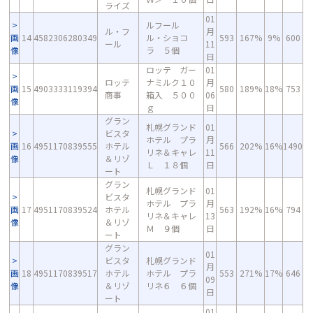
ライズ
01
ルフール
ル・フ
月
画
14
4582306280349
ル・ショコ
593
167%
9%
600
ール
11
像
ラ ５個
日
ロッテ ガー
01
ロッテ
ナミルク１０
月
画
15
4903333119394
580
189%
18%
753
商事
箱入 ５００
06
像
ｇ
日
グラン
札幌グランド
01
ビスタ
ホテル プラ
月
画
16
4951170839555
ホテル
566
202%
16%
1490
リネ＆キャレ
11
像
＆リゾ
Ｌ １８個
日
ート
グラン
札幌グランド
01
ビスタ
ホテル プラ
月
画
17
4951170839524
ホテル
563
192%
16%
794
リネ＆キャレ
13
像
＆リゾ
Ｍ ９個
日
ート
グラン
01
ビスタ
札幌グランド
月
画
18
4951170839517
ホテル
ホテル プラ
553
271%
17%
646
09
像
＆リゾ
リネ６ ６個
日
ート
01