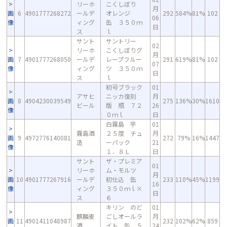
リーホ
こくしぼり
月
画
6
4901777268272
ールデ
オレンジ
292
584%
81%
102
06
像
ィング
缶 ３５０ｍ
日
ス
ｌ
サント
サントリー
02
リーホ
こくしぼりグ
月
画
7
4901777268050
ールデ
レープフルー
291
619%
81%
102
07
像
ィング
ツ ３５０ｍ
日
ス
ｌ
初号ブラック
01
アサヒ
ニッカ復刻
月
画
8
4904230039549
275
136%
30%
1610
ビール
版 瓶 ７２
26
像
０ｍｌ
日
白霧島 芋
01
霧島酒
２５度 チュ
月
画
9
4972776140081
272
79%
16%
1447
造
ーパック
21
像
１．８Ｌ
日
サント
ザ・プレミア
01
リーホ
ム・モルツ
月
画
10
4901777267916
ールデ
初仕込 缶
233
110%
45%
1199
16
像
ィング
３５０ｍｌ×
日
ス
６
キリン のど
01
麒麟麦
ごしオールラ
月
画
11
4901411048987
232
102%
62%
859
酒
イト 缶 ５
24