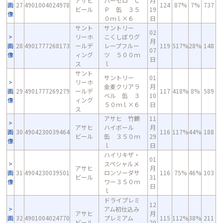
アサヒ
パーゼロ Ｃ
月
画
27
4901004024978
124
87%
7%
737
ビール
Ｐ 缶 ３５
19
像
０ｍｌ×６
日
サント
サントリー
02
リーホ
こくしぼりグ
月
画
28
4901777268173
ールデ
レープフルー
119
517%
28%
148
07
像
ィング
ツ ５００ｍ
日
ス
ｌ
サント
サントリー
01
リーホ
金麦クリアラ
月
画
29
4901777269279
ールデ
117
418%
8%
589
ベル 缶 ３
10
像
ィング
５０ｍｌ×６
日
ス
アサヒ 竹鶴
11
アサヒ
ハイボール
月
画
30
4904230039464
116
117%
44%
188
ビール
缶 ３５０ｍ
29
像
ｌ
日
ハイリキザ・
01
スペシャルメ
アサヒ
月
画
31
4904230039501
ロンソーダサ
116
75%
46%
103
ビール
31
像
ワー３５０ｍ
日
ｌ
ドライプレミ
12
アム初仕込み
アサヒ
月
画
32
4901004024770
プレミアム
115
112%
38%
211
ビール
20