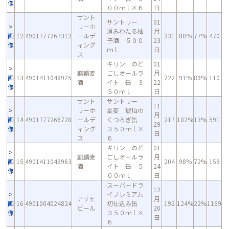
像
００ｍｌ×６
日
サント
サントリー
01
リーホ
澄みわたる柚
月
画
12
4901777267312
ールデ
231
80%
77%
470
子酒 ５００
23
像
ィング
ｍｌ
日
ス
キリン のど
01
麒麟麦
ごしオールラ
月
画
13
4901411048925
222
91%
89%
110
酒
イト 缶 ３
22
像
５０ｍｌ
日
サント
サントリー
11
リーホ
金麦 琥珀の
月
画
14
4901777266728
ールデ
くつろぎ缶
217
102%
13%
591
29
像
ィング
３５０ｍｌ×
日
ス
６
キリン のど
01
麒麟麦
ごしオールラ
月
画
15
4901411048963
204
98%
72%
159
酒
イト 缶 ５
24
像
００ｍｌ
日
スーパードラ
12
イプレミアム
アサヒ
月
画
16
4901004024824
初仕込み缶
192
124%
22%
1169
ビール
20
像
３５０ｍｌ×
日
６