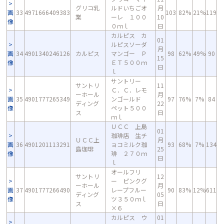
グリコ乳
ルドいちごオ
月
画
33
4971666409383
103
82%
21%
119
業
ーレ １００
10
像
０ｍｌ
日
カルピス カ
01
ルピスソーダ
月
画
34
4901340246126
カルピス
マンゴー Ｐ
98
62%
49%
90
15
像
ＥＴ５００ｍ
日
ｌ
サントリー
サントリ
11
Ｃ．Ｃ．レモ
ーホール
月
画
35
4901777265349
ンゴールド
97
76%
7%
84
ディング
22
像
ペット５００
ス
日
ｍｌ
ＵＣＣ 上島
01
珈琲店 生チ
ＵＣＣ上
月
画
36
4901201113291
ョコミルク珈
93
68%
7%
134
島珈琲
25
像
琲 ２７０ｍ
日
ｌ
オールフリ
サントリ
12
ー ピンクグ
ーホール
月
画
37
4901777266490
レープフルー
90
83%
12%
611
ディング
05
像
ツ３５０ｍｌ
ス
日
×６
カルピス ウ
01