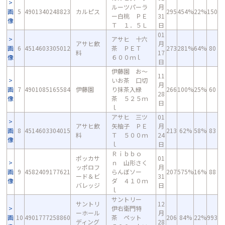
ルーツパーラ
月
画
5
4901340248823
カルピス
295
454%
22%
150
ー白桃 ＰＥ
31
像
Ｔ １．５Ｌ
日
01
アサヒ 十六
アサヒ飲
月
画
6
4514603305012
茶 ＰＥＴ
273
281%
64%
80
料
17
像
６００ｍｌ
日
伊藤園 お～
11
いお茶 口切
月
画
7
4901085165584
伊藤園
り抹茶入緑
266
100%
25%
60
28
像
茶 ５２５ｍ
日
ｌ
アサヒ 三ツ
01
アサヒ飲
矢柚子 ＰＥ
月
画
8
4514603304015
213
62%
58%
83
料
Ｔ ５００ｍ
24
像
ｌ
日
Ｒｉｂｂｏ
ポッカサ
01
ｎ 山形さく
ッポロフ
月
画
9
4582409177621
らんぼソー
207
575%
16%
88
ード＆ビ
31
像
ダ ４１０ｍ
バレッジ
日
ｌ
サントリー
サントリ
12
伊右衛門特
ーホール
月
画
10
4901777258860
茶 ペット
206
84%
22%
993
ディング
28