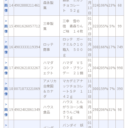
森永製
月
画
14
4902888211461
チョコレー
324
106%
23%
68
菓
13
像
ト ５２ｇ
日
01
三幸 雪の
三幸製
月
画
15
4901626057712
宿 青森りん
323
355%
5%
99
菓
19
像
ご味 １４枚
日
ロッテ ガー
01
ロッテ
ナミルク１０
月
画
16
4903333119394
308
166%
17%
749
商事
箱入 ５００
06
像
ｇ
日
01
ハマダ
ハマダ ＶＳ
月
画
17
4902621832267
コンフ
ＯＰ・ブラン
304
205%
10%
998
11
像
ェクト
デー ２１個
日
アメリカ
マカデミアナ
11
合衆国
ッツチョコレ
月
画
18
0071873221069
300
159%
7%
390
＆カナ
ートＳＰ １
11
像
ダ
４２ｇ
日
ハウス とん
01
ハウス
がりコーン焼
月
画
19
4902402861349
298
206%
31%
98
食品
きりんご味
16
像
７５ｇ
日
01
バンダイ 妖
バンダ
月