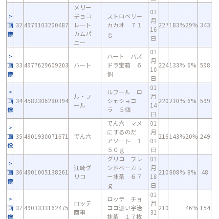
メリー
01
チョコ
ストロベリー
月
画
32
4979103200487
レート
カカオ ７１
227
183%
29%
343
16
像
カムパ
ｇ
日
ニー
01
ハート パズ
月
画
33
4977629609203
ハート
ドラ宝箱 ６
224
133%
6%
598
10
像
個
日
01
ルフール ロ
ル・フ
月
画
34
4582306280394
シェショコ
220
210%
6%
599
ール
14
像
ラ ５個
日
でん六 マメ
01
にするのだ
月
画
35
4901930071671
でん六
216
143%
20%
249
アソート １
01
像
５０ｇ
日
グリコ フレ
01
江崎グ
ンドベーカリ
月
画
36
4901005138261
210
808%
8%
48
リコ
ー抹茶 ６７
18
像
ｇ
日
01
ロッテ チョ
ロッテ
月
画
37
4903333162475
ココ濃い宇治
210
46%
154
商事
31
像
抹茶 １７枚