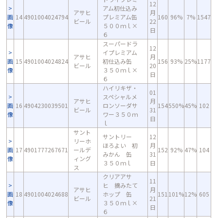
12
アム初仕込み
アサヒ
月
画
14
4901004024794
プレミアム缶
160
96%
7%
1547
ビール
22
像
５００ｍｌ×
日
６
スーパードラ
12
イプレミアム
アサヒ
月
画
15
4901004024824
初仕込み缶
156
93%
25%
1177
ビール
20
像
３５０ｍｌ×
日
６
ハイリキザ・
01
スペシャルメ
アサヒ
月
画
16
4904230039501
ロンソーダサ
154
550%
45%
102
ビール
31
像
ワー３５０ｍ
日
ｌ
サント
サントリー
12
リーホ
ほろよい 初
月
画
17
4901777267671
ールデ
152
92%
47%
104
みかん 缶
31
像
ィング
３５０ｍｌ
日
ス
クリアアサ
11
ヒ 摘みたて
アサヒ
月
画
18
4901004024688
ホップ 缶
151
101%
12%
605
ビール
21
像
３５０ｍｌ×
日
６