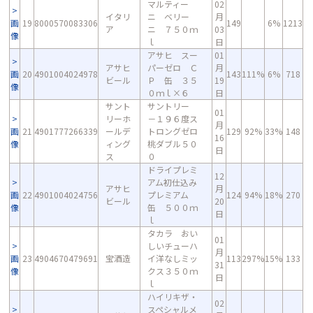
マルティー
02
イタリ
ニ ベリー
月
画
19
8000570083306
149
6%
1213
ア
ニ ７５０ｍ
03
像
ｌ
日
アサヒ スー
01
アサヒ
パーゼロ Ｃ
月
画
20
4901004024978
143
111%
6%
718
ビール
Ｐ 缶 ３５
19
像
０ｍｌ×６
日
サント
サントリー
01
リーホ
－１９６度ス
月
画
21
4901777266339
ールデ
トロングゼロ
129
92%
33%
148
16
像
ィング
桃ダブル５０
日
ス
０
ドライプレミ
12
アム初仕込み
アサヒ
月
画
22
4901004024756
プレミアム
124
94%
18%
270
ビール
20
像
缶 ５００ｍ
日
ｌ
タカラ おい
01
しいチューハ
月
画
23
4904670479691
宝酒造
イ洋なしミッ
113
297%
15%
133
31
像
クス３５０ｍ
日
ｌ
ハイリキザ・
02
スペシャルメ