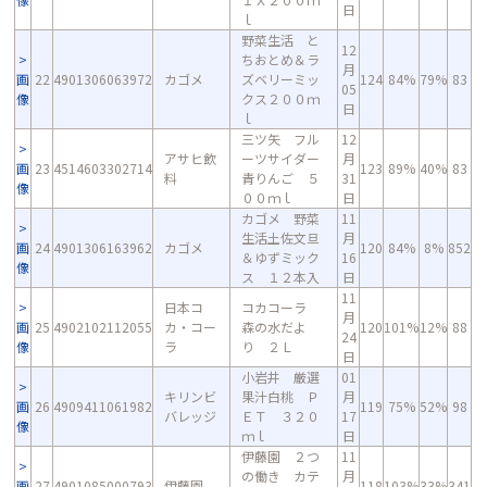
日
ｌ
野菜生活 と
12
ちおとめ＆ラ
月
画
22
4901306063972
カゴメ
ズベリーミッ
124
84%
79%
83
05
像
クス２００ｍ
日
ｌ
三ツ矢 フル
12
アサヒ飲
ーツサイダー
月
画
23
4514603302714
123
89%
40%
83
料
青りんご ５
31
像
００ｍｌ
日
カゴメ 野菜
11
生活土佐文旦
月
画
24
4901306163962
カゴメ
120
84%
8%
852
＆ゆずミック
16
像
ス １２本入
日
11
日本コ
コカコーラ
月
画
25
4902102112055
カ・コー
森の水だよ
120
101%
12%
88
24
像
ラ
り ２Ｌ
日
小岩井 厳選
01
キリンビ
果汁白桃 Ｐ
月
画
26
4909411061982
119
75%
52%
98
バレッジ
ＥＴ ３２０
17
像
ｍｌ
日
伊藤園 ２つ
11
の働き カテ
月
画
27
4901085000793
伊藤園
118
103%
33%
341