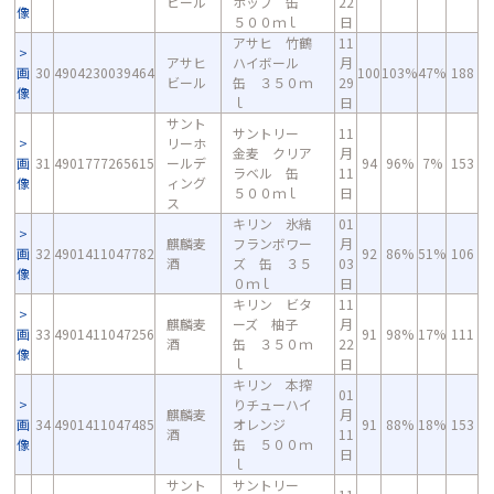
ビール
ホップ 缶
22
像
５００ｍｌ
日
アサヒ 竹鶴
11
アサヒ
ハイボール
月
画
30
4904230039464
100
103%
47%
188
ビール
缶 ３５０ｍ
29
像
ｌ
日
サント
サントリー
11
リーホ
金麦 クリア
月
画
31
4901777265615
ールデ
94
96%
7%
153
ラベル 缶
11
像
ィング
５００ｍｌ
日
ス
キリン 氷結
01
麒麟麦
フランボワー
月
画
32
4901411047782
92
86%
51%
106
酒
ズ 缶 ３５
03
像
０ｍｌ
日
キリン ビタ
11
麒麟麦
ーズ 柚子
月
画
33
4901411047256
91
98%
17%
111
酒
缶 ３５０ｍ
22
像
ｌ
日
キリン 本搾
01
りチューハイ
麒麟麦
月
画
34
4901411047485
オレンジ
91
88%
18%
153
酒
11
像
缶 ５００ｍ
日
ｌ
サント
サントリー