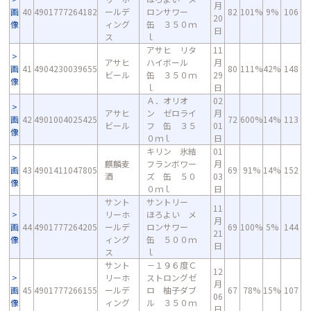
月
画
40
4901777264182
ールデ
ロンサワー
82
101%
9%
106
20
像
ィング
缶 ３５０ｍ
日
ス
ｌ
アサヒ リタ
11
アサヒ
ハイボール
月
画
41
4904230039655
80
111%
42%
148
ビール
缶 ３５０ｍ
29
像
ｌ
日
Ａ．オリオ
02
アサヒ
ン ゼロライ
月
画
42
4901004025425
72
600%
14%
113
ビール
フ 缶 ３５
01
像
０ｍｌ
日
キリン 氷結
01
麒麟麦
フランボワー
月
画
43
4901411047805
69
91%
14%
152
酒
ズ 缶 ５０
03
像
０ｍｌ
日
サント
サントリー
11
リーホ
ほろよい メ
月
画
44
4901777264205
ールデ
ロンサワー
69
100%
5%
144
21
像
ィング
缶 ５００ｍ
日
ス
ｌ
サント
－１９６度Ｃ
12
リーホ
ストロングゼ
月
画
45
4901777266155
ールデ
ロ 柚子ダブ
67
78%
15%
107
06
像
ィング
ル ３５０ｍ
日