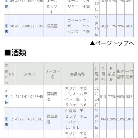
画
49
4951170839500
ホテル
ホテル プラ
183
187%
17%
498
12
像
＆リゾ
リネ４ ４個
日
ート
01
スイートプラ
月
画
50
4902980275705
松風屋
ザ ミニペン
182
177%
9%
401
10
像
ペンズ ７個
日
▲ページトップへ
■酒類
画
出
金
PI
像
メーカー
販売
平均
No.
JANCD
商品名称
現
額
前週
か
名
店率
売価
日
PI
比
も
キリン のど
01
麒麟麦
ごしオールラ
月
画
1
4901411048949
613
77%
90%
588
酒
イト 缶 ３
24
像
５０ｍｌ×６
日
白霧島 芋
01
霧島酒
２５度 チュ
月
画
2
4972776140081
344
128%
13%
1387
造
ーパック
21
像
１．８Ｌ
日
キリン のど
01