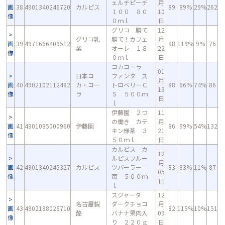
ェルチピーチ
月
画
38
4901340246720
カルピス
89
89%
29%
262
１００ ８０
10
像
０ｍｌ
日
グリコ 勝て
12
グリコ乳
勝て！カフェ
月
画
39
4971666409512
88
119%
9%
76
業
オーレ １８
22
像
０ｍｌ
日
コカコーラ
01
日本コ
ファンタ ス
月
画
40
4902102112482
カ・コー
トロベリーＣ
88
66%
74%
86
13
像
ラ
Ｓ ５００ｍ
日
ｌ
伊藤園 ２つ
11
の働き カテ
月
画
41
4901085000960
伊藤園
86
99%
54%
132
キン緑茶 ３
21
像
５０ｍｌ
日
カルピス カ
12
ルピスフルー
月
画
42
4901340245327
カルピス
ツパーラー
83
83%
11%
87
05
像
苺 ５００ｍ
日
ｌ
スジャータ
12
名古屋製
ダークチョコ
月
画
43
4902188026710
82
115%
10%
151
酪
バナナ果肉入
09
像
り ２２０ｇ
日