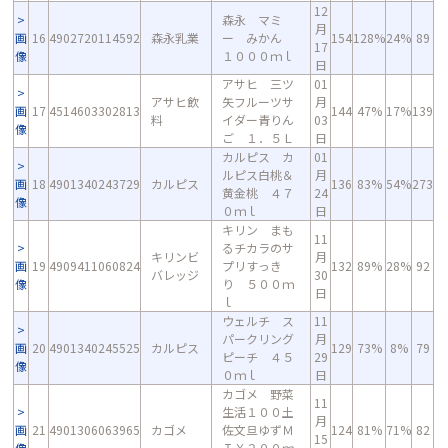
12
森永 マミ
月
画
16
4902720114592
森永乳業
ー みかん
154
128%
24%
89
17
像
１０００ｍｌ
日
アサヒ 三ツ
01
アサヒ飲
矢フルーツサ
月
画
17
4514603302813
144
47%
17%
139
料
イダー青りん
03
像
ご １．５Ｌ
日
カルピス カ
01
ルピス白桃＆
月
画
18
4901340243729
カルピス
136
83%
54%
273
黄金桃 ４７
24
像
０ｍｌ
日
キリン まも
11
るチカラのサ
キリンビ
月
画
19
4909411060824
プリすっき
132
89%
28%
92
バレッジ
30
像
り ５００ｍ
日
ｌ
ウェルチ ス
11
パークリング
月
画
20
4901340245525
カルピス
129
73%
8%
79
ピーチ ４５
29
像
０ｍｌ
日
カゴメ 野菜
11
生活１００土
月
画
21
4901306063965
カゴメ
佐文旦ゆずＭ
124
81%
71%
82
15
像
ＩＸ２００ｍ