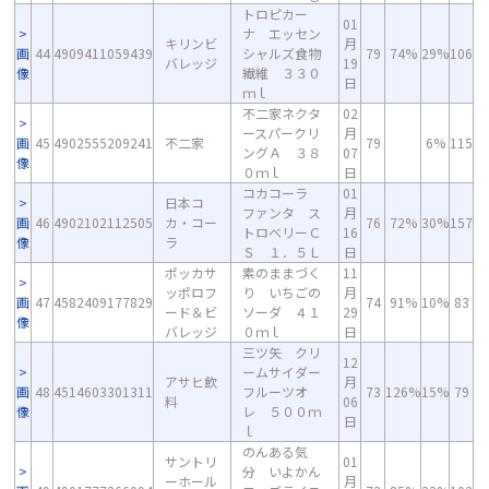
トロピカー
01
ナ エッセン
キリンビ
月
画
44
4909411059439
シャルズ食物
79
74%
29%
106
バレッジ
19
像
繊維 ３３０
日
ｍｌ
不二家ネクタ
02
ースパークリ
月
画
45
4902555209241
不二家
79
6%
115
ングＡ ３８
07
像
０ｍｌ
日
コカコーラ
01
日本コ
ファンタ ス
月
画
46
4902102112505
カ・コー
76
72%
30%
157
トロベリーＣ
16
像
ラ
Ｓ １．５Ｌ
日
ポッカサ
素のままづく
11
ッポロフ
り いちごの
月
画
47
4582409177829
74
91%
10%
83
ード＆ビ
ソーダ ４１
29
像
バレッジ
０ｍｌ
日
三ツ矢 クリ
12
ームサイダー
アサヒ飲
月
画
48
4514603301311
フルーツオ
73
126%
15%
79
料
06
像
レ ５００ｍ
日
ｌ
のんある気
サントリ
01
分 いよかん
ーホール
月