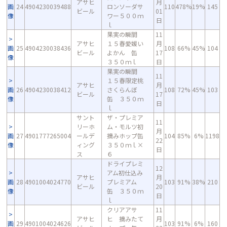
アサヒ
月
画
24
4904230039488
ロンソーダサ
110
478%
19%
145
ビール
01
像
ワー５００ｍ
日
ｌ
果実の瞬間
11
アサヒ
１５春愛媛い
月
画
25
4904230038436
108
66%
45%
104
ビール
よかん 缶
17
像
３５０ｍｌ
日
果実の瞬間
11
１５春限定桃
アサヒ
月
画
26
4904230038412
さくらんぼ
108
72%
45%
103
ビール
17
像
缶 ３５０ｍ
日
ｌ
サント
ザ・プレミア
11
リーホ
ム・モルツ初
月
画
27
4901777265004
ールデ
摘みホップ缶
104
85%
6%
1198
22
像
ィング
３５０ｍｌ×
日
ス
６
ドライプレミ
12
アム初仕込み
アサヒ
月
画
28
4901004024770
プレミアム
103
91%
38%
210
ビール
20
像
缶 ３５０ｍ
日
ｌ
クリアアサ
11
アサヒ
ヒ 摘みたて
月
画
29
4901004024626
103
91%
6%
160