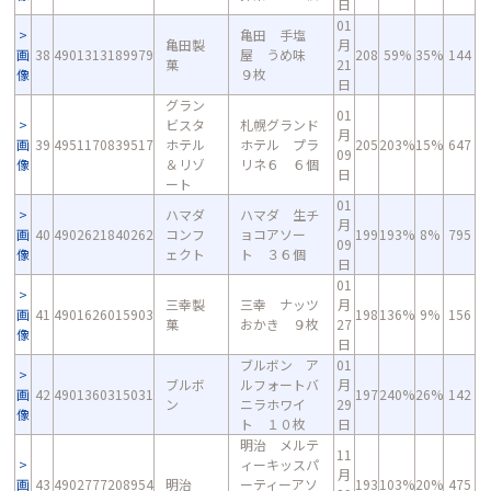
日
01
亀田 手塩
亀田製
月
画
38
4901313189979
屋 うめ味
208
59%
35%
144
菓
21
像
９枚
日
グラン
01
ビスタ
札幌グランド
月
画
39
4951170839517
ホテル
ホテル プラ
205
203%
15%
647
09
像
＆リゾ
リネ６ ６個
日
ート
01
ハマダ
ハマダ 生チ
月
画
40
4902621840262
コンフ
ョコアソー
199
193%
8%
795
09
像
ェクト
ト ３６個
日
01
三幸製
三幸 ナッツ
月
画
41
4901626015903
198
136%
9%
156
菓
おかき ９枚
27
像
日
ブルボン ア
01
ブルボ
ルフォートバ
月
画
42
4901360315031
197
240%
26%
142
ン
ニラホワイ
29
像
ト １０枚
日
明治 メルテ
11
ィーキッスパ
月
画
43
4902777208954
明治
ーティーアソ
193
103%
20%
475