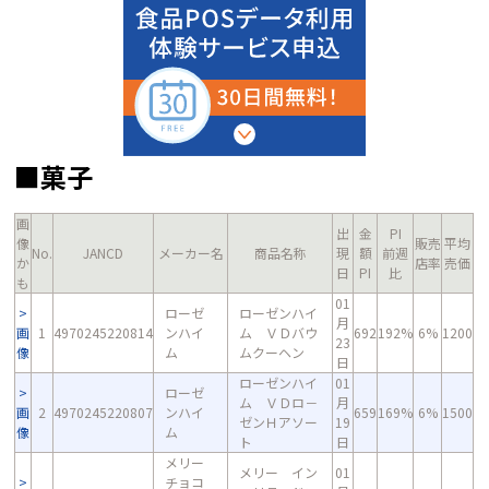
■菓子
画
出
金
PI
像
販売
平均
No.
JANCD
メーカー名
商品名称
現
額
前週
か
店率
売価
日
PI
比
も
01
ローゼ
ローゼンハイ
月
画
1
4970245220814
ンハイ
ム ＶＤバウ
692
192%
6%
1200
23
像
ム
ムクーヘン
日
ローゼンハイ
01
ローゼ
ム ＶＤロ－
月
画
2
4970245220807
ンハイ
659
169%
6%
1500
ゼンＨアソー
19
像
ム
ト
日
メリー
メリー イン
01
チョコ