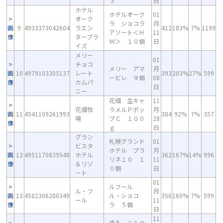
３
日
ホテル
ホテルオーク
01
オーク
ラ ショコラ
月
画
9
4933373042604
ラエン
412
183%
7%
1199
アソート＜Ｈ
11
像
タープラ
Ｗ＞ １０個
日
イズ
メリー
01
チョコ
メリー アマ
月
画
10
4979103305137
レート
393
203%
27%
599
ービレ ９個
08
像
カムパ
日
ニー
花畑 生キャ
11
花畑牧
ラメルＰポッ
月
画
11
4541109261993
384
92%
7%
357
場
プＣ １００
28
像
ｇ
日
グラン
札幌グランド
01
ビスタ
ホテル プラ
月
画
12
4951170839548
ホテル
362
167%
14%
996
リネ１０ １
11
像
＆リゾ
０個
日
ート
01
ルフール
ル・フ
月
画
13
4582306280349
ル・ショコ
356
160%
7%
599
ール
11
像
ラ ５個
日
11
森永 ミルク