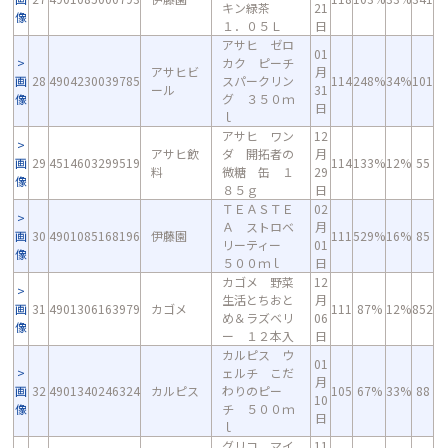
キン緑茶
21
像
１．０５Ｌ
日
アサヒ ゼロ
01
カク ピーチ
アサヒビ
月
画
28
4904230039785
スパークリン
114
248%
34%
101
ール
31
像
グ ３５０ｍ
日
ｌ
アサヒ ワン
12
アサヒ飲
ダ 開拓者の
月
画
29
4514603299519
114
133%
12%
55
料
微糖 缶 １
29
像
８５ｇ
日
ＴＥＡＳＴＥ
02
Ａ ストロベ
月
画
30
4901085168196
伊藤園
111
529%
16%
85
リーティー
01
像
５００ｍｌ
日
カゴメ 野菜
12
生活とちおと
月
画
31
4901306163979
カゴメ
111
87%
12%
852
め＆ラズベリ
06
像
ー １２本入
日
カルピス ウ
01
ェルチ こだ
月
画
32
4901340246324
カルピス
わりのピー
105
67%
33%
88
10
像
チ ５００ｍ
日
ｌ
グリコ マイ
11