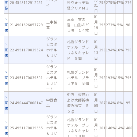
画
20
4543112912251
怪ウォッチ妖
298
279%
47%
276
イ
31
像
怪クリアＭ３
日
01
三幸 雪の
三幸製
月
画
21
4901626057729
宿 山形ぶど
295
273%
5%
98
菓
19
像
う味 １４枚
日
グラン
札幌グランド
01
ビスタ
ホテル プラ
月
画
22
4951170839524
ホテル
293
194%
16%
798
リネ＆キャレ
13
像
＆リゾ
Ｍ ９個
日
ート
グラン
01
ビスタ
札幌グランド
月
画
23
4951170839531
ホテル
ホテル プラ
293
193%
15%
796
11
像
＆リゾ
リネ８ ８個
日
ート
中西 佐野厄
01
中西食
よけ大師祈祷
月
画
24
4904447008147
287
184%
8%
95
品
済み福豆 ５
05
像
５ｇ
日
グラン
札幌グランド
01
ビスタ
ホテル プラ
月
画
25
4951170839555
ホテル
281
146%
14%
1488
リネ＆キャレ
11
像
＆リゾ
Ｌ １８個
日