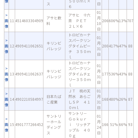
像
５００ｍｌ×
ス
日
６
01
アサヒ 十六
アサヒ飲
月
画
11
4514603304909
茶 ＰＥＴ
206
606%
13%
707
料
10
像
２Ｌ×６
日
トロピカーナ
01
スパークリン
キリンビ
月
画
12
4909411062651
グタイムピー
200
417%
47%
88
バレッジ
31
像
チ ３５０ｍ
日
ｌ
トロピカーナ
01
スパークリン
キリンビ
月
画
13
4909411062637
グタイムチェ
177
536%
43%
88
バレッジ
31
像
リー３５０ｍ
日
ｌ
ＪＴ 桃の天
01
日本たば
然水 あらご
月
画
14
4902210584997
168
480%
26%
87
こ産業
しＳＰ ４１
31
像
０ｍｌ
日
サントリ－
サントリ
01
Ｇｏｋｕｒ
ーホール
月
画
15
4901777266452
ｉ リッチア
166
51%
66%
93
ディング
24
像
ップル ４０
ス
日
０ｇ