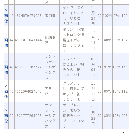
ス
ｌ
タカラ ＣＣ
11
Ｈ すりおろ
月
画
46
4904670479059
宝酒造
65
102%
7%
100
し いちご
29
像
３３５ｍｌ
日
キリン 氷結
12
ストロング徳
麒麟麦
月
画
47
4901411049144
島産すだち
63
80%
33%
107
酒
13
像
缶 ３５０ｍ
日
ｌ
サント
サントリー
01
リーホ
ほろよい 初
月
画
48
4901777267527
ールデ
61
97%
13%
153
みかん 缶
03
像
ィング
５００ｍｌ
日
ス
クリアアサ
11
アサヒ
ヒ 摘みたて
月
画
49
4901004024640
59
89%
15%
112
ビール
ホップ 缶
22
像
３５０ｍｌ
日
サント
ザ・プレミア
11
リーホ
ム・モルツ
月
画
50
4901777265028
ールデ
初摘みホッ
55
85%
12%
208
22
像
ィング
プ ３５０ｍ
日
ス
ｌ