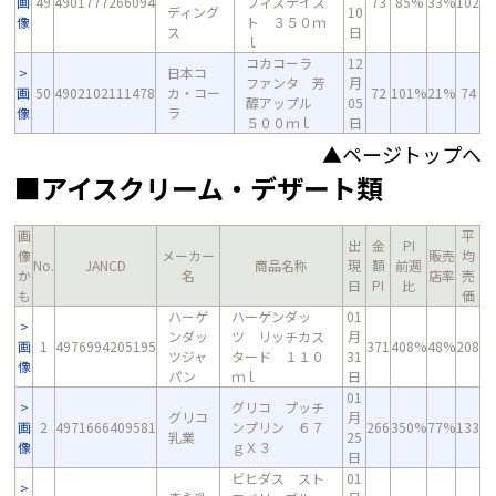
画
49
4901777266094
フィズテイス
73
85%
33%
102
ディング
10
像
ト ３５０ｍ
ス
日
ｌ
コカコーラ
12
日本コ
ファンタ 芳
月
画
50
4902102111478
カ・コー
72
101%
21%
74
醇アップル
05
像
ラ
５００ｍｌ
日
▲ページトップへ
■アイスクリーム・デザート類
画
平
出
金
PI
像
メーカー
販売
均
No.
JANCD
商品名称
現
額
前週
か
名
店率
売
日
PI
比
も
価
ハーゲ
ハーゲンダッ
01
ンダッ
ツ リッチカス
月
画
1
4976994205195
371
408%
48%
208
ツジャ
タード １１０
31
像
パン
ｍｌ
日
01
グリコ プッチ
グリコ
月
画
2
4971666409581
ンプリン ６７
266
350%
77%
133
乳業
25
像
ｇＸ３
日
ビヒダス スト
01