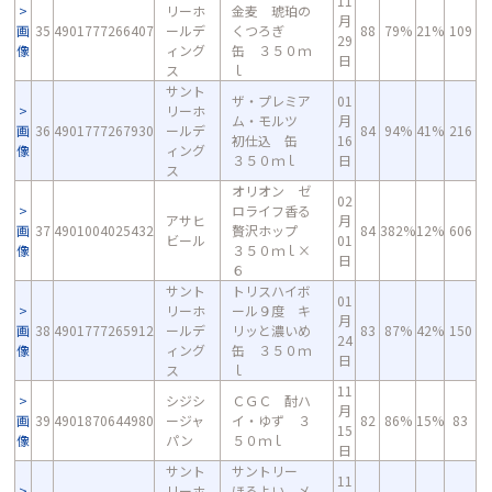
11
リーホ
金麦 琥珀の
月
画
35
4901777266407
ールデ
くつろぎ
88
79%
21%
109
29
像
ィング
缶 ３５０ｍ
日
ス
ｌ
サント
ザ・プレミア
01
リーホ
ム・モルツ
月
画
36
4901777267930
ールデ
84
94%
41%
216
初仕込 缶
16
像
ィング
３５０ｍｌ
日
ス
オリオン ゼ
02
ロライフ香る
アサヒ
月
画
37
4901004025432
贅沢ホップ
84
382%
12%
606
ビール
01
像
３５０ｍｌ×
日
６
サント
トリスハイボ
01
リーホ
ール９度 キ
月
画
38
4901777265912
ールデ
リッと濃いめ
83
87%
42%
150
24
像
ィング
缶 ３５０ｍ
日
ス
ｌ
11
シジシ
ＣＧＣ 酎ハ
月
画
39
4901870644980
ージャ
イ・ゆず ３
82
86%
15%
83
15
像
パン
５０ｍｌ
日
サント
サントリー
11
リーホ
ほろよい メ