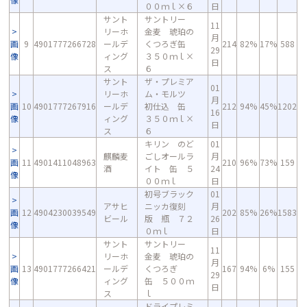
００ｍｌ×６
日
サント
サントリー
11
リーホ
金麦 琥珀の
月
画
9
4901777266728
ールデ
くつろぎ缶
214
82%
17%
588
29
像
ィング
３５０ｍｌ×
日
ス
６
サント
ザ・プレミア
01
リーホ
ム・モルツ
月
画
10
4901777267916
ールデ
初仕込 缶
212
94%
45%
1202
16
像
ィング
３５０ｍｌ×
日
ス
６
キリン のど
01
麒麟麦
ごしオールラ
月
画
11
4901411048963
210
96%
73%
159
酒
イト 缶 ５
24
像
００ｍｌ
日
初号ブラック
01
アサヒ
ニッカ復刻
月
画
12
4904230039549
202
85%
26%
1583
ビール
版 瓶 ７２
26
像
０ｍｌ
日
サント
サントリー
11
リーホ
金麦 琥珀の
月
画
13
4901777266421
ールデ
くつろぎ
167
94%
6%
155
29
像
ィング
缶 ５００ｍ
日
ス
ｌ
ドライプレミ