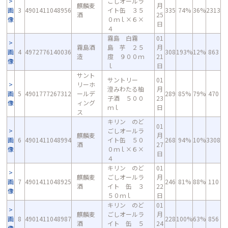
ごしオールラ
麒麟麦
月
画
3
4901411048956
イト缶 ３５
335
74%
36%
2313
酒
25
像
０ｍｌ×６×
日
４
霧島 白霧
01
霧島酒
島 芋 ２５
月
画
4
4972776140036
308
193%
12%
863
造
度 ９００ｍ
21
像
ｌ
日
サント
サントリー
01
リーホ
澄みわたる柚
月
画
5
4901777267312
ールデ
289
85%
79%
470
子酒 ５００
23
像
ィング
ｍｌ
日
ス
キリン のど
01
ごしオールラ
麒麟麦
月
画
6
4901411048994
イト缶 ５０
268
94%
10%
3308
酒
27
像
０ｍｌ×６×
日
４
キリン のど
01
麒麟麦
ごしオールラ
月
画
7
4901411048925
246
81%
88%
110
酒
イト 缶 ３
22
像
５０ｍｌ
日
キリン のど
01
麒麟麦
ごしオールラ
月
画
8
4901411048987
228
100%
63%
856
酒
イト 缶 ５
24
像