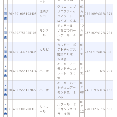
ート
グリコ カプ
01
江崎グ
リコスティッ
月
画
26
4901005103405
274
109%
31%
371
リコ
クアソート
03
像
ロイズ ９本
日
モンテール
12
モンテ
いちごのロー
月
画
27
4902751085106
257
102%
12%
291
ール
ルケーキ ４
01
像
個
日
カルビー ポ
01
カルビ
テトチップス
月
画
28
4901330512835
257
571%
46%
88
ー
鰹節のり味
31
像
６０ｇ
日
不二家 アー
01
モンドチョコ
月
画
29
4902555167374
不二家
242
6%
207
レート ２０
31
像
個
日
不二家 ハー
01
トチョコアー
月
画
30
4902555167022
不二家
241
119%
31%
163
モンド栗 １
08
像
２枚
日
01
ルフール ミ
ル・フ
月
画
31
4582306280318
ニョンショコ
228
132%
7%
500
ール
12
像
ラ ４個
日