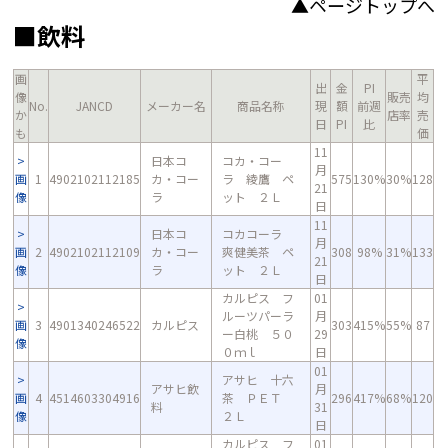
▲ページトップへ
■飲料
画
平
出
金
PI
像
販売
均
No.
JANCD
メーカー名
商品名称
現
額
前週
か
店率
売
日
PI
比
も
価
11
日本コ
コカ・コー
月
画
1
4902102112185
カ・コー
ラ 綾鷹 ペ
575
130%
30%
128
21
像
ラ
ット ２Ｌ
日
11
日本コ
コカコーラ
月
画
2
4902102112109
カ・コー
爽健美茶 ペ
308
98%
31%
133
21
像
ラ
ット ２Ｌ
日
カルピス フ
01
ルーツパーラ
月
画
3
4901340246522
カルピス
303
415%
55%
87
ー白桃 ５０
29
像
０ｍｌ
日
01
アサヒ 十六
アサヒ飲
月
画
4
4514603304916
茶 ＰＥＴ
296
417%
68%
120
料
31
像
２Ｌ
日
カルピス フ
01