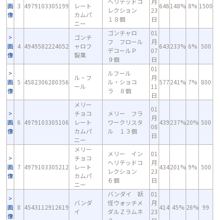
ヘリテッドコ
月
画
3
4979103305199
レート
646
148%
8%
1500
レクション
23
像
カムパ
１８個
日
ニー
ゴンチャロ
01
ゴンチ
フ フロール
月
画
4
4949582224052
ャロフ
643
233%
6%
500
デコールＰ
07
像
製菓
９個
日
01
ルフール
ル・フ
月
画
5
4582306280356
ル・ショコ
577
241%
7%
800
ール
11
像
ラ ８個
日
メリー
01
チョコ
メリー フラ
月
画
6
4979103305106
レート
ワークリスタ
439
237%
20%
500
08
像
カムパ
ル １３個
日
ニー
メリー
メリー イン
01
チョコ
ヘリテッドコ
月
画
7
4979103305212
レート
434
201%
9%
500
レクション
23
像
カムパ
６個
日
ニー
バンダイ 妖
01
バンダ
怪ウォッチメ
月
画
8
4543112912619
414
45%
26%
99
イ
ダルＺラムネ
23
像