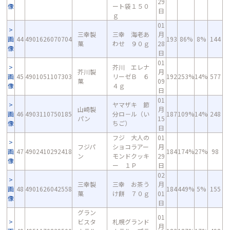
29
像
ート袋１５０
日
ｇ
01
三幸製
三幸 海老あ
月
画
44
4901626070704
193
86%
8%
144
菓
わせ ９０ｇ
28
像
日
01
芥川 エレナ
芥川製
月
画
45
4901051107303
リーゼＢ ６
192
253%
14%
577
菓
09
像
４ｇ
日
01
ヤマザキ 節
山崎製
月
画
46
4903110750185
分ロ－ル（い
187
109%
14%
248
パン
15
像
ちご）
日
フジ 大人の
01
フジパ
ショコラアー
月
画
47
4902410292418
184
174%
27%
98
ン
モンドクッキ
29
像
ー １Ｐ
日
02
三幸製
三幸 お茶う
月
画
48
4901626042558
184
449%
5%
155
菓
け餅 ７０ｇ
01
像
日
グラン
01
ビスタ
札幌グランド
月