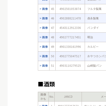
画像
45
4902501053874
フルタ製菓
画像
46
4902888211478
森永製菓
画像
47
4543112912336
バンダイ
画像
48
4902777217451
明治
画像
49
4901330161996
カルビー
画像
50
4902775047517
おやつカンパ
画像
51
4903110279525
山崎製パン
■酒類
画像
No.
JANCD
メ
かも
画像
1
4901777267671
サントリーホー