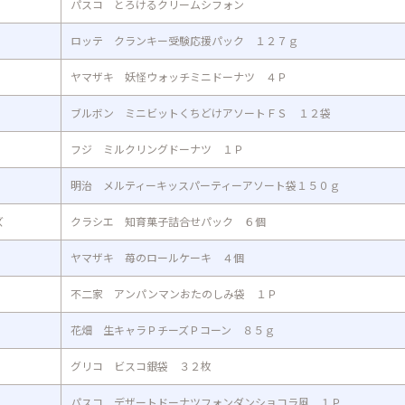
パスコ とろけるクリームシフォン
ロッテ クランキー受験応援パック １２７ｇ
ヤマザキ 妖怪ウォッチミニドーナツ ４Ｐ
ブルボン ミニビットくちどけアソートＦＳ １２袋
フジ ミルクリングドーナツ １Ｐ
明治 メルティーキッスパーティーアソート袋１５０ｇ
ズ
クラシエ 知育菓子詰合せパック ６個
ヤマザキ 苺のロールケーキ ４個
不二家 アンパンマンおたのしみ袋 １Ｐ
花畑 生キャラＰチーズＰコーン ８５ｇ
グリコ ビスコ銀袋 ３２枚
パスコ デザートドーナツフォンダンショコラ風 １Ｐ