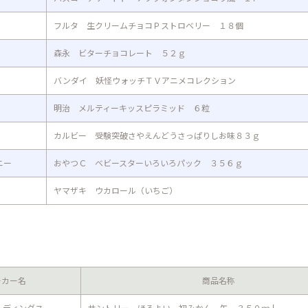
フルタ 生クリームチョコＰストロベリー １８個
森永 ビターチョコレート ５２ｇ
バンダイ 妖怪ウォッチＴＶアニメコレクション
明治 メルティーキッスピラミッド ６粒
カルビー 受験突破さやえんどうさっぱりしお味８３ｇ
ニー
おやつＣ ベビースターいろいろパック ３５６ｇ
ヤマザキ ウカロール（いちご）
ーカー名
商品名称
ルディングス
サントリー ほろよい 初みかん 缶 ３５０ｍｌ