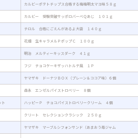
カルビーポテトチップス合格する梅梅明太マヨ味５８ｇ
カルビー 受験突破サッポロバーベＱあじ １０１ｇ
チロル 合格にごえんがあるよ大袋 １４０ｇ
花畑 生キャラメルＰポップＣ １００ｇ
明治 メルティーキッスダーク ４１ｇ
フジ チョコケーキザッハトルテ風 １Ｐ
ヤマザキ ドーナツＢＯＸ（プレーン＆ココア味）６個
森永 エンゼルパイストロベリー ８個
ット
ハッピーＰ チョコパイストロベリークリーム ４個
クリート セレクションクラシック ２５０ｇ
ヤマザキ マーブルシフォンサンド（あまおう苺ジャム