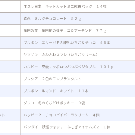
ネスレ日本 キットカットミニ紅白パック １４枚
森永 ミルクチョコレート ５２ｇ
亀田製菓 亀田柿の種チョコ＆アーモンド ７７ｇ
ブルボン エリーゼＦＳ練乳いちご＆チョコ ４６本
ヤマザキ ふわふわスフレ（いちごクリ－ム）
カルビー 突破サッポロつぶつぶベジタブル １０１ｇ
プレシア ２色のモンブランタルト
ブルボン ルマンド ホワイト １１本
グリコ 冬のくちどけポッキー ９袋
ット
ハッピーＰ チョコパイバニラクリーム ４個
バンダイ 妖怪ウォッチ ふしぎアイテムズ２ １個