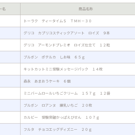
ー名
商品名称
トーラク ティータイムＳ ＴＭＨ－３０
グリコ カプリコスティックアソート ロイズ ９本
グリコ アーモンドプレミオ ロイズ仕立て １２粒
ブルボン ポテルカ しお味 ６５ｇ
キットカットミニ受験メッセージパック １４枚
森永 あまおうケーキ ６個
ミニバームロールいちごクリーム １５７ｇ １２袋
ブルボン ロアンヌ 練乳いちご ２０枚
カルビー 受験突破かっぱえびせん １０７ｇ
フルタ チョコエッグディズニー ２０ｇ