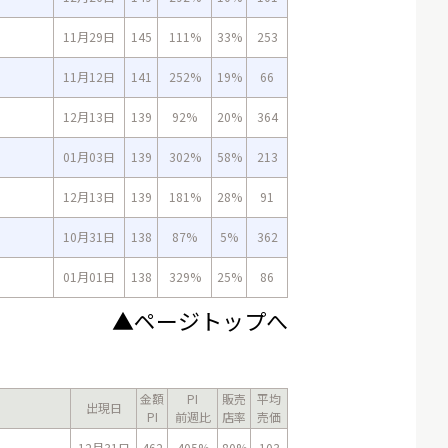
11月29日
145
111%
33%
253
11月12日
141
252%
19%
66
12月13日
139
92%
20%
364
01月03日
139
302%
58%
213
12月13日
139
181%
28%
91
10月31日
138
87%
5%
362
01月01日
138
329%
25%
86
▲ページトップへ
金額
PI
販売
平均
出現日
PI
前週比
店率
売価
12月31日
462
405%
80%
103