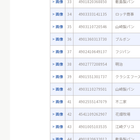
画像
33
4901820368850
敷島製パン
画像
34
4903333141135
ロッテ商事
画像
35
4903110720546
山崎製パン
画像
36
4901360313730
ブルボン
画像
37
4902410649137
フジパン
画像
38
4902777208954
明治
画像
39
4901551301737
クラシエフー
画像
40
4903110279501
山崎製パン
画像
41
4902555147079
不二家
画像
42
4541109262907
花畑牧場
画像
43
4901005103535
江崎グリコ
画像
44
4901820632012
敷島製パン