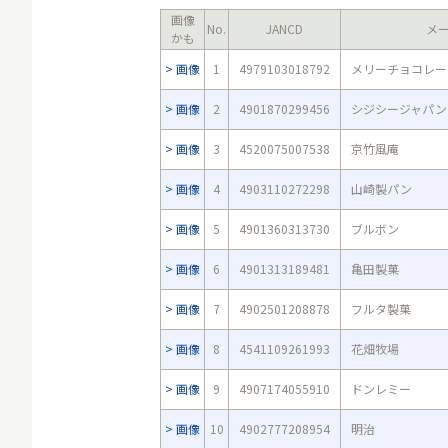
画像
No.
JANCD
メ
かも
画像
1
4979103018792
メリーチョコレー
画像
2
4901870299456
シジシージャパン
画像
3
4520075007538
京竹風庵
画像
4
4903110272298
山崎製パン
画像
5
4901360313730
ブルボン
画像
6
4901313189481
亀田製菓
画像
7
4902501208878
フルタ製菓
画像
8
4541109261993
花畑牧場
画像
9
4907174055910
ドンレミー
画像
10
4902777208954
明治