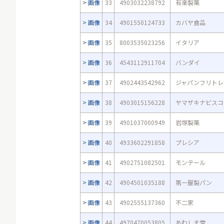
画像
33
4903032238792
有楽製菓
画像
34
4901550124733
カバヤ食品
画像
35
8003535023256
イタリア
画像
36
4543112911704
バンダイ
画像
37
4902443542962
ジャパンフリトレ
画像
38
4903015156228
ヤマザキナビスコ
画像
39
4901037000949
岩塚製菓
画像
40
4933602291858
プレシア
画像
41
4902751082501
モンテール
画像
42
4904501035188
第一屋製パン
画像
43
4902555137360
不二家
画像
44
4970470053805
あわしま堂