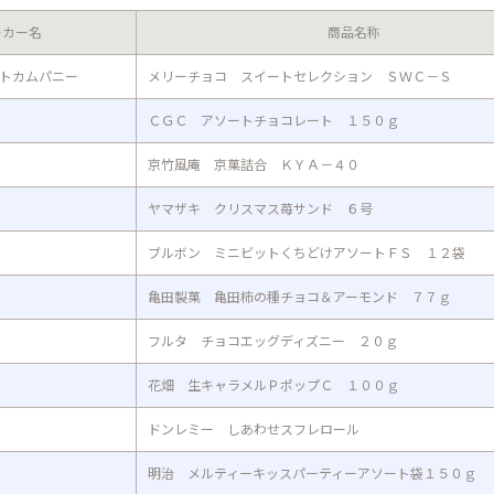
ーカー名
商品名称
トカムパニー
メリーチョコ スイートセレクション ＳＷＣ－Ｓ
ＣＧＣ アソートチョコレート １５０ｇ
京竹風庵 京菓詰合 ＫＹＡ－４０
ヤマザキ クリスマス苺サンド ６号
ブルボン ミニビットくちどけアソートＦＳ １２袋
亀田製菓 亀田柿の種チョコ＆アーモンド ７７ｇ
フルタ チョコエッグディズニー ２０ｇ
花畑 生キャラメルＰポップＣ １００ｇ
ドンレミー しあわせスフレロール
明治 メルティーキッスパーティーアソート袋１５０ｇ