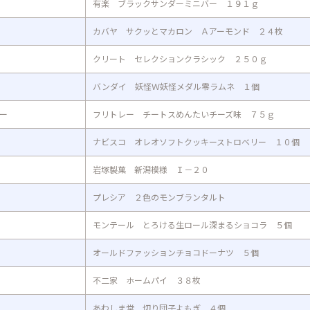
有楽 ブラックサンダーミニバー １９１ｇ
カバヤ サクッとマカロン Ａアーモンド ２４枚
クリート セレクションクラシック ２５０ｇ
バンダイ 妖怪Ｗ妖怪メダル零ラムネ １個
ー
フリトレー チートスめんたいチーズ味 ７５ｇ
ナビスコ オレオソフトクッキーストロベリー １０個
岩塚製菓 新潟模様 Ｉ－２０
プレシア ２色のモンブランタルト
モンテール とろける生ロール深まるショコラ ５個
オールドファッションチョコドーナツ ５個
不二家 ホームパイ ３８枚
あわしま堂 切り団子よもぎ ４個