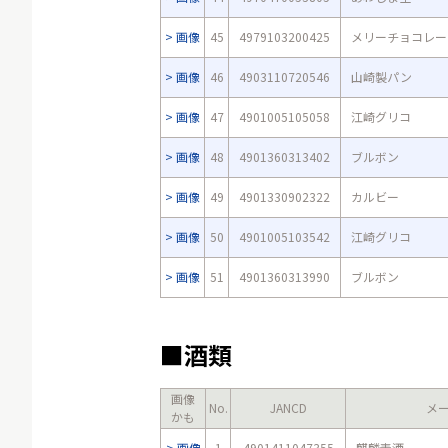
画像
45
4979103200425
メリーチョコレー
画像
46
4903110720546
山崎製パン
画像
47
4901005105058
江崎グリコ
画像
48
4901360313402
ブルボン
画像
49
4901330902322
カルビー
画像
50
4901005103542
江崎グリコ
画像
51
4901360313990
ブルボン
■酒類
画像
No.
JANCD
メ
かも
画像
1
4901411047355
麒麟麦酒