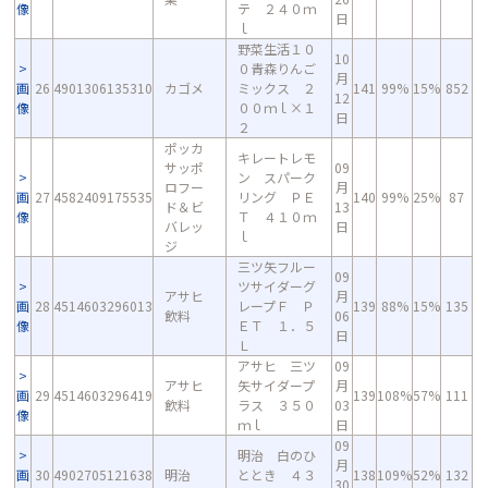
像
テ ２４０ｍ
日
ｌ
野菜生活１０
10
０青森りんご
月
画
26
4901306135310
カゴメ
ミックス ２
141
99%
15%
852
12
像
００ｍｌ×１
日
２
ポッカ
キレートレモ
サッポ
09
ン スパーク
ロフー
月
画
27
4582409175535
リング ＰＥ
140
99%
25%
87
ド＆ビ
13
像
Ｔ ４１０ｍ
バレッ
日
ｌ
ジ
三ツ矢フルー
09
ツサイダーグ
アサヒ
月
画
28
4514603296013
レープＦ Ｐ
139
88%
15%
135
飲料
06
像
ＥＴ １．５
日
Ｌ
アサヒ 三ツ
09
アサヒ
矢サイダープ
月
画
29
4514603296419
139
108%
57%
111
飲料
ラス ３５０
03
像
ｍｌ
日
09
明治 白のひ
月
画
30
4902705121638
明治
ととき ４３
138
109%
52%
132
30