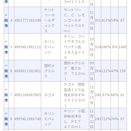
像
５ｍｌ×１０
日
サント
サントリー
11
リーホ
Ｃ．Ｃ．レモ
月
画
4
4901777265349
ールデ
ンゴールド
351
413%
54%
87
22
像
ィング
ペット５００
日
ス
ｍｌ
キリン ファ
10
キリン
イアダブルマ
月
画
5
4909411061111
ビバレ
ウンテン缶
324
186%
6%
1445
05
像
ッジ
１８５ｇ×３
日
０
雪印メグミル
09
雪印メ
ク 雪ミル
月
画
6
4908011502451
グミル
264
121%
47%
190
ク ７００ｍ
23
像
ク
ｌ
日
カゴメ 野菜
11
生活１００土
月
画
7
4901306063965
カゴメ
佐文旦ゆずＭ
245
87%
68%
81
15
像
ＩＸ２００ｍ
日
ｌ
キリン 小岩
11
キリン
井純水洋な
月
画
8
4909411060749
ビバレ
245
721%
39%
87
し ＰＥＴ
22
像
ッジ
４７０ｍｌ
日