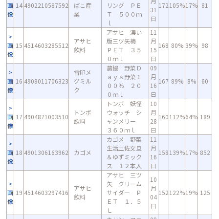
月
画
14
4902210587592
ばこ産
リング ＰＥ
172
105%
17%
81
31
像
業
Ｔ ５００ｍ
日
ｌ
アサヒ 濃い
11
アサヒ
版三ツ矢梅
月
画
15
4514603285512
168
80%
39%
98
飲料
ＰＥＴ ３５
15
像
０ｍｌ
日
農協 野菜Ｄ
09
雪印メ
ａｙｓ野菜１
月
画
16
4908011706323
グミル
167
89%
8%
60
００％ ２０
16
像
ク
０ｍｌ
日
トンボ 妖怪
10
トンボ
ウォッチ シ
月
画
17
4904871003510
160
112%
64%
189
飲料
ャンメリー
28
像
３６０ｍｌ
日
カゴメ 野菜
11
生活土佐文旦
月
画
18
4901306163962
カゴメ
158
139%
17%
852
＆ゆずミック
16
像
ス １２本入
日
アサヒ 三ツ
10
矢 クリーム
アサヒ
月
画
19
4514603297416
サイダー Ｐ
152
122%
19%
125
飲料
04
像
ＥＴ １．５
日
Ｌ