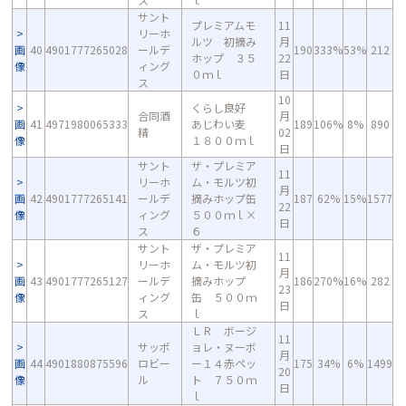
サント
プレミアムモ
11
リーホ
ルツ 初摘み
月
画
40
4901777265028
ールデ
190
333%
53%
212
ホップ ３５
22
像
ィング
０ｍｌ
日
ス
10
くらし良好
合同酒
月
画
41
4971980065333
あじわい麦
189
106%
8%
890
精
02
像
１８００ｍｌ
日
サント
ザ・プレミア
11
リーホ
ム・モルツ初
月
画
42
4901777265141
ールデ
摘みホップ缶
187
62%
15%
1577
22
像
ィング
５００ｍｌ×
日
ス
６
サント
ザ・プレミア
11
リーホ
ム・モルツ初
月
画
43
4901777265127
ールデ
摘みホップ
186
270%
16%
282
23
像
ィング
缶 ５００ｍ
日
ス
ｌ
ＬＲ ボージ
11
サッポ
ョレ・ヌーボ
月
画
44
4901880875596
ロビー
ー１４赤ペッ
175
34%
6%
1499
20
像
ル
ト ７５０ｍ
日
ｌ