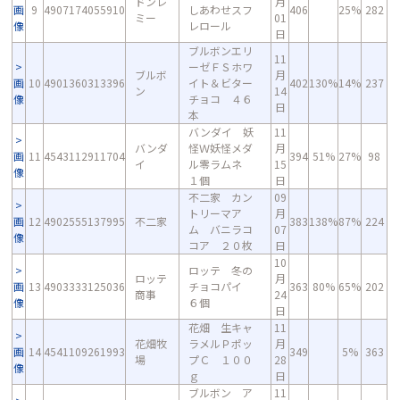
ドンレ
月
画
9
4907174055910
しあわせスフ
406
25%
282
ミー
01
像
レロール
日
ブルボンエリ
11
ーゼＦＳホワ
ブルボ
月
画
10
4901360313396
イト＆ビター
402
130%
14%
237
ン
14
像
チョコ ４６
日
本
バンダイ 妖
11
バンダ
怪Ｗ妖怪メダ
月
画
11
4543112911704
394
51%
27%
98
イ
ル零ラムネ
15
像
１個
日
不二家 カン
09
トリーマア
月
画
12
4902555137995
不二家
383
138%
87%
224
ム バニラコ
07
像
コア ２０枚
日
10
ロッテ 冬の
ロッテ
月
画
13
4903333125036
チョコパイ
363
80%
65%
202
商事
24
像
６個
日
花畑 生キャ
11
花畑牧
ラメルＰポッ
月
画
14
4541109261993
349
5%
363
場
プＣ １００
28
像
ｇ
日
ブルボン ア
11