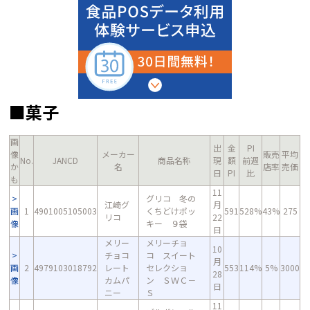
■菓子
画
出
金
PI
像
メーカー
販売
平均
No.
JANCD
商品名称
現
額
前週
か
名
店率
売価
日
PI
比
も
11
グリコ 冬の
江崎グ
月
画
1
4901005105003
くちどけポッ
591
528%
43%
275
リコ
22
像
キー ９袋
日
メリー
メリーチョ
10
チョコ
コ スイート
月
画
2
4979103018792
レート
セレクショ
553
114%
5%
3000
28
像
カムパ
ン ＳＷＣ－
日
ニー
Ｓ
11