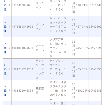
ョレ・ヌーヴ
メルシ
月
画
3
4973480848041
ォー ロゼ１
528
71%
5%
1948
ャン
19
像
４ ７５０ｍ
日
ｌ
ＡＢ ボージ
09
ョレ・ヌーヴ
メルシ
月
画
4
4973480848072
ォーＰＥＴ１
487
34%
16%
1502
ャン
18
像
４ ７５０ｍ
日
ｌ
クリアアサ
11
ヒ 摘みたて
アサヒ
月
画
5
4901004024688
ホップ 缶
475
731%
70%
589
ビール
21
像
３５０ｍｌ×
日
６
サント
デュブッフ
09
リーホ
ボジョレー
月
画
6
4901777262294
ールデ
ヌーヴォー１
445
26%
33%
1996
21
像
ィング
４ ７５０ｍ
日
ス
ｌ
キリン 淡麗
09
プラチナダブ
麒麟麦
月
画
7
4901411046853
ル 缶 ５０
439
103%
10%
3889
酒
01
像
０ｍｌ×６×
日
４
キリン 冬の