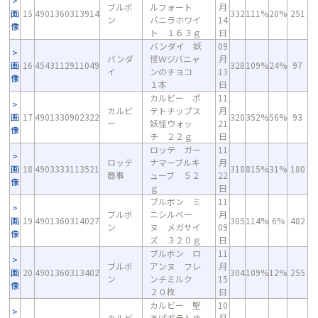
ブルボ
ルフォート
月
画
15
4901360313914
332
111%
20%
251
ン
バニラホワイ
14
像
ト １６３ｇ
日
バンダイ 妖
09
バンダ
怪Ｗジバニャ
月
画
16
4543112911049
328
109%
24%
97
イ
ンのチョコ
13
像
１本
日
カルビー ポ
11
カルビ
テトチップス
月
画
17
4901330902322
320
352%
56%
93
ー
妖怪ウォッ
21
像
チ ２２ｇ
日
ロッテ ガー
11
ロッテ
ナマーブルキ
月
画
18
4903333113521
318
815%
31%
180
商事
ューブ ５２
22
像
ｇ
日
ブルボン ミ
11
ブルボ
ニシルベー
月
画
19
4901360314027
305
114%
6%
482
ン
ヌ メガサイ
09
像
ズ ３２０ｇ
日
ブルボン ロ
11
ブルボ
アンヌ フレ
月
画
20
4901360313402
304
109%
12%
255
ン
ンチミルク
15
像
２０枚
日
カルビー 堅
10
カルビ
あげポテトゆ
月