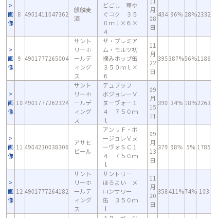
11
どごし 華や
麒麟麦
月
画
8
4901411047362
ぐコク ３５
434
96%
28%
2332
酒
08
像
０ｍｌ×６×
日
４
サント
ザ・プレミア
11
リーホ
ム・モルツ初
月
画
9
4901777265004
ールデ
摘みホップ缶
395
387%
56%
1186
22
像
ィング
３５０ｍｌ×
日
ス
６
サント
デュブッフ
09
リーホ
ボジョレーＶ
月
画
10
4901777262324
ールデ
ヌーヴォー１
390
34%
18%
2263
15
像
ィング
４ ７５０ｍ
日
ス
ｌ
アンリＦ・ボ
09
ージョレＶヌ
アサヒ
月
画
11
4904230038306
ーヴォＳＣ１
379
98%
5%
1785
ビール
13
像
４ ７５０ｍ
日
ｌ
サント
サントリー
11
リーホ
ほろよい メ
月
画
12
4901777264182
ールデ
ロンサワー
358
411%
74%
103
20
像
ィング
缶 ３５０ｍ
日
ス
ｌ
ＡＢ ボージ