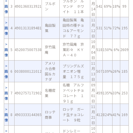
ブルボン ル
ブルボ
月
画
3
4901360313921
マンド ホワ
541
69%
18%
99
ン
14
像
イト １１本
日
亀田製菓 亀
11
亀田製
田柿の種チョ
月
画
4
4901313189481
531
51%
72%
195
菓
コ＆アーモン
12
像
ド ７７ｇ
日
10
京竹風庵 京
京竹風
月
画
5
4520075007538
菓彩々 ＫＹ
518
150%
6%
2609
庵
04
像
Ａ－４０
日
アメリ
11
プリングルズ
カ合衆
月
画
6
0038000121012
オニオン増
507
109%
26%
185
国＆カ
13
像
量 １７５ｇ
ナダ
日
名糖 アルフ
09
名糖産
ァベットチョ
月
画
7
4902757171902
459
135%
33%
253
業
コレート １
01
像
９１ｇ
日
11
ロッテ ガー
ロッテ
月
画
8
4903333144365
ナ生チョコレ
412
824%
41%
169
商事
21
像
ート ９粒
日
10
ドンレミー