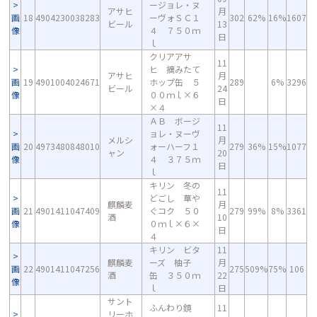
ージョレ・ヌ
アサヒ
月
画
18
4904230038283
ーヴォＳＣ１
302
62%
16%
1607
ビール
13
像
４ ７５０ｍ
日
ｌ
クリアアサ
11
ヒ 摘みたて
アサヒ
月
画
19
4901004024671
ホップ缶 ５
289
6%
3296
ビール
24
像
００ｍｌ×６
日
×４
ＡＢ ボージ
11
ョレ・ヌーヴ
メルシ
月
画
20
4973480848010
ォーハーフ１
279
36%
15%
1077
ャン
20
像
４ ３７５ｍ
日
ｌ
キリン 冬の
11
どごし 華や
麒麟麦
月
画
21
4901411047409
ぐコク ５０
279
99%
8%
3361
酒
10
像
０ｍｌ×６×
日
４
キリン ビタ
11
麒麟麦
ーズ 柚子
月
画
22
4901411047256
275
509%
75%
106
酒
缶 ３５０ｍ
22
像
ｌ
日
サント
ふんわり鏡
11
リーホ