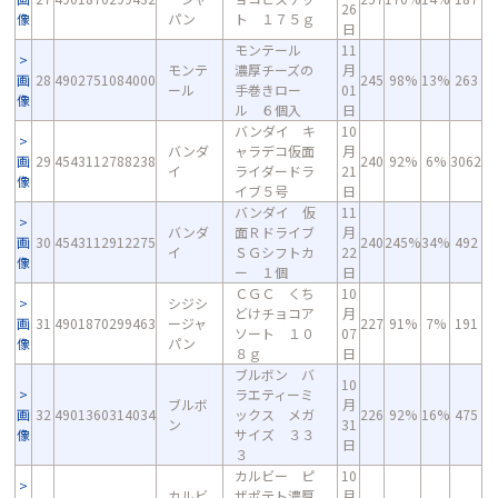
26
像
パン
ト １７５ｇ
日
モンテール
11
モンテ
濃厚チーズの
月
画
28
4902751084000
245
98%
13%
263
ール
手巻きロー
01
像
ル ６個入
日
バンダイ キ
10
バンダ
ャラデコ仮面
月
画
29
4543112788238
240
92%
6%
3062
イ
ライダードラ
21
像
イブ５号
日
バンダイ 仮
11
バンダ
面Ｒドライブ
月
画
30
4543112912275
240
245%
34%
492
イ
ＳＧシフトカ
22
像
ー １個
日
ＣＧＣ くち
10
シジシ
どけチョコア
月
画
31
4901870299463
ージャ
227
91%
7%
191
ソート １０
07
像
パン
８ｇ
日
ブルボン バ
10
ラエティーミ
ブルボ
月
画
32
4901360314034
ックス メガ
226
92%
16%
475
ン
31
像
サイズ ３３
日
３
カルビー ピ
10
カルビ
ザポテト濃厚
月