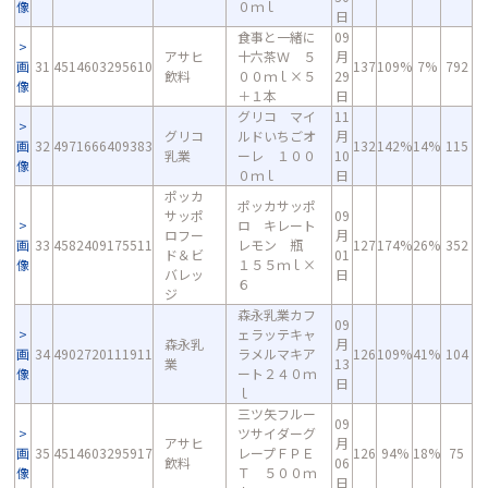
像
０ｍｌ
日
食事と一緒に
09
アサヒ
十六茶Ｗ ５
月
画
31
4514603295610
137
109%
7%
792
飲料
００ｍｌ×５
29
像
＋１本
日
グリコ マイ
11
グリコ
ルドいちごオ
月
画
32
4971666409383
132
142%
14%
115
乳業
ーレ １００
10
像
０ｍｌ
日
ポッカ
ポッカサッポ
サッポ
09
ロ キレート
ロフー
月
画
33
4582409175511
レモン 瓶
127
174%
26%
352
ド＆ビ
01
像
１５５ｍｌ×
バレッ
日
６
ジ
森永乳業カフ
09
ェラッテキャ
森永乳
月
画
34
4902720111911
ラメルマキア
126
109%
41%
104
業
13
像
ート２４０ｍ
日
ｌ
三ツ矢フルー
09
ツサイダーグ
アサヒ
月
画
35
4514603295917
レープＦＰＥ
126
94%
18%
75
飲料
06
像
Ｔ ５００ｍ
日