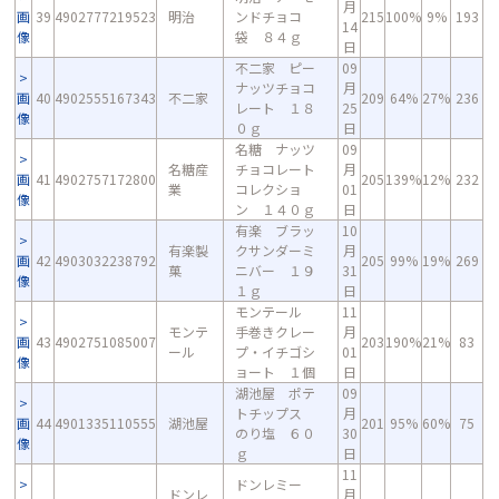
月
画
39
4902777219523
明治
ンドチョコ
215
100%
9%
193
14
像
袋 ８４ｇ
日
不二家 ピー
09
ナッツチョコ
月
画
40
4902555167343
不二家
209
64%
27%
236
レート １８
25
像
０ｇ
日
名糖 ナッツ
09
名糖産
チョコレート
月
画
41
4902757172800
205
139%
12%
232
業
コレクショ
01
像
ン １４０ｇ
日
有楽 ブラッ
10
有楽製
クサンダーミ
月
画
42
4903032238792
205
99%
19%
269
菓
ニバー １９
31
像
１ｇ
日
モンテール
11
モンテ
手巻きクレー
月
画
43
4902751085007
203
190%
21%
83
ール
プ・イチゴシ
01
像
ョート １個
日
湖池屋 ポテ
09
トチップス
月
画
44
4901335110555
湖池屋
201
95%
60%
75
のり塩 ６０
30
像
ｇ
日
11
ドンレミー
ドンレ
月