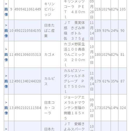
キリンメッツ
09
キリン
コーラ ＰＥ
月
画
9
4909411061449
ビバレ
216
101%
82%
105
Ｔ ４８０ｍ
28
像
ッジ
ｌ
日
ＪＴ 果実体
11
日本た
感 きざみ林
月
画
10
4902210584195
ばこ産
189
93%
24%
90
檎 ボトル
14
像
業
缶 ３７５ｇ
日
カゴメ野菜生
10
活１００青森
月
画
11
4901306035313
カゴメ
りんごミック
180
102%
82%
81
10
像
ス ２００ｍ
日
ｌ
カルピスソー
11
ダシャルドネ
カルピ
月
画
12
4901340244320
グレープ Ｐ
179
61%
35%
87
ス
14
像
ＥＴ５００ｍ
日
ｌ
ジョージアエ
09
日本コ
メラルドマウ
月
画
13
4902102111584
カ・コ
ンテン至福の
173
102%
14%
324
13
像
ーラ
微糖１８５×
日
５
ＪＴ 愛媛き
10
日本た
よみスパーク