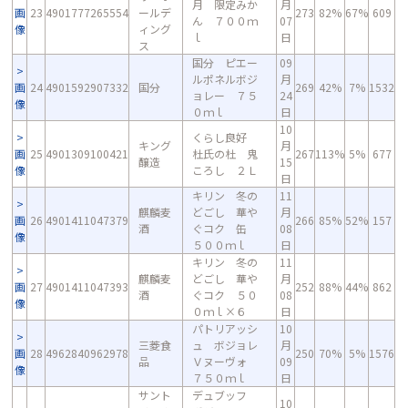
月 限定みか
月
画
23
4901777265554
ールデ
273
82%
67%
609
ん ７００ｍ
07
像
ィング
ｌ
日
ス
国分 ピエー
09
ルポネルボジ
月
画
24
4901592907332
国分
269
42%
7%
1532
ョレー ７５
24
像
０ｍｌ
日
10
くらし良好
キング
月
画
25
4901309100421
杜氏の杜 鬼
267
113%
5%
677
醸造
15
像
ころし ２Ｌ
日
キリン 冬の
11
麒麟麦
どごし 華や
月
画
26
4901411047379
266
85%
52%
157
酒
ぐコク 缶
08
像
５００ｍｌ
日
キリン 冬の
11
麒麟麦
どごし 華や
月
画
27
4901411047393
252
88%
44%
862
酒
ぐコク ５０
08
像
０ｍｌ×６
日
パトリアッシ
10
三菱食
ュ ボジョレ
月
画
28
4962840962978
250
70%
5%
1576
品
Ｖヌーヴォ
09
像
７５０ｍｌ
日
サント
デュブッフ
10