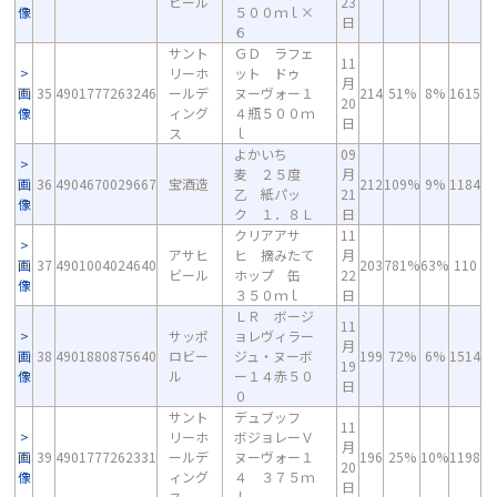
ビール
23
像
５００ｍｌ×
日
６
サント
ＧＤ ラフェ
11
リーホ
ット ドゥ
月
画
35
4901777263246
ールデ
ヌーヴォー１
214
51%
8%
1615
20
像
ィング
４瓶５００ｍ
日
ス
ｌ
よかいち
09
麦 ２５度
月
画
36
4904670029667
宝酒造
212
109%
9%
1184
乙 紙パッ
21
像
ク １．８Ｌ
日
クリアアサ
11
アサヒ
ヒ 摘みたて
月
画
37
4901004024640
203
781%
63%
110
ビール
ホップ 缶
22
像
３５０ｍｌ
日
ＬＲ ボージ
11
サッポ
ョレヴィラー
月
画
38
4901880875640
ロビー
ジュ・ヌーボ
199
72%
6%
1514
19
像
ル
ー１４赤５０
日
０
サント
デュブッフ
11
リーホ
ボジョレーＶ
月
画
39
4901777262331
ールデ
ヌーヴォー１
196
25%
10%
1198
20
像
ィング
４ ３７５ｍ
日
ス
ｌ