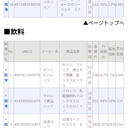
メルシ
月
画
50
4973480848058
ォーロゼハー
161
30%
12%
1081
ャン
19
像
フ１４ ３７
日
５
▲ページトップへ
■飲料
画
出
金
PI
像
販売
平均
No.
JANCD
メーカー名
商品名称
現
額
前週
か
店率
売価
日
PI
比
も
キリン ファ
10
キリン
イア 挽きた
月
画
1
4909411060978
ビバレ
て微糖 缶
746
217%
7%
1441
05
像
ッジ
１８５ｇ×３
日
０
クロレラ 乳
10
クロレ
酸菌飲料クロ
月
画
2
4543995001875
ラ食品
レラＢＩＧ
501
94%
16%
229
01
像
ハック
１００ｍｌ×
日
７
09
日清ヨーク
日清ヨ
月
画
3
4903009010437
ピルクル ６
360
136%
26%
156
ーク
30