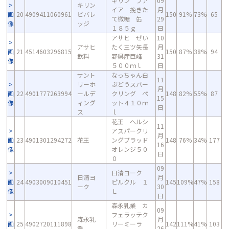
キリン ファ
09
キリン
イア 挽きた
月
画
20
4909411060961
ビバレ
150
91%
73%
65
て微糖 缶
29
像
ッジ
１８５ｇ
日
アサヒ ぜい
10
アサヒ
たく三ツ矢長
月
画
21
4514603296815
150
87%
38%
94
飲料
野県産巨峰
31
像
５００ｍｌ
日
サント
なっちゃん白
11
リーホ
ぶどうスパー
月
画
22
4901777263994
ールデ
クリング ペ
148
82%
55%
87
15
像
ィング
ット４１０ｍ
日
ス
ｌ
花王 ヘルシ
11
アスパークリ
月
画
23
4901301294272
花王
ングブラッド
148
76%
34%
177
16
像
オレンジ５０
日
０
09
日清ヨーク
日清ヨ
月
画
24
4903009010451
ピルクル １
145
109%
47%
158
ーク
30
像
Ｌ
日
森永乳業 カ
09
フェラッテク
森永乳
月
画
25
4902720111898
リーミーラ
142
111%
41%
103
業
26