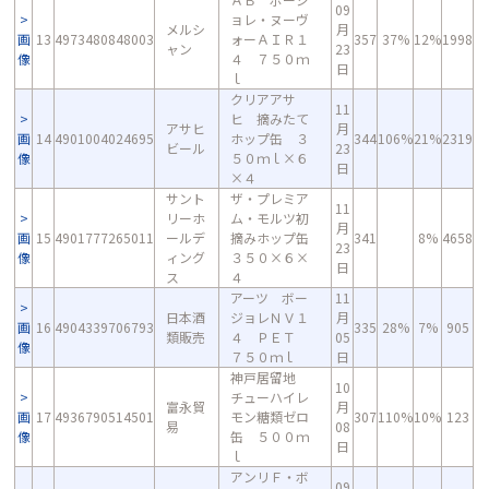
09
ョレ・ヌーヴ
メルシ
月
画
13
4973480848003
ォーＡＩＲ１
357
37%
12%
1998
ャン
23
像
４ ７５０ｍ
日
ｌ
クリアアサ
11
ヒ 摘みたて
アサヒ
月
画
14
4901004024695
ホップ缶 ３
344
106%
21%
2319
ビール
23
像
５０ｍｌ×６
日
×４
サント
ザ・プレミア
11
リーホ
ム・モルツ初
月
画
15
4901777265011
ールデ
摘みホップ缶
341
8%
4658
23
像
ィング
３５０×６×
日
ス
４
アーツ ボー
11
日本酒
ジョレＮＶ１
月
画
16
4904339706793
335
28%
7%
905
類販売
４ ＰＥＴ
05
像
７５０ｍｌ
日
神戸居留地
10
チューハイレ
富永貿
月
画
17
4936790514501
モン糖類ゼロ
307
110%
10%
123
易
08
像
缶 ５００ｍ
日
ｌ
アンリＦ・ボ
09