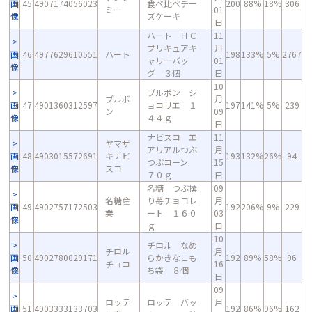
画
45
4907174056023
食べ比べチー
200
88%
18%
306
ミー
01
像
ズケーキ
日
ハート ＨＣ
11
プリキュアキ
月
画
46
4977629610551
ハート
198
133%
5%
2767
ャリーバッ
01
像
グ ３個
日
10
ブルボン シ
ブルボ
月
画
47
4901360312597
ョコリエ １
197
141%
5%
239
ン
09
像
４４ｇ
日
ナビスコ エ
11
ヤマザ
アリアルつぶ
月
画
48
4903015572691
キナビ
193
132%
26%
94
つぶコーン
15
像
スコ
７０ｇ
日
名糖 つぶ撰
09
名糖産
り苺チョコレ
月
画
49
4902757172503
192
206%
9%
229
業
ート １６０
03
像
ｇ
日
10
チロル なめ
チロル
月
画
50
4902780029171
らかきなこも
192
89%
58%
96
チョコ
16
像
ち袋 ８個
日
09
ロッテ
ロッテ バッ
月
画
51
4903333133703
192
86%
96%
162