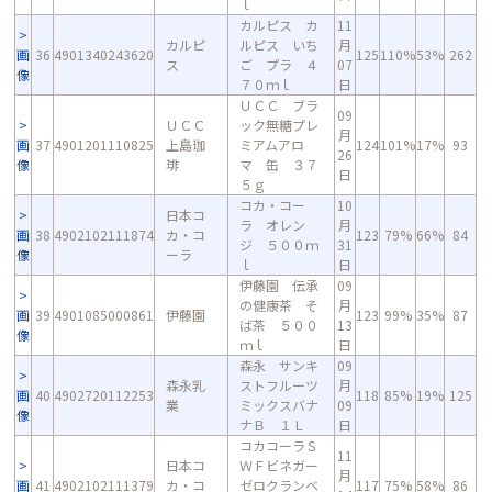
ｌ
カルピス カ
11
カルピ
ルピス いち
月
画
36
4901340243620
125
110%
53%
262
ス
ご プラ ４
07
像
７０ｍｌ
日
ＵＣＣ ブラ
09
ＵＣＣ
ック無糖プレ
月
画
37
4901201110825
上島珈
ミアムアロ
124
101%
17%
93
26
像
琲
マ 缶 ３７
日
５ｇ
コカ・コー
10
日本コ
ラ オレン
月
画
38
4902102111874
カ・コ
123
79%
66%
84
ジ ５００ｍ
31
像
ーラ
ｌ
日
伊藤園 伝承
09
の健康茶 そ
月
画
39
4901085000861
伊藤園
123
99%
35%
87
ば茶 ５００
13
像
ｍｌ
日
森永 サンキ
09
森永乳
ストフルーツ
月
画
40
4902720112253
118
85%
19%
125
業
ミックスバナ
09
像
ナＢ １Ｌ
日
コカコーラＳ
11
日本コ
ＷＦビネガー
月
画
41
4902102111379
カ・コ
ゼロクランベ
117
75%
58%
86