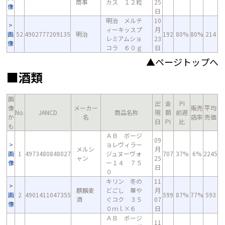
商事
カス １２粒
25
像
日
明治 メルテ
10
ィーキッスプ
月
画
52
4902777209135
明治
192
80%
80%
214
レミアムショ
23
像
コラ ６０ｇ
日
▲ページトップへ
■酒類
画
出
金
PI
像
メーカー
販売
平均
No.
JANCD
商品名称
現
額
前週
か
名
店率
売価
日
PI
比
も
ＡＢ ボージ
09
ョレヴィラー
メルシ
月
画
1
4973480848027
ジュヌーヴォ
707
37%
6%
2245
ャン
25
像
ー１４ ７５
日
０
キリン 冬の
11
麒麟麦
どごし 華や
月
画
2
4901411047355
599
87%
77%
593
酒
ぐコク ３５
07
像
０ｍｌ×６
日
ＡＢ ボージ
11