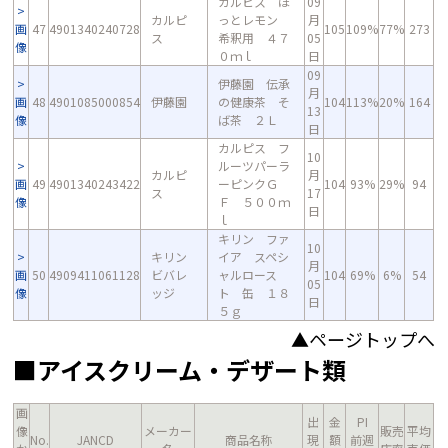
カルピス ほ
09
カルピ
っとレモン
月
画
47
4901340240728
105
109%
77%
273
ス
希釈用 ４７
05
像
０ｍｌ
日
09
伊藤園 伝承
月
画
48
4901085000854
伊藤園
の健康茶 そ
104
113%
20%
164
13
像
ば茶 ２Ｌ
日
カルピス フ
10
ルーツパーラ
カルピ
月
画
49
4901340243422
ーピンクＧ
104
93%
29%
94
ス
17
像
Ｆ ５００ｍ
日
ｌ
キリン ファ
10
キリン
イア スペシ
月
画
50
4909411061128
ビバレ
ャルロース
104
69%
6%
54
05
像
ッジ
ト 缶 １８
日
５ｇ
▲ページトップへ
■アイスクリーム・デザート類
画
出
金
PI
像
メーカー
販売
平均
No.
JANCD
商品名称
現
額
前週