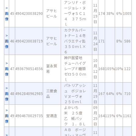
アンリＦ・ボ
11
ージョレ・ヌ
アサヒ
月
画
45
4904230038290
ーヴォＳＣ１
174
38%
6%
1005
ビール
19
像
４ ３７５ｍ
日
ｌ
カクテルパー
11
トナー１４冬
アサヒ
月
画
46
4904230038719
バラエティ缶
171
8%
586
ビール
24
像
３５０ｍｌ×
日
６
神戸居留地
10
チューハイグ
富永貿
月
画
47
4936790514556
レープＦ糖類
168
105%
10%
122
易
12
像
ゼロ５００ｍ
日
ｌ
パトリアッシ
11
三菱食
ュ ボジョレ
月
画
48
4962840962985
167
64%
6%
710
品
Ｖヌーヴォ
19
像
２５０ｍｌ
日
よかいち
09
米 ２５度
月
画
49
4904670029735
宝酒造
164
115%
6%
1161
乙 紙パッ
25
像
ク １．８Ｌ
日
ＡＢ ボージ
11
ョレ・ヌーヴ