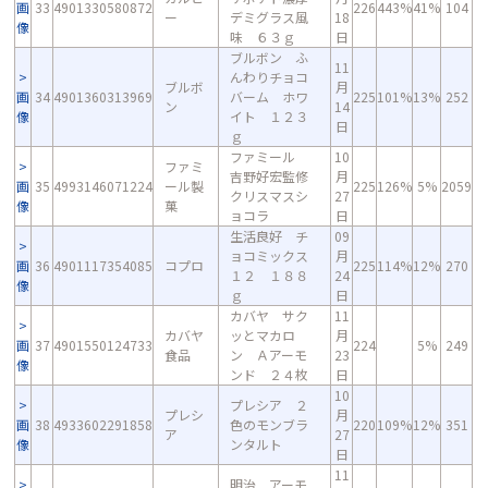
画
33
4901330580872
226
443%
41%
104
ー
デミグラス風
18
像
味 ６３ｇ
日
ブルボン ふ
11
んわりチョコ
ブルボ
月
画
34
4901360313969
バーム ホワ
225
101%
13%
252
ン
14
像
イト １２３
日
ｇ
ファミール
10
ファミ
吉野好宏監修
月
画
35
4993146071224
ール製
225
126%
5%
2059
クリスマスシ
27
像
菓
ョコラ
日
生活良好 チ
09
ョコミックス
月
画
36
4901117354085
コプロ
225
114%
12%
270
１２ １８８
24
像
ｇ
日
カバヤ サク
11
カバヤ
ッとマカロ
月
画
37
4901550124733
224
5%
249
食品
ン Ａアーモ
23
像
ンド ２４枚
日
10
プレシア ２
プレシ
月
画
38
4933602291858
色のモンブラ
220
109%
12%
351
ア
27
像
ンタルト
日
11
明治 アーモ