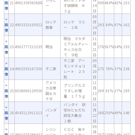
画
21
4901330565688
300
484%
42%
103
ー
ず胡椒味 ６
14
像
３ｇ
日
09
ロッテ
ロッテ ラミ
月
画
22
4903333105922
293
84%
97%
162
商事
ー ２本
24
像
日
明治 マカダ
11
ミアメルティー
月
画
23
4902777215235
明治
278
567%
54%
193
キッス仕立
21
像
て ９粒
日
不二家 アー
09
モンドチョコ
月
画
24
4902555167350
不二家
275
78%
37%
238
レート ２５
20
像
粒
日
アメリ
11
プリングルズ
カ合衆
月
画
25
0038000120930
うすしお増
269
81%
27%
189
国＆カ
13
像
量 １７５ｇ
ナダ
日
バンダイ 妖
11
バンダ
怪Ｗともだち
月
画
26
4543112911513
268
250%
49%
146
イ
妖怪大集合
22
像
１個
日
09
シジシ
ＣＧＣ 板チ
月
画
27
4901870299432
ージャ
ョコビスケッ
257
170%
14%
187