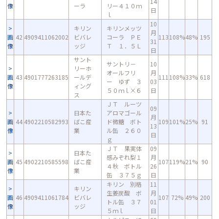
14
像
ーラ
リー４１０ｍ
日
ｌ
10
キリン
キリンメッツ
月
画
42
4909411062002
ビバレ
コーラ ＰＥ
113
108%
48%
195
31
像
ッジ
Ｔ １．５Ｌ
日
サント
サントリ－
10
リーホ
オールフリ
月
画
43
4901777263185
ールデ
111
108%
33%
618
ー ゆず ３
03
像
ィング
５０ｍｌ×６
日
ス
ＪＴ ルーツ
09
日本た
アロマゴール
月
画
44
4902210582993
ばこ産
ド微糖 ボト
109
101%
25%
91
13
像
業
ル缶 ２６０
日
ｇ
ＪＴ 果実体
09
日本た
感みぞれ梨１
月
画
45
4902210585598
ばこ産
107
119%
21%
90
４秋 ボトル
26
像
業
缶 ３７５ｇ
日
キリン 別格
11
キリン
生姜炭酸 ボ
月
画
46
4909411061784
ビバレ
107
72%
49%
200
トル缶 ３７
01
像
ッジ
５ｍｌ
日