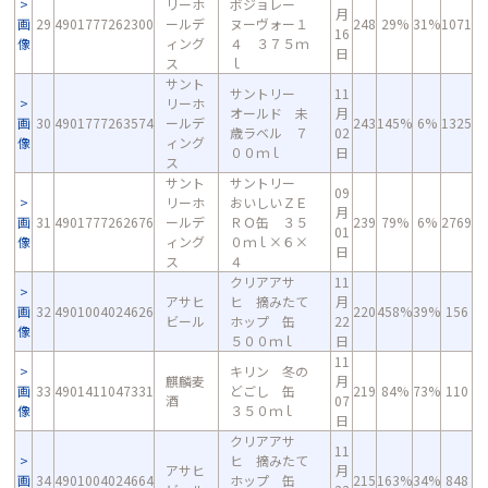
リーホ
ボジョレー
月
画
29
4901777262300
ールデ
ヌーヴォー１
248
29%
31%
1071
16
像
ィング
４ ３７５ｍ
日
ス
ｌ
サント
サントリー
11
リーホ
オールド 未
月
画
30
4901777263574
ールデ
243
145%
6%
1325
歳ラベル ７
02
像
ィング
００ｍｌ
日
ス
サント
サントリー
09
リーホ
おいしいＺＥ
月
画
31
4901777262676
ールデ
ＲＯ缶 ３５
239
79%
6%
2769
01
像
ィング
０ｍｌ×６×
日
ス
４
クリアアサ
11
アサヒ
ヒ 摘みたて
月
画
32
4901004024626
220
458%
39%
156
ビール
ホップ 缶
22
像
５００ｍｌ
日
11
キリン 冬の
麒麟麦
月
画
33
4901411047331
どごし 缶
219
84%
73%
110
酒
07
像
３５０ｍｌ
日
クリアアサ
11
ヒ 摘みたて
アサヒ
月
画
34
4901004024664
ホップ 缶
215
163%
34%
848