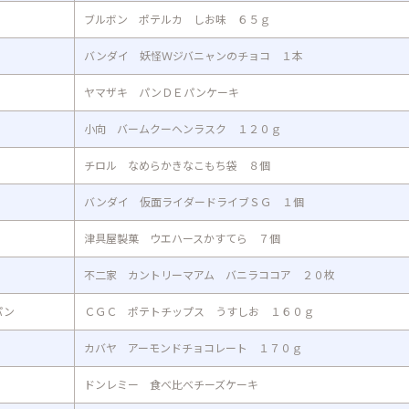
ブルボン ポテルカ しお味 ６５ｇ
バンダイ 妖怪Ｗジバニャンのチョコ １本
ヤマザキ パンＤＥパンケーキ
小向 バームクーヘンラスク １２０ｇ
チロル なめらかきなこもち袋 ８個
バンダイ 仮面ライダードライブＳＧ １個
津具屋製菓 ウエハースかすてら ７個
不二家 カントリーマアム バニラココア ２０枚
パン
ＣＧＣ ポテトチップス うすしお １６０ｇ
カバヤ アーモンドチョコレート １７０ｇ
ドンレミー 食べ比べチーズケーキ