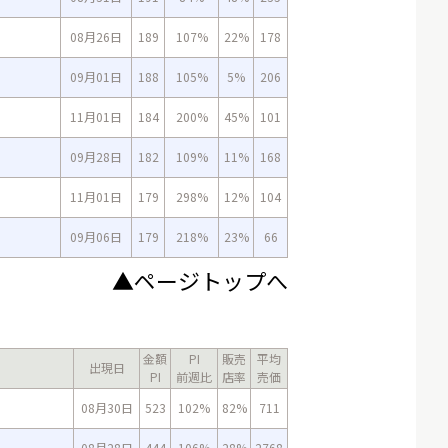
08月26日
189
107%
22%
178
09月01日
188
105%
5%
206
11月01日
184
200%
45%
101
09月28日
182
109%
11%
168
11月01日
179
298%
12%
104
09月06日
179
218%
23%
66
▲ページトップへ
金額
PI
販売
平均
出現日
PI
前週比
店率
売価
08月30日
523
102%
82%
711
08月28日
444
106%
28%
2768