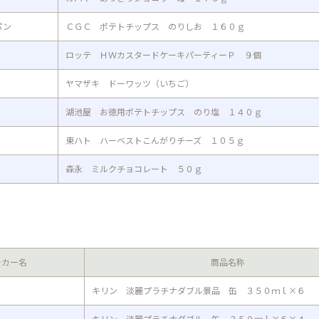
パン
ＣＧＣ ポテトチップス のりしお １６０ｇ
ロッテ ＨＷカスタードケーキパーティーＰ ９個
ヤマザキ ドーワッツ（いちご）
湖池屋 お徳用ポテトチップス のり塩 １４０ｇ
東ハト ハーベストこんがりチーズ １０５ｇ
森永 ミルクチョコレート ５０ｇ
ーカー名
商品名称
キリン 淡麗プラチナダブル景品 缶 ３５０ｍｌ×６
キリン 淡麗プラチナダブル 缶 ３５０ｍｌ×６×４