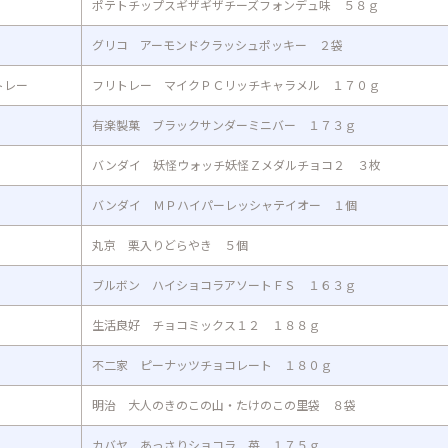
ポテトチップスギザギザチーズフォンデュ味 ５８ｇ
グリコ アーモンドクラッシュポッキー ２袋
トレー
フリトレー マイクＰＣリッチキャラメル １７０ｇ
有楽製菓 ブラックサンダーミニバー １７３ｇ
バンダイ 妖怪ウォッチ妖怪Ｚメダルチョコ２ ３枚
バンダイ ＭＰハイパーレッシャテイオー １個
丸京 栗入りどらやき ５個
ブルボン ハイショコラアソートＦＳ １６３ｇ
生活良好 チョコミックス１２ １８８ｇ
不二家 ピーナッツチョコレート １８０ｇ
明治 大人のきのこの山・たけのこの里袋 ８袋
カバヤ あっさりショコラ 苺 １７５ｇ