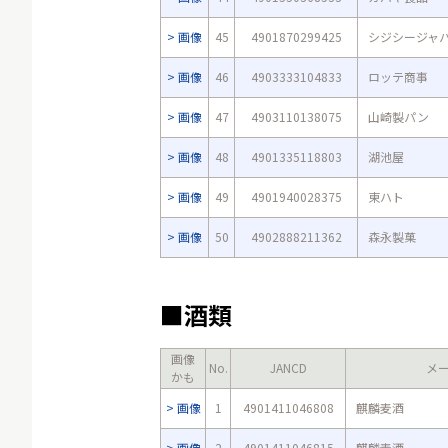
画像
45
4901870299425
シジシージャ
画像
46
4903333104833
ロッテ商事
画像
47
4903110138075
山崎製パン
画像
48
4901335118803
湖池屋
画像
49
4901940028375
東ハト
画像
50
4902888211362
森永製菓
■酒類
画像
No.
JANCD
メ
かも
画像
1
4901411046808
麒麟麦酒
画像
2
4901411046815
麒麟麦酒