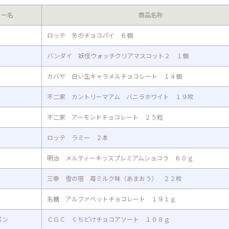
カー名
商品名称
ロッテ 冬のチョコパイ ６個
バンダイ 妖怪ウォッチクリアマスコット２ １個
カバヤ 白い生キャラメルチョコレート １４個
不二家 カントリーマアム バニラホワイト １９枚
不二家 アーモンドチョコレート ２５粒
ロッテ ラミー ２本
明治 メルティーキッスプレミアムショコラ ６０ｇ
三幸 雪の宿 苺ミルク味（あまおう） ２２枚
名糖 アルファベットチョコレート １９１ｇ
パン
ＣＧＣ くちどけチョコアソート １０８ｇ