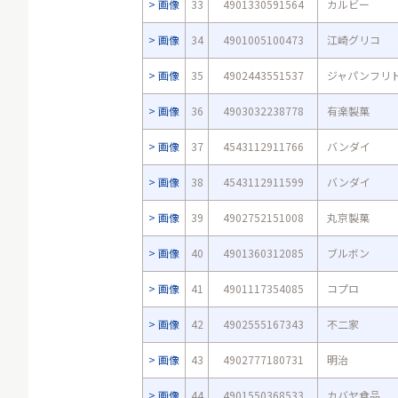
画像
33
4901330591564
カルビー
画像
34
4901005100473
江崎グリコ
画像
35
4902443551537
ジャパンフリ
画像
36
4903032238778
有楽製菓
画像
37
4543112911766
バンダイ
画像
38
4543112911599
バンダイ
画像
39
4902752151008
丸京製菓
画像
40
4901360312085
ブルボン
画像
41
4901117354085
コプロ
画像
42
4902555167343
不二家
画像
43
4902777180731
明治
画像
44
4901550368533
カバヤ食品