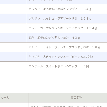
バンダイ ようかい不思議キャンディー ５４ｇ
ブルボン ハイショコラアソートＦＳ １６３ｇ
ロッテ ガーナ＆クランキーシェアパック １３４ｇ
森永 ポテロング＜明太マヨ＞ ４３ｇ
カルビー ライト！ポテトチップスうすしお味 ５０ｇ
ヤマザキ 大きなツインシュー（ピーチメルバ味）
モンテール スイートポテトのワッフル ４個
ーカー名
商品名称
キリン 淡麗プラチナダブル景品 缶 ３５０ｍｌ×６