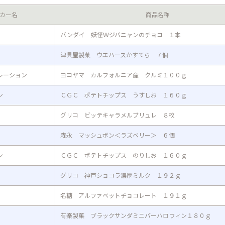
カー名
商品名称
バンダイ 妖怪Ｗジバニャンのチョコ １本
津具屋製菓 ウエハースかすてら ７個
レーション
ヨコヤマ カルフォルニア産 クルミ１００ｇ
ン
ＣＧＣ ポテトチップス うすしお １６０ｇ
グリコ ビッテキャラメルブリュレ ８枚
森永 マッシュボン＜ラズベリー＞ ６個
ン
ＣＧＣ ポテトチップス のりしお １６０ｇ
グリコ 神戸ショコラ濃厚ミルク １９２ｇ
名糖 アルファベットチョコレート １９１ｇ
有楽製菓 ブラックサンダミニバーハロウィン１８０ｇ