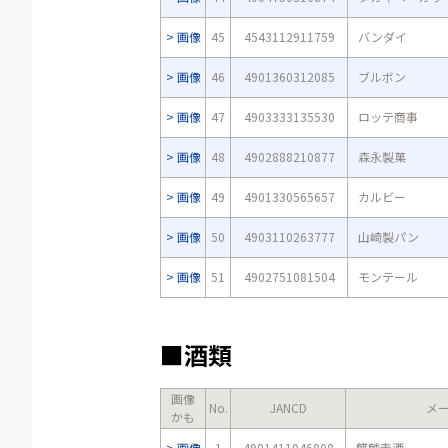
画像
45
4543112911759
バンダイ
画像
46
4901360312085
ブルボン
画像
47
4903333135530
ロッテ商事
画像
48
4902888210877
森永製菓
画像
49
4901330565657
カルビー
画像
50
4903110263777
山崎製パン
画像
51
4902751081504
モンテール
■酒類
画像
No.
JANCD
メ
かも
画像
1
4901411046808
麒麟麦酒