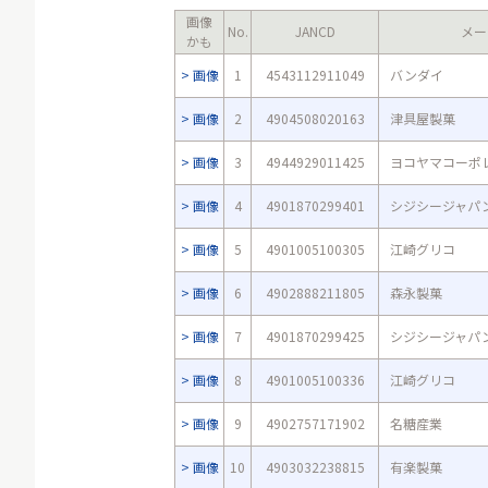
画像
No.
JANCD
メー
かも
画像
1
4543112911049
バンダイ
画像
2
4904508020163
津具屋製菓
画像
3
4944929011425
ヨコヤマコーポ
画像
4
4901870299401
シジシージャパ
画像
5
4901005100305
江崎グリコ
画像
6
4902888211805
森永製菓
画像
7
4901870299425
シジシージャパ
画像
8
4901005100336
江崎グリコ
画像
9
4902757171902
名糖産業
画像
10
4903032238815
有楽製菓