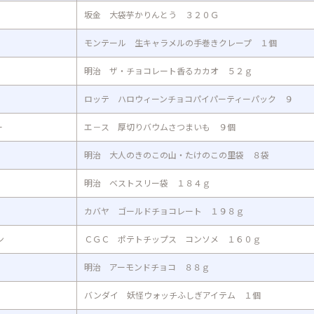
坂金 大袋芋かりんとう ３２０Ｇ
モンテール 生キャラメルの手巻きクレープ １個
明治 ザ・チョコレート香るカカオ ５２ｇ
ロッテ ハロウィーンチョコパイパーティーパック ９
ー
エ－ス 厚切りバウムさつまいも ９個
明治 大人のきのこの山・たけのこの里袋 ８袋
明治 ベストスリー袋 １８４ｇ
カバヤ ゴールドチョコレート １９８ｇ
ン
ＣＧＣ ポテトチップス コンソメ １６０ｇ
明治 アーモンドチョコ ８８ｇ
バンダイ 妖怪ウォッチふしぎアイテム １個