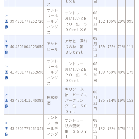
ｌ×６
日
ス
サント
サントリー
08
リーホ
おいしいＺＥ
月
画
39
4901777262720
ールデ
152
106%
29%
995
ＲＯ 缶 ５
31
像
ィング
００ｍｌ×６
日
ス
08
アサヒ 深煎
アサヒ
月
画
40
4901004023650
りの秋 缶
139
78%
71%
111
ビール
15
像
３５０ｍｌ
日
サント
サントリー
08
リーホ
おいしいＺＥ
月
画
41
4901777262690
ールデ
138
460%
40%
179
ＲＯ 缶 ５
30
像
ィング
００ｍｌ
日
ス
キリン 氷
08
結 ピーチス
麒麟麦
月
画
42
4901411046389
パークリン
135
314%
19%
153
酒
31
像
グ 缶 ５０
日
０ｍｌ
サント
サントリー
08
リーホ
秋の贅沢
月
画
43
4901777261341
ールデ
132
78%
67%
111
缶 ３５０ｍ
15
像
ィング
ｌ
日