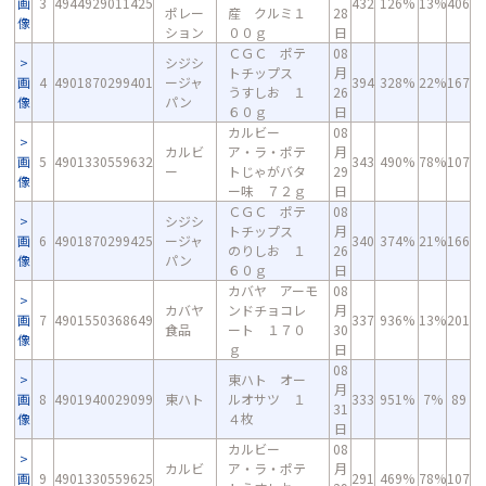
画
3
4944929011425
432
126%
13%
406
ポレー
産 クルミ１
28
像
ション
００ｇ
日
ＣＧＣ ポテ
08
シジシ
トチップス
月
画
4
4901870299401
ージャ
394
328%
22%
167
うすしお １
26
像
パン
６０ｇ
日
カルビー
08
カルビ
ア・ラ・ポテ
月
画
5
4901330559632
343
490%
78%
107
ー
トじゃがバタ
29
像
ー味 ７２ｇ
日
ＣＧＣ ポテ
08
シジシ
トチップス
月
画
6
4901870299425
ージャ
340
374%
21%
166
のりしお １
26
像
パン
６０ｇ
日
カバヤ アーモ
08
カバヤ
ンドチョコレ
月
画
7
4901550368649
337
936%
13%
201
食品
ート １７０
30
像
ｇ
日
08
東ハト オー
月
画
8
4901940029099
東ハト
ルオサツ １
333
951%
7%
89
31
像
４枚
日
カルビー
08
カルビ
ア・ラ・ポテ
月
画
9
4901330559625
291
469%
78%
107