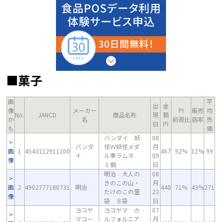
■菓子
画
平
出
金
像
メーカー
PI
販売
均
No.
JANCD
商品名称
現
額
か
名
前週比
店率
売
日
PI
も
価
バンダイ 妖
08
バンダ
怪Ｗ妖怪メダ
月
画
1
4543112911100
467
92%
11%
99
イ
ル零ラムネ
09
像
１個
日
明治 大人の
08
きのこの山・
月
画
2
4902777180731
明治
440
71%
43%
271
たけのこの里
23
像
袋 ８袋
日
ヨコヤ
ヨコヤマ カ
07
マコー
ルフォルニア
月