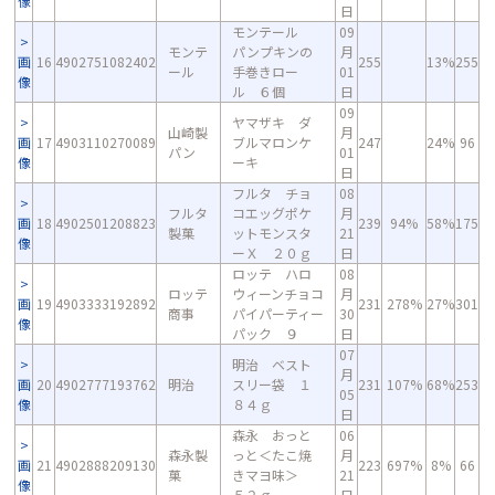
像
日
モンテール
09
モンテ
パンプキンの
月
画
16
4902751082402
255
13%
255
ール
手巻きロー
01
像
ル ６個
日
09
ヤマザキ ダ
山崎製
月
画
17
4903110270089
ブルマロンケ
247
24%
96
パン
01
像
ーキ
日
フルタ チョ
08
フルタ
コエッグポケ
月
画
18
4902501208823
239
94%
58%
175
製菓
ットモンスタ
21
像
ーＸ ２０ｇ
日
ロッテ ハロ
08
ロッテ
ウィーンチョコ
月
画
19
4903333192892
231
278%
27%
301
商事
パイパーティー
30
像
パック ９
日
07
明治 ベスト
月
画
20
4902777193762
明治
スリー袋 １
231
107%
68%
253
05
像
８４ｇ
日
森永 おっと
06
森永製
っと＜たこ焼
月
画
21
4902888209130
223
697%
8%
66
菓
きマヨ味＞
21
像
５２ｇ
日