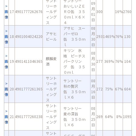
サント
サントリー
09
リーホ
おいしいＺＥ
月
画
17
4901777262676
ールデ
ＲＯ缶 ３５
300
16%
2760
01
像
ィング
０ｍｌ×６×
日
ス
４
アサヒ スー
08
アサヒ
パーゼロ
月
画
18
4901004024220
293
1465%
76%
130
ビール
缶 ３５０ｍ
30
像
ｌ
日
キリン 氷
08
結 ピーチス
麒麟麦
月
画
19
4901411046365
パークリン
277
369%
76%
104
酒
30
像
グ 缶 ３５
日
０ｍｌ
サント
サントリー
08
リーホ
秋の贅沢
月
画
20
4901777261365
ールデ
272
75%
67%
604
缶 ３５０ｍ
16
像
ィング
ｌ×６
日
ス
サント
サントリー
08
リーホ
麦の深旨
月
画
21
4901777260238
ールデ
269
64%
8%
1095
缶 ３５０ｍ
25
像
ィング
ｌ×６
日
ス
サント
ＣＧＣ グラ
06