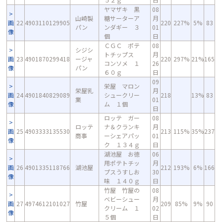
ヤマザキ 黒
08
山崎製
糖サーターア
月
画
22
4903110129905
220
227%
5%
83
パン
ンダギー ３
01
像
個
日
ＣＧＣ ポテ
08
シジシ
トチップス
月
画
23
4901870299418
ージャ
220
297%
21%
165
コンソメ １
26
像
パン
６０ｇ
日
09
栄屋 マロン
栄屋乳
月
画
24
4901840829089
シュークリー
218
13%
83
業
01
像
ム １個
日
ロッテ ガー
08
ロッテ
ナ＆クランキ
月
画
25
4903333135530
213
115%
35%
237
商事
ーシェアパッ
01
像
ク １３４ｇ
日
湖池屋 お徳
06
用ポテトチッ
月
画
26
4901335118766
湖池屋
212
193%
6%
166
プスうすしお
30
像
味 １４０ｇ
日
竹屋 竹屋の
08
ベビーシュー
月
画
27
4974612101027
竹屋
209
85%
9%
90
クリーム １
02
像
５個
日