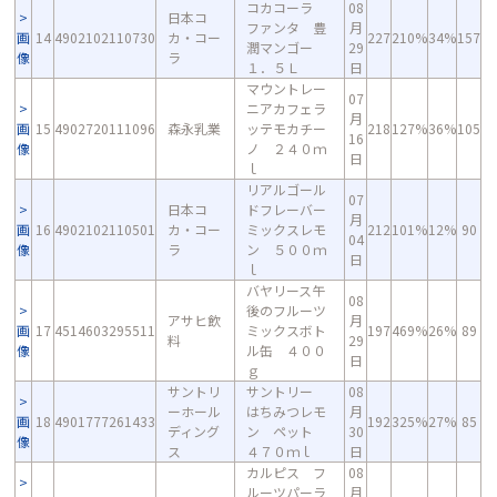
コカコーラ
08
日本コ
ファンタ 豊
月
画
14
4902102110730
カ・コー
227
210%
34%
157
潤マンゴー
29
像
ラ
１．５Ｌ
日
マウントレー
07
ニアカフェラ
月
画
15
4902720111096
森永乳業
ッテモカチー
218
127%
36%
105
16
像
ノ ２４０ｍ
日
ｌ
リアルゴール
07
日本コ
ドフレーバー
月
画
16
4902102110501
カ・コー
ミックスレモ
212
101%
12%
90
04
像
ラ
ン ５００ｍ
日
ｌ
バヤリース午
08
後のフルーツ
アサヒ飲
月
画
17
4514603295511
ミックスボト
197
469%
26%
89
料
29
像
ル缶 ４００
日
ｇ
サントリ
サントリー
08
ーホール
はちみつレモ
月
画
18
4901777261433
192
325%
27%
85
ディング
ン ペット
30
像
ス
４７０ｍｌ
日
カルピス フ
08
ルーツパーラ
月