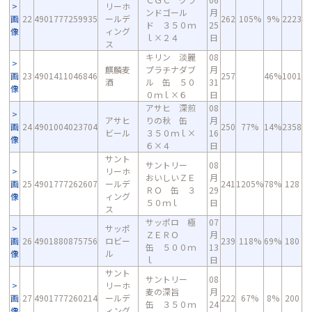
リーホ
ンドゴール
月
画
22
4901777259935
ールデ
262
105%
9%
2223
ド ３５０ｍ
25
像
ィング
ｌ×２４
日
ス
キリン 淡麗
08
麒麟麦
プラチナダブ
月
画
23
4901411046846
257
46%
1001
酒
ル 缶 ５０
31
像
０ｍｌ×６
日
アサヒ 深煎
08
アサヒ
りの秋 缶
月
画
24
4901004023704
250
77%
14%
2358
ビール
３５０ｍｌ×
16
像
６×４
日
サント
サントリー
08
リーホ
おいしいＺＥ
月
画
25
4901777262607
ールデ
241
1205%
78%
128
ＲＯ 缶 ３
29
像
ィング
５０ｍｌ
日
ス
サッポロ 極
07
サッポ
ＺＥＲＯ
月
画
26
4901880875756
ロビー
239
118%
69%
180
缶 ５００ｍ
13
像
ル
ｌ
日
サント
サントリー
08
リーホ
麦の深旨
月
画
27
4901777260214
ールデ
222
67%
8%
200
缶 ３５０ｍ
24
像
ィング