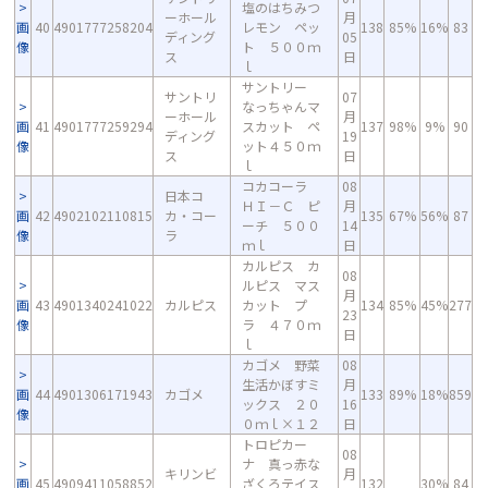
塩のはちみつ
ーホール
月
画
40
4901777258204
レモン ペッ
138
85%
16%
83
ディング
05
像
ト ５００ｍ
ス
日
ｌ
サントリー
サントリ
07
なっちゃんマ
ーホール
月
画
41
4901777259294
スカット ペ
137
98%
9%
90
ディング
19
像
ット４５０ｍ
ス
日
ｌ
コカコーラ
08
日本コ
ＨＩ－Ｃ ピ
月
画
42
4902102110815
カ・コー
135
67%
56%
87
ーチ ５００
14
像
ラ
ｍｌ
日
カルピス カ
08
ルピス マス
月
画
43
4901340241022
カルピス
カット プ
134
85%
45%
277
23
像
ラ ４７０ｍ
日
ｌ
カゴメ 野菜
08
生活かぼすミ
月
画
44
4901306171943
カゴメ
133
89%
18%
859
ックス ２０
16
像
０ｍｌ×１２
日
トロピカー
08
ナ 真っ赤な
キリンビ
月
画
45
4909411058852
ざくろテイス
132
30%
84