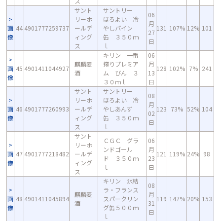
ス
サント
サントリー
06
リーホ
ほろよい 冷
月
画
44
4901777259737
ールデ
やしパイン
131
107%
12%
101
27
像
ィング
缶 ３５０ｍ
日
ス
ｌ
キリン 一番
06
麒麟麦
搾りプレミア
月
画
45
4901411044927
128
102%
7%
241
酒
ム びん ３
13
像
３０ｍｌ
日
サント
サントリー
08
リーホ
ほろよい 冷
月
画
46
4901777260993
ールデ
やしあんず
123
73%
52%
104
02
像
ィング
缶 ３５０ｍ
日
ス
ｌ
サント
ＣＧＣ グラ
06
リーホ
ンドゴール
月
画
47
4901777218482
ールデ
121
119%
24%
98
ド ３５０ｍ
23
像
ィング
ｌ
日
ス
キリン 氷結
08
ラ・フランス
麒麟麦
月
画
48
4901411045894
スパークリン
119
147%
20%
153
酒
31
像
グ缶５００ｍ
日
ｌ