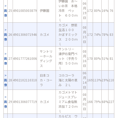
伊藤園 お～
06
いお茶 本格
月
画
25
4901085003879
伊藤園
冷茶 ペッ
172
80%
16%
76
19
像
ト ６００ｍ
日
ｌ
カゴメ 野菜
08
生活１００
月
画
26
4901306071946
カゴメ
かぼすミック
172
74%
78%
83
15
像
ス ２００ｍ
日
ｌ
サントリ－
サントリ
08
濃伊右衛門ペ
ーホール
月
画
27
4901777261006
ット（手売り
170
80%
51%
81
ディング
16
像
用）５００ｍ
ス
日
ｌ
06
日本コ
コカコーラ
月
画
28
4902102110310
カ・コー
海と太陽の恵
169
113%
19%
110
14
像
ラ
み ２Ｌ
日
カゴメトマト
08
ジュースプレ
月
画
29
4901306077719
カゴメ
ミアム食塩無
166
79%
68%
227
02
像
添加７２０ｍ
日
ｌ
カルピス ウ