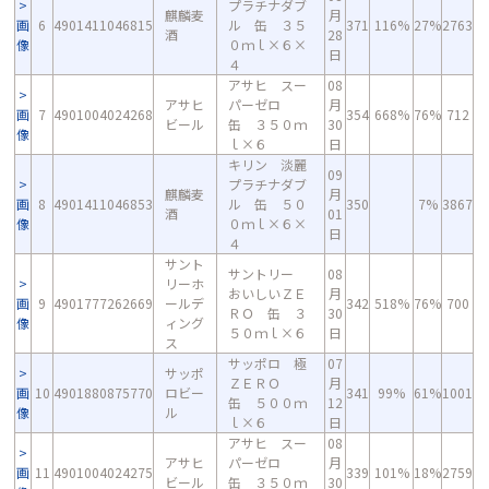
プラチナダブ
麒麟麦
月
画
6
4901411046815
ル 缶 ３５
371
116%
27%
2763
酒
28
像
０ｍｌ×６×
日
４
アサヒ スー
08
アサヒ
パーゼロ
月
画
7
4901004024268
354
668%
76%
712
ビール
缶 ３５０ｍ
30
像
ｌ×６
日
キリン 淡麗
09
プラチナダブ
麒麟麦
月
画
8
4901411046853
ル 缶 ５０
350
7%
3867
酒
01
像
０ｍｌ×６×
日
４
サント
サントリー
08
リーホ
おいしいＺＥ
月
画
9
4901777262669
ールデ
342
518%
76%
700
ＲＯ 缶 ３
30
像
ィング
５０ｍｌ×６
日
ス
サッポロ 極
07
サッポ
ＺＥＲＯ
月
画
10
4901880875770
ロビー
341
99%
61%
1001
缶 ５００ｍ
12
像
ル
ｌ×６
日
アサヒ スー
08
アサヒ
パーゼロ
月
画
11
4901004024275
339
101%
18%
2759
ビール
缶 ３５０ｍ
30