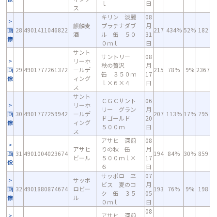
ｌ
日
ス
キリン 淡麗
08
麒麟麦
プラチナダブ
月
画
28
4901411046822
217
434%
52%
182
酒
ル 缶 ５０
31
像
０ｍｌ
日
サント
サントリー
08
リーホ
秋の贅沢
月
画
29
4901777261372
ールデ
215
78%
9%
2367
缶 ３５０ｍ
17
像
ィング
ｌ×６×４
日
ス
サント
ＣＧＣサント
06
リーホ
リー グラン
月
画
30
4901777259942
ールデ
207
113%
17%
795
ドゴールド
20
像
ィング
５００ｍ
日
ス
アサヒ 深煎
08
アサヒ
りの秋 缶
月
画
31
4901004023674
194
84%
30%
859
ビール
５００ｍｌ×
17
像
６
日
サッポロ ヱ
07
サッポ
ビス 夏のコ
月
画
32
4901880874674
ロビー
193
76%
9%
198
ク 缶 ３５
05
像
ル
０ｍｌ
日
08
アサヒ 深煎