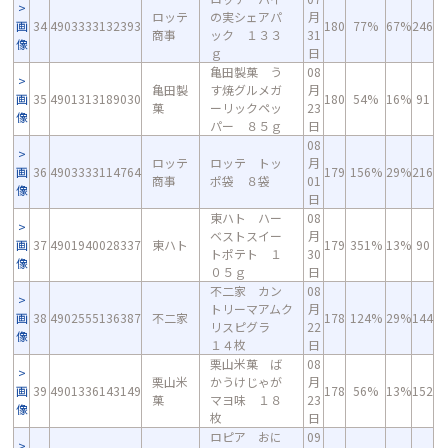
ロッテ
の実シェアパ
月
画
34
4903333132393
180
77%
67%
246
商事
ック １３３
31
像
ｇ
日
亀田製菓 う
08
亀田製
す焼グルメガ
月
画
35
4901313189030
180
54%
16%
91
菓
ーリックペッ
23
像
パー ８５ｇ
日
08
ロッテ
ロッテ トッ
月
画
36
4903333114764
179
156%
29%
216
商事
ポ袋 ８袋
01
像
日
東ハト ハー
08
ベストスイー
月
画
37
4901940028337
東ハト
179
351%
13%
90
トポテト １
30
像
０５ｇ
日
不二家 カン
08
トリーマアムク
月
画
38
4902555136387
不二家
178
124%
29%
144
リスピグラ
22
像
１４枚
日
栗山米菓 ば
08
栗山米
かうけじゃが
月
画
39
4901336143149
178
56%
13%
152
菓
マヨ味 １８
23
像
枚
日
ロピア おに
09