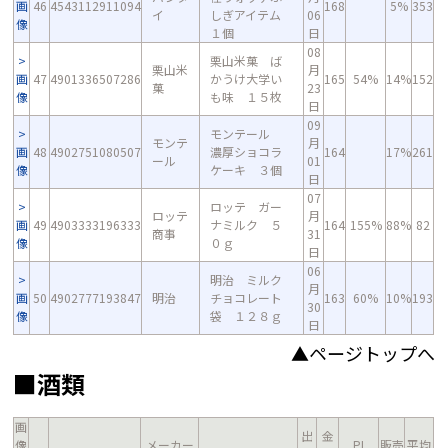
画
46
4543112911094
168
5%
353
イ
しぎアイテム
06
像
１個
日
08
栗山米菓 ば
栗山米
月
画
47
4901336507286
かうけ大学い
165
54%
14%
152
菓
23
像
も味 １５枚
日
09
モンテール
モンテ
月
画
48
4902751080507
濃厚ショコラ
164
17%
261
ール
01
像
ケーキ ３個
日
07
ロッテ ガー
ロッテ
月
画
49
4903333196333
ナミルク ５
164
155%
88%
82
商事
31
像
０ｇ
日
06
明治 ミルク
月
画
50
4902777193847
明治
チョコレート
163
60%
10%
193
30
像
袋 １２８ｇ
日
▲ページトップへ
■酒類
画
出
金
像
メーカー
PI
販売
平均