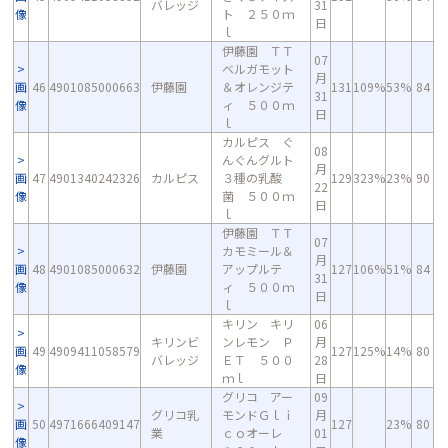
バレッジ
31
像
ト ２５０ｍ
日
ｌ
伊藤園 ＴＴ
07
ベルガモット
月
画
46
4901085000663
伊藤園
＆オレンジテ
131
109%
53%
84
31
像
ィ ５００ｍ
日
ｌ
カルピス ぐ
08
んぐんグルト
月
画
47
4901340242326
カルピス
３種の乳酸
129
323%
23%
90
22
像
菌 ５００ｍ
日
ｌ
伊藤園 ＴＴ
07
カモミール＆
月
画
48
4901085000632
伊藤園
アップルテ
127
106%
51%
84
31
像
ィ ５００ｍ
日
ｌ
キリン キリ
06
キリンビ
ンレモン Ｐ
月
画
49
4909411058579
127
125%
14%
80
バレッジ
ＥＴ ５００
28
像
ｍｌ
日
グリコ アー
09
グリコ乳
モンドＧｌｉ
月
画
50
4971666409147
127
23%
80
業
ｃｏオーレ
01
像