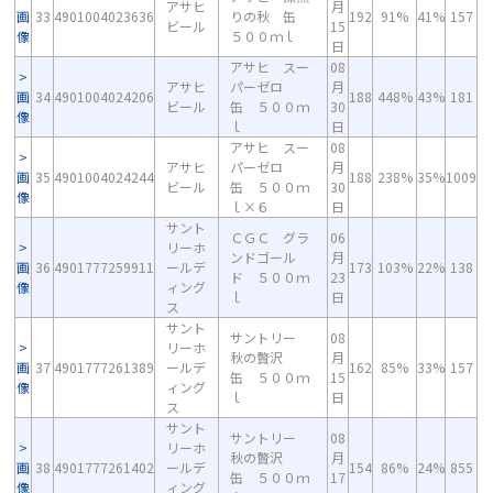
アサヒ
月
画
33
4901004023636
りの秋 缶
192
91%
41%
157
ビール
15
像
５００ｍｌ
日
アサヒ スー
08
アサヒ
パーゼロ
月
画
34
4901004024206
188
448%
43%
181
ビール
缶 ５００ｍ
30
像
ｌ
日
アサヒ スー
08
アサヒ
パーゼロ
月
画
35
4901004024244
188
238%
35%
1009
ビール
缶 ５００ｍ
30
像
ｌ×６
日
サント
ＣＧＣ グラ
06
リーホ
ンドゴール
月
画
36
4901777259911
ールデ
173
103%
22%
138
ド ５００ｍ
23
像
ィング
ｌ
日
ス
サント
サントリー
08
リーホ
秋の贅沢
月
画
37
4901777261389
ールデ
162
85%
33%
157
缶 ５００ｍ
15
像
ィング
ｌ
日
ス
サント
サントリー
08
リーホ
秋の贅沢
月
画
38
4901777261402
ールデ
154
86%
24%
855
缶 ５００ｍ
17
像
ィング