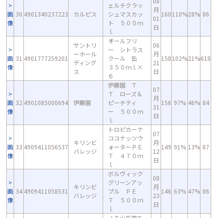
08
ェルチクラッ
月
画
30
4901340237223
カルピス
シュマスカッ
160
110%
28%
86
01
像
ト ５００ｍ
日
ｌ
オールフリ
サントリ
06
ー シトラス
ーホール
月
画
31
4901777259201
クール 缶
158
102%
21%
618
ディング
21
像
３５０ｍｌ×
ス
日
６
伊藤園 Ｔ
07
Ｔ ローズ＆
月
画
32
4901085000694
伊藤園
ピーチティ
156
97%
46%
84
31
像
ー ５００ｍ
日
ｌ
トロピカーナ
07
ココナッツウ
キリンビ
月
画
33
4909411056537
ォーターＰＥ
149
91%
13%
87
バレッジ
12
像
Ｔ ４７０ｍ
日
ｌ
ボルヴィック
08
グリーンアッ
キリンビ
月
画
34
4909411058531
プル ＰＥ
146
63%
47%
86
バレッジ
23
像
Ｔ ５００ｍ
日
ｌ
ＪＴ山形育ち