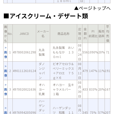
１８０ｍｌ
日
▲ページトップへ
■アイスクリーム・デザート類
画
平
出
金
像
メーカー
PI
販売
均
No.
JANCD
商品名称
現
額
か
名
前週比
店率
売
日
PI
も
価
08
丸永製菓 おい
丸永
月
画
1
4978002061298
ももなか １３
556
1090%
20%
71
製菓
24
像
０ｍｌ
日
ダノ
ビオアセロラ＆
08
ンジ
ベリーミックス
月
画
2
4901112610124
479
147%
11%
191
ャパ
＋アロエ ７５
12
像
ン
ｇ×６
日
08
オハ
オハヨー 生キ
月
画
3
4970020021636
ヨー
ャラメルバー
433
833%
20%
167
30
像
乳業
１箱
日
ハー
ゲン
08
ハ－ゲンダッ
ダッ
月
画
4
4976994205096
ツ 和栗 １１
345
75%
57%
207