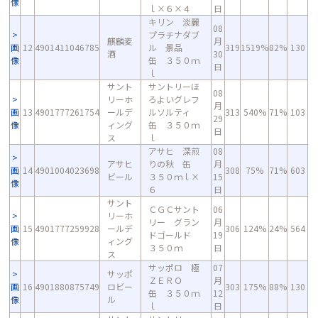
像
ｌ×６×４
日
キリン 淡麗
08
プラチナダブ
麒麟麦
月
画
12
4901411046785
ル 景品
319
1519%
82%
130
酒
30
像
缶 ３５０ｍ
日
ｌ
サント
サントリーほ
08
リーホ
ろよいグレフ
月
画
13
4901777261754
ールデ
ルソルティ
313
540%
71%
103
29
像
ィング
缶 ３５０ｍ
日
ス
ｌ
アサヒ 深煎
08
アサヒ
りの秋 缶
月
画
14
4901004023698
308
75%
71%
603
ビール
３５０ｍｌ×
15
像
６
日
サント
ＣＧＣサント
06
リーホ
リー グラン
月
画
15
4901777259928
ールデ
306
124%
24%
564
ドゴールド
19
像
ィング
３５０ｍ
日
ス
サッポロ 極
07
サッポ
ＺＥＲＯ
月
画
16
4901880875749
ロビー
303
175%
88%
130
缶 ３５０ｍ
12
像
ル
ｌ
日