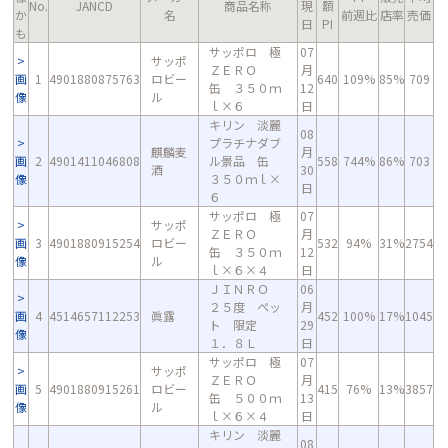
No.
JANCD
商品名称
現
額
か
名
前週比
店率
売価
日
PI
も
サッポロ 極
07
サッポ
ＺＥＲＯ
月
画
1
4901880875763
ロビー
640
109%
85%
709
缶 ３５０ｍ
12
像
ル
ｌ×６
日
キリン 淡麗
08
プラチナダブ
麒麟麦
月
画
2
4901411046808
ル景品 缶
558
744%
86%
703
酒
30
像
３５０ｍｌ×
日
６
サッポロ 極
07
サッポ
ＺＥＲＯ
月
画
3
4901880915254
ロビー
532
94%
31%
2754
缶 ３５０ｍ
12
像
ル
ｌ×６×４
日
ＪＩＮＲＯ
06
２５度 ペッ
月
画
4
4514657112253
眞露
452
100%
17%
1045
ト 限定
29
像
１．８Ｌ
日
サッポロ 極
07
サッポ
ＺＥＲＯ
月
画
5
4901880915261
ロビー
415
76%
13%
3857
缶 ５００ｍ
13
像
ル
ｌ×６×４
日
キリン 淡麗
08