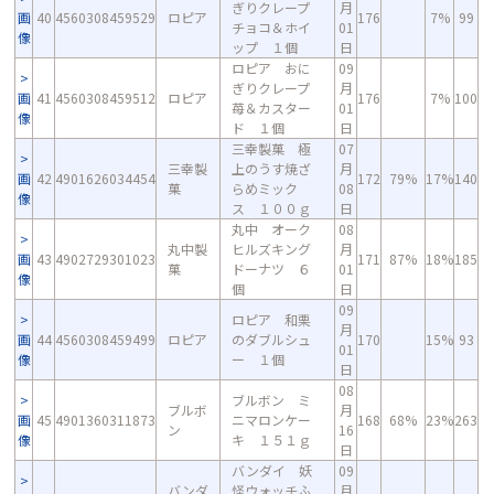
ぎりクレープ
月
画
40
4560308459529
ロピア
176
7%
99
チョコ＆ホイ
01
像
ップ １個
日
ロピア おに
09
ぎりクレープ
月
画
41
4560308459512
ロピア
176
7%
100
苺＆カスター
01
像
ド １個
日
三幸製菓 極
07
三幸製
上のうす焼ざ
月
画
42
4901626034454
172
79%
17%
140
菓
らめミック
08
像
ス １００ｇ
日
丸中 オーク
08
丸中製
ヒルズキング
月
画
43
4902729301023
171
87%
18%
185
菓
ドーナツ ６
01
像
個
日
09
ロピア 和栗
月
画
44
4560308459499
ロピア
のダブルシュ
170
15%
93
01
像
ー １個
日
08
ブルボン ミ
ブルボ
月
画
45
4901360311873
ニマロンケー
168
68%
23%
263
ン
16
像
キ １５１ｇ
日
バンダイ 妖
09
バンダ
怪ウォッチふ
月