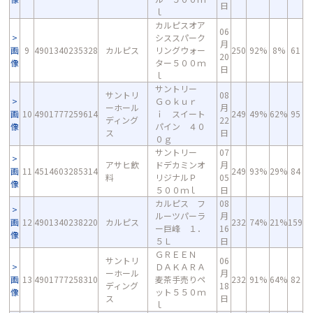
日
ｌ
カルピスオア
06
シススパーク
月
画
9
4901340235328
カルピス
リングウォー
250
92%
8%
61
20
像
ター５００ｍ
日
ｌ
サントリー
サントリ
08
Ｇｏｋｕｒ
ーホール
月
画
10
4901777259614
ｉ スイート
249
49%
62%
95
ディング
22
像
パイン ４０
ス
日
０ｇ
サントリー
07
アサヒ飲
ドデカミンオ
月
画
11
4514603285314
249
93%
29%
84
料
リジナルＰ
05
像
５００ｍｌ
日
カルピス フ
08
ルーツパーラ
月
画
12
4901340238220
カルピス
232
74%
21%
159
ー巨峰 １．
16
像
５Ｌ
日
ＧＲＥＥＮ
サントリ
06
ＤＡＫＡＲＡ
ーホール
月
画
13
4901777258310
麦茶手売りペ
232
91%
64%
82
ディング
18
像
ット５５０ｍ
ス
日
ｌ