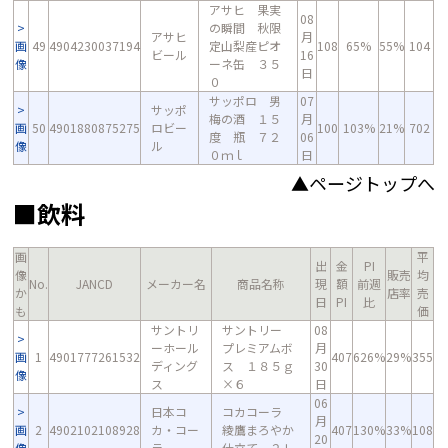
アサヒ 果実
08
の瞬間 秋限
アサヒ
月
画
49
4904230037194
定山梨産ピオ
108
65%
55%
104
ビール
16
像
ーネ缶 ３５
日
０
サッポロ 男
07
サッポ
梅の酒 １５
月
画
50
4901880875275
ロビー
100
103%
21%
702
度 瓶 ７２
06
像
ル
０ｍｌ
日
▲ページトップへ
■飲料
画
平
出
金
PI
像
販売
均
No.
JANCD
メーカー名
商品名称
現
額
前週
か
店率
売
日
PI
比
も
価
サントリ
サントリー
08
ーホール
プレミアムボ
月
画
1
4901777261532
407
626%
29%
355
ディング
ス １８５ｇ
30
像
ス
×６
日
06
日本コ
コカコーラ
月
画
2
4902102108928
カ・コー
綾鷹まろやか
407
130%
33%
108
20
像
ラ
仕立て ２Ｌ