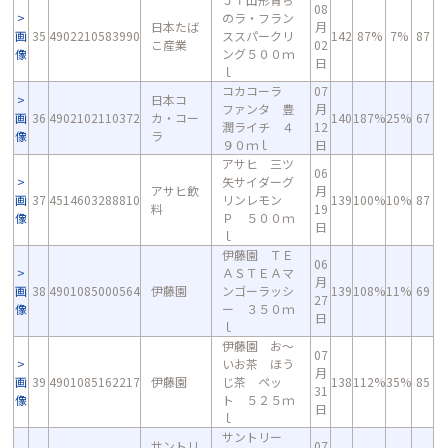
08
のラ・フラン
日本たば
月
画
35
4902210583990
ススパークリ
142
87%
7%
87
こ産業
02
像
ング５００ｍ
日
ｌ
コカコーラ
07
日本コ
ファンタ 豊
月
画
36
4902102110372
カ・コー
140
187%
25%
67
潤ライチ ４
12
像
ラ
９０ｍｌ
日
アサヒ 三ツ
06
矢サイダーグ
アサヒ飲
月
画
37
4514603288810
リンレモン
139
100%
10%
87
料
19
像
Ｐ ５００ｍ
日
ｌ
伊藤園 ＴＥ
06
ＡＳＴＥＡマ
月
画
38
4901085000564
伊藤園
ンゴーラッシ
139
108%
11%
69
27
像
ー ３５０ｍ
日
ｌ
伊藤園 お～
07
いお茶 ほう
月
画
39
4901085162217
伊藤園
じ茶 ペッ
138
112%
35%
85
31
像
ト ５２５ｍ
日
ｌ
サントリー
サントリ
07