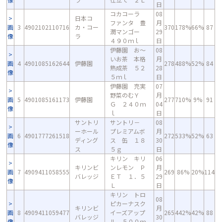
日
コカコーラ
08
日本コ
ファンタ 豊
月
画
3
4902102110716
カ・コー
370
178%
66%
87
潤マンゴー
29
像
ラ
４９０ｍｌ
日
伊藤園 お～
08
いお茶 本格
月
画
4
4901085162644
伊藤園
278
488%
52%
84
熟成茶 ５２
28
像
５ｍｌ
日
伊藤園 充実
07
野菜のむＹ
月
画
5
4901085161173
伊藤園
277
710%
9%
91
Ｇ ２４０ｍ
04
像
ｌ
日
サントリ
サントリ－
08
ーホール
プレミアムボ
月
画
6
4901777261518
272
533%
52%
63
ディング
ス 缶 １８
30
像
ス
５ｇ
日
キリン キリ
06
キリンビ
ンレモン Ｐ
月
画
7
4909411058555
269
86%
20%
114
バレッジ
ＥＴ １．５
29
像
Ｌ
日
キリン トロ
08
ピカーナスク
キリンビ
月
画
8
4909411059477
イーズアップ
265
442%
42%
88
バレッジ
30
像
ル ５００ｍ