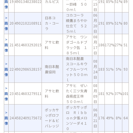
画
19
4901340238022
カルピス
191
85%
51%
89
ー巨峰 ５０
15
像
０ｍｌ
日
コカコーラ
06
日本コ
綾鷹まろやか
月
画
20
4902102108911
カ・コー
191
89%
51%
80
仕立て ５２
20
像
ラ
５ｍｌ
日
アサヒ ワン
08
アサヒ飲
ダゴールドブ
月
画
21
4514603292015
186
172%
27%
51
料
ラック缶 １
17
像
８５ｍｌ
日
南日本酪農
08
スコールキウ
南日本酪
月
画
22
4902986528157
イフルーツペ
183
51%
5%
93
農協同
24
像
ット５００ｍ
日
ｌ
アサヒ ぜい
08
アサヒ飲
たく三ツ矢青
月
画
23
4514603279511
181
92%
37%
101
料
森県産王林
09
像
５００ｍｌ
日
ポッカサッポ
ポッカサ
06
ロ Ｒｉｂｂ
ッポロフ
月
画
24
4582409175672
ｏｎ夕張メロ
176
49%
8%
64
ード＆ビ
21
像
ンソーダ４１
バレッジ
日
０