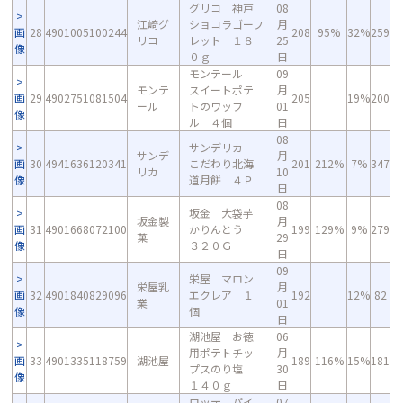
グリコ 神戸
08
江崎グ
ショコラゴーフ
月
画
28
4901005100244
208
95%
32%
259
リコ
レット １８
25
像
０ｇ
日
モンテール
09
モンテ
スイートポテ
月
画
29
4902751081504
205
19%
200
ール
トのワッフ
01
像
ル ４個
日
08
サンデリカ
サンデ
月
画
30
4941636120341
こだわり北海
201
212%
7%
347
リカ
10
像
道月餅 ４Ｐ
日
08
坂金 大袋芋
坂金製
月
画
31
4901668072100
かりんとう
199
129%
9%
279
菓
29
像
３２０Ｇ
日
09
栄屋 マロン
栄屋乳
月
画
32
4901840829096
エクレア １
192
12%
82
業
01
像
個
日
湖池屋 お徳
06
用ポテトチッ
月
画
33
4901335118759
湖池屋
189
116%
15%
181
プスのり塩
30
像
１４０ｇ
日
ロッテ パイ
07