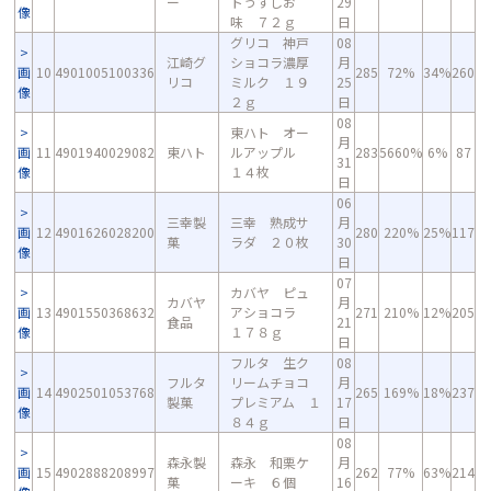
ー
トうすしお
29
像
味 ７２ｇ
日
グリコ 神戸
08
江崎グ
ショコラ濃厚
月
画
10
4901005100336
285
72%
34%
260
リコ
ミルク １９
25
像
２ｇ
日
08
東ハト オー
月
画
11
4901940029082
東ハト
ルアップル
283
5660%
6%
87
31
像
１４枚
日
06
三幸製
三幸 熟成サ
月
画
12
4901626028200
280
220%
25%
117
菓
ラダ ２０枚
30
像
日
07
カバヤ ピュ
カバヤ
月
画
13
4901550368632
アショコラ
271
210%
12%
205
食品
21
像
１７８ｇ
日
フルタ 生ク
08
フルタ
リームチョコ
月
画
14
4902501053768
265
169%
18%
237
製菓
プレミアム １
17
像
８４ｇ
日
08
森永製
森永 和栗ケ
月
画
15
4902888208997
262
77%
63%
214
菓
ーキ ６個
16