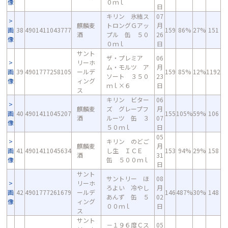
像
０ｍｌ
日
キリン 氷結ス
07
麒麟麦
トロングＧアッ
月
画
38
4901411043777
159
86%
27%
151
酒
プル 缶 ５０
26
像
０ｍｌ
日
サント
ザ・プレミア
06
リーホ
ム・モルツ ア
月
画
39
4901777258105
ールデ
159
85%
12%
1192
ソート ３５０
23
像
ィング
ｍｌ×６
日
ス
キリン ビター
06
麒麟麦
ズ グレープフ
月
画
40
4901411045207
155
105%
59%
106
酒
ルーツ 缶 ３
07
像
５０ｍｌ
日
05
キリン のどご
麒麟麦
月
画
41
4901411045634
し生 ＩＣＥ
153
94%
29%
158
酒
31
像
缶 ５００ｍｌ
日
サント
サントリー ほ
08
リーホ
ろよい 冷やし
月
画
42
4901777261679
ールデ
146
487%
30%
148
あんず 缶 ５
02
像
ィング
００ｍｌ
日
ス
サント
－１９６度Ｃス
05