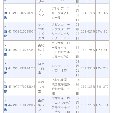
リー
日
08
プレシア フ
プレ
月
画
39
4933602290219
ルーツ＆杏仁
164
171%
8%
327
シア
01
像
ロール
日
ヤマ
ナビスコ チ
08
ザキ
ップスターオ
月
画
40
4903015528964
163
627%
29%
85
ナビ
リーブガーリ
02
像
スコ
ック ５０ｇ
日
ヤマザキ ロ
06
山崎
ールちゃん
月
画
41
4903110262350
製パ
162
79%
11%
91
（トロピカル
01
像
ン
フルーツ味）
日
08
ロッ
ロッテ トッ
月
画
42
4903333114764
テ商
161
233%
14%
222
ポ袋 ８袋
01
像
事
日
あわしま堂
07
あわ
焼き菓子詰め
月
画
43
4970470053843
しま
160
133%
6%
370
合わせ雅 ５
31
像
堂
個
日
ヤマザキ ロ
07
山崎
ボニャンのダ
月
画
44
4903110129912
製パ
158
229%
41%
111
ブルケーキド
29
像
ン
ーナツ ２個
日