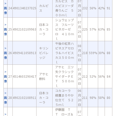
カルピス カ
07
カルピ
ルピスソーダ
月
画
24
4901340237025
232
56%
42%
91
ス
青りんご ５
26
像
００ｍｌ
日
シュウェップ
07
日本コ
ス フルーツ
月
画
25
4902102109963
カ・コ
ビネガーゼ
225
57%
63%
85
25
像
ーラ
ロ ４１０ｍ
日
ｌ
午後の紅茶ハ
08
キリン
ピネスアセロ
月
画
26
4909411058913
ビバレ
ラ＆ハイビス
218
559%
30%
88
02
像
ッジ
カス５００ｍ
日
ｌ
アサヒ 三ツ
07
矢クラシック
アサヒ
月
画
27
4514603290417
サイダーＰＥ
212
52%
56%
84
飲料
26
像
Ｔ ５００ｍ
日
ｌ
コカコーラ
06
日本コ
綾鷹まろやか
月
画
28
4902102108911
カ・コ
211
98%
58%
80
仕立て ５２
20
像
ーラ
５ｍｌ
日
伊藤園 Ｔ
07
Ｔ ローズ＆