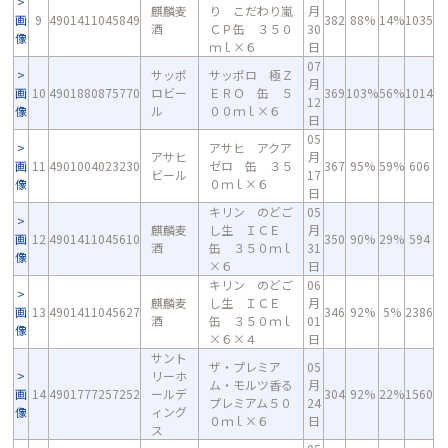
麒麟麦
り こだわり嵐
月
画
9
4901411045849
382
88%
14%
1035
酒
ＣＰ缶 ３５０
30
像
ｍｌ×６
日
07
サッポ
サッポロ 極Ｚ
月
画
10
4901880875770
ロビー
ＥＲＯ 缶 ５
369
103%
56%
1014
12
像
ル
００ｍｌ×６
日
05
アサヒ アクア
アサヒ
月
画
11
4901004023230
ゼロ 缶 ３５
367
95%
59%
606
ビール
17
像
０ｍｌ×６
日
キリン のどご
05
麒麟麦
し生 ＩＣＥ
月
画
12
4901411045610
350
90%
29%
594
酒
缶 ３５０ｍｌ
31
像
×６
日
キリン のどご
06
麒麟麦
し生 ＩＣＥ
月
画
13
4901411045627
346
92%
5%
2386
酒
缶 ３５０ｍｌ
01
像
×６×４
日
サント
ザ・プレミア
05
リーホ
ム・モルツ香る
月
画
14
4901777257252
ールデ
304
92%
22%
1560
プレミアム５０
24
像
ィング
０ｍｌ×６
日
ス