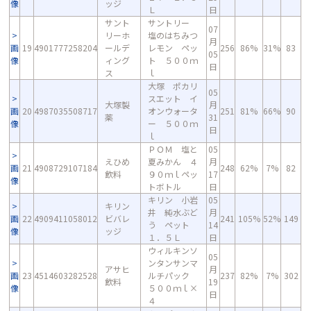
像
ッジ
Ｌ
日
サント
サントリー
07
リーホ
塩のはちみつ
月
画
19
4901777258204
ールデ
レモン ペッ
256
86%
31%
83
05
像
ィング
ト ５００ｍ
日
ス
ｌ
大塚 ポカリ
05
スエット イ
大塚製
月
画
20
4987035508717
オンウォータ
251
81%
66%
90
薬
31
像
ー ５００ｍ
日
ｌ
ＰＯＭ 塩と
05
えひめ
夏みかん ４
月
画
21
4908729107184
248
62%
7%
82
飲料
９０ｍｌペッ
17
像
トボトル
日
キリン 小岩
05
キリン
井 純水ぶど
月
画
22
4909411058012
ビバレ
241
105%
52%
149
う ペット
14
像
ッジ
１．５Ｌ
日
ウィルキンソ
05
ンタンサンマ
アサヒ
月
画
23
4514603282528
ルチパック
237
82%
7%
302
飲料
19
像
５００ｍｌ×
日
４