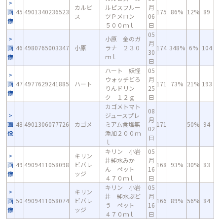
カルピ
ルピスフルー
月
画
45
4901340236523
175
86%
12%
89
ス
ツＰメロン
06
像
５００ｍｌ
日
05
小原 金のガ
月
画
46
4980765003347
小原
ラナ ２３０
174
348%
6%
104
30
像
ｍｌ
日
ハート 妖怪
05
ウォッチどろ
月
画
47
4977629241885
ハート
171
73%
21%
193
りんドリン
25
像
ク １２ｇ
日
カゴメトマト
08
ジュースプレ
月
画
48
4901306077726
カゴメ
ミアム食塩無
171
50%
94
02
像
添加２００ｍ
日
ｌ
キリン 小岩
05
キリン
井純水みか
月
画
49
4909411058098
ビバレ
168
93%
30%
83
ん ペット
16
像
ッジ
４７０ｍｌ
日
キリン 小岩
05
キリン
井 純水ぶど
月
画
50
4909411058074
ビバレ
166
89%
56%
84
う ペット
16
像
ッジ
４７０ｍｌ
日