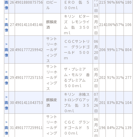
画
26
4901880875756
ロビー
ＥＲＯ 缶 ５
215
96%
66%
180
13
像
ル
００ｍｌ
日
キリン ビター
06
麒麟麦
ズ レモンライ
月
画
27
4901411045146
214
106%
57%
106
酒
ム 缶 ３５０
07
像
ｍｌ
日
サント
ＣＧＣサントリ
06
リーホ
ー グランドゴ
月
画
28
4901777259942
ールデ
206
99%
17%
804
ールド ５００
20
像
ィング
ｍ
日
ス
サント
ザ・プレミア
05
リーホ
ム・モルツ 香
月
画
29
4901777257153
ールデ
202
91%
31%
277
るプレミアム
23
像
ィング
５００ｍｌ
日
ス
キリン 氷結ス
07
麒麟麦
トロングＧアッ
月
画
30
4901411043753
201
83%
82%
104
酒
プル 缶 ３５
26
像
０ｍｌ
日
サント
06
リーホ
ＣＧＣ グラン
月
画
31
4901777259911
ールデ
ドゴールド ５
196
84%
22%
139
23
像
ィング
００ｍｌ
日