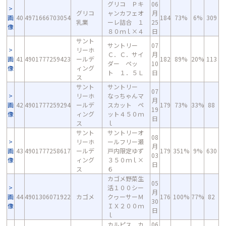
グリコ Ｐキ
06
グリコ
ャンカフェオ
月
画
40
4971666703054
184
73%
6%
309
乳業
ーレ詰合 １
25
像
８０ｍｌ×４
日
サント
サントリー
07
リーホ
Ｃ．Ｃ．サイ
月
画
41
4901777259423
ールデ
182
89%
20%
113
ダー ペッ
10
像
ィング
ト １．５Ｌ
日
ス
サント
サントリー
07
リーホ
なっちゃんマ
月
画
42
4901777259294
ールデ
スカット ペ
179
73%
33%
88
19
像
ィング
ット４５０ｍ
日
ス
ｌ
サント
サントリーオ
08
リーホ
ールフリー瀬
月
画
43
4901777258617
ールデ
戸内限定ゆず
179
351%
9%
630
03
像
ィング
３５０ｍｌ×
日
ス
６
カゴメ野菜生
05
活１００シー
月
画
44
4901306071922
カゴメ
クヮーサーＭ
176
100%
77%
82
30
像
ＩＸ２００ｍ
日
ｌ
カルピス カ
06