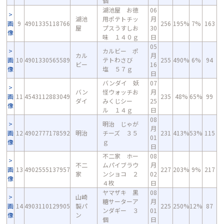
個
湖池屋 お徳
06
湖池
用ポテトチッ
月
画
9
4901335118766
256
195%
7%
163
屋
プスうすしお
30
像
味 １４０ｇ
日
05
カルビー ポ
カル
月
画
10
4901330565589
テトわさび
255
490%
6%
94
ビー
16
像
塩 ５７ｇ
日
バンダイ 妖
07
バン
怪ウォッチお
月
画
11
4543112883049
235
48%
65%
99
ダイ
みくじシー
25
像
ル １４ｇ
日
08
明治 じゃが
月
画
12
4902777178592
明治
チーズ ３５
231
413%
53%
115
01
像
ｇ
日
不二家 ホー
08
不二
ムパイブラウ
月
画
13
4902555137957
227
203%
9%
217
家
ンショコ ２
02
像
４枚
日
ヤマザキ 黒
08
山崎
糖サーターア
月
画
14
4903110129905
製パ
225
250%
12%
87
ンダギー ３
01
像
ン
個
日