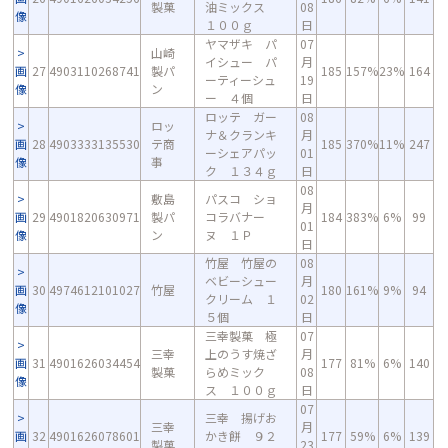
製菓
油ミックス
08
像
１００ｇ
日
ヤマザキ パ
07
山崎
イシュー パ
月
画
27
4903110268741
製パ
185
157%
23%
164
ーティーシュ
19
像
ン
ー ４個
日
ロッテ ガー
08
ロッ
ナ＆クランキ
月
画
28
4903333135530
テ商
185
370%
11%
247
ーシェアパッ
01
像
事
ク １３４ｇ
日
08
敷島
パスコ ショ
月
画
29
4901820630971
製パ
コラバナー
184
383%
6%
99
01
像
ン
ヌ １Ｐ
日
竹屋 竹屋の
08
ベビーシュー
月
画
30
4974612101027
竹屋
180
161%
9%
94
クリーム １
02
像
５個
日
三幸製菓 極
07
三幸
上のうす焼ざ
月
画
31
4901626034454
177
81%
6%
140
製菓
らめミック
08
像
ス １００ｇ
日
07
三幸 揚げお
三幸
月
画
32
4901626078601
かき餅 ９２
177
59%
6%
139
製菓
23