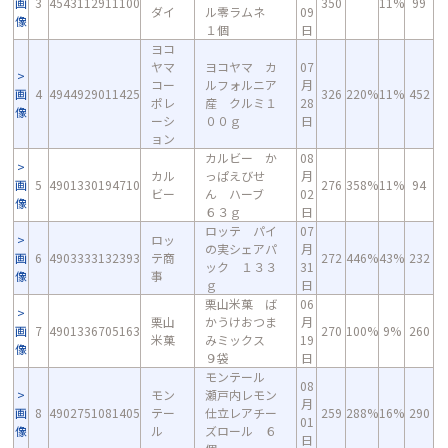
画
3
4543112911100
350
11%
99
ダイ
ル零ラムネ
09
像
１個
日
ヨコ
ヤマ
ヨコヤマ カ
07
コー
ルフォルニア
月
画
4
4944929011425
326
220%
11%
452
ポレ
産 クルミ１
28
像
ーシ
００ｇ
日
ョン
カルビー か
08
カル
っぱえびせ
月
画
5
4901330194710
276
358%
11%
94
ビー
ん ハーブ
02
像
６３ｇ
日
ロッテ パイ
07
ロッ
の実シェアパ
月
画
6
4903333132393
テ商
272
446%
43%
232
ック １３３
31
像
事
ｇ
日
栗山米菓 ば
06
栗山
かうけおつま
月
画
7
4901336705163
270
100%
9%
260
米菓
みミックス
19
像
９袋
日
モンテール
08
モン
瀬戸内レモン
月
画
8
4902751081405
テー
仕立レアチー
259
288%
16%
290
01
像
ル
ズロール ６
日