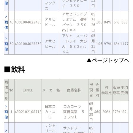
サンセットビー
12
像
ィング
チ ３５０
日
ス
アサヒドライプ
05
アサヒ
レミアム 贈答
月
画
49
4901004023438
106
84%
6%
800
ビール
パック ３５０
26
像
ｍｌ×４
日
アサヒ スーパ
05
アサヒ
ードライ 大び
月
画
50
4901004023353
106
97%
6%
1177
ビール
ん ６３３ｍｌ
31
像
×４
日
▲ページトップへ
■飲料
画
出
金
像
PI
販売
平均
No.
JANCD
メーカー名
商品名称
現
額
か
前週比
店率
売価
日
PI
も
05
日本コ
コカコーラ
月
画
1
4902102108713
カ・コ
爽健美茶 ５
460
90%
97%
82
29
像
ーラ
２５ｍｌ
日
サント
サントリー
05
リーホ