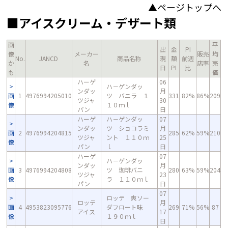
▲ページトップへ
■アイスクリーム・デザート類
画
平
出
金
PI
像
メーカー
販売
均
No.
JANCD
商品名称
現
額
前週
か
名
店率
売
日
PI
比
も
価
ハーゲ
06
ハ－ゲンダッ
ンダッ
月
画
1
4976994205010
ツ バニラ １
331
82%
86%
209
ツジャ
30
像
１０ｍｌ
パン
日
ハーゲ
ハ－ゲンダッ
07
ンダッ
ツ ショコラミ
月
画
2
4976994204815
285
62%
59%
210
ツジャ
ント １１０ｍ
25
像
パン
ｌ
日
ハーゲ
07
ハ－ゲンダッ
ンダッ
月
画
3
4976994204808
ツ 珈琲バニ
280
63%
59%
204
ツジャ
23
像
ラ １１０ｍｌ
パン
日
07
ロッテ 爽ソー
ロッテ
月
画
4
4953823095776
ダフロート味
269
71%
56%
87
アイス
17
像
１９０ｍｌ
日