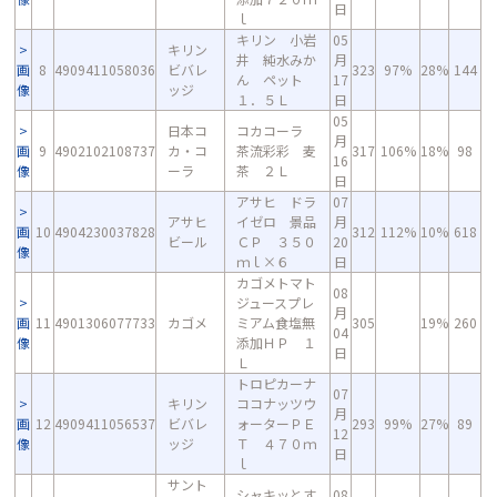
日
ｌ
キリン 小岩
05
キリン
井 純水みか
月
画
8
4909411058036
ビバレ
323
97%
28%
144
ん ペット
17
像
ッジ
１．５Ｌ
日
05
日本コ
コカコーラ
月
画
9
4902102108737
カ・コ
茶流彩彩 麦
317
106%
18%
98
16
像
ーラ
茶 ２Ｌ
日
アサヒ ドラ
07
アサヒ
イゼロ 景品
月
画
10
4904230037828
312
112%
10%
618
ビール
ＣＰ ３５０
20
像
ｍｌ×６
日
カゴメトマト
08
ジュースプレ
月
画
11
4901306077733
カゴメ
ミアム食塩無
305
19%
260
04
像
添加ＨＰ １
日
Ｌ
トロピカーナ
07
キリン
ココナッツウ
月
画
12
4909411056537
ビバレ
ォーターＰＥ
293
99%
27%
89
12
像
ッジ
Ｔ ４７０ｍ
日
ｌ
サント
シャキッとす
08