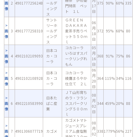
緑茶 伊右衛
月
画
2
4901777256248
ールデ
375
90%
60%
335
門特茶 ペッ
17
像
ィング
ト １Ｌ
日
ス
サント
ＧＲＥＥＮ
06
リーホ
ＤＡＫＡＲＡ
月
画
3
4901777258310
ールデ
麦茶手売りペ
372
95%
68%
80
18
像
ィング
ット５５０ｍ
日
ス
ｌ
コカコーラ
05
日本コ
いろはすスパ
月
画
4
4902102109093
カ・コ
368
91%
75%
86
ークリングれ
16
像
ーラ
もん
日
06
日本コ
コカコーラ
月
画
5
4902102108928
カ・コ
綾鷹まろやか
364
115%
34%
116
20
像
ーラ
仕立て ２Ｌ
日
ＪＴ山形育ち
08
日本た
のラ・フラン
月
画
6
4902210583990
ばこ産
ススパークリ
344
459%
20%
88
02
像
業
ング５００ｍ
日
ｌ
カゴメトマト
08
ジュースプレ
月
画
7
4901306077719
カゴメ
ミアム食塩無
338
1779%
56%
227
02
像
添加７２０ｍ