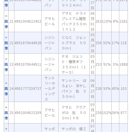
27
像
パン
０×２４ｍｌ
日
アサヒ ドライ
06
アサヒ
プレミアム贈答
月
画
21
4901004023452
263
110%
8%
2281
ビール
パック３５０ｍ
01
像
ｌ×１２
日
05
シジシ
ＣＧＣ ジェン
月
画
22
4901870644928
ージャ
トプラス ５０
256
92%
17%
118
26
像
パン
０ｍｌ
日
ＰＢ ジェン
05
シジシ
ト：糖質オフ
月
画
23
4901870644911
ージャ
253
91%
5%
1888
３５０ｍｌ（１
17
像
パン
ケース）
日
サント
サントリー ほ
06
リーホ
ろよい 冷やし
月
画
24
4901777259737
ールデ
238
93%
45%
103
パイン 缶 ３
27
像
ィング
５０ｍｌ
日
ス
05
アサヒ アクア
アサヒ
月
画
25
4901004023209
ゼロ 缶 ５０
230
102%
36%
877
ビール
18
像
０ｍｌ×６
日
07
サッポ
サッポロ 極Ｚ
月