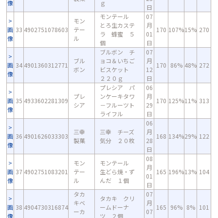
像
ｇ
日
モンテール
07
モン
とろ生カステ
月
画
33
4902751078603
テー
170
107%
15%
270
ラ 蜂蜜 ５
01
像
ル
個
日
ブルボン チ
07
ブル
ョコ＆いちご
月
画
34
4901360312771
170
86%
48%
272
ボン
ビスケット
12
像
２２０ｇ
日
プレシア パ
06
プレ
ンケーキタワ
月
画
35
4933602281309
170
125%
11%
313
シア
－フルーツト
29
像
ライフル
日
06
三幸
三幸 チーズ
月
画
36
4901626033303
168
134%
29%
122
製菓
気分 ２０枚
28
像
日
08
モン
モンテール
月
画
37
4902751083201
テー
生どら焼・ず
165
196%
13%
104
01
像
ル
んだ １個
日
タカ
07
タカキ クリ
キベ
月
画
38
4904730316874
ームドーナ
165
96%
8%
101
ーカ
07
像
ツ ２個