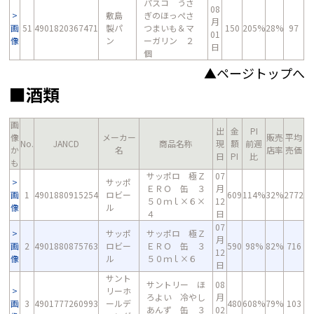
パスコ うさ
08
敷島
ぎのほっぺさ
月
画
51
4901820367471
製パ
つまいも＆マ
150
205%
28%
97
01
像
ン
ーガリン ２
日
個
▲ページトップへ
■酒類
画
出
金
PI
像
メーカー
販売
平均
No.
JANCD
商品名称
現
額
前週
か
名
店率
売価
日
PI
比
も
サッポロ 極Ｚ
07
サッポ
ＥＲＯ 缶 ３
月
画
1
4901880915254
ロビー
609
114%
32%
2772
５０ｍｌ×６×
12
像
ル
４
日
07
サッポ
サッポロ 極Ｚ
月
画
2
4901880875763
ロビー
ＥＲＯ 缶 ３
590
98%
82%
716
12
像
ル
５０ｍｌ×６
日
サント
サントリー ほ
08
リーホ
ろよい 冷やし
月
画
3
4901777260993
ールデ
480
608%
79%
103
あんず 缶 ３
02