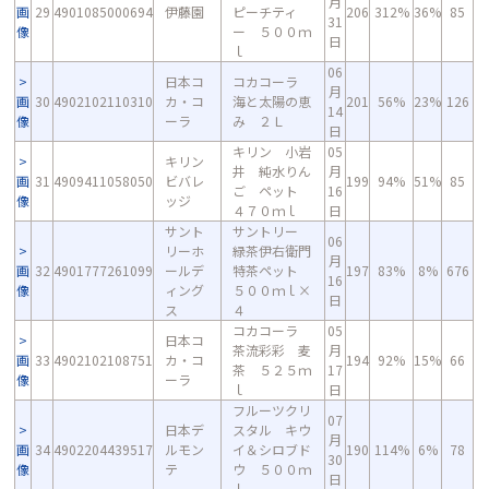
月
画
29
4901085000694
伊藤園
ピーチティ
206
312%
36%
85
31
像
ー ５００ｍ
日
ｌ
06
日本コ
コカコーラ
月
画
30
4902102110310
カ・コ
海と太陽の恵
201
56%
23%
126
14
像
ーラ
み ２Ｌ
日
キリン 小岩
05
キリン
井 純水りん
月
画
31
4909411058050
ビバレ
199
94%
51%
85
ご ペット
16
像
ッジ
４７０ｍｌ
日
サント
サントリー
06
リーホ
緑茶伊右衛門
月
画
32
4901777261099
ールデ
特茶ペット
197
83%
8%
676
16
像
ィング
５００ｍｌ×
日
ス
４
コカコーラ
05
日本コ
茶流彩彩 麦
月
画
33
4902102108751
カ・コ
194
92%
15%
66
茶 ５２５ｍ
17
像
ーラ
ｌ
日
フルーツクリ
07
日本デ
スタル キウ
月
画
34
4902204439517
ルモン
イ＆シロブド
190
114%
6%
78
30
像
テ
ウ ５００ｍ
日
ｌ