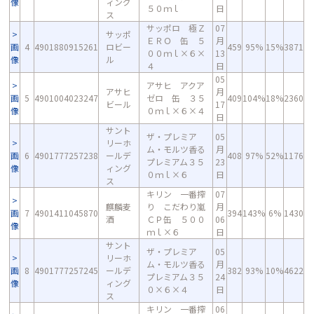
像
ィング
５０ｍｌ
日
ス
サッポロ 極Ｚ
07
サッポ
ＥＲＯ 缶 ５
月
画
4
4901880915261
ロビー
459
95%
15%
3871
００ｍｌ×６×
13
像
ル
４
日
05
アサヒ アクア
アサヒ
月
画
5
4901004023247
ゼロ 缶 ３５
409
104%
18%
2360
ビール
17
像
０ｍｌ×６×４
日
サント
ザ・プレミア
05
リーホ
ム・モルツ香る
月
画
6
4901777257238
ールデ
408
97%
52%
1176
プレミアム３５
23
像
ィング
０ｍｌ×６
日
ス
キリン 一番搾
07
麒麟麦
り こだわり嵐
月
画
7
4901411045870
394
143%
6%
1430
酒
ＣＰ缶 ５００
06
像
ｍｌ×６
日
サント
ザ・プレミア
05
リーホ
ム・モルツ香る
月
画
8
4901777257245
ールデ
382
93%
10%
4622
プレミアム３５
24
像
ィング
０×６×４
日
ス
キリン 一番搾
06