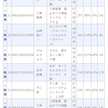
日
個
三幸製菓 極
07
三幸
上のうす焼塩
月
画
21
4901626034355
207
88%
6%
141
製菓
ミックス １
08
像
００ｇ
日
ロングパイ棒
08
山崎
（ブルーベリ
月
画
22
4903110129080
製パ
ージャム＆チ
205
214%
13%
86
01
像
ン
ーズクリー
日
ム）
06
チロ
チロル 夏き
月
画
23
4902780028938
ルチ
なこ＜袋＞
203
327%
34%
94
30
像
ョコ
８個
日
丸中 オーク
08
丸中
ヒルズキング
月
画
24
4902729301023
190
238%
12%
179
製菓
ドーナツ ６
01
像
個
日
不二家 カン
07
不二
トリーマアム
月
画
25
4902555138312
186
74%
28%
260
家
バニラレモ
17
像
ン １９枚
日
三幸製菓 極
07
三幸
上のうす焼醤
月
画
26
4901626034256
186
82%
6%
141