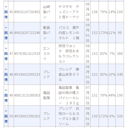
06
山崎
ヤマザキ デ
月
画
45
4903110720492
製パ
ィズニ－アナ
156
79%
14%
100
28
像
ン
と雪ド－ナツ
日
08
敷島
パスコ 瀬戸
月
画
46
4901820723246
製パ
内産レモンの
152
173%
21%
99
01
像
ン
タルト １個
日
妖怪ウォッ
08
エン
チ 妖怪おま
月
画
47
4970381311933
スカ
152
85%
7%
280
もりコレクシ
01
像
イ
ョン
日
08
プレシア 鎌
プレ
月
画
48
4933602290233
倉山抹茶ろう
152
85%
10%
348
シア
01
像
る
日
亀田製菓 亀
07
亀田
田の柿の種ス
月
画
49
4901313188583
151
79%
44%
190
製菓
パイシーカレ
01
像
ー １９２ｇ
日
プレシア 白
08
プレ
桃ロール＆ヨ
月
画
50
4933602290202
150
172%
8%
320
シア
ーグルト風ク
01
像
リーム
日