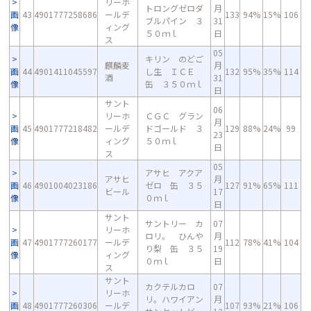
リーホ
トロングゼロダ
月
画
43
4901777258686
ールデ
133
94%
15%
106
ブルパイン ３
31
像
ィング
５０ｍｌ
日
ス
05
キリン のどご
麒麟麦
月
画
44
4901411045597
し生 ＩＣＥ
132
95%
35%
114
酒
31
像
缶 ３５０ｍｌ
日
サント
06
リーホ
ＣＧＣ グラン
月
画
45
4901777218482
ールデ
ドゴールド ３
129
88%
24%
99
23
像
ィング
５０ｍｌ
日
ス
05
アサヒ アクア
アサヒ
月
画
46
4901004023186
ゼロ 缶 ３５
127
91%
65%
111
ビール
17
像
０ｍｌ
日
サント
サントリー カ
07
リーホ
ロリ。 ひんや
月
画
47
4901777260177
ールデ
112
78%
41%
104
り梨 缶 ３５
19
像
ィング
０ｍｌ
日
ス
サント
カクテルカロ
07
リーホ
リ。ハワイアン
月
画
48
4901777260306
ールデ
107
93%
21%
106