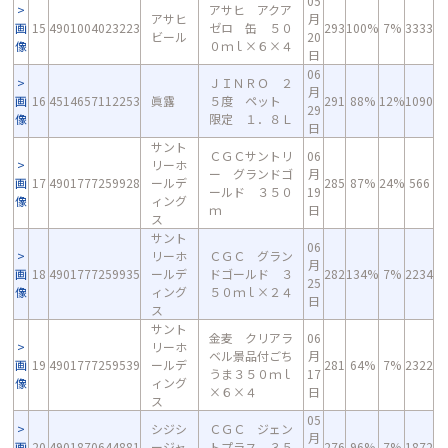
05
アサヒ アクア
アサヒ
月
画
15
4901004023223
ゼロ 缶 ５０
293
100%
7%
3333
ビール
20
像
０ｍｌ×６×４
日
06
ＪＩＮＲＯ ２
月
画
16
4514657112253
眞露
５度 ペット
291
88%
12%
1090
29
像
限定 １．８Ｌ
日
サント
ＣＧＣサントリ
06
リーホ
ー グランドゴ
月
画
17
4901777259928
ールデ
285
87%
24%
566
ールド ３５０
19
像
ィング
ｍ
日
ス
サント
06
リーホ
ＣＧＣ グラン
月
画
18
4901777259935
ールデ
ドゴールド ３
282
134%
7%
2234
25
像
ィング
５０ｍｌ×２４
日
ス
サント
金麦 クリアラ
06
リーホ
ベル景品付ごち
月
画
19
4901777259539
ールデ
281
64%
7%
2322
うま３５０ｍｌ
17
像
ィング
×６×４
日
ス
05
シジシ
ＣＧＣ ジェン
月
画
20
4901870644881
ージャ
トプラス ３５
276
96%
7%
1872