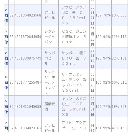
ス
アサヒ アクア
05
アサヒ
ゼロ 缶 Ｃ
月
画
32
4901004023568
187
70%
10%
606
ビール
Ｐ ３５０ｍｌ
21
像
×６
日
05
シジシ
ＣＧＣ ジェン
月
画
33
4901870644959
ージャ
ト糖質オフ ５
180
94%
11%
118
26
像
パン
００ｍｌ
日
07
サッポ
サッポロ 極Ｚ
月
画
34
4901880875749
ロビー
ＥＲＯ 缶 ３
173
94%
82%
131
12
像
ル
５０ｍｌ
日
サント
ザ・プレミア
05
リーホ
ム・モルツ 香
月
画
35
4901777255487
ールデ
166
92%
60%
212
るプレミアム
23
像
ィング
３５０ｍｌ
日
ス
キリン のどご
05
麒麟麦
し生 ＩＣＥ
月
画
36
4901411045658
165
77%
19%
859
酒
缶 ５００ｍｌ
31
像
×６
日
05
アサヒ アクア
アサヒ
月
画
37
4901004023162
ゼロ 缶 ５０
161
99%
47%
159
ビール
17