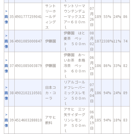
サント
サントリーマ
07
リーホ
ウンテンデュ
月
画
35
4901777259041
ールデ
ーマックスエ
189
55%
24%
86
26
像
ィング
アー６００ｍ
日
ス
ｌ
伊藤園 はと
08
麦茶 ペッ
月
画
36
4901085000847
伊藤園
187
2338%
11%
74
ト ５００ｍ
02
像
ｌ
日
伊藤園 お～
06
いお茶 本格
月
画
37
4901085003879
伊藤園
冷茶 ペッ
186
86%
33%
82
19
像
ト ６００ｍ
日
ｌ
リアルゴール
07
日本コ
ドフレーバー
月
画
38
4902102110501
カ・コ
ミックスレモ
186
94%
24%
89
04
像
ーラ
ン ５００ｍ
日
ｌ
アサヒ 三ツ
06
矢サイダーグ
アサヒ
月
画
39
4514603288810
リンレモン
185
94%
18%
83
飲料
19
像
Ｐ ５００ｍ
日
ｌ