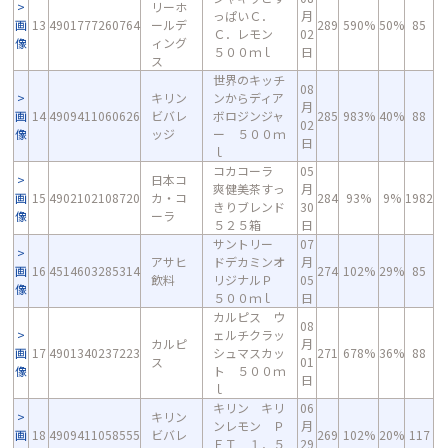
リーホ
っぱいＣ．
月
画
13
4901777260764
ールデ
289
590%
50%
85
Ｃ．レモン
02
像
ィング
５００ｍｌ
日
ス
世界のキッチ
08
キリン
ンからディア
月
画
14
4909411060626
ビバレ
ボロジンジャ
285
983%
40%
88
02
像
ッジ
ー ５００ｍ
日
ｌ
コカコーラ
05
日本コ
爽健美茶すっ
月
画
15
4902102108720
カ・コ
284
93%
9%
1982
きりブレンド
30
像
ーラ
５２５箱
日
サントリー
07
アサヒ
ドデカミンオ
月
画
16
4514603285314
274
102%
29%
85
飲料
リジナルＰ
05
像
５００ｍｌ
日
カルピス ウ
08
ェルチクラッ
カルピ
月
画
17
4901340237223
シュマスカッ
271
678%
36%
88
ス
01
像
ト ５００ｍ
日
ｌ
キリン キリ
06
キリン
ンレモン Ｐ
月
画
18
4909411058555
ビバレ
269
102%
20%
117
ＥＴ １．５
29