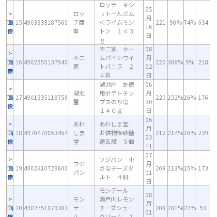
ロッテ キシ
05
ロッ
リトールガム
月
画
15
4903333187560
テ商
＜ライムミン
221
90%
74%
634
16
像
事
ト＞ １４３
日
ｇ
不二家 ホー
08
不二
ムパイホワイ
月
画
16
4902555137940
220
306%
9%
218
家
トバニラ ２
02
像
４枚
日
湖池屋 お徳
06
湖池
用ポテトチッ
月
画
17
4901335118759
220
152%
16%
176
屋
プスのり塩
30
像
１４０ｇ
日
06
あわ
あわしま堂
月
画
18
4970470053454
しま
お供物御砂糖
212
214%
10%
239
23
像
堂
蓮五段 ５個
日
07
フジパン 小
フジ
月
画
19
4902410729600
さなチーズタ
208
113%
15%
173
パン
01
像
ルト ４個
日
モンテール
08
モン
瀬戸内レモン
月
画
20
4902751079303
テー
チーズシュー
208
281%
22%
93
01
像
ル
クリーム １