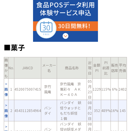
■菓子
画
出
PI
像
メーカー
金額
販売
平均
No.
JANCD
商品名称
現
前週
か
名
PI
店率
売価
日
比
も
05
京竹風庵 京
京竹
月
画
1
4520075007415
菓彩々 ＡＫ
1229
115%
6%
2402
風庵
23
像
Ｋー４０Ａ
日
バンダイ 妖
08
バン
怪ウォッチと
月
画
2
4543112854964
352
489%
16%
145
ダイ
もだち妖怪
02
像
１個
日
バンダイ 妖
08
バン
怪Ｗ妖怪メダ
月