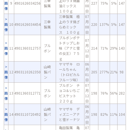
三幸
上のうす焼醤
月
画
9
4901626034256
227
75%
5%
147
製菓
油ミックス
08
像
１００ｇ
日
三幸製菓 極
07
三幸
上のうす焼ざ
月
画
10
4901626034454
220
137%
5%
147
製菓
らめミック
08
像
ス １００ｇ
日
ブルボンポテ
07
トチップしお
ブル
月
画
11
4901360312757
味（アナと雪
214
71%
29%
143
ボン
12
像
の女王）７５
日
ｇ
ヤマザキ ロ
06
山崎
ールちゃん
月
画
12
4903110262350
製パ
205
277%
21%
98
（トロピカル
01
像
ン
フルーツ味）
日
ブルボン チ
07
ブル
ョコ＆いちご
月
画
13
4901360312771
198
76%
56%
282
ボン
ビスケット
12
像
２２０ｇ
日
06
山崎
ヤマザキ デ
月
画
14
4903110720492
製パ
ィズニ－アナ
198
82%
11%
104
28
像
ン
と雪ド－ナツ
日
亀田製菓 亀
07