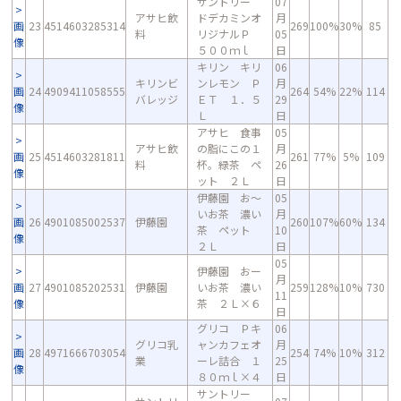
サントリー
07
アサヒ飲
ドデカミンオ
月
画
23
4514603285314
269
100%
30%
85
料
リジナルＰ
05
像
５００ｍｌ
日
キリン キリ
06
キリンビ
ンレモン Ｐ
月
画
24
4909411058555
264
54%
22%
114
バレッジ
ＥＴ １．５
29
像
Ｌ
日
アサヒ 食事
05
アサヒ飲
の脂にこの１
月
画
25
4514603281811
261
77%
5%
109
料
杯。緑茶 ペ
26
像
ット ２Ｌ
日
伊藤園 お～
05
いお茶 濃い
月
画
26
4901085002537
伊藤園
260
107%
60%
134
茶 ペット
10
像
２Ｌ
日
05
伊藤園 おー
月
画
27
4901085202531
伊藤園
いお茶 濃い
259
128%
10%
730
11
像
茶 ２Ｌ×６
日
グリコ Ｐキ
06
グリコ乳
ャンカフェオ
月
画
28
4971666703054
254
74%
10%
312
業
ーレ詰合 １
25
像
８０ｍｌ×４
日
サントリー