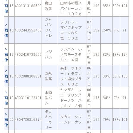
亀田
田の柿の種ス
月
画
15
4901313188583
193
85%
53%
191
製菓
パイシーカレ
01
像
ー １９２ｇ
日
ジャ
フリトレー
07
パン
マイクポップ
月
画
16
4902443551490
フリ
192
150%
7%
71
コーンのり
19
像
トレ
塩 ５０ｇ
日
ー
07
フジパン 小
フジ
月
画
17
4902410729600
さなチーズタ
185
82%
19%
174
パン
01
像
ルト ４個
日
森永 ウイダ
06
森永
ーｉｎタブレ
月
画
18
4902888208881
179
90%
65%
169
製菓
ット塩分プラ
21
像
ス ６８ｇ
日
ヤマザキ ウ
06
山崎
エーブリング
月
画
19
4903110123101
製パ
175
84%
7%
91
ドーナツ ハ
01
像
ン
チミツ ３個
日
タカ
07
キベ
タカキ クリ
月
画
20
4904730316874
172
79%
13%
101
ーカ
ームドーナツ
07
像
リー
日
07