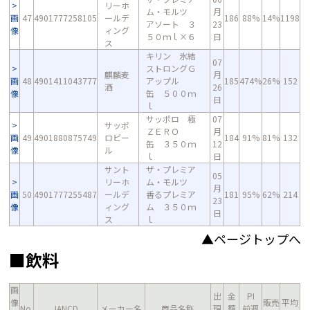
リーホ
ム・モルツ
月
画
47
4901777258105
ールデ
186
88%
14%
1198
アソート ３
23
像
ィング
５０ｍｌ×６
日
ス
キリン 氷結
07
ストロングＧ
麒麟麦
月
画
48
4901411043777
アップル
185
474%
26%
152
酒
26
像
缶 ５００ｍ
日
ｌ
サッポロ 極
07
サッポ
ＺＥＲＯ
月
画
49
4901880875749
ロビー
184
91%
81%
132
缶 ３５０ｍ
12
像
ル
ｌ
日
サント
ザ・プレミア
05
リーホ
ム・モルツ
月
画
50
4901777255487
ールデ
香るプレミア
181
95%
62%
214
23
像
ィング
ム ３５０ｍ
日
ス
ｌ
▲ページトップへ
■飲料
画
出
金
PI
像
販売
平均
No.
JANCD
メーカー名
商品名称
現
額
前週