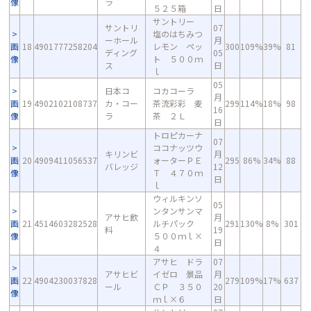
像
ラ
５２５箱
日
サントリー
サントリ
07
塩のはちみつ
ーホール
月
画
18
4901777258204
レモン ペッ
300
109%
39%
81
ディング
05
像
ト ５００ｍ
ス
日
ｌ
05
日本コ
コカコーラ
月
画
19
4902102108737
カ・コー
茶流彩彩 麦
299
114%
18%
98
16
像
ラ
茶 ２Ｌ
日
トロピカーナ
07
ココナッツウ
キリンビ
月
画
20
4909411056537
ォーターＰＥ
295
86%
34%
88
バレッジ
12
像
Ｔ ４７０ｍ
日
ｌ
ウィルキンソ
05
ンタンサンマ
アサヒ飲
月
画
21
4514603282528
ルチパック
291
130%
8%
301
料
19
像
５００ｍｌ×
日
４
アサヒ ドラ
07
アサヒビ
イゼロ 景品
月
画
22
4904230037828
279
109%
17%
637
ール
ＣＰ ３５０
20
像
ｍｌ×６
日