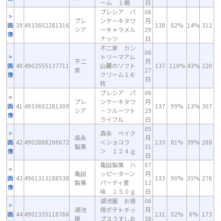
ーム １個
日
プレシア パ
06
プレ
ンケーキタワ
月
画
39
4933602281316
138
82%
14%
312
シア
ーキャラメル
29
像
ナッツ
日
不二家 カン
06
トリーマアム
不二
月
画
40
4902555137711
山麓のソフト
137
110%
43%
220
家
27
像
クリーム１６
日
枚
プレシア パ
06
プレ
ンケーキタワ
月
画
41
4933602281309
137
99%
13%
307
シア
－フルーツト
29
像
ライフル
日
05
森永 ベイク
森永
月
画
42
4902888206672
＜ショコラ
133
81%
39%
268
製菓
31
像
＞ １２４ｇ
日
亀田製菓 ハ
07
亀田
ッピーターン
月
画
43
4901313188538
133
90%
35%
276
製菓
パーティ夏
12
像
味 １５０ｇ
日
湖池屋 お徳
06
湖池
用ポテトチッ
月
画
44
4901335118766
131
52%
6%
173
屋
プスうすしお
30