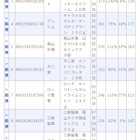
画
3
4901940028269
373
1243%
8%
130
ト
ッキー＆クリ
08
像
ーム １６枚
日
キャラメル＆
05
アッ
チェダーチー
月
画
4
4901958051730
361
75%
18%
177
シュ
ズポップコー
05
像
ン １００ｇ
日
栗山米菓 ば
06
栗山
かうけおつま
月
画
5
4901336705163
270
131%
10%
263
米菓
みミックス
19
像
９袋
日
不二家 カン
07
不二
トリーマアム
月
画
6
4902555138312
252
89%
31%
260
家
バニラレモ
17
像
ン １９枚
日
ロッテ キシ
05
ロッ
リトールガム
月
画
7
4903333187560
テ商
＜ライムミン
246
110%
77%
615
16
像
事
ト＞ １４３
日
ｇ
三幸製菓 極
07
三幸
上のうす焼塩
月
画
8
4901626034355
236
82%
5%
147
製菓
ミックス １
08
像
００ｇ
日
三幸製菓 極
07