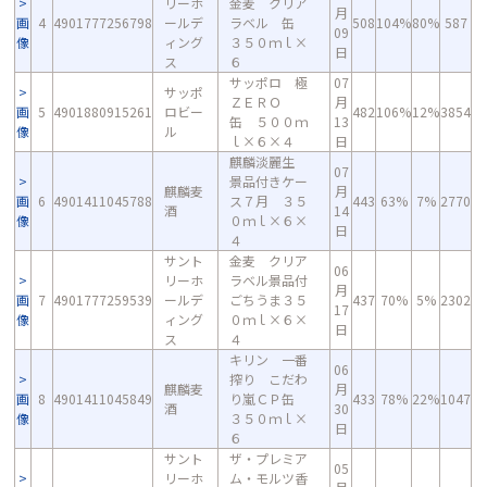
リーホ
金麦 クリア
月
画
4
4901777256798
ールデ
ラベル 缶
508
104%
80%
587
09
像
ィング
３５０ｍｌ×
日
ス
６
サッポロ 極
07
サッポ
ＺＥＲＯ
月
画
5
4901880915261
ロビー
482
106%
12%
3854
缶 ５００ｍ
13
像
ル
ｌ×６×４
日
麒麟淡麗生
07
景品付きケー
麒麟麦
月
画
6
4901411045788
ス７月 ３５
443
63%
7%
2770
酒
14
像
０ｍｌ×６×
日
４
サント
金麦 クリア
06
リーホ
ラベル景品付
月
画
7
4901777259539
ールデ
ごちうま３５
437
70%
5%
2302
17
像
ィング
０ｍｌ×６×
日
ス
４
キリン 一番
06
搾り こだわ
麒麟麦
月
画
8
4901411045849
り嵐ＣＰ缶
433
78%
22%
1047
酒
30
像
３５０ｍｌ×
日
６
サント
ザ・プレミア
05
リーホ
ム・モルツ香