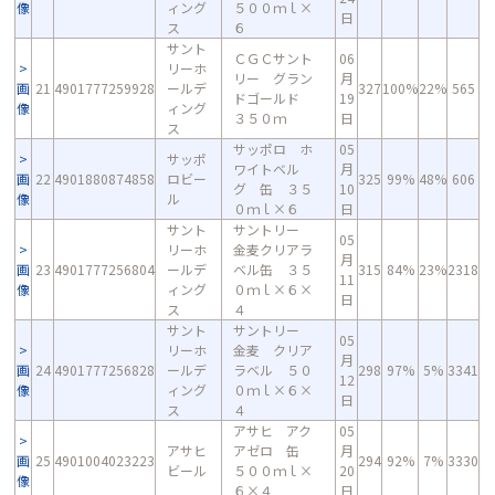
像
ィング
５００ｍｌ×
日
ス
６
サント
ＣＧＣサント
06
リーホ
リー グラン
月
画
21
4901777259928
ールデ
327
100%
22%
565
ドゴールド
19
像
ィング
３５０ｍ
日
ス
サッポロ ホ
05
サッポ
ワイトベル
月
画
22
4901880874858
ロビー
325
99%
48%
606
グ 缶 ３５
10
像
ル
０ｍｌ×６
日
サント
サントリー
05
リーホ
金麦クリアラ
月
画
23
4901777256804
ールデ
ベル缶 ３５
315
84%
23%
2318
11
像
ィング
０ｍｌ×６×
日
ス
４
サント
サントリー
05
リーホ
金麦 クリア
月
画
24
4901777256828
ールデ
ラベル ５０
298
97%
5%
3341
12
像
ィング
０ｍｌ×６×
日
ス
４
アサヒ アク
05
アサヒ
アゼロ 缶
月
画
25
4901004023223
294
92%
7%
3330
ビール
５００ｍｌ×
20
像
６×４
日