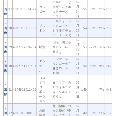
カルビー じ
07
カル
ゃがりこアボ
月
画
27
4901330574772
155
69%
72%
109
ビー
カドチーズ
04
像
５２ｇ
日
アルフォート
07
ブル
ＦＳコーヒー
月
画
28
4901360311750
154
81%
29%
258
ボン
＆ミルクチョ
07
像
コ １８４ｇ
日
07
明治 旬じゃ
月
画
29
4902777176284
明治
がバター味
153
222%
16%
112
22
像
６８ｇ
日
モンテール
07
モン
マンゴーの手
月
画
30
4902751077507
テー
150
68%
9%
248
巻きロール
01
像
ル
６個
日
ヨコ
ヤマ
ヨコヤマ カ
07
コー
ルフォルニア
月
画
31
4944929011425
149
7%
441
ポレ
産 クルミ１
28
像
ーシ
００ｇ
日
ョン
亀田製菓 つ
07
亀田
まみ種ピリ辛
月
画
32
4901313188606
148
65%
23%
192
製菓
ミックス １
03