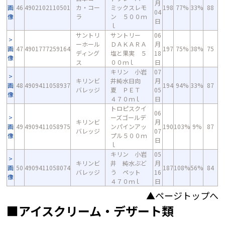
月
画
46
4902102110501
カ・コー
ミックスレモ
198
77%
33%
88
04
像
ラ
ン ５００ｍ
日
ｌ
サントリ
サントリー
06
ーホール
ＤＡＫＡＲＡ
月
画
47
4901777259164
197
75%
38%
75
ディング
塩と果実 ５
18
像
ス
００ｍｌ
日
キリン 小岩
07
キリンビ
井純水日向
月
画
48
4909411058937
194
94%
33%
87
バレッジ
夏 ＰＥＴ
05
像
４７０ｍｌ
日
トロピスクイ
06
ーズゴールデ
キリンビ
月
画
49
4909411058975
ンパインアッ
190
103%
9%
87
バレッジ
07
像
プル５００ｍ
日
ｌ
キリン 小岩
05
キリンビ
井 純水ぶど
月
画
50
4909411058074
187
108%
56%
84
バレッジ
う ペット
16
像
４７０ｍｌ
日
▲ページトップへ
■アイスクリーム・デザート類