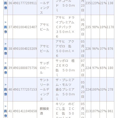
ンドゴール
月
画
36
4901777259911
ールデ
235
123%
21%
138
ド ５００ｍ
23
像
ィング
ｌ
日
ス
アサヒ ドラ
05
イプレミアム
アサヒ
月
画
37
4901004023407
ＣＰパック
235
98%
10%
1170
ビール
05
像
３５０ｍｌ×
日
６
アサヒ アク
05
アサヒ
アゼロ 缶
月
画
38
4901004023209
226
96%
37%
876
ビール
５００ｍｌ×
18
像
６
日
サッポロ 極
07
サッポ
ＺＥＲＯ
月
画
39
4901880875756
ロビー
224
97%
65%
180
缶 ５００ｍ
13
像
ル
ｌ
日
サント
ザ・プレミア
05
リーホ
ム・モルツ
月
画
40
4901777257153
ールデ
香るプレミア
224
100%
33%
278
23
像
ィング
ム ５００ｍ
日
ス
ｌ
キリン のど
05
麒麟麦
ごし生 ＩＣ
月
画
41
4901411045658
213
107%
27%
861
酒
Ｅ 缶 ５０
31
像
０ｍｌ×６
日