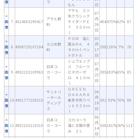
像
ラ
もん
日
アサヒ 三ツ
07
矢クラシック
アサヒ飲
月
画
7
4514603290417
サイダーＰＥ
404
475%
62%
87
料
26
像
Ｔ ５００ｍ
日
ｌ
ＰＯＭ 塩と
05
えひめ飲
夏みかん ４
月
画
8
4908729107184
398
126%
7%
78
料
９０ｍｌペッ
17
像
トボトル
日
シュウェップ
07
日本コ
ス フルーツ
月
画
9
4902102109963
カ・コー
ビネガーゼ
395
693%
65%
85
25
像
ラ
ロ ４１０ｍ
日
ｌ
ＧＲＥＥＮ
サントリ
06
ＤＡＫＡＲＡ
ーホール
月
画
10
4901777258310
麦茶手売りペ
392
93%
70%
80
ディング
18
像
ット５５０ｍ
ス
日
ｌ
06
日本コ
コカコーラ
月
画
11
4902102110310
カ・コー
海と太陽の恵
356
181%
26%
113
14
像
ラ
み ２Ｌ
日