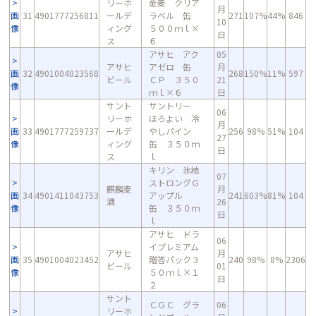
リーホ
金麦 クリア
月
画
31
4901777256811
ールデ
ラベル 缶
271
107%
44%
846
10
像
ィング
５００ｍｌ×
日
ス
６
アサヒ アク
05
アサヒ
アゼロ 缶
月
画
32
4901004023568
268
150%
11%
597
ビール
ＣＰ ３５０
21
像
ｍｌ×６
日
サント
サントリー
06
リーホ
ほろよい 冷
月
画
33
4901777259737
ールデ
やしパイン
256
98%
51%
104
27
像
ィング
缶 ３５０ｍ
日
ス
ｌ
キリン 氷結
07
ストロングＧ
麒麟麦
月
画
34
4901411043753
アップル
241
603%
81%
104
酒
26
像
缶 ３５０ｍ
日
ｌ
アサヒ ドラ
06
イプレミアム
アサヒ
月
画
35
4901004023452
贈答パック３
240
98%
8%
2306
ビール
01
像
５０ｍｌ×１
日
２
サント
ＣＧＣ グラ
06
リーホ