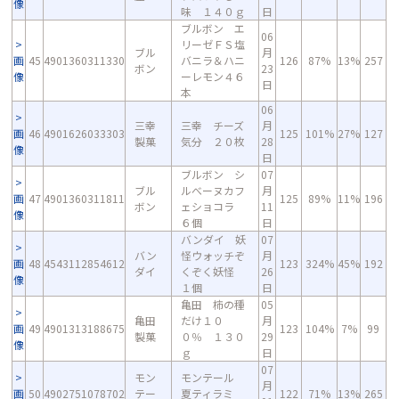
像
味 １４０ｇ
日
ブルボン エ
06
リーゼＦＳ塩
ブル
月
画
45
4901360311330
バニラ＆ハニ
126
87%
13%
257
ボン
23
像
ーレモン４６
日
本
06
三幸
三幸 チーズ
月
画
46
4901626033303
125
101%
27%
127
製菓
気分 ２０枚
28
像
日
ブルボン シ
07
ブル
ルべーヌカフ
月
画
47
4901360311811
125
89%
11%
196
ボン
ェショコラ
11
像
６個
日
バンダイ 妖
07
バン
怪ウォッチぞ
月
画
48
4543112854612
123
324%
45%
192
ダイ
くぞく妖怪
26
像
１個
日
亀田 柿の種
05
亀田
だけ１０
月
画
49
4901313188675
123
104%
7%
99
製菓
０％ １３０
29
像
ｇ
日
07
モン
モンテール
月
画
50
4902751078702
テー
夏ティラミ
122
71%
13%
265