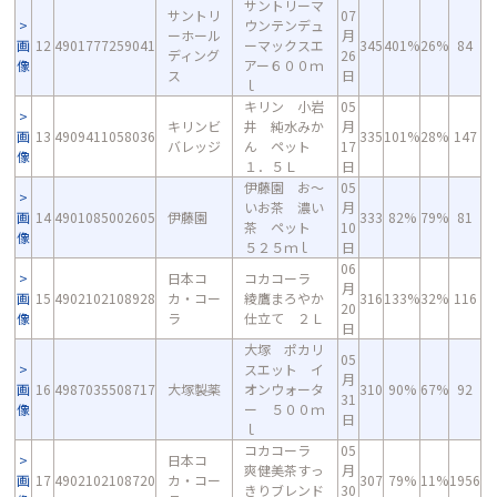
サントリーマ
サントリ
07
ウンテンデュ
ーホール
月
画
12
4901777259041
ーマックスエ
345
401%
26%
84
ディング
26
像
アー６００ｍ
ス
日
ｌ
キリン 小岩
05
キリンビ
井 純水みか
月
画
13
4909411058036
335
101%
28%
147
バレッジ
ん ペット
17
像
１．５Ｌ
日
伊藤園 お～
05
いお茶 濃い
月
画
14
4901085002605
伊藤園
333
82%
79%
81
茶 ペット
10
像
５２５ｍｌ
日
06
日本コ
コカコーラ
月
画
15
4902102108928
カ・コー
綾鷹まろやか
316
133%
32%
116
20
像
ラ
仕立て ２Ｌ
日
大塚 ポカリ
05
スエット イ
月
画
16
4987035508717
大塚製薬
オンウォータ
310
90%
67%
92
31
像
ー ５００ｍ
日
ｌ
コカコーラ
05
日本コ
爽健美茶すっ
月
画
17
4902102108720
カ・コー
307
79%
11%
1956
きりブレンド
30