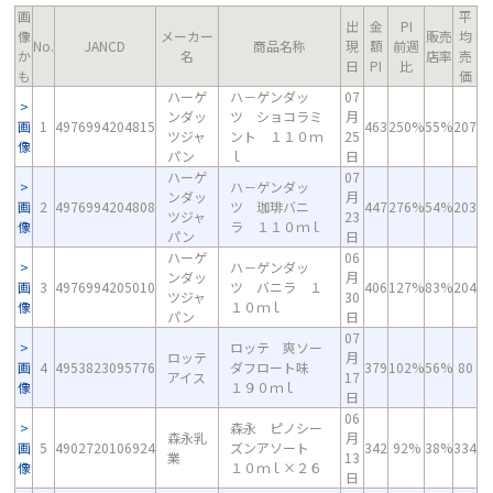
画
平
出
金
PI
像
メーカー
販売
均
No.
JANCD
商品名称
現
額
前週
か
名
店率
売
日
PI
比
も
価
ハーゲ
ハ－ゲンダッ
07
ンダッ
ツ ショコラミ
月
画
1
4976994204815
463
250%
55%
207
ツジャ
ント １１０ｍ
25
像
パン
ｌ
日
ハーゲ
07
ハ－ゲンダッ
ンダッ
月
画
2
4976994204808
ツ 珈琲バニ
447
276%
54%
203
ツジャ
23
像
ラ １１０ｍｌ
パン
日
ハーゲ
06
ハ－ゲンダッ
ンダッ
月
画
3
4976994205010
ツ バニラ １
406
127%
83%
204
ツジャ
30
像
１０ｍｌ
パン
日
07
ロッテ 爽ソー
ロッテ
月
画
4
4953823095776
ダフロート味
379
102%
56%
80
アイス
17
像
１９０ｍｌ
日
06
森永 ピノシー
森永乳
月
画
5
4902720106924
ズンアソート
342
92%
38%
334
業
13
像
１０ｍｌ×２６
日