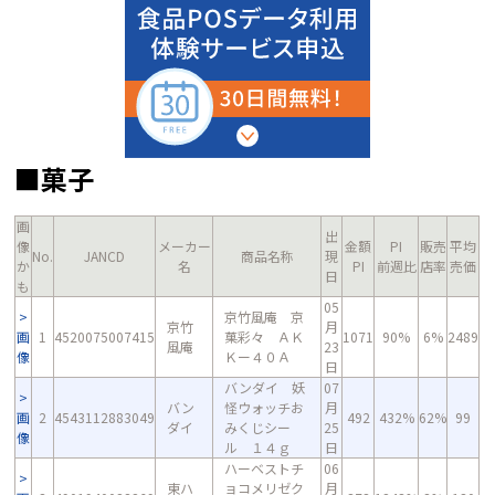
■菓子
画
出
像
メーカー
金額
PI
販売
平均
No.
JANCD
商品名称
現
か
名
PI
前週比
店率
売価
日
も
05
京竹風庵 京
京竹
月
画
1
4520075007415
菓彩々 ＡＫ
1071
90%
6%
2489
風庵
23
像
Ｋー４０Ａ
日
バンダイ 妖
07
バン
怪ウォッチお
月
画
2
4543112883049
492
432%
62%
99
ダイ
みくじシー
25
像
ル １４ｇ
日
ハーベストチ
06
東ハ
ョコメリゼク
月