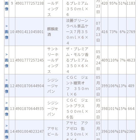
月
画
9
4901777257238
ールデ
るプレミアム
420
95%
51%
1183
23
像
ィング
３５０ｍｌ×
日
ス
６
淡麗グリーン
07
ラベル景品ケ
麒麟麦
月
画
10
4901411045801
ース７月３５
416
73%
6%
2769
酒
13
像
０ｍｌ×６×
日
４
サント
ザ・プレミア
05
リーホ
ム・モルツ香
月
画
11
4901777257245
ールデ
るプレミアム
409
110%
7%
4623
24
像
ィング
３５０×６×
日
ス
４
ＣＧＣ ジェ
05
シジシ
ント糖質オ
月
画
12
4901870644904
ージャ
399
106%
13%
489
フ ３５０ｍ
10
像
パン
ｌ×６
日
ＣＧＣ ジェ
05
シジシ
ントプラス
月
画
13
4901870644935
ージャ
398
101%
15%
664
５００ｍｌ×
10
像
パン
６缶
日
アサヒ アク
05
アサヒ
アゼロ 缶
月
画
14
4901004023247
396
106%
18%
2360
ビール
３５０ｍｌ×
17
像
６×４
日