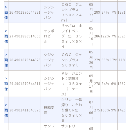
ＣＧＣ ジェ
05
シジシ
ントプラス
月
画
26
4901870644881
ージャ
289
84%
7%
1871
３５０×２４
27
像
パン
ｍｌ
日
サッポロ ホ
05
サッポ
ワイトベル
月
画
27
4901880914950
ロビー
グ 缶 ３５
286
122%
7%
2326
10
像
ル
０ｍｌ×６×
日
４
05
シジシ
ＣＧＣ ジェ
月
画
28
4901870644928
ージャ
ントプラス
279
99%
17%
118
26
像
パン
５００ｍｌ
日
ＰＢ ジェン
05
シジシ
ト：糖質オ
月
画
29
4901870644911
ージャ
フ ３５０ｍ
278
84%
6%
1862
17
像
パン
ｌ（１ケー
日
ス）
キリン 一番
07
搾り こだわ
麒麟麦
月
画
30
4901411045870
り嵐ＣＰ缶
275
100%
9%
1425
酒
06
像
５００ｍｌ×
日
６
サント
サントリー
05