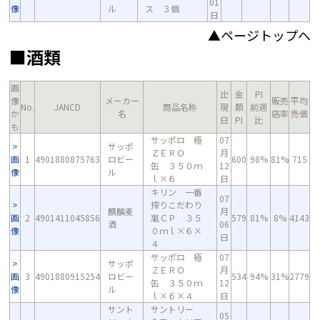
01
像
ル
ス ３個
日
▲ページトップへ
■酒類
画
出
金
PI
像
メーカー
販売
平均
No.
JANCD
商品名称
現
額
前週
か
名
店率
売価
日
PI
比
も
サッポロ 極
07
サッポ
ＺＥＲＯ
月
画
1
4901880875763
ロビー
600
98%
81%
715
缶 ３５０ｍ
12
像
ル
ｌ×６
日
キリン 一番
07
搾りこだわり
麒麟麦
月
画
2
4901411045856
嵐ＣＰ ３５
579
81%
8%
4143
酒
06
像
０ｍｌ×６×
日
４
サッポロ 極
07
サッポ
ＺＥＲＯ
月
画
3
4901880915254
ロビー
534
94%
31%
2779
缶 ３５０ｍ
12
像
ル
ｌ×６×４
日
サント
サントリー
05