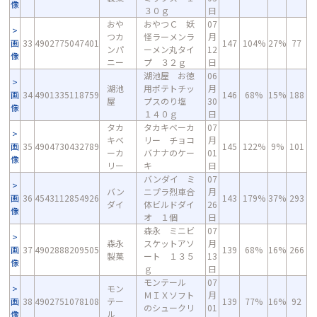
像
３０ｇ
日
おや
おやつＣ 妖
07
つカ
怪ラーメンラ
月
画
33
4902775047401
147
104%
27%
77
ンパ
ーメン丸タイ
12
像
ニー
プ ３２ｇ
日
湖池屋 お徳
06
湖池
用ポテトチッ
月
画
34
4901335118759
146
68%
15%
188
屋
プスのり塩
30
像
１４０ｇ
日
タカ
タカキベーカ
07
キベ
リー チョコ
月
画
35
4904730432789
145
122%
9%
101
ーカ
バナナのケー
01
像
リー
キ
日
バンダイ ミ
07
バン
ニプラ烈車合
月
画
36
4543112854926
143
179%
37%
293
ダイ
体ビルドダイ
26
像
オ １個
日
森永 ミニビ
07
森永
スケットアソ
月
画
37
4902888209505
139
68%
16%
266
製菓
ート １３５
13
像
ｇ
日
モンテール
07
モン
ＭＩＸソフト
月
画
38
4902751078108
テー
139
77%
16%
92
のシュークリ
01
像
ル