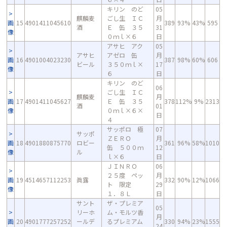
キリン のど
05
麒麟麦
ごし生 ＩＣ
月
画
15
4901411045610
389
93%
43%
595
酒
Ｅ 缶 ３５
31
像
０ｍｌ×６
日
アサヒ アク
05
アサヒ
アゼロ 缶
月
画
16
4901004023230
387
98%
60%
606
ビール
３５０ｍｌ×
17
像
６
日
キリン のど
06
ごし生 ＩＣ
麒麟麦
月
画
17
4901411045627
Ｅ 缶 ３５
378
112%
9%
2313
酒
01
像
０ｍｌ×６×
日
４
サッポロ 極
07
サッポ
ＺＥＲＯ
月
画
18
4901880875770
ロビー
361
96%
58%
1010
缶 ５００ｍ
12
像
ル
ｌ×６
日
ＪＩＮＲＯ
06
２５度 ペッ
月
画
19
4514657112253
眞露
332
90%
12%
1066
ト 限定
29
像
１．８Ｌ
日
サント
ザ・プレミア
05
リーホ
ム・モルツ香
月
画
20
4901777257252
ールデ
るプレミアム
330
94%
23%
1555
24