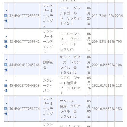
サント
ＣＧＣ グラ
06
リーホ
ンドゴール
月
画
42
4901777259935
ールデ
211
74%
9%
2234
ド ３５０ｍ
25
像
ィング
ｌ×２４
日
ス
サント
ＣＧＣサント
06
リーホ
リー グラン
月
画
43
4901777259942
ールデ
209
92%
17%
795
ドゴールド
20
像
ィング
５００ｍ
日
ス
キリン ビタ
06
麒麟麦
ーズ レモン
月
画
44
4901411045146
202
104%
60%
106
酒
ライム 缶
07
像
３５０ｍｌ
日
ＣＧＣ ジェ
05
シジシ
ント糖質オ
月
画
45
4901870644959
ージャ
192
101%
11%
118
フ ５００ｍ
26
像
パン
ｌ
日
サント
サントリー
05
リーホ
金麦 クリア
月
画
46
4901777256774
ールデ
192
102%
58%
153
ラベル 缶
09
像
ィング
５００ｍｌ
日
ス
サント
ザ・プレミア
06