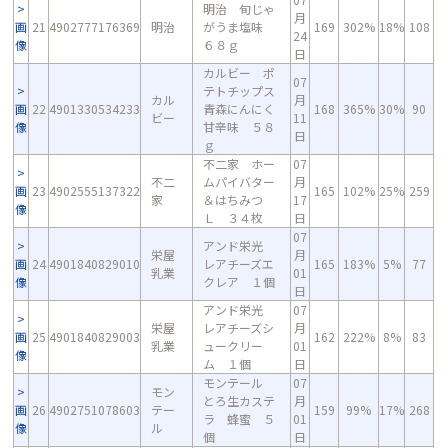
明治 旬じゃ
月
画
21
4902777176369
明治
がうま塩味
169
302%
18%
108
24
像
６８ｇ
日
カルビー ポ
07
テトチップス
カル
月
画
22
4901330534233
青森にんにく
168
365%
30%
90
ビー
11
像
甘辛味 ５８
日
ｇ
不二家 ホー
07
不二
ムパイバター
月
画
23
4902555137322
165
102%
25%
259
家
＆はちみつ
17
像
Ｌ ３４枚
日
07
アンド栄光
栄屋
月
画
24
4901840829010
レアチーズエ
165
183%
5%
77
乳業
01
像
クレア １個
日
アンド栄光
07
栄屋
レアチーズシ
月
画
25
4901840829003
162
222%
8%
83
乳業
ュークリー
01
像
ム １個
日
モンテール
07
モン
とろ生カステ
月
画
26
4902751078603
テー
159
99%
17%
268
ラ 蜂蜜 ５
01
像
ル
個
日