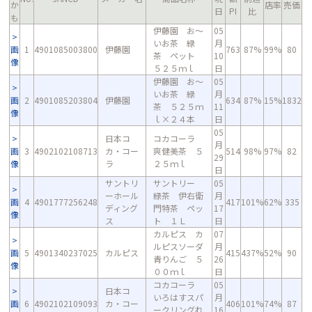
か
店率
売価
日
PI
比
も
伊藤園 お～
05
いお茶 緑
月
画
1
4901085003800
伊藤園
763
87%
99%
80
茶 ペット
10
像
５２５ｍｌ
日
伊藤園 お～
05
いお茶 緑
月
画
2
4901085203804
伊藤園
634
87%
15%
1832
茶 ５２５ｍ
11
像
ｌ×２４本
日
05
日本コ
コカコーラ
月
画
3
4902102108713
カ・コー
爽健美茶 ５
514
98%
97%
82
29
像
ラ
２５ｍｌ
日
サントリ
サントリー
05
ーホール
緑茶 伊右衛
月
画
4
4901777256248
417
101%
62%
335
ディング
門特茶 ペッ
17
像
ス
ト １Ｌ
日
カルピス カ
07
ルピスソーダ
月
画
5
4901340237025
カルピス
415
437%
52%
90
青りんご ５
26
像
００ｍｌ
日
コカコーラ
05
日本コ
いろはすスパ
月
画
6
4902102109093
カ・コー
406
101%
74%
87
ークリングれ
16