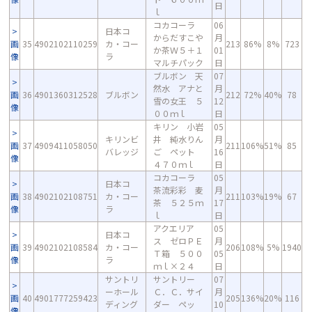
日
ｌ
コカコーラ
06
日本コ
からだすこや
月
画
35
4902102110259
カ・コー
213
86%
8%
723
か茶Ｗ５＋１
01
像
ラ
マルチパック
日
ブルボン 天
07
然水 アナと
月
画
36
4901360312528
ブルボン
212
72%
40%
78
雪の女王 ５
12
像
００ｍｌ
日
キリン 小岩
05
キリンビ
井 純水りん
月
画
37
4909411058050
211
106%
51%
85
バレッジ
ご ペット
16
像
４７０ｍｌ
日
コカコーラ
05
日本コ
茶流彩彩 麦
月
画
38
4902102108751
カ・コー
211
103%
19%
67
茶 ５２５ｍ
17
像
ラ
ｌ
日
アクエリア
05
日本コ
ス ゼロＰＥ
月
画
39
4902102108584
カ・コー
206
108%
5%
1940
Ｔ箱 ５００
05
像
ラ
ｍｌ×２４
日
サントリ
サントリー
07
ーホール
Ｃ．Ｃ．サイ
月
画
40
4901777259423
205
136%
20%
116
ディング
ダー ペッ
10
像