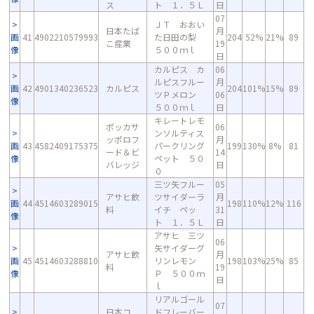
ス
ト １．５Ｌ
日
07
ＪＴ おおい
日本たば
月
画
41
4902210579993
た日田の梨
204
52%
21%
89
こ産業
19
像
５００ｍｌ
日
カルピス カ
06
ルピスフルー
月
画
42
4901340236523
カルピス
204
101%
15%
89
ツＰメロン
06
像
５００ｍｌ
日
キレートレモ
ポッカサ
06
ンソルティス
ッポロフ
月
画
43
4582409175375
パークリング
199
130%
8%
81
ード＆ビ
14
像
ペット ５０
バレッジ
日
０
三ツ矢フルー
05
アサヒ飲
ツサイダーラ
月
画
44
4514603289015
198
110%
12%
116
料
イチ ペッ
31
像
ト １．５Ｌ
日
アサヒ 三ツ
06
矢サイダーグ
アサヒ飲
月
画
45
4514603288810
リンレモン
198
103%
25%
85
料
19
像
Ｐ ５００ｍ
日
ｌ
リアルゴール
07
日本コ
ドフレーバー