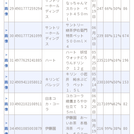
サントリ
07
なっちゃんマ
ーホール
月
画
29
4901777259294
スカット ペ
247
66%
50%
86
ディング
19
像
ット４５０ｍ
ス
日
ｌ
サントリー
サントリ
06
緑茶伊右衛門
ーホール
月
画
30
4901777261099
特茶ペット
239
88%
11%
674
ディング
16
像
５００ｍｌ×
ス
日
４
ハート 妖怪
05
ウォッチどろ
月
画
31
4977629241885
ハート
235
210%
16%
196
りんドリン
25
像
ク １２ｇ
日
キリン 小岩
05
キリンビ
井 純水ぶど
月
画
32
4909411058012
230
100%
50%
153
バレッジ
う ペット
14
像
１．５Ｌ
日
コカコーラ
06
日本コ
綾鷹まろやか
月
画
33
4902102108911
カ・コー
217
109%
62%
82
仕立て ５２
20
像
ラ
５ｍｌ
日
伊藤園 お～
06
いお茶 本格
月
画
34
4901085003879
伊藤園
冷茶 ペッ
216
99%
38%
80
19
像
ト ６００ｍ