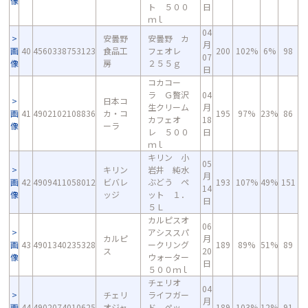
像
ト ５００
日
ｍｌ
04
安曇野
安曇野 カ
月
画
40
4560338753123
食品工
フェオレ
200
102%
6%
98
07
像
房
２５５ｇ
日
コカコー
ラ Ｇ贅沢
04
日本コ
生クリーム
月
画
41
4902102108836
カ・コ
195
97%
23%
86
カフェオ
18
像
ーラ
レ ５００
日
ｍｌ
キリン 小
05
キリン
岩井 純水
月
画
42
4909411058012
ビバレ
ぶどう ペ
193
107%
49%
151
14
像
ッジ
ット １．
日
５Ｌ
カルピスオ
06
アシススパ
カルピ
月
画
43
4901340235328
ークリング
189
89%
51%
89
ス
20
像
ウォーター
日
５００ｍｌ
チェリオ
04
チェリ
ライフガー
月
画
44
4902074010625
オジャ
ド ペッ
189
103%
12%
91