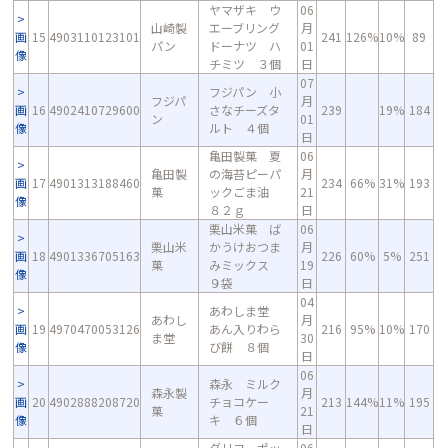
ヤマザキ ウ
06
山崎製
エーブリング
月
画
15
4903110123101
241
126%
10%
89
パン
ドーナツ ハ
01
像
チミツ ３個
日
07
フジパン 小
フジパ
月
画
16
4902410729600
さなチーズタ
239
19%
184
ン
01
像
ルト ４個
日
亀田製菓 夏
06
亀田製
の海苔ピーパ
月
画
17
4901313188460
234
66%
31%
193
菓
ックごま油
21
像
８２ｇ
日
栗山米菓 ば
06
栗山米
かうけおつま
月
画
18
4901336705163
226
60%
5%
251
菓
みミックス
19
像
９袋
日
04
あわしま堂
あわし
月
画
19
4970470053126
あん入りわら
216
95%
10%
170
ま堂
30
像
び餅 ８個
日
06
森永 ミルク
森永製
月
画
20
4902888208720
チョコケー
213
144%
11%
195
菓
21
像
キ ６個
日
グリコ ポッ
06