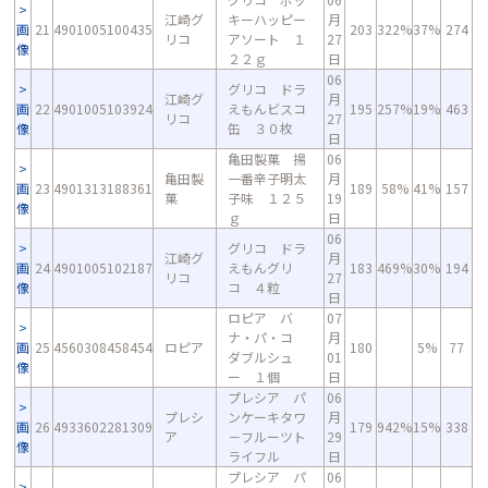
江崎グ
キーハッピー
月
画
21
4901005100435
203
322%
37%
274
リコ
アソート １
27
像
２２ｇ
日
06
グリコ ドラ
江崎グ
月
画
22
4901005103924
えもんビスコ
195
257%
19%
463
リコ
27
像
缶 ３０枚
日
亀田製菓 揚
06
亀田製
一番辛子明太
月
画
23
4901313188361
189
58%
41%
157
菓
子味 １２５
19
像
ｇ
日
06
グリコ ドラ
江崎グ
月
画
24
4901005102187
えもんグリ
183
469%
30%
194
リコ
27
像
コ ４粒
日
ロピア バ
07
ナ・パ・コ
月
画
25
4560308458454
ロピア
180
5%
77
ダブルシュ
01
像
ー １個
日
プレシア パ
06
プレシ
ンケーキタワ
月
画
26
4933602281309
179
942%
15%
338
ア
－フルーツト
29
像
ライフル
日
プレシア パ
06