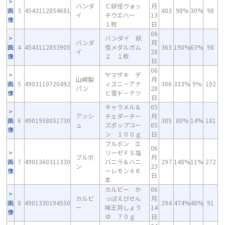
バンダ
Ｃ妖怪ウォッ
月
画
3
4543112854681
403
98%
30%
98
イ
チウエハー
13
像
１枚
日
06
バンダイ 妖
バンダ
月
画
4
4543112853905
怪メダルガム
363
190%
63%
98
イ
28
像
２ １枚
日
06
ヤマザキ デ
山崎製
月
画
5
4903110720492
ィズニ－アナ
306
333%
9%
102
パン
28
像
と雪ド－ナツ
日
キャラメル＆
05
アッシ
チェダーチー
月
画
6
4901958051730
305
80%
14%
181
ュ
ズポップコー
05
像
ン １００ｇ
日
ブルボン エ
06
リーゼＦＳ塩
ブルボ
月
画
7
4901360311330
バニラ＆ハニ
297
148%
11%
272
ン
23
像
ーレモン４６
日
本
カルビー か
06
カルビ
っぱえびせん
月
画
8
4901330194550
294
474%
48%
91
ー
味王将しょう
14
像
ゆ ７０ｇ
日