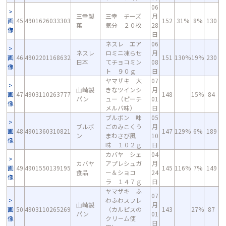
06
三幸製
三幸 チーズ
月
画
45
4901626033303
152
31%
8%
130
菓
気分 ２０枚
28
像
日
ネスレ エア
06
ネスレ
ロミニ凍らせ
月
画
46
4902201168632
151
130%
19%
230
日本
てチョコミン
08
像
ト ９０ｇ
日
ヤマザキ 大
07
山崎製
きなツインシ
月
画
47
4903110263777
148
15%
84
パン
ュー（ピーチ
01
像
メルバ味）
日
ブルボン 味
05
ブルボ
ごのみこくう
月
画
48
4901360310821
147
129%
6%
189
ン
まわさび風
10
像
味 １０２ｇ
日
カバヤ シェ
04
カバヤ
アプレシュガ
月
画
49
4901550139195
145
116%
7%
149
食品
ー＆ショコ
24
像
ラ １４７ｇ
日
ヤマザキ ふ
07
わふわスフレ
山崎製
月
画
50
4903110265269
（カルピスの
143
27%
87
パン
01
像
クリ－ム使
日