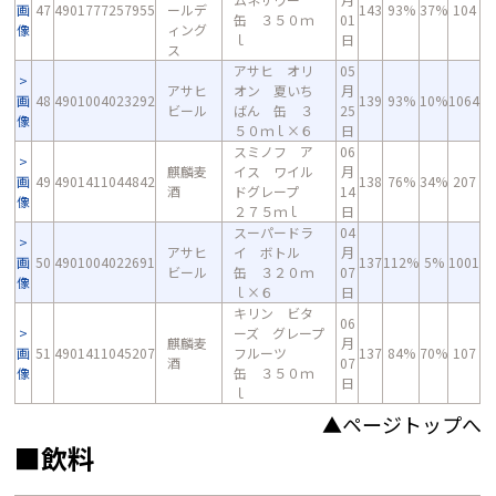
画
47
4901777257955
ールデ
143
93%
37%
104
缶 ３５０ｍ
01
像
ィング
ｌ
日
ス
アサヒ オリ
05
アサヒ
オン 夏いち
月
画
48
4901004023292
139
93%
10%
1064
ビール
ばん 缶 ３
25
像
５０ｍｌ×６
日
スミノフ ア
06
麒麟麦
イス ワイル
月
画
49
4901411044842
138
76%
34%
207
酒
ドグレープ
14
像
２７５ｍｌ
日
スーパードラ
04
アサヒ
イ ボトル
月
画
50
4901004022691
137
112%
5%
1001
ビール
缶 ３２０ｍ
07
像
ｌ×６
日
キリン ビタ
06
ーズ グレープ
麒麟麦
月
画
51
4901411045207
フルーツ
137
84%
70%
107
酒
07
像
缶 ３５０ｍ
日
ｌ
▲ページトップへ
■飲料