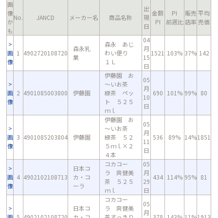
画
出
像
金額
PI
販売
平均
No.
JANCD
メーカー名
商品名称
現
か
PI
前週比
店率
売価
日
も
04
森永 あじ
森永乳
月
画
1
4902720108720
わい便り
1521
103%
37%
142
業
15
像
１Ｌ
日
伊藤園 お
05
～いお茶
月
画
2
4901085003800
伊藤園
緑茶 ペッ
690
101%
99%
80
10
像
ト ５２５
日
ｍｌ
伊藤園 お
05
～いお茶
月
画
3
4901085203804
伊藤園
緑茶 ５２
536
89%
14%
1851
11
像
５ｍｌ×２
日
４本
コカコー
05
日本コ
ラ 爽健美
月
画
4
4902102108713
カ・コ
434
114%
95%
81
茶 ５２５
29
像
ーラ
ｍｌ
日
コカコー
05
日本コ
ラ 爽健美
月
画
5
4902102108720
カ・コ
茶すっきり
378
143%
11%
1913