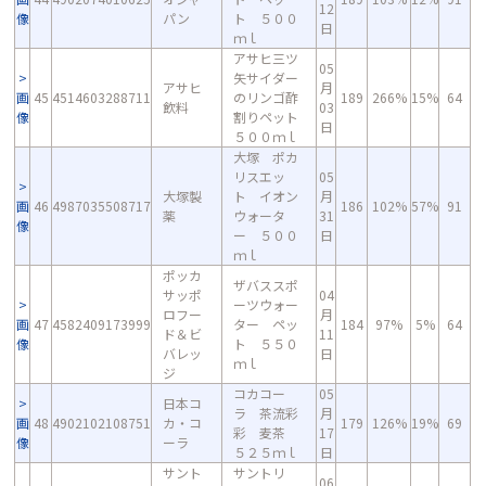
12
像
パン
ト ５００
日
ｍｌ
アサヒ三ツ
05
矢サイダー
アサヒ
月
画
45
4514603288711
のリンゴ酢
189
266%
15%
64
飲料
03
像
割りペット
日
５００ｍｌ
大塚 ポカ
リスエッ
05
大塚製
ト イオン
月
画
46
4987035508717
186
102%
57%
91
薬
ウォータ
31
像
ー ５００
日
ｍｌ
ポッカ
ザバススポ
サッポ
04
ーツウォー
ロフー
月
画
47
4582409173999
ター ペッ
184
97%
5%
64
ド＆ビ
11
像
ト ５５０
バレッ
日
ｍｌ
ジ
コカコー
05
日本コ
ラ 茶流彩
月
画
48
4902102108751
カ・コ
179
126%
19%
69
彩 麦茶
17
像
ーラ
５２５ｍｌ
日
サント
サントリ
06