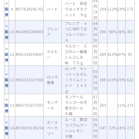
04
ハート 妖怪
月
画
9
4977629241762
ハート
ウォッチタブ
294
112%
19%
175
19
像
レット ９ｇ
日
プレシア ４
04
プレシ
つに切れてる
月
画
10
4933602288605
290
98%
30%
307
ア
フルーツロー
30
像
ル
日
カルビー え
06
カルビ
びせん一番槍
月
画
11
4901330194567
289
413%
47%
92
ー
こんぶしお
16
像
味 ７０ｇ
日
ロッテ キシ
05
リトールガム
ロッテ
月
画
12
4903333187560
＜ライムミン
266
115%
70%
622
商事
16
像
ト＞ １４３
日
ｇ
モンテール
07
モンテ
マンゴーの手
月
画
13
4902751077507
263
11%
273
ール
巻きロール
01
像
６個
日
エ－ス 厚切
05
エース
りバウムクー
月
画
14
4970055145154
ベーカ
247
72%
16%
273
ヘンレモン
30
像
リー
９個
日