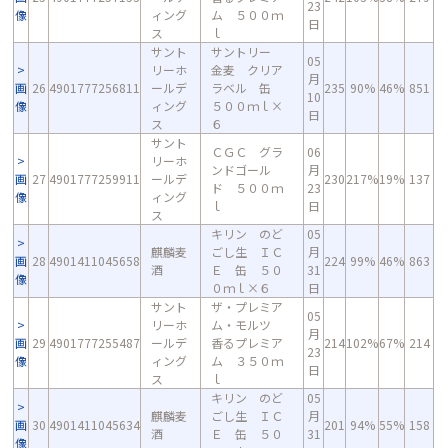
23
像
ィング
ム ５００ｍ
日
ス
ｌ
サント
サントリー
05
リーホ
金麦 クリア
月
画
26
4901777256811
ールデ
ラベル 缶
235
90%
46%
851
10
像
ィング
５００ｍｌ×
日
ス
６
サント
ＣＧＣ グラ
06
リーホ
ンドゴール
月
画
27
4901777259911
ールデ
230
217%
19%
137
ド ５００ｍ
23
像
ィング
ｌ
日
ス
キリン のど
05
麒麟麦
ごし生 ＩＣ
月
画
28
4901411045658
224
99%
46%
863
酒
Ｅ 缶 ５０
31
像
０ｍｌ×６
日
サント
ザ・プレミア
05
リーホ
ム・モルツ
月
画
29
4901777255487
ールデ
香るプレミア
214
102%
67%
214
23
像
ィング
ム ３５０ｍ
日
ス
ｌ
キリン のど
05
麒麟麦
ごし生 ＩＣ
月
画
30
4901411045634
201
94%
55%
158
酒
Ｅ 缶 ５０
31
像