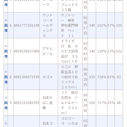
30
像
ーラ
ブレンド５
日
２５箱
サント
サントリ
05
リーホ
ー 緑茶
月
画
6
4901777256248
ールデ
伊右衛門特
349
101%
57%
335
17
像
ィング
茶 ペッ
日
ス
ト １Ｌ
ドライゼ
05
ロ 缶 カ
アサヒ
月
画
7
4904230037408
ルピス試供
340
130%
13%
622
ビール
03
像
品付 ３５
日
０ｍｌ×６
カゴメ 野
06
菜生活１０
月
画
8
4901306071939
カゴメ
０紀州うめ
335
728%
65%
83
28
像
ミックス
日
２００ｍｌ
ＪＴ 桃の
06
日本た
天然水 ソ
月
画
9
4902210580395
ばこ産
ルト＆ピー
330
717%
25%
88
28
像
業
チ ５００
日
ｍｌ
コカコー
05
日本コ
ラ いろは
月