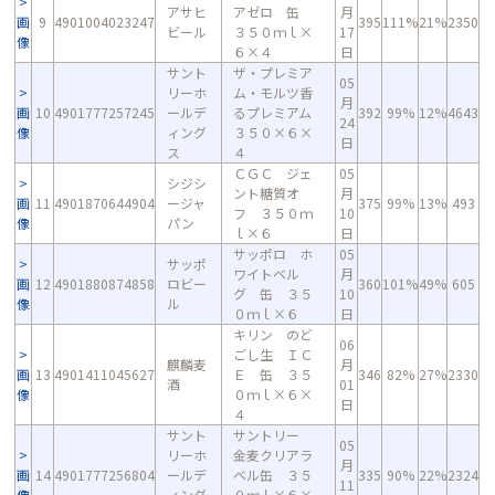
アサヒ
アゼロ 缶
月
画
9
4901004023247
395
111%
21%
2350
ビール
３５０ｍｌ×
17
像
６×４
日
サント
ザ・プレミア
05
リーホ
ム・モルツ香
月
画
10
4901777257245
ールデ
るプレミアム
392
99%
12%
4643
24
像
ィング
３５０×６×
日
ス
４
ＣＧＣ ジェ
05
シジシ
ント糖質オ
月
画
11
4901870644904
ージャ
375
99%
13%
493
フ ３５０ｍ
10
像
パン
ｌ×６
日
サッポロ ホ
05
サッポ
ワイトベル
月
画
12
4901880874858
ロビー
360
101%
49%
605
グ 缶 ３５
10
像
ル
０ｍｌ×６
日
キリン のど
06
ごし生 ＩＣ
麒麟麦
月
画
13
4901411045627
Ｅ 缶 ３５
346
82%
27%
2330
酒
01
像
０ｍｌ×６×
日
４
サント
サントリー
05
リーホ
金麦クリアラ
月
画
14
4901777256804
ールデ
ベル缶 ３５
335
90%
22%
2324
11
像
ィング
０ｍｌ×６×