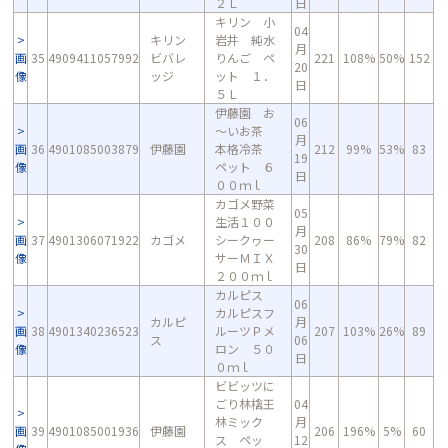
２Ｌ
日
キリン 小
04
キリン
岩井 純水
月
画
35
4909411057992
ビバレ
りんご ペ
221
108%
50%
152
20
像
ッジ
ット １．
日
５Ｌ
伊藤園 お
06
～いお茶
月
画
36
4901085003879
伊藤園
本格冷茶
212
99%
53%
83
19
像
ペット ６
日
００ｍｌ
カゴメ野菜
05
生活１００
月
画
37
4901306071922
カゴメ
シークヮー
208
86%
79%
82
30
像
サーＭＩＸ
日
２００ｍｌ
カルピス
06
カルピスフ
カルピ
月
画
38
4901340236523
ルーツＰメ
207
103%
26%
89
ス
06
像
ロン ５０
日
０ｍｌ
ビビッツに
ごり林檎王
04
林ミック
月
画
39
4901085001936
伊藤園
206
196%
5%
60
ス ペッ
12