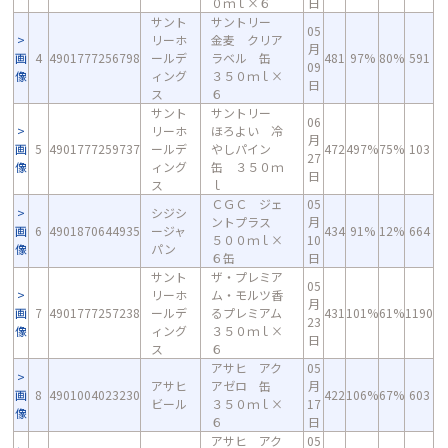
０ｍｌ×６
日
サント
サントリー
05
リーホ
金麦 クリア
月
画
4
4901777256798
ールデ
ラベル 缶
481
97%
80%
591
09
像
ィング
３５０ｍｌ×
日
ス
６
サント
サントリー
06
リーホ
ほろよい 冷
月
画
5
4901777259737
ールデ
やしパイン
472
497%
75%
103
27
像
ィング
缶 ３５０ｍ
日
ス
ｌ
ＣＧＣ ジェ
05
シジシ
ントプラス
月
画
6
4901870644935
ージャ
434
91%
12%
664
５００ｍｌ×
10
像
パン
６缶
日
サント
ザ・プレミア
05
リーホ
ム・モルツ香
月
画
7
4901777257238
ールデ
るプレミアム
431
101%
61%
1190
23
像
ィング
３５０ｍｌ×
日
ス
６
アサヒ アク
05
アサヒ
アゼロ 缶
月
画
8
4901004023230
422
106%
67%
603
ビール
３５０ｍｌ×
17
像
６
日
アサヒ アク
05