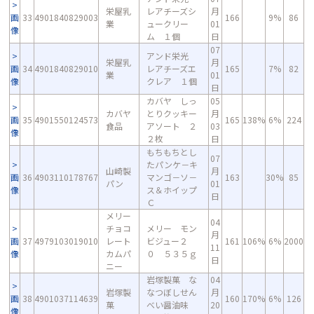
栄屋乳
レアチーズシ
月
画
33
4901840829003
166
9%
86
業
ュークリー
01
像
ム １個
日
07
アンド栄光
栄屋乳
月
画
34
4901840829010
レアチーズエ
165
7%
82
業
01
像
クレア １個
日
カバヤ しっ
05
カバヤ
とりクッキー
月
画
35
4901550124573
165
138%
6%
224
食品
アソート ２
03
像
２枚
日
もちもちとし
07
たパンケ－キ
山崎製
月
画
36
4903110178767
マンゴ－ソ－
163
30%
85
パン
01
像
ス＆ホイップ
日
Ｃ
メリー
04
チョコ
メリー モン
月
画
37
4979103019010
レート
ビジュー２
161
106%
6%
2000
11
像
カムパ
０ ５３５ｇ
日
ニー
岩塚製菓 な
04
岩塚製
なつぼしせん
月
画
38
4901037114639
160
170%
6%
126
菓
べい醤油味
20
像