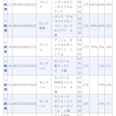
プレシ
ンケーキタワ
月
画
27
4933602281316
179
942%
14%
342
ア
ーキャラメル
29
像
ナッツ
日
ロッテ チョ
06
コパイブルー
ロッテ
月
画
28
4903333189922
ベリーヨーグ
176
44%
66%
219
商事
20
像
ルトパイ ６
日
個
アッシュ キ
04
アッシ
ャラメルポッ
月
画
29
4901958051723
173
76%
9%
180
ュ
プコーン １
24
像
１０ｇ
日
07
モンテール
モンテ
月
画
30
4902751078702
夏ティラミ
171
12%
271
ール
01
像
ス ３個
日
モンテール
07
モンテ
甘熟王バナナ
月
画
31
4902751078504
170
19%
196
ール
ワッフル ４
01
像
個
日
モンテール
07
モンテ
ＭＩＸソフト
月
画
32
4902751078108
169
19%
97
ール
のシュークリ
01
像
ーム １個
日
アンド栄光
07