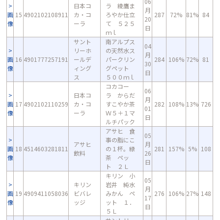
06
日本コ
ラ 綾鷹ま
月
画
15
4902102108911
カ・コ
ろやか仕立
287
72%
81%
84
20
像
ーラ
て ５２５
日
ｍｌ
サント
南アルプス
04
リーホ
の天然水ス
月
画
16
4901777257191
ールデ
パークリン
284
106%
72%
81
30
像
ィング
グペット
日
ス
５００ｍｌ
コカコー
06
日本コ
ラ からだ
月
画
17
4902102110259
カ・コ
すこやか茶
282
108%
13%
726
01
像
ーラ
Ｗ５＋１マ
日
ルチパック
アサヒ 食
05
事の脂にこ
アサヒ
月
画
18
4514603281811
の１杯。緑
281
157%
5%
108
飲料
26
像
茶 ペッ
日
ト ２Ｌ
キリン 小
05
キリン
岩井 純水
月
画
19
4909411058036
ビバレ
みかん ペ
276
106%
27%
148
17
像
ッジ
ット １．
日
５Ｌ