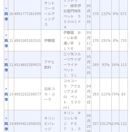
サントリ
サント
ー 緑茶伊
06
リーホ
右衛門特茶
月
画
20
4901777261099
ールデ
270
122%
6%
671
ペット ５
16
像
ィング
００ｍｌ×
日
ス
４
伊藤園 お
05
ーいお茶
月
画
21
4901085202531
伊藤園
270
191%
8%
735
濃い茶 ２
11
像
Ｌ×６
日
三ツ矢フル
05
ーツサイダ
アサヒ
月
画
22
4514603289015
ーライチ
269
93%
16%
113
飲料
31
像
ペット
日
１．５Ｌ
コカコー
ラ アクエ
04
日本コ
リアスゼ
月
画
23
4902102108577
カ・コ
263
115%
75%
83
ロ ペッ
30
像
ーラ
ト ５００
日
ｍｌ
キリン キ
06
キリン
リンレモ
月
画
24
4909411058555
ビバレ
ン ＰＥ
257
1512%
13%
122
29
像
ッジ
Ｔ １．５
日