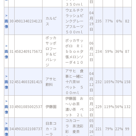
日
３５０ｍｌ
ウェルチク
04
ラッシュピ
カルピ
月
画
30
4901340234123
ンクグレー
235
77%
6%
82
ス
19
像
プフルーツ
日
５００ｍｌ
ポッカ
ポッカサッ
サッポ
06
ポロ Ｒｉ
ロフー
月
画
31
4582409175672
ｂｂｏｎ夕
234
59%
36%
87
ド＆ビ
21
像
張メロンソ
バレッ
日
ーダ４１０
ジ
アサヒ 食
04
事と一緒に
アサヒ
月
画
32
4514603281415
十六茶Ｗ
232
105%
70%
158
飲料
12
像
ペット ５
日
００ｍｌ
伊藤園 お
05
～いお茶
月
画
33
4901085002537
伊藤園
229
119%
56%
132
濃い茶 ペ
10
像
ット ２Ｌ
日
コカコー
05
日本コ
ラ 茶流彩
月
画
34
4902102108737
カ・コ
221
79%
22%
99
彩 麦茶
16
像
ーラ