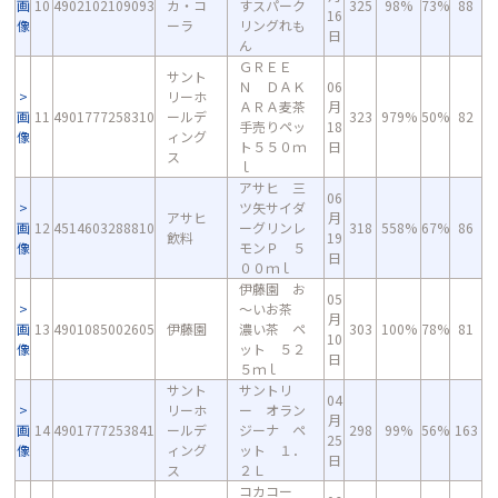
画
10
4902102109093
カ・コ
すスパーク
325
98%
73%
88
16
像
ーラ
リングれも
日
ん
ＧＲＥＥ
サント
Ｎ ＤＡＫ
06
リーホ
ＡＲＡ麦茶
月
画
11
4901777258310
ールデ
323
979%
50%
82
手売りペッ
18
像
ィング
ト５５０ｍ
日
ス
ｌ
アサヒ 三
06
ツ矢サイダ
アサヒ
月
画
12
4514603288810
ーグリンレ
318
558%
67%
86
飲料
19
像
モンＰ ５
日
００ｍｌ
伊藤園 お
05
～いお茶
月
画
13
4901085002605
伊藤園
濃い茶 ペ
303
100%
78%
81
10
像
ット ５２
日
５ｍｌ
サント
サントリ
04
リーホ
ー オラン
月
画
14
4901777253841
ールデ
ジーナ ペ
298
99%
56%
163
25
像
ィング
ット １．
日
ス
２Ｌ
コカコー