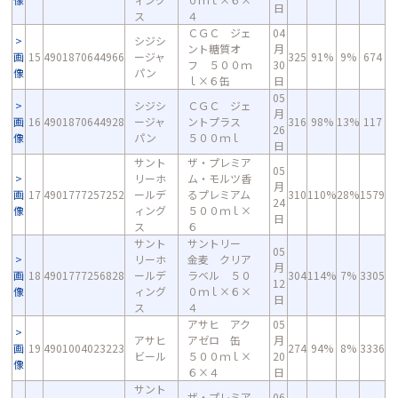
日
ス
４
ＣＧＣ ジェ
04
シジシ
ント糖質オ
月
画
15
4901870644966
ージャ
325
91%
9%
674
フ ５００ｍ
30
像
パン
ｌ×６缶
日
05
シジシ
ＣＧＣ ジェ
月
画
16
4901870644928
ージャ
ントプラス
316
98%
13%
117
26
像
パン
５００ｍｌ
日
サント
ザ・プレミア
05
リーホ
ム・モルツ香
月
画
17
4901777257252
ールデ
るプレミアム
310
110%
28%
1579
24
像
ィング
５００ｍｌ×
日
ス
６
サント
サントリー
05
リーホ
金麦 クリア
月
画
18
4901777256828
ールデ
ラベル ５０
304
114%
7%
3305
12
像
ィング
０ｍｌ×６×
日
ス
４
アサヒ アク
05
アサヒ
アゼロ 缶
月
画
19
4901004023223
274
94%
8%
3336
ビール
５００ｍｌ×
20
像
６×４
日
サント
ザ・プレミア
06