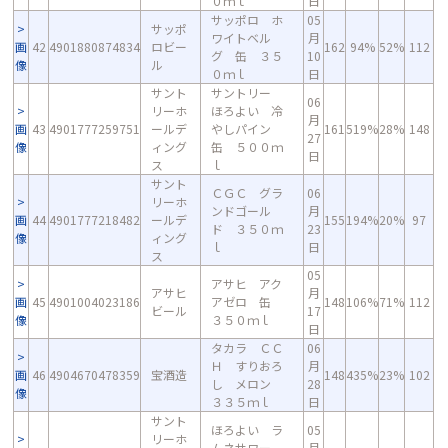
０ｍｌ
日
サッポロ ホ
05
サッポ
ワイトベル
月
画
42
4901880874834
ロビー
162
94%
52%
112
グ 缶 ３５
10
像
ル
０ｍｌ
日
サント
サントリー
06
リーホ
ほろよい 冷
月
画
43
4901777259751
ールデ
やしパイン
161
519%
28%
148
27
像
ィング
缶 ５００ｍ
日
ス
ｌ
サント
ＣＧＣ グラ
06
リーホ
ンドゴール
月
画
44
4901777218482
ールデ
155
194%
20%
97
ド ３５０ｍ
23
像
ィング
ｌ
日
ス
05
アサヒ アク
アサヒ
月
画
45
4901004023186
アゼロ 缶
148
106%
71%
112
ビール
17
像
３５０ｍｌ
日
タカラ ＣＣ
06
Ｈ すりおろ
月
画
46
4904670478359
宝酒造
148
435%
23%
102
し メロン
28
像
３３５ｍｌ
日
サント
ほろよい ラ
05
リーホ
ムネサワー
月