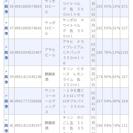
サッポ
ワイトベル
月
画
36
4901880874865
ロビー
183
95%
23%
872
グ 缶 ５０
11
像
ル
０ｍｌ×６
日
サッポロ ホ
05
サッポ
ワイトベル
月
画
37
4901880874841
ロビー
182
93%
31%
157
グ 缶 ５０
10
像
ル
０ｍｌ
日
アサヒ ドラ
05
イプレミアム
アサヒ
月
画
38
4901004023407
ＣＰパック
180
78%
13%
1191
ビール
05
像
３５０ｍｌ×
日
６
キリン ビタ
06
麒麟麦
ーズ レモン
月
画
39
4901411045146
174
90%
65%
107
酒
ライム 缶
07
像
３５０ｍｌ
日
サント
－１９６度Ｃ
05
リーホ
ストロングゼ
月
画
40
4901777258686
ールデ
ロダブルパイ
167
94%
49%
104
31
像
ィング
ン ３５０ｍ
日
ス
ｌ
キリン のど
05
麒麟麦
ごし生 ＩＣ
月
画
41
4901411045597
166
94%
74%
111
酒
Ｅ 缶 ３５
31
像