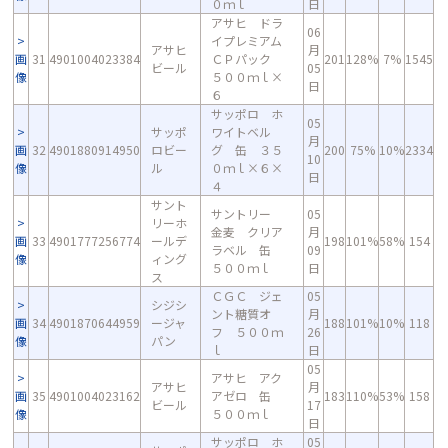
０ｍｌ
日
アサヒ ドラ
06
イプレミアム
アサヒ
月
画
31
4901004023384
ＣＰパック
201
128%
7%
1545
ビール
05
像
５００ｍｌ×
日
６
サッポロ ホ
05
サッポ
ワイトベル
月
画
32
4901880914950
ロビー
グ 缶 ３５
200
75%
10%
2334
10
像
ル
０ｍｌ×６×
日
４
サント
サントリー
05
リーホ
金麦 クリア
月
画
33
4901777256774
ールデ
198
101%
58%
154
ラベル 缶
09
像
ィング
５００ｍｌ
日
ス
ＣＧＣ ジェ
05
シジシ
ント糖質オ
月
画
34
4901870644959
ージャ
188
101%
10%
118
フ ５００ｍ
26
像
パン
ｌ
日
05
アサヒ アク
アサヒ
月
画
35
4901004023162
アゼロ 缶
183
110%
53%
158
ビール
17
像
５００ｍｌ
日
サッポロ ホ
05