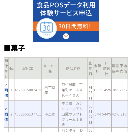
■菓子
画
出
PI
像
メーカー
金額
販売
平均
No.
JANCD
商品名称
現
前週
か
名
PI
店率
売価
日
比
も
05
京竹風庵 京
京竹風
月
画
1
4520075007415
菓彩々 ＡＫ
1385
145%
8%
2552
庵
23
像
Ｋー４０Ａ
日
不二家 カン
06
トリーマアム
月
画
2
4902555137711
不二家
山麓のソフト
544
544%
42%
210
27
像
クリーム１６
日
枚
バンダイ Ｄ
06