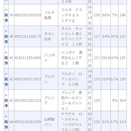
２４枚
日
06
フルタ クラ
フルタ
月
画
39
4902501053539
ンチチョコ
158
88%
7%
248
製菓
14
像
１８４ｇ
日
ネスレ キッ
06
ネスレ
トカット凍ら
月
画
40
4902201168175
157
94%
35%
235
日本
せてバニラア
05
像
イス １３枚
日
06
バンダイ 異
バンダ
月
画
41
4543112854490
次元もじバケ
157
291%
33%
195
イ
27
像
るＺ １個
日
04
ブルボン ロ
ブルボ
月
画
42
4901360311057
アンヌバニ
155
103%
11%
250
ン
30
像
ラ ２０枚
日
プレシア 夏
07
プレシ
色ロールマン
月
画
43
4933602281323
155
9%
304
ア
ゴー＆パッシ
01
像
ョン
日
ヤマザキ ロ
06
山崎製
ールちゃん
月
画
44
4903110262350
155
81%
17%
104
パン
（トロピカル
01
像
フルーツ味）
日