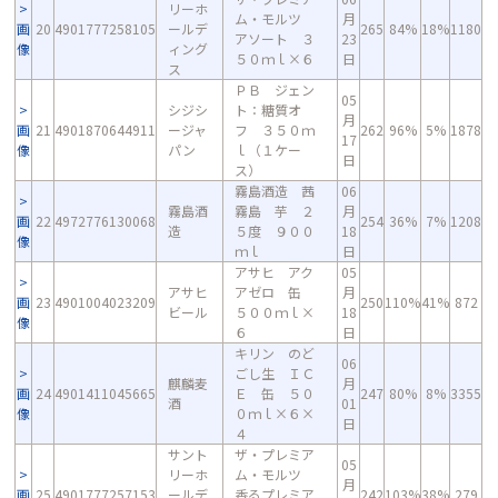
リーホ
ム・モルツ
月
画
20
4901777258105
ールデ
265
84%
18%
1180
アソート ３
23
像
ィング
５０ｍｌ×６
日
ス
ＰＢ ジェン
05
シジシ
ト：糖質オ
月
画
21
4901870644911
ージャ
フ ３５０ｍ
262
96%
5%
1878
17
像
パン
ｌ（１ケー
日
ス）
霧島酒造 茜
06
霧島酒
霧島 芋 ２
月
画
22
4972776130068
254
36%
7%
1208
造
５度 ９００
18
像
ｍｌ
日
アサヒ アク
05
アサヒ
アゼロ 缶
月
画
23
4901004023209
250
110%
41%
872
ビール
５００ｍｌ×
18
像
６
日
キリン のど
06
ごし生 ＩＣ
麒麟麦
月
画
24
4901411045665
Ｅ 缶 ５０
247
80%
8%
3355
酒
01
像
０ｍｌ×６×
日
４
サント
ザ・プレミア
05
リーホ
ム・モルツ
月
画
25
4901777257153
ールデ
香るプレミア
242
103%
38%
279