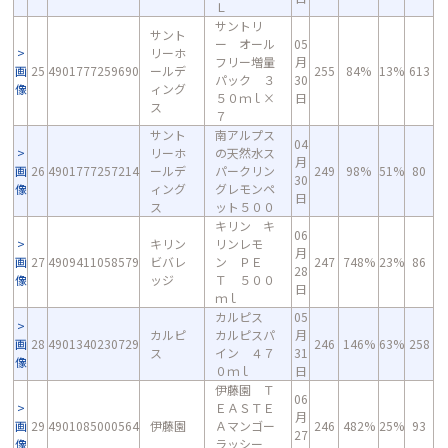
Ｌ
サントリ
サント
ー オール
05
リーホ
フリー増量
月
画
25
4901777259690
ールデ
255
84%
13%
613
パック ３
30
像
ィング
５０ｍｌ×
日
ス
７
サント
南アルプス
04
リーホ
の天然水ス
月
画
26
4901777257214
ールデ
パークリン
249
98%
51%
80
30
像
ィング
グレモンペ
日
ス
ット５００
キリン キ
06
キリン
リンレモ
月
画
27
4909411058579
ビバレ
ン ＰＥ
247
748%
23%
86
28
像
ッジ
Ｔ ５００
日
ｍｌ
カルピス
05
カルピ
カルピスパ
月
画
28
4901340230729
246
146%
63%
258
ス
イン ４７
31
像
０ｍｌ
日
伊藤園 Ｔ
06
ＥＡＳＴＥ
月
画
29
4901085000564
伊藤園
Ａマンゴー
246
482%
25%
93
27
像
ラッシー