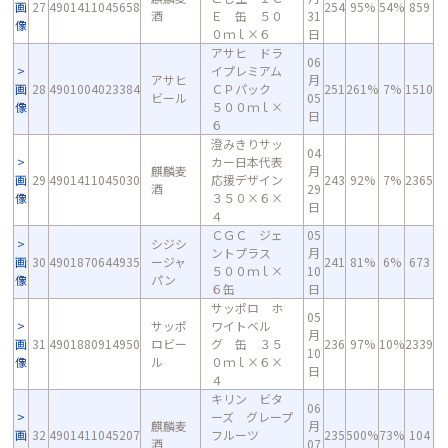
画
27
4901411045658
254
95%
54%
859
酒
Ｅ 缶 ５０
31
像
０ｍｌ×６
日
アサヒ ドラ
06
イプレミアム
アサヒ
月
画
28
4901004023384
ＣＰパック
251
261%
7%
1510
ビール
05
像
５００ｍｌ×
日
６
澄みきりサッ
04
カー日本代表
麒麟麦
月
画
29
4901411045030
応援デザイン
243
92%
7%
2365
酒
29
像
３５０×６×
日
４
ＣＧＣ ジェ
05
シジシ
ントプラス
月
画
30
4901870644935
ージャ
241
81%
6%
673
５００ｍｌ×
10
像
パン
６缶
日
サッポロ ホ
05
サッポ
ワイトベル
月
画
31
4901880914950
ロビー
グ 缶 ３５
236
97%
10%
2339
10
像
ル
０ｍｌ×６×
日
４
キリン ビタ
06
ーズ グレープ
麒麟麦
月
画
32
4901411045207
フルーツ
235
500%
73%
104
酒
07