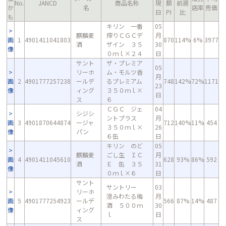
No.
JANCD
商品名称
現
額
前週
か
名
店率
売価
日
PI
比
も
キリン 一番
05
麒麟麦
搾りＣＧＣデ
月
画
1
4901411041803
870
114%
6%
3977
酒
ザイン ３５
30
像
０ｍｌ×２４
日
サント
ザ・プレミア
05
リーホ
ム・モルツ香
月
画
2
4901777257238
ールデ
るプレミアム
748
142%
72%
1171
23
像
ィング
３５０ｍｌ×
日
ス
６
ＣＧＣ ジェ
04
シジシ
ントプラス
月
画
3
4901870644874
ージャ
712
140%
11%
454
３５０ｍｌ×
26
像
パン
６缶
日
キリン のど
05
麒麟麦
ごし生 ＩＣ
月
画
4
4901411045610
628
93%
86%
592
酒
Ｅ 缶 ３５
31
像
０ｍｌ×６
日
サント
サントリー
03
リーホ
澄みわたる梅
月
画
5
4901777254923
ールデ
566
87%
14%
487
酒 ５００ｍ
30
像
ィング
ｌ
日
ス