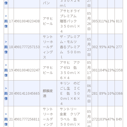
３５０×２４
27
像
パン
ｍｌ
日
アサヒドライ
05
プレミアム
アサヒ
月
画
17
4901004023438
贈答パック
305
311%
13%
813
ビール
26
像
３５０ｍｌ×
日
４
サント
ザ・プレミア
05
リーホ
ム・モルツ
月
画
18
4901777257153
ールデ
香るプレミア
302
95%
43%
277
23
像
ィング
ム ５００ｍ
日
ス
ｌ
アサヒ アク
05
アサヒ
アゼロ 缶
月
画
19
4901004023247
301
104%
23%
2358
ビール
３５０ｍｌ×
17
像
６×４
日
キリン のど
06
ごし生 ＩＣ
麒麟麦
月
画
20
4901411045665
Ｅ 缶 ５０
281
89%
10%
3366
酒
01
像
０ｍｌ×６×
日
４
サント
サントリー
05
リーホ
金麦 クリア
月
画
21
4901777256811
ールデ
ラベル 缶
272
103%
47%
849
10
像
ィング
５００ｍｌ×
日