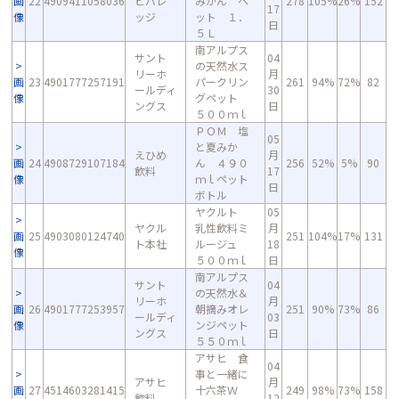
画
22
4909411058036
ビバレ
みかん ペ
278
105%
26%
152
17
像
ッジ
ット １．
日
５Ｌ
南アルプス
サント
04
の天然水ス
リーホ
月
画
23
4901777257191
パークリン
261
94%
72%
82
ールディ
30
像
グペット
ングス
日
５００ｍｌ
ＰＯＭ 塩
05
と夏みか
えひめ
月
画
24
4908729107184
ん ４９０
256
52%
5%
90
飲料
17
像
ｍｌペット
日
ボトル
ヤクルト
05
ヤクル
乳性飲料ミ
月
画
25
4903080124740
251
104%
17%
131
ト本社
ルージュ
18
像
５００ｍｌ
日
南アルプス
サント
04
の天然水＆
リーホ
月
画
26
4901777253957
朝摘みオレ
251
90%
73%
86
ールディ
03
像
ンジペット
ングス
日
５５０ｍｌ
アサヒ 食
04
事と一緒に
アサヒ
月
画
27
4514603281415
十六茶Ｗ
249
98%
73%
158
飲料
12