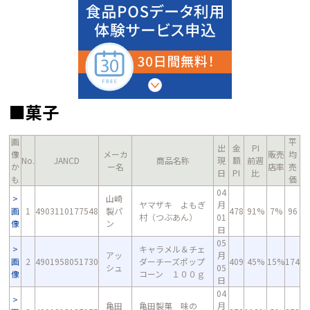
■菓子
画
平
出
金
PI
像
メーカ
販売
均
No.
JANCD
商品名称
現
額
前週
か
ー名
店率
売
日
PI
比
も
価
04
山崎
ヤマザキ よもぎ
月
画
1
4903110177548
製パ
478
91%
7%
96
村（つぶあん）
01
像
ン
日
05
キャラメル＆チェ
アッ
月
画
2
4901958051730
ダーチーズポップ
409
45%
15%
174
シュ
05
像
コーン １００ｇ
日
04
亀田
亀田製菓 味の
月