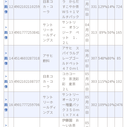
日本コ
ラ からだ
月
画
12
4902102110259
カ・コ
すこやか茶
331
129%
14%
724
01
像
ーラ
Ｗ５＋１マ
日
ルチパック
サントリ
サント
04
ー オラン
リーホ
月
画
13
4901777253841
ジーナ ペ
313
89%
50%
165
ールディ
25
像
ット １．
ングス
日
２Ｌ
アサヒ ス
06
パイラルグ
アサヒ
月
画
14
4514603287318
レープゴー
307
548%
80%
85
飲料
07
像
ルドペット
日
４７０ｍｌ
コカコー
05
日本コ
ラ 茶流彩
月
画
15
4902102108737
カ・コ
303
115%
24%
102
彩 麦茶
16
像
ーラ
２Ｌ
日
サントリー
サント
05
オールフリ
リーホ
月
画
16
4901777259706
ー増量パッ
302
109%
10%
2476
ールディ
31
像
ク３５０ｍ
ングス
日
ｌ×７×４
伊藤園 お
05
～いお茶