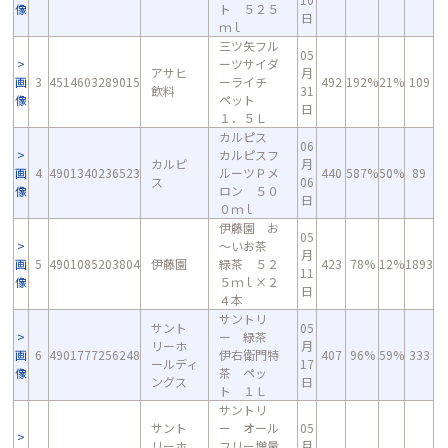
像
ト ５２５
日
ｍｌ
三ツ矢フル
05
ーツサイダ
アサヒ
月
画
3
4514603289015
ーライチ
492
192%
21%
109
飲料
31
像
ペット
日
１．５Ｌ
カルピス
06
カルピスフ
カルピ
月
画
4
4901340236523
ルーツＰメ
440
587%
50%
89
ス
06
像
ロン ５０
日
０ｍｌ
伊藤園 お
05
～いお茶
月
画
5
4901085203804
伊藤園
緑茶 ５２
423
78%
12%
1893
11
像
５ｍｌ×２
日
４本
サントリ
サント
05
ー 緑茶
リーホ
月
画
6
4901777256248
伊右衛門特
407
96%
59%
333
ールディ
17
像
茶 ペッ
ングス
日
ト １Ｌ
サントリ
サント
ー オール
05
リーホ
フリー増量
月