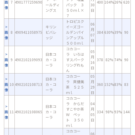
画
7
4901777259690
400
104%
26%
620
ールディ
パック ３
30
像
ングス
５０ｍｌ×
日
７
トロピスク
06
キリン
イーズゴー
月
画
8
4909411058975
ビバレ
ルデンパイ
384
630%
39%
90
07
像
ッジ
ンアップル
日
５００ｍｌ
コカコー
05
日本コ
ラ いろは
月
画
9
4902102109093
カ・コ
すスパーク
378
82%
74%
90
16
像
ーラ
リングれも
日
ん
コカコー
05
日本コ
ラ 爽健美
月
画
10
4902102108713
カ・コ
360
152%
83%
83
茶 ５２５
29
像
ーラ
ｍｌ
日
コカコー
ラ からだ
04
日本コ
すこやか茶
月
画
11
4902102108065
カ・コ
334
98%
93%
144
Ｗ ペッ
05
像
ーラ
ト ３５０
日
ｍｌ
コカコー
06