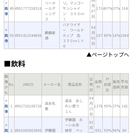
06
リーホ
リ。マンゴー
月
画
49
4901777258518
ールデ
サンシャイ
171
407%
37%
104
07
像
ィング
ン ３５０ｍ
日
ス
ｌ
バドワイザ
04
ー ワールド
麒麟麦
月
画
50
4901411044606
カップ 缶
167
80%
16%
1064
酒
05
像
３５０ｍｌ×
日
６
▲ページトップへ
■飲料
画
出
PI
像
金額
販売
平均
No.
JANCD
メーカー名
商品名称
現
前週
か
PI
店率
売価
日
比
も
04
森永 あじ
森永乳
月
画
1
4902720108720
わい便り
1378
95%
37%
142
業
15
像
１Ｌ
日
伊藤園 お
05
～いお茶
月
画
2
4901085003800
伊藤園
緑茶 ペッ
651
93%
96%
80
10