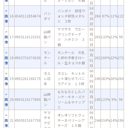
像
ル
ル・ミルク ６個
日
04
バンダイ 妖怪ウ
バン
月
画
16
4543112854674
ォッチ妖怪メダル
266
87%
11%
122
ダイ
26
像
Ｃ ３枚
日
ヤマザキ ウエー
06
山崎
ブリングドーナ
月
画
17
4903110123101
製パ
265
133%
12%
90
ツ ハチミツ ３
01
像
ン
個
日
04
モン
モンテール 牛乳
月
画
18
4902751074100
テー
と卵の手巻きロー
262
100%
22%
272
01
像
ル
ル・生チョコ６個
日
06
ネス
ネスレ キットカ
月
画
19
4902201168175
レ日
ット凍らせてバニ
249
283%
26%
260
05
像
本
ラアイス １３枚
日
もちもちとしたパ
05
山崎
ンケ－キチ－ズク
月
画
20
4903110177869
製パ
245
123%
9%
96
リ－ム＆ホイップ
01
像
ン
Ｃ
日
ヤマ
06
オレオソフトクッ
ザキ
月
画
21
4903015167750
キーＢベリーレア
244
334%
14%
186
ナビ
07
像
チーズ １０個
スコ
日