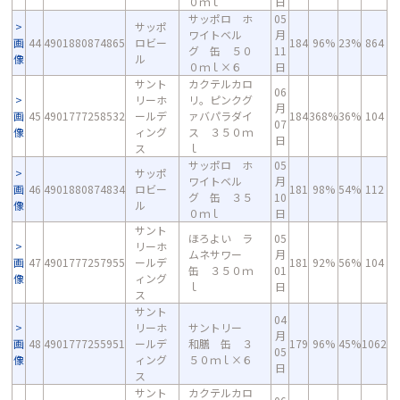
０ｍｌ
日
サッポロ ホ
05
サッポ
ワイトベル
月
画
44
4901880874865
ロビー
184
96%
23%
864
グ 缶 ５０
11
像
ル
０ｍｌ×６
日
サント
カクテルカロ
06
リーホ
リ。ピンクグ
月
画
45
4901777258532
ールデ
ァバパラダイ
184
368%
36%
104
07
像
ィング
ス ３５０ｍ
日
ス
ｌ
サッポロ ホ
05
サッポ
ワイトベル
月
画
46
4901880874834
ロビー
181
98%
54%
112
グ 缶 ３５
10
像
ル
０ｍｌ
日
サント
ほろよい ラ
05
リーホ
ムネサワー
月
画
47
4901777257955
ールデ
181
92%
56%
104
缶 ３５０ｍ
01
像
ィング
ｌ
日
ス
サント
04
リーホ
サントリー
月
画
48
4901777255951
ールデ
和膳 缶 ３
179
96%
45%
1062
05
像
ィング
５０ｍｌ×６
日
ス
サント
カクテルカロ