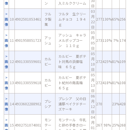
30
像
ン
入ミルククリーム
日
03
フル
フルタ 生クリー
月
画
10
4902501053461
タ製
ムチョコ １９４
277
130%
65%
256
22
像
菓
ｇ
日
05
アッシュ キャラ
アッ
月
画
11
4901958051723
メルポップコー
273
110%
7%
174
シュ
05
像
ン １１０ｇ
日
05
カルビー 夏ポテ
カル
月
画
12
4901330559601
ト対馬の浜御塩
272
425%
81%
109
ビー
10
像
味 ６５ｇ
日
05
カルビー 夏ポテ
カル
月
画
13
4901330559618
ト紀州の南高梅
272
418%
81%
108
ビー
13
像
６５ｇ
日
06
プレシア 父の日
プレ
月
画
14
4933602288902
濃厚ベイクドチー
270
23%
428
シア
12
像
ズケーキ
日
04
モン
モンテール 牛乳
月
画
15
4902751074001
テー
と卵の手巻きロー
267
98%
25%
268
01