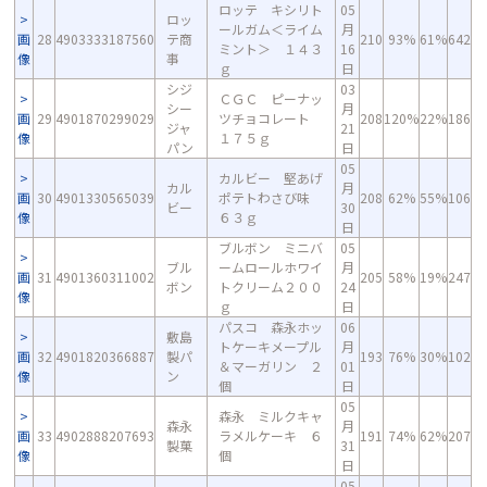
ロッテ キシリト
05
ロッ
ールガム＜ライム
月
画
28
4903333187560
テ商
210
93%
61%
642
ミント＞ １４３
16
像
事
ｇ
日
シジ
03
ＣＧＣ ピーナッ
シー
月
画
29
4901870299029
ツチョコレート
208
120%
22%
186
ジャ
21
像
１７５ｇ
パン
日
05
カルビー 堅あげ
カル
月
画
30
4901330565039
ポテトわさび味
208
62%
55%
106
ビー
30
像
６３ｇ
日
ブルボン ミニバ
05
ブル
ームロールホワイ
月
画
31
4901360311002
205
58%
19%
247
ボン
トクリーム２００
24
像
ｇ
日
パスコ 森永ホッ
06
敷島
トケーキメープル
月
画
32
4901820366887
製パ
193
76%
30%
102
＆マーガリン ２
01
像
ン
個
日
05
森永 ミルクキャ
森永
月
画
33
4902888207693
ラメルケーキ ６
191
74%
62%
207
製菓
31
像
個
日
05