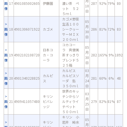
月
画
17
4901085002605
伊藤園
濃い茶 ペ
287
92%
79%
80
10
像
ット ５２
日
５ｍｌ
カゴメ野菜
05
生活１００
月
画
18
4901306071922
カゴメ
シークヮー
286
81%
72%
83
30
像
サーＭＩＸ
日
２００ｍｌ
コカコー
05
日本コ
ラ 爽健美
月
画
19
4902102108720
カ・コ
茶すっきり
282
165%
9%
1892
30
像
ーラ
ブレンド５
日
２５箱
カルピス
03
カルピ
カルピスソ
月
画
20
4901340228825
281
60%
6%
48
ス
ーダ 缶
24
像
３５０ｍｌ
日
世界のキッ
03
キリン
チンからソ
月
画
21
4909411057480
ビバレ
ルティライ
279
82%
81%
87
25
像
ッジ
チペット
日
５００ｍｌ
キリン 小
05
キリン
岩井 純水
月