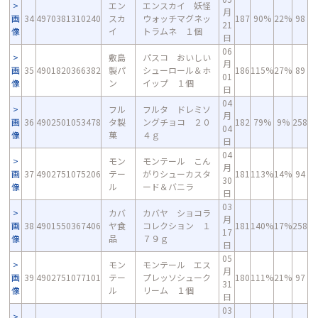
エン
エンスカイ 妖怪
月
画
34
4970381310240
スカ
ウォッチマグネッ
187
90%
22%
98
21
像
イ
トラムネ １個
日
06
敷島
パスコ おいしい
月
画
35
4901820366382
製パ
シューロール＆ホ
186
115%
27%
89
01
像
ン
イップ １個
日
04
フル
フルタ ドレミソ
月
画
36
4902501053478
タ製
ングチョコ ２０
182
79%
9%
258
04
像
菓
４ｇ
日
04
モン
モンテール こん
月
画
37
4902751075206
テー
がりシューカスタ
181
113%
14%
94
30
像
ル
ード＆バニラ
日
03
カバ
カバヤ ショコラ
月
画
38
4901550367406
ヤ食
コレクション １
181
140%
17%
258
17
像
品
７９ｇ
日
05
モン
モンテール エス
月
画
39
4902751077101
テー
プレッソシューク
180
111%
21%
97
31
像
ル
リーム １個
日
03