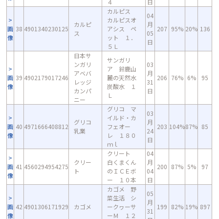
４
日
カルピス
04
カルピスオ
カルピ
月
画
38
4901340230125
アシス ペ
207
95%
20%
136
ス
05
像
ット １．
日
５Ｌ
日本サ
サンガリ
ンガリ
03
ア 鈴鹿山
アベバ
月
画
39
4902179017246
麓の天然水
206
76%
6%
95
レッジ
31
像
炭酸水 １
カンパ
日
Ｌ
ニー
グリコ マ
03
イルド・カ
グリコ
月
画
40
4971666408812
フェオー
203
104%
87%
85
乳業
24
像
レ １８０
日
ｍｌ
クリート
04
クリー
白くまくん
月
画
41
4560294954275
200
87%
5%
97
ト
のＩＣＥボ
04
像
ー １０本
日
カゴメ 野
05
菜生活 シ
月
画
42
4901306171929
カゴメ
ークヮーサ
199
82%
19%
897
31
像
ーＭ １２