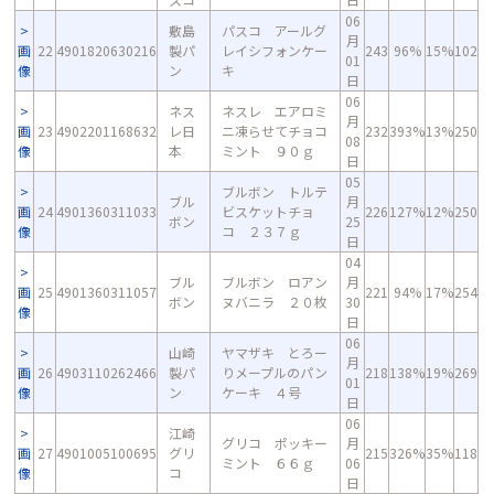
06
敷島
パスコ アールグ
月
画
22
4901820630216
製パ
レイシフォンケー
243
96%
15%
102
01
像
ン
キ
日
06
ネス
ネスレ エアロミ
月
画
23
4902201168632
レ日
ニ凍らせてチョコ
232
393%
13%
250
08
像
本
ミント ９０ｇ
日
05
ブルボン トルテ
ブル
月
画
24
4901360311033
ビスケットチョ
226
127%
12%
250
ボン
25
像
コ ２３７ｇ
日
04
ブル
ブルボン ロアン
月
画
25
4901360311057
221
94%
17%
254
ボン
ヌバニラ ２０枚
30
像
日
06
山崎
ヤマザキ とろー
月
画
26
4903110262466
製パ
りメープルのパン
218
138%
19%
269
01
像
ン
ケーキ ４号
日
06
江崎
グリコ ポッキー
月
画
27
4901005100695
グリ
215
326%
35%
118
ミント ６６ｇ
06
像
コ
日