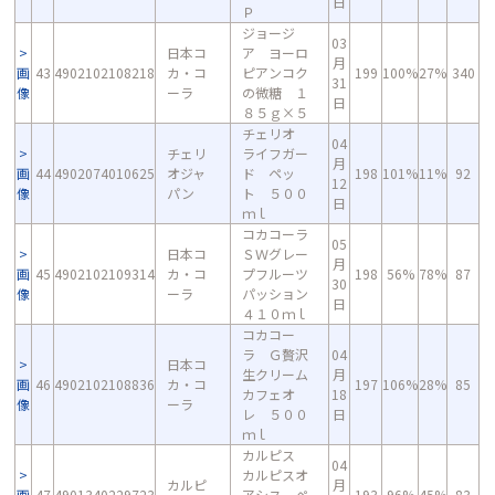
日
Ｐ
ジョージ
03
日本コ
ア ヨーロ
月
画
43
4902102108218
カ・コ
ピアンコク
199
100%
27%
340
31
像
ーラ
の微糖 １
日
８５ｇ×５
チェリオ
04
チェリ
ライフガー
月
画
44
4902074010625
オジャ
ド ペッ
198
101%
11%
92
12
像
パン
ト ５００
日
ｍｌ
コカコーラ
05
日本コ
ＳＷグレー
月
画
45
4902102109314
カ・コ
プフルーツ
198
56%
78%
87
30
像
ーラ
パッション
日
４１０ｍｌ
コカコー
ラ Ｇ贅沢
04
日本コ
生クリーム
月
画
46
4902102108836
カ・コ
197
106%
28%
85
カフェオ
18
像
ーラ
レ ５００
日
ｍｌ
カルピス
04
カルピスオ
カルピ
月
画
47
4901340229723
アシス ペ
193
96%
45%
83