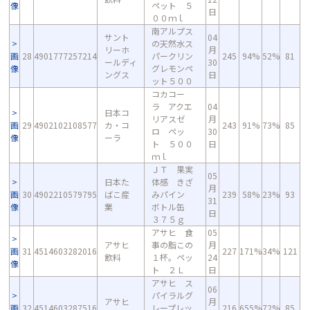
像
ペット ５
日
００ｍｌ
南アルプス
サント
04
の天然水ス
リーホ
月
画
28
4901777257214
パークリン
245
94%
52%
81
ールディ
30
像
グレモンペ
ングス
日
ット５００
コカコー
ラ アクエ
04
日本コ
リアスゼ
月
画
29
4902102108577
カ・コ
243
91%
73%
85
ロ ペッ
30
像
ーラ
ト ５００
日
ｍｌ
ＪＴ 果実
05
日本た
体感 きざ
月
画
30
4902210579795
ばこ産
みパイン
239
58%
23%
93
31
像
業
ボトル缶
日
３７５ｇ
アサヒ 食
05
アサヒ
事の脂この
月
画
31
4514603282016
227
171%
34%
121
飲料
１杯。ペッ
24
像
ト ２Ｌ
日
アサヒ ス
06
パイラルグ
アサヒ
月
画
32
4514603287516
レープレッ
216
655%
72%
85