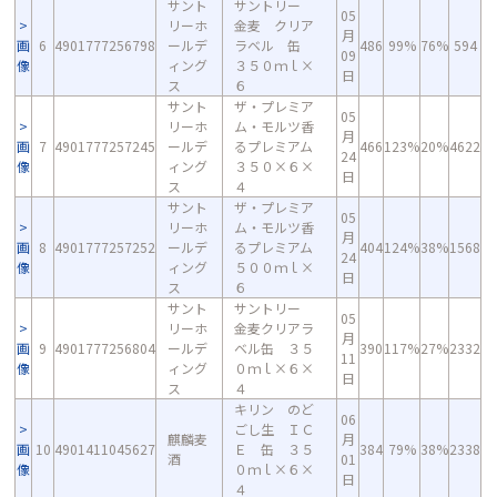
サント
サントリー
05
リーホ
金麦 クリア
月
画
6
4901777256798
ールデ
ラベル 缶
486
99%
76%
594
09
像
ィング
３５０ｍｌ×
日
ス
６
サント
ザ・プレミア
05
リーホ
ム・モルツ香
月
画
7
4901777257245
ールデ
るプレミアム
466
123%
20%
4622
24
像
ィング
３５０×６×
日
ス
４
サント
ザ・プレミア
05
リーホ
ム・モルツ香
月
画
8
4901777257252
ールデ
るプレミアム
404
124%
38%
1568
24
像
ィング
５００ｍｌ×
日
ス
６
サント
サントリー
05
リーホ
金麦クリアラ
月
画
9
4901777256804
ールデ
ベル缶 ３５
390
117%
27%
2332
11
像
ィング
０ｍｌ×６×
日
ス
４
キリン のど
06
ごし生 ＩＣ
麒麟麦
月
画
10
4901411045627
Ｅ 缶 ３５
384
79%
38%
2338
酒
01
像
０ｍｌ×６×
日
４