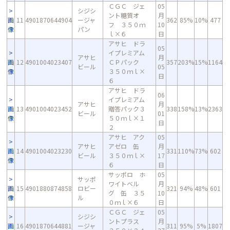
ＣＧＣ ジェ
05
シジシ
ント糖質オ
月
画
11
4901870644904
ージャ
362
85%
10%
477
フ ３５０ｍ
10
像
パン
ｌ×６
日
アサヒ ドラ
05
イプレミアム
アサヒ
月
画
12
4901004023407
ＣＰパック
357
203%
15%
1164
ビール
05
像
３５０ｍｌ×
日
６
アサヒ ドラ
06
イプレミアム
アサヒ
月
画
13
4901004023452
贈答パック３
338
158%
13%
2363
ビール
01
像
５０ｍｌ×１
日
２
アサヒ アク
05
アサヒ
アゼロ 缶
月
画
14
4901004023230
331
110%
73%
602
ビール
３５０ｍｌ×
17
像
６
日
サッポロ ホ
05
サッポ
ワイトベル
月
画
15
4901880874858
ロビー
321
94%
48%
601
グ 缶 ３５
10
像
ル
０ｍｌ×６
日
ＣＧＣ ジェ
05
シジシ
ントプラス
月
画
16
4901870644881
ージャ
311
95%
5%
1807