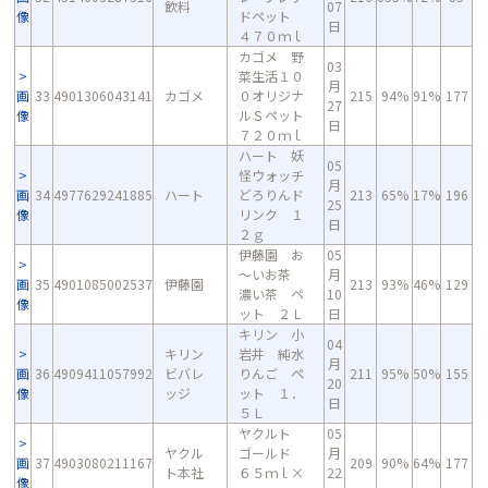
飲料
07
像
ドペット
日
４７０ｍｌ
カゴメ 野
03
菜生活１０
月
画
33
4901306043141
カゴメ
０オリジナ
215
94%
91%
177
27
像
ルＳペット
日
７２０ｍｌ
ハート 妖
05
怪ウォッチ
月
画
34
4977629241885
ハート
どろりんド
213
65%
17%
196
25
像
リンク １
日
２ｇ
伊藤園 お
05
～いお茶
月
画
35
4901085002537
伊藤園
213
93%
46%
129
濃い茶 ペ
10
像
ット ２Ｌ
日
キリン 小
04
キリン
岩井 純水
月
画
36
4909411057992
ビバレ
りんご ペ
211
95%
50%
155
20
像
ッジ
ット １．
日
５Ｌ
ヤクルト
05
ヤクル
ゴールド
月
画
37
4903080211167
209
90%
64%
177
ト本社
６５ｍｌ×
22
像