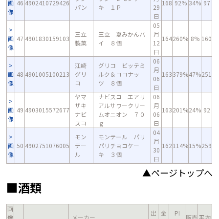
画
46
4902410729426
168
92%
34%
97
パン
キ １Ｐ
29
像
日
05
三立
三立 夏みかんパ
月
画
47
4901830159103
164
260%
8%
160
製菓
イ ８個
12
像
日
06
江崎
グリコ ビッテミ
月
画
48
4901005100213
グリ
ルク＆ココナッ
163
379%
47%
251
06
像
コ
ツ ８個
日
ヤマ
ナビスコ エアリ
06
ザキ
アルサワークリー
月
画
49
4903015572677
163
201%
24%
92
ナビ
ムオニオン ７０
06
像
スコ
ｇ
日
04
モン
モンテール パリ
月
画
50
4902751076005
テー
パリチョコケー
162
114%
15%
259
30
像
ル
キ ３個
日
▲ページトップへ
■酒類
画
出
金
PI
像
メーカー
販売
平均