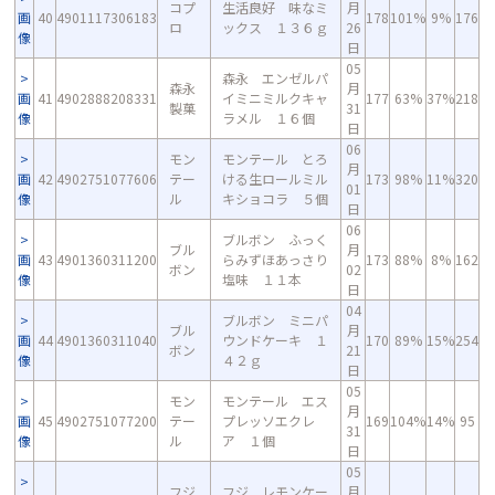
コプ
生活良好 味なミ
月
画
40
4901117306183
178
101%
9%
176
ロ
ックス １３６ｇ
26
像
日
05
森永 エンゼルパ
森永
月
画
41
4902888208331
イミニミルクキャ
177
63%
37%
218
製菓
31
像
ラメル １６個
日
06
モン
モンテール とろ
月
画
42
4902751077606
テー
ける生ロールミル
173
98%
11%
320
01
像
ル
キショコラ ５個
日
06
ブルボン ふっく
ブル
月
画
43
4901360311200
らみずほあっさり
173
88%
8%
162
ボン
02
像
塩味 １１本
日
04
ブルボン ミニパ
ブル
月
画
44
4901360311040
ウンドケーキ １
170
89%
15%
254
ボン
21
像
４２ｇ
日
05
モン
モンテール エス
月
画
45
4902751077200
テー
プレッソエクレ
169
104%
14%
95
31
像
ル
ア １個
日
05
フジ
フジ レモンケー
月