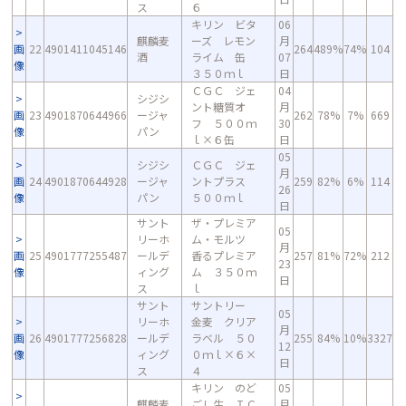
ス
６
キリン ビタ
06
麒麟麦
ーズ レモン
月
画
22
4901411045146
264
489%
74%
104
酒
ライム 缶
07
像
３５０ｍｌ
日
ＣＧＣ ジェ
04
シジシ
ント糖質オ
月
画
23
4901870644966
ージャ
262
78%
7%
669
フ ５００ｍ
30
像
パン
ｌ×６缶
日
05
シジシ
ＣＧＣ ジェ
月
画
24
4901870644928
ージャ
ントプラス
259
82%
6%
114
26
像
パン
５００ｍｌ
日
サント
ザ・プレミア
05
リーホ
ム・モルツ
月
画
25
4901777255487
ールデ
香るプレミア
257
81%
72%
212
23
像
ィング
ム ３５０ｍ
日
ス
ｌ
サント
サントリー
05
リーホ
金麦 クリア
月
画
26
4901777256828
ールデ
ラベル ５０
255
84%
10%
3327
12
像
ィング
０ｍｌ×６×
日
ス
４
キリン のど
05
麒麟麦
ごし生 ＩＣ
月