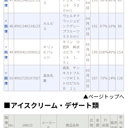
ス
04
像
ット ５０
日
０ｍｌ
ウェルチク
04
ラッシュピ
カルピ
月
画
48
4901340234123
ンクグレー
191
67%
10%
80
ス
19
像
プフルーツ
日
５００ｍｌ
キリン 小
05
キリン
岩井 純水
月
画
49
4909411058012
ビバレ
ぶどう ペ
190
108%
45%
154
14
像
ッジ
ット １．
日
５Ｌ
森永 サン
03
キストフル
森永乳
月
画
50
4902720107587
ーツＭＩＸ
187
73%
14%
128
業
25
像
トロピカル
日
Ｂ １Ｌ
▲ページトップへ
■アイスクリーム・デザート類
画
平
出
金
PI
像
メーカー
販売
均
No.
JANCD
商品名称
現
額
前週
か
名
店率
売