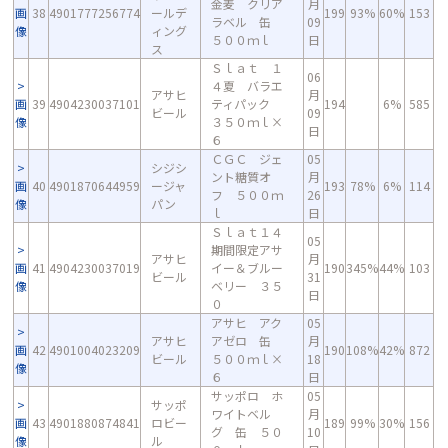
金麦 クリア
月
画
38
4901777256774
ールデ
199
93%
60%
153
ラベル 缶
09
像
ィング
５００ｍｌ
日
ス
Ｓｌａｔ １
06
４夏 バラエ
アサヒ
月
画
39
4904230037101
ティパック
194
6%
585
ビール
09
像
３５０ｍｌ×
日
６
ＣＧＣ ジェ
05
シジシ
ント糖質オ
月
画
40
4901870644959
ージャ
193
78%
6%
114
フ ５００ｍ
26
像
パン
ｌ
日
Ｓｌａｔ１４
05
期間限定アサ
アサヒ
月
画
41
4904230037019
イー＆ブルー
190
345%
44%
103
ビール
31
像
ベリー ３５
日
０
アサヒ アク
05
アサヒ
アゼロ 缶
月
画
42
4901004023209
190
108%
42%
872
ビール
５００ｍｌ×
18
像
６
日
サッポロ ホ
05
サッポ
ワイトベル
月
画
43
4901880874841
ロビー
189
99%
30%
156
グ 缶 ５０
10
像
ル