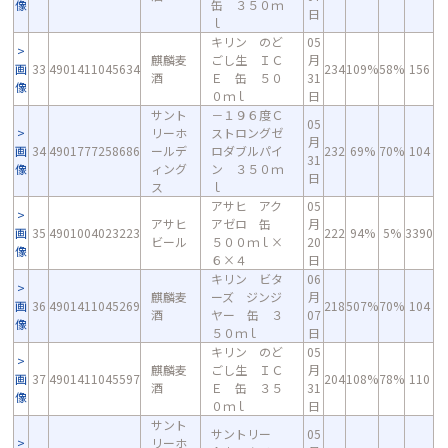
像
缶 ３５０ｍ
日
ｌ
キリン のど
05
麒麟麦
ごし生 ＩＣ
月
画
33
4901411045634
234
109%
58%
156
酒
Ｅ 缶 ５０
31
像
０ｍｌ
日
サント
－１９６度Ｃ
05
リーホ
ストロングゼ
月
画
34
4901777258686
ールデ
ロダブルパイ
232
69%
70%
104
31
像
ィング
ン ３５０ｍ
日
ス
ｌ
アサヒ アク
05
アサヒ
アゼロ 缶
月
画
35
4901004023223
222
94%
5%
3390
ビール
５００ｍｌ×
20
像
６×４
日
キリン ビタ
06
麒麟麦
ーズ ジンジ
月
画
36
4901411045269
218
507%
70%
104
酒
ヤー 缶 ３
07
像
５０ｍｌ
日
キリン のど
05
麒麟麦
ごし生 ＩＣ
月
画
37
4901411045597
204
108%
78%
110
酒
Ｅ 缶 ３５
31
像
０ｍｌ
日
サント
サントリー
05
リーホ