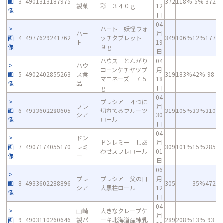
画
3
4901313187975
372
118%
5%
372
製菓
彩 ３４０ｇ
12
像
日
04
ハート 妖怪ウォ
ハー
月
画
4
4977629241762
ッチタブレット
349
106%
12%
177
ト
19
像
９ｇ
日
ハウス とんがり
04
ハウ
コーンケチヤツプ
月
画
5
4902402855263
ス食
319
183%
42%
98
マヨネーズ ７５
18
像
品
ｇ
日
04
プレシア ４つに
プレ
月
画
6
4933602288605
切れてるフルーツ
319
105%
33%
310
シア
30
像
ロール
日
04
ドン
ドンレミー しあ
月
画
7
4907174055170
レミ
309
101%
15%
285
わせスフレロール
01
像
ー
日
06
プレ
プレシア 父の日
月
画
8
4933602288896
305
35%
472
シア
大黒柱ロール
12
像
日
04
山崎
大きなクレープケ
月
画
9
4903110260646
製パ
ーキ北海道産練乳
289
208%
13%
93