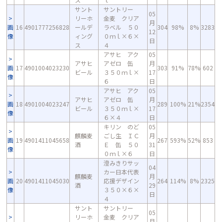
サント
サントリー
05
リーホ
金麦 クリア
月
画
16
4901777256828
ールデ
ラベル ５０
304
98%
8%
3283
12
像
ィング
０ｍｌ×６×
日
ス
４
アサヒ アク
05
アサヒ
アゼロ 缶
月
画
17
4901004023230
303
91%
78%
602
ビール
３５０ｍｌ×
17
像
６
日
アサヒ アク
05
アサヒ
アゼロ 缶
月
画
18
4901004023247
289
100%
21%
2354
ビール
３５０ｍｌ×
17
像
６×４
日
キリン のど
05
麒麟麦
ごし生 ＩＣ
月
画
19
4901411045658
267
593%
52%
853
酒
Ｅ 缶 ５０
31
像
０ｍｌ×６
日
澄みきりサッ
04
カー日本代表
麒麟麦
月
画
20
4901411045030
応援デザイン
264
114%
8%
2325
酒
29
像
３５０×６×
日
４
サント
サントリー
05
リーホ
金麦 クリア
月