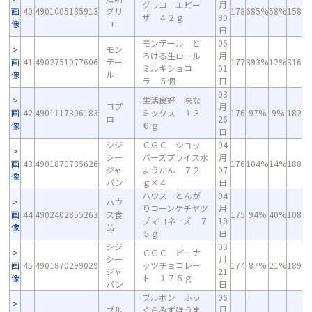
グリコ エビー
月
画
40
4901005185913
グリ
178
685%
58%
158
ザ ４２ｇ
30
像
コ
日
モンテール と
06
モン
ろける生ロール
月
画
41
4902751077606
テー
177
393%
12%
316
ミルキショコ
01
像
ル
ラ ５個
日
03
生活良好 味な
コプ
月
画
42
4901117306183
ミックス １３
176
97%
9%
182
ロ
26
像
６ｇ
日
シジ
ＣＧＣ ショッ
04
シー
パーズプライス水
月
画
43
4901870735626
176
104%
14%
188
ジャ
ようかん ７２
07
像
パン
ｇ×４
日
ハウス とんが
04
ハウ
りコーンケチヤツ
月
画
44
4902402855263
ス食
175
94%
40%
108
プマヨネーズ ７
18
像
品
５ｇ
日
シジ
03
ＣＧＣ ピーナ
シー
月
画
45
4901870299029
ッツチョコレー
174
87%
21%
189
ジャ
21
像
ト １７５ｇ
パン
日
ブルボン ふっ
06
ブル
くらみずほうま
月