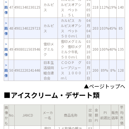
カルピ
ルピスオアシ
月
画
47
4901340230125
218
112%
19%
140
ス
ス ペット
05
像
１．５Ｌ
日
カルピス カ
04
カルピ
ルピスオアシ
月
画
48
4901340229723
203
103%
45%
85
ス
ス ペット
04
像
５００ｍｌ
日
雪印メグミル
03
雪印メ
ク 雪印メグ
月
画
49
4908011503946
グミル
200
100%
40%
135
ミルク牛乳
10
像
ク
５００ｍｌ
日
日本生
ＣＯＯＰ グ
03
活協同
レープジュー
月
画
50
4902220241446
200
89%
8%
128
組合連
ス １０００
17
像
合会
ｍｌ
日
▲ページトップへ
■アイスクリーム・デザート類
画
平
出
金
像
メーカ
PI
販売
均
No.
JANCD
商品名称
現
額
か
ー名
前週比
店率
売
日
PI
も
価
雪印
１４牧場の朝ヨ
03