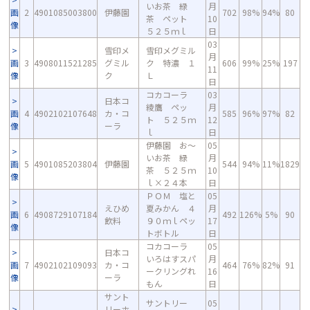
いお茶 緑
月
画
2
4901085003800
伊藤園
702
98%
94%
80
茶 ペット
10
像
５２５ｍｌ
日
03
雪印メ
雪印メグミル
月
画
3
4908011521285
グミル
ク 特濃 １
606
99%
25%
197
11
像
ク
Ｌ
日
コカコーラ
03
日本コ
綾鷹 ペッ
月
画
4
4902102107648
カ・コ
585
96%
97%
82
ト ５２５ｍ
12
像
ーラ
ｌ
日
伊藤園 お～
05
いお茶 緑
月
画
5
4901085203804
伊藤園
544
94%
11%
1829
茶 ５２５ｍ
10
像
ｌ×２４本
日
ＰＯＭ 塩と
05
えひめ
夏みかん ４
月
画
6
4908729107184
492
126%
5%
90
飲料
９０ｍｌペッ
17
像
トボトル
日
コカコーラ
05
日本コ
いろはすスパ
月
画
7
4902102109093
カ・コ
464
76%
82%
91
ークリングれ
16
像
ーラ
もん
日
サント
サントリー
05
リーホ