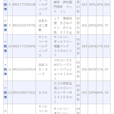
緑茶 伊右衛
月
画
8
4901777256248
ールデ
423
90%
58%
334
門特茶 ペッ
17
像
ィング
ト １Ｌ
日
ス
ＪＴ 果実体
05
日本た
感 きざみパ
月
画
9
4902210579795
ばこ産
416
289%
20%
97
イン ボトル
31
像
業
缶 ３７５ｇ
日
サント
サントリー
05
リーホ
オールフリー
月
画
10
4901777259690
ールデ
増量パック
384
243%
17%
616
30
像
ィング
３５０ｍｌ×
日
ス
７
コカコーラＳ
05
日本コ
Ｗグレープフ
月
画
11
4902102109314
カ・コ
ルーツパッシ
356
405%
71%
87
30
像
ーラ
ョン４１０ｍ
日
ｌ
カゴメ野菜生
05
活１００シー
月
画
12
4901306071922
カゴメ
クヮーサーＭ
355
229%
66%
83
30
像
ＩＸ２００ｍ
日
ｌ
サント
サントリー
04
リーホ
オランジー
月