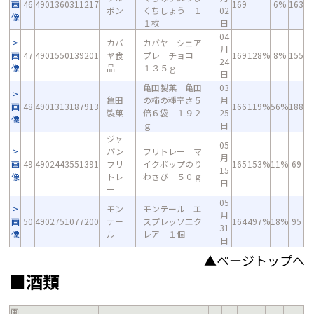
画
46
4901360311217
169
6%
163
ボン
くちしょう １
02
像
１枚
日
04
カバ
カバヤ シェア
月
画
47
4901550139201
ヤ食
プレ チョコ
169
128%
8%
155
24
像
品
１３５ｇ
日
亀田製菓 亀田
03
亀田
の柿の種辛さ５
月
画
48
4901313187913
166
119%
56%
188
製菓
倍６袋 １９２
25
像
ｇ
日
ジャ
05
パン
フリトレー マ
月
画
49
4902443551391
フリ
イクポップのり
165
153%
11%
69
15
像
トレ
わさび ５０ｇ
日
ー
05
モン
モンテール エ
月
画
50
4902751077200
テー
スプレッソエク
164
497%
18%
95
31
像
ル
レア １個
日
▲ページトップへ
■酒類
画