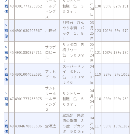
リーホ
サントリー
月
画
43
4901777255852
ールデ
和膳 缶 ３
130
89%
67%
191
04
像
ィング
５０ｍｌ
日
ス
月桂冠 ひん
03
やり冷酒 パ
月
画
44
4901030209967
月桂冠
123
101%
9%
970
ック １．８
25
像
Ｌ
日
サッポロ 男
05
サッポ
梅サワー
月
画
45
4901880874711
ロビー
121
103%
18%
180
缶 ５００ｍ
24
像
ル
ｌ
日
スーパードラ
04
アサヒ
イ ボトル
月
画
46
4901004022691
119
93%
8%
1002
ビール
缶 ３２０ｍ
07
像
ｌ×６
日
サント
04
リーホ
サントリー
月
画
47
4901777255975
ールデ
和膳 缶 ５
118
89%
39%
253
04
像
ィング
００ｍｌ
日
ス
宝焼酎 果実
04
酒の季節 ３
月
画
48
4904670003636
宝酒造
５度 デカン
117
98%
13%
1167
29
像
タ ９００ｍ
日