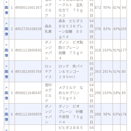
メグ
ーグルト 生乳
月
画
1
4908011601307
872
95%
81%
94
ミル
仕立て ７０ｇ
31
像
ク
×３
日
森永 ビヒダス
04
森永
ＢＢ５３６プレ
月
画
2
4902720108638
376
83%
43%
105
乳業
ーン加糖 ８０
08
像
ｇ×４
日
ダノ
ダノン ビオ脂
03
ンジ
肪０プレーン
月
画
3
4901112600842
318
103%
91%
177
ャパ
加糖 ７５ｇ×
31
像
ン
４
日
05
ロッ
ロッテ 爽パイ
月
画
4
4953823095769
テア
ン＆マンゴー
303
291%
51%
80
27
像
イス
１９０ｍｌ
日
雪印
04
メグミルク な
メグ
月
画
5
4908011640047
めらかプリン
296
103%
24%
89
ミル
02
像
７０ｇ×３
ク
日
ダノ
ダノン ビオ
03
ンジ
プレーン 砂糖
月
画
6
4901112600859
288
98%
63%
176
ャパ
不使用 ７５ｇ
31
像
ン
×４
日
ビヒダスＢＢ５
04