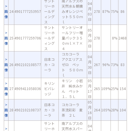
サント
南アルプスの
04
リーホ
天然水＆朝摘
月
画
24
4901777253957
ールデ
みオレンジペ
278
87%
75%
86
03
像
ィング
ット５５０ｍ
日
ス
ｌ
サント
サントリーオ
05
リーホ
ールフリー増
月
画
25
4901777259706
ールデ
量パック３５
278
8%
2468
30
像
ィング
０ｍｌ×７×
日
ス
４
コカコーラ
04
日本コ
アクエリアス
月
画
26
4902102108577
カ・コ
ゼロ ペッ
267
96%
73%
83
30
像
ーラ
ト ５００ｍ
日
ｌ
キリン 小岩
05
キリン
井 純水みか
月
画
27
4909411058036
ビバレ
265
109%
25%
154
ん ペット
17
像
ッジ
１．５Ｌ
日
05
日本コ
コカコーラ
月
画
28
4902102108737
カ・コ
茶流彩彩 麦
264
105%
28%
104
16
像
ーラ
茶 ２Ｌ
日
サント
南アルプスの
04
リーホ
天然水スパー