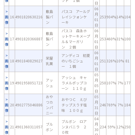
像
ツト １個
日
06
敷島
パスコ アールグ
月
画
16
4901820630216
製パ
レイシフォンケ
253
904%
14%
104
01
像
ン
ーキ
日
パスコ 森永ホ
06
敷島
ットケーキメープ
月
画
17
4901820366887
製パ
253
460%
31%
100
ル＆マーガリ
01
像
ン
ン ２個
日
06
アンディコ 初夏
栄屋
月
画
18
4901840829027
のいちごシュ
251
326%
10%
81
乳業
01
像
ー １個
日
05
アッシュ キャ
アッ
月
画
19
4901958051723
ラメルポップコ
250
107%
7%
177
シュ
05
像
ーン １１０ｇ
日
おや
05
おやつＣ えび
つカ
月
画
20
4902775046886
チップスうす塩
246
769%
7%
184
ンパ
31
像
味 １００ｇ
ニー
日
04
ブルボン ロア
ブル
月
画
21
4901360311057
ンヌバニラ ２
234
59%
12%
250
ボン
30
像
０枚
日