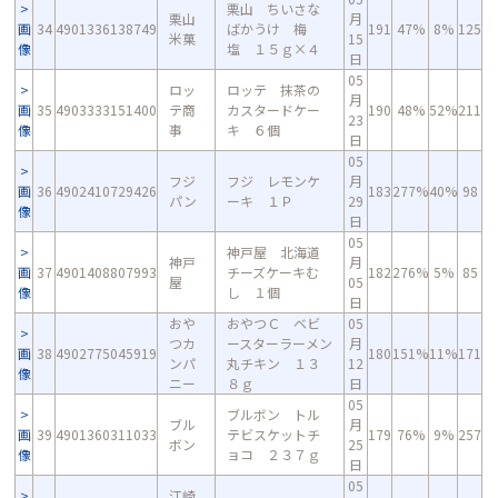
栗山 ちいさな
栗山
月
画
34
4901336138749
ばかうけ 梅
191
47%
8%
125
米菓
15
像
塩 １５ｇ×４
日
05
ロッ
ロッテ 抹茶の
月
画
35
4903333151400
テ商
カスタードケー
190
48%
52%
211
23
像
事
キ ６個
日
05
フジ
フジ レモンケ
月
画
36
4902410729426
183
277%
40%
98
パン
ーキ １Ｐ
29
像
日
05
神戸屋 北海道
神戸
月
画
37
4901408807993
チーズケーキむ
182
276%
5%
85
屋
05
像
し １個
日
おや
おやつＣ ベビ
05
つカ
ースターラーメン
月
画
38
4902775045919
180
151%
11%
171
ンパ
丸チキン １３
12
像
ニー
８ｇ
日
05
ブルボン トル
ブル
月
画
39
4901360311033
テビスケットチ
179
76%
9%
257
ボン
25
像
ョコ ２３７ｇ
日
05
江崎