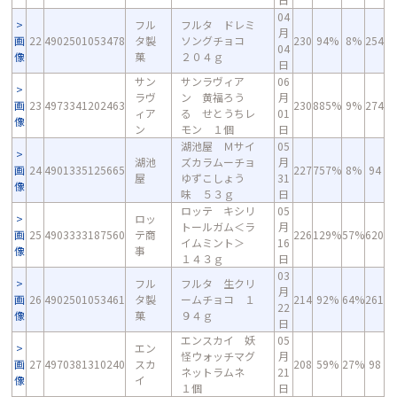
04
フル
フルタ ドレミ
月
画
22
4902501053478
タ製
ソングチョコ
230
94%
8%
254
04
像
菓
２０４ｇ
日
サン
サンラヴィア
06
ラヴ
ン 黄福ろう
月
画
23
4973341202463
230
885%
9%
274
ィア
る せとうちレ
01
像
ン
モン １個
日
湖池屋 Ｍサイ
05
湖池
ズカラムーチョ
月
画
24
4901335125665
227
757%
8%
94
屋
ゆずこしょう
31
像
味 ５３ｇ
日
ロッテ キシリ
05
ロッ
トールガム＜ラ
月
画
25
4903333187560
テ商
226
129%
57%
620
イムミント＞
16
像
事
１４３ｇ
日
03
フル
フルタ 生クリ
月
画
26
4902501053461
タ製
ームチョコ １
214
92%
64%
261
22
像
菓
９４ｇ
日
エンスカイ 妖
05
エン
怪ウォッチマグ
月
画
27
4970381310240
スカ
208
59%
27%
98
ネットラムネ
21
像
イ
１個
日