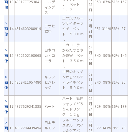
画
13
4901777253841
ールデ
353
87%
51%
167
ナ ペット
25
像
ィング
１．２Ｌ
日
ス
三ツ矢フルー
05
ツサイダーラ
アサヒ
月
画
14
4514603288919
イチ ペッ
351
311%
58%
87
飲料
31
像
ト ５００ｍ
日
ｌ
コカコーラ
04
日本コ
からだすこや
月
画
15
4902102108065
カ・コ
か茶Ｗ ペッ
340
90%
92%
145
05
像
ーラ
ト ３５０ｍ
日
ｌ
世界のキッチ
03
キリン
ンからソルテ
月
画
16
4909411057480
ビバレ
ィライチペッ
340
98%
81%
86
25
像
ッジ
ト ５００ｍ
日
ｌ
ハート 妖怪
05
ウォッチどろ
月
画
17
4977629241885
ハート
329
90%
16%
199
りんドリン
24
像
ク １２ｇ
日
フルーツクリ
05
日本デ
スタル パイ
月
画
18
4902204439494
ルモン
322
343%
9%
79
ン＆グアバ
26