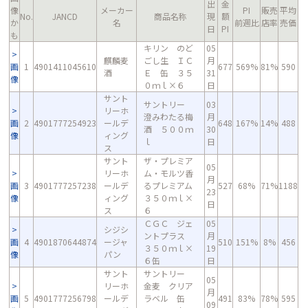
出
金
像
メーカー
PI
販売
平均
No.
JANCD
商品名称
現
額
か
名
前週比
店率
売価
日
PI
も
キリン のど
05
麒麟麦
ごし生 ＩＣ
月
画
1
4901411045610
677
569%
81%
590
酒
Ｅ 缶 ３５
31
像
０ｍｌ×６
日
サント
サントリー
03
リーホ
澄みわたる梅
月
画
2
4901777254923
ールデ
648
167%
14%
488
酒 ５００ｍ
30
像
ィング
ｌ
日
ス
サント
ザ・プレミア
05
リーホ
ム・モルツ香
月
画
3
4901777257238
ールデ
るプレミアム
527
68%
71%
1188
23
像
ィング
３５０ｍｌ×
日
ス
６
ＣＧＣ ジェ
05
シジシ
ントプラス
月
画
4
4901870644874
ージャ
510
151%
8%
456
３５０ｍｌ×
19
像
パン
６缶
日
サント
サントリー
05
リーホ
金麦 クリア
月
画
5
4901777256798
ールデ
ラベル 缶
491
83%
78%
595
09