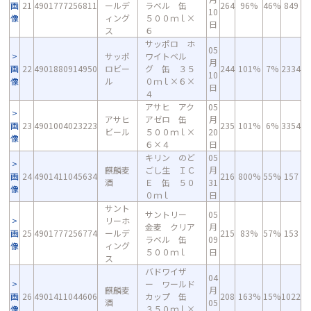
画
21
4901777256811
ールデ
ラベル 缶
264
96%
46%
849
10
像
ィング
５００ｍｌ×
日
ス
６
サッポロ ホ
05
サッポ
ワイトベル
月
画
22
4901880914950
ロビー
グ 缶 ３５
244
101%
7%
2334
10
像
ル
０ｍｌ×６×
日
４
アサヒ アク
05
アサヒ
アゼロ 缶
月
画
23
4901004023223
235
101%
6%
3354
ビール
５００ｍｌ×
20
像
６×４
日
キリン のど
05
麒麟麦
ごし生 ＩＣ
月
画
24
4901411045634
216
800%
55%
157
酒
Ｅ 缶 ５０
31
像
０ｍｌ
日
サント
サントリー
05
リーホ
金麦 クリア
月
画
25
4901777256774
ールデ
215
83%
57%
153
ラベル 缶
09
像
ィング
５００ｍｌ
日
ス
バドワイザ
04
ー ワールド
麒麟麦
月
画
26
4901411044606
カップ 缶
208
163%
15%
1022
酒
05
像
３５０ｍｌ×