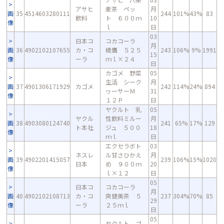
アサヒ
麦茶 ペッ
月
画
35
4514603280111
244
101%
43%
83
飲料
ト ６００ｍ
10
像
ｌ
日
03
日本コ
コカコーラ
月
画
36
4902102107655
カ・コ
綾鷹 ５２５
243
106%
9%
1991
15
像
ーラ
ｍｌ×２４
日
カゴメ 野菜
05
生活 シーク
月
画
37
4901306171929
カゴメ
242
114%
24%
894
ヮーサーＭ
31
像
１２Ｐ
日
ヤクルト 乳
05
ヤクル
性飲料ミルー
月
画
38
4903080124740
241
65%
17%
129
ト本社
ジュ ５００
18
像
ｍｌ
日
エクセラボト
03
ネスレ
ル甘さひかえ
月
画
39
4902201415057
239
106%
15%
1020
日本
め ９００ｍ
20
像
ｌ×１２
日
05
日本コ
コカコーラ
月
画
40
4902102108713
カ・コ
爽健美茶 ５
237
304%
70%
85
29
像
ーラ
２５ｍｌ
日
05
ヤクルト ゴ