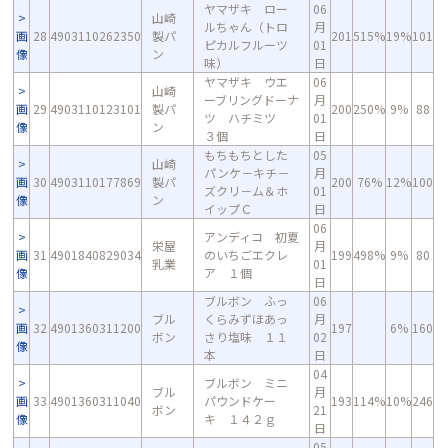
ヤマザキ ロー
06
山崎
ルちゃん（トロ
月
画
28
4903110262350
製パ
201
515%
19%
101
ピカルフルーツ
01
像
ン
味）
日
ヤマザキ ウエ
06
山崎
ーブリングドーナ
月
画
29
4903110123101
製パ
200
250%
9%
88
ツ ハチミツ
01
像
ン
３個
日
もちもちとした
05
山崎
パンケ－キチ－
月
画
30
4903110177869
製パ
200
76%
12%
100
ズクリ－ム＆ホ
01
像
ン
イップＣ
日
06
アンディコ 初夏
栄屋
月
画
31
4901840829034
のいちごエクレ
199
498%
9%
80
乳業
01
像
ア １個
日
ブルボン ふっ
06
ブル
くらみずほあっ
月
画
32
4901360311200
197
6%
160
ボン
さり塩味 １１
02
像
本
日
04
ブルボン ミニ
ブル
月
画
33
4901360311040
パウンドケー
193
114%
10%
246
ボン
21
像
キ １４２ｇ
日
05