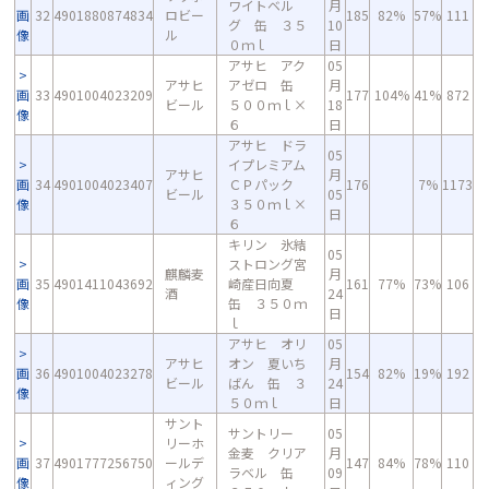
ワイトベル
月
画
32
4901880874834
ロビー
185
82%
57%
111
グ 缶 ３５
10
像
ル
０ｍｌ
日
アサヒ アク
05
アサヒ
アゼロ 缶
月
画
33
4901004023209
177
104%
41%
872
ビール
５００ｍｌ×
18
像
６
日
アサヒ ドラ
05
イプレミアム
アサヒ
月
画
34
4901004023407
ＣＰパック
176
7%
1173
ビール
05
像
３５０ｍｌ×
日
６
キリン 氷結
05
ストロング宮
麒麟麦
月
画
35
4901411043692
崎産日向夏
161
77%
73%
106
酒
24
像
缶 ３５０ｍ
日
ｌ
アサヒ オリ
05
アサヒ
オン 夏いち
月
画
36
4901004023278
154
82%
19%
192
ビール
ばん 缶 ３
24
像
５０ｍｌ
日
サント
サントリー
05
リーホ
金麦 クリア
月
画
37
4901777256750
ールデ
147
84%
78%
110
ラベル 缶
09
像
ィング