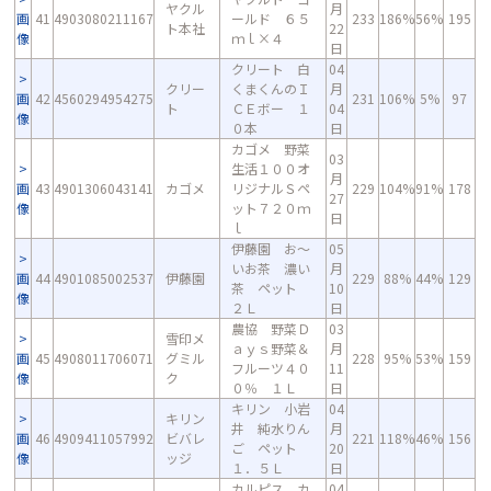
ヤクル
月
画
41
4903080211167
ールド ６５
233
186%
56%
195
ト本社
22
像
ｍｌ×４
日
クリート 白
04
クリー
くまくんのＩ
月
画
42
4560294954275
231
106%
5%
97
ト
ＣＥボー １
04
像
０本
日
カゴメ 野菜
03
生活１００オ
月
画
43
4901306043141
カゴメ
リジナルＳペ
229
104%
91%
178
27
像
ット７２０ｍ
日
ｌ
伊藤園 お～
05
いお茶 濃い
月
画
44
4901085002537
伊藤園
229
88%
44%
129
茶 ペット
10
像
２Ｌ
日
農協 野菜Ｄ
03
雪印メ
ａｙｓ野菜＆
月
画
45
4908011706071
グミル
228
95%
53%
159
フルーツ４０
11
像
ク
０％ １Ｌ
日
キリン 小岩
04
キリン
井 純水りん
月
画
46
4909411057992
ビバレ
221
118%
46%
156
ご ペット
20
像
ッジ
１．５Ｌ
日
カルピス カ
04