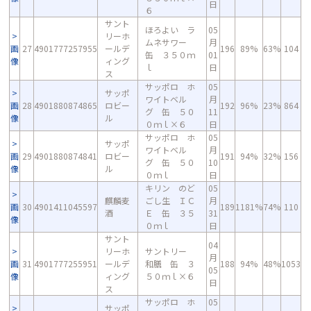
日
６
サント
ほろよい ラ
05
リーホ
ムネサワー
月
画
27
4901777257955
ールデ
196
89%
63%
104
缶 ３５０ｍ
01
像
ィング
ｌ
日
ス
サッポロ ホ
05
サッポ
ワイトベル
月
画
28
4901880874865
ロビー
192
96%
23%
864
グ 缶 ５０
11
像
ル
０ｍｌ×６
日
サッポロ ホ
05
サッポ
ワイトベル
月
画
29
4901880874841
ロビー
191
94%
32%
156
グ 缶 ５０
10
像
ル
０ｍｌ
日
キリン のど
05
麒麟麦
ごし生 ＩＣ
月
画
30
4901411045597
189
1181%
74%
110
酒
Ｅ 缶 ３５
31
像
０ｍｌ
日
サント
04
リーホ
サントリー
月
画
31
4901777255951
ールデ
和膳 缶 ３
188
94%
48%
1053
05
像
ィング
５０ｍｌ×６
日
ス
サッポロ ホ
05
サッポ