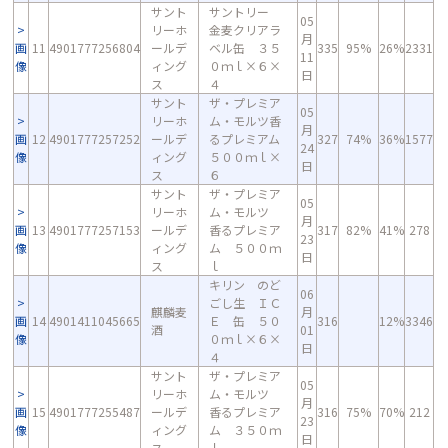
サント
サントリー
05
リーホ
金麦クリアラ
月
画
11
4901777256804
ールデ
ベル缶 ３５
335
95%
26%
2331
11
像
ィング
０ｍｌ×６×
日
ス
４
サント
ザ・プレミア
05
リーホ
ム・モルツ香
月
画
12
4901777257252
ールデ
るプレミアム
327
74%
36%
1577
24
像
ィング
５００ｍｌ×
日
ス
６
サント
ザ・プレミア
05
リーホ
ム・モルツ
月
画
13
4901777257153
ールデ
香るプレミア
317
82%
41%
278
23
像
ィング
ム ５００ｍ
日
ス
ｌ
キリン のど
06
ごし生 ＩＣ
麒麟麦
月
画
14
4901411045665
Ｅ 缶 ５０
316
12%
3346
酒
01
像
０ｍｌ×６×
日
４
サント
ザ・プレミア
05
リーホ
ム・モルツ
月
画
15
4901777255487
ールデ
香るプレミア
316
75%
70%
212
23
像
ィング
ム ３５０ｍ
日
ス
ｌ