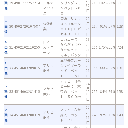
月
画
29
4901777257214
ールデ
クリングレモ
263
102%
52%
81
30
像
ィング
ンペット５０
日
ス
０
森永 サンキ
03
森永乳
ストフルーツ
月
画
30
4902720107587
257
91%
17%
128
業
ＭＩＸトロピ
25
像
カルＢ １Ｌ
日
コカコーラ
06
日本コ
からだすこや
月
画
31
4902102110259
カ・コ
256
175%
11%
724
か茶Ｗ５＋１
01
像
ーラ
マルチパック
日
三ツ矢フルー
05
アサヒ
ツサイダーラ
月
画
32
4514603289015
256
388%
15%
131
飲料
イチ ペッ
31
像
ト １．５Ｌ
日
アサヒ 食事
04
と一緒に十六
アサヒ
月
画
33
4514603281415
茶Ｗ ペッ
255
84%
76%
158
飲料
12
像
ト ５００ｍ
日
ｌ
03
アサヒ 六条
アサヒ
月
画
34
4514603280319
麦茶 ペッ
247
92%
31%
143
飲料
11
像
ト ２Ｌ
日
アサヒ 六条
03