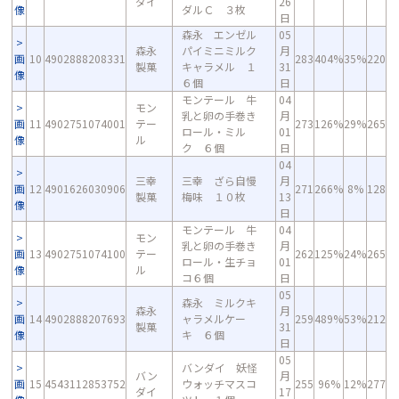
ダイ
26
像
ダルＣ ３枚
日
森永 エンゼル
05
森永
パイミニミルク
月
画
10
4902888208331
283
404%
35%
220
製菓
キャラメル １
31
像
６個
日
モンテール 牛
04
モン
乳と卵の手巻き
月
画
11
4902751074001
テー
273
126%
29%
265
ロール・ミル
01
像
ル
ク ６個
日
04
三幸
三幸 ざら自慢
月
画
12
4901626030906
271
266%
8%
128
製菓
梅味 １０枚
13
像
日
モンテール 牛
04
モン
乳と卵の手巻き
月
画
13
4902751074100
テー
262
125%
24%
265
ロール・生チョ
01
像
ル
コ６個
日
05
森永 ミルクキ
森永
月
画
14
4902888207693
ャラメルケー
259
489%
53%
212
製菓
31
像
キ ６個
日
05
バンダイ 妖怪
バン
月
画
15
4543112853752
ウォッチマスコ
255
96%
12%
277
ダイ
17