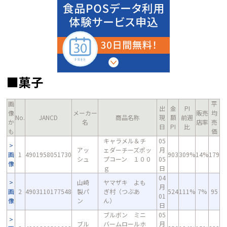
■菓子
画
平
出
金
PI
像
メーカー
販売
均
No.
JANCD
商品名称
現
額
前週
か
名
店率
売
日
PI
比
も
価
キャラメル＆チ
05
アッ
ェダーチーズポッ
月
画
1
4901958051730
903
309%
14%
179
シュ
プコーン １００
05
像
ｇ
日
04
山崎
ヤマザキ よも
月
画
2
4903110177548
製パ
ぎ村（つぶあ
524
111%
7%
95
01
像
ン
ん）
日
ブルボン ミニ
05
ブル
バームロールホ
月