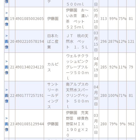
像
テ
５００ｍｌ
日
伊藤園 お～
05
いお茶 濃い
月
画
19
4901085002605
伊藤園
313
99%
75%
81
茶 ペット
10
像
５２５ｍｌ
日
03
日本た
ＪＴ 桃の天
月
画
20
4902210578194
ばこ産
然水 ペッ
296
287%
12%
121
15
像
業
ト １．５Ｌ
日
ウェルチクラ
04
ッシュピンク
カルピ
月
画
21
4901340234123
グレープフル
285
92%
11%
79
ス
19
像
ーツ５００ｍ
日
ｌ
サント
南アルプスの
04
リーホ
天然水スパー
月
画
22
4901777257191
ールデ
クリングペッ
280
100%
71%
81
30
像
ィング
ト ５００ｍ
日
ス
ｌ
伊藤園 充実
03
野菜 緑黄色
月
画
23
4901085129944
伊藤園
野菜ＭＩＸ
280
79%
9%
962
11
像
１９０ｇ×２
日
０