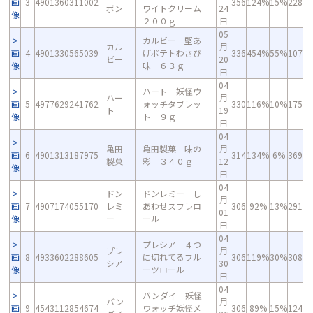
画
3
4901360311002
356
124%
15%
228
ボン
ワイトクリーム
24
像
２００ｇ
日
05
カルビー 堅あ
カル
月
画
4
4901330565039
げポテトわさび
336
454%
55%
107
ビー
20
像
味 ６３ｇ
日
04
ハート 妖怪ウ
ハー
月
画
5
4977629241762
ォッチタブレッ
330
116%
10%
175
ト
19
像
ト ９ｇ
日
04
亀田
亀田製菓 味の
月
画
6
4901313187975
314
134%
6%
369
製菓
彩 ３４０ｇ
12
像
日
04
ドン
ドンレミー し
月
画
7
4907174055170
レミ
あわせスフレロ
306
92%
13%
291
01
像
ー
ール
日
04
プレシア ４つ
プレ
月
画
8
4933602288605
に切れてるフル
306
119%
30%
308
シア
30
像
ーツロール
日
04
バンダイ 妖怪
バン
月
画
9
4543112854674
ウォッチ妖怪メ
306
89%
15%
124