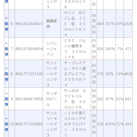
像
ィング
３５０ｍｌ×
日
ス
６
キリン のど
06
ごし生 ＩＣ
麒麟麦
月
画
6
4901411045627
Ｅ 缶 ３５
484
257%
37%
2326
酒
01
像
０ｍｌ×６×
日
４
ＣＧＣ ジェ
05
シジシ
ント糖質オ
月
画
7
4901870644904
ージャ
429
185%
7%
472
フ ３５０ｍ
26
像
パン
ｌ×６
日
サント
ザ・プレミア
05
リーホ
ム・モルツ香
月
画
8
4901777257245
ールデ
るプレミアム
379
83%
13%
4628
24
像
ィング
３５０×６×
日
ス
４
サッポロ ホ
05
サッポ
ワイトベル
月
画
9
4901880874858
ロビー
341
87%
52%
601
グ 缶 ３５
10
像
ル
０ｍｌ×６
日
サント
－１９６度Ｃ
05
リーホ
ストロングゼ
月
画
10
4901777258686
ールデ
ロダブルパイ
339
419%
71%
103
31
像
ィング
ン ３５０ｍ
日
ス
ｌ