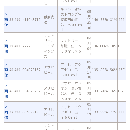
３５０ｍｌ
日
ス
キリン 氷結
05
ストロング宮
麒麟麦
月
画
38
4901411043715
崎産日向夏
146
99%
31%
151
酒
25
像
缶 ５００ｍ
日
ｌ
サント
04
リーホ
サントリー
月
画
39
4901777255999
ールデ
和膳 缶 ５
136
114%
18%
1395
04
像
ィング
００ｍｌ×６
日
ス
05
アサヒ アク
アサヒ
月
画
40
4901004023162
アゼロ 缶
135
89%
56%
157
ビール
17
像
５００ｍｌ
日
アサヒ オリ
05
アサヒ
オン 夏いち
月
画
41
4901004023292
133
74%
16%
1070
ビール
ばん 缶 ３
25
像
５０ｍｌ×６
日
05
アサヒ アク
アサヒ
月
画
42
4901004023186
アゼロ 缶
133
88%
77%
111
ビール
17
像
３５０ｍｌ
日
サント
04