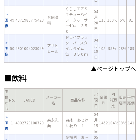
ｌ
くらしモアＳ
04
Ｔチューハイ
合同酒
月
画
49
4971980775423
シークヮーサ
116
100%
5%
81
精
28
像
ーゼロ ３５
日
０
ドライブラッ
04
ク バースタ
アサヒ
月
画
50
4901004023049
イルライム
105
95%
28%
189
ビール
19
像
缶 ３５０ｍ
日
ｌ
▲ページトップへ
■飲料
画
出
PI
像
メーカー
金額
販売
平均
No.
JANCD
商品名称
現
前週
か
名
PI
店率
売価
日
比
も
04
森永乳
森永 あじわ
月
画
1
4902720108720
1452
104%
38%
141
業
い便り １Ｌ
15
像
日
伊藤園 お～
05