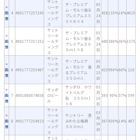
サント
ザ・プレミア
05
リーホ
ム・モルツ香る
月
画
4
4901777257245
ールデ
458
135%
16%
4625
プレミアム３５
24
像
ィング
０×６×４
日
ス
サント
ザ・プレミア
05
リーホ
ム・モルツ香る
月
画
5
4901777257252
ールデ
440
386%
36%
1575
プレミアム５０
24
像
ィング
０ｍｌ×６
日
ス
サント
ザ・プレミア
05
リーホ
ム・モルツ 香
月
画
6
4901777255487
ールデ
425
966%
66%
210
るプレミアム
23
像
ィング
３５０ｍｌ
日
ス
サッポロ ホワ
05
サッポ
イトベルグ
月
画
7
4901880874858
ロビー
393
90%
57%
599
缶 ３５０ｍｌ
10
像
ル
×６
日
サント
03
リーホ
サントリー 澄
月
画
8
4901777254923
ールデ
みわたる梅酒
387
430%
14%
487
30
像
ィング
５００ｍｌ
日
ス
サント