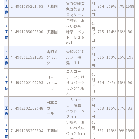
実野菜緑黄
月
画
2
4901085201763
伊藤園
804
509%
7%
1588
色野菜９３
12
像
０ｇケース
日
伊藤園 お
05
～いお茶
月
画
3
4901085003800
伊藤園
緑茶 ペッ
715
114%
86%
80
10
像
ト ５２５
日
ｍｌ
03
雪印メ
雪印メグミ
月
画
4
4908011521285
グミル
ルク 特
616
100%
26%
195
11
像
ク
濃 １Ｌ
日
コカコー
05
日本コ
ラ いろは
月
画
5
4902102109093
カ・コ
すスパーク
614
84%
88%
90
16
像
ーラ
リングれも
日
ん
コカコー
03
日本コ
ラ 綾鷹
月
画
6
4902102107648
カ・コ
608
115%
97%
83
ペット ５
12
像
ーラ
２５ｍｌ
日
伊藤園 お
05
－いお茶緑
月
画
7
4901085203804
伊藤園
581
118%
9%
1899
茶５２５ｍ
10
像
ｌケ－ス
日