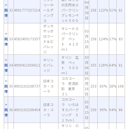
04
リーホ
の天然水ス
月
画
32
4901777257214
ールデ
パークリン
258
122%
51%
81
30
像
ィング
グレモンペ
日
ス
ット５００
ポッカ
キレートス
サッポ
03
パークリン
ロフー
月
画
33
4582409173357
グ ペッ
258
124%
17%
83
ド＆ビ
15
像
ト ４１０
バレッ
日
ｍｌ
ジ
キリン 生
03
キリン
茶 ペッ
月
画
34
4909411056612
ビバレ
255
128%
64%
81
ト ５００
06
像
ッジ
ｍｌ
日
コカコー
05
日本コ
ラ 茶流彩
月
画
35
4902102108737
カ・コ
253
65%
28%
106
彩 麦茶
16
像
ーラ
２Ｌ
日
コカコー
05
日本コ
ラ いろは
月
画
36
4902102108454
カ・コ
すスパーク
250
99%
94%
86
15
像
ーラ
リング ５
日
１５ｍｌ
キリン 小
05