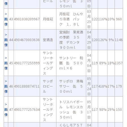
ビール
レモン 缶 ３
09
像
５０ｍｌ
日
03
月桂冠 ひんや
月
画
43
4901030209967
月桂冠
り冷酒 パッ
122
116%
10%
960
25
像
ク １．８Ｌ
日
宝焼酎 果実酒
04
の季節 ３５
月
画
44
4904670003636
宝酒造
120
126%
9%
1146
度 デカンタ
29
像
９００ｍｌ
日
サント
04
リーホ
サントリー 和
月
画
45
4901777255999
ールデ
膳 缶 ５００
119
89%
18%
1357
04
像
ィング
ｍｌ×６
日
ス
05
サッポ
サッポロ 男梅
月
画
46
4901880874711
ロビー
サワー 缶 ５
117
418%
17%
179
24
像
ル
００ｍｌ
日
サント
トリスハイボー
05
リーホ
ル レモンスカ
月
画
47
4901777257634
ールデ
117
98%
29%
150
ッシュ 缶 ３
17
像
ィング
５０ｍｌ
日
ス
くらしモアＳＴ
04