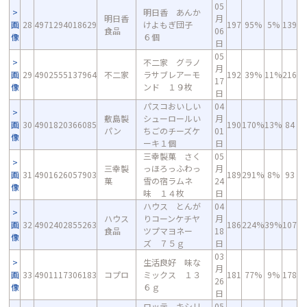
05
明日香 あんか
明日香
月
画
28
4971294018629
けよもぎ団子
197
95%
5%
139
食品
06
像
６個
日
05
不二家 グラノ
月
画
29
4902555137964
不二家
ラサブレアーモ
192
39%
11%
216
17
像
ンド １９枚
日
パスコおいしい
04
敷島製
シューロールい
月
画
30
4901820366085
190
170%
13%
84
パン
ちごのチーズケ
01
像
ーキ１個
日
三幸製菓 さく
05
三幸製
っほろっふわっ
月
画
31
4901626057903
189
291%
8%
93
菓
雪の宿ラムネ
24
像
味 １４枚
日
ハウス とんが
04
ハウス
りコーンケチヤ
月
画
32
4902402855263
186
224%
39%
107
食品
ツプマヨネー
18
像
ズ ７５ｇ
日
03
生活良好 味な
月
画
33
4901117306183
コプロ
ミックス １３
181
77%
9%
178
26
像
６ｇ
日
ロッテ キシリ
05