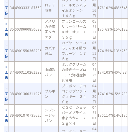
ロッテ
トールガム＜ラ
月
画
34
4903333187560
176
102%
48%
645
商事
イムミント＞
16
像
１４３ｇ
日
アメリ
プリンゴールズ
05
カ合衆
サワークリーム
月
画
35
0038000850639
175
63%
15%
192
国＆カ
＆オニオン １
11
像
ナダ
３５ｇ
日
カバヤ ショコ
05
カバヤ
ラティエ４種の
月
画
36
4901550368205
174
59%
13%
253
食品
フルーツ １７
11
像
５ｇ
日
ミルククリ－ム
04
山崎製
の焼きチ－ズロ
月
画
37
4903110261278
174
103%
40%
83
パン
－ル北海道産練
25
像
乳使用
日
ブルボン チョ
04
ブルボ
コチップソフト
月
画
38
4901360311026
174
102%
5%
238
ン
クッキー ２４
20
像
０ｇ
日
ＣＧＣ ショッ
04
シジシ
パーズプライス
月
画
39
4901870735626
ージャ
170
114%
14%
186
水ようかん ７
07
像
パン
２ｇ×４
日
04
ブルボン ミニ