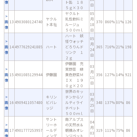
像
ト缶 １８
日
５ｇ×３０
ヤクルト
05
ヤクル
乳性飲料ミ
月
画
13
4903080124740
370
860%
11%
126
ト本社
ルージュ
18
像
５００ｍｌ
日
ハート 妖
05
怪ウォッチ
月
画
14
4977629241885
ハート
どろりんド
365
716%
21%
198
24
像
リンク １
日
２ｇ
伊藤園 充
03
実野菜 緑
月
画
15
4901085129944
伊藤園
黄色野菜Ｍ
356
127%
14%
921
11
像
ＩＸ １９
日
０ｇ×２０
世界のキッ
03
キリン
チンからソ
月
画
16
4909411057480
ビバレ
ルティライ
348
137%
80%
86
25
像
ッジ
チペット
日
５００ｍｌ
サント
南アルプス
04
リーホ
の天然水＆
月
画
17
4901777253957
ールデ
朝摘みオレ
319
111%
75%
86
03
像
ィング
ンジペット