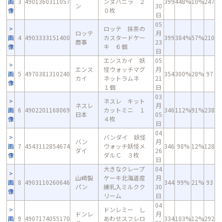
画
3
4901360311057
ンヌバニラ ２
399
448%
10%
247
ン
30
像
０枚
日
05
ロッテ 抹茶の
ロッテ
月
画
4
4903333151400
カスタードケー
399
384%
57%
210
商事
23
像
キ ６個
日
エンスカイ 妖
05
エンス
怪ウォッチマグ
月
画
5
4970381310240
354
300%
28%
97
カイ
ネットラムネ
21
像
１個
日
03
ネスレ キット
ネスレ
月
画
6
4902201168069
カットミニ １
346
112%
91%
238
日本
05
像
４枚
日
04
バンダイ 妖怪
バン
月
画
7
4543112854674
ウォッチ妖怪メ
346
98%
12%
128
ダイ
26
像
ダルＣ ３枚
日
大きなクレープ
04
山崎製
ケーキ北海道産
月
画
8
4903110260646
344
99%
21%
93
パン
練乳入ミルクク
30
像
リーム
日
04
ドンレミー し
ドンレ
月
画
9
4907174055170
あわせスフレロ
334
103%
12%
292