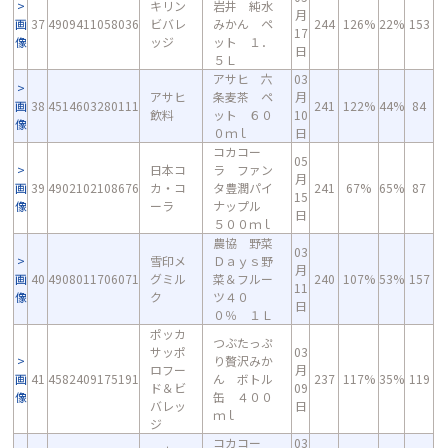
キリン
岩井 純水
月
画
37
4909411058036
ビバレ
みかん ペ
244
126%
22%
153
17
像
ッジ
ット １．
日
５Ｌ
アサヒ 六
03
アサヒ
条麦茶 ペ
月
画
38
4514603280111
241
122%
44%
84
飲料
ット ６０
10
像
０ｍｌ
日
コカコー
05
日本コ
ラ ファン
月
画
39
4902102108676
カ・コ
タ豊潤パイ
241
67%
65%
87
15
像
ーラ
ナップル
日
５００ｍｌ
農協 野菜
03
雪印メ
Ｄａｙｓ野
月
画
40
4908011706071
グミル
菜＆フルー
240
107%
53%
157
11
像
ク
ツ４０
日
０％ １Ｌ
ポッカ
つぶたっぷ
サッポ
03
り贅沢みか
ロフー
月
画
41
4582409175191
ん ボトル
237
117%
35%
119
ド＆ビ
09
像
缶 ４００
バレッ
日
ｍｌ
ジ
コカコー
03