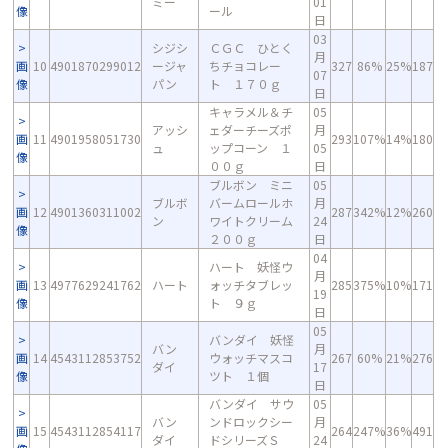
ミー
01
像
ール
日
03
シジシ
ＣＧＣ ひとく
月
画
10
4901870299012
ージャ
ちチョコレー
327
86%
25%
187
07
像
パン
ト １７０ｇ
日
キャラメル＆チ
05
アッシ
ェダーチーズポ
月
画
11
4901958051730
293
107%
14%
180
ュ
ップコーン １
05
像
００ｇ
日
ブルボン ミニ
05
ブルボ
バームロールホ
月
画
12
4901360311002
287
342%
12%
260
ン
ワイトクリーム
24
像
２００ｇ
日
04
ハート 妖怪ウ
月
画
13
4977629241762
ハート
ォッチタブレッ
285
375%
10%
171
19
像
ト ９ｇ
日
05
バンダイ 妖怪
バン
月
画
14
4543112853752
ウォッチマスコ
267
60%
21%
276
ダイ
17
像
ツト １個
日
バンダイ サウ
05
バン
ンドロックシー
月
画
15
4543112854117
264
247%
36%
491
ダイ
ドシリーズＳ
24