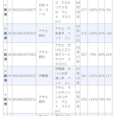
ラ アクエ
04
日本コ
リアスゼ
月
画
27
4902102108577
カ・コ
277
145%
71%
84
ロ ペッ
30
像
ーラ
ト ５００
日
ｍｌ
03
アサヒ 六
アサヒ
月
画
28
4514603280319
条麦茶 ペ
270
143%
31%
144
飲料
11
像
ット ２Ｌ
日
アサヒ ぜ
05
いたく三ツ
アサヒ
月
画
29
4514603279412
矢グリーン
267
74%
45%
104
飲料
17
像
キウイ ５
日
００ｍｌ
伊藤園 お
05
～いお茶
月
画
30
4901085002537
伊藤園
261
152%
41%
127
濃い茶 ペ
10
像
ット ２Ｌ
日
アサヒ ウ
ィルキンソ
03
アサヒ
ンタンサ
月
画
31
4514603282511
259
116%
74%
84
飲料
ン ペッ
07
像
ト ５００
日
ｍｌ
サント
南アルプス