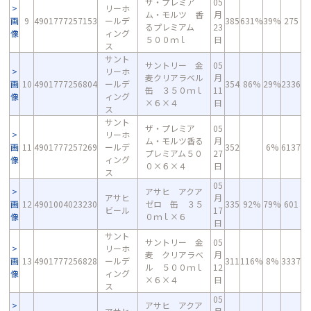
ザ・プレミア
05
リーホ
ム・モルツ 香
月
画
9
4901777257153
ールデ
385
631%
39%
275
るプレミアム
23
像
ィング
５００ｍｌ
日
ス
サント
サントリー 金
05
リーホ
麦クリアラベル
月
画
10
4901777256804
ールデ
354
86%
29%
2336
缶 ３５０ｍｌ
11
像
ィング
×６×４
日
ス
サント
ザ・プレミア
05
リーホ
ム・モルツ香る
月
画
11
4901777257269
ールデ
352
6%
6137
プレミアム５０
27
像
ィング
０×６×４
日
ス
05
アサヒ アクア
アサヒ
月
画
12
4901004023230
ゼロ 缶 ３５
335
92%
79%
601
ビール
17
像
０ｍｌ×６
日
サント
サントリー 金
05
リーホ
麦 クリアラベ
月
画
13
4901777256828
ールデ
311
116%
8%
3337
ル ５００ｍｌ
12
像
ィング
×６×４
日
ス
05
アサヒ アクア