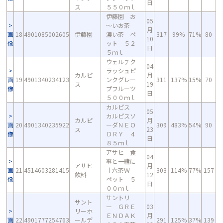
日
ス
５５０ｍｌ
伊藤園 お
05
～いお茶
月
画
18
4901085002605
伊藤園
濃い茶 ペ
317
99%
71%
80
10
像
ット ５２
日
５ｍｌ
ウェルチク
04
ラッシュピ
カルピ
月
画
19
4901340234123
ンクグレー
311
137%
15%
70
ス
19
像
プフルーツ
日
５００ｍｌ
カルピス
05
カルピスソ
カルピ
月
画
20
4901340235922
ーダＮＥＯ
309
483%
54%
90
ス
23
像
ＤＲＹ ４
日
８５ｍｌ
アサヒ 食
04
事と一緒に
アサヒ
月
画
21
4514603281415
十六茶Ｗ
303
114%
77%
157
飲料
12
像
ペット ５
日
００ｍｌ
サントリ
サント
ー ＧＲＥ
03
リーホ
ＥＮＤＡＫ
月
画
22
4901777254763
ールデ
291
125%
37%
139