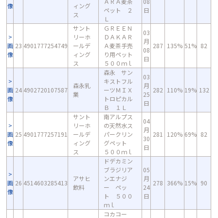
ＡＲＡ麦茶
08
像
ィング
ペット ２
日
ス
Ｌ
サント
ＧＲＥＥＮ
03
リーホ
ＤＡＫＡＲ
月
画
23
4901777254749
ールデ
Ａ麦茶手売
287
135%
51%
82
08
像
ィング
り用ペット
日
ス
５００ｍｌ
森永 サン
03
キストフル
森永乳
月
画
24
4902720107587
ーツＭＩＸ
282
110%
19%
132
業
25
像
トロピカル
日
Ｂ １Ｌ
サント
南アルプス
04
リーホ
の天然水ス
月
画
25
4901777257191
ールデ
パークリン
281
120%
69%
82
30
像
ィング
グペット
日
ス
５００ｍｌ
ドデカミン
ブラジリア
05
アサヒ
ンエナジ
月
画
26
4514603285413
278
366%
15%
90
飲料
ー ペッ
24
像
ト ５００
日
ｍｌ
コカコー