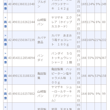
ブルボ
月
画
40
4901360311040
パウンドケー
169
124%
9%
249
ン
21
像
キ １４２ｇ
日
04
ヤマザキ エク
山崎製
月
画
41
4903110262244
レア（ホイップ
169
117%
6%
80
パン
07
像
カスタ－ド）
日
03
カバヤ あまお
カバヤ
月
画
42
4901550367239
う苺チョコレー
168
168%
21%
232
食品
07
像
ト １８０ｇ
日
05
バンダイ ＳＧ
バン
月
画
43
4543112854094
トッキュウレッ
166
55%
35%
367
ダイ
17
像
シャー２ １個
日
亀田製菓 ハッ
05
亀田製
ピーターン塩キ
月
画
44
4901313188323
166
46%
53%
158
菓
ャラメル味 １
10
像
００ｇ
日
ヤマザキ シュ
04
山崎製
－ロ－ルケ－キ
月
画
45
4903110257882
164
80%
9%
99
パン
（プリンクリ－
01
像
ム）
日
05
岩月製
岩月 玉子入落
月