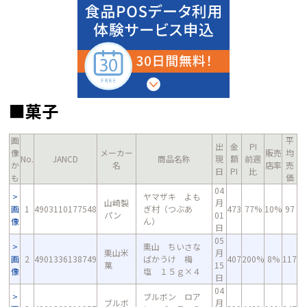
■菓子
画
平
出
金
PI
像
メーカー
販売
均
No.
JANCD
商品名称
現
額
前週
か
名
店率
売
日
PI
比
も
価
04
ヤマザキ よも
山崎製
月
画
1
4903110177548
ぎ村（つぶあ
473
77%
10%
97
パン
01
像
ん）
日
05
栗山 ちいさな
栗山米
月
画
2
4901336138749
ばかうけ 梅
407
200%
8%
117
菓
15
像
塩 １５ｇ×４
日
04
ブルボン ロア
ブルボ
月