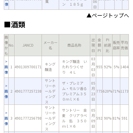
菓
06
像
ン １８５ｇ
日
▲ページトップへ
■酒類
画
出
金
PI
像
メーカー
販売
平均
No.
JANCD
商品名称
現
額
前週
か
名
店率
売価
日
PI
比
も
03
キング醸造 い
キング
月
画
1
4901309700171
たれりつくせ
955
92%
5%
1404
醸造
03
像
り ４Ｌ
日
サント
ザ・プレミア
05
リーホ
ム・モルツ香る
月
画
2
4901777257238
ールデ
775
620%
71%
1173
プレミアム３５
23
像
ィング
０ｍｌ×６
日
ス
サント
サントリー 金
05
リーホ
麦 クリアラベ
月
画
3
4901777256798
ールデ
592
90%
81%
591
ル 缶 ３５０
09
像
ィング
ｍｌ×６
日
ス