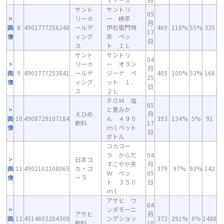
サント
サントリ
05
リーホ
ー 緑茶
月
画
8
4901777256248
ールデ
伊右衛門特
469
116%
55%
335
17
像
ィング
茶 ペッ
日
ス
ト １Ｌ
サント
サントリ
04
リーホ
ー オラン
月
画
9
4901777253841
ールデ
ジーナ ペ
405
100%
53%
166
25
像
ィング
ット １．
日
ス
２Ｌ
ＰＯＭ 塩
05
と夏みか
えひめ
月
画
10
4908729107184
ん ４９０
393
134%
5%
91
飲料
17
像
ｍｌペット
日
ボトル
コカコー
ラ からだ
04
日本コ
すこやか茶
月
画
11
4902102108065
カ・コ
379
97%
93%
142
Ｗ ペッ
05
像
ーラ
ト ３５０
日
ｍｌ
アサヒ ワ
04
ンダモーニ
アサヒ
月
画
12
4514603284300
ングショッ
372
291%
6%
1488
飲料
10