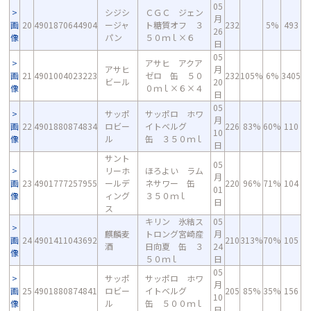
05
シジシ
ＣＧＣ ジェン
月
画
20
4901870644904
ージャ
ト糖質オフ ３
232
5%
493
26
像
パン
５０ｍｌ×６
日
05
アサヒ アクア
アサヒ
月
画
21
4901004023223
ゼロ 缶 ５０
232
105%
6%
3405
ビール
20
像
０ｍｌ×６×４
日
05
サッポ
サッポロ ホワ
月
画
22
4901880874834
ロビー
イトベルグ
226
83%
60%
110
10
像
ル
缶 ３５０ｍｌ
日
サント
05
リーホ
ほろよい ラム
月
画
23
4901777257955
ールデ
ネサワー 缶
220
96%
71%
104
01
像
ィング
３５０ｍｌ
日
ス
キリン 氷結ス
05
麒麟麦
トロング宮崎産
月
画
24
4901411043692
210
313%
70%
105
酒
日向夏 缶 ３
24
像
５０ｍｌ
日
05
サッポ
サッポロ ホワ
月
画
25
4901880874841
ロビー
イトベルグ
205
85%
35%
156
10
像
ル
缶 ５００ｍｌ
日