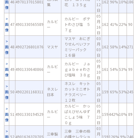
画
46
4970137015801
162
96%
10%
186
菓
花 １３５ｇ
12
像
日
05
カルビー ポテ
カルビ
月
画
47
4901330565589
トわさび塩 ５
162
41%
22%
90
ー
16
像
７ｇ
日
マスヤ おにぎ
03
りせんべいファ
月
画
48
4902726801076
マスヤ
162
58%
14%
271
ミリーパック
03
像
１６袋
日
05
カルビー Ｊａ
カルビ
月
画
49
4901330640866
ｇａｂｅｅわさ
161
54%
53%
99
ー
10
像
び塩味 ３８ｇ
日
ネスレ キット
05
ネスレ
カットミニオト
月
画
50
4902201168311
159
65%
53%
245
日本
ナラズベリー
10
像
１２枚
日
カルビー かっ
05
カルビ
ぱえびせんゆず
月
画
51
4901330194529
159
442%
10%
89
ー
こしょう味 ７
23
像
０ｇ
日
03
三幸 三幸の柿
三幸製
月
画
52
4901626370705
の種セレクショ
159
126%
9%
246