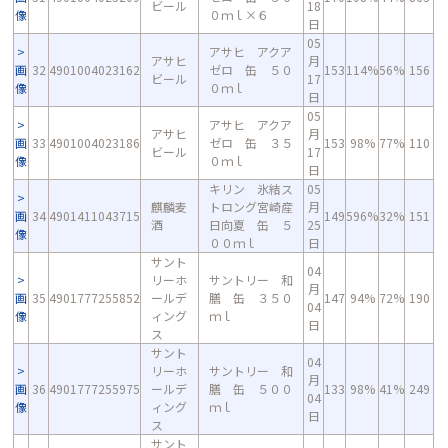
ビール
18
像
０ｍｌ×６
日
05
アサヒ アクア
アサヒ
月
画
32
4901004023162
ゼロ 缶 ５０
153
114%
56%
156
ビール
17
像
０ｍｌ
日
05
アサヒ アクア
アサヒ
月
画
33
4901004023186
ゼロ 缶 ３５
153
98%
77%
110
ビール
17
像
０ｍｌ
日
キリン 氷結ス
05
麒麟麦
トロング宮崎産
月
画
34
4901411043715
149
596%
32%
151
酒
日向夏 缶 ５
25
像
００ｍｌ
日
サント
04
リーホ
サントリー 和
月
画
35
4901777255852
ールデ
膳 缶 ３５０
147
94%
72%
190
04
像
ィング
ｍｌ
日
ス
サント
04
リーホ
サントリー 和
月
画
36
4901777255975
ールデ
膳 缶 ５００
133
98%
41%
249
04
像
ィング
ｍｌ
日
ス
サント