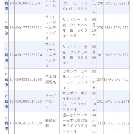
アサヒ
月
画
14
4901004023247
ゼロ 缶 ３５
290
82%
23%
2361
ビール
17
像
０ｍｌ×６×４
日
サント
サントリー 金
05
リーホ
麦 クリアラベ
月
画
15
4901777256811
ールデ
276
98%
50%
852
ル 缶 ５００
10
像
ィング
ｍｌ×６
日
ス
サント
サントリー 金
05
リーホ
麦 クリアラベ
月
画
16
4901777256774
ールデ
261
96%
58%
152
ル 缶 ５００
09
像
ィング
ｍｌ
日
ス
カマレロ カベ
03
日本酒
ルネ ソーヴィ
月
画
17
4904339651796
254
134%
7%
462
類販売
ニヨン ７５０
07
像
ｍｌ
日
サッポロ ホワ
05
サッポ
イトベルグ
月
画
18
4901880914950
ロビー
241
98%
9%
2341
缶 ３５０ｍｌ
10
像
ル
×６×４
日
澄みきりサッカ
04
麒麟麦
ー日本代表応援
月
画
19
4901411045030
232
163%
5%
2357
酒
デザイン３５０
29
像
×６×４
日