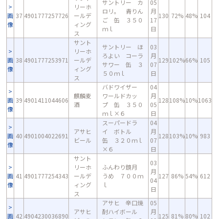
サントリー カ
05
リーホ
ロリ。 青りん
月
画
37
4901777257726
ールデ
130
72%
48%
104
ご 缶 ３５０
17
像
ィング
ｍｌ
日
ス
サント
サントリー ほ
03
リーホ
ろよい コーラ
月
画
38
4901777253971
ールデ
129
102%
66%
105
サワー 缶 ３
07
像
ィング
５０ｍｌ
日
ス
バドワイザー
04
麒麟麦
ワールドカッ
月
画
39
4901411044606
128
108%
10%
1063
酒
プ 缶 ３５０
05
像
ｍｌ×６
日
スーパードラ
04
アサヒ
イ ボトル
月
画
40
4901004022691
128
103%
10%
983
ビール
缶 ３２０ｍｌ
07
像
×６
日
サント
03
リーホ
ふんわり鏡月
月
画
41
4901777254343
ールデ
うめ ７００ｍ
127
86%
54%
612
04
像
ィング
ｌ
日
ス
アサヒ 辛口焼
05
アサヒ
酎ハイボール
月
画
42
4904230036890
125
81%
80%
102