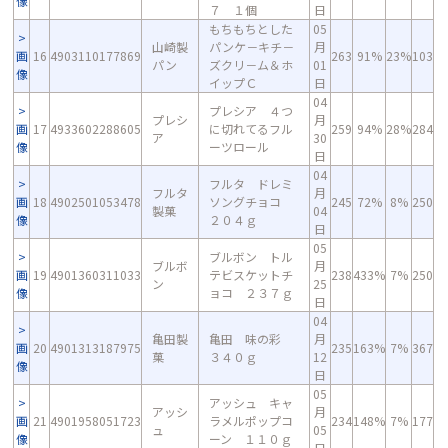
像
７ １個
日
もちもちとした
05
山崎製
パンケ－キチ－
月
画
16
4903110177869
263
91%
23%
103
パン
ズクリ－ム＆ホ
01
像
イップＣ
日
04
プレシア ４つ
プレシ
月
画
17
4933602288605
に切れてるフル
259
94%
28%
284
ア
30
像
ーツロール
日
04
フルタ ドレミ
フルタ
月
画
18
4902501053478
ソングチョコ
245
72%
8%
250
製菓
04
像
２０４ｇ
日
05
ブルボン トル
ブルボ
月
画
19
4901360311033
テビスケットチ
238
433%
7%
250
ン
25
像
ョコ ２３７ｇ
日
04
亀田製
亀田 味の彩
月
画
20
4901313187975
235
163%
7%
367
菓
３４０ｇ
12
像
日
05
アッシュ キャ
アッシ
月
画
21
4901958051723
ラメルポップコ
234
148%
7%
177
ュ
05
像
ーン １１０ｇ
日