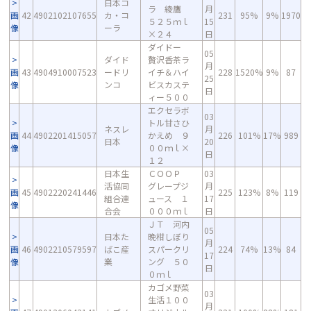
日本コ
ラ 綾鷹
月
画
42
4902102107655
カ・コ
231
95%
9%
1970
５２５ｍｌ
15
像
ーラ
×２４
日
ダイドー
05
ダイド
贅沢香茶ラ
月
画
43
4904910007523
ードリ
イチ＆ハイ
228
1520%
9%
87
25
像
ンコ
ビスカステ
日
ィー５００
エクセラボ
03
トル甘さひ
ネスレ
月
画
44
4902201415057
かえめ ９
226
101%
17%
989
日本
20
像
００ｍｌ×
日
１２
日本生
ＣＯＯＰ
03
活協同
グレープジ
月
画
45
4902220241446
225
123%
8%
119
組合連
ュース １
17
像
合会
０００ｍｌ
日
ＪＴ 河内
05
日本た
晩柑しぼり
月
画
46
4902210579597
ばこ産
スパークリ
224
74%
13%
84
17
像
業
ング ５０
日
０ｍｌ
カゴメ野菜
03
生活１００
月