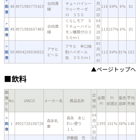
合同酒
チューハイシー
月
画
48
4971980775423
116
84%
6%
81
精
クヮーサーゼ
28
像
ロ ３５０
日
くらしモア Ｓ
04
合同酒
Ｔチューハイレ
月
画
49
4971980607465
113
107%
6%
81
精
モン糖類ゼロ３
28
像
５０ｍｌ
日
05
アサヒ 辛口焼
アサヒ
月
画
50
4904230036852
酎ハイボール
112
84%
81%
102
ビール
09
像
缶 ３５０ｍｌ
日
▲ページトップへ
■飲料
画
出
像
金額
PI
販売
平均
No.
JANCD
メーカー名
商品名称
現
か
PI
前週比
店率
売価
日
も
04
森永 あじ
森永乳
月
画
1
4902720108720
わい便り
1395
101%
38%
140
業
15
像
１Ｌ
日
伊藤園 充
03