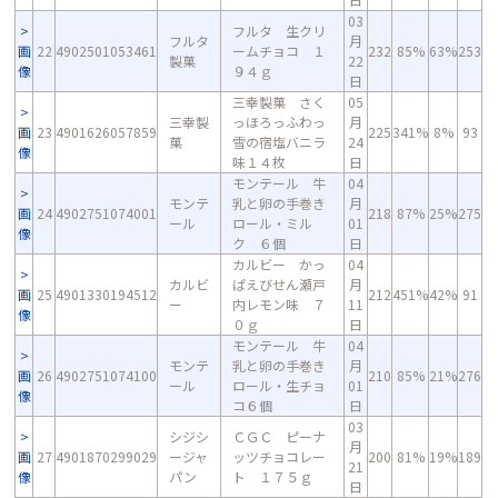
03
フルタ 生クリ
フルタ
月
画
22
4902501053461
ームチョコ １
232
85%
63%
253
製菓
22
像
９４ｇ
日
三幸製菓 さく
05
三幸製
っほろっふわっ
月
画
23
4901626057859
225
341%
8%
93
菓
雪の宿塩バニラ
24
像
味１４枚
日
モンテール 牛
04
モンテ
乳と卵の手巻き
月
画
24
4902751074001
218
87%
25%
275
ール
ロール・ミル
01
像
ク ６個
日
カルビー かっ
04
カルビ
ぱえびせん瀬戸
月
画
25
4901330194512
212
451%
42%
91
ー
内レモン味 ７
11
像
０ｇ
日
モンテール 牛
04
モンテ
乳と卵の手巻き
月
画
26
4902751074100
210
85%
21%
276
ール
ロール・生チョ
01
像
コ６個
日
03
シジシ
ＣＧＣ ピーナ
月
画
27
4901870299029
ージャ
ッツチョコレー
200
81%
19%
189
21
像
パン
ト １７５ｇ
日