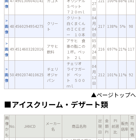
画
47
4901306043141
カゴメ
オリジナル
221
100%
88%
181
27
像
Ｓペット
日
７２０ｍｌ
クリート
04
クリー
白くまくん
月
画
48
4560294954275
217
138%
5%
98
ト
のＩＣＥボ
04
像
ー １０本
日
アサヒ 食
05
アサヒ
事の脂この
月
画
49
4514603282016
216
697%
21%
117
飲料
１杯。ペッ
24
像
ト ２Ｌ
日
チェリオ
04
チェリ
ライフガー
月
画
50
4902074010625
オジャ
ド ペッ
212
101%
11%
92
12
像
パン
ト ５００
日
ｍｌ
▲ページトップへ
■アイスクリーム・デザート類
画
平
出
金
PI
像
メーカー
販売
均
No.
JANCD
商品名称
現
額
前週
か
名
店率
売
日
PI
比
も
価