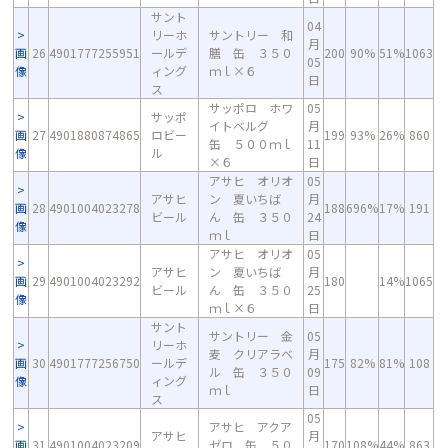
サント
04
リーホ
サントリー 和
月
画
26
4901777255951
ールデ
膳 缶 ３５０
200
90%
51%
1063
05
像
ィング
ｍｌ×６
日
ス
サッポロ ホワ
05
サッポ
イトベルグ
月
画
27
4901880874865
ロビー
199
93%
26%
860
缶 ５００ｍｌ
11
像
ル
×６
日
アサヒ オリオ
05
アサヒ
ン 夏いちば
月
画
28
4901004023278
188
696%
17%
191
ビール
ん 缶 ３５０
24
像
ｍｌ
日
アサヒ オリオ
05
アサヒ
ン 夏いちば
月
画
29
4901004023292
180
14%
1065
ビール
ん 缶 ３５０
25
像
ｍｌ×６
日
サント
サントリー 金
05
リーホ
麦 クリアラベ
月
画
30
4901777256750
ールデ
175
82%
81%
108
ル 缶 ３５０
09
像
ィング
ｍｌ
日
ス
05
アサヒ アクア
アサヒ
月
画
31
4901004023209
ゼロ 缶 ５０
170
108%
44%
863