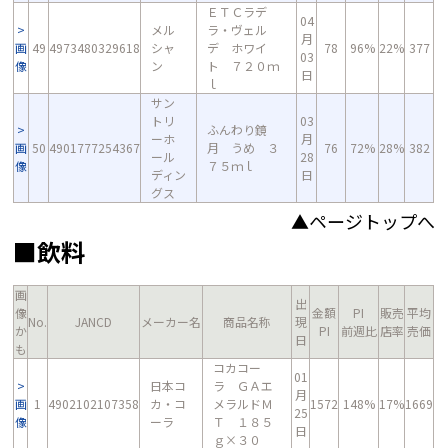
ＥＴＣラデ
04
メル
ラ・ヴェル
月
画
49
4973480329618
シャ
デ ホワイ
78
96%
22%
377
03
像
ン
ト ７２０ｍ
日
ｌ
サン
トリ
03
ふんわり鏡
ーホ
月
画
50
4901777254367
月 うめ ３
76
72%
28%
382
ール
28
像
７５ｍｌ
ディン
日
グス
▲ページトップへ
■飲料
画
出
像
金額
PI
販売
平均
No.
JANCD
メーカー名
商品名称
現
か
PI
前週比
店率
売価
日
も
コカコー
01
日本コ
ラ ＧＡエ
月
画
1
4902102107358
カ・コ
メラルドＭ
1572
148%
17%
1669
25
像
ーラ
Ｔ １８５
日
ｇ×３０