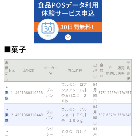
■菓子
画
平
出
金
像
メーカー
PI
販売
均
No.
JANCD
商品名称
現
額
か
名
前週比
店率
売
日
PI
も
価
ブルボン ロア
04
ブル
ンヌアソート抹
月
画
1
4901360310388
575
1223%
17%
257
ボン
茶＆バニラ ２
09
像
０枚
日
04
ブルボン アル
ブル
月
画
2
4901360310449
フォートＦＳ抹
537
632%
35%
249
ボン
08
像
茶 １９５ｇ
日
シジ
03
ＣＧＣ ひとく
シー
月