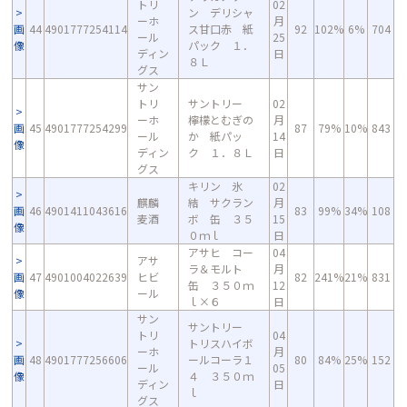
トリ
02
ン デリシャ
ーホ
月
画
44
4901777254114
ス甘口赤 紙
92
102%
6%
704
ール
25
像
パック １．
ディン
日
８Ｌ
グス
サン
トリ
サントリー
02
ーホ
檸檬とむぎの
月
画
45
4901777254299
87
79%
10%
843
ール
か 紙パッ
14
像
ディン
ク １．８Ｌ
日
グス
キリン 氷
02
麒麟
結 サクラン
月
画
46
4901411043616
83
99%
34%
108
麦酒
ボ 缶 ３５
15
像
０ｍｌ
日
アサヒ コー
04
アサ
ラ＆モルト
月
画
47
4901004022639
ヒビ
82
241%
21%
831
缶 ３５０ｍ
12
像
ール
ｌ×６
日
サン
サントリー
トリ
04
トリスハイボ
ーホ
月
画
48
4901777256606
ールコーラ１
80
84%
25%
152
ール
05
像
４ ３５０ｍ
ディン
日
ｌ
グス