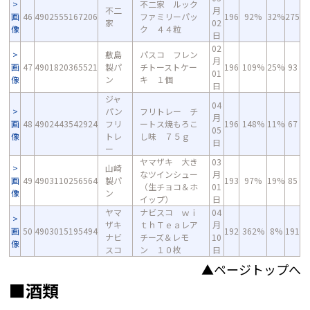
不二家 ルック
不二
月
画
46
4902555167206
ファミリーパッ
196
92%
32%
275
家
02
像
ク ４４粒
日
02
敷島
パスコ フレン
月
画
47
4901820365521
製パ
チトーストケー
196
109%
25%
93
01
像
ン
キ １個
日
ジャ
04
パン
フリトレー チ
月
画
48
4902443542924
フリ
ートス焼もろこ
196
148%
11%
67
05
像
トレ
し味 ７５ｇ
日
ー
ヤマザキ 大き
03
山崎
なツインシュー
月
画
49
4903110256564
製パ
193
97%
19%
85
（生チョコ＆ホ
01
像
ン
イップ）
日
ヤマ
ナビスコ ｗｉ
04
ザキ
ｔｈＴｅａレア
月
画
50
4903015195494
192
362%
8%
191
ナビ
チーズ＆レモ
10
像
スコ
ン １０枚
日
▲ページトップへ
■酒類