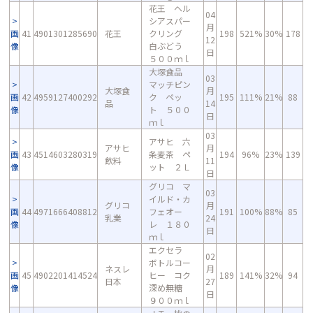
花王 ヘル
04
シアスパー
月
画
41
4901301285690
花王
クリング
198
521%
30%
178
12
像
白ぶどう
日
５００ｍｌ
大塚食品
03
マッチピン
大塚食
月
画
42
4959127400292
ク ペッ
195
111%
21%
88
品
14
像
ト ５００
日
ｍｌ
03
アサヒ 六
アサヒ
月
画
43
4514603280319
条麦茶 ペ
194
96%
23%
139
飲料
11
像
ット ２Ｌ
日
グリコ マ
03
イルド・カ
グリコ
月
画
44
4971666408812
フェオー
191
100%
88%
85
乳業
24
像
レ １８０
日
ｍｌ
エクセラ
02
ボトルコー
ネスレ
月
画
45
4902201414524
ヒー コク
189
141%
32%
94
日本
27
像
深め無糖
日
９００ｍｌ