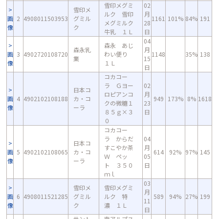
雪印メグミ
02
雪印メ
ルク 雪印
月
画
2
4908011503953
グミル
1161
101%
84%
191
メグミルク
28
像
ク
牛乳 １Ｌ
日
04
森永 あじ
森永乳
月
画
3
4902720108720
わい便り
1148
35%
138
業
15
像
１Ｌ
日
コカコー
ラ Ｇヨー
02
日本コ
ロピアンコ
月
画
4
4902102108188
カ・コ
949
173%
8%
1618
クの微糖１
23
像
ーラ
８５ｇ×３
日
０
コカコー
ラ からだ
04
日本コ
すこやか茶
月
画
5
4902102108065
カ・コ
614
92%
97%
145
Ｗ ペッ
05
像
ーラ
ト ３５０
日
ｍｌ
03
雪印メ
雪印メグミ
月
画
6
4908011521285
グミル
ルク 特
589
94%
27%
199
11
像
ク
濃 １Ｌ
日
サント
南アルプス