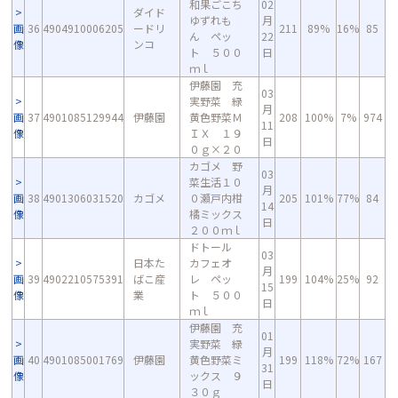
和果ごこち
02
ダイド
ゆずれも
月
画
36
4904910006205
ードリ
211
89%
16%
85
ん ペッ
22
像
ンコ
ト ５００
日
ｍｌ
伊藤園 充
03
実野菜 緑
月
画
37
4901085129944
伊藤園
黄色野菜Ｍ
208
100%
7%
974
11
像
ＩＸ １９
日
０ｇ×２０
カゴメ 野
03
菜生活１０
月
画
38
4901306031520
カゴメ
０瀬戸内柑
205
101%
77%
84
14
像
橘ミックス
日
２００ｍｌ
ドトール
03
日本た
カフェオ
月
画
39
4902210575391
ばこ産
レ ペッ
199
104%
25%
92
15
像
業
ト ５００
日
ｍｌ
伊藤園 充
01
実野菜 緑
月
画
40
4901085001769
伊藤園
黄色野菜ミ
199
118%
72%
167
31
像
ックス ９
日
３０ｇ