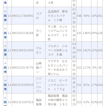
05
像
本
４枚
日
02
生活良好 厚切
コプ
月
画
10
4901117364091
りカットバウ
348
96%
10%
261
ロ
25
像
ム １０個
日
不二家 カント
02
不二
リマアムバニラ
月
画
11
4902555138268
335
146%
69%
228
家
＆ココア ２０
28
像
枚
日
04
ブルボン シル
ブル
月
画
12
4901360310395
ベーヌ抹茶ショ
330
241%
22%
206
ボン
08
像
コラ ６個
日
ヤマザキ もち
02
山崎
もちとしたパン
月
画
13
4903110176770
製パ
322
117%
9%
88
ケ－キあまおう
01
像
ン
苺ジャム
日
シジ
03
ＣＧＣ ピーナ
シー
月
画
14
4901870299029
ッツチョコレー
321
81%
17%
184
ジャ
21
像
ト １７５ｇ
パン
日
亀田製菓 亀田
03
亀田
の柿の種辛さ５
月
画
15
4901313187913
315
63%
63%
183
製菓
倍６袋 １９２
25