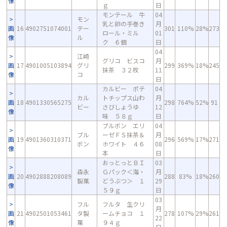
像
ｇ
日
モンテール 牛
04
モン
乳と卵の手巻き
月
画
16
4902751074001
テー
301
110%
28%
273
ロール・ミル
01
像
ル
ク ６個
日
04
江崎
グリコ ビスコ
月
画
17
4901005103894
グリ
299
369%
18%
245
抹茶 ３２枚
11
像
コ
日
カルビー ポテ
04
カル
トチップス山わ
月
画
18
4901330565275
298
764%
52%
91
ビー
さびしょうゆ
12
像
味 ５８ｇ
日
ブルボン エリ
04
ブル
ーゼＦＳ抹茶＆
月
画
19
4901360310371
296
569%
17%
271
ボン
ホワイト ４６
08
像
本
日
おっとっとＢＩ
03
森永
Ｇパック＜海・
月
画
20
4902888208089
288
83%
18%
260
製菓
どうぶつ＞ １
29
像
５９ｇ
日
03
フル
フルタ 生クリ
月
画
21
4902501053461
タ製
ームチョコ １
278
107%
29%
261
22
像
菓
９４ｇ
日