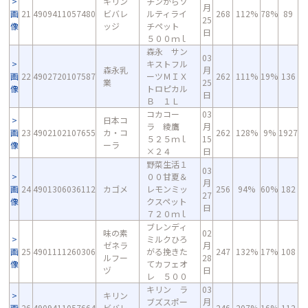
キリン
チンからソ
月
画
21
4909411057480
ビバレ
ルティライ
268
112%
78%
89
25
像
ッジ
チペット
日
５００ｍｌ
森永 サン
03
キストフル
森永乳
月
画
22
4902720107587
ーツＭＩＸ
262
111%
19%
136
業
25
像
トロピカル
日
Ｂ １Ｌ
コカコー
03
日本コ
ラ 綾鷹
月
画
23
4902102107655
カ・コ
262
128%
9%
1927
５２５ｍｌ
15
像
ーラ
×２４
日
野菜生活１
03
００甘夏＆
月
画
24
4901306036112
カゴメ
レモンミッ
256
94%
60%
182
27
像
クスペット
日
７２０ｍｌ
ブレンディ
味の素
02
ミルクひろ
ゼネラ
月
画
25
4901111260306
がる挽きた
247
132%
17%
108
ルフー
28
像
てカフェオ
ヅ
日
レ ５００
キリン ラ
03
キリン
ブズスポー
月
画
26
4909411057664
ビバレ
246
207%
16%
112