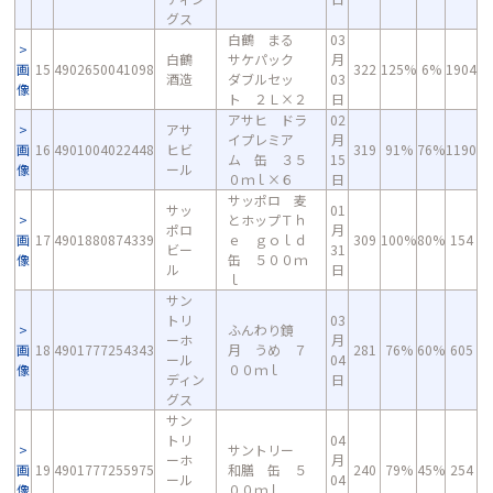
グス
白鶴 まる
03
白鶴
サケパック
月
画
15
4902650041098
322
125%
6%
1904
酒造
ダブルセッ
03
像
ト ２Ｌ×２
日
アサヒ ドラ
02
アサ
イプレミア
月
画
16
4901004022448
ヒビ
319
91%
76%
1190
ム 缶 ３５
15
像
ール
０ｍｌ×６
日
サッポロ 麦
サッ
01
とホップＴｈ
ポロ
月
画
17
4901880874339
ｅ ｇｏｌｄ
309
100%
80%
154
ビー
31
像
缶 ５００ｍ
ル
日
ｌ
サン
トリ
03
ふんわり鏡
ーホ
月
画
18
4901777254343
月 うめ ７
281
76%
60%
605
ール
04
像
００ｍｌ
ディン
日
グス
サン
トリ
04
サントリー
ーホ
月
画
19
4901777255975
和膳 缶 ５
240
79%
45%
254
ール
04
像
００ｍｌ