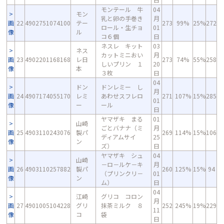
モンテール 牛
04
モン
乳と卵の手巻き
月
画
22
4902751074100
テー
273
99%
25%
272
ロール・生チョ
01
像
ル
コ６個
日
ネスレ キット
03
ネス
カットミニおい
月
画
23
4902201168168
レ日
273
74%
55%
258
しいプリン １
20
像
本
３枚
日
04
ドン
ドンレミー し
月
画
24
4907174055170
レミ
あわせスフレロ
271
107%
15%
285
01
像
ー
ール
日
ヤマザキ まる
01
山崎
ごとバナナ（ミ
月
画
25
4903110243076
製パ
269
114%
15%
106
ディアムサイ
25
像
ン
ズ）
日
ヤマザキ シュ
04
山崎
－ロ－ルケ－キ
月
画
26
4903110257882
製パ
260
125%
15%
94
（プリンクリ－
01
像
ン
ム）
日
04
江崎
グリコ コロン
月
画
27
4901005104228
グリ
抹茶ミルク ８
252
245%
19%
229
11
像
コ
袋
日