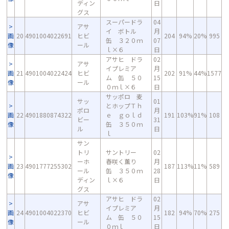
ディン
日
グス
スーパードラ
04
アサ
イ ボトル
月
画
20
4901004022691
ヒビ
204
94%
20%
995
缶 ３２０ｍ
07
像
ール
ｌ×６
日
アサヒ ドラ
02
アサ
イプレミア
月
画
21
4901004022424
ヒビ
202
91%
44%
1577
ム 缶 ５０
15
像
ール
０ｍｌ×６
日
サッポロ 麦
サッ
01
とホップＴｈ
ポロ
月
画
22
4901880874322
ｅ ｇｏｌｄ
191
103%
91%
108
ビー
31
像
缶 ３５０ｍ
ル
日
ｌ
サン
トリ
サントリー
02
ーホ
春咲く薫り
月
画
23
4901777255302
187
113%
11%
589
ール
缶 ３５０ｍ
28
像
ディン
ｌ×６
日
グス
アサヒ ドラ
02
アサ
イプレミア
月
画
24
4901004022370
ヒビ
182
94%
70%
275
ム 缶 ５０
15
像
ール
０ｍｌ
日