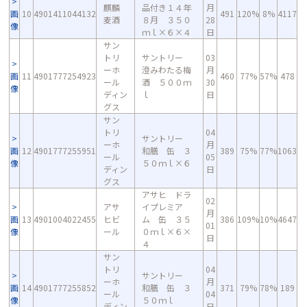
麒麟
品付き１４年
月
画
10
4901411044132
491
120%
8%
4117
麦酒
８月 ３５０
28
像
ｍｌ×６×４
日
サン
トリ
サントリー
03
ーホ
澄みわたる梅
月
画
11
4901777254923
460
77%
57%
478
ール
酒 ５００ｍ
30
像
ディン
ｌ
日
グス
サン
トリ
04
サントリー
ーホ
月
画
12
4901777255951
和膳 缶 ３
389
75%
77%
1063
ール
05
像
５０ｍｌ×６
ディン
日
グス
アサヒ ドラ
02
アサ
イプレミア
月
画
13
4901004022455
ヒビ
ム 缶 ３５
386
109%
10%
4647
01
像
ール
０ｍｌ×６×
日
４
サン
トリ
04
サントリー
ーホ
月
画
14
4901777255852
和膳 缶 ３
371
79%
78%
189
ール
04
像
５０ｍｌ
ディン
日