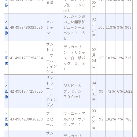
麦酒
05
像
プ缶 ３５０
日
ｍｌ
メルシャンお
02
メル
いしい無添加
月
画
40
4973480329076
シャ
ジューシー赤
100
119%
9%
909
17
像
ン
ペット１．５
日
Ｌ
サン
デリカメゾ
トリ
02
ン デリシャ
ーホ
月
画
41
4901777254084
ス 白 紙パ
100
103%
12%
716
ール
24
像
ック １．８
ディン
日
Ｌ
グス
サン
トリ
04
ジムビーム
ーホ
月
画
42
4901777257085
プレミアム
99
72%
6%
1622
ール
01
像
７００ｍｌ
ディン
日
グス
03
アサ
ヴィニャ・ア
月
画
43
4904230036258
ヒビ
ルバリ・サン
93
102%
7%
783
21
像
ール
グリア １Ｌ
日
サン
デリカメゾ