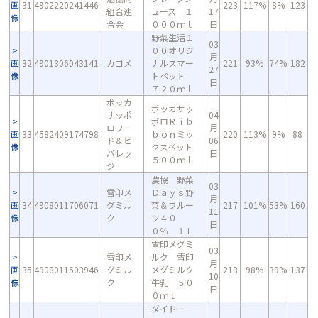
画
31
4902220241446
223
117%
8%
123
組合連
ュース １
17
像
合会
０００ｍｌ
日
野菜生活１
03
００オリジ
月
画
32
4901306043141
カゴメ
ナルスマー
221
93%
74%
182
27
像
トペット
日
７２０ｍｌ
ポッカ
ポッカサッ
サッポ
04
ポロＲｉｂ
ロフー
月
画
33
4582409174798
ｂｏｎミッ
220
113%
9%
88
ド＆ビ
06
像
クスペット
バレッ
日
５００ｍｌ
ジ
農協 野菜
03
雪印メ
Ｄａｙｓ野
月
画
34
4908011706071
グミル
菜＆フルー
217
101%
53%
160
11
像
ク
ツ４０
日
０％ １Ｌ
雪印メグミ
03
雪印メ
ルク 雪印
月
画
35
4908011503946
グミル
メグミルク
213
98%
39%
137
10
像
ク
牛乳 ５０
日
０ｍｌ
ダイドー