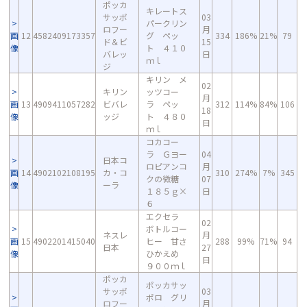
ポッカ
キレートス
サッポ
03
パークリン
ロフー
月
画
12
4582409173357
グ ペッ
334
186%
21%
79
ド＆ビ
15
像
ト ４１０
バレッ
日
ｍｌ
ジ
キリン メ
02
キリン
ッツコー
月
画
13
4909411057282
ビバレ
ラ ペッ
312
114%
84%
106
18
像
ッジ
ト ４８０
日
ｍｌ
コカコー
ラ Ｇヨー
04
日本コ
ロピアンコ
月
画
14
4902102108195
カ・コ
310
274%
7%
345
クの微糖
07
像
ーラ
１８５ｇ×
日
６
エクセラ
02
ボトルコー
ネスレ
月
画
15
4902201415040
ヒー 甘さ
288
99%
71%
94
日本
27
像
ひかえめ
日
９００ｍｌ
ポッカ
ポッカサッ
サッポ
03
ポロ グリ
ロフー
月