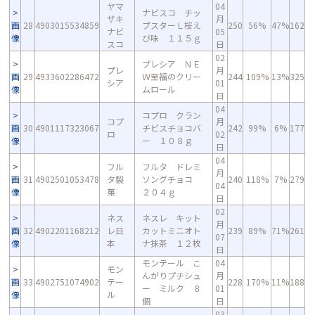
ヤマ
04
ナビスコ チッ
ザキ
月
画
28
4903015534859
プスターＬ桜え
250
56%
47%
162
ナビ
05
像
び味 １１５ｇ
スコ
日
02
プレシア ＮＥ
プレ
月
画
29
4933602286472
Ｗ至福のクリー
244
109%
13%
325
シア
01
像
ムロール
日
04
コプロ クラン
コプ
月
画
30
4901117323067
チビスチョコバ
242
99%
6%
177
ロ
02
像
ー １０８ｇ
日
04
フル
フルタ ドレミ
月
画
31
4902501053478
タ製
ソングチョコ
240
118%
7%
279
04
像
菓
２０４ｇ
日
02
ネス
ネスレ キット
月
画
32
4902201168212
レ日
カットミニオト
239
89%
71%
261
07
像
本
ナ抹茶 １２枚
日
モンテール こ
04
モン
んがりプチシュ
月
画
33
4902751074902
テー
228
170%
11%
188
ー ミルク ８
01
像
ル
個
日
03