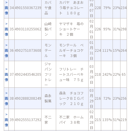
カバ
カバヤ あまお
月
画
34
4901550367239
ヤ食
う苺チョコレー
228
79%
23%
234
07
像
品
ト １８０ｇ
日
02
山崎
ヤマザキ 苺の
月
画
35
4903110255062
製パ
ショートケー
226
95%
31%
298
01
像
ン
キ ２個
日
01
モン
モンテール ベ
月
画
36
4902751073608
テー
ルギーチョコケ
224
111%
15%
264
31
像
ル
ーキ ３個
日
ジャ
03
パン
フリトレー チ
月
画
37
4902443546205
フリ
ートスバーベキ
218
242%
22%
65
28
像
トレ
ュー味 ７５ｇ
日
ー
03
森永 チョコフ
森永
月
画
38
4902888208249
レークＢＩＧパ
216
72%
23%
256
製菓
29
像
ック ２１０ｇ
日
02
不二
不二家 ホーム
月
画
39
4902555137292
215
135%
51%
219
家
パイ ３８枚
28
像
日