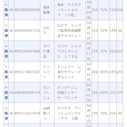
04
森永 ベイクク
森永
月
画
40
4902888206689
ッキーショコ
215
71%
72%
158
製菓
04
像
ラ １０粒
日
04
ロピア トップ
ロピ
月
画
41
4560308457235
ス監修本格濃厚
210
93%
14%
88
ア
01
像
生チョコシュー
日
03
カバ
カバヤ ショコ
月
画
42
4901550367406
ヤ食
ラコレクショ
210
71%
16%
251
17
像
品
ン １７９ｇ
日
04
ドン
ドンレミー し
月
画
43
4907174055187
レミ
あわせクレープ
208
106%
18%
255
01
像
ー
オムレット
日
04
カン
カンパーニュ
月
画
44
4580402990704
パー
切落としケー
206
108%
5%
275
01
像
ニュ
キ・フレンチ
日
04
山崎
ヤマザキ デニ
月
画
45
4903110117094
製パ
ッシュリングド
198
79%
25%
86
01
像
ン
ーナツ ３個
日
03