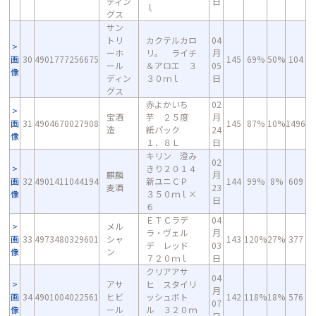
ディン
日
ｌ
グス
サン
トリ
カクテルカロ
04
ーホ
リ。 ライチ
月
画
30
4901777256675
145
69%
50%
104
ール
＆アロエ ３
05
像
ディン
３０ｍｌ
日
グス
赤よかいち
02
宝酒
芋 ２５度
月
画
31
4904670027908
145
87%
10%
1496
造
紙パック
24
像
１．８Ｌ
日
キリン 澄み
02
きり２０１４
麒麟
月
画
32
4901411044194
新ユニＣＰ
144
99%
8%
609
麦酒
23
像
３５０ｍｌ×
日
６
ＥＴＣラデ
04
メル
ラ・ヴェル
月
画
33
4973480329601
シャ
143
120%
27%
377
デ レッド
03
像
ン
７２０ｍｌ
日
クリアアサ
04
アサ
ヒ スタイリ
月
画
34
4901004022561
ヒビ
ッシュボト
142
118%
18%
576
07
像
ール
ル ３２０ｍ
日