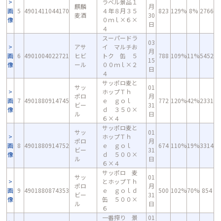
ラベル景品１
麒麟
月
画
5
4901411044170
４年８月３５
823
129%
8%
2766
麦酒
30
像
０ｍｌ×６×
日
４
スーパードラ
03
アサ
イ マルチお
月
画
6
4901004022721
ヒビ
トク 缶 ５
788
109%
11%
5452
15
像
ール
００ｍｌ×２
日
４
サッポロ麦と
サッ
01
ホップＴｈ
ポロ
月
画
7
4901880914745
ｅ ｇｏｌ
772
120%
42%
2331
ビー
31
像
ｄ ３５０×
ル
日
６×４
サッポロ麦と
サッ
01
ホップＴｈ
ポロ
月
画
8
4901880914752
ｅ ｇｏｌ
674
110%
19%
3314
ビー
31
像
ｄ ５００×
ル
日
６×４
サッポロ 麦
サッ
01
とホップＴｈ
ポロ
月
画
9
4901880874353
ｅ ｇｏｌｄ
500
102%
70%
854
ビー
31
像
缶 ５００×
ル
日
６
一番搾り 景
01