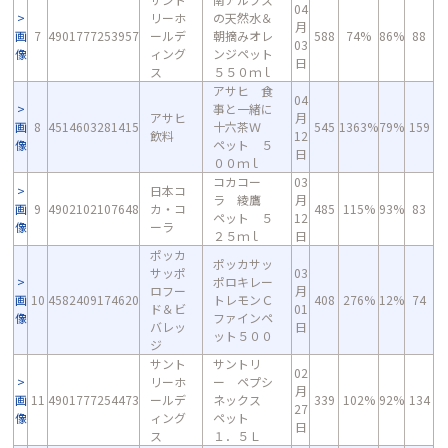
04
リーホ
の天然水＆
月
画
7
4901777253957
ールデ
朝摘みオレ
588
74%
86%
88
03
像
ィング
ンジペット
日
ス
５５０ｍｌ
アサヒ 食
04
事と一緒に
アサヒ
月
画
8
4514603281415
十六茶Ｗ
545
1363%
79%
159
飲料
12
像
ペット ５
日
００ｍｌ
コカコー
03
日本コ
ラ 綾鷹
月
画
9
4902102107648
カ・コ
485
115%
93%
83
ペット ５
12
像
ーラ
２５ｍｌ
日
ポッカ
ポッカサッ
サッポ
03
ポロキレー
ロフー
月
画
10
4582409174620
トレモンＣ
408
276%
12%
74
ド＆ビ
01
像
ファインペ
バレッ
日
ット５００
ジ
サント
サントリ
02
リーホ
ー ペプシ
月
画
11
4901777254473
ールデ
ネックス
339
102%
92%
134
27
像
ィング
ペット
日
ス
１．５Ｌ