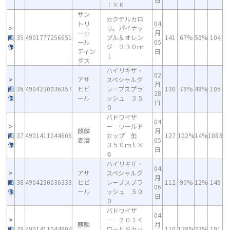
ｌ×６
サン
カクテルカロ
トリ
04
リ。パイナッ
ーホ
月
画
35
4901777256651
プル＆オレン
141
67%
50%
104
ール
05
像
ジ ３３０ｍ
ディン
日
ｌ
グス
ハイリキザ・
02
アサ
スペシャルグ
月
画
36
4904230036357
ヒビ
レープスプラ
130
79%
48%
105
28
像
ール
ッシュ ３５
日
０
バドワイザ
04
ー ワールド
麒麟
月
画
37
4901411044606
カップ 缶
127
102%
14%
1083
麦酒
05
像
３５０ｍｌ×
日
６
ハイリキザ・
04
アサ
スペシャルグ
月
画
38
4904230036333
ヒビ
レープスプラ
112
90%
12%
149
06
像
ール
ッシュ ５０
日
０
バドワイザ
04
ー ２０１４
麒麟
月
画
39
4901411044804
ワールドカッ
110
128%
23%
191