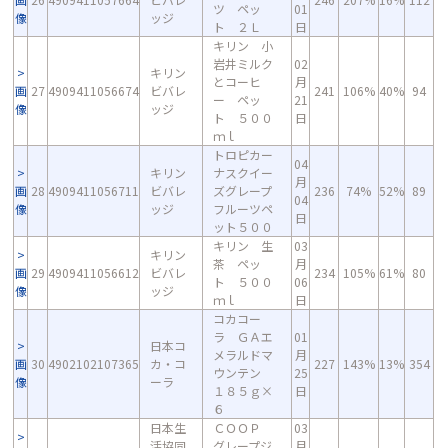
ツ ペッ
01
像
ッジ
ト ２Ｌ
日
キリン 小
岩井ミルク
02
キリン
とコーヒ
月
画
27
4909411056674
ビバレ
241
106%
40%
94
ー ペッ
21
像
ッジ
ト ５００
日
ｍｌ
トロピカー
04
キリン
ナスクイー
月
画
28
4909411056711
ビバレ
ズグレープ
236
74%
52%
89
04
像
ッジ
フルーツペ
日
ット５００
キリン 生
03
キリン
茶 ペッ
月
画
29
4909411056612
ビバレ
234
105%
61%
80
ト ５００
06
像
ッジ
ｍｌ
日
コカコー
ラ ＧＡエ
01
日本コ
メラルドマ
月
画
30
4902102107365
カ・コ
227
143%
13%
354
ウンテン
25
像
ーラ
１８５ｇ×
日
６
日本生
ＣＯＯＰ
03
活協同
グレープジ
月