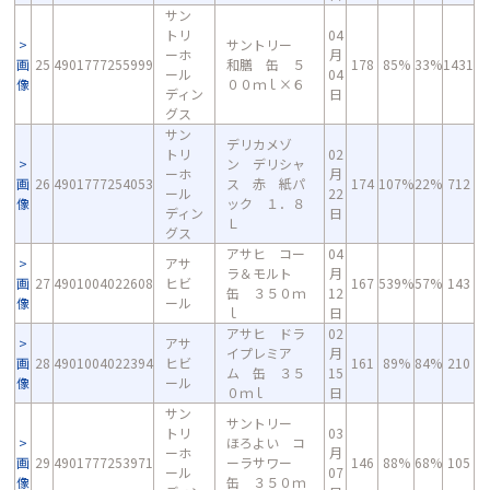
サン
トリ
04
サントリー
ーホ
月
画
25
4901777255999
和膳 缶 ５
178
85%
33%
1431
ール
04
像
００ｍｌ×６
ディン
日
グス
サン
デリカメゾ
トリ
02
ン デリシャ
ーホ
月
画
26
4901777254053
ス 赤 紙パ
174
107%
22%
712
ール
22
像
ック １．８
ディン
日
Ｌ
グス
アサヒ コー
04
アサ
ラ＆モルト
月
画
27
4901004022608
ヒビ
167
539%
57%
143
缶 ３５０ｍ
12
像
ール
ｌ
日
アサヒ ドラ
02
アサ
イプレミア
月
画
28
4901004022394
ヒビ
161
89%
84%
210
ム 缶 ３５
15
像
ール
０ｍｌ
日
サン
サントリー
トリ
03
ほろよい コ
ーホ
月
画
29
4901777253971
ーラサワー
146
88%
68%
105
ール
07
像
缶 ３５０ｍ