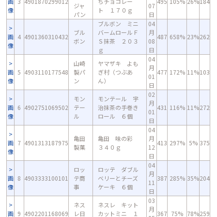
画
3
4901870299012
ちチョコレー
495
105%
26%
184
ジャ
07
像
ト １７０ｇ
パン
日
ブルボン ミニ
04
ブル
バームロールＦ
月
画
4
4901360310432
487
658%
23%
262
ボン
Ｓ抹茶 ２０３
08
像
ｇ
日
04
山崎
ヤマザキ よも
月
画
5
4903110177548
製パ
ぎ村（つぶあ
477
172%
11%
103
01
像
ン
ん）
日
02
モン
モンテール 宇
月
画
6
4902751069502
テー
治抹茶の手巻き
431
116%
11%
272
01
像
ル
ロール ６個
日
04
亀田
亀田 味の彩
月
画
7
4901313187975
413
297%
5%
375
製菓
３４０ｇ
12
像
日
04
ロッ
ロッテ ダブル
月
画
8
4903333100101
テ商
ベリーとチーズ
387
285%
35%
204
11
像
事
ケーキ ６個
日
03
ネス
ネスレ キット
月
画
9
4902201168069
レ日
カットミニ １
367
75%
78%
259