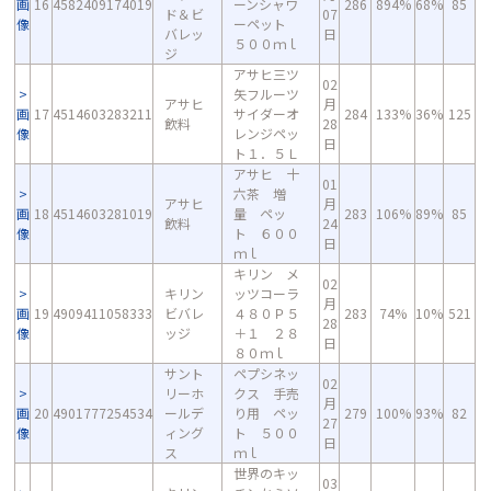
画
16
4582409174019
ーンシャワ
286
894%
68%
85
ド＆ビ
07
像
ーペット
バレッ
日
５００ｍｌ
ジ
アサヒ三ツ
02
矢フルーツ
アサヒ
月
画
17
4514603283211
サイダーオ
284
133%
36%
125
飲料
28
像
レンジペッ
日
ト１．５Ｌ
アサヒ 十
01
六茶 増
アサヒ
月
画
18
4514603281019
量 ペッ
283
106%
89%
85
飲料
24
像
ト ６００
日
ｍｌ
キリン メ
02
キリン
ッツコーラ
月
画
19
4909411058333
ビバレ
４８０Ｐ５
283
74%
10%
521
28
像
ッジ
＋１ ２８
日
８０ｍｌ
サント
ペプシネッ
02
リーホ
クス 手売
月
画
20
4901777254534
ールデ
り用 ペッ
279
100%
93%
82
27
像
ィング
ト ５００
日
ス
ｍｌ
世界のキッ
03