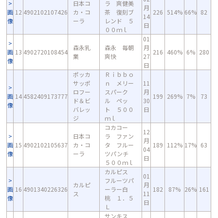
日本コ
ラ 爽健美
月
画
12
4902102107426
カ・コ
茶 復刻ブ
226
514%
66%
82
14
像
ーラ
レンド ５
日
００ｍｌ
01
森永乳
森永 毎朝
月
画
13
4902720108454
216
460%
6%
280
業
爽快
27
像
日
ポッカ
Ｒｉｂｂｏ
サッポ
ｎ メリー
11
ロフー
スパーク
月
画
14
4582409173777
199
269%
7%
73
ド＆ビ
ル ペッ
30
像
バレッ
ト ５００
日
ジ
ｍｌ
コカコー
12
日本コ
ラ ファン
月
画
15
4902102105637
カ・コ
タ フルー
189
112%
17%
63
04
像
ーラ
ツパンチ
日
５００ｍｌ
カルピス
01
フルーツパ
カルピ
月
画
16
4901340226326
ーラー白
182
87%
26%
161
ス
11
像
桃 １．５
日
Ｌ
サンキス