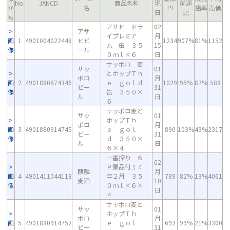
No.
JANCD
商品名称
現
前週
か
名
PI
店率
売価
日
比
も
アサヒ ドラ
02
アサ
イプレミア
月
画
1
4901004022448
ヒビ
1234
907%
81%
1152
ム 缶 ３５
15
像
ール
０ｍｌ×６
日
サッポロ 麦
サッ
01
とホップＴｈ
ポロ
月
画
2
4901880874346
ｅ ｇｏｌｄ
1029
95%
87%
588
ビー
31
像
缶 ３５０×
ル
日
６
サッポロ麦と
サッ
01
ホップＴｈ
ポロ
月
画
3
4901880914745
ｅ ｇｏｌ
890
103%
43%
2317
ビー
31
像
ｄ ３５０×
ル
日
６×４
一番搾り ６
02
Ｐ景品付１４
麒麟
月
画
4
4901411044118
年２月 ３５
789
82%
13%
4061
麦酒
10
像
０ｍｌ×６×
日
４
サッポロ麦と
サッ
01
ホップＴｈ
ポロ
月
画
5
4901880914752
ｅ ｇｏｌ
692
99%
21%
3300
ビー
31