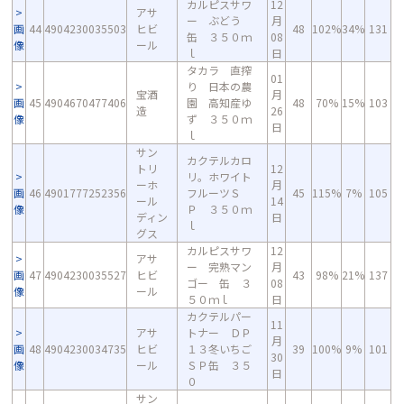
カルピスサワ
12
アサ
ー ぶどう
月
画
44
4904230035503
ヒビ
48
102%
34%
131
缶 ３５０ｍ
08
像
ール
ｌ
日
タカラ 直搾
01
り 日本の農
宝酒
月
画
45
4904670477406
園 高知産ゆ
48
70%
15%
103
造
26
像
ず ３５０ｍ
日
ｌ
サン
カクテルカロ
トリ
12
リ。ホワイト
ーホ
月
画
46
4901777252356
フルーツＳ
45
115%
7%
105
ール
14
像
Ｐ ３５０ｍ
ディン
日
ｌ
グス
カルピスサワ
12
アサ
ー 完熟マン
月
画
47
4904230035527
ヒビ
43
98%
21%
137
ゴー 缶 ３
08
像
ール
５０ｍｌ
日
カクテルパー
11
アサ
トナー ＤＰ
月
画
48
4904230034735
ヒビ
１３冬いちご
39
100%
9%
101
30
像
ール
ＳＰ缶 ３５
日
０
サン