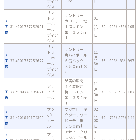
ディン
０ｍｌ
日
グス
サン
サントリー
トリ
01
カロリ。 地
ーホ
月
画
31
4901777252981
中海レモン
78
90%
45%
105
ール
17
像
缶 ３５０ｍ
ディン
日
ｌ
グス
サン
サントリー
トリ
11
角ハイボール
ーホ
月
画
32
4901777252622
６缶パック
76
90%
8%
997
ール
30
像
３５０ｍｌ×
ディン
日
６
グス
果実の瞬間
11
アサ
１４春限定
月
画
33
4904230035671
ヒビ
梅にレモン
75
86%
43%
103
30
像
ール
缶 ３５０ｍ
日
ｌ
サッ
サッポロ ネ
02
ポロ
クターサワー
月
画
34
4901880874308
69
79%
37%
144
ビー
ピーチ 缶
08
像
ル
３５０ｍｌ
日
アサヒ クリ
01
アサ
スタルゴール
月