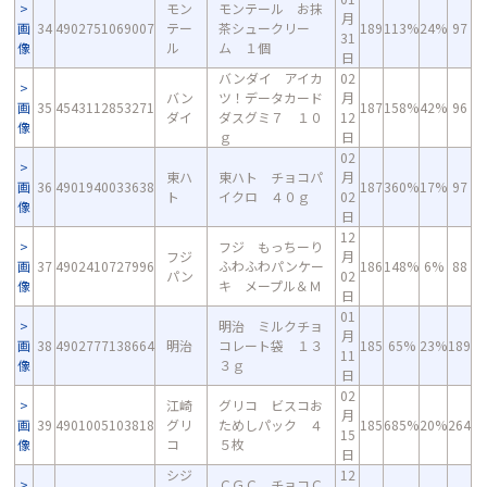
モン
モンテール お抹
月
画
34
4902751069007
テー
茶シュークリー
189
113%
24%
97
31
像
ル
ム １個
日
バンダイ アイカ
02
バン
ツ！データカード
月
画
35
4543112853271
187
158%
42%
96
ダイ
ダスグミ７ １０
12
像
ｇ
日
02
東ハ
東ハト チョコパ
月
画
36
4901940033638
187
360%
17%
97
ト
イクロ ４０ｇ
02
像
日
12
フジ もっちーり
フジ
月
画
37
4902410727996
ふわふわパンケー
186
148%
6%
88
パン
02
像
キ メープル＆Ｍ
日
01
明治 ミルクチョ
月
画
38
4902777138664
明治
コレート袋 １３
185
65%
23%
189
11
像
３ｇ
日
02
江崎
グリコ ビスコお
月
画
39
4901005103818
グリ
ためしパック ４
185
685%
20%
264
15
像
コ
５枚
日
シジ
12
ＣＧＣ チョコＣ