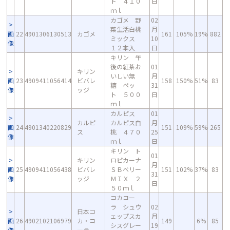
ト ４１０
日
ｍｌ
カゴメ 野
02
菜生活白桃
月
画
22
4901306130513
カゴメ
161
105%
19%
882
ミックス
10
像
１２本入
日
キリン 午
後の紅茶お
01
キリン
いしい無
月
画
23
4909411056414
ビバレ
158
150%
51%
83
糖 ペッ
31
像
ッジ
ト ５００
日
ｍｌ
カルピス
01
カルピ
カルピス白
月
画
24
4901340220829
151
109%
59%
265
ス
桃 ４７０
25
像
ｍｌ
日
キリン ト
01
キリン
ロピカーナ
月
画
25
4909411056438
ビバレ
ＳＢベリー
151
102%
37%
83
31
像
ッジ
ＭＩＸ ２
日
５０ｍｌ
コカコー
ラ シュウ
02
日本コ
ェップスカ
月
画
26
4902102106979
カ・コ
149
6%
85
シスグレー
19
像
ーラ