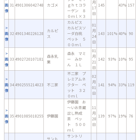
月
画
31
4901306042748
カゴメ
ｇｈｔコラ
145
43%
157
17
像
ーゲン ８
日
０ｍｌ×３
カルピス
01
カルピスソ
カルピ
月
画
32
4901340226128
ーダ白桃
143
101%
40%
90
ス
24
像
ペット ５
日
００ｍｌ
01
森永 マミ
森永乳
月
画
33
4902720107181
ー みか
142
93%
10%
95
業
21
像
ん １Ｌ
日
不二家 プ
02
レミアムネ
月
画
34
4902555214023
不二家
クター ペ
141
94%
33%
119
01
像
ット ３２
日
０ｍｌ
伊藤園 お
～いお茶蔵
11
出し熟成
月
画
35
4901085018255
伊藤園
139
97%
19%
76
茶 ペッ
28
像
ト ５００
日
ｍｌ
サントリ
サント