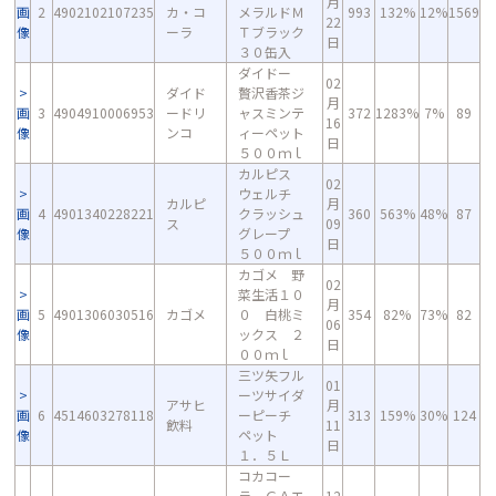
月
画
2
4902102107235
カ・コ
メラルドＭ
993
132%
12%
1569
22
像
ーラ
Ｔブラック
日
３０缶入
ダイドー
02
ダイド
贅沢香茶ジ
月
画
3
4904910006953
ードリ
ャスミンテ
372
1283%
7%
89
16
像
ンコ
ィーペット
日
５００ｍｌ
カルピス
02
ウェルチ
カルピ
月
画
4
4901340228221
クラッシュ
360
563%
48%
87
ス
09
像
グレープ
日
５００ｍｌ
カゴメ 野
02
菜生活１０
月
画
5
4901306030516
カゴメ
０ 白桃ミ
354
82%
73%
82
06
像
ックス ２
日
００ｍｌ
三ツ矢フル
01
ーツサイダ
アサヒ
月
画
6
4514603278118
ーピーチ
313
159%
30%
124
飲料
11
像
ペット
日
１．５Ｌ
コカコー
ラ ＧＡエ
12