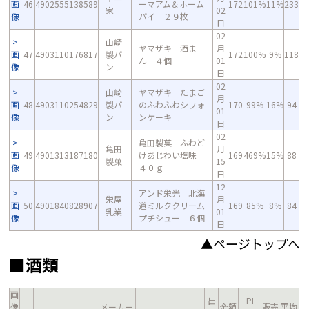
画
46
4902555138589
ーマアム＆ホーム
172
101%
11%
233
家
02
像
パイ ２９枚
日
02
山崎
ヤマザキ 酒ま
月
画
47
4903110176817
製パ
172
100%
9%
118
ん ４個
01
像
ン
日
02
山崎
ヤマザキ たまご
月
画
48
4903110254829
製パ
のふわふわシフォ
170
99%
16%
94
01
像
ン
ンケーキ
日
02
亀田製菓 ふわど
亀田
月
画
49
4901313187180
けあじわい塩味
169
469%
15%
88
製菓
15
像
４０ｇ
日
12
アンド栄光 北海
栄屋
月
画
50
4901840828907
道ミルククリーム
169
85%
8%
84
乳業
01
像
プチシュー ６個
日
▲ページトップへ
■酒類
画
出
PI
像
メーカー
金額
販売
平均