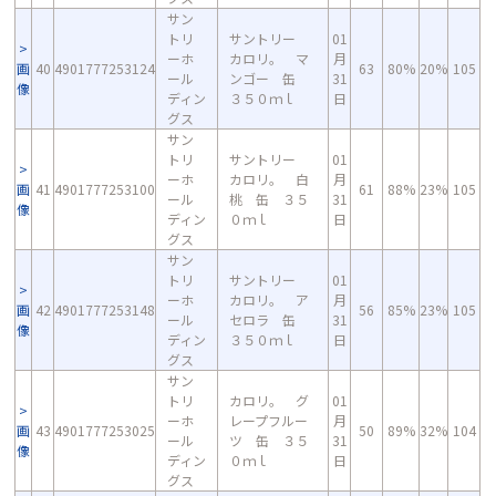
サン
トリ
サントリー
01
ーホ
カロリ。 マ
月
画
40
4901777253124
63
80%
20%
105
ール
ンゴー 缶
31
像
ディン
３５０ｍｌ
日
グス
サン
トリ
サントリー
01
ーホ
カロリ。 白
月
画
41
4901777253100
61
88%
23%
105
ール
桃 缶 ３５
31
像
ディン
０ｍｌ
日
グス
サン
トリ
サントリー
01
ーホ
カロリ。 ア
月
画
42
4901777253148
56
85%
23%
105
ール
セロラ 缶
31
像
ディン
３５０ｍｌ
日
グス
サン
トリ
カロリ。 グ
01
ーホ
レープフルー
月
画
43
4901777253025
50
89%
32%
104
ール
ツ 缶 ３５
31
像
ディン
０ｍｌ
日
グス