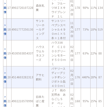
01
ト フルー
森永乳
月
画
17
4902720107228
ツＭＩＸキ
178
98%
11%
134
業
20
像
ウイブレン
日
ド １Ｌ
サント
サントリー
11
リーホ
ペプシスペ
月
画
18
4901777250130
ールデ
シャル４９
177
73%
18%
519
30
像
ィング
０ｍｌ×５
日
ス
本＋１本付
ハウスＷ
ハウス
Ｆ Ｃ１０
02
ウェル
００グリー
月
画
19
4530503854337
177
63%
22%
88
ネスフ
ンレモネー
08
像
ーズ
ド５００ｍ
日
ｌ
バヤリース
02
ディープリ
アサヒ
月
画
20
4514603282313
ッチオレン
176
440%
28%
87
飲料
15
像
ジボトル缶
日
４００ｍｌ
ＪＴ 桃の
天然水 あ
02
日本た
らごしＳ
月
画
21
4902210570990
ばこ産
168
95%
25%
85
Ｐ ペッ
01
像
業