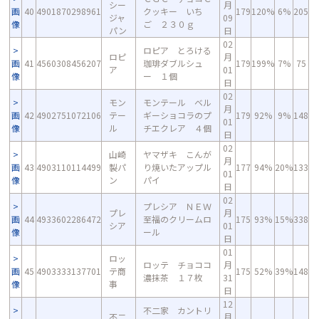
シー
月
画
40
4901870298961
クッキー いち
179
120%
6%
205
ジャ
09
像
ご ２３０ｇ
パン
日
02
ロピア とろける
ロピ
月
画
41
4560308456207
珈琲ダブルシュ
179
199%
7%
75
ア
01
像
ー １個
日
02
モン
モンテール ベル
月
画
42
4902751072106
テー
ギーショコラのプ
179
92%
9%
148
01
像
ル
チエクレア ４個
日
02
山崎
ヤマザキ こんが
月
画
43
4903110114499
製パ
り焼いたアップル
177
94%
20%
133
01
像
ン
パイ
日
02
プレシア ＮＥＷ
プレ
月
画
44
4933602286472
至福のクリームロ
175
93%
15%
338
シア
01
像
ール
日
01
ロッ
ロッテ チョココ
月
画
45
4903333137701
テ商
175
52%
39%
148
濃抹茶 １７枚
31
像
事
日
12
不二家 カントリ
不二
月