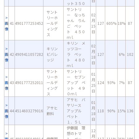
日
ット３５０
サントリ
サント
ー なっち
02
リーホ
ゃん りん
月
画
41
4901777253452
ールデ
127
605%
18%
87
ご ペッ
15
像
ィング
ト ４５０
日
ス
ｍｌ
キリン メ
02
キリン
ッツコー
月
画
42
4909411057282
ビバレ
ラ ペッ
127
6%
102
18
像
ッジ
ト ４８０
日
ｍｌ
サント
サントリ
01
リーホ
ー セブン
月
画
43
4901777252011
ールデ
アップ ペ
124
93%
7%
87
25
像
ィング
ット ４９
日
ス
０ｍｌ
アサヒ バ
01
ヤリース
アサヒ
月
画
44
4514603279016
アップル
118
90%
15%
136
飲料
18
像
ペット
日
１．５Ｌ
伊藤園 理
12
想のトマ
月
画
45
4901085049914
伊藤園
ト ペッ
117
111%
36%
196