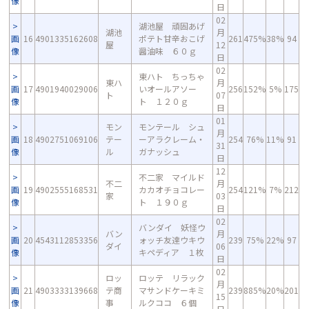
像
日
02
湖池屋 頑固あげ
湖池
月
画
16
4901335162608
ポテト甘辛おこげ
261
475%
38%
94
屋
12
像
醤油味 ６０ｇ
日
02
東ハト ちっちゃ
東ハ
月
画
17
4901940029006
いオールアソー
256
152%
5%
175
ト
07
像
ト １２０ｇ
日
01
モン
モンテール シュ
月
画
18
4902751069106
テー
ーアラクレーム・
254
76%
11%
91
31
像
ル
ガナッシュ
日
12
不二家 マイルド
不二
月
画
19
4902555168531
カカオチョコレー
254
121%
7%
212
家
03
像
ト １９０ｇ
日
02
バンダイ 妖怪ウ
バン
月
画
20
4543112853356
ォッチ友達ウキウ
239
75%
22%
97
ダイ
06
像
キペディア １枚
日
02
ロッ
ロッテ リラック
月
画
21
4903333139668
テ商
マサンドケーキミ
239
885%
20%
201
15
像
事
ルクココ ６個
日