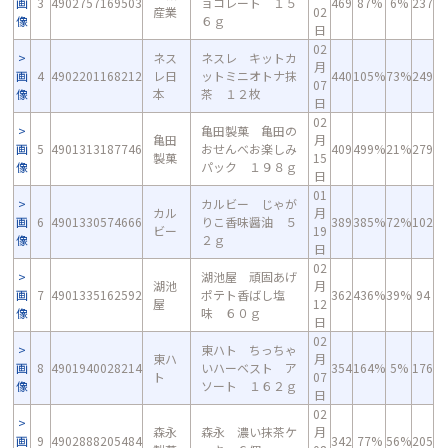
画
3
4902757169503
ョコレート １５
469
87%
6%
237
産業
02
像
６ｇ
日
02
ネス
ネスレ キットカ
月
画
4
4902201168212
レ日
ットミニオトナ抹
440
105%
73%
249
07
像
本
茶 １２枚
日
02
亀田製菓 亀田の
亀田
月
画
5
4901313187746
おせんべお楽しみ
409
499%
21%
279
製菓
15
像
パック １９８ｇ
日
01
カルビー じゃが
カル
月
画
6
4901330574666
りこ香味醤油 ５
389
385%
72%
102
ビー
19
像
２ｇ
日
02
湖池屋 頑固あげ
湖池
月
画
7
4901335162592
ポテト香ばし塩
362
436%
39%
94
屋
12
像
味 ６０ｇ
日
02
東ハト ちっちゃ
東ハ
月
画
8
4901940028214
いハーベスト ア
354
164%
5%
176
ト
07
像
ソート １６２ｇ
日
02
森永
森永 濃い抹茶ケ
月
画
9
4902888205484
342
77%
56%
205