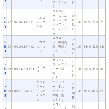
プ４１０ｍ
日
ｌ
コカコー
ラ ＧＡエ
12
日本コ
メラルドマ
月
画
27
4902102107341
カ・コ
148
99%
71%
73
ウンテン
31
像
ーラ
缶 １８５
日
ｇ
コカコー
02
日本コ
ラ 爽健美
月
画
28
4902102107402
カ・コ
茶 復刻ブ
147
544%
42%
141
15
像
ーラ
レンド ２
日
Ｌ
カルピス
01
フルーツパ
カルピ
月
画
29
4901340226524
ーラー白
146
120%
44%
88
ス
11
像
桃 ５００
日
ｍｌ
サント
サントリ
01
リーホ
ー ボス
月
画
30
4901777250307
ールデ
グリーン
145
90%
86%
127
18
像
ィング
微糖 缶
日
ス
１８５ｇ
カゴメ ラ
02
ブレ Ｌｉ