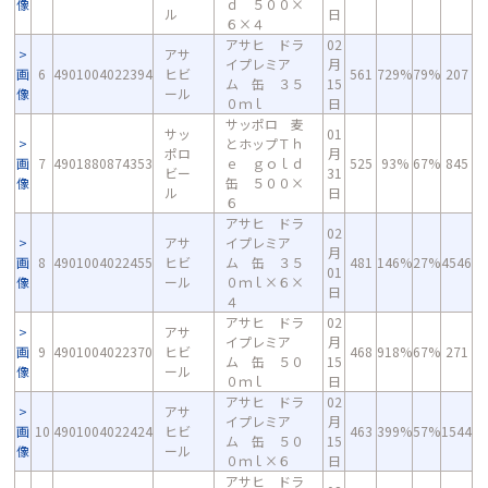
像
ｄ ５００×
ル
日
６×４
アサヒ ドラ
02
アサ
イプレミア
月
画
6
4901004022394
ヒビ
561
729%
79%
207
ム 缶 ３５
15
像
ール
０ｍｌ
日
サッポロ 麦
サッ
01
とホップＴｈ
ポロ
月
画
7
4901880874353
ｅ ｇｏｌｄ
525
93%
67%
845
ビー
31
像
缶 ５００×
ル
日
６
アサヒ ドラ
02
アサ
イプレミア
月
画
8
4901004022455
ヒビ
ム 缶 ３５
481
146%
27%
4546
01
像
ール
０ｍｌ×６×
日
４
アサヒ ドラ
02
アサ
イプレミア
月
画
9
4901004022370
ヒビ
468
918%
67%
271
ム 缶 ５０
15
像
ール
０ｍｌ
日
アサヒ ドラ
02
アサ
イプレミア
月
画
10
4901004022424
ヒビ
463
399%
57%
1544
ム 缶 ５０
15
像
ール
０ｍｌ×６
日
アサヒ ドラ