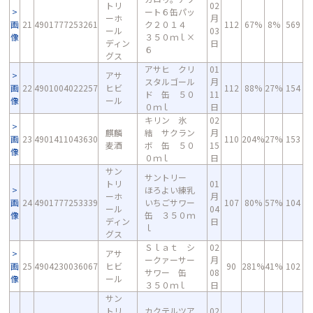
トリ
02
ート６缶パッ
ーホ
月
画
21
4901777253261
ク２０１４
112
67%
8%
569
ール
03
像
３５０ｍｌ×
ディン
日
６
グス
アサヒ クリ
01
アサ
スタルゴール
月
画
22
4901004022257
ヒビ
112
88%
27%
154
ド 缶 ５０
11
像
ール
０ｍｌ
日
キリン 氷
02
麒麟
結 サクラン
月
画
23
4901411043630
110
204%
27%
153
麦酒
ボ 缶 ５０
15
像
０ｍｌ
日
サン
サントリー
トリ
01
ほろよい練乳
ーホ
月
画
24
4901777253339
いちごサワー
107
80%
57%
104
ール
04
像
缶 ３５０ｍ
ディン
日
ｌ
グス
Ｓｌａｔ シ
02
アサ
ークァーサー
月
画
25
4904230036067
ヒビ
90
281%
41%
102
サワー 缶
08
像
ール
３５０ｍｌ
日
サン
トリ
カクテルツア
02