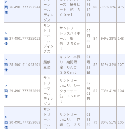
ーホ
ーズ 桜モヒ
月
画
26
4901777253544
86
205%
8%
475
ール
ート 瓶 ３
12
像
ディン
００ｍｌ
日
グス
サン
サントリー
トリ
02
トリスハイボ
ーホ
月
画
27
4901777255012
ール 梅
84
94%
28%
148
ール
08
像
缶 ３５０ｍ
ディン
日
ｌ
グス
キリン 本搾
01
麒麟
り 期間限
月
画
28
4901411043401
82
81%
34%
107
麦酒
定 りんご
11
像
３５０ｍｌ
日
サン
サントリー
トリ
02
カロリ。シー
ーホ
月
画
29
4901777252899
クヮーサー
82
73%
41%
104
ール
01
像
缶 ３５０ｍ
ディン
日
ｌ
グス
サン
トリ
サントリー
01
ーホ
カロリ。 巨
月
画
30
4901777253063
79
89%
51%
105
ール
峰 缶 ３５
30
像