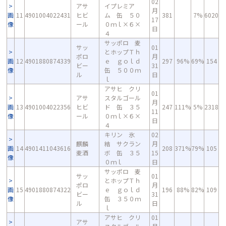
02
アサ
イプレミア
月
画
11
4901004022431
ヒビ
ム 缶 ５０
381
7%
6020
17
像
ール
０ｍｌ×６×
日
４
サッポロ 麦
サッ
01
とホップＴｈ
ポロ
月
画
12
4901880874339
ｅ ｇｏｌｄ
297
96%
69%
154
ビー
31
像
缶 ５００ｍ
ル
日
ｌ
アサヒ クリ
01
アサ
スタルゴール
月
画
13
4901004022356
ヒビ
ド 缶 ３５
247
111%
5%
2318
11
像
ール
０ｍｌ×６×
日
４
キリン 氷
02
麒麟
結 サクラン
月
画
14
4901411043616
208
371%
79%
105
麦酒
ボ 缶 ３５
15
像
０ｍｌ
日
サッポロ 麦
サッ
01
とホップＴｈ
ポロ
月
画
15
4901880874322
ｅ ｇｏｌｄ
196
88%
82%
109
ビー
31
像
缶 ３５０ｍ
ル
日
ｌ
アサヒ クリ
01
アサ