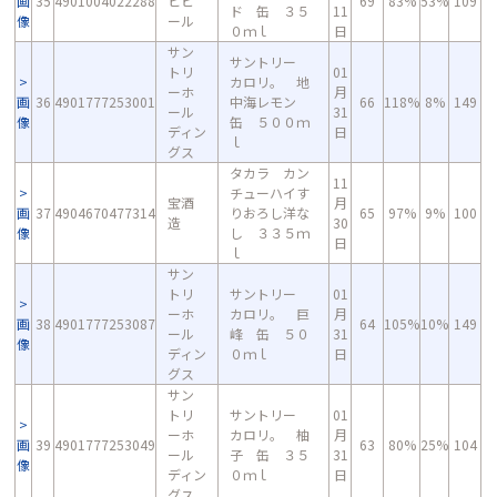
画
35
4901004022288
ヒビ
69
83%
53%
109
ド 缶 ３５
11
像
ール
０ｍｌ
日
サン
サントリー
トリ
01
カロリ。 地
ーホ
月
画
36
4901777253001
中海レモン
66
118%
8%
149
ール
31
像
缶 ５００ｍ
ディン
日
ｌ
グス
タカラ カン
11
チューハイす
宝酒
月
画
37
4904670477314
りおろし洋な
65
97%
9%
100
造
30
像
し ３３５ｍ
日
ｌ
サン
トリ
サントリー
01
ーホ
カロリ。 巨
月
画
38
4901777253087
64
105%
10%
149
ール
峰 缶 ５０
31
像
ディン
０ｍｌ
日
グス
サン
トリ
サントリー
01
ーホ
カロリ。 柚
月
画
39
4901777253049
63
80%
25%
104
ール
子 缶 ３５
31
像
ディン
０ｍｌ
日
グス