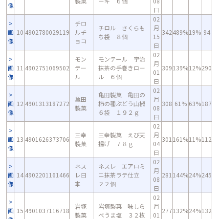
製菓
ーキ ６個
08
像
日
02
チロ
チロル さくらも
月
画
10
4902780029119
ルチ
342
489%
19%
94
ち袋 ８個
15
像
ョコ
日
02
モン
モンテール 宇治
月
画
11
4902751069502
テー
抹茶の手巻きロー
309
139%
12%
290
01
像
ル
ル ６個
日
02
亀田製菓 亀田の
亀田
月
画
12
4901313187272
柿の種ぶどう山椒
308
61%
63%
187
製菓
08
像
６袋 １９２ｇ
日
02
三幸
三幸製菓 えび天
月
画
13
4901626373706
301
161%
11%
112
製菓
揚げ ７８ｇ
04
像
日
02
ネス
ネスレ エアロミ
月
画
14
4902201161466
レ日
ニ抹茶ラテ仕立
281
144%
24%
245
08
像
本
２２個
日
02
岩塚
岩塚製菓 味しら
月
画
15
4901037116718
277
132%
24%
132
製菓
べうま塩 ３２枚
01