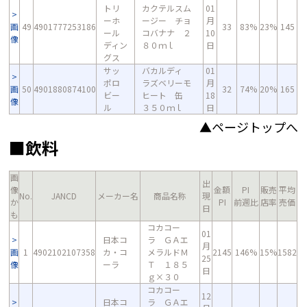
トリ
カクテルスム
01
ーホ
ージー チョ
月
画
49
4901777253186
33
83%
23%
145
ール
コバナナ ２
10
像
ディン
８０ｍｌ
日
グス
サッ
バカルディ
01
ポロ
ラズベリーモ
月
画
50
4901880874100
32
74%
20%
165
ビー
ヒート 缶
18
像
ル
３５０ｍｌ
日
▲ページトップへ
■飲料
画
出
像
金額
PI
販売
平均
No.
JANCD
メーカー名
商品名称
現
か
PI
前週比
店率
売価
日
も
コカコー
01
日本コ
ラ ＧＡエ
月
画
1
4902102107358
カ・コ
メラルドＭ
2145
146%
15%
1582
25
像
ーラ
Ｔ １８５
日
ｇ×３０
コカコー
12
日本コ
ラ ＧＡエ