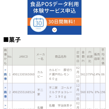
■菓子
画
平
出
金
PI
像
メーカ
販売
均
No.
JANCD
商品名称
現
額
前週
か
ー名
店率
売
日
PI
比
も
価
02
カルビー 厚切り
カル
月
画
1
4901330565060
Ｐ瀬戸内レモン
561
379%
14%
86
ビー
13
像
６０ｇ
日
12
不二家 ゴールド
不二
月
画
2
4902555168524
ミルクチョコレー
560
65%
8%
196
家
03
像
ト １９０ｇ
日
02
名糖 宇治抹茶チ
名糖
月