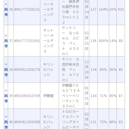
ー 緑茶伊
02
リーホ
右衛門手売
月
画
36
4901777256231
ールデ
137
104%
10%
925
り用 ５０
14
像
ィング
０ｍｌ×１
日
ス
２
サントリ
サント
ー なっち
02
リーホ
ゃん ぶど
月
画
37
4901777253391
ールデ
136
800%
14%
88
う ペッ
15
像
ィング
ト ４５０
日
ス
ｍｌ
キリン 小
12
キリン
岩井純水白
月
画
38
4909411056278
ビバレ
桃 ペッ
134
89%
36%
86
20
像
ッジ
ト ４７０
日
ｍｌ
伊藤園ＴＥ
01
ＡＳ’ＴＥＡ
月
画
39
4901085010709
伊藤園
ベリーベリ
134
71%
45%
87
31
像
ーティー５
日
００ｍｌ
トロピカー
02
キリン
ナスパーク
月
画
40
4909411056988
ビバレ
リングタイ
131
75%
48%
83
01
像
ッジ
ムピーチペ