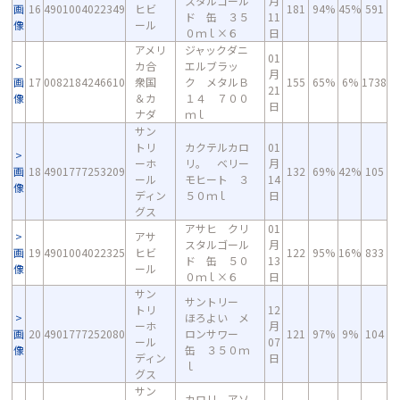
スタルゴール
月
画
16
4901004022349
ヒビ
181
94%
45%
591
ド 缶 ３５
11
像
ール
０ｍｌ×６
日
アメリ
ジャックダニ
01
カ合
エルブラッ
月
画
17
0082184246610
衆国
ク メタルＢ
155
65%
6%
1738
21
像
＆カ
１４ ７００
日
ナダ
ｍｌ
サン
トリ
カクテルカロ
01
ーホ
リ。 ベリー
月
画
18
4901777253209
132
69%
42%
105
ール
モヒート ３
14
像
ディン
５０ｍｌ
日
グス
アサヒ クリ
01
アサ
スタルゴール
月
画
19
4901004022325
ヒビ
122
95%
16%
833
ド 缶 ５０
13
像
ール
０ｍｌ×６
日
サン
サントリー
トリ
12
ほろよい メ
ーホ
月
画
20
4901777252080
ロンサワー
121
97%
9%
104
ール
07
像
缶 ３５０ｍ
ディン
日
ｌ
グス
サン
カロリ。アソ