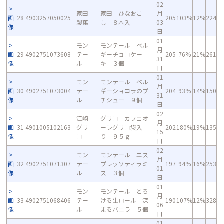
02
家田
家田 ひなおこ
月
画
28
4903257050025
205
103%
12%
224
製菓
し ８本入
03
像
日
01
モン
モンテール ベル
月
画
29
4902751073608
テー
ギーチョコケー
205
76%
21%
261
31
像
ル
キ ３個
日
01
モン
モンテール ベル
月
画
30
4902751073004
テー
ギーショコラのプ
204
93%
14%
150
31
像
ル
チシュー ９個
日
02
江崎
グリコ カフェオ
月
画
31
4901005102163
グリ
ーレグリコ袋入
202
180%
19%
135
15
像
コ
り ９５ｇ
日
02
モン
モンテール エス
月
画
32
4902751071307
テー
プレッソティラミ
197
94%
16%
253
01
像
ル
ス ３個
日
01
モン
モンテール とろ
月
画
33
4902751068406
テー
ける生ロール 深
190
107%
12%
328
06
像
ル
まるバニラ ５個
日
01