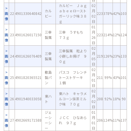
カルビー Ｊａｇ
02
カル
ａｂｅｅロースト
月
画
22
4901330640842
223
378%
42%
103
ビー
ガーリック味３８
02
像
ｇ
日
01
三幸
三幸 うすもち
月
画
23
4901626017150
223
214%
12%
124
製菓
７３ｇ
26
像
日
02
三幸製菓 粒より
三幸
月
画
24
4901626076409
小餅しお揚げ ９
219
126%
23%
133
製菓
05
像
０ｇ
日
02
敷島
パスコ フレンチ
月
画
25
4901820365521
製パ
トーストケーキ
211
99%
43%
101
01
像
ン
１個
日
02
東ハト キャラメ
東ハ
月
画
26
4901940033058
ルコーン抹茶ミル
208
92%
18%
90
ト
02
像
ク味 ７０ｇ
日
ジェ
01
ーシ
ＪＣＣ ひなあら
月
画
27
4902669171588
206
124%
11%
137
ーシ
れ ９７ｇ
01
像
ー
日