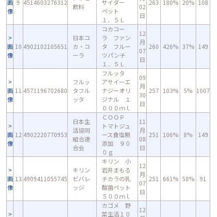
画
9
4514603276312
サイダー
263
180%
20%
108
飲料
02
像
ペット
日
１．５Ｌ
コカコー
12
日本コ
ラ ファン
月
画
10
4902102105651
カ・コ
タ フルー
260
426%
37%
149
07
像
ーラ
ツパンチ
日
１．５Ｌ
フルッタ
09
フルッ
アサイーエ
月
画
11
4571196702680
タフル
ナジーオリ
257
103%
5%
1007
30
像
ッタ
ジナル １
日
０００ｍｌ
ＣＯＯＰ
日本生
11
トマトジュ
活協同
月
画
12
4902220770953
ース食塩無
251
106%
8%
149
組合連
08
像
添加 ９０
合会
日
０ｇ
キリン 小
12
キリン
岩井まもる
月
画
13
4909411055745
ビバレ
チカラの乳
251
661%
58%
91
07
像
ッジ
酸菌ペット
日
５００ｍｌ
カゴメ 野
12
菜生活１０