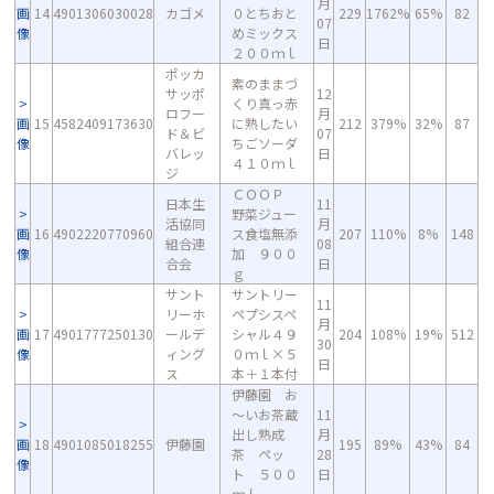
月
画
14
4901306030028
カゴメ
０とちおと
229
1762%
65%
82
07
像
めミックス
日
２００ｍｌ
ポッカ
素のままづ
サッポ
12
くり真っ赤
ロフー
月
画
15
4582409173630
に熟したい
212
379%
32%
87
ド＆ビ
07
像
ちごソーダ
バレッ
日
４１０ｍｌ
ジ
ＣＯＯＰ
日本生
11
野菜ジュー
活協同
月
画
16
4902220770960
ス食塩無添
207
110%
8%
148
組合連
08
像
加 ９００
合会
日
ｇ
サント
サントリー
11
リーホ
ペプシスペ
月
画
17
4901777250130
ールデ
シャル４９
204
108%
19%
512
30
像
ィング
０ｍｌ×５
日
ス
本＋１本付
伊藤園 お
～いお茶蔵
11
出し熟成
月
画
18
4901085018255
伊藤園
195
89%
43%
84
茶 ペッ
28
像
ト ５００
日
ｍｌ