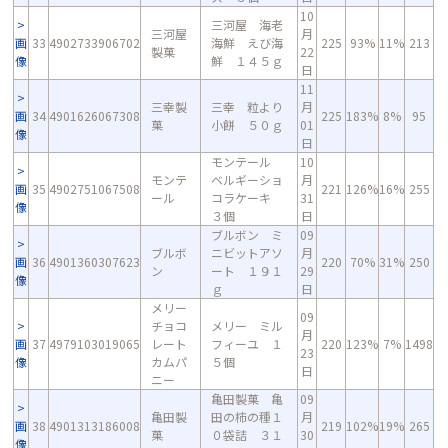
10
三河屋 海老
三河屋
月
画
33
4902733906702
海鮮 えび海
225
93%
11%
213
製菓
22
像
鮮 １４５ｇ
日
11
三幸製
三幸 粒より
月
画
34
4901626067308
225
183%
8%
95
菓
小餅 ５０ｇ
01
像
日
モンテール
10
モンテ
ベルギーショ
月
画
35
4902751067508
221
126%
16%
255
ール
コラケーキ
31
像
３個
日
ブルボン ミ
09
ブルボ
ニビットアソ
月
画
36
4901360307623
220
70%
31%
250
ン
ート １９１
29
像
ｇ
日
メリー
09
チョコ
メリー ミル
月
画
37
4979103019065
レート
フィーユ １
220
123%
7%
1498
23
像
カムパ
５個
日
ニー
亀田製菓 亀
09
亀田製
田の柿の種１
月
画
38
4901313186008
219
102%
19%
265
菓
０袋詰 ３１
30
像