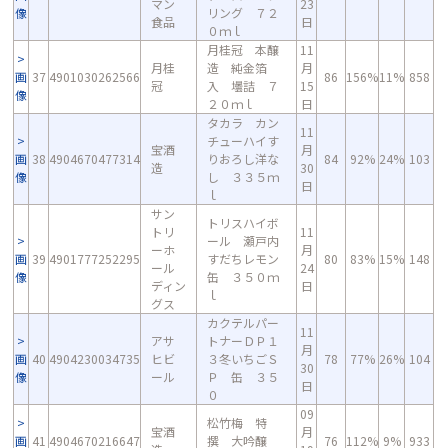
マン
23
像
リング ７２
食品
日
０ｍｌ
月桂冠 本醸
11
月桂
造 純金箔
月
画
37
4901030262566
86
156%
11%
858
冠
入 壜詰 ７
15
像
２０ｍｌ
日
タカラ カン
11
チューハイす
宝酒
月
画
38
4904670477314
りおろし洋な
84
92%
24%
103
造
30
像
し ３３５ｍ
日
ｌ
サン
トリスハイボ
トリ
11
ール 瀬戸内
ーホ
月
画
39
4901777252295
すだちレモン
80
83%
15%
148
ール
24
像
缶 ３５０ｍ
ディン
日
ｌ
グス
カクテルパー
11
アサ
トナーＤＰ１
月
画
40
4904230034735
ヒビ
３冬いちごＳ
78
77%
26%
104
30
像
ール
Ｐ 缶 ３５
日
０
09
松竹梅 特
宝酒
月
画
41
4904670216647
撰 大吟醸
76
112%
9%
933