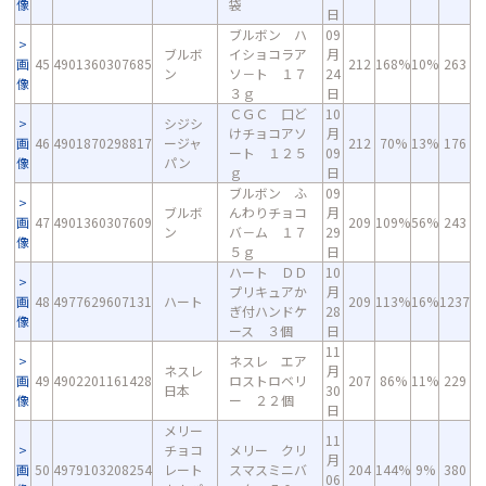
像
袋
日
ブルボン ハ
09
ブルボ
イショコラア
月
画
45
4901360307685
212
168%
10%
263
ン
ソ－ト １７
24
像
３ｇ
日
ＣＧＣ 口ど
10
シジシ
けチョコアソ
月
画
46
4901870298817
ージャ
212
70%
13%
176
ート １２５
09
像
パン
ｇ
日
ブルボン ふ
09
ブルボ
んわりチョコ
月
画
47
4901360307609
209
109%
56%
243
ン
バ－ム １７
29
像
５ｇ
日
ハート ＤＤ
10
プリキュアか
月
画
48
4977629607131
ハート
209
113%
16%
1237
ぎ付ハンドケ
28
像
ース ３個
日
11
ネスレ エア
ネスレ
月
画
49
4902201161428
ロストロベリ
207
86%
11%
229
日本
30
像
ー ２２個
日
メリー
11
チョコ
メリー クリ
月
画
50
4979103208254
レート
スマスミニバ
204
144%
9%
380
06