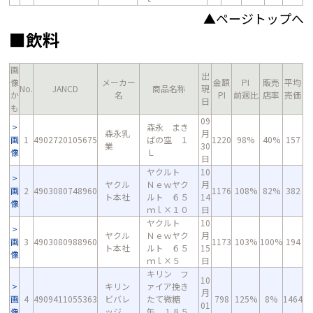
▲ページトップへ
■飲料
画
出
像
メーカー
金額
PI
販売
平均
No.
JANCD
商品名称
現
か
名
PI
前週比
店率
売価
日
も
09
森永 まき
森永乳
月
画
1
4902720105675
ばの空 １
1220
98%
40%
157
業
30
像
Ｌ
日
ヤクルト
10
ヤクル
Ｎｅｗヤク
月
画
2
4903080748960
1176
108%
82%
382
ト本社
ルト ６５
14
像
ｍｌ×１０
日
ヤクルト
10
ヤクル
Ｎｅｗヤク
月
画
3
4903080988960
1173
103%
100%
194
ト本社
ルト ６５
15
像
ｍｌ×５
日
キリン フ
10
キリン
ァイア挽き
月
画
4
4909411055363
ビバレ
たて微糖
798
125%
8%
1464
01
像
ッジ
缶 １８５