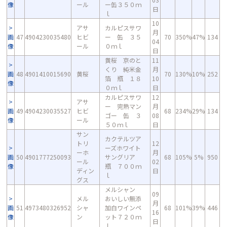
像
ール
ー缶３５０ｍ
日
ｌ
10
アサ
カルピスサワ
月
画
47
4904230035480
ヒビ
ー 缶 ３５
70
350%
47%
134
04
像
ール
０ｍｌ
日
黄桜 京のと
11
くり 純米金
月
画
48
4901410015690
黄桜
70
130%
10%
252
箔 瓶 １８
10
像
０ｍｌ
日
カルピスサワ
12
アサ
ー 完熟マン
月
画
49
4904230035527
ヒビ
68
234%
29%
134
ゴー 缶 ３
08
像
ール
５０ｍｌ
日
サン
カクテルツア
トリ
12
ーズホワイト
ーホ
月
画
50
4901777250093
サングリア
68
105%
5%
950
ール
02
像
瓶 ７００ｍ
ディン
日
ｌ
グス
メルシャン
09
メル
おいしい無添
月
画
51
4973480326952
シャ
加白ワインペ
68
101%
39%
446
16
像
ン
ット７２０ｍ
日
ｌ