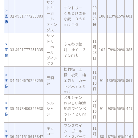
サン
トリ
サントリー
09
ーホ
くちどけの冬
月
画
32
4901777250383
106
113%
15%
601
ール
小麦 ３５０
28
像
ディン
ｍｌ×６
日
グス
サン
トリ
11
ふんわり鏡
ーホ
月
画
33
4901777251335
月 ゆず ３
102
79%
20%
385
ール
23
像
７５ｍｌ
ディン
日
グス
松竹梅 上
11
撰 祝彩 純
宝酒
月
画
34
4904670248259
金箔入 カー
91
130%
20%
861
造
10
像
トン入７２０
日
ｍｌ
メルシャン
09
メル
おいしい無添
月
画
35
4973480326938
シャ
加赤ワインペ
91
98%
50%
447
16
像
ン
ット７２０ｍ
日
ｌ
マンズワイ
キッ
11
ン ゴール
コー
月
画
36
4901515619847
ド・スパーク
88
87%
6%
1164