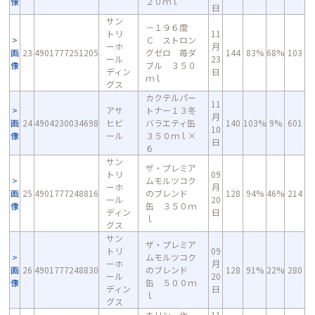
像
２０ｍｌ
日
サン
－１９６度
トリ
11
Ｃ ストロン
ーホ
月
画
23
4901777251205
グゼロ 苺ダ
144
83%
68%
103
ール
23
像
ブル ３５０
ディン
日
ｍｌ
グス
カクテルパー
11
アサ
トナー１３冬
月
画
24
4904230034698
ヒビ
バラエティ缶
140
103%
9%
601
10
像
ール
３５０ｍｌ×
日
６
サン
ザ・プレミア
トリ
09
ムモルツコク
ーホ
月
画
25
4901777248816
のブレンド
128
94%
46%
214
ール
20
像
缶 ３５０ｍ
ディン
日
ｌ
グス
サン
ザ・プレミア
トリ
09
ムモルツコク
ーホ
月
画
26
4901777248830
のブレンド
128
91%
22%
280
ール
20
像
缶 ５００ｍ
ディン
日
ｌ
グス
キリン 氷
11