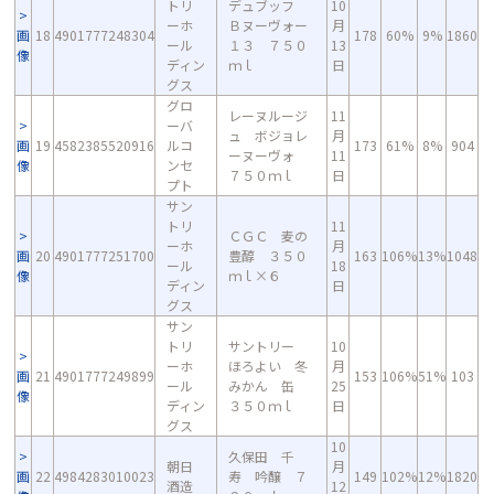
トリ
デュブッフ
10
ーホ
Ｂヌーヴォー
月
画
18
4901777248304
178
60%
9%
1860
ール
１３ ７５０
13
像
ディン
ｍｌ
日
グス
グロ
レーヌルージ
11
ーバ
ュ ボジョレ
月
画
19
4582385520916
ルコ
173
61%
8%
904
ーヌーヴォ
11
像
ンセ
７５０ｍｌ
日
プト
サン
トリ
11
ＣＧＣ 麦の
ーホ
月
画
20
4901777251700
豊醇 ３５０
163
106%
13%
1048
ール
18
像
ｍｌ×６
ディン
日
グス
サン
トリ
サントリー
10
ーホ
ほろよい 冬
月
画
21
4901777249899
153
106%
51%
103
ール
みかん 缶
25
像
ディン
３５０ｍｌ
日
グス
10
久保田 千
朝日
月
画
22
4984283010023
寿 吟醸 ７
149
102%
12%
1820
酒造
12