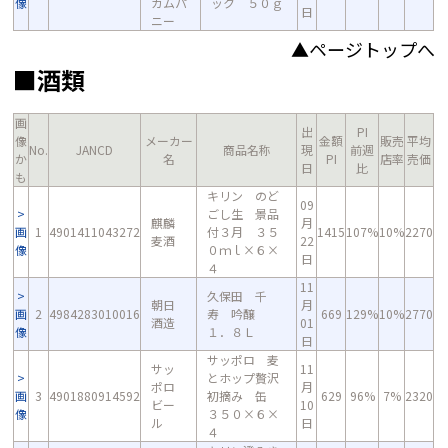
像
カムパ
ック ５０ｇ
日
ニー
▲ページトップへ
■酒類
画
出
PI
像
メーカー
金額
販売
平均
No.
JANCD
商品名称
現
前週
か
名
PI
店率
売価
日
比
も
キリン のど
09
ごし生 景品
麒麟
月
画
1
4901411043272
付３月 ３５
1415
107%
10%
2270
麦酒
22
像
０ｍｌ×６×
日
４
11
久保田 千
朝日
月
画
2
4984283010016
寿 吟醸
669
129%
10%
2770
酒造
01
像
１．８Ｌ
日
サッポロ 麦
サッ
11
とホップ贅沢
ポロ
月
画
3
4901880914592
初摘み 缶
629
96%
7%
2320
ビー
10
像
３５０×６×
ル
日
４