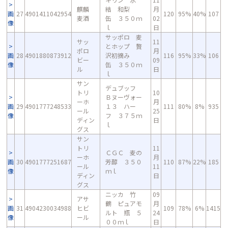
麒麟
結 和梨
月
画
27
4901411042954
120
95%
40%
107
麦酒
缶 ３５０ｍ
02
像
ｌ
日
サッポロ 麦
サッ
11
とホップ 贅
ポロ
月
画
28
4901880873912
沢初摘み
116
95%
33%
106
ビー
09
像
缶 ３５０ｍ
ル
日
ｌ
サン
デュブッフ
トリ
10
Ｂヌーヴォー
ーホ
月
画
29
4901777248533
１３ ハー
111
80%
8%
935
ール
25
像
フ ３７５ｍ
ディン
日
ｌ
グス
サン
トリ
11
ＣＧＣ 麦の
ーホ
月
画
30
4901777251687
芳醇 ３５０
110
87%
22%
185
ール
11
像
ｍｌ
ディン
日
グス
ニッカ 竹
09
アサ
鶴 ピュアモ
月
画
31
4904230034988
ヒビ
109
78%
6%
1415
ルト 瓶 ５
24
像
ール
００ｍｌ
日