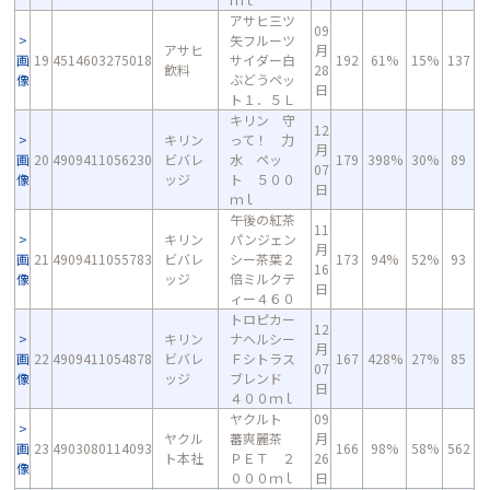
アサヒ三ツ
09
矢フルーツ
アサヒ
月
画
19
4514603275018
サイダー白
192
61%
15%
137
飲料
28
像
ぶどうペッ
日
ト１．５Ｌ
キリン 守
12
キリン
って！ 力
月
画
20
4909411056230
ビバレ
水 ペッ
179
398%
30%
89
07
像
ッジ
ト ５００
日
ｍｌ
午後の紅茶
11
キリン
パンジェン
月
画
21
4909411055783
ビバレ
シー茶葉２
173
94%
52%
93
16
像
ッジ
倍ミルクテ
日
ィー４６０
トロピカー
12
キリン
ナヘルシー
月
画
22
4909411054878
ビバレ
Ｆシトラス
167
428%
27%
85
07
像
ッジ
ブレンド
日
４００ｍｌ
ヤクルト
09
ヤクル
蕃爽麗茶
月
画
23
4903080114093
166
98%
58%
562
ト本社
ＰＥＴ ２
26
像
０００ｍｌ
日