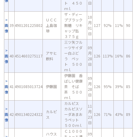
像
ト ４５０
日
ｍｌ
ザ・ディー
10
ＵＣＣ
プブラック
月
画
39
4901201225802
上島珈
無糖 リキ
127
92%
11%
90
01
像
琲
ャップ缶
日
３７５ｇ
三ツ矢フル
ーツサイダ
09
アサヒ
ー白ぶど
月
画
40
4514603275117
126
113%
16%
86
飲料
う ペッ
28
像
ト ５００
日
ｍｌ
伊藤園 香
09
ばしい健康
月
画
41
4901085013724
伊藤園
茶 そば
126
95%
39%
85
28
像
茶 ５００
日
ｍｌ
カルピス
11
カルピスソ
カルピ
月
画
42
4901340224322
ーダあまお
126
71%
43%
89
ス
23
像
うペット
日
５００ｍｌ
Ｃ１０００
ハウス
09
ちょっと濃