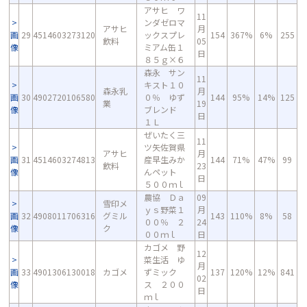
アサヒ ワ
11
ンダゼロマ
アサヒ
月
画
29
4514603273120
ックスプレ
154
367%
6%
255
飲料
05
像
ミアム缶１
日
８５ｇ×６
森永 サン
11
キスト１０
森永乳
月
画
30
4902720106580
０％ ゆず
144
95%
14%
125
業
19
像
ブレンド
日
１Ｌ
ぜいたく三
11
ツ矢佐賀県
アサヒ
月
画
31
4514603274813
産早生みか
144
71%
47%
99
飲料
23
像
んペット
日
５００ｍｌ
農協 Ｄａ
09
雪印メ
ｙｓ野菜１
月
画
32
4908011706316
グミル
143
110%
8%
58
００％ ２
24
像
ク
００ｍｌ
日
カゴメ 野
12
菜生活 ゆ
月
画
33
4901306130018
カゴメ
ずミック
137
120%
12%
841
02
像
ス ２００
日
ｍｌ