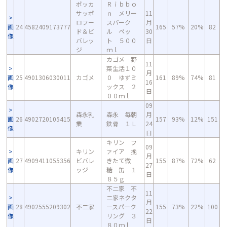
ポッカ
Ｒｉｂｂｏ
サッポ
ｎ メリー
11
ロフー
スパーク
月
画
24
4582409173777
165
57%
20%
82
ド＆ビ
ル ペッ
30
像
バレッ
ト ５００
日
ジ
ｍｌ
カゴメ 野
11
菜生活１０
月
画
25
4901306030011
カゴメ
０ ゆずミ
161
89%
74%
81
16
像
ックス ２
日
００ｍｌ
09
森永乳
森永 毎朝
月
画
26
4902720105415
157
93%
12%
151
業
鉄骨 １Ｌ
24
像
日
キリン フ
09
キリン
ァイア 挽
月
画
27
4909411055356
ビバレ
きたて微
155
87%
72%
62
27
像
ッジ
糖 缶 １
日
８５ｇ
不二家 不
11
二家ネクタ
月
画
28
4902555209302
不二家
ースパーク
155
73%
22%
100
22
像
リング ３
日
８０ｍｌ