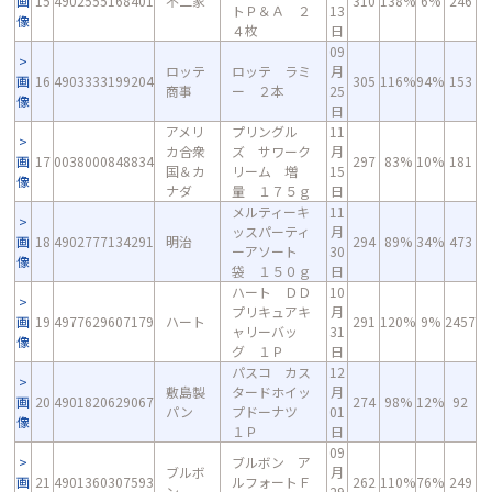
画
15
4902555168401
不二家
310
138%
6%
246
トＰ＆Ａ ２
13
像
４枚
日
09
ロッテ
ロッテ ラミ
月
画
16
4903333199204
305
116%
94%
153
商事
ー ２本
25
像
日
アメリ
プリングル
11
カ合衆
ズ サワーク
月
画
17
0038000848834
297
83%
10%
181
国＆カ
リーム 増
15
像
ナダ
量 １７５ｇ
日
メルティーキ
11
ッスパーティ
月
画
18
4902777134291
明治
294
89%
34%
473
ーアソート
30
像
袋 １５０ｇ
日
ハート ＤＤ
10
プリキュアキ
月
画
19
4977629607179
ハート
291
120%
9%
2457
ャリーバッ
31
像
グ １Ｐ
日
パスコ カス
12
敷島製
タードホイッ
月
画
20
4901820629067
274
98%
12%
92
パン
プドーナツ
01
像
１Ｐ
日
09
ブルボン ア
ブルボ
月
画
21
4901360307593
ルフォートＦ
262
110%
76%
249
ン
29