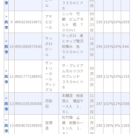
像
３５０ｍｌ×
ル
日
６
ニッカ 竹
09
アサ
鶴 ピュアモ
月
画
9
4904230034971
ヒビ
330
102%
10%
1859
ルト 瓶 ７
23
像
ール
００ｍｌ
日
サッポロ 麦
サッ
11
とホップ贅沢
ポロ
月
画
10
4901880873943
初摘み 缶
296
105%
10%
844
ビー
10
像
５００ｍｌ×
ル
日
６
サン
ザ・プレミア
トリ
09
ムモルツコク
ーホ
月
画
11
4901777248892
のブレンド
288
121%
33%
1193
ール
21
像
３５０ｍｌ×
ディン
日
６
グス
本醸造 純金
11
月桂
箔入 壜詰ケ
月
画
12
4901030204368
247
102%
12%
1586
冠
ース入 １．
07
像
８Ｌ
日
松竹梅 上
11
宝酒
撰 祝雅カー
月
画
13
4904670249850
240
138%
8%
1265
造
トン入 １．
28
像
８Ｌ
日