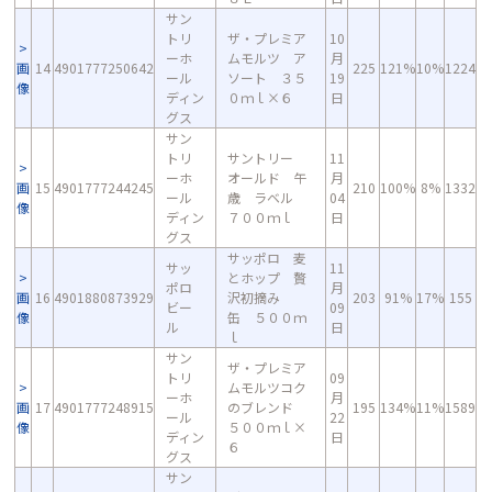
サン
トリ
ザ・プレミア
10
ーホ
ムモルツ ア
月
画
14
4901777250642
225
121%
10%
1224
ール
ソート ３５
19
像
ディン
０ｍｌ×６
日
グス
サン
トリ
サントリー
11
ーホ
オールド 午
月
画
15
4901777244245
210
100%
8%
1332
ール
歳 ラベル
04
像
ディン
７００ｍｌ
日
グス
サッポロ 麦
サッ
11
とホップ 贅
ポロ
月
画
16
4901880873929
沢初摘み
203
91%
17%
155
ビー
09
像
缶 ５００ｍ
ル
日
ｌ
サン
ザ・プレミア
トリ
09
ムモルツコク
ーホ
月
画
17
4901777248915
のブレンド
195
134%
11%
1589
ール
22
像
５００ｍｌ×
ディン
日
６
グス
サン