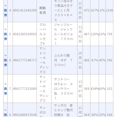
キリン澄みき
11
り景品付きケ
麒麟
月
画
4
4901411043296
ース１１月
475
167%
6%
2249
麦酒
25
像
３５０×６×
日
４
グロ
ジャンフルー
12
ーバ
ル ジャンフ
月
画
5
4582385520893
ルコ
ルールボジョ
467
120%
10%
739
02
像
ンセ
レ ７５０ｍ
日
プト
ｌ
サン
トリ
10
ふんわり鏡
ーホ
月
画
6
4901777248717
月 ゆず ７
408
87%
45%
596
ール
11
像
００ｍｌ
ディン
日
グス
サン
サントリー
トリ
12
ほろよい メ
ーホ
月
画
7
4901777252080
ロンサワー
369
434%
69%
102
ール
07
像
缶 ３５０ｍ
ディン
日
ｌ
グス
サッポロ 麦
サッ
11
とホップ贅沢
ポロ
月
画
8
4901880873936
初摘み 缶
364
88%
29%
588
ビー
09