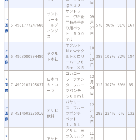
日
ｇ×３０
サントリ
サント
ー 伊右衛
09
リーホ
門特茶手売
月
画
5
4901777247680
ールデ
576
96%
91%
167
り用ペッ
27
像
ィング
ト ５００
日
ス
ｍｌ
ヤクルト
10
Ｎｅｗヤク
ヤクル
月
画
6
4903080994480
ルトカロリ
389
107%
72%
194
ト本社
19
像
ーハーフ６
日
５ｍｌ×５
コカコー
12
日本コ
ラ ファン
月
画
7
4902102105637
カ・コ
タ フルー
313
307%
69%
85
04
像
ーラ
ツパンチ
日
５００ｍｌ
バヤリー
12
ス フルー
アサヒ
月
画
8
4514603276916
ツポンチ
283
234%
6%
132
飲料
01
像
ペット
日
１．５Ｌ
アサヒ 三
11
ツ矢ミルク
アサヒ
月