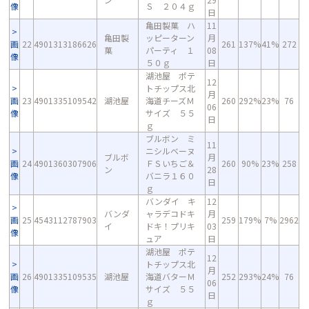
像
Ｓ ２０４ｇ
日
亀田製菓 ハ
11
亀田製
ッピーターン
月
画
22
4901313186626
261
137%
41%
272
菓
パーティ １
08
像
５０ｇ
日
湖池屋 ポテ
12
トチップス北
月
画
23
4901335109542
湖池屋
海道チーズＭ
260
292%
23%
76
06
像
サイズ ５５
日
ｇ
ブルボン ミ
11
ニシルベーヌ
ブルボ
月
画
24
4901360307906
ＦＳいちご＆
260
90%
23%
258
ン
28
像
バニラ１６０
日
ｇ
バンダイ キ
12
バンダ
ャラデコドキ
月
画
25
4543112787903
259
179%
7%
2962
イ
ドキ！プリキ
03
像
ュア
日
湖池屋 ポテ
12
トチップス北
月
画
26
4901335109535
湖池屋
海道バターＭ
252
293%
24%
76
06
像
サイズ ５５
日
ｇ