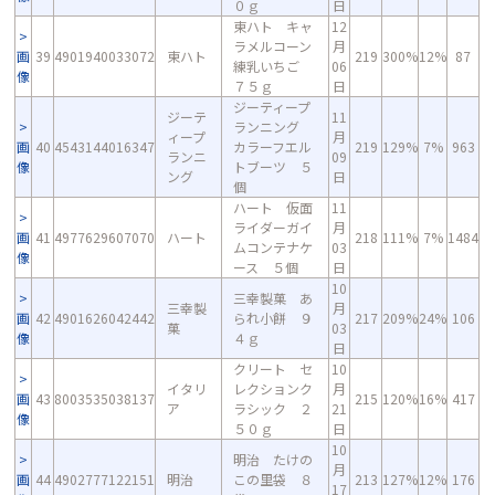
０ｇ
日
東ハト キャ
12
ラメルコーン
月
画
39
4901940033072
東ハト
219
300%
12%
87
練乳いちご
06
像
７５ｇ
日
ジーティープ
ジーテ
11
ランニング
ィープ
月
画
40
4543144016347
カラーフエル
219
129%
7%
963
ランニ
09
像
トブーツ ５
ング
日
個
ハート 仮面
11
ライダーガイ
月
画
41
4977629607070
ハート
218
111%
7%
1484
ムコンテナケ
03
像
ース ５個
日
10
三幸製菓 あ
三幸製
月
画
42
4901626042442
られ小餅 ９
217
209%
24%
106
菓
03
像
４ｇ
日
クリート セ
10
イタリ
レクションク
月
画
43
8003535038137
215
120%
16%
417
ア
ラシック ２
21
像
５０ｇ
日
10
明治 たけの
月
画
44
4902777122151
明治
この里袋 ８
213
127%
12%
176
17