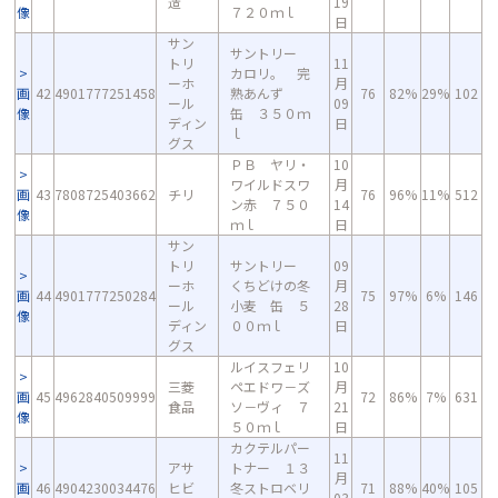
造
19
像
７２０ｍｌ
日
サン
サントリー
トリ
11
カロリ。 完
ーホ
月
画
42
4901777251458
熟あんず
76
82%
29%
102
ール
09
像
缶 ３５０ｍ
ディン
日
ｌ
グス
ＰＢ ヤリ・
10
ワイルドスワ
月
画
43
7808725403662
チリ
76
96%
11%
512
ン赤 ７５０
14
像
ｍｌ
日
サン
トリ
サントリー
09
ーホ
くちどけの冬
月
画
44
4901777250284
75
97%
6%
146
ール
小麦 缶 ５
28
像
ディン
００ｍｌ
日
グス
ルイスフェリ
10
三菱
ペエドワ－ズ
月
画
45
4962840509999
72
86%
7%
631
食品
ソ－ヴィ ７
21
像
５０ｍｌ
日
カクテルパー
11
アサ
トナー １３
月
画
46
4904230034476
ヒビ
冬ストロベリ
71
88%
40%
105
03