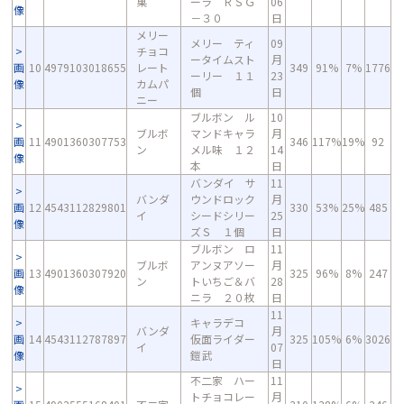
菓
ーラ ＲＳＧ
06
像
－３０
日
メリー
メリー ティ
09
チョコ
ータイムスト
月
画
10
4979103018655
レート
349
91%
7%
1776
ーリー １１
23
像
カムパ
個
日
ニー
ブルボン ル
10
ブルボ
マンドキャラ
月
画
11
4901360307753
346
117%
19%
92
ン
メル味 １２
14
像
本
日
バンダイ サ
11
バンダ
ウンドロック
月
画
12
4543112829801
330
53%
25%
485
イ
シードシリー
25
像
ズＳ １個
日
ブルボン ロ
11
ブルボ
アンヌアソー
月
画
13
4901360307920
325
96%
8%
247
ン
トいちご＆バ
28
像
ニラ ２０枚
日
11
キャラデコ
バンダ
月
画
14
4543112787897
仮面ライダー
325
105%
6%
3026
イ
07
像
鎧武
日
不二家 ハー
11
トチョコレー
月