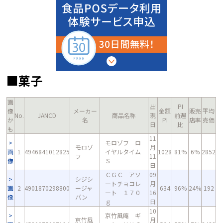
■菓子
画
出
PI
像
メーカー
金額
販売
平均
No.
JANCD
商品名称
現
前週
か
名
PI
店率
売価
日
比
も
11
モロゾフ ロ
モロゾ
月
画
1
4946841012825
イヤルタイム
1028
81%
6%
2852
フ
11
像
Ｓ
日
ＣＧＣ アソ
09
シジシ
ートチョコレ
月
画
2
4901870298800
ージャ
634
96%
24%
192
ート １７０
16
像
パン
ｇ
日
10
京竹風庵 ギ
京竹風
月