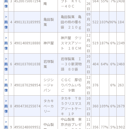
画
3
4520075007194
フト ＫＹＣ
564
55%
7%
2438
庵
26
像
－４０Ｃ
日
09
亀田製菓 亀
亀田製
月
画
4
4901313185995
田の柿の種６
522
103%
96%
184
菓
30
像
袋 ２１０ｇ
日
12
神戸屋 クリ
月
画
5
4901408918880
神戸屋
スマスアソー
519
187%
6%
2349
02
像
ト １８ＣＭ
日
10
岩塚製菓 Ｉ
岩塚製
月
画
6
4901037001038
－３０新潟物
404
64%
6%
2460
菓
31
像
語 ８０袋
日
12
シジシ
ＣＧＣ 厚切
月
画
7
4901870298954
ージャ
りバウムいち
376
6%
263
09
像
パン
ご ９個
日
タカキ ＴＢ
10
タカキ
５クリスマス
月
画
8
4904730255074
ベーカ
360
109%
6%
2679
アソートケー
15
像
リー
キ １Ｐ
日
中山製菓 東
11
中山製
京渋谷プレゼ
月
画
9
4950248009951
356
77%
5%
1902