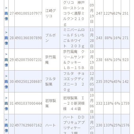
グリコ 神戸
09
ローストショ
江崎グ
月
画
27
4901005107977
コラ＜濃厚ミ
247
122%
62%
251
リコ
19
像
ルク＞２１０
日
ｇ
ミニバームロ
11
ブルボ
ールＦＳいち
月
画
28
4901360307890
243
88%
16%
271
ン
ご＆ホワイ
28
像
ト ２０３ｇ
日
京竹風庵 ク
10
京竹風
リームサンド
月
画
29
4520075007231
238
66%
10%
923
庵
＆クッキー
19
像
ＬＢ－１５Ｂ
日
フルタ チョ
12
フルタ
コエッグディ
月
画
30
4902501208687
235
392%
45%
142
製菓
ズニー３ ２
05
像
０ｇ
日
10
岩塚製菓 Ｉ
岩塚製
月
画
31
4901037000444
－２０新潟模
232
118%
6%
1759
菓
06
像
様 ４４袋
日
ハート ＤＤ
10
プリキュアプ
月
画
32
4977629607162
ハート
230
133%
25%
1576
リティケー
27
像
ス ３個
日