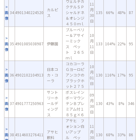
ウェルチカ
11
クテルＳＰ
カルピ
月
画
34
4901340224520
シャルドネ
135
66%
48%
87
ス
30
像
＆オレンジ
日
４５０ｍｌ
ブルーベリ
ー＆アサイ
10
ーミック
月
画
35
4901085038987
伊藤園
133
104%
22%
95
ス ペッ
11
像
ト ２６５
日
ｍｌ
コカコーラ
10
日本コ
Ｇヨーロピ
月
画
36
4902102104913
カ・コ
アンコクの
130
116%
17%
95
01
像
ーラ
ブラックホ
日
ット２７５
サント
ボスレイン
09
リーホ
ボーマウン
月
画
37
4901777250963
ールデ
テンＢプレ
130
43%
8%
346
30
像
ィング
ミアム付１
日
ス
８５ｇ×６
アサヒ フ
ォション白
11
アサヒ
いアップ
月
画
38
4514603276411
130
68%
33%
86
飲料
ル ペッ
30