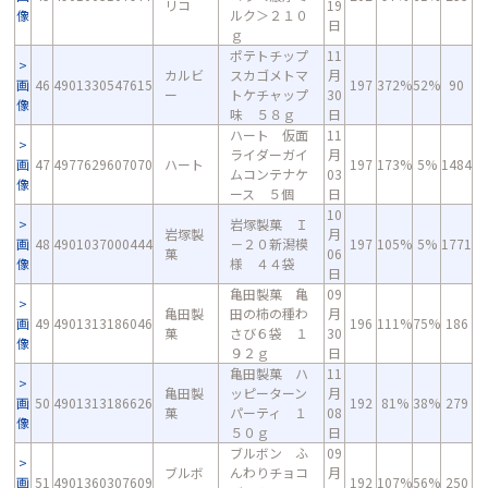
リコ
19
像
ルク＞２１０
日
ｇ
ポテトチップ
11
カルビ
スカゴメトマ
月
画
46
4901330547615
197
372%
52%
90
ー
トケチャップ
30
像
味 ５８ｇ
日
ハート 仮面
11
ライダーガイ
月
画
47
4977629607070
ハート
197
173%
5%
1484
ムコンテナケ
03
像
ース ５個
日
10
岩塚製菓 Ｉ
岩塚製
月
画
48
4901037000444
－２０新潟模
197
105%
5%
1771
菓
06
像
様 ４４袋
日
亀田製菓 亀
09
亀田製
田の柿の種わ
月
画
49
4901313186046
196
111%
75%
186
菓
さび６袋 １
30
像
９２ｇ
日
亀田製菓 ハ
11
亀田製
ッピーターン
月
画
50
4901313186626
192
81%
38%
279
菓
パーティ １
08
像
５０ｇ
日
ブルボン ふ
09
ブルボ
んわりチョコ
月
画
51
4901360307609
192
107%
56%
250