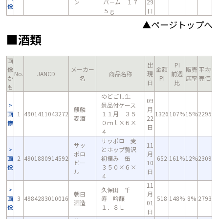
ン
バ－ム １７
29
像
５ｇ
日
▲ページトップへ
■酒類
画
出
PI
像
メーカー
金額
販売
平均
No.
JANCD
商品名称
現
前週
か
名
PI
店率
売価
日
比
も
のどごし生
09
景品付ケース
麒麟
月
画
1
4901411043272
１１月 ３５
1326
107%
15%
2295
麦酒
22
像
０ｍｌ×６×
日
４
サッポロ 麦
サッ
11
とホップ贅沢
ポロ
月
画
2
4901880914592
初摘み 缶
652
161%
12%
2309
ビー
10
像
３５０×６×
ル
日
４
11
久保田 千
朝日
月
画
3
4984283010016
寿 吟醸
518
148%
8%
2793
酒造
01
像
１．８Ｌ
日