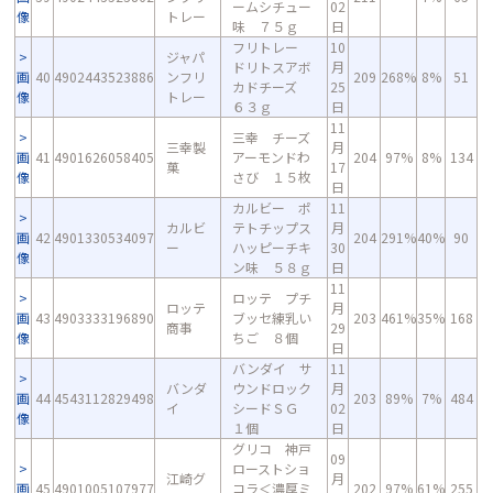
ームシチュー
02
像
トレー
味 ７５ｇ
日
フリトレー
10
ジャパ
ドリトスアボ
月
画
40
4902443523886
ンフリ
209
268%
8%
51
カドチーズ
25
像
トレー
６３ｇ
日
11
三幸 チーズ
三幸製
月
画
41
4901626058405
アーモンドわ
204
97%
8%
134
菓
17
像
さび １５枚
日
カルビー ポ
11
カルビ
テトチップス
月
画
42
4901330534097
204
291%
40%
90
ー
ハッピーチキ
30
像
ン味 ５８ｇ
日
11
ロッテ プチ
ロッテ
月
画
43
4903333196890
ブッセ練乳い
203
461%
35%
168
商事
29
像
ちご ８個
日
バンダイ サ
11
バンダ
ウンドロック
月
画
44
4543112829498
203
89%
7%
484
イ
シードＳＧ
02
像
１個
日
グリコ 神戸
09
ローストショ
江崎グ
月
画
45
4901005107977
コラ＜濃厚ミ
202
97%
61%
255