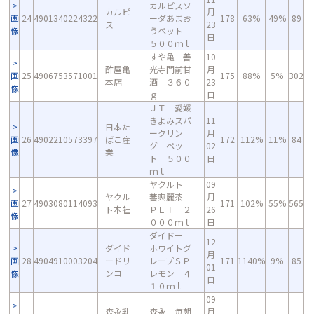
カルピスソ
カルピ
月
画
24
4901340224322
ーダあまお
178
63%
49%
89
ス
23
像
うペット
日
５００ｍｌ
すや亀 善
10
酢屋亀
光寺門前甘
月
画
25
4906753571001
175
88%
5%
302
本店
酒 ３６０
23
像
ｇ
日
ＪＴ 愛媛
きよみスパ
11
日本た
ークリン
月
画
26
4902210573397
ばこ産
172
112%
11%
84
グ ペッ
02
像
業
ト ５００
日
ｍｌ
ヤクルト
09
ヤクル
蕃爽麗茶
月
画
27
4903080114093
171
102%
55%
565
ト本社
ＰＥＴ ２
26
像
０００ｍｌ
日
ダイドー
12
ダイド
ホワイトグ
月
画
28
4904910003204
ードリ
レープＳＰ
171
1140%
9%
85
01
像
ンコ
レモン ４
日
１０ｍｌ
09
森永乳
森永 毎朝
月