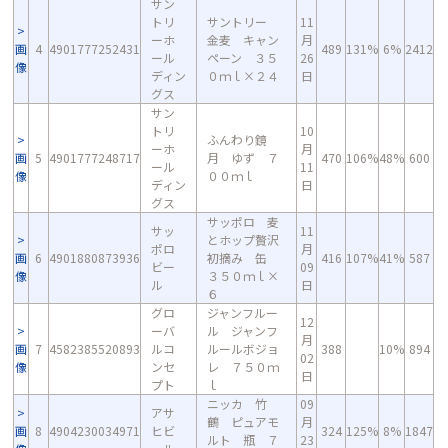
サン
トリ
サントリー
11
ーホ
金麦 キャン
月
画
4
4901777252431
489
131%
6%
2412
ール
ペーン ３５
26
像
ディン
０ｍｌ×２４
日
グス
サン
トリ
10
ふんわり鏡
ーホ
月
画
5
4901777248717
月 ゆず ７
470
106%
48%
600
ール
11
像
００ｍｌ
ディン
日
グス
サッポロ 麦
サッ
11
とホップ贅沢
ポロ
月
画
6
4901880873936
初摘み 缶
416
107%
41%
587
ビー
09
像
３５０ｍｌ×
ル
日
６
グロ
ジャンフルー
12
ーバ
ル ジャンフ
月
画
7
4582385520893
ルコ
ルールボジョ
388
10%
894
02
像
ンセ
レ ７５０ｍ
日
プト
ｌ
ニッカ 竹
09
アサ
鶴 ピュアモ
月
画
8
4904230034971
ヒビ
324
125%
8%
1847
ルト 瓶 ７
23