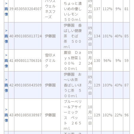
ハウス
09
ちょっと濃
ウェル
月
画
39
4530503204507
いめの優し
137
112%
9%
81
ネスフ
21
像
いレモン
ーズ
日
５００ｍｌ
伊藤園 香
09
ばしい健康
月
画
40
4901085013724
伊藤園
茶 そば
134
101%
40%
85
28
像
茶 ５００
日
ｍｌ
農協 Ｄａ
09
雪印メ
ｙｓ野菜１
月
画
41
4908011706316
グミル
130
96%
9%
59
００％ ２
24
像
ク
００ｍｌ
日
伊藤園 お
09
～いお茶
月
画
42
4901085043509
伊藤園
香ばしいほ
129
103%
43%
87
21
像
うじ茶 ５
日
００ｍｌ
ブルーベリ
ー＆アサイ
10
ーミック
月
画
43
4901085038987
伊藤園
129
102%
22%
96
ス ペッ
11
像
ト ２６５
日
ｍｌ
不二家 ネ