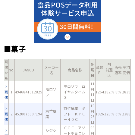
■菓子
画
出
PI
像
メーカー
金額
販売
平均
No.
JANCD
商品名称
現
前週
か
名
PI
店率
売価
日
比
も
11
モロゾフ ロ
モロゾ
月
画
1
4946841012825
イヤルタイム
1264
182%
8%
2839
フ
11
像
Ｓ
日
10
京竹風庵 ギ
京竹風
月
画
2
4520075007194
フト ＫＹＣ
1026
128%
6%
2388
庵
26
像
－４０Ｃ
日
ＣＧＣ アソ
09
シジシ
ートチョコレ
月