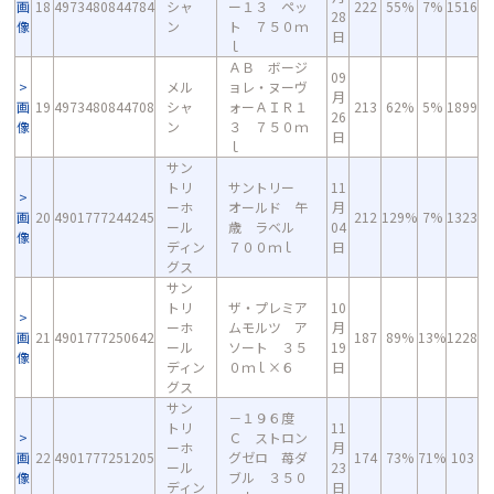
画
18
4973480844784
シャ
ー１３ ペッ
222
55%
7%
1516
28
像
ン
ト ７５０ｍ
日
ｌ
ＡＢ ボージ
09
メル
ョレ・ヌーヴ
月
画
19
4973480844708
シャ
ォーＡＩＲ１
213
62%
5%
1899
26
像
ン
３ ７５０ｍ
日
ｌ
サン
トリ
サントリー
11
ーホ
オールド 午
月
画
20
4901777244245
212
129%
7%
1323
ール
歳 ラベル
04
像
ディン
７００ｍｌ
日
グス
サン
トリ
ザ・プレミア
10
ーホ
ムモルツ ア
月
画
21
4901777250642
187
89%
13%
1228
ール
ソート ３５
19
像
ディン
０ｍｌ×６
日
グス
サン
－１９６度
トリ
11
Ｃ ストロン
ーホ
月
画
22
4901777251205
グゼロ 苺ダ
174
73%
71%
103
ール
23
像
ブル ３５０
ディン
日