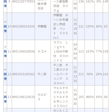
画
9
4902220770953
ース食塩無
236
101%
8%
149
組合連
08
像
添加 ９０
合会
日
０ｇ
伊藤園 お
～いお茶蔵
11
出し熟成
月
画
10
4901085018255
伊藤園
221
539%
40%
83
茶 ペッ
28
像
ト ５００
日
ｍｌ
ラブレ Ｌ
09
ｉｇｈｔ
月
画
11
4901306028506
カゴメ
１日分の鉄
213
103%
77%
158
09
像
分 ８０ｍ
日
ｌ×３
不二家 不
11
二家ネクタ
月
画
12
4902555209302
不二家
ースパーク
212
58%
28%
102
22
像
リング ３
日
８０ｍｌ
ウェルチカ
11
クテルＳＰ
カルピ
月
画
13
4901340224520
シャルドネ
205
466%
43%
88
ス
30
像
＆オレンジ
日
４５０ｍｌ
ぜいたく三