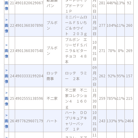
画
21
4901820629067
281
446%
13%
92
パン
プドーナツ
01
像
１Ｐ
日
ミニバームロ
11
ブルボ
ールＦＳいち
月
画
22
4901360307890
277
104%
11%
260
ン
ご＆ホワイ
28
像
ト ２０３ｇ
日
ブルボン エ
10
リーゼＦＳバ
ブルボ
月
画
23
4901360307548
ニラ＆ビター
271
78%
8%
269
ン
31
像
チョコ ４８
日
本
09
ロッテ
ロッテ ラミ
月
画
24
4903333199204
262
92%
95%
157
商事
ー ２本
25
像
日
不二家 不二
11
家コレクショ
月
画
25
4902555138596
不二家
259
785%
11%
215
ン４ １６０
30
像
ｇ
日
ハート ＤＤ
10
プリキュアキ
月
画
26
4977629607179
ハート
243
133%
9%
2464
ャリーバッ
31
像
グ １Ｐ
日
11
ネスレ エア