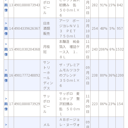
ポロ
月
画
13
4901880873943
初摘み 缶
282
91%
15%
842
ビー
10
像
５００ｍｌ×
ル
日
６
アーツ ボー
10
日本
ジヨレＮＶ１
月
画
14
4904339626367
酒類
254
48%
5%
957
３ ＰＥＴ
10
像
販売
７５０ｍｌ
日
本醸造 純金
11
月桂
箔入 壜詰ケ
月
画
15
4901030204368
243
206%
6%
1532
冠
ース入 １．
07
像
８Ｌ
日
サン
ザ・プレミア
トリ
09
ムモルツコク
ーホ
月
画
16
4901777248892
のブレンド
238
80%
36%
1200
ール
21
像
３５０ｍｌ×
ディン
日
６
グス
サッポロ 麦
サッ
11
とホップ 贅
ポロ
月
画
17
4901880873929
沢初摘み
223
86%
23%
154
ビー
09
像
缶 ５００ｍ
ル
日
ｌ
ＡＢボージョ
09
メル
レ・ヌーヴォ
月