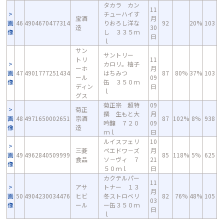
タカラ カン
11
チューハイす
宝酒
月
画
46
4904670477314
りおろし洋な
92
20%
103
造
30
像
し ３３５ｍ
日
ｌ
サン
サントリー
トリ
11
カロリ。柚子
ーホ
月
画
47
4901777251434
はちみつ
87
80%
37%
103
ール
09
像
缶 ３５０ｍ
ディン
日
ｌ
グス
菊正宗 超特
09
菊正
撰 生もと大
月
画
48
4971650002651
宗酒
87
102%
8%
938
吟醸 ７２０
09
像
造
ｍｌ
日
ルイスフェリ
10
三菱
ペエドワ－ズ
月
画
49
4962840509999
85
118%
5%
625
食品
ソ－ヴィ ７
21
像
５０ｍｌ
日
カクテルパー
11
アサ
トナー １３
月
画
50
4904230034476
ヒビ
冬ストロベリ
82
76%
48%
105
03
像
ール
ー缶３５０ｍ
日
ｌ