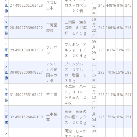
ネスレ
月
画
27
4902201161428
ロストロベリ
242
448%
8%
246
日本
30
像
ー ２２個
日
10
三河屋 海老
三河屋
月
画
28
4902733906702
海鮮 えび海
242
106%
6%
215
製菓
22
像
鮮 １４５ｇ
日
09
ブルボン ア
ブルボ
月
画
29
4901360307593
ルフォートＦ
239
83%
73%
250
ン
29
像
Ｓ ２０４ｇ
日
アメリ
プリングル
11
カ合衆
ズ うすし
月
画
30
0038000848827
239
70%
15%
187
国＆カ
お 増量 １
15
像
ナダ
７５ｇ
日
不二家 ハー
11
トチョコレー
月
画
31
4902555168401
不二家
225
114%
5%
247
トＰ＆Ａ ２
13
像
４枚
日
11
三幸 三幸の
三幸製
月
画
32
4901626048109
柿の種ミック
225
75%
6%
251
菓
04
像
ス ２００ｇ
日
明治 じゃが
09
ままバターし
月