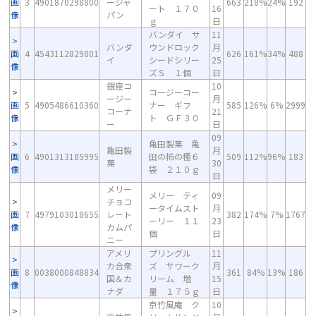
画
3
4901870298800
ージャ
663
218%
24%
192
ート １７０
16
像
パン
ｇ
日
バンダイ サ
11
バンダ
ウンドロック
月
画
4
4543112829801
626
161%
34%
488
イ
シードシリー
25
像
ズＳ １個
日
銀座コ
10
コージーコー
ージー
月
画
5
4905486610360
ナー ギフ
585
126%
6%
2999
コーナ
21
像
ト ＧＦ３０
ー
日
09
亀田製菓 亀
亀田製
月
画
6
4901313185995
田の柿の種６
509
112%
96%
183
菓
30
像
袋 ２１０ｇ
日
メリー
メリー ティ
09
チョコ
ータイムスト
月
画
7
4979103018655
レート
382
174%
7%
1767
ーリー １１
23
像
カムパ
個
日
ニー
アメリ
プリングル
11
カ合衆
ズ サワーク
月
画
8
0038000848834
361
84%
13%
186
国＆カ
リーム 増
15
像
ナダ
量 １７５ｇ
日
京竹風庵 ク
10