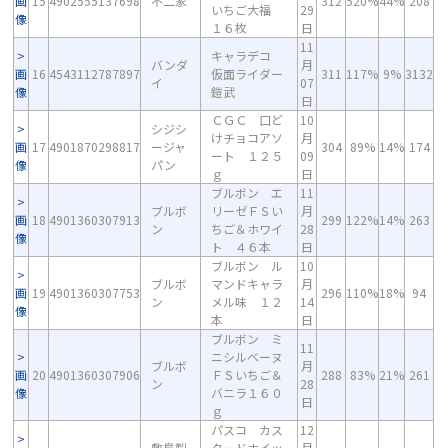
画
15
4902555137698
不二家
312
520%
44%
208
いちご大福
29
像
１６枚
日
11
キャラデコ
バンダ
月
画
16
4543112787897
仮面ライダー
311
117%
9%
3132
イ
07
像
鎧武
日
ＣＧＣ 口ど
10
シジシ
けチョコアソ
月
画
17
4901870298817
ージャ
304
89%
14%
174
ート １２５
09
像
パン
ｇ
日
ブルボン エ
11
ブルボ
リーゼＦＳい
月
画
18
4901360307913
299
122%
14%
263
ン
ちご＆ホワイ
28
像
ト ４６本
日
ブルボン ル
10
ブルボ
マンドキャラ
月
画
19
4901360307753
296
110%
18%
94
ン
メル味 １２
14
像
本
日
ブルボン ミ
11
ニシルベーヌ
ブルボ
月
画
20
4901360307906
ＦＳいちご＆
288
83%
21%
261
ン
28
像
バニラ１６０
日
ｇ
パスコ カス
12
敷島製
タードホイッ
月