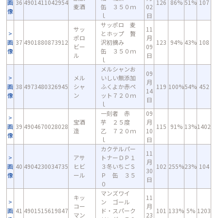
画
36
4901411042954
126
86%
51%
107
麦酒
缶 ３５０ｍ
02
像
ｌ
日
サッポロ 麦
サッ
11
とホップ 贅
ポロ
月
画
37
4901880873912
沢初摘み
123
94%
43%
108
ビー
09
像
缶 ３５０ｍ
ル
日
ｌ
メルシャンお
09
メル
いしい無添加
月
画
38
4973480326945
シャ
ふくよか赤ペ
119
100%
54%
452
14
像
ン
ット７２０ｍ
日
ｌ
一刻者 赤
09
宝酒
芋 ２５度
月
画
39
4904670028028
115
91%
13%
1402
造
乙 ７２０ｍ
10
像
ｌ
日
カクテルパー
11
アサ
トナーＤＰ１
月
画
40
4904230034735
ヒビ
３冬いちごＳ
102
255%
23%
104
30
像
ール
Ｐ 缶 ３５
日
０
マンズワイ
キッ
11
ン ゴール
コー
月
画
41
4901515619847
ド・スパーク
101
133%
5%
1203
マン
23