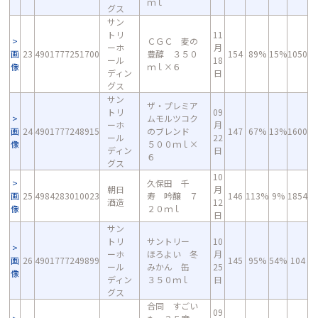
ｍｌ
グス
サン
トリ
11
ＣＧＣ 麦の
ーホ
月
画
23
4901777251700
豊醇 ３５０
154
89%
15%
1050
ール
18
像
ｍｌ×６
ディン
日
グス
サン
ザ・プレミア
トリ
09
ムモルツコク
ーホ
月
画
24
4901777248915
のブレンド
147
67%
13%
1600
ール
22
像
５００ｍｌ×
ディン
日
６
グス
10
久保田 千
朝日
月
画
25
4984283010023
寿 吟醸 ７
146
113%
9%
1854
酒造
12
像
２０ｍｌ
日
サン
トリ
サントリー
10
ーホ
ほろよい 冬
月
画
26
4901777249899
145
95%
54%
104
ール
みかん 缶
25
像
ディン
３５０ｍｌ
日
グス
合同 すごい
09