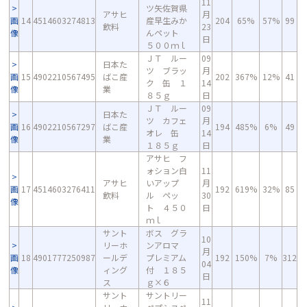
11
ツ矢佐賀県
アサヒ
月
画
14
4514603274813
産早生みか
204
65%
57%
99
飲料
23
像
んペット
日
５００ｍｌ
ＪＴ ルー
09
日本た
ツ ブラッ
月
画
15
4902210567495
ばこ産
202
367%
12%
41
ク 缶 １
14
像
業
８５ｇ
日
ＪＴ ルー
09
日本た
ツ カフェ
月
画
16
4902210567297
ばこ産
194
485%
6%
49
オレ 缶
14
像
業
１８５ｇ
日
アサヒ フ
ォション白
11
アサヒ
いアップ
月
画
17
4514603276411
192
619%
32%
85
飲料
ル ペッ
30
像
ト ４５０
日
ｍｌ
サント
ボス グラ
10
リーホ
ンアロマ
月
画
18
4901777250987
ールデ
プレミアム
192
150%
7%
312
04
像
ィング
付 １８５
日
ス
ｇ×６
サント
サントリー
11