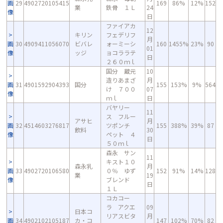
画
29
4902720105415
169
86%
12%
152
業
鉄骨 １Ｌ
24
像
日
ファイアカ
12
キリン
フェデリフ
月
画
30
4909411056070
ビバレ
ォーミーシ
160
1455%
23%
90
01
像
ッジ
ョコララテ
日
２６０ｍｌ
国分 蔵元
10
造りあまざ
月
画
31
4901592904393
国分
155
153%
9%
564
け ７００
07
像
ｍｌ
日
バヤリー
11
ス フルー
アサヒ
月
画
32
4514603276817
ツポンチ
155
388%
39%
87
飲料
30
像
ペット ４
日
５０ｍｌ
森永 サン
11
キスト１０
森永乳
月
画
33
4902720106580
０％ ゆず
152
91%
14%
128
業
19
像
ブレンド
日
１Ｌ
コカコー
ラ アクエ
09
日本コ
リアスビタ
月
画
34
4902102105187
カ・コ
147
102%
70%
82