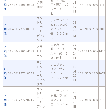
も ２５度
合同
月
画
27
4971980600923
甲乙混和 パ
142
79%
6%
878
酒精
12
像
ック １．８
日
Ｌ
サン
ザ・プレミア
トリ
09
ムモルツコク
ーホ
月
画
28
4901777248830
のブレンド
141
90%
23%
280
ール
20
像
缶 ５００ｍ
ディン
日
ｌ
グス
ニッカ 竹
09
アサ
鶴 ピュアモ
月
画
29
4904230034988
ヒビ
140
111%
6%
1434
ルト 瓶 ５
24
像
ール
００ｍｌ
日
サン
デュブッフ
トリ
10
Ｂヌーヴォー
ーホ
月
画
30
4901777248533
１３ ハー
139
55%
11%
1077
ール
25
像
フ ３７５ｍ
ディン
日
ｌ
グス
サン
ザ・プレミア
トリ
09
ムモルツコク
ーホ
月
画
31
4901777248816
のブレンド
136
91%
46%
214
ール
20
像
缶 ３５０ｍ
ディン
日
ｌ