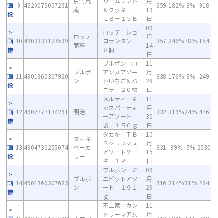
京竹風
リームサンド
月
画
9
4520075007231
359
182%
8%
918
庵
＆クッキー
19
像
ＬＢ－１５Ｂ
日
09
ロッテ ショ
ロッテ
月
画
10
4903333123599
コランタン
357
246%
78%
154
商事
14
像
８個
日
ブルボン ロ
11
ブルボ
アンヌアソー
月
画
11
4901360307920
338
176%
8%
249
ン
トいちご＆バ
28
像
ニラ ２０枚
日
メルティーキ
11
ッスパーティ
月
画
12
4902777134291
明治
332
319%
24%
476
ーアソート
30
像
袋 １５０ｇ
日
タカキ ＴＢ
10
タカキ
５クリスマス
月
画
13
4904730255074
ベーカ
331
99%
5%
2530
アソートケー
15
像
リー
キ １Ｐ
日
ブルボン ミ
09
ブルボ
ニビットアソ
月
画
14
4901360307623
316
214%
31%
224
ン
ート １９１
29
像
ｇ
日
不二家 カン
11
トリーマアム
月