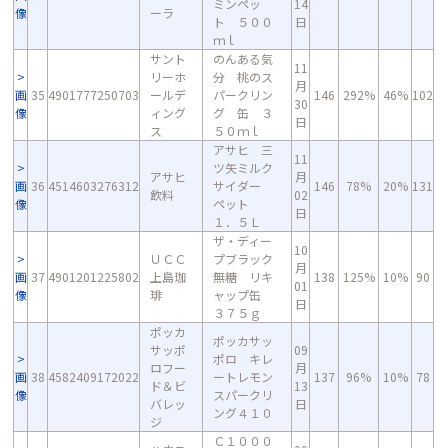
ミンペッ
14
像
ーラ
ト ５００
日
ｍｌ
サント
のんある気
11
リーホ
分 桃のス
月
画
35
4901777250703
ールデ
パークリン
146
292%
46%
102
30
像
ィング
グ 缶 ３
日
ス
５０ｍｌ
アサヒ 三
11
ツ矢ミルク
アサヒ
月
画
36
4514603276312
サイダー
146
78%
20%
131
飲料
02
像
ペット
日
１．５Ｌ
ザ・ディー
10
ＵＣＣ
プブラック
月
画
37
4901201225802
上島珈
無糖 リキ
138
125%
10%
90
01
像
琲
ャップ缶
日
３７５ｇ
ポッカ
ポッカサッ
サッポ
09
ポロ キレ
ロフー
月
画
38
4582409172022
ートレモン
137
96%
10%
78
ド＆ビ
13
像
スパークリ
バレッ
日
ング４１０
ジ
Ｃ１０００