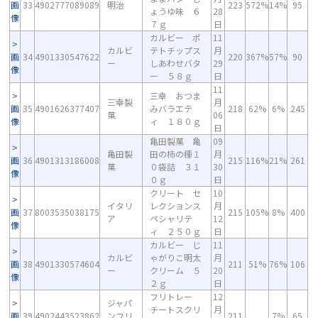
画
33
4902777089089
明治
223
572%
14%
95
ょうゆ味 ６
28
像
７ｇ
日
カルビー ポ
11
カルビ
テトチップス
月
画
34
4901330547622
220
367%
57%
90
ー
しあわせバタ
29
像
ー ５８ｇ
日
11
三幸 おつま
三幸製
月
画
35
4901626377407
みバラエテ
218
62%
6%
245
菓
06
像
ィ １８０ｇ
日
亀田製菓 亀
09
亀田製
田の柿の種１
月
画
36
4901313186008
215
116%
21%
261
菓
０袋詰 ３１
30
像
０ｇ
日
クリート セ
10
イタリ
レクションス
月
画
37
8003535038175
215
105%
8%
400
ア
ペシャリテ
12
像
ィ ２５０ｇ
日
カルビー じ
11
カルビ
ゃがりこ明太
月
画
38
4901330574604
211
51%
76%
106
ー
クリーム ５
20
像
２ｇ
日
フリトレー
12
ジャパ
チートスクリ
月
画
39
4902443523862
ンフリ
211
7%
65