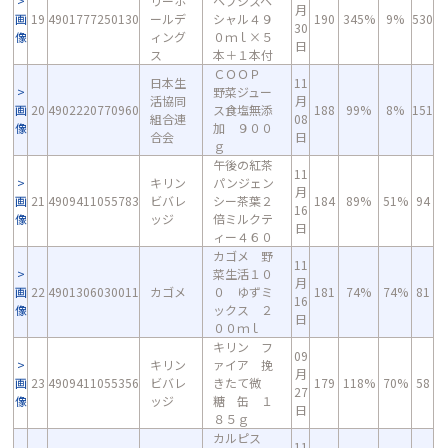
リーホ
ペプシスペ
月
画
19
4901777250130
ールデ
シャル４９
190
345%
9%
530
30
像
ィング
０ｍｌ×５
日
ス
本＋１本付
ＣＯＯＰ
日本生
11
野菜ジュー
活協同
月
画
20
4902220770960
ス食塩無添
188
99%
8%
151
組合連
08
像
加 ９００
合会
日
ｇ
午後の紅茶
11
キリン
パンジェン
月
画
21
4909411055783
ビバレ
シー茶葉２
184
89%
51%
94
16
像
ッジ
倍ミルクテ
日
ィー４６０
カゴメ 野
11
菜生活１０
月
画
22
4901306030011
カゴメ
０ ゆずミ
181
74%
74%
81
16
像
ックス ２
日
００ｍｌ
キリン フ
09
キリン
ァイア 挽
月
画
23
4909411055356
ビバレ
きたて微
179
118%
70%
58
27
像
ッジ
糖 缶 １
日
８５ｇ
カルピス
11