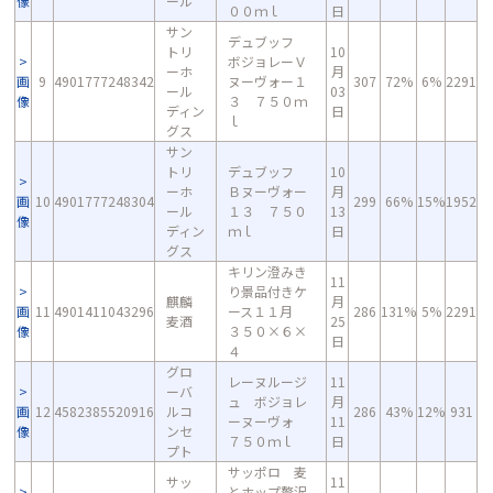
像
ール
００ｍｌ
日
サン
デュブッフ
トリ
10
ボジョレーＶ
ーホ
月
画
9
4901777248342
ヌーヴォー１
307
72%
6%
2291
ール
03
像
３ ７５０ｍ
ディン
日
ｌ
グス
サン
トリ
デュブッフ
10
ーホ
Ｂヌーヴォー
月
画
10
4901777248304
299
66%
15%
1952
ール
１３ ７５０
13
像
ディン
ｍｌ
日
グス
キリン澄みき
11
り景品付きケ
麒麟
月
画
11
4901411043296
ース１１月
286
131%
5%
2291
麦酒
25
像
３５０×６×
日
４
グロ
レーヌルージ
11
ーバ
ュ ボジョレ
月
画
12
4582385520916
ルコ
286
43%
12%
931
ーヌーヴォ
11
像
ンセ
７５０ｍｌ
日
プト
サッポロ 麦
サッ
11
とホップ贅沢