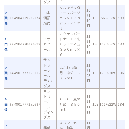
グス
マルキドゥＧ
10
日本
アーツボージ
月
画
32
4904339626374
酒類
ョレＮ１３ペ
136
56%
6%
599
10
像
販売
ット３７５ｍ
日
ｌ
カクテルパー
11
アサ
トナー１３冬
月
画
33
4904230034698
ヒビ
バラエティ缶
136
104%
6%
583
10
像
ール
３５０ｍｌ×
日
６
サン
トリ
11
ふんわり鏡
ーホ
月
画
34
4901777251335
月 ゆず ３
130
127%
20%
386
ール
23
像
７５ｍｌ
ディン
日
グス
サン
トリ
11
ＣＧＣ 麦の
ーホ
月
画
35
4901777251687
芳醇 ３５０
128
101%
22%
184
ール
11
像
ｍｌ
ディン
日
グス
キリン 氷
11
麒麟
結 和梨
月