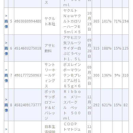
ス
ｍｌ
ヤクルト
10
Ｎｅｗヤク
ヤクル
月
画
5
4903080994480
ルトカロリ
365
101%
71%
194
ト本社
19
像
ーハーフ６
日
５ｍｌ×５
アサヒ三ツ
09
矢フルーツ
アサヒ
月
画
6
4514603275018
サイダー白
315
188%
15%
125
飲料
28
像
ぶどうペッ
日
ト１．５Ｌ
サント
ボスレイン
09
リーホ
ボーマウン
月
画
7
4901777250963
ールデ
テンＢプレ
300
136%
9%
310
30
像
ィング
ミアム付１
日
ス
８５ｇ×６
ポッカ
Ｒｉｂｂｏ
サッポ
ｎ メリー
11
ロフー
スパーク
月
画
8
4582409173777
292
621%
15%
82
ド＆ビ
ル ペッ
30
像
バレッ
ト ５００
日
ジ
ｍｌ
ＣＯＯＰ
日本生
11
トマトジュ
活協同
月