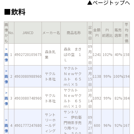
▲ページトップへ
■飲料
画
平
出
像
金額
PI
販売
均
No.
JANCD
メーカー名
商品名称
現
か
PI
前週比
店率
売
日
も
価
09
森永 まき
森永乳
月
画
1
4902720105675
ばの空 １
1241
102%
40%
158
業
30
像
Ｌ
日
ヤクルト
10
ヤクル
Ｎｅｗヤク
月
画
2
4903080988960
1138
99%
100%
194
ト本社
ルト ６５
15
像
ｍｌ×５
日
ヤクルト
10
ヤクル
Ｎｅｗヤク
月
画
3
4903080748960
1092
99%
82%
384
ト本社
ルト ６５
14
像
ｍｌ×１０
日
サントリ
サント
ー 伊右衛
09
リーホ
門特茶手売
月
画
4
4901777247680
ールデ
600
96%
92%
167
り用ペッ
27
像
ィング
ト ５００
日