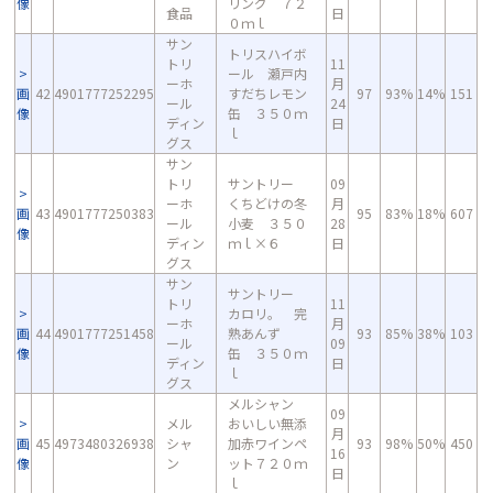
像
リング ７２
食品
日
０ｍｌ
サン
トリスハイボ
トリ
11
ール 瀬戸内
ーホ
月
画
42
4901777252295
すだちレモン
97
93%
14%
151
ール
24
像
缶 ３５０ｍ
ディン
日
ｌ
グス
サン
トリ
サントリー
09
ーホ
くちどけの冬
月
画
43
4901777250383
95
83%
18%
607
ール
小麦 ３５０
28
像
ディン
ｍｌ×６
日
グス
サン
サントリー
トリ
11
カロリ。 完
ーホ
月
画
44
4901777251458
熟あんず
93
85%
38%
103
ール
09
像
缶 ３５０ｍ
ディン
日
ｌ
グス
メルシャン
09
メル
おいしい無添
月
画
45
4973480326938
シャ
加赤ワインペ
93
98%
50%
450
16
像
ン
ット７２０ｍ
日
ｌ