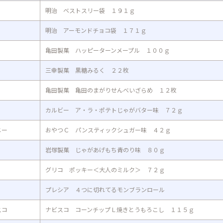
明治 ベストスリー袋 １９１ｇ
明治 アーモンドチョコ袋 １７１ｇ
亀田製菓 ハッピーターンメープル １００ｇ
三幸製菓 黒糖みるく ２２枚
亀田製菓 亀田のまがりせんべいざらめ １２枚
カルビー ア・ラ・ポテトじゃがバター味 ７２ｇ
ニー
おやつＣ パンスティックシュガー味 ４２ｇ
岩塚製菓 じゃがあげもち青のり味 ８０ｇ
グリコ ポッキー＜大人のミルク＞ ７２ｇ
プレシア ４つに切れてるモンブランロール
スコ
ナビスコ コーンチップＬ焼きとうもろこし １１５ｇ