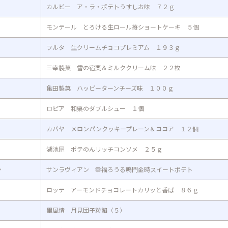
カルビー ア・ラ・ポテトうすしお味 ７２ｇ
モンテール とろける生ロール苺ショートケーキ ５個
フルタ 生クリームチョコプレミアム １９３ｇ
三幸製菓 雪の宿栗＆ミルククリーム味 ２２枚
亀田製菓 ハッピーターンチーズ味 １００ｇ
ロピア 和栗のダブルシュー １個
カバヤ メロンパンクッキープレーン＆ココア １２個
湖池屋 ポテのんリッチコンソメ ２５ｇ
ン
サンラヴィアン 幸福ろうる鳴門金時スイートポテト
ロッテ アーモンドチョコレートカリッと香ば ８６ｇ
里風情 月見団子粒餡（５）