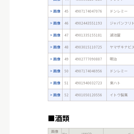
画像
45
4907174047076
ドンレミー
画像
46
4902443551193
ジャパンフリ
画像
47
4901335155181
湖池屋
画像
48
4903015110725
ヤマザキナビ
画像
49
4902777090887
明治
画像
50
4907174046956
ドンレミー
画像
51
4901940032723
東ハト
画像
52
4901050120556
イトウ製菓
■酒類
画像
No.
JANCD
メ