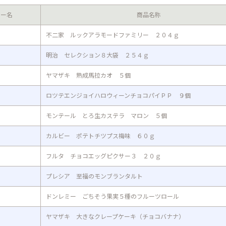
カー名
商品名称
不二家 ルックアラモードファミリー ２０４ｇ
明治 セレクション８大袋 ２５４ｇ
ヤマザキ 熟成馬拉カオ ５個
ロツテエンジョイハロウィーンチョコパイＰＰ ９個
モンテール とろ生カステラ マロン ５個
カルビー ポテトチツプス梅味 ６０ｇ
フルタ チョコエッグピクサー３ ２０ｇ
プレシア 至福のモンブランタルト
ドンレミー ごちそう果実５種のフルーツロール
ヤマザキ 大きなクレープケーキ（チョコバナナ）