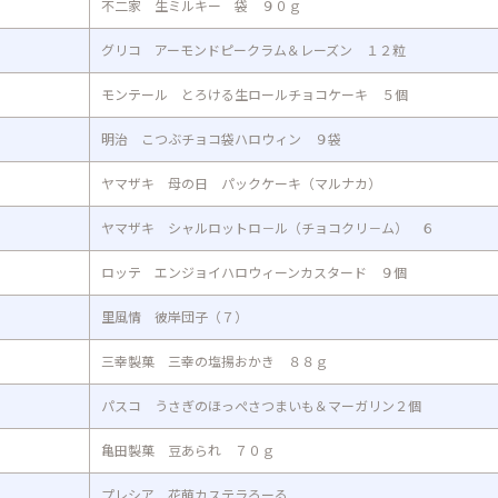
不二家 生ミルキー 袋 ９０ｇ
グリコ アーモンドピークラム＆レーズン １２粒
モンテール とろける生ロールチョコケーキ ５個
明治 こつぶチョコ袋ハロウィン ９袋
ヤマザキ 母の日 パックケーキ（マルナカ）
ヤマザキ シャルロットロ－ル（チョコクリ－ム） ６
ロッテ エンジョイハロウィーンカスタード ９個
里風情 彼岸団子（７）
三幸製菓 三幸の塩揚おかき ８８ｇ
パスコ うさぎのほっぺさつまいも＆マーガリン２個
亀田製菓 豆あられ ７０ｇ
プレシア 花萌カステラろーる