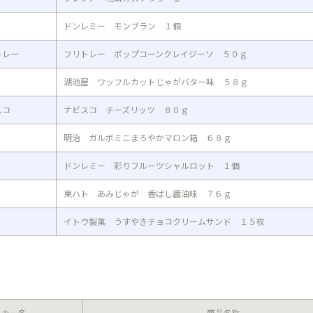
ドンレミー モンブラン １個
トレー
フリトレー ポップコーンクレイジーソ ５０ｇ
湖池屋 ワッフルカットじゃがバター味 ５８ｇ
スコ
ナビスコ チーズリッツ ８０ｇ
明治 ガルボミニまろやかマロン箱 ６８ｇ
ドンレミー 彩りフルーツシャルロット １個
東ハト あみじゃが 香ばし醤油味 ７６ｇ
イトウ製菓 うすやきチョコクリームサンド １５枚
ーカー名
商品名称