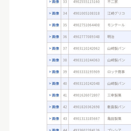
画像
33
4902555115160
不二家
画像
34
4901005108318
江崎グリコ
画像
35
4902751064408
モンテール
画像
36
4902777089348
明治
画像
37
4903110242062
山崎製パン
画像
38
4903110244363
山崎製パン
画像
39
4903333195909
ロッテ商事
画像
40
4903110242048
山崎製パン
画像
41
4901626072807
三幸製菓
画像
42
4901820362698
敷島製パン
画像
43
4901313185667
亀田製菓
画像
44
4933602284126
プレシア