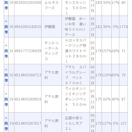
画
29
4530503203500
ェルネス
モンスカッシ
185
93%
17%
80
15
像
フーズ
ュ ５００ｍ
日
ｌ
伊藤園 お～
05
いお茶 濃い
月
画
30
4901085242025
伊藤園
182
96%
5%
1774
味５００ｍｌ
27
像
ケース
日
トロッタスパ
サントリ
05
ークリング特
ーホール
月
画
31
4901777236639
濃ホワイトペ
179
157%
18%
71
ディング
25
像
ット３９０ｍ
ス
日
ｌ
アサヒ スパ
06
アサヒ飲
イラルグレー
月
画
32
4514603268713
179
110%
65%
79
料
プ ペット
05
像
４７０ｍｌ
日
ウィルキンソ
07
ンミキシング
アサヒ飲
月
画
33
4514603269819
オレンジペッ
175
82%
45%
87
料
11
像
ト ５００ｍ
日
ｌ
06
五穀の実り
アサヒ飲
月
画
34
4514603267617
くらしモア
175
127%
5%
157
料
10
像
２Ｌ
日