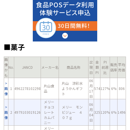
■菓子
画
出
金
PI
像
販売
平均
No.
JANCD
メーカー名
商品名称
現
額
前週
か
店率
売価
日
PI
比
も
06
片山 涼彩水
片山食
月
画
1
4962278102298
ようかんギフ
574
127%
6%
806
品
17
像
ト
日
メリー
06
チョコ
メリー モン
月
画
2
4979103019126
レート
ビジュー ４
325
120%
6%
1496
04
像
カムパ
０７ｇ
日
ニー
メリー