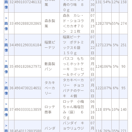
画
32
4901037246132
131
54%
12%
158
菓
青のり味 ８
30
像
０ｇ
日
森永 カレ・
07
森永製
ド・ショコラ
月
画
33
4902888202865
128
278%
55%
274
菓
＜カカオ７０
19
像
＞ ２１枚
日
稲葉ピーナ
07
稲葉ピ
ツ ポテトミ
月
画
34
4901290316184
127
123%
5%
251
ーナツ
ックス６袋
22
像
１５０ｇ
日
パスコ もち
08
敷島製
っとホットケ
月
画
35
4901820627971
124
106%
5%
90
パン
ーキ コーヒ
01
像
ー＆ホイップ
日
タカキベーカ
07
タカキ
リー チョコ
月
画
36
4904730214651
ベーカ
122
107%
6%
95
バナナのケー
01
像
リー
キ ４個
日
ロッテ 小梅
06
ロッテ
ちゃん梅塩包
月
画
37
4903333113859
118
89%
10%
140
商事
み（袋） ６
16
像
０ｇ
日
バンダイ キ
07
バンダ
ョウリュウジ
月
画
38
4543112803580
116
76%
35%
271