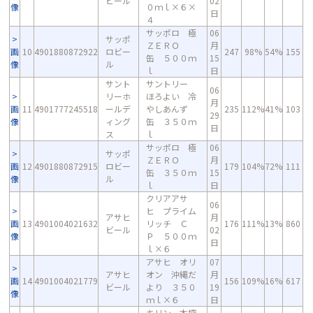
ビール
02
像
０ｍｌ×６×
日
４
サッポロ 極
06
サッポ
ＺＥＲＯ
月
画
10
4901880872922
ロビー
247
98%
54%
155
缶 ５００ｍ
15
像
ル
ｌ
日
サント
サントリー
06
リーホ
ほろよい 冷
月
画
11
4901777245518
ールデ
やしあんず
235
112%
41%
103
29
像
ィング
缶 ３５０ｍ
日
ス
ｌ
サッポロ 極
06
サッポ
ＺＥＲＯ
月
画
12
4901880872915
ロビー
179
104%
72%
111
缶 ３５０ｍ
15
像
ル
ｌ
日
クリアアサ
06
ヒ プライム
アサヒ
月
画
13
4901004021632
リッチ Ｃ
176
111%
13%
860
ビール
02
像
Ｐ ５００ｍ
日
ｌ×６
アサヒ オリ
07
アサヒ
オン 沖縄だ
月
画
14
4901004021779
156
109%
16%
617
ビール
より ３５０
19
像
ｍｌ×６
日
キリン 本搾