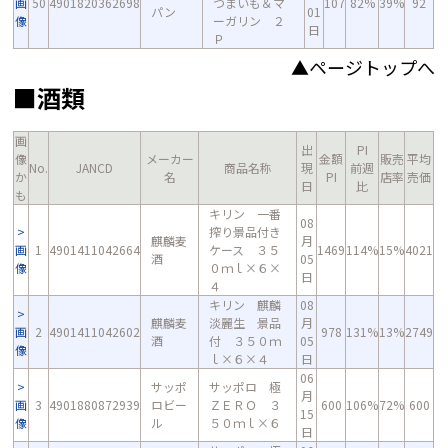
画
50
4901820362698
つまいも＆マ
107
82%
39%
92
パン
01
像
ーガリン ２
日
Ｐ
▲ページトップへ
■酒類
画
出
PI
像
メーカー
金額
販売
平均
No.
JANCD
商品名称
現
前週
か
名
PI
店率
売価
日
比
も
キリン 一番
08
搾り景品付き
麒麟麦
月
画
1
4901411042664
ケース ３５
1469
114%
15%
4021
酒
05
像
０ｍｌ×６×
日
４
キリン 麒麟
08
麒麟麦
淡麗生 景品
月
画
2
4901411042602
978
131%
13%
2749
酒
付 ３５０ｍ
05
像
ｌ×６×４
日
06
サッポ
サッポロ 極
月
画
3
4901880872939
ロビー
ＺＥＲＯ ３
600
106%
72%
600
15
像
ル
５０ｍｌ×６
日