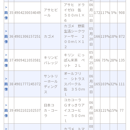
アサヒ ドラ
06
アサヒビ
イゼロ 缶
月
画
35
4904230034049
172
117%
5%
908
ール
５００ｍｌ×
11
像
６
日
カゴメ 野菜
05
生活シークワ
月
画
36
4901306157251
カゴメ
ァーサー ２
166
119%
18%
872
20
像
００ｍｌ×１
日
２
05
キリン にっ
キリンビ
月
画
37
4909411053581
ぽん米茶 ペ
166
75%
28%
135
バレッジ
25
像
ット ２Ｌ
日
オールフリ
サントリ
06
ー シトラス
ーホール
月
画
38
4901777245372
スパークル
165
103%
32%
111
ディング
28
像
缶 ３５０ｍ
ス
日
ｌ
コカコーラ
06
日本コ
Ｇすっきりア
月
画
39
4902102102537
カ・コー
イスコーヒ
163
121%
15%
77
08
像
ラ
ー ５００ｍ
日
ｌ
08
カゴメ トマ