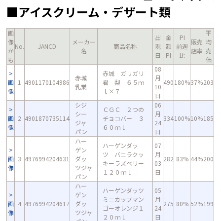
■アイスクリーム・デザート類
画
平
出
金
PI
像
メーカー
販売
均
No.
JANCD
商品名称
現
額
前週
か
名
店率
売
日
PI
比
も
価
08
赤城 ガリガリ
赤城
月
画
1
4901170104986
君 梨 ６５ｍ
490
180%
37%
203
乳業
10
像
ｌ×７
日
シジ
06
ＣＧＣ ２つの
シー
月
画
2
4901870735114
チョコバー ３
334
100%
10%
185
ジャ
24
像
６０ｍｌ
パン
日
ハー
ハーゲンダッ
07
ゲン
ツ バニラクッ
月
画
3
4976994204631
ダッ
282
83%
44%
200
キーラズベリー
03
像
ツジャ
１２０ｍｌ
日
パン
ハー
ハーゲンダッツ
05
ゲン
ミニカップマン
月
画
4
4976994204617
ダッ
275
80%
52%
199
ゴーオレンジ１
24
像
ツジャ
２０ｍｌ
日