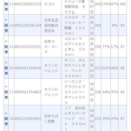
トジュース食
月
画
13
4901306023273
カゴメ
295
170%
47%
200
塩無添加 ９
07
像
００ｇ
日
ＣＯＯＰ ア
08
日本生活
イスコーヒー
月
画
14
4902220241194
協同組合
268
8%
89
無糖 １００
12
像
連合会
０ｍｌ
日
コカコーラ
06
日本コ
Ｇアイスカフ
月
画
15
4902102102551
カ・コー
258
77%
17%
87
ェオレ ５０
08
像
ラ
０ｍｌ
日
キリン 大人
07
キリンビ
のキリンレモ
月
画
16
4909411054342
257
102%
38%
86
バレッジ
ン ペット
05
像
５００ｍｌ
日
シーズンズ・
08
クラブシトラ
キリンビ
月
画
17
4909411054403
スミントソー
236
64%
39%
86
バレッジ
03
像
ダペット５０
日
０
ＪＴ 信州あ
08
んずスパーク
日本たば
月
画
18
4902210563992
リング ペッ
233
59%
23%
87
こ産業
03
像
ト ５００ｍ
日
ｌ