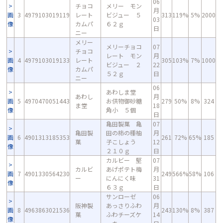
06
チョコ
メリー モン
月
画
3
4979103019119
レート
ビジュー ５
313
119%
5%
2000
03
像
カムパ
６２ｇ
日
ニー
メリー
メリーチョコ
07
チョコ
レート モン
月
画
4
4979103019133
レート
305
103%
7%
1000
ビジュー ２
22
像
カムパ
５２ｇ
日
ニー
06
あわしま堂
あわし
月
画
5
4970470051443
お供物御砂糖
279
50%
8%
324
ま堂
18
像
角小 ５個
日
亀田製菓 亀
07
亀田製
田の柿の種柚
月
画
6
4901313185353
261
72%
65%
185
菓
子こしょう
12
像
２１０ｇ
日
カルビー 堅
07
カルビ
あげポテト梅
月
画
7
4901330564230
249
566%
58%
106
ー
にんにく味
31
像
６３ｇ
日
サンローゼ
06
阪神製
あっさりふわ
月
画
8
4963863021536
243
130%
8%
387
菓
ふわチーズケ
14
像