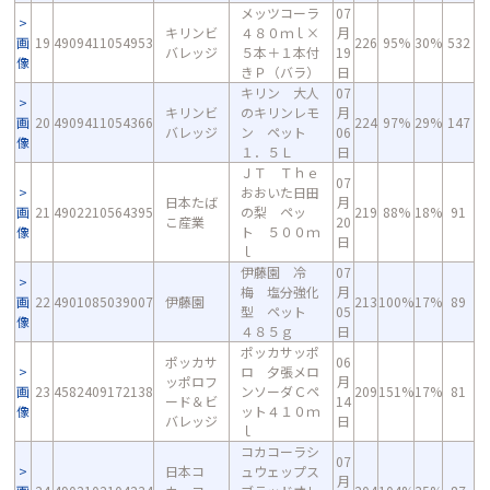
メッツコーラ
07
キリンビ
４８０ｍｌ×
月
画
19
4909411054953
226
95%
30%
532
バレッジ
５本＋１本付
19
像
きＰ（バラ）
日
キリン 大人
07
キリンビ
のキリンレモ
月
画
20
4909411054366
224
97%
29%
147
バレッジ
ン ペット
06
像
１．５Ｌ
日
ＪＴ Ｔｈｅ
07
おおいた日田
日本たば
月
画
21
4902210564395
の梨 ペッ
219
88%
18%
91
こ産業
20
像
ト ５００ｍ
日
ｌ
伊藤園 冷
07
梅 塩分強化
月
画
22
4901085039007
伊藤園
213
100%
17%
89
型 ペット
05
像
４８５ｇ
日
ポッカサッポ
ポッカサ
06
ロ 夕張メロ
ッポロフ
月
画
23
4582409172138
ンソーダＣペ
209
151%
17%
81
ード＆ビ
14
像
ット４１０ｍ
バレッジ
日
ｌ
コカコーラシ
07
日本コ
ュウェップス
月