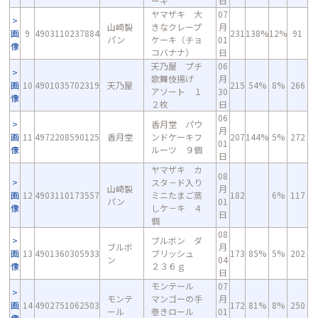
ーキ
日
ヤマザキ 大
07
山崎製
きなクレープ
月
画
9
4903110237884
231
138%
12%
91
パン
ケーキ（チョ
01
像
コバナナ）
日
天乃屋 プチ
06
歌舞伎揚げ
月
画
10
4901035702319
天乃屋
215
54%
8%
266
アソート １
30
像
２枚
日
06
香月堂 パウ
月
画
11
4972208590125
香月堂
ンドケーキフ
207
144%
5%
272
01
像
ルーツ ９個
日
ヤマザキ カ
08
スタ－ド入り
山崎製
月
画
12
4903110173557
ミニたまご蒸
182
6%
117
パン
01
像
しケ－キ ４
日
個
08
ブルボン ダ
ブルボ
月
画
13
4901360305933
ブリッシュ
173
85%
5%
202
ン
04
像
２３６ｇ
日
モンテール
07
モンテ
マンゴーの手
月
画
14
4902751062503
172
81%
8%
250
ール
巻きロール
01
像