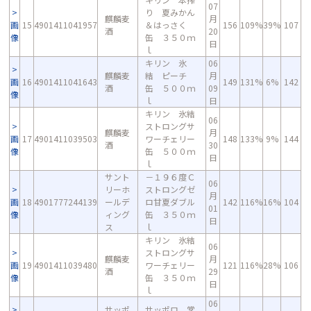
07
り 夏みかん
麒麟麦
月
画
15
4901411041957
＆はっさく
156
109%
39%
107
酒
20
像
缶 ３５０ｍ
日
ｌ
キリン 氷
06
麒麟麦
結 ピーチ
月
画
16
4901411041643
149
131%
6%
142
酒
缶 ５００ｍ
09
像
ｌ
日
キリン 氷結
06
ストロングサ
麒麟麦
月
画
17
4901411039503
ワーチェリー
148
133%
9%
144
酒
30
像
缶 ５００ｍ
日
ｌ
サント
－１９６度Ｃ
06
リーホ
ストロングゼ
月
画
18
4901777244139
ールデ
ロ甘夏ダブル
142
116%
16%
104
01
像
ィング
缶 ３５０ｍ
日
ス
ｌ
キリン 氷結
06
ストロングサ
麒麟麦
月
画
19
4901411039480
ワーチェリー
121
116%
28%
106
酒
29
像
缶 ３５０ｍ
日
ｌ
06
サッポ
サッポロ 常