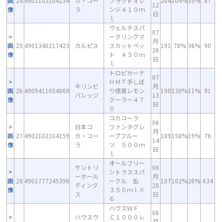
画
24
4902102104234
カ・コー
ブラッドオレ
204
104%
35%
87
12
像
ラ
ンジ４１０ｍ
日
ｌ
ウェルチスパ
07
ークリングマ
月
画
25
4901340217423
カルピス
スカットペッ
191
78%
36%
90
26
像
ト ４５０ｍ
日
ｌ
トロピカーナ
07
ＨＭＴ手しぼ
キリンビ
月
画
26
4909411054069
り感覚レモン
190
130%
11%
91
バレッジ
13
像
クーラー４７
日
０
コカコーラ
06
日本コ
ファンタグレ
月
画
27
4902102104159
カ・コー
ープフルー
189
158%
19%
76
14
像
ラ
ツ ５００ｍ
日
ｌ
オールフリー
サントリ
06
シトラススパ
ーホール
月
画
28
4901777245396
ークル 缶
187
102%
26%
634
ディング
28
像
３５０ｍｌ×
ス
日
６
ハウスＷＦ
06
ハウスウ
Ｃ１０００レ
月