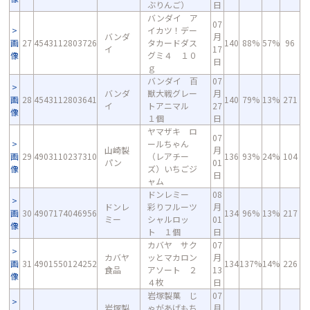
ぶりんご）
日
バンダイ ア
07
イカツ！デー
バンダ
月
画
27
4543112803726
タカードダス
140
88%
57%
96
イ
17
像
グミ４ １０
日
ｇ
バンダイ 百
07
バンダ
獣大戦グレー
月
画
28
4543112803641
140
79%
13%
271
イ
トアニマル
27
像
１個
日
ヤマザキ ロ
07
ールちゃん
山崎製
月
画
29
4903110237310
（レアチー
136
93%
24%
104
パン
01
像
ズ）いちごジ
日
ャム
ドンレミー
08
ドンレ
彩りフルーツ
月
画
30
4907174046956
134
96%
13%
217
ミー
シャルロッ
01
像
ト １個
日
カバヤ サク
07
カバヤ
ッとマカロン
月
画
31
4901550124252
134
137%
14%
226
食品
アソート ２
13
像
４枚
日
岩塚製菓 じ
07
岩塚製
ゃがあげもち
月