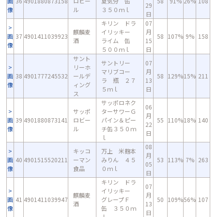
画
36
4901880873158
ロビー
夏気分 缶
58
91%
26%
108
29
像
ル
３５０ｍｌ
日
キリン ドラ
07
麒麟麦
イリッキー
月
画
37
4901411039923
58
107%
9%
158
酒
ライム 缶
15
像
５００ｍｌ
日
サント
サントリー
07
リーホ
マリブコー
月
画
38
4901777245532
ールデ
58
129%
15%
211
ラ 瓶 ２７
13
像
ィング
５ｍｌ
日
ス
サッポロネク
06
サッポ
ターサワーＧ
月
画
39
4901880873141
ロビー
パイン＆ピー
55
110%
18%
140
22
像
ル
チ缶３５０ｍ
日
ｌ
08
キッコ
万上 米麹本
月
画
40
4901515520211
ーマン
みりん ４５
53
113%
7%
263
05
像
食品
０ｍｌ
日
キリン ドラ
07
イリッキー
麒麟麦
月
画
41
4901411039947
グレープＦ
50
109%
56%
107
酒
13
像
缶 ３５０ｍ
日
ｌ