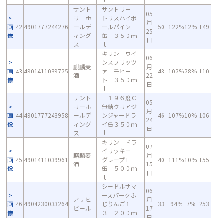
サント
サントリー
05
リーホ
トリスハイボ
月
画
42
4901777244276
ールデ
ールパイン
50
122%
12%
149
25
像
ィング
缶 ３５０ｍ
日
ス
ｌ
キリン ワイ
06
ンスプリッツ
麒麟麦
月
画
43
4901411039725
ァ モヒー
48
102%
28%
110
酒
22
像
ト ３５０ｍ
日
ｌ
サント
－１９６度Ｃ
05
リーホ
無糖クリアジ
月
画
44
4901777243958
ールデ
ンジャードラ
46
107%
10%
106
24
像
ィング
イ缶３５０ｍ
日
ス
ｌ
キリン ドラ
07
イリッキー
麒麟麦
月
画
45
4901411039961
グレープＦ
40
111%
10%
155
酒
15
像
缶 ５００ｍ
日
ｌ
シードルサマ
06
ースパークふ
アサヒ
月
画
46
4904230033264
じりんご１
33
94%
7%
253
ビール
17
像
３ ２００ｍ
日