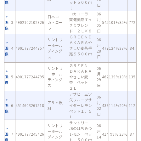
像
ット５００ｍ
日
ｌ
コカコーラ
06
日本コ
爽健美茶すっ
月
画
3
4902102102926
カ・コー
545
101%
35%
772
きりブレン
05
像
ラ
ド ２Ｌ×６
日
ＧＲＥＥＮＤ
サントリ
06
ＡＫＡＲＡや
ーホール
月
画
4
4901777244757
さしい麦茶手
477
124%
37%
84
ディング
28
像
売り５００ｍ
ス
日
ｌ
ＧＲＥＥＮ
サントリ
06
ＤＡＫＡＲＡ
ーホール
月
画
5
4901777244795
やさしい麦
462
139%
10%
135
ディング
29
像
茶 ペット
ス
日
２Ｌ
アサヒ 三ツ
06
矢フルーツサ
アサヒ飲
月
画
6
4514603267518
イダーレモン
439
114%
20%
112
料
02
像
ペット１．５
日
Ｌ
サントリー
サントリ
06
塩のはちみつ
ーホール
月
画
7
4901777245426
レモン ペッ
414
99%
23%
87
ディング
14
像
ト ５００ｍ