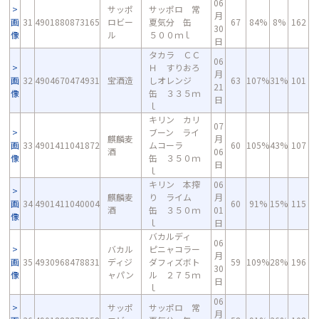
06
サッポ
サッポロ 常
月
画
31
4901880873165
ロビー
夏気分 缶
67
84%
8%
162
30
像
ル
５００ｍｌ
日
タカラ ＣＣ
06
Ｈ すりおろ
月
画
32
4904670474931
宝酒造
しオレンジ
63
107%
31%
101
21
像
缶 ３３５ｍ
日
ｌ
キリン カリ
07
ブーン ライ
麒麟麦
月
画
33
4901411041872
ムコーラ
60
105%
43%
107
酒
06
像
缶 ３５０ｍ
日
ｌ
キリン 本搾
06
麒麟麦
り ライム
月
画
34
4901411040004
60
91%
15%
115
酒
缶 ３５０ｍ
01
像
ｌ
日
バカルディ
06
バカル
ピニャコラー
月
画
35
4930968478831
ディジ
ダフィズボト
59
109%
28%
196
30
像
ャパン
ル ２７５ｍ
日
ｌ
06
サッポ
サッポロ 常
月