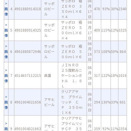
サッポロ 極
06
サッポ
ＺＥＲＯ ３
月
画
4
4901880914318
ロビー
478
93%
30%
2340
５０ｍｌ×６
17
像
ル
×４
日
サッポロ 極
06
サッポ
ＺＥＲＯ ５
月
画
5
4901880914325
ロビー
409
115%
12%
3325
００ｍｌ×６
17
像
ル
×４
日
06
サッポ
サッポロ 極
月
画
6
4901880872946
ロビー
ＺＥＲＯ ５
373
108%
50%
864
16
像
ル
００ｍｌ×６
日
ＪＩＮＲＯ
06
２５度飲みニ
月
画
7
4514657112215
眞露
ケーションボ
317
122%
18%
1016
28
像
トル １．８
日
Ｌ
クリアアサ
06
ヒ プライム
アサヒ
月
画
8
4901004021656
リッチ Ｃ
294
130%
33%
601
ビール
01
像
Ｐ ３５０ｍ
日
ｌ×６
クリアアサヒ
06
プライムリッ
アサヒ
月
画
9
4901004021663
チＣＰ ３５
259
92%
11%
2354