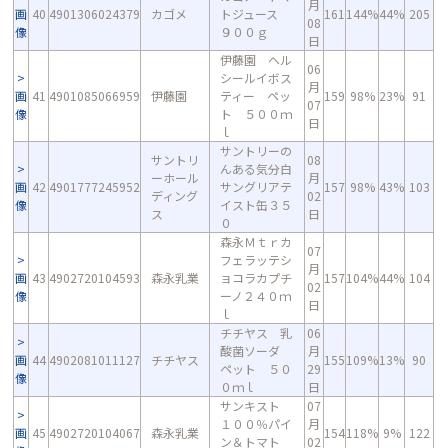
月
画
40
4901306024379
カゴメ
トジュース
161
144%
44%
205
08
像
９００ｇ
日
伊藤園 ヘル
06
シールイボス
月
画
41
4901085066959
伊藤園
ティー ペッ
159
98%
23%
91
07
像
ト ５００ｍ
日
ｌ
サントリーの
サントリ
08
んある気分白
ーホール
月
画
42
4901777245952
サングリアテ
157
98%
43%
103
ディング
02
像
イスト缶３５
ス
日
０
森永Ｍｔｒカ
07
フェラッテシ
月
画
43
4902720104593
森永乳業
ョコラカプチ
157
104%
44%
104
02
像
ーノ２４０ｍ
日
ｌ
チチヤス 乳
06
酸菌ソーダ
月
画
44
4902081011127
チチヤス
155
109%
13%
90
ペット ５０
29
像
０ｍｌ
日
サンキスト
07
１００％パイ
月
画
45
4902720104067
森永乳業
154
118%
9%
122
ン＆トマト
02