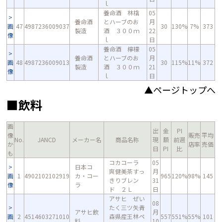
ｌ
養命酒 林檎
05
養命酒
とハーブのお
月
画
47
4987236009037
30
130%
7%
373
製造
酒 ３００ｍ
22
像
ｌ
日
養命酒 檸檬
05
養命酒
とハーブのお
月
画
48
4987236009013
30
115%
11%
372
製造
酒 ３００ｍ
21
像
ｌ
日
▲ページトップへ
■飲料
画
出
金
PI
像
販売
平均
No.
JANCD
メーカー名
商品名称
現
額
前週
か
店率
売価
日
PI
比
も
コカコーラ
05
日本コ
爽健美茶すっ
月
画
1
4902102102919
カ・コー
965
120%
98%
145
きりブレン
31
像
ラ
ド ２Ｌ
日
アサヒ ぜい
08
たく三ツ矢青
アサヒ飲
月
画
2
4514603271010
森県産王林ペ
557
551%
55%
101
料
10