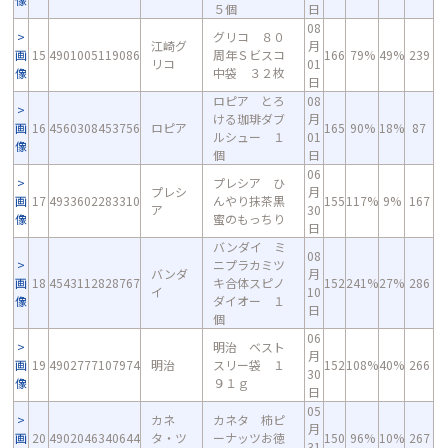
５個
日
08
グリコ ８０
江崎グ
月
画
15
4901005119086
周年Ｓビスコ
166
79%
49%
239
リコ
01
像
中袋 ３２枚
日
ロピア とろ
08
ける珈琲ダブ
月
画
16
4560308453756
ロピア
165
90%
18%
87
ルシュー １
01
像
個
日
06
プレシア ひ
プレシ
月
画
17
4933602283310
んやり抹茶黒
155
117%
9%
167
ア
30
像
蜜のもっちり
日
バンダイ ミ
08
ニプラカミツ
バンダ
月
画
18
4543112828767
キ合体スピノ
152
241%
27%
286
イ
10
像
ダイオー １
日
個
06
明治 ベスト
月
画
19
4902777107974
明治
スリー袋 １
152
108%
40%
266
30
像
９１ｇ
日
05
カネ
カネタ 柿ピ
月
画
20
4902046340644
タ・ツ
ーナッツお徳
150
96%
10%
267
31