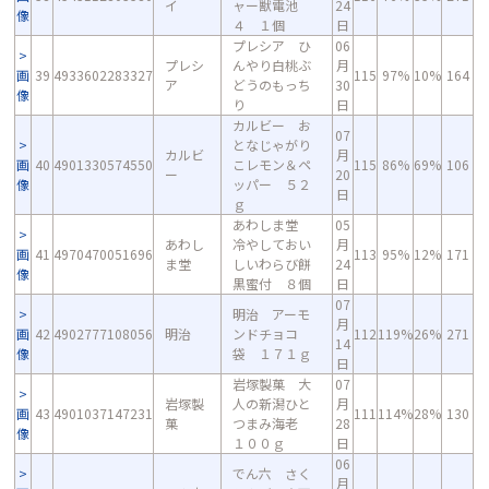
イ
ャー獣電池
24
像
４ １個
日
プレシア ひ
06
プレシ
んやり白桃ぶ
月
画
39
4933602283327
115
97%
10%
164
ア
どうのもっち
30
像
り
日
カルビー お
07
となじゃがり
カルビ
月
画
40
4901330574550
こレモン＆ペ
115
86%
69%
106
ー
20
像
ッパー ５２
日
ｇ
あわしま堂
05
あわし
冷やしておい
月
画
41
4970470051696
113
95%
12%
171
ま堂
しいわらび餅
24
像
黒蜜付 ８個
日
07
明治 アーモ
月
画
42
4902777108056
明治
ンドチョコ
112
119%
26%
271
14
像
袋 １７１ｇ
日
岩塚製菓 大
07
岩塚製
人の新潟ひと
月
画
43
4901037147231
111
114%
28%
130
菓
つまみ海老
28
像
１００ｇ
日
06
でん六 さく
月