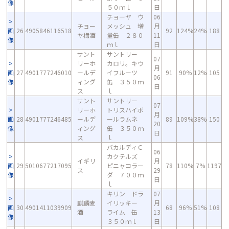
像
５０ｍｌ
日
チョーヤ ウ
06
チョー
メッシュ 増
月
画
26
4905846116518
92
124%
24%
188
ヤ梅酒
量缶 ２８０
11
像
ｍｌ
日
サント
サントリー
07
リーホ
カロリ。キウ
月
画
27
4901777246010
ールデ
イフルーツ
91
90%
12%
105
06
像
ィング
缶 ３５０ｍ
日
ス
ｌ
サント
サントリー
07
リーホ
トリスハイボ
月
画
28
4901777246485
ールデ
ールラムネ
89
109%
38%
150
20
像
ィング
缶 ３５０ｍ
日
ス
ｌ
バカルディＣ
06
カクテルズ
イギリ
月
画
29
5010677217095
ピニャコラー
78
110%
7%
1197
ス
29
像
ダ ７００ｍ
日
ｌ
キリン ドラ
07
麒麟麦
イリッキー
月
画
30
4901411039909
68
96%
51%
108
酒
ライム 缶
13
像
３５０ｍｌ
日