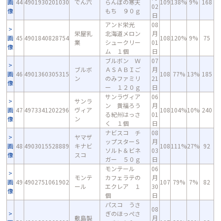
画
44
4901930201030
でん六
らんぼの寒天
109
138%
9%
168
02
像
もち ９０ｇ
日
アンド栄光
08
栄屋乳
北海道メロン
月
画
45
4901840828754
108
120%
9%
75
業
シュークリー
01
像
ム １個
日
ブルボン Ｗ
07
ブルボ
ＡＳＡＢＩご
月
画
46
4901360305315
108
77%
13%
185
ン
のみファミリ
21
像
ー １２０ｇ
日
サンラヴィア
06
サンラ
ン 黄福ろう
月
画
47
4973341202296
ヴィア
108
104%
10%
240
る紀州はっさ
01
像
ン
く １個
日
ナビスコ チ
08
ヤマザ
ップスターＳ
月
画
48
4903015528889
キナビ
108
111%
27%
92
ソルト＆ビネ
03
像
スコ
ガー ５０ｇ
日
モンテール
06
モンテ
カフェラテの
月
画
49
4902751061902
107
79%
7%
82
ール
エクレア １
30
像
個
日
パスコ うさ
08
ぎのほっぺさ
敷島製
月