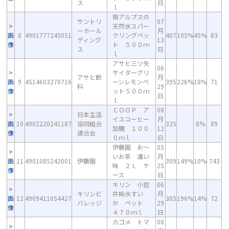
ス
日
ｌ
南アルプスの
サントリ
07
天然水スパー
ーホール
月
画
8
4901777245051
クリングペッ
407
105%
45%
83
ディング
13
像
ト ５００ｍ
ス
日
ｌ
アサヒ三ツ矢
06
サイダーグリ
アサヒ飲
月
画
9
4514603270716
ーンレモンペ
395
226%
18%
71
料
29
像
ット５００ｍ
日
ｌ
ＣＯＯＰ ア
08
日本生活
イスコーヒー
月
画
10
4902220241187
協同組合
325
8%
89
加糖 １００
12
像
連合会
０ｍｌ
日
伊藤園 お～
05
いお茶 濃い
月
画
11
4901085242001
伊藤園
309
149%
10%
743
味 ２Ｌ ケ
25
像
ース
日
キリン 小岩
06
キリンビ
井純水すい
月
画
12
4909411054427
305
196%
14%
72
バレッジ
か ペット
29
像
４７０ｍｌ
日
カゴメ トマ
08