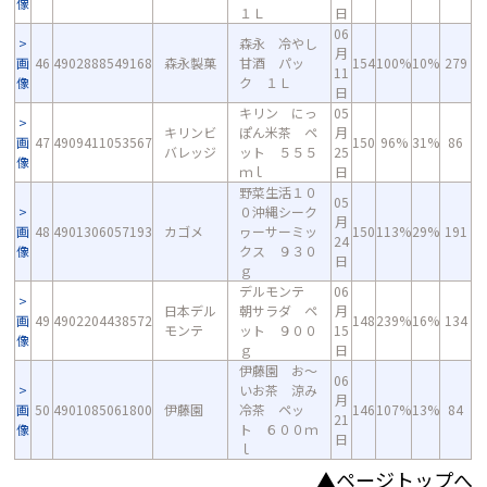
像
１Ｌ
日
06
森永 冷やし
月
画
46
4902888549168
森永製菓
甘酒 パッ
154
100%
10%
279
11
像
ク １Ｌ
日
キリン にっ
05
キリンビ
ぽん米茶 ペ
月
画
47
4909411053567
150
96%
31%
86
バレッジ
ット ５５５
25
像
ｍｌ
日
野菜生活１０
05
０沖縄シーク
月
画
48
4901306057193
カゴメ
ヮーサーミッ
150
113%
29%
191
24
像
クス ９３０
日
ｇ
デルモンテ
06
日本デル
朝サラダ ペ
月
画
49
4902204438572
148
239%
16%
134
モンテ
ット ９００
15
像
ｇ
日
伊藤園 お～
06
いお茶 涼み
月
画
50
4901085061800
伊藤園
冷茶 ペッ
146
107%
13%
84
21
像
ト ６００ｍ
日
ｌ
▲ページトップへ