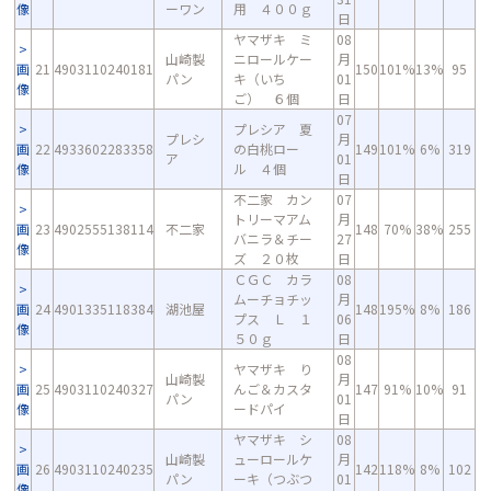
像
ーワン
用 ４００ｇ
日
ヤマザキ ミ
08
山崎製
ニロールケー
月
画
21
4903110240181
150
101%
13%
95
パン
キ（いち
01
像
ご） ６個
日
07
プレシア 夏
プレシ
月
画
22
4933602283358
の白桃ロー
149
101%
6%
319
ア
01
像
ル ４個
日
不二家 カン
07
トリーマアム
月
画
23
4902555138114
不二家
148
70%
38%
255
バニラ＆チー
27
像
ズ ２０枚
日
ＣＧＣ カラ
08
ムーチョチッ
月
画
24
4901335118384
湖池屋
148
195%
8%
186
プス Ｌ １
06
像
５０ｇ
日
08
ヤマザキ り
山崎製
月
画
25
4903110240327
んご＆カスタ
147
91%
10%
91
パン
01
像
ードパイ
日
ヤマザキ シ
08
山崎製
ューロールケ
月
画
26
4903110240235
142
118%
8%
102
パン
ーキ（つぶつ
01
像