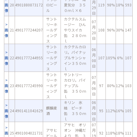
月
画
20
4901880873172
ロビー
夏気分 ３５
119
98%
18%
593
29
像
ル
０ｍｌ×６
日
サント
カクテルスム
07
リーホ
ージー ひん
月
画
21
4901777244207
ールデ
やりスイカ
108
96%
30%
147
20
像
ィング
缶 ２８０ｍ
日
ス
ｌ
サント
カクテルカロ
06
リーホ
リ。パイナッ
月
画
22
4901777244955
ールデ
プルサンシャ
107
105%
6%
107
08
像
ィング
イン３５０ｍ
日
ス
ｌ
サント
サントリー
07
リーホ
カロリ。パイ
月
画
23
4901777245990
ールデ
ナップル
97
80%
12%
103
06
像
ィング
缶 ３５０ｍ
日
ス
ｌ
キリン 氷
06
麒麟麦
結 ピーチ
月
画
24
4901411041629
95
112%
16%
105
酒
缶 ３５０ｍ
08
像
ｌ
日
アサヒ オリ
07
アサヒ
オン 沖縄だ
月
画
25
4901004021731
92
118%
18%
111
ビール
より 缶 ３
19