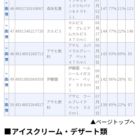
１００％パイ
月
画
46
4902720104067
森永乳業
147
77%
11%
113
ン＆トマト
02
像
１Ｌ
日
カルピス
06
ザ プレミア
月
画
47
4901340217720
カルピス
144
77%
22%
148
ムカルピス
27
像
４７０ｍｌ
日
アサヒ スパ
06
アサヒ飲
イラルグレー
月
画
48
4514603268713
143
93%
69%
85
料
プ ペット
05
像
４７０ｍｌ
日
伊藤園 ヘル
06
シールイボス
月
画
49
4901085066959
伊藤園
ティー ペッ
142
96%
28%
91
07
像
ト ５００ｍ
日
ｌ
アサヒ クー
07
アサヒ飲
ルブレイク
月
画
50
4514603264517
138
69%
22%
87
料
ペット ５０
07
像
０ｍｌ
日
▲ページトップへ
■アイスクリーム・デザート類