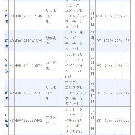
サッポロ
05
サッポ
ヱビスプレ
月
画
39
4901880872748
ロビー
ミアムブラッ
100
96%
18%
280
18
像
ル
ク 缶 ５
日
００ｍｌ
キリン 氷
06
麒麟麦
結 ピー
月
画
40
4901411041629
97
102%
42%
106
酒
チ 缶 ３
08
像
５０ｍｌ
日
カルピスサ
05
ワー ハワ
カルピ
月
画
41
4901340215627
イアンパイ
93
94%
12%
125
ス
18
像
ン ３５０
日
ｍｌ
サッポロ
05
サッポ
ヱビスプレ
月
画
42
4901880872731
ロビー
ミアムブラッ
91
89%
52%
212
18
像
ル
ク 缶 ３
日
５０ｍｌ
アサヒ Ｓ
04
ｌａｔ ラ
アサヒ
月
画
43
4904230033462
イチ香るサ
88
95%
18%
105
ビール
30
像
ワー 缶
日
３５０ｍｌ