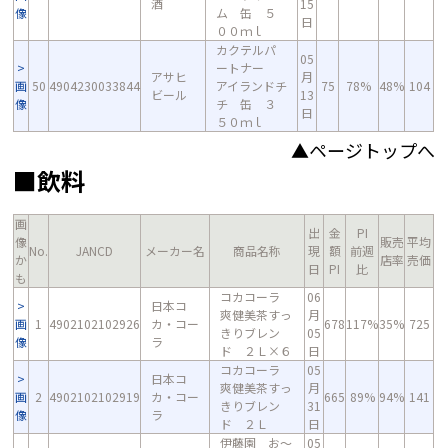
酒
15
像
ム 缶 ５
日
００ｍｌ
カクテルパ
05
ートナー
アサヒ
月
画
50
4904230033844
アイランドチ
75
78%
48%
104
ビール
13
像
チ 缶 ３
日
５０ｍｌ
▲ページトップへ
■飲料
画
出
金
PI
像
販売
平均
No.
JANCD
メーカー名
商品名称
現
額
前週
か
店率
売価
日
PI
比
も
コカコーラ
06
日本コ
爽健美茶すっ
月
画
1
4902102102926
カ・コー
678
117%
35%
725
きりブレン
05
像
ラ
ド ２Ｌ×６
日
コカコーラ
05
日本コ
爽健美茶すっ
月
画
2
4902102102919
カ・コー
665
89%
94%
141
きりブレン
31
像
ラ
ド ２Ｌ
日
伊藤園 お～
05