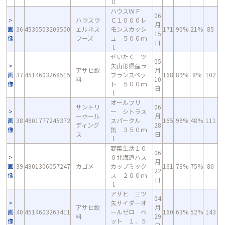
０
ハウスＷＦ
06
ハウスウ
Ｃ１０００レ
月
画
36
4530503203500
ェルネス
モンスカッシ
171
90%
21%
85
15
像
フーズ
ュ ５００ｍ
日
ｌ
ぜいたく三ツ
05
矢山形県産ラ
アサヒ飲
月
画
37
4514603268515
フランスペッ
168
89%
8%
102
料
10
像
ト ５００ｍ
日
ｌ
オールフリ
サントリ
06
ー シトラス
ーホール
月
画
38
4901777245372
スパークル
165
99%
48%
111
ディング
28
像
缶 ３５０ｍ
ス
日
ｌ
野菜生活１０
06
０北海道ハス
月
画
39
4901306057247
カゴメ
カップミック
161
78%
75%
80
22
像
ス ２００ｍ
日
ｌ
アサヒ 三ツ
04
矢サイダーオ
アサヒ飲
月
画
40
4514603263411
ールゼロ ペ
160
63%
52%
143
料
29
像
ット １．５