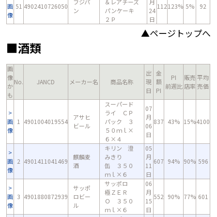
フジパ
＆レアチーズ
月
画
51
4902410726050
112
123%
5%
92
ン
パンケーキ
24
像
２Ｐ
日
▲ページトップへ
■酒類
画
出
金
像
PI
販売
平均
No.
JANCD
メーカー名
商品名称
現
額
か
前週比
店率
売価
日
PI
も
スーパード
07
ライ ＣＰ
アサヒ
月
画
1
4901004019554
パック ３
837
43%
15%
4100
ビール
06
像
５０ｍｌ×
日
６×４
キリン 澄
05
麒麟麦
みきり
月
画
2
4901411041469
607
94%
90%
596
酒
缶 ３５０
11
像
ｍｌ×６
日
サッポロ
06
サッポ
極ＺＥＲ
月
画
3
4901880872939
ロビー
552
90%
77%
601
Ｏ ３５０
15
像
ル
ｍｌ×６
日