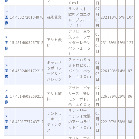
０ｍｌ
日
サンキスト
07
飲むアロエグ
月
画
14
4902720104876
森永乳業
232
119%
5%
104
レープフルー
09
像
ツ １Ｌ
日
アサヒ 三ツ
06
矢フルーツサ
アサヒ飲
月
画
15
4514603267518
イダーレモン
231
89%
19%
127
料
02
像
ペット１．５
日
Ｌ
ＺｅｒｏＳｐ
ポッカサ
07
ａトロピカル
ッポロフ
月
画
16
4582409172213
パイン ペッ
226
103%
14%
87
ード＆ビ
06
像
ト ４１０ｍ
バレッジ
日
ｌ
アサヒ バヤ
07
アサヒ飲
リース 楽レ
月
画
17
4514603269215
226
579%
29%
86
料
モン ボトル
21
像
缶 ４００ｇ
日
サントリー
サントリ
05
ニチレイ太陽
ーホール
月
画
18
4901777243712
のアセロラペ
222
97%
58%
88
ディング
18
像
ット４７０ｍ
ス
日
ｌ
アサヒ 三ツ