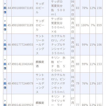
サッポロ
06
サッポ
常夏気分
月
画
44
4901880873165
ロビー
83
78%
12%
156
缶 ５００
30
像
ル
ｍｌ
日
サッポロ
06
サッポ
常夏気分
月
画
45
4901880873189
ロビー
83
100%
7%
859
５００ｍｌ
30
像
ル
×６
日
サント
カクテルカ
06
リーホ
ロリ。パイ
月
画
46
4901777244955
ールデ
ナップルサ
81
99%
15%
106
08
像
ィング
ンシャイン
日
ス
３５０ｍｌ
キリン 氷
06
麒麟麦
結 ピー
月
画
47
4901411041643
80
99%
11%
153
酒
チ 缶 ５
09
像
００ｍｌ
日
サント
カクテルカ
06
リーホ
ロリ。ピン
月
画
48
4901777244979
ールデ
クグァバサ
79
76%
13%
107
08
像
ィング
ンセット
日
ス
３５０ｍｌ
キリン ド
07
ライリッキ
麒麟麦
月
画
49
4901411039923
ー ライ
77
88%
12%
151