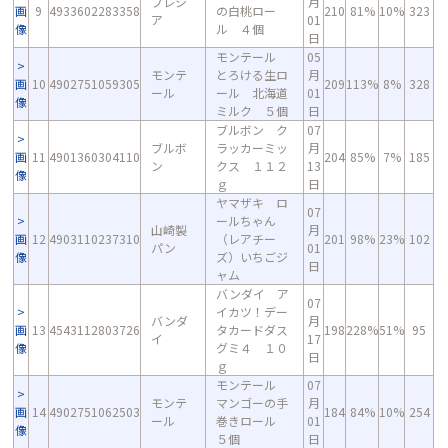
プレシ
月
画
9
4933602283358
の白桃ロー
210
81%
10%
323
ア
01
像
ル ４個
日
モンテール
05
モンテ
とろける生ロ
月
画
10
4902751059305
209
113%
8%
328
ール
ール 北海道
01
像
ミルク ５個
日
ブルボン ク
07
ブルボ
ラッカーミッ
月
画
11
4901360304110
204
85%
7%
185
ン
クス １１２
13
像
ｇ
日
ヤマザキ ロ
07
ールちゃん
山崎製
月
画
12
4903110237310
（レアチー
201
98%
23%
102
パン
01
像
ズ）いちごジ
日
ャム
バンダイ ア
07
イカツ！デー
バンダ
月
画
13
4543112803726
タカードダス
198
228%
51%
95
イ
17
像
グミ４ １０
日
ｇ
モンテール
07
モンテ
マンゴーの手
月
画
14
4902751062503
184
84%
10%
254
ール
巻きロール
01
像
５個
日