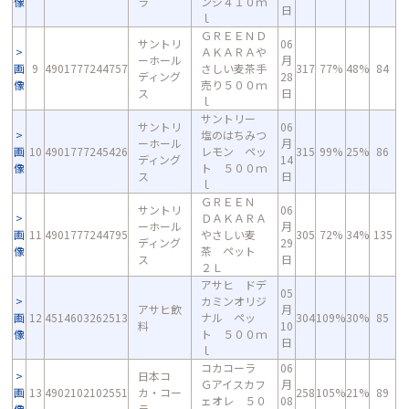
像
ラ
ンジ４１０ｍ
日
ｌ
ＧＲＥＥＮＤ
サントリ
06
ＡＫＡＲＡや
ーホール
月
画
9
4901777244757
さしい麦茶手
317
77%
48%
84
ディング
28
像
売り５００ｍ
ス
日
ｌ
サントリー
サントリ
06
塩のはちみつ
ーホール
月
画
10
4901777245426
レモン ペッ
315
99%
25%
86
ディング
14
像
ト ５００ｍ
ス
日
ｌ
ＧＲＥＥＮ
サントリ
06
ＤＡＫＡＲＡ
ーホール
月
画
11
4901777244795
やさしい麦
305
72%
34%
135
ディング
29
像
茶 ペット
ス
日
２Ｌ
アサヒ ドデ
05
カミンオリジ
アサヒ飲
月
画
12
4514603262513
ナル ペッ
304
109%
30%
85
料
10
像
ト ５００ｍ
日
ｌ
コカコーラ
06
日本コ
Ｇアイスカフ
月
画
13
4902102102551
カ・コー
258
105%
21%
89
ェオレ ５０
08
像
ラ