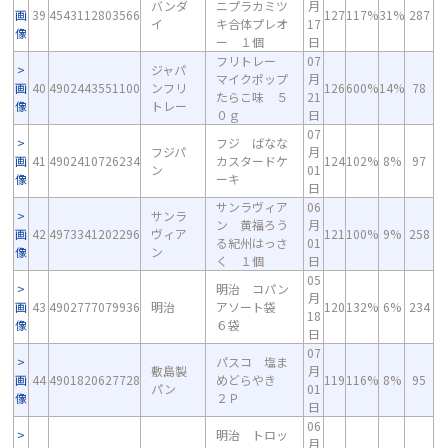
バンダ
ニプラカミツ
月
画
39
4543112803566
127
117%
31%
287
イ
キ合体プレオ
17
像
ー １個
日
フリトレー
07
ジャパ
マイクポップ
月
画
40
4902443551100
ンフリ
126
600%
14%
78
たらこ味 ５
21
像
トレー
０ｇ
日
07
フジ ばなな
フジパ
月
画
41
4902410726234
カスタードケ
124
102%
8%
97
ン
01
像
ーキ
日
サンラヴィア
06
サンラ
ン 黄福ろう
月
画
42
4973341202296
ヴィア
121
100%
9%
258
る紀州はっさ
01
像
ン
く １個
日
05
明治 コパン
月
画
43
4902777079936
明治
アソート袋
120
132%
6%
234
18
像
６袋
日
07
パスコ 塩ま
敷島製
月
画
44
4901820627728
めどらやき
119
116%
8%
95
パン
01
像
２Ｐ
日
06
明治 トロッ
月