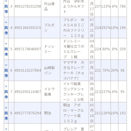
片山 涼彩水
片山食
月
画
3
4962278102298
ようかんギフ
237
123%
6%
786
品
17
像
ト
日
ブルボン Ｗ
07
ブルボ
ＡＳＡＢＩご
月
画
4
4901360305315
224
291%
10%
196
ン
のみファミリ
21
像
ー １２０ｇ
日
ドンレミー
04
ドンレ
９層仕立ての
月
画
5
4907174046697
224
80%
8%
259
ミー
ミルクレー
30
像
プ １個
日
ヤマザキ 大
07
山崎製
きなクレープ
月
画
6
4903110237884
221
76%
20%
96
パン
ケーキ（チョ
01
像
コバナナ）
日
イトウ製菓
06
イトウ
ラングドシャ
月
画
7
4901050116467
213
237%
6%
95
製菓
クッキープレ
08
像
ーン １８枚
日
明治 アポ
05
ロ・マーブル
月
画
8
4902777076294
明治
211
126%
16%
192
アソート袋
18
像
１０２ｇ
日
07
プレシア 夏