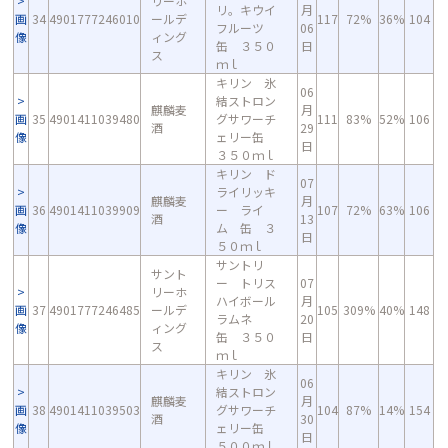
リーホ
リ。キウイ
月
画
34
4901777246010
ールデ
117
72%
36%
104
フルーツ
06
像
ィング
缶 ３５０
日
ス
ｍｌ
キリン 氷
06
結ストロン
麒麟麦
月
画
35
4901411039480
グサワーチ
111
83%
52%
106
酒
29
像
ェリー缶
日
３５０ｍｌ
キリン ド
07
ライリッキ
麒麟麦
月
画
36
4901411039909
ー ライ
107
72%
63%
106
酒
13
像
ム 缶 ３
日
５０ｍｌ
サントリ
サント
ー トリス
07
リーホ
ハイボール
月
画
37
4901777246485
ールデ
105
309%
40%
148
ラムネ
20
像
ィング
缶 ３５０
日
ス
ｍｌ
キリン 氷
06
結ストロン
麒麟麦
月
画
38
4901411039503
グサワーチ
104
87%
14%
154
酒
30
像
ェリー缶
日
５００ｍｌ