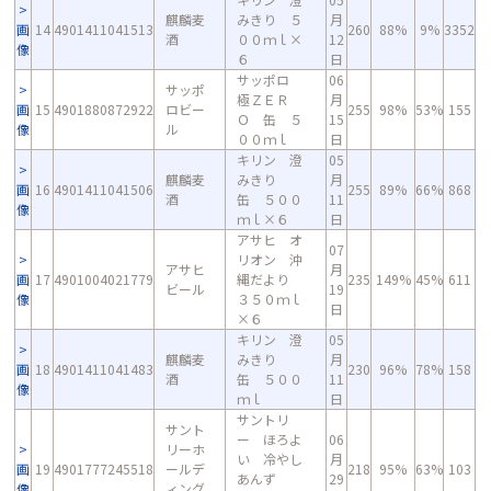
麒麟麦
みきり ５
月
画
14
4901411041513
260
88%
9%
3352
酒
００ｍｌ×
12
像
６
日
サッポロ
06
サッポ
極ＺＥＲ
月
画
15
4901880872922
ロビー
255
98%
53%
155
Ｏ 缶 ５
15
像
ル
００ｍｌ
日
キリン 澄
05
麒麟麦
みきり
月
画
16
4901411041506
255
89%
66%
868
酒
缶 ５００
11
像
ｍｌ×６
日
アサヒ オ
07
リオン 沖
アサヒ
月
画
17
4901004021779
縄だより
235
149%
45%
611
ビール
19
像
３５０ｍｌ
日
×６
キリン 澄
05
麒麟麦
みきり
月
画
18
4901411041483
230
96%
78%
158
酒
缶 ５００
11
像
ｍｌ
日
サントリ
サント
ー ほろよ
06
リーホ
い 冷やし
月
画
19
4901777245518
ールデ
218
95%
63%
103
あんず
29
像
ィング