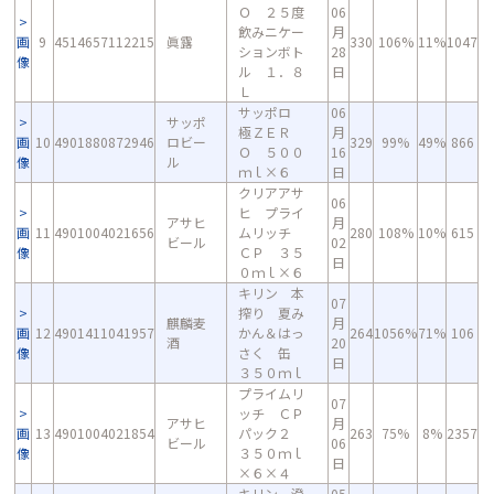
Ｏ ２５度
06
飲みニケー
月
画
9
4514657112215
眞露
330
106%
11%
1047
ションボト
28
像
ル １．８
日
Ｌ
サッポロ
06
サッポ
極ＺＥＲ
月
画
10
4901880872946
ロビー
329
99%
49%
866
Ｏ ５００
16
像
ル
ｍｌ×６
日
クリアアサ
06
ヒ プライ
アサヒ
月
画
11
4901004021656
ムリッチ
280
108%
10%
615
ビール
02
像
ＣＰ ３５
日
０ｍｌ×６
キリン 本
07
搾り 夏み
麒麟麦
月
画
12
4901411041957
かん＆はっ
264
1056%
71%
106
酒
20
像
さく 缶
日
３５０ｍｌ
プライムリ
07
ッチ ＣＰ
アサヒ
月
画
13
4901004021854
パック２
263
75%
8%
2357
ビール
06
像
３５０ｍｌ
日
×６×４
キリン 澄
05