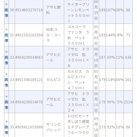
06
サイダーグリ
アサヒ飲
月
画
30
4514603270716
ーンレモンペ
189
107%
30%
86
料
29
像
ット５００ｍ
日
ｌ
コカコーラ
05
日本コ
ファンタ う
月
画
31
4902102103350
カ・コー
189
144%
8%
72
め ペット
03
像
ラ
５００ｍｌ
日
アサヒ ドラ
06
アサヒビ
イゼロ 缶
月
画
32
4904230034063
187
69%
15%
636
ール
３５０ｍｌ×
10
像
６
日
カルピス カ
05
ルピスパイ
月
画
33
4901340209121
カルピス
179
114%
56%
261
ン ペット
31
像
４７０ｍｌ
日
アサヒ ドラ
06
アサヒビ
イゼロ 缶
月
画
34
4904230034070
179
90%
5%
2514
ール
３５０ｍｌ×
10
像
２４
日
トロピカーナ
05
手しぼり感覚
キリンビ
月
画
35
4909411053086
ＳＰグレープ
173
92%
10%
86
バレッジ
10
像
フルーツ５０
日