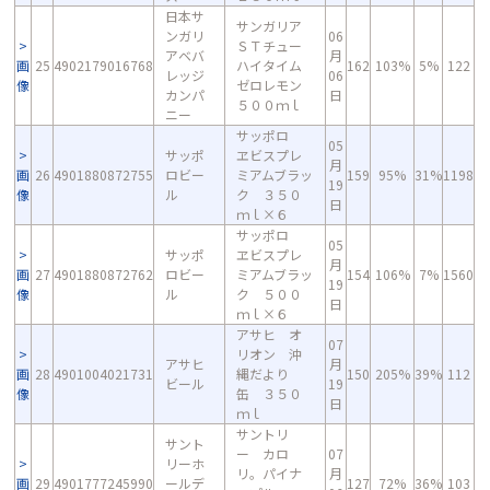
日本サ
サンガリア
ンガリ
06
ＳＴチュー
アベバ
月
画
25
4902179016768
ハイタイム
162
103%
5%
122
レッジ
06
像
ゼロレモン
カンパ
日
５００ｍｌ
ニー
サッポロ
05
サッポ
ヱビスプレ
月
画
26
4901880872755
ロビー
ミアムブラッ
159
95%
31%
1198
19
像
ル
ク ３５０
日
ｍｌ×６
サッポロ
05
サッポ
ヱビスプレ
月
画
27
4901880872762
ロビー
ミアムブラッ
154
106%
7%
1560
19
像
ル
ク ５００
日
ｍｌ×６
アサヒ オ
07
リオン 沖
アサヒ
月
画
28
4901004021731
縄だより
150
205%
39%
112
ビール
19
像
缶 ３５０
日
ｍｌ
サントリ
サント
ー カロ
07
リーホ
リ。パイナ
月
画
29
4901777245990
ールデ
127
72%
36%
103