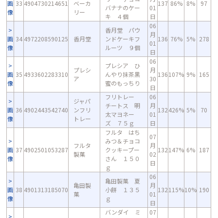
画
33
4904730214651
ベーカ
137
86%
8%
97
バナナのケー
01
像
リー
キ ４個
日
06
香月堂 パウ
月
画
34
4972208590125
香月堂
ンドケーキフ
136
76%
5%
278
01
像
ルーツ ９個
日
06
プレシア ひ
プレシ
月
画
35
4933602283310
んやり抹茶黒
136
107%
9%
165
ア
30
像
蜜のもっちり
日
フリトレー
06
ジャパ
チートス 明
月
画
36
4902443542740
ンフリ
132
426%
5%
70
太マヨネー
01
像
トレー
ズ ７５ｇ
日
フルタ はち
07
みつ＆チョコ
フルタ
月
画
37
4902501053287
クッキープー
132
147%
6%
187
製菓
02
像
さん １５０
日
ｇ
06
亀田製菓 夏
亀田製
月
画
38
4901313185070
小餅 １３５
132
115%
10%
190
菓
01
像
ｇ
日
バンダイ ミ
07