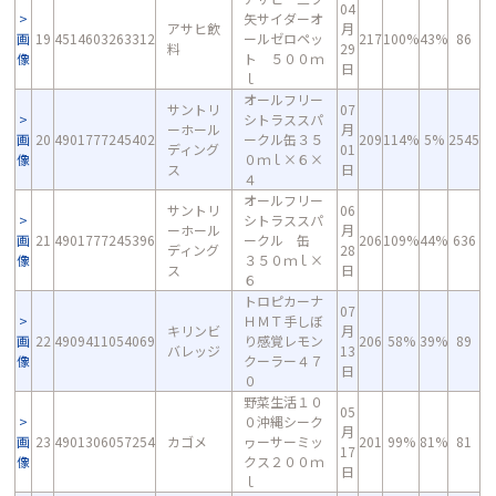
04
矢サイダーオ
アサヒ飲
月
画
19
4514603263312
ールゼロペッ
217
100%
43%
86
料
29
像
ト ５００ｍ
日
ｌ
オールフリー
サントリ
07
シトラススパ
ーホール
月
画
20
4901777245402
ークル缶３５
209
114%
5%
2545
ディング
01
像
０ｍｌ×６×
ス
日
４
オールフリー
サントリ
06
シトラススパ
ーホール
月
画
21
4901777245396
ークル 缶
206
109%
44%
636
ディング
28
像
３５０ｍｌ×
ス
日
６
トロピカーナ
07
ＨＭＴ手しぼ
キリンビ
月
画
22
4909411054069
り感覚レモン
206
58%
39%
89
バレッジ
13
像
クーラー４７
日
０
野菜生活１０
05
０沖縄シーク
月
画
23
4901306057254
カゴメ
ヮーサーミッ
201
99%
81%
81
17
像
クス２００ｍ
日
ｌ