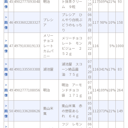
画
45
4902777093048
明治
ト抹茶クリー
117
509%
21%
93
25
像
ム ９粒
日
プレシア ひ
06
プレシ
んやり白桃ぶ
月
画
46
4933602283327
117
98%
10%
158
ア
どうのもっち
30
像
り
日
メリー
メリーチョコ
07
チョコ
レート モン
月
画
47
4979103019133
レート
116
5%
1000
ビジュー ２
22
像
カムパ
５２ｇ
日
ニー
07
湖池屋 スコ
月
画
48
4901335503388
湖池屋
ーン絶品醤
116
341%
17%
83
20
像
油 ７５ｇ
日
07
明治 アーモ
月
画
49
4902777108056
明治
ンドチョコ
114
109%
18%
264
14
像
袋 １７１ｇ
日
05
栗山米菓 赤
栗山米
月
画
50
4901336208626
の野菜あら
112
373%
21%
149
菓
28
像
れ ６４ｇ
日
フジ レモン
06