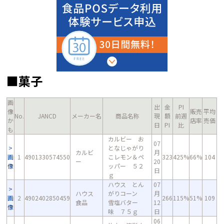
■菓子
画
出
金
PI
像
販売
平均
No.
JANCD
メーカー名
商品名称
現
額
前週
か
店率
売価
日
PI
比
も
カルビー お
07
となじゃがり
カルビ
月
画
1
4901330574550
こレモン＆ペ
323
425%
66%
104
ー
20
像
ッパー ５２
日
ｇ
ハウス とん
07
ハウス
がりコーン
月
画
2
4902402850459
266
115%
51%
109
食品
雪塩バター
12
像
味 ７５ｇ
日
06