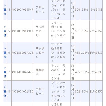
スーパード
06
ライ ＣＰ
アサヒ
月
画
4
4901004019547
パック ５
520
53%
7%
5489
ビール
15
像
００ｍｌ×
日
６×４
サッポロ
06
サッポ
極ＺＥＲ
月
画
5
4901880914318
ロビー
Ｏ ３５０
501
96%
27%
2352
17
像
ル
ｍｌ×６×
日
４
サッポロ
06
サッポ
極ＺＥＲ
月
画
6
4901880914325
ロビー
Ｏ ５００
458
122%
10%
3317
17
像
ル
ｍｌ×６×
日
４
キリン 澄
05
麒麟麦
みきり ３
月
画
7
4901411041476
405
107%
32%
2339
酒
５０ｍｌ×
12
像
６×４
日
クリアアサ
07
ヒ ＣＰパ
アサヒ
月
画
8
4901004021830
ックＡ ３
352
80%
11%
2350
ビール
07
像
５０ｍｌ×
日
６×４
ＪＩＮＲ