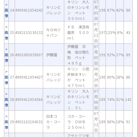
キリン 大人
07
キリンビ
のキリンレモ
月
画
24
4909411054342
198
87%
42%
88
バレッジ
ン ペット
05
像
５００ｍｌ
日
07
ＰＢ 凍頂烏
ＮＧＷジ
月
画
25
4582153130132
龍茶 ５００
197
125%
6%
43
ャパン
12
像
ｍｌ
日
伊藤園 冷
07
梅 塩分強化
月
画
26
4901085039007
伊藤園
195
92%
27%
89
型 ペット
05
像
４８５ｇ
日
キリン 小岩
06
キリンビ
井純水すい
月
画
27
4909411054427
190
80%
28%
86
バレッジ
か ペット
29
像
４７０ｍｌ
日
キリン 大人
07
キリンビ
のキリンレモ
月
画
28
4909411054366
189
74%
31%
142
バレッジ
ン ペット
06
像
１．５Ｌ
日
07
日本コ
コカ・コー
月
画
29
4902102104531
カ・コー
ラ ＯＷＢ
189
88%
18%
91
12
像
ラ
２５０ｍｌ
日
アサヒ三ツ矢