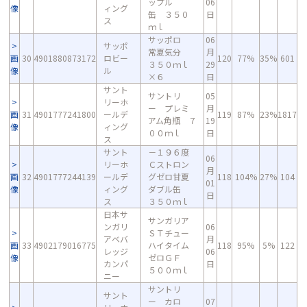
ップル
06
像
ィング
缶 ３５０
日
ス
ｍｌ
サッポロ
06
サッポ
常夏気分
月
画
30
4901880873172
ロビー
120
77%
35%
601
３５０ｍｌ
29
像
ル
×６
日
サント
サントリ
05
リーホ
ー プレミ
月
画
31
4901777241800
ールデ
119
87%
23%
1817
アム角瓶 ７
19
像
ィング
００ｍｌ
日
ス
サント
－１９６度
06
リーホ
Ｃストロン
月
画
32
4901777244139
ールデ
グゼロ甘夏
118
104%
27%
104
01
像
ィング
ダブル缶
日
ス
３５０ｍｌ
日本サ
サンガリア
ンガリ
06
ＳＴチュー
アベバ
月
画
33
4902179016775
ハイタイム
118
95%
5%
122
レッジ
06
像
ゼロＧＦ
カンパ
日
５００ｍｌ
ニー
サントリ
サント
ー カロ
07