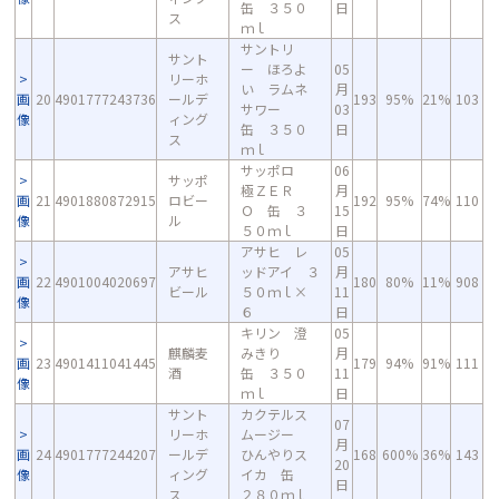
缶 ３５０
日
ス
ｍｌ
サントリ
サント
ー ほろよ
05
リーホ
い ラムネ
月
画
20
4901777243736
ールデ
193
95%
21%
103
サワー
03
像
ィング
缶 ３５０
日
ス
ｍｌ
サッポロ
06
サッポ
極ＺＥＲ
月
画
21
4901880872915
ロビー
192
95%
74%
110
Ｏ 缶 ３
15
像
ル
５０ｍｌ
日
アサヒ レ
05
アサヒ
ッドアイ ３
月
画
22
4901004020697
180
80%
11%
908
ビール
５０ｍｌ×
11
像
６
日
キリン 澄
05
麒麟麦
みきり
月
画
23
4901411041445
179
94%
91%
111
酒
缶 ３５０
11
像
ｍｌ
日
サント
カクテルス
07
リーホ
ムージー
月
画
24
4901777244207
ールデ
ひんやりス
168
600%
36%
143
20
像
ィング
イカ 缶
日
ス
２８０ｍｌ