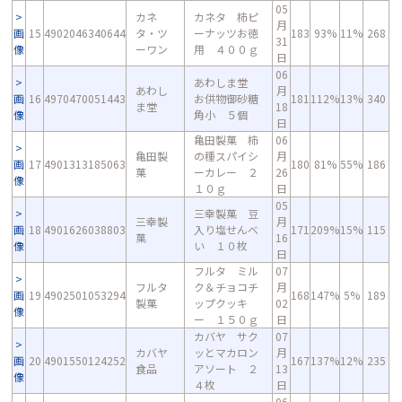
05
カネ
カネタ 柿ピ
月
画
15
4902046340644
タ・ツ
ーナッツお徳
183
93%
11%
268
31
像
ーワン
用 ４００ｇ
日
06
あわしま堂
あわし
月
画
16
4970470051443
お供物御砂糖
181
112%
13%
340
ま堂
18
像
角小 ５個
日
亀田製菓 柿
06
亀田製
の種スパイシ
月
画
17
4901313185063
180
81%
55%
186
菓
ーカレー ２
26
像
１０ｇ
日
05
三幸製菓 豆
三幸製
月
画
18
4901626038803
入り塩せんべ
171
209%
15%
115
菓
16
像
い １０枚
日
フルタ ミル
07
フルタ
ク＆チョコチ
月
画
19
4902501053294
168
147%
5%
189
製菓
ップクッキ
02
像
ー １５０ｇ
日
カバヤ サク
07
カバヤ
ッとマカロン
月
画
20
4901550124252
167
137%
12%
235
食品
アソート ２
13
像
４枚
日
06