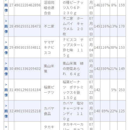
活協同
の種ピーナッ
月
画
27
4902220462896
146
107%
8%
159
組合連
ツ入り６Ｐ
03
像
合会
２３０ｇ
日
不二家 ホー
07
ムパイ キャ
月
画
28
4902555138473
不二家
145
116%
13%
170
ラメル ２０
05
像
枚
日
ナビスコ チ
07
ヤマザ
ップスターＬ
月
画
29
4903015534811
キナビ
143
116%
38%
153
京七味 １１
04
像
スコ
５ｇ
日
05
栗山米菓 緑
栗山米
月
画
30
4901336209432
の野菜あら
142
330%
21%
149
菓
28
像
れ ６４ｇ
日
稲葉ピーナ
07
稲葉ピ
ツ ポテトミ
月
画
31
4901290316184
142
5%
253
ーナツ
ックス６袋
22
像
１５０ｇ
日
カバヤ 塩分
05
カバヤ
チャージキャ
月
画
32
4901550225218
140
89%
22%
125
食品
ンディ １１
07
像
０ｇ
日
タカキベーカ
07
タカキ
リー チョコ
月