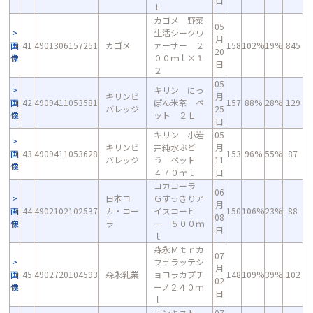
日
Ｌ
カゴメ 野菜
05
生活シークワ
月
画
41
4901306157251
カゴメ
ァーサー ２
158
102%
19%
845
20
像
００ｍｌ×１
日
２
05
キリン にっ
キリンビ
月
画
42
4909411053581
ぽん米茶 ペ
157
88%
28%
129
バレッジ
25
像
ット ２Ｌ
日
キリン 小岩
05
キリンビ
井純水ぶど
月
画
43
4909411053628
153
96%
55%
87
バレッジ
う ペット
11
像
４７０ｍｌ
日
コカコーラ
06
日本コ
Ｇすっきりア
月
画
44
4902102102537
カ・コー
イスコーヒ
150
106%
23%
88
08
像
ラ
ー ５００ｍ
日
ｌ
森永Ｍｔｒカ
07
フェラッテシ
月
画
45
4902720104593
森永乳業
ョコラカプチ
148
109%
39%
102
02
像
ーノ２４０ｍ
日
ｌ
サンキスト
07