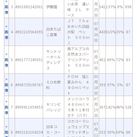
いお茶 濃い
月
画
3
4901085242001
伊藤園
541
137%
8%
698
味 ２Ｌ ケ
25
像
ース
日
ＪＴ Ｔｈｅ
07
おおいた日田
日本たば
月
画
4
4902210564395
の梨 ペッ
443
615%
35%
87
こ産業
20
像
ト ５００ｍ
日
ｌ
南アルプスの
サントリ
07
天然水スパー
ーホール
月
画
5
4901777245051
クリングペッ
402
80%
72%
83
ディング
13
像
ト ５００ｍ
ス
日
ｌ
ＰＯＭ 塩と
05
えひめ飲
夏みかん ４
月
画
6
4908729106767
393
97%
5%
87
料
９０ｍｌペッ
18
像
ト
日
メッツコーラ
07
キリンビ
４８０ｍｌ×
月
画
7
4909411054953
367
141%
46%
528
バレッジ
５本＋１本付
19
像
きＰ（バラ）
日
コカコーラシ
07
日本コ
ュウェップス
月
画
8
4902102104234
カ・コー
ブラッドオレ
353
50%
69%
88
12