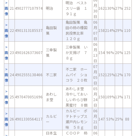
明治 ベスト
月
画
21
4902777107974
明治
スリー袋 １
162
130%
27%
252
30
像
９１ｇ
日
亀田製菓 亀
06
亀田製
田の柿の種国
月
画
22
4901313185537
158
214%
29%
110
菓
民投票比率
07
像
１２０ｇ
日
06
三幸製菓 い
三幸製
月
画
23
4901626373607
か天揚げ ７
154
96%
20%
125
菓
13
像
８ｇ
日
07
不二家 ホー
月
画
24
4902555138466
不二家
ムパイ ショ
152
125%
12%
170
05
像
コラ ２０枚
日
あわしま堂
05
あわし
冷やしておい
月
画
25
4970470051696
150
109%
13%
171
ま堂
しいわらび餅
24
像
黒蜜付 ８個
日
カルビー ポ
06
カルビ
テトチップス
月
画
26
4901330564117
147
53%
25%
88
ー
瀬戸内レモン
21
像
味 ５８ｇ
日
日本生
ＣＯＯＰ 柿
06