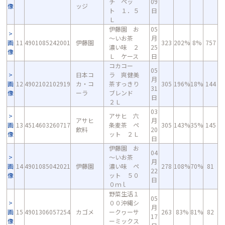
チ ペッ
09
像
ッジ
ト １．５
日
Ｌ
伊藤園 お
05
～いお茶
月
画
11
4901085242001
伊藤園
323
202%
8%
757
濃い味 ２
25
像
Ｌ ケース
日
コカコー
05
日本コ
ラ 爽健美
月
画
12
4902102102919
カ・コ
茶すっきり
305
196%
18%
144
31
像
ーラ
ブレンド
日
２Ｌ
03
アサヒ 六
アサヒ
月
画
13
4514603260717
条麦茶 ペ
305
143%
35%
145
飲料
20
像
ット ２Ｌ
日
伊藤園 お
04
～いお茶
月
画
14
4901085042021
伊藤園
濃い味 ペ
278
108%
70%
81
22
像
ット ５０
日
０ｍｌ
野菜生活１
05
００沖縄シ
月
画
15
4901306057254
カゴメ
ークヮーサ
263
83%
81%
82
17
像
ーミックス