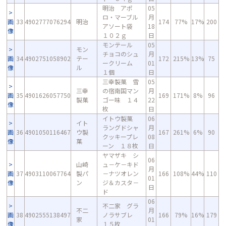
明治 アポ
05
ロ・マーブル
月
画
33
4902777076294
明治
174
77%
17%
200
アソート袋
18
像
１０２ｇ
日
モンテール
05
モン
チョコのシュ
月
画
34
4902751058902
テー
172
215%
13%
75
ークリーム
01
像
ル
１個
日
三幸製菓 雪
05
三幸
の宿南国マン
月
画
35
4901626057750
169
171%
8%
96
製菓
ゴー味 １４
22
像
枚
日
イトウ製菓
06
イト
ラングドシャ
月
画
36
4901050116467
ウ製
167
261%
6%
90
クッキープレ
08
像
菓
ーン １８枚
日
ヤマザキ シ
06
山崎
ュ－ケ－キド
月
画
37
4903110067764
製パ
－ナツオレン
166
108%
44%
110
01
像
ン
ジ＆カスタ－
日
ド
06
不二家 グラ
不二
月
画
38
4902555138497
ノラサブレ
166
79%
16%
179
家
01
像
１５枚