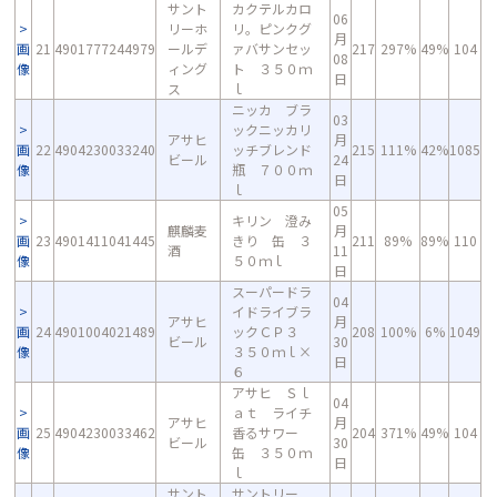
サント
カクテルカロ
06
リーホ
リ。ピンクグ
月
画
21
4901777244979
ールデ
ァバサンセッ
217
297%
49%
104
08
像
ィング
ト ３５０ｍ
日
ス
ｌ
ニッカ ブラ
03
ックニッカリ
アサヒ
月
画
22
4904230033240
ッチブレンド
215
111%
42%
1085
ビール
24
像
瓶 ７００ｍ
日
ｌ
05
キリン 澄み
麒麟麦
月
画
23
4901411041445
きり 缶 ３
211
89%
89%
110
酒
11
像
５０ｍｌ
日
スーパードラ
04
イドライブラ
アサヒ
月
画
24
4901004021489
ックＣＰ３
208
100%
6%
1049
ビール
30
像
３５０ｍｌ×
日
６
アサヒ Ｓｌ
04
ａｔ ライチ
アサヒ
月
画
25
4904230033462
香るサワー
204
371%
49%
104
ビール
30
像
缶 ３５０ｍ
日
ｌ
サント
サントリー