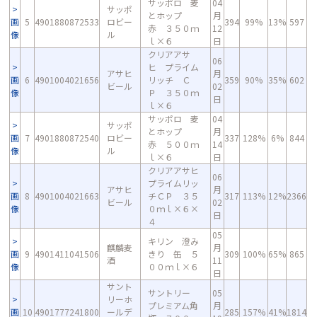
サッポロ 麦
04
サッポ
とホップ
月
画
5
4901880872533
ロビー
394
99%
13%
597
赤 ３５０ｍ
12
像
ル
ｌ×６
日
クリアアサ
06
ヒ プライム
アサヒ
月
画
6
4901004021656
リッチ Ｃ
359
90%
35%
602
ビール
02
像
Ｐ ３５０ｍ
日
ｌ×６
サッポロ 麦
04
サッポ
とホップ
月
画
7
4901880872540
ロビー
337
128%
6%
844
赤 ５００ｍ
14
像
ル
ｌ×６
日
クリアアサヒ
06
プライムリッ
アサヒ
月
画
8
4901004021663
チＣＰ ３５
317
113%
12%
2366
ビール
02
像
０ｍｌ×６×
日
４
05
キリン 澄み
麒麟麦
月
画
9
4901411041506
きり 缶 ５
309
100%
65%
865
酒
11
像
００ｍｌ×６
日
サント
サントリー
05
リーホ
プレミアム角
月
画
10
4901777241800
ールデ
285
157%
41%
1814