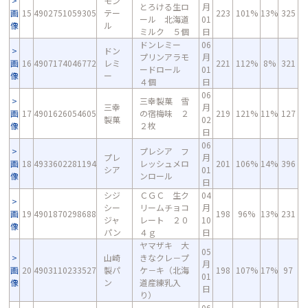
モン
とろける生ロ
月
画
15
4902751059305
テー
223
101%
13%
325
ール 北海道
01
像
ル
ミルク ５個
日
ドンレミー
06
ドン
プリンアラモ
月
画
16
4907174046772
レミ
221
112%
8%
321
ードロール
01
像
ー
４個
日
06
三幸製菓 雪
三幸
月
画
17
4901626054605
の宿梅味 ２
219
121%
11%
127
製菓
02
像
２枚
日
06
プレシア フ
プレ
月
画
18
4933602281194
レッシュメロ
201
106%
14%
396
シア
01
像
ンロール
日
シジ
ＣＧＣ 生ク
04
シー
リームチョコ
月
画
19
4901870298688
198
96%
13%
231
ジャ
レート ２０
10
像
パン
４ｇ
日
ヤマザキ 大
05
山崎
きなクレ－プ
月
画
20
4903110233527
製パ
ケ－キ（北海
198
107%
17%
97
01
像
ン
道産練乳入
日
り）
06