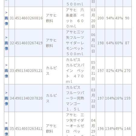
日
５００ｍｌ
アサヒ 六
03
アサヒ
条麦茶 ペ
月
画
31
4514603260816
200
94%
43%
90
飲料
ット ６０
20
像
０ｍｌ
日
アサヒ三ツ
06
矢フルーツ
アサヒ
月
画
32
4514603267419
サイダーレ
198
64%
60%
87
飲料
01
像
モンペット
日
５００ｍｌ
カルピス
05
カルピスパ
カルピ
月
画
33
4901340209121
イン ペッ
197
82%
43%
270
ス
31
像
ト ４７０
日
ｍｌ
カルピス
03
フルーツパ
カルピ
月
画
34
4901340207820
ーラー完熟
197
104%
16%
159
ス
22
像
マンゴー
日
１．５Ｌ
アサヒ 三
ツ矢サイダ
04
アサヒ
ーオールゼ
月
画
35
4514603263411
196
134%
49%
144
飲料
ロ ペッ
29
像