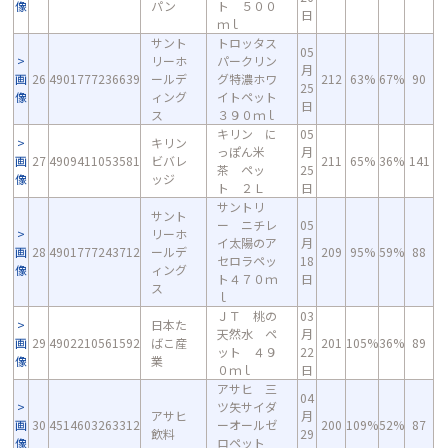
像
パン
ト ５００
日
ｍｌ
サント
トロッタス
05
リーホ
パークリン
月
画
26
4901777236639
ールデ
グ特濃ホワ
212
63%
67%
90
25
像
ィング
イトペット
日
ス
３９０ｍｌ
キリン に
05
キリン
っぽん米
月
画
27
4909411053581
ビバレ
211
65%
36%
141
茶 ペッ
25
像
ッジ
ト ２Ｌ
日
サントリ
サント
ー ニチレ
05
リーホ
イ太陽のア
月
画
28
4901777243712
ールデ
209
95%
59%
88
セロラペッ
18
像
ィング
ト４７０ｍ
日
ス
ｌ
ＪＴ 桃の
03
日本た
天然水 ペ
月
画
29
4902210561592
ばこ産
201
105%
36%
89
ット ４９
22
像
業
０ｍｌ
日
アサヒ 三
04
ツ矢サイダ
アサヒ
月
画
30
4514603263312
ーオールゼ
200
109%
52%
87
飲料
29
像
ロペット