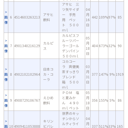
アサヒ 三
ツ矢サイダ
04
アサヒ
ー 手売
月
画
6
4514603263213
442
109%
97%
85
飲料
用 ペッ
16
像
ト ５００
日
ｍｌ
カルピスフ
05
ルーツパー
カルピ
月
画
7
4901340216129
ラーゴール
404
673%
32%
90
ス
18
像
デンパイン
日
５００ｍｌ
コカコー
ラ 爽健美
03
日本コ
茶すっきり
月
画
8
4902102102964
カ・コ
377
147%
9%
1919
ブレンド
31
像
ーラ
箱 ５００
日
ｍｌ
ＰＯＭ 塩
05
えひめ
と夏みか
月
画
9
4908729106767
356
155%
5%
86
飲料
ん ４９０
18
像
ｍｌペット
日
世界のキッ
チンからソ
04
キリン
ルティライ
月
画
10
4909411053888
ビバレ
337
511%
33%
165