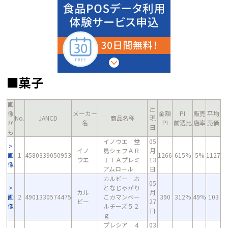
■菓子
画
出
像
メーカー
金額
PI
販売
平均
No.
JANCD
商品名称
現
か
名
PI
前週比
店率
売価
日
も
イノウエ 堂
05
イノ
島シェフＡＲ
月
画
1
4580339050953
1266
615%
5%
1127
ウエ
ＩＴＡプレミ
13
像
アムロール
日
カルビー お
05
となじゃがり
カル
月
画
2
4901330574475
こカマンベー
390
312%
49%
103
ビー
27
像
ルチーズ５２
日
ｇ
プレシア ４
03