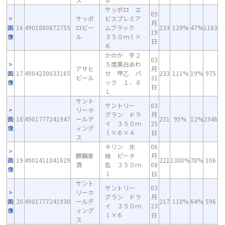
サッポロ ヱ
05
サッポ
ビスプレミア
月
画
16
4901880872755
ロビー
ムブラック
233
129%
47%
1183
19
像
ル
３５０ｍｌ×
日
６
かのか 芋２
03
５度黒白あわ
アサヒ
月
画
17
4904230033165
せ 甲乙 パ
233
111%
19%
975
ビール
31
像
ック １．８
日
Ｌ
サント
サントリー
03
リーホ
グラン ドラ
月
画
18
4901777241947
ールデ
231
95%
12%
2346
イ ３５０ｍ
25
像
ィング
ｌ×６×４
日
ス
キリン 氷
06
麒麟麦
結 ピーチ
月
画
19
4901411041629
221
1300%
78%
106
酒
缶 ３５０ｍ
08
像
ｌ
日
サント
サントリー
03
リーホ
グラン ドラ
月
画
20
4901777241930
ールデ
217
110%
64%
596
イ ３５０ｍ
23
像
ィング
ｌ×６
日
ス