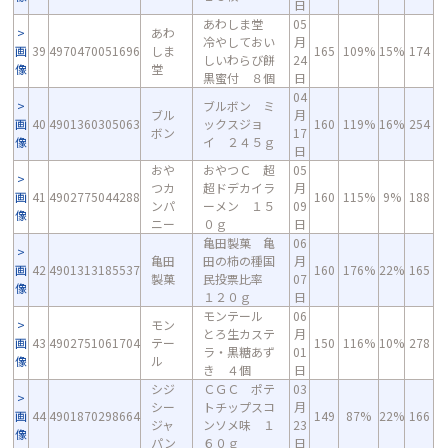
日
あわしま堂
05
あわ
冷やしておい
月
画
39
4970470051696
しま
165
109%
15%
174
しいわらび餅
24
像
堂
黒蜜付 ８個
日
04
ブルボン ミ
ブル
月
画
40
4901360305063
ックスジョ
160
119%
16%
254
ボン
17
像
イ ２４５ｇ
日
おや
おやつＣ 超
05
つカ
超ドデカイラ
月
画
41
4902775044288
160
115%
9%
188
ンパ
ーメン １５
09
像
ニー
０ｇ
日
亀田製菓 亀
06
亀田
田の柿の種国
月
画
42
4901313185537
160
176%
22%
165
製菓
民投票比率
07
像
１２０ｇ
日
モンテール
06
モン
とろ生カステ
月
画
43
4902751061704
テー
150
116%
10%
278
ラ・黒糖あず
01
像
ル
き ４個
日
シジ
ＣＧＣ ポテ
03
シー
トチップスコ
月
画
44
4901870298664
149
87%
22%
166
ジャ
ンソメ味 １
23
像
パン
６０ｇ
日