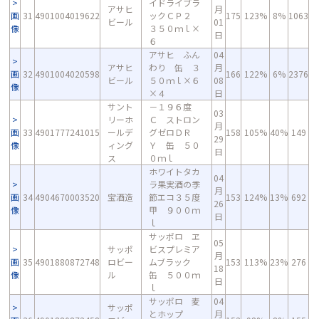
イドライブラ
アサヒ
月
画
31
4901004019622
ックＣＰ２
175
123%
8%
1063
ビール
01
像
３５０ｍｌ×
日
６
アサヒ ふん
04
アサヒ
わり 缶 ３
月
画
32
4901004020598
166
122%
6%
2376
ビール
５０ｍｌ×６
08
像
×４
日
サント
－１９６度
03
リーホ
Ｃ ストロン
月
画
33
4901777241015
ールデ
グゼロＤＲ
158
105%
40%
149
29
像
ィング
Ｙ 缶 ５０
日
ス
０ｍｌ
ホワイトタカ
04
ラ果実酒の季
月
画
34
4904670003520
宝酒造
節エコ３５度
153
124%
13%
692
26
像
甲 ９００ｍ
日
ｌ
サッポロ ヱ
05
サッポ
ビスプレミア
月
画
35
4901880872748
ロビー
ムブラック
153
113%
23%
276
18
像
ル
缶 ５００ｍ
日
ｌ
サッポロ 麦
04
サッポ
とホップ
月