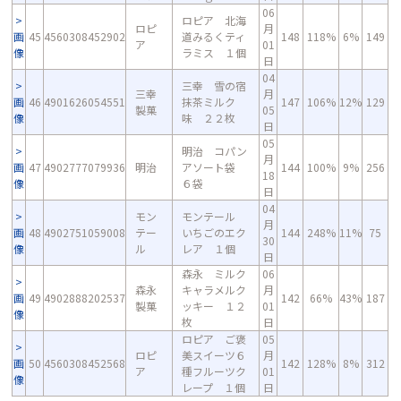
06
ロピア 北海
ロピ
月
画
45
4560308452902
道みるくティ
148
118%
6%
149
ア
01
像
ラミス １個
日
04
三幸 雪の宿
三幸
月
画
46
4901626054551
抹茶ミルク
147
106%
12%
129
製菓
05
像
味 ２２枚
日
05
明治 コパン
月
画
47
4902777079936
明治
アソート袋
144
100%
9%
256
18
像
６袋
日
04
モン
モンテール
月
画
48
4902751059008
テー
いちごのエク
144
248%
11%
75
30
像
ル
レア １個
日
森永 ミルク
06
森永
キャラメルク
月
画
49
4902888202537
142
66%
43%
187
製菓
ッキー １２
01
像
枚
日
ロピア ご褒
05
ロピ
美スイーツ６
月
画
50
4560308452568
142
128%
8%
312
ア
種フルーツク
01
像
レープ １個
日