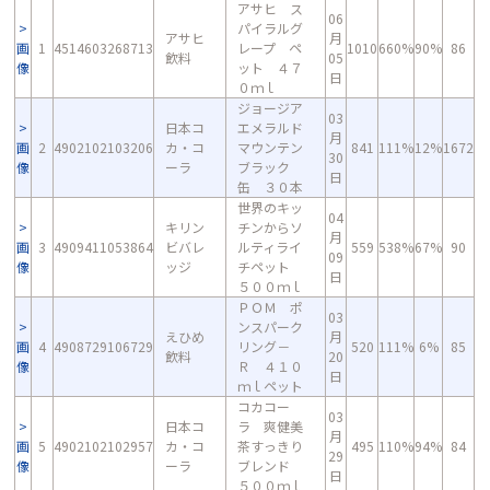
アサヒ ス
06
パイラルグ
アサヒ
月
画
1
4514603268713
レープ ペ
1010
660%
90%
86
飲料
05
像
ット ４７
日
０ｍｌ
ジョージア
03
日本コ
エメラルド
月
画
2
4902102103206
カ・コ
マウンテン
841
111%
12%
1672
30
像
ーラ
ブラック
日
缶 ３０本
世界のキッ
04
キリン
チンからソ
月
画
3
4909411053864
ビバレ
ルティライ
559
538%
67%
90
09
像
ッジ
チペット
日
５００ｍｌ
ＰＯＭ ポ
03
ンスパーク
えひめ
月
画
4
4908729106729
リング－
520
111%
6%
85
飲料
20
像
Ｒ ４１０
日
ｍｌペット
コカコー
03
日本コ
ラ 爽健美
月
画
5
4902102102957
カ・コ
茶すっきり
495
110%
94%
84
29
像
ーラ
ブレンド
日
５００ｍｌ