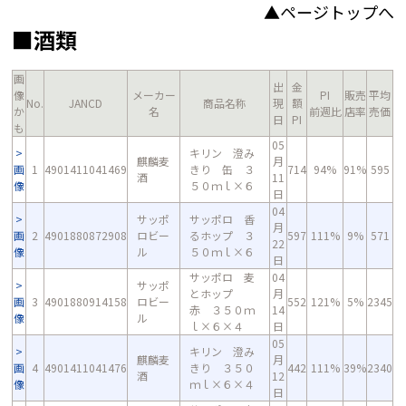
▲ページトップへ
■酒類
画
出
金
像
メーカー
PI
販売
平均
No.
JANCD
商品名称
現
額
か
名
前週比
店率
売価
日
PI
も
05
キリン 澄み
麒麟麦
月
画
1
4901411041469
きり 缶 ３
714
94%
91%
595
酒
11
像
５０ｍｌ×６
日
04
サッポ
サッポロ 香
月
画
2
4901880872908
ロビー
るホップ ３
597
111%
9%
571
22
像
ル
５０ｍｌ×６
日
サッポロ 麦
04
サッポ
とホップ
月
画
3
4901880914158
ロビー
552
121%
5%
2345
赤 ３５０ｍ
14
像
ル
ｌ×６×４
日
05
キリン 澄み
麒麟麦
月
画
4
4901411041476
きり ３５０
442
111%
39%
2340
酒
12
像
ｍｌ×６×４
日