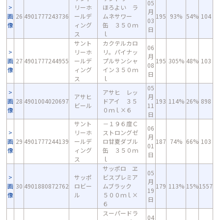
05
リーホ
ほろよい ラ
月
画
26
4901777243736
ールデ
ムネサワー
195
93%
54%
104
03
像
ィング
缶 ３５０ｍ
日
ス
ｌ
サント
カクテルカロ
06
リーホ
リ。パイナッ
月
画
27
4901777244955
ールデ
プルサンシャ
195
305%
48%
103
08
像
ィング
イン３５０ｍ
日
ス
ｌ
05
アサヒ レッ
アサヒ
月
画
28
4901004020697
ドアイ ３５
193
114%
26%
898
ビール
11
像
０ｍｌ×６
日
サント
－１９６度Ｃ
06
リーホ
ストロングゼ
月
画
29
4901777244139
ールデ
ロ甘夏ダブル
187
74%
66%
103
01
像
ィング
缶 ３５０ｍ
日
ス
ｌ
サッポロ ヱ
05
サッポ
ビスプレミア
月
画
30
4901880872762
ロビー
ムブラック
179
113%
15%
1557
19
像
ル
５００ｍｌ×
日
６
スーパードラ
04