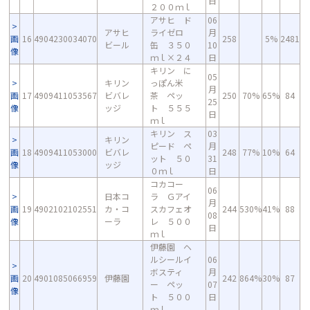
日
２００ｍｌ
アサヒ ド
06
アサヒ
ライゼロ
月
画
16
4904230034070
258
5%
2481
ビール
缶 ３５０
10
像
ｍｌ×２４
日
キリン に
05
キリン
っぽん米
月
画
17
4909411053567
ビバレ
茶 ペッ
250
70%
65%
84
25
像
ッジ
ト ５５５
日
ｍｌ
キリン ス
03
キリン
ピード ペ
月
画
18
4909411053000
ビバレ
248
77%
10%
64
ット ５０
31
像
ッジ
０ｍｌ
日
コカコー
06
日本コ
ラ Ｇアイ
月
画
19
4902102102551
カ・コ
スカフェオ
244
530%
41%
88
08
像
ーラ
レ ５００
日
ｍｌ
伊藤園 ヘ
ルシールイ
06
ボスティ
月
画
20
4901085066959
伊藤園
242
864%
30%
87
ー ペッ
07
像
ト ５００
日
ｍｌ