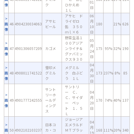
01
像
ク
ひかえめ
日
１Ｌ
アサヒ ド
06
アサヒ
ライゼロ
月
画
46
4904230034063
180
21%
626
ビール
缶 ３５０
10
像
ｍｌ×６
日
野菜生活１
05
００アジア
月
画
47
4901306057209
カゴメ
ンライチ＆
175
95%
32%
190
24
像
グァバミッ
日
クス９３０
04
雪印メ
メグミル
月
画
48
4908011741522
グミル
ク 白ぶど
173
237%
8%
85
30
像
ク
う １Ｌ
日
サントリ
サント
ー Ｃ．
04
リーホ
Ｃ．サイダ
月
画
49
4901777242555
ールデ
170
74%
40%
137
ー ペッ
20
像
ィング
ト １．５
日
ス
Ｌ
ジョージア
04
日本コ
エメラルド
月
画
50
4902102103237
カ・コ
ＭＴブラッ
168
111%
20%
340
19