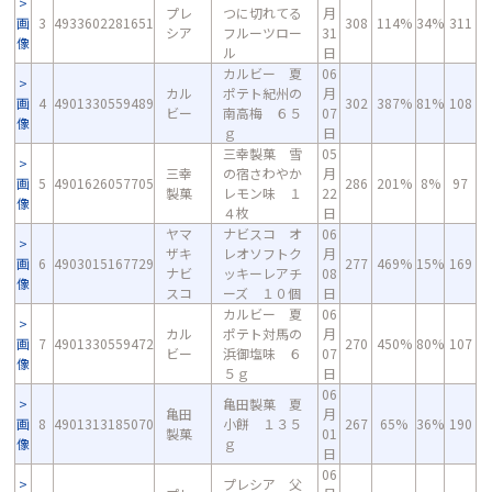
プレ
つに切れてる
月
画
3
4933602281651
308
114%
34%
311
シア
フルーツロー
31
像
ル
日
カルビー 夏
06
カル
ポテト紀州の
月
画
4
4901330559489
302
387%
81%
108
ビー
南高梅 ６５
07
像
ｇ
日
三幸製菓 雪
05
三幸
の宿さわやか
月
画
5
4901626057705
286
201%
8%
97
製菓
レモン味 １
22
像
４枚
日
ヤマ
ナビスコ オ
06
ザキ
レオソフトク
月
画
6
4903015167729
277
469%
15%
169
ナビ
ッキーレアチ
08
像
スコ
ーズ １０個
日
カルビー 夏
06
カル
ポテト対馬の
月
画
7
4901330559472
270
450%
80%
107
ビー
浜御塩味 ６
07
像
５ｇ
日
06
亀田製菓 夏
亀田
月
画
8
4901313185070
小餅 １３５
267
65%
36%
190
製菓
01
像
ｇ
日
06
プレシア 父