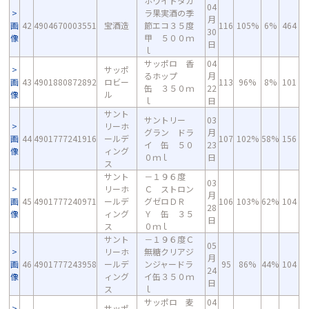
ホワイトタカ
04
ラ果実酒の季
月
画
42
4904670003551
宝酒造
節エコ３５度
116
105%
6%
464
30
像
甲 ５００ｍ
日
ｌ
サッポロ 香
04
サッポ
るホップ
月
画
43
4901880872892
ロビー
113
96%
8%
101
缶 ３５０ｍ
22
像
ル
ｌ
日
サント
サントリー
03
リーホ
グラン ドラ
月
画
44
4901777241916
ールデ
107
102%
58%
156
イ 缶 ５０
23
像
ィング
０ｍｌ
日
ス
サント
－１９６度
03
リーホ
Ｃ ストロン
月
画
45
4901777240971
ールデ
グゼロＤＲ
106
103%
62%
104
28
像
ィング
Ｙ 缶 ３５
日
ス
０ｍｌ
サント
－１９６度Ｃ
05
リーホ
無糖クリアジ
月
画
46
4901777243958
ールデ
ンジャードラ
95
86%
44%
104
24
像
ィング
イ缶３５０ｍ
日
ス
ｌ
サッポロ 麦
04
サッポ