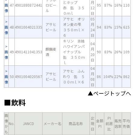
とホップ
月
画
47
4901880872441
ロビー
95
87%
16%
110
赤 缶 ３５
12
像
ル
０ｍｌ
日
アサヒ オリ
05
アサヒ
オン麦の雫
月
画
48
4901004021335
94
83%
15%
615
ビール
３５０ｍｌ×
24
像
６
日
キリン 氷結
04
ハワイアンパ
麒麟麦
月
画
49
4901411041353
イナップル
90
83%
26%
109
酒
20
像
缶 ３５０ｍ
日
ｌ
04
アサヒ ふん
アサヒ
月
画
50
4901004020567
わり 缶 ５
86
104%
22%
862
ビール
08
像
００ｍｌ×６
日
▲ページトップへ
■飲料
画
出
PI
像
金額
販売
平均
No.
JANCD
メーカー名
商品名称
現
前週
か
PI
店率
売価
日
比
も