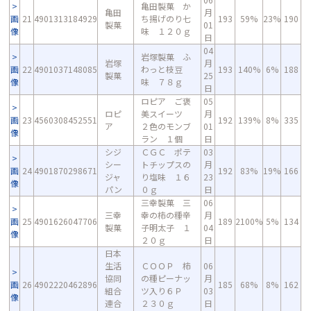
亀田製菓 か
亀田
月
画
21
4901313184929
ち揚げのり七
193
59%
23%
190
製菓
01
像
味 １２０ｇ
日
04
岩塚製菓 ふ
岩塚
月
画
22
4901037148085
わっと枝豆
193
140%
6%
188
製菓
25
像
味 ７８ｇ
日
ロピア ご褒
05
ロピ
美スイーツ
月
画
23
4560308452551
192
139%
8%
335
ア
２色のモンブ
01
像
ラン １個
日
シジ
ＣＧＣ ポテ
03
シー
トチップスの
月
画
24
4901870298671
192
83%
19%
166
ジャ
り塩味 １６
23
像
パン
０ｇ
日
三幸製菓 三
06
三幸
幸の柿の種辛
月
画
25
4901626047706
189
2100%
5%
134
製菓
子明太子 １
04
像
２０ｇ
日
日本
生活
ＣＯＯＰ 柿
06
協同
の種ピーナッ
月
画
26
4902220462896
185
68%
8%
162
組合
ツ入り６Ｐ
03
像
連合
２３０ｇ
日