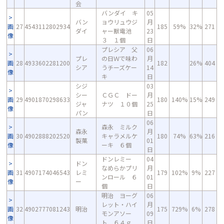
会
バンダイ キ
05
バン
ョウリュウジ
月
画
27
4543112802934
185
59%
32%
271
ダイ
ャー獣電池
23
像
３ １個
日
プレシア 父
06
プレ
の日Ｗで味わ
月
画
28
4933602281200
182
26%
404
シア
うチーズケー
14
像
キ
日
シジ
03
シー
ＣＧＣ ドー
月
画
29
4901870298633
180
140%
15%
249
ジャ
ナツ １０個
25
像
パン
日
06
森永 ミルク
森永
月
画
30
4902888202520
キャラメルケ
180
74%
63%
216
製菓
01
像
ーキ ６個
日
ドンレミー
04
ドン
なめらかプリ
月
画
31
4907174046543
レミ
179
102%
9%
227
ンロール ６
01
像
ー
個
日
明治 ヨーグ
06
レット・ハイ
月
画
32
4902777081243
明治
175
729%
6%
278
モンアソー
09
像
ト ６４ｇ
日