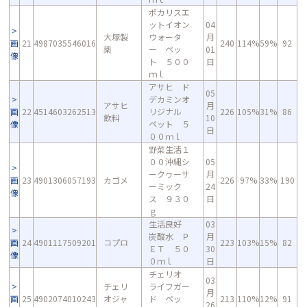
ポカリスエ
ットイオン
04
大塚製
ウォータ
月
画
21
4987035546016
240
114%
59%
92
薬
ー ペッ
01
像
ト ５００
日
ｍｌ
アサヒ ド
05
デカミンオ
アサヒ
月
画
22
4514603262513
リジナル
226
105%
31%
86
飲料
10
像
ペット ５
日
００ｍｌ
野菜生活１
００沖縄シ
05
ークヮーサ
月
画
23
4901306057193
カゴメ
226
97%
33%
190
ーミック
24
像
ス ９３０
日
ｇ
生活良好
03
炭酸水 Ｐ
月
画
24
4901117509201
コプロ
223
103%
15%
82
ＥＴ ５０
30
像
０ｍｌ
日
チェリオ
03
チェリ
ライフガー
月
画
25
4902074010243
オジャ
ド ペッ
213
110%
12%
91
26