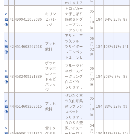
ｍｌ×１２
トロピカー
05
キリン
ナ手しぼり
月
画
41
4909411053086
ビバレ
感覚ＳＰグ
184
94%
25%
87
10
像
ッジ
レープフル
日
ーツ５００
アサヒ 三
06
ツ矢フルー
アサヒ
月
画
42
4514603267518
ツサイダー
184
103%
17%
141
飲料
02
像
レモンペッ
日
ト１．５Ｌ
ポッカ
フルーツビ
サッポ
06
ネガースパ
ロフー
月
画
43
4582409171889
ークリング
184
708%
9%
87
ド＆ビ
09
像
白ぶどう
バレッ
日
５００ｍｌ
ジ
ぜいたく三
05
ツ矢山形県
アサヒ
月
画
44
4514603268515
産ラフラン
184
83%
27%
99
飲料
10
像
スペット
日
５００ｍｌ
ＢＯＳＳ贅
04
雪印メ
沢アイスコ
月
画
45
4908011741812
グミル
ーヒー甘さ
180
118%
19%
124