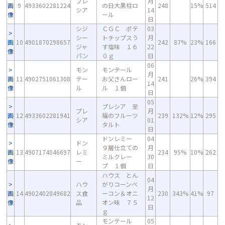
プレ
月
画
9
4933602281224
の日大黒柱ロ
248
15%
514
シア
14
像
ール
日
シジ
ＣＧＣ ポテ
03
シー
トチップスう
月
画
10
4901870298657
242
87%
23%
166
ジャ
す塩味 １６
22
像
パン
０ｇ
日
06
モン
モンテール
月
画
11
4902751061308
テー
お父さんロー
241
26%
394
14
像
ル
ル １個
日
05
プレシア 至
プレ
月
画
12
4933602281941
福のフルーツ
239
132%
12%
295
シア
01
像
タルト
日
ドンレミー
04
ドン
９層仕立ての
月
画
13
4907174046697
レミ
234
95%
10%
262
ミルクレー
30
像
ー
プ １個
日
ハウス とん
04
ハウ
がりコーンベ
月
画
14
4902402849682
ス食
ーコン＆オニ
230
343%
41%
97
12
像
品
オン味 ７５
日
ｇ
モンテール
05