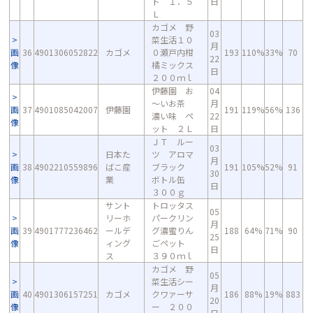
ト １．５
日
Ｌ
カゴメ 野
03
菜生活１０
月
画
36
4901306052822
カゴメ
０瀬戸内柑
193
110%
33%
70
22
像
橘ミックス
日
２００ｍｌ
伊藤園 お
04
～いお茶
月
画
37
4901085042007
伊藤園
191
119%
56%
136
濃い味 ペ
22
像
ット ２Ｌ
日
ＪＴ ルー
03
日本た
ツ アロマ
月
画
38
4902210559896
ばこ産
ブラック
191
105%
52%
91
30
像
業
ボトル缶
日
３００ｇ
サント
トロッタス
05
リーホ
パークリン
月
画
39
4901777236462
ールデ
グ濃蜜りん
188
64%
71%
90
25
像
ィング
ごペット
日
ス
３９０ｍｌ
カゴメ 野
05
菜生活シー
月
画
40
4901306157251
カゴメ
クワァーサ
186
88%
19%
883
20
像
ー ２００
日