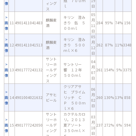
瓶 ７００ｍ
19
像
ィング
ｌ
日
ス
05
キリン 澄み
麒麟麦
月
画
11
4901411041483
きり 缶 ５
284
95%
74%
156
酒
11
像
００ｍｌ
日
05
キリン 澄み
麒麟麦
月
画
12
4901411041513
きり ５００
262
87%
11%
3348
酒
12
像
ｍｌ×６
日
サント
04
リーホ
サントリー
月
画
13
4901777243132
ールデ
響 １２年
261
154%
5%
3375
07
像
ィング
５００ｍｌ
日
ス
クリアアサ
06
ヒ プライム
アサヒ
月
画
14
4901004021632
リッチ Ｃ
260
130%
13%
858
ビール
02
像
Ｐ ５００ｍ
日
ｌ×６
サント
カクテルカロ
03
リーホ
リ。２０１３
月
画
15
4901777242050
ールデ
夏アソート
237
272%
6%
594
18
像
ィング
３５０ｍｌ×
日
ス
６