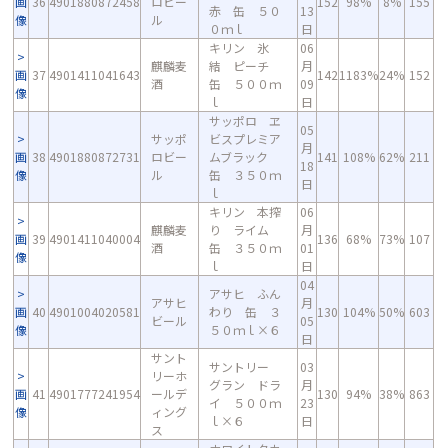
画
36
4901880872458
ロビー
152
98%
8%
155
赤 缶 ５０
13
像
ル
０ｍｌ
日
キリン 氷
06
麒麟麦
結 ピーチ
月
画
37
4901411041643
142
1183%
24%
152
酒
缶 ５００ｍ
09
像
ｌ
日
サッポロ ヱ
05
サッポ
ビスプレミア
月
画
38
4901880872731
ロビー
ムブラック
141
108%
62%
211
18
像
ル
缶 ３５０ｍ
日
ｌ
キリン 本搾
06
麒麟麦
り ライム
月
画
39
4901411040004
136
68%
73%
107
酒
缶 ３５０ｍ
01
像
ｌ
日
04
アサヒ ふん
アサヒ
月
画
40
4901004020581
わり 缶 ３
130
104%
50%
603
ビール
05
像
５０ｍｌ×６
日
サント
サントリー
03
リーホ
グラン ドラ
月
画
41
4901777241954
ールデ
130
94%
38%
863
イ ５００ｍ
23
像
ィング
ｌ×６
日
ス