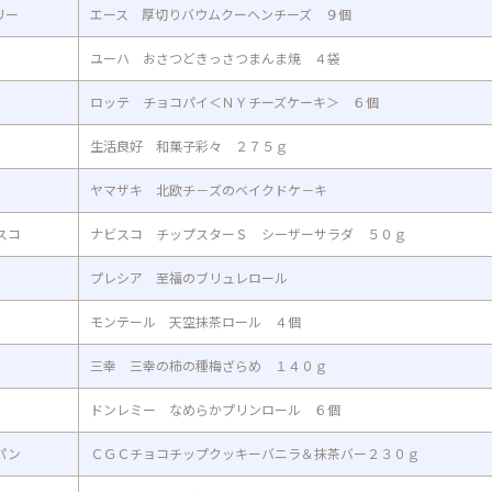
リー
エース 厚切りバウムクーヘンチーズ ９個
ユーハ おさつどきっさつまんま焼 ４袋
ロッテ チョコパイ＜ＮＹチーズケーキ＞ ６個
生活良好 和菓子彩々 ２７５ｇ
ヤマザキ 北欧チ－ズのベイクドケ－キ
スコ
ナビスコ チップスターＳ シーザーサラダ ５０ｇ
プレシア 至福のブリュレロール
モンテール 天空抹茶ロール ４個
三幸 三幸の柿の種梅ざらめ １４０ｇ
ドンレミー なめらかプリンロール ６個
パン
ＣＧＣチョコチップクッキーバニラ＆抹茶バー２３０ｇ