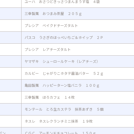
ユーハ おさつどきっさつまんまうす塩 ４袋
三幸製菓 おつまみ茶屋 ２０５ｇ
プレシア ベイクドチーズタルト
パスコ うさぎのほっぺいちご＆ホイップ ２Ｐ
プレシア レアチーズタルト
ヤマザキ シュ－ロ－ルケ－キ（レアチ－ズ）
カルビー じゃがりこホタテ醤油バター ５２ｇ
亀田製菓 ハッピーターン塩バニラ １００ｇ
三幸製菓 ほろカフェ １４枚
モンテール とろ生カステラ 抹茶あずき ５個
ネスレ ネスレクランチミニ抹茶 １９枚
パン
ＣＧＣ アーモンドチョコレート １５０ｇ