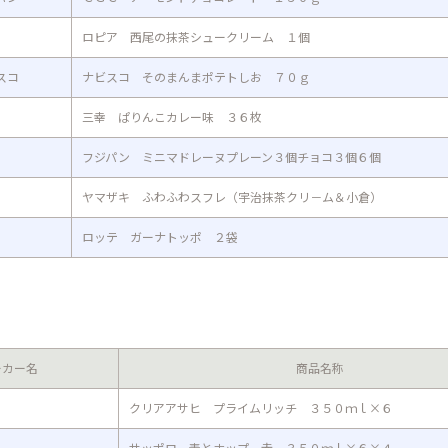
ロピア 西尾の抹茶シュークリーム １個
スコ
ナビスコ そのまんまポテトしお ７０ｇ
三幸 ぱりんこカレー味 ３６枚
フジパン ミニマドレーヌプレーン３個チョコ３個６個
ヤマザキ ふわふわスフレ（宇治抹茶クリ－ム＆小倉）
ロッテ ガーナトッポ ２袋
ーカー名
商品名称
クリアアサヒ プライムリッチ ３５０ｍｌ×６
サッポロ 麦とホップ 赤 ３５０ｍｌ×６×４