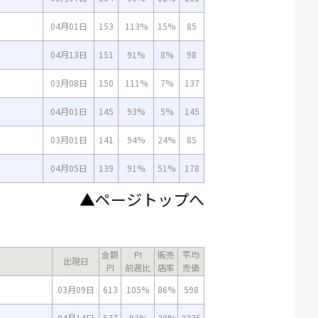
04月01日
153
113%
15%
85
04月13日
151
91%
8%
98
03月08日
150
111%
7%
137
04月01日
145
93%
5%
145
03月01日
141
94%
24%
85
04月05日
139
91%
51%
178
▲ページトップへ
金額
PI
販売
平均
出現日
PI
前週比
店率
売価
03月09日
613
105%
86%
598
04月14日
537
93%
20%
2335