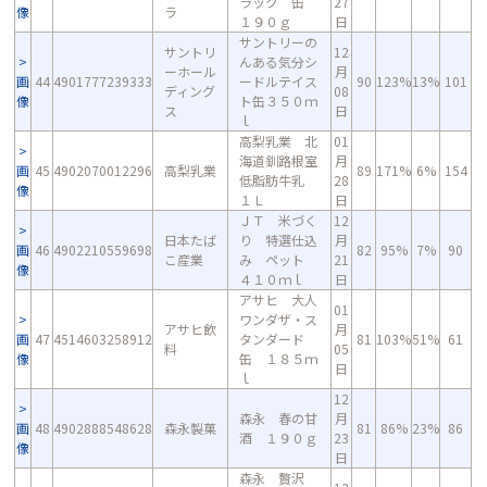
ラック 缶
27
像
ラ
１９０ｇ
日
サントリーの
サントリ
12
んある気分シ
ーホール
月
画
44
4901777239333
ードルテイス
90
123%
13%
101
ディング
08
像
ト缶３５０ｍ
ス
日
ｌ
高梨乳業 北
01
海道釧路根室
月
画
45
4902070012296
高梨乳業
89
171%
6%
154
低脂肪牛乳
28
像
１Ｌ
日
ＪＴ 米づく
12
日本たば
り 特選仕込
月
画
46
4902210559698
82
95%
7%
90
こ産業
み ペット
21
像
４１０ｍｌ
日
アサヒ 大人
01
ワンダザ・ス
アサヒ飲
月
画
47
4514603258912
タンダード
81
103%
51%
61
料
05
像
缶 １８５ｍ
日
ｌ
12
森永 春の甘
月
画
48
4902888548628
森永製菓
81
86%
23%
86
酒 １９０ｇ
23
像
日
森永 贅沢