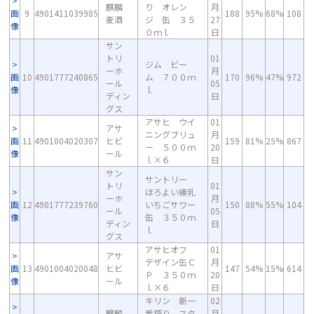
麒麟
り オレン
月
画
9
4901411039985
188
95%
68%
108
麦酒
ジ 缶 ３５
27
像
０ｍｌ
日
サン
トリ
01
ジム ビー
ーホ
月
画
10
4901777240865
ム ７００ｍ
170
96%
47%
972
ール
05
像
ｌ
ディン
日
グス
アサヒ ウイ
01
アサ
ニングブリュ
月
画
11
4901004020307
ヒビ
159
81%
25%
867
ー ５００ｍ
20
像
ール
ｌ×６
日
サン
サントリー
トリ
01
ほろよい練乳
ーホ
月
画
12
4901777239760
いちごサワー
150
88%
55%
104
ール
05
像
缶 ３５０ｍ
ディン
日
ｌ
グス
アサヒオフ
01
アサ
デザイン缶Ｃ
月
画
13
4901004020048
ヒビ
147
54%
15%
614
Ｐ ３５０ｍ
20
像
ール
ｌ×６
日
キリン 新一
02
麒麟
番搾り スタ
月