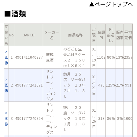
▲ページトップへ
■酒類
画
出
PI
像
メーカー
金額
販売
平均
No.
JANCD
商品名称
現
前週
か
名
PI
店率
売価
日
比
も
のどごし生
01
麒麟
景品付きケー
月
画
1
4901411040387
1103
80%
13%
2357
麦酒
ス２ ３５０
19
像
ｍｌ×６×４
日
サン
鏡月 ２５
トリ
01
度 ソーダパ
ーホ
月
画
2
4901777241671
ック １３年
479
125%
21%
991
ール
21
像
２月 １．８
ディン
日
Ｌ
グス
サン
鏡月 ２０
トリ
01
度 ソーダパ
ーホ
月
画
3
4901777240964
ック １３年
313
86%
8%
1000
ール
26
像
２月 １．８
ディン
日
Ｌ
グス