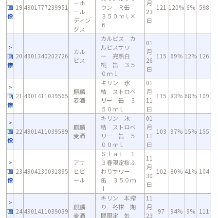
ーホ
月
画
19
4901777239951
ウン Ｒ缶
121
120%
6%
598
ール
23
像
３５０ｍｌ×
ディン
日
６
グス
カルピス カ
01
ルピスサワ
カル
月
画
20
4901340202726
ー 完熟白
115
69%
12%
126
ピス
26
像
桃 缶 ３５
日
０ｍｌ
キリン 氷
01
麒麟
結 ストロベ
月
画
21
4901411039565
115
83%
68%
109
麦酒
リー 缶 ３
11
像
５０ｍｌ
日
キリン 氷
01
麒麟
結 ストロベ
月
画
22
4901411039589
103
97%
15%
155
麦酒
リー 缶 ５
11
像
００ｍｌ
日
Ｓｌａｔ １
11
アサ
３春限定桜ふ
月
画
23
4904230031895
ヒビ
わりサワー
102
80%
41%
104
30
像
ール
缶 ３５０ｍ
日
ｌ
キリン 本搾
11
麒麟
り 冬柑 期
月
画
24
4901411039039
97
94%
9%
111
麦酒
間限定 缶
23