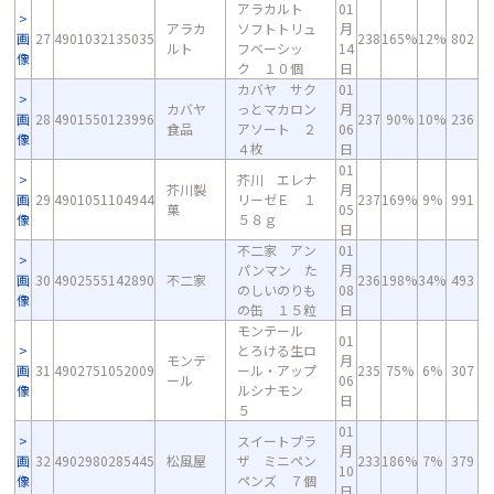
アラカルト
01
アラカ
ソフトトリュ
月
画
27
4901032135035
238
165%
12%
802
ルト
フベーシッ
14
像
ク １０個
日
カバヤ サク
01
カバヤ
っとマカロン
月
画
28
4901550123996
237
90%
10%
236
食品
アソート ２
06
像
４枚
日
01
芥川 エレナ
芥川製
月
画
29
4901051104944
リーゼＥ １
237
169%
9%
991
菓
05
像
５８ｇ
日
不二家 アン
01
パンマン た
月
画
30
4902555142890
不二家
236
198%
34%
493
のしいのりも
08
像
の缶 １５粒
日
モンテール
01
とろける生ロ
モンテ
月
画
31
4902751052009
ール・アップ
235
75%
6%
307
ール
06
像
ルシナモン
日
５
01
スイートプラ
月
画
32
4902980285445
松風屋
ザ ミニペン
233
186%
7%
379
10
像
ペンズ ７個
日