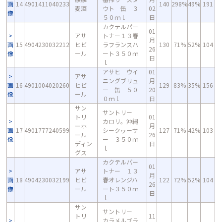
画
14
4901411040233
140
298%
49%
191
麦酒
ウト 缶 ３
02
像
５０ｍｌ
日
カクテルパー
01
アサ
トナー１３春
月
画
15
4904230032212
ヒビ
ラフランスハ
130
71%
52%
104
26
像
ール
ート３５０ｍ
日
ｌ
アサヒ ウイ
01
アサ
ニングブリュ
月
画
16
4901004020260
ヒビ
129
83%
35%
156
ー 缶 ５０
20
像
ール
０ｍｌ
日
サン
サントリー
トリ
01
カロリ。沖縄
ーホ
月
画
17
4901777240599
シークヮーサ
127
71%
42%
103
ール
26
像
ー ３５０ｍ
ディン
日
ｌ
グス
カクテルパー
01
アサ
トナー １３
月
画
18
4904230032199
ヒビ
春オレンジハ
122
72%
52%
104
26
像
ール
ート３５０ｍ
日
ｌ
サン
サントリー
トリ
11
カラメルブラ