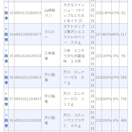
大きなツイン
12
山崎製
シュ－（ホイ
月
画
33
4903110266815
228
140%
15%
82
パン
ップ＆とちお
01
像
とめイチゴ）
日
ポテトチップ
12
カルビ
ス贅沢ショコ
月
画
34
4901330563677
227
463%
40%
117
ー
ラストロベリ
02
像
ー ５８ｇ
日
01
三幸 ミニサ
三幸製
月
画
35
4901626026503
ラダ九州醤油
225
169%
5%
98
菓
26
像
味 ２８枚
日
01
芥川 エレナ
芥川製
月
画
36
4901051104913
リーゼＢ ６
224
200%
19%
588
菓
10
像
７ｇ
日
01
芥川 エレナ
芥川製
月
画
37
4901051104937
リーゼＤ １
224
206%
8%
796
菓
10
像
１３ｇ
日
01
芥川 コルン
芥川製
月
画
38
4901051105026
ハウスプラザ
220
306%
6%
486
菓
11
像
Ｃ ８８ｇ
日