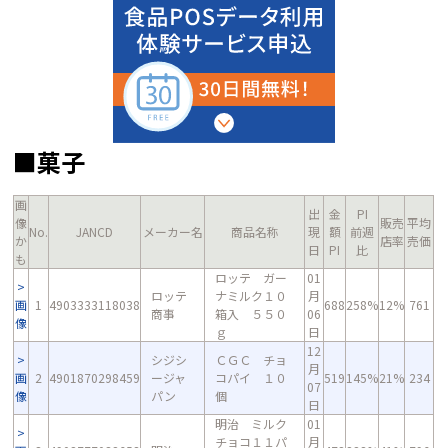
■菓子
画
出
金
PI
像
販売
平均
No.
JANCD
メーカー名
商品名称
現
額
前週
か
店率
売価
日
PI
比
も
ロッテ ガー
01
ロッテ
ナミルク１０
月
画
1
4903333118038
688
258%
12%
761
商事
箱入 ５５０
06
像
ｇ
日
12
シジシ
ＣＧＣ チョ
月
画
2
4901870298459
ージャ
コパイ １０
519
145%
21%
234
07
像
パン
個
日
明治 ミルク
01
チョコ１１パ
月