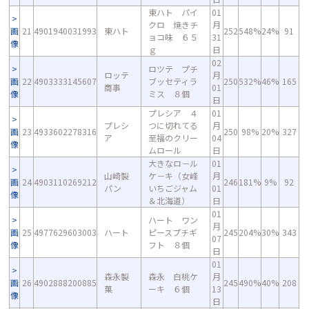
東ハト パイ
01
クロ 焼きチ
月
画
21
4901940031993
東ハト
252
548%
24%
91
ョコ味 ６５
31
像
ｇ
日
02
ロツテ プチ
ロッテ
月
画
22
4903333145607
ブッセティラ
250
532%
46%
165
商事
01
像
ミス ８個
日
プレシア ４
01
プレシ
つに切れてる
月
画
23
4933602278316
250
98%
20%
327
ア
至福のクリー
04
像
ムロール
日
大きなロ－ル
01
山崎製
ケ－キ（女峰
月
画
24
4903110269212
246
181%
9%
92
パン
いちごジャム
01
像
＆北海道）
日
01
ハート ワン
月
画
25
4977629603003
ハート
ピースプチギ
245
204%
30%
343
07
像
フト ８個
日
01
森永製
森永 白桃ケ
月
画
26
4902888200885
245
490%
40%
208
菓
ーキ ６個
13
像
日