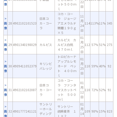
22
像
ット５００ｍ
日
ｌ
コカ・コー
11
日本コ
ラ ジョージ
月
画
28
4902102101523
カ・コー
アエメラルド
114
113%
11%
345
24
像
ラ
微糖１９０ｇ
日
×５
01
カルピス カ
月
画
29
4901340198029
カルピス
ルピス白桃
112
57%
51%
275
25
像
４７０ｍｌ
日
トロピカーナ
01
アップルレモ
キリンビ
月
画
30
4909411052379
ネード ペッ
110
59%
40%
92
バレッジ
25
像
ト ４００ｍ
日
ｌ
コカ・コー
01
日本コ
ラ ファンタ
月
画
31
4902102102087
カ・コー
マスカットペ
110
72%
52%
91
12
像
ラ
ット ５００
日
ｍｌ
サントリ
01
サントリー
ーホール
月
画
32
4901777241121
胡麻麦茶 １
109
98%
15%
823
ディング
14
像
Ｌ×２