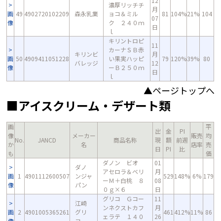
12
濃厚リッチチ
月
画
49
4902720102209
森永乳業
ョコ＆ミル
81
104%
21%
104
07
像
ク ２４０ｍ
日
ｌ
キリントロピ
11
カーナＳＢ赤
キリンビ
月
画
50
4909411051228
い果実ハッピ
79
120%
39%
80
バレッジ
12
像
ーＢ２５０ｍ
日
ｌ
▲ページトップへ
■アイスクリーム・デザート類
画
平
出
金
PI
像
メーカー
販売
均
No.
JANCD
商品名称
現
額
前週
か
名
店率
売
日
PI
比
も
価
ダノン ビオ
01
ダノ
アセロラ＆ベリ
月
画
1
4901112600507
ンジャ
529
148%
6%
179
ーＭ＋白桃 ８
08
像
パン
０ｇ×６
日
グリコ Ｇコー
11
江崎
ンネクストカフ
月
画
2
4901005365261
グリ
461
412%
11%
86
ェラテ １４０
26
像
コ