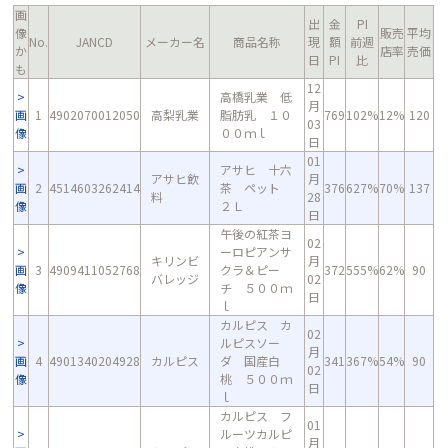
画
出
金
PI
像
販売
平均
No.
JANCD
メーカー名
商品名称
現
額
前週
か
店率
売価
日
PI
比
も
12
高橋乳業 低
月
画
1
4902070012050
高梨乳業
脂肪乳 １０
769
102%
12%
120
03
像
００ｍｌ
日
01
アサヒ 十六
アサヒ飲
月
画
2
4514603262414
茶 ペット
376
627%
70%
137
料
28
像
２Ｌ
日
午後の紅茶ヨ
02
ーロピアンサ
キリンビ
月
画
3
4909411052768
クラ＆ピー
372
555%
62%
90
バレッジ
02
像
チ ５００ｍ
日
ｌ
カルピス カ
02
ルピスソー
月
画
4
4901340204928
カルピス
ダ 国産白
341
367%
54%
90
02
像
桃 ５００ｍ
日
ｌ
カルピス フ
01
ルーツカルピ
月