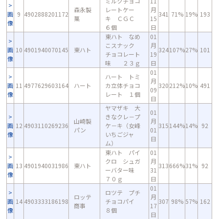
ミルクチョコ
11
森永製
レートケー
月
画
9
4902888201172
341
71%
19%
193
菓
キ ＣＧＣ
15
像
６個
日
東ハト なめ
01
こスナック
月
画
10
4901940070145
東ハト
324
107%
27%
101
チョコレート
19
像
味 ２３ｇ
日
01
ハート トミ
月
画
11
4977629603164
ハート
カ立体チョコ
320
212%
10%
491
09
像
レート １個
日
ヤマザキ 大
01
きなクレ－プ
山崎製
月
画
12
4903110269236
ケ－キ（女峰
315
144%
14%
92
パン
01
像
いちごジャ
日
ム）
東ハト パイ
01
クロ シュガ
月
画
13
4901940031986
東ハト
313
666%
31%
92
ーバター味
31
像
７０ｇ
日
01
ロツテ プチ
ロッテ
月
画
14
4903333186198
チョコパイ
307
98%
57%
162
商事
17
像
８個
日