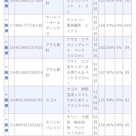
画
16
4514603257410
ルミックスペ
155
85%
6%
142
料
01
像
ット １．５
日
Ｌ
サントリ
01
サントリー
ーホール
月
画
17
4901777241145
黒烏龍茶 １
144
93%
18%
834
ディング
13
像
Ｌ×２
ス
日
アサヒ ドデ
12
アサヒ飲
カミングレー
月
画
18
4514603257618
143
104%
9%
89
料
ト ペット
02
像
５００ｍｌ
日
アサヒ 三ツ
01
矢サイダーま
アサヒ飲
月
画
19
4514603260014
る搾りももペ
142
90%
50%
89
料
05
像
ット５００ｍ
日
ｌ
カゴメ 野菜
12
生活１００と
月
画
20
4901306026793
カゴメ
ちおとめミッ
135
94%
76%
82
08
像
クス２００ｍ
日
ｌ
キリン 小岩
01
キリンビ
井 純水白
月
画
21
4909411052423
133
86%
54%
89
バレッジ
桃 ペット
05
像
４７０ｍｌ
日