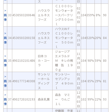
ス
日
Ｃ１０００レ
02
ハウスウ
モンウォータ
月
画
33
4530503200646
ェルネス
ースパークリ
104
359%
8%
90
02
像
フーズ
ング５００ｍ
日
ｌ
ハウスＷＦ
01
ハウスウ
Ｃ１０００レ
月
画
34
4530503200158
ェルネス
モンウォータ
104
520%
20%
84
15
像
フーズ
ー ５００ｍ
日
ｌ
ジョージア
11
日本コ
エメラルド
月
画
35
4902102101486
カ・コー
Ｍ キレの微
104
98%
59%
80
18
像
ラ
糖 缶 １９
日
０ｇ
サントリ
サントリー
01
ーホール
セブンアッ
月
画
36
4901777240308
104
85%
29%
81
ディング
プ ４９０ｍ
12
像
ス
ｌ
日
12
森永 マミ
月
画
37
4902720102193
森永乳業
ー りんご
102
99%
22%
93
03
像
１Ｌ
日
伊藤園 充実
11