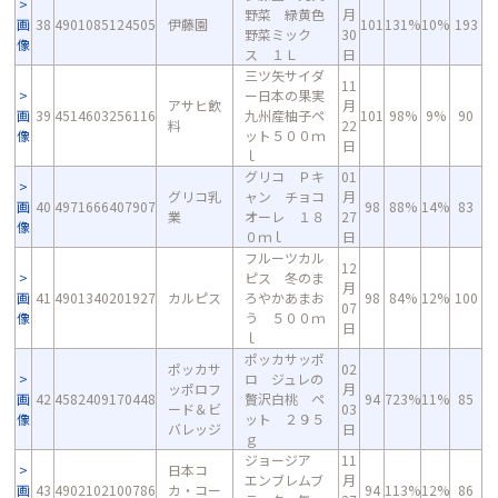
野菜 緑黄色
月
画
38
4901085124505
伊藤園
101
131%
10%
193
野菜ミック
30
像
ス １Ｌ
日
三ツ矢サイダ
11
ー日本の果実
アサヒ飲
月
画
39
4514603256116
九州産柚子ペ
101
98%
9%
90
料
22
像
ット５００ｍ
日
ｌ
グリコ Ｐキ
01
グリコ乳
ャン チョコ
月
画
40
4971666407907
98
88%
14%
83
業
オーレ １８
27
像
０ｍｌ
日
フルーツカル
12
ピス 冬のま
月
画
41
4901340201927
カルピス
ろやかあまお
98
84%
12%
100
07
像
う ５００ｍ
日
ｌ
ポッカサッポ
ポッカサ
02
ロ ジュレの
ッポロフ
月
画
42
4582409170448
贅沢白桃 ペ
94
723%
11%
85
ード＆ビ
03
像
ット ２９５
バレッジ
日
ｇ
ジョージア
11
日本コ
エンブレムブ
月
画
43
4902102100786
カ・コー
94
113%
12%
86