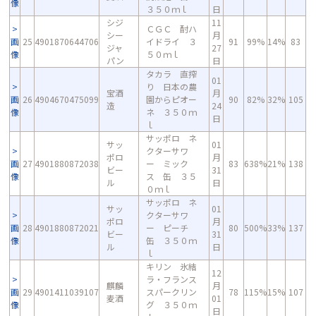
像
３５０ｍｌ
日
シジ
11
ＣＧＣ 酎ハ
シー
月
画
25
4901870644706
イドライ ３
91
99%
14%
83
ジャ
27
像
５０ｍｌ
パン
日
タカラ 直搾
01
り 日本の農
宝酒
月
画
26
4904670475099
園からピオー
90
82%
32%
105
造
24
像
ネ ３５０ｍ
日
ｌ
サッポロ ネ
サッ
01
クターサワ
ポロ
月
画
27
4901880872038
ー ミック
83
638%
21%
138
ビー
31
像
ス 缶 ３５
ル
日
０ｍｌ
サッポロ ネ
サッ
01
クターサワ
ポロ
月
画
28
4901880872021
ー ピーチ
80
500%
33%
137
ビー
31
像
缶 ３５０ｍ
ル
日
ｌ
キリン 氷結
12
ラ・フランス
麒麟
月
画
29
4901411039107
スパークリン
78
115%
15%
107
麦酒
01
像
グ ３５０ｍ
日