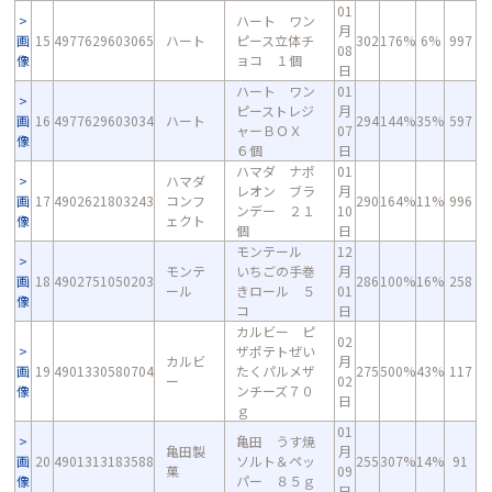
01
ハート ワン
月
画
15
4977629603065
ハート
ピース立体チ
302
176%
6%
997
08
像
ョコ １個
日
ハート ワン
01
ピーストレジ
月
画
16
4977629603034
ハート
294
144%
35%
597
ャーＢＯＸ
07
像
６個
日
ハマダ ナポ
01
ハマダ
レオン ブラ
月
画
17
4902621803243
コンフ
290
164%
11%
996
ンデー ２１
10
像
ェクト
個
日
モンテール
12
モンテ
いちごの手巻
月
画
18
4902751050203
286
100%
16%
258
ール
きロール ５
01
像
コ
日
カルビー ピ
02
ザポテトぜい
カルビ
月
画
19
4901330580704
たくパルメザ
275
500%
43%
117
ー
02
像
ンチーズ７０
日
ｇ
01
亀田 うす焼
亀田製
月
画
20
4901313183588
ソルト＆ペッ
255
307%
14%
91
菓
09
像
パー ８５ｇ
日