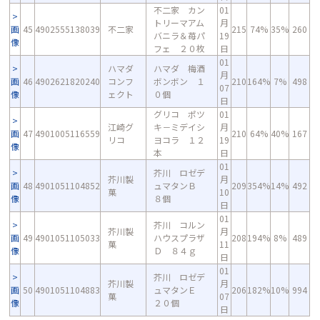
不二家 カン
01
トリーマアム
月
画
45
4902555138039
不二家
215
74%
35%
260
バニラ＆苺パ
19
像
フェ ２０枚
日
01
ハマダ
ハマダ 梅酒
月
画
46
4902621820240
コンフ
ボンボン １
210
164%
7%
498
07
像
ェクト
０個
日
グリコ ポツ
01
江崎グ
キ－ミデイシ
月
画
47
4901005116559
210
64%
40%
167
リコ
ヨコラ １２
19
像
本
日
01
芥川 ロゼデ
芥川製
月
画
48
4901051104852
ュマタンＢ
209
354%
14%
492
菓
10
像
８個
日
01
芥川 コルン
芥川製
月
画
49
4901051105033
ハウスプラザ
208
194%
8%
489
菓
11
像
Ｄ ８４ｇ
日
01
芥川 ロゼデ
芥川製
月
画
50
4901051104883
ュマタンＥ
206
182%
10%
994
菓
07
像
２０個
日