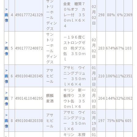
サン
金麦 糖質７
トリ
02
０％オフ カ
ーホ
月
画
4
4901777241329
レー付 ３５
298
88%
6%
2369
ール
02
像
０ｍｌ×６×
ディン
日
４
グス
サン
－１９６度Ｃ
トリ
02
ストロングゼ
ーホ
月
画
5
4901777240872
ロ 桃ダブル
283
674%
67%
103
ール
02
像
缶 ３５０ｍ
ディン
日
ｌ
グス
アサヒ ウイ
01
アサ
ニングブリュ
月
画
6
4901004020345
ヒビ
210
106%
11%
2351
ー ３５０ｍ
18
像
ール
ｌ×６×４
日
キリン 新一
02
麒麟
番搾り スタ
月
画
7
4901411040295
204
144%
32%
1062
麦酒
ウト缶 ３５
03
像
０ｍｌ×６
日
アサヒ ウイ
01
アサ
ニングブリュ
月
画
8
4901004020338
ヒビ
197
75%
68%
605
ー ３５０ｍ
19
像
ール
ｌ×６
日
キリン 本搾
01