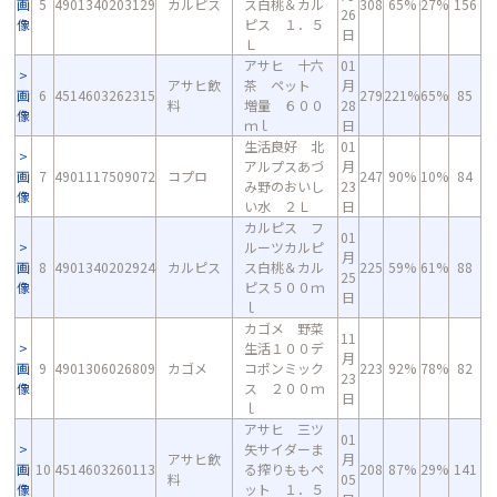
画
5
4901340203129
カルピス
ス白桃＆カル
308
65%
27%
156
26
像
ピス １．５
日
Ｌ
アサヒ 十六
01
アサヒ飲
茶 ペット
月
画
6
4514603262315
279
221%
65%
85
料
増量 ６００
28
像
ｍｌ
日
生活良好 北
01
アルプスあづ
月
画
7
4901117509072
コプロ
247
90%
10%
84
み野のおいし
23
像
い水 ２Ｌ
日
カルピス フ
01
ルーツカルピ
月
画
8
4901340202924
カルピス
ス白桃＆カル
225
59%
61%
88
25
像
ピス５００ｍ
日
ｌ
カゴメ 野菜
11
生活１００デ
月
画
9
4901306026809
カゴメ
コポンミック
223
92%
78%
82
23
像
ス ２００ｍ
日
ｌ
アサヒ 三ツ
01
矢サイダーま
アサヒ飲
月
画
10
4514603260113
る搾りももペ
208
87%
29%
141
料
05
像
ット １．５