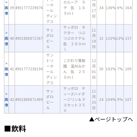
カルーア ラ
ーホ
月
画
39
4901777239876
テ 缶 １８
34
136%
6%
164
ール
17
像
５ｍｌ
ディン
日
グス
サッポロ ネ
サッ
11
クター つぶ
ポロ
月
画
40
4901880871567
つぶカクテル
32
110%
13%
157
ビー
18
像
缶 ２８０ｍ
ル
日
ｌ
サン
トリ
こだわり果樹
12
ーホ
園 温州みか
月
画
41
4901777238190
30
103%
7%
109
ール
ん 缶 ２５
01
像
ディン
０ｍｌ
日
グス
サッポロ テ
サッ
11
ィーズハイダ
ポロ
月
画
42
4901880871499
ージリン＆マ
24
104%
9%
107
ビー
25
像
スカット３５
ル
日
０
▲ページトップへ
■飲料