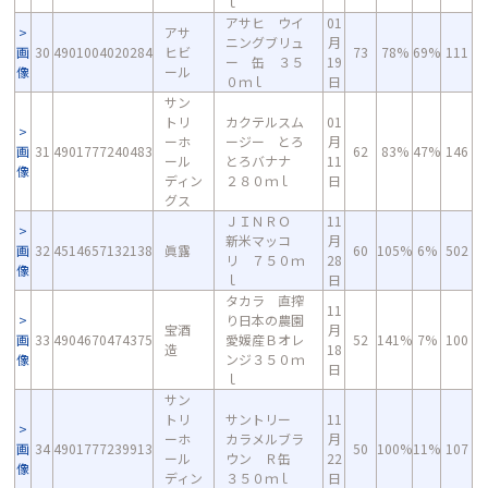
ｌ
アサヒ ウイ
01
アサ
ニングブリュ
月
画
30
4901004020284
ヒビ
73
78%
69%
111
ー 缶 ３５
19
像
ール
０ｍｌ
日
サン
トリ
カクテルスム
01
ーホ
ージー とろ
月
画
31
4901777240483
62
83%
47%
146
ール
とろバナナ
11
像
ディン
２８０ｍｌ
日
グス
ＪＩＮＲＯ
11
新米マッコ
月
画
32
4514657132138
眞露
60
105%
6%
502
リ ７５０ｍ
28
像
ｌ
日
タカラ 直搾
11
り日本の農園
宝酒
月
画
33
4904670474375
愛媛産Ｂオレ
52
141%
7%
100
造
18
像
ンジ３５０ｍ
日
ｌ
サン
トリ
サントリー
11
ーホ
カラメルブラ
月
画
34
4901777239913
50
100%
11%
107
ール
ウン Ｒ缶
22
像
ディン
３５０ｍｌ
日