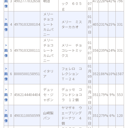
画
3
4902777032658
明治
472
228%
41%
796
ック ６０５
07
像
ｇ
日
メリー
01
チョコ
メリー ミス
月
画
4
4979103200104
レート
405
231%
25%
331
ターカカオ
07
像
カムパ
日
ニー
メリー
01
チョコ
メリー チョ
月
画
5
4979103200111
レート
コレートミッ
356
239%
24%
331
07
像
カムパ
クス
日
ニー
01
フェレロ コ
イタリ
月
画
6
8000500158951
レクション
352
186%
10%
1587
ア
09
像
Ｔ－２４
日
01
デュッ
デュッセ コ
月
画
7
4562144404404
セ・ジ
フレドショコ
351
179%
9%
553
28
像
ャポン
ラ １２個
日
ヤマザキ ウ
12
山崎製
ェーブリング
月
画
8
4903110050599
351
279%
6%
120
パン
ドーナツ ４
01
像
個
日