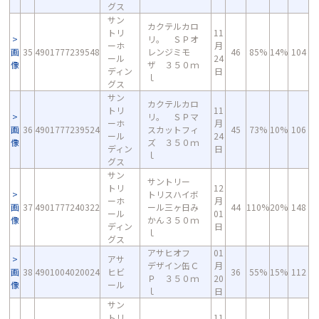
グス
サン
カクテルカロ
トリ
11
リ。 ＳＰオ
ーホ
月
画
35
4901777239548
レンジミモ
46
85%
14%
104
ール
24
像
ザ ３５０ｍ
ディン
日
ｌ
グス
サン
カクテルカロ
トリ
11
リ。 ＳＰマ
ーホ
月
画
36
4901777239524
スカットフィ
45
73%
10%
106
ール
24
像
ズ ３５０ｍ
ディン
日
ｌ
グス
サン
サントリー
トリ
12
トリスハイボ
ーホ
月
画
37
4901777240322
ール三ヶ日み
44
110%
20%
148
ール
01
像
かん３５０ｍ
ディン
日
ｌ
グス
アサヒオフ
01
アサ
デザイン缶Ｃ
月
画
38
4901004020024
ヒビ
36
55%
15%
112
Ｐ ３５０ｍ
20
像
ール
ｌ
日
サン
トリ
11