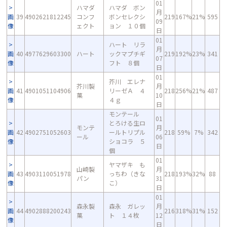
01
ハマダ
ハマダ ボン
月
画
39
4902621812245
コンフ
ボンセレクシ
219
167%
21%
595
09
像
ェクト
ョン １０個
日
01
ハート リラ
月
画
40
4977629603300
ハート
ックマプチギ
219
192%
23%
341
07
像
フト ８個
日
01
芥川 エレナ
芥川製
月
画
41
4901051104906
リーゼＡ ４
218
256%
21%
487
菓
10
像
４ｇ
日
モンテール
01
とろける生ロ
モンテ
月
画
42
4902751052603
ールトリプル
218
59%
7%
342
ール
06
像
ショコラ ５
日
個
01
ヤマザキ も
山崎製
月
画
43
4903110051978
っちわ（きな
218
193%
32%
88
パン
31
像
こ）
日
01
森永製
森永 ガレッ
月
画
44
4902888200243
216
318%
31%
152
菓
ト １４枚
12
像
日