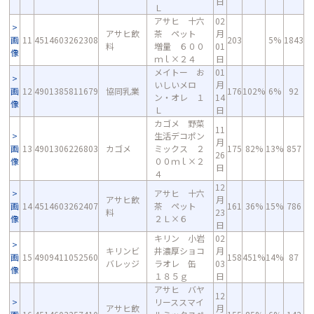
日
Ｌ
アサヒ 十六
02
アサヒ飲
茶 ペット
月
画
11
4514603262308
203
5%
1843
料
増量 ６００
01
像
ｍｌ×２４
日
メイトー お
01
いしいメロ
月
画
12
4901385811679
協同乳業
176
102%
6%
92
ン・オレ １
14
像
Ｌ
日
カゴメ 野菜
11
生活デコポン
月
画
13
4901306226803
カゴメ
ミックス ２
175
82%
13%
857
26
像
００ｍｌ×２
日
４
12
アサヒ 十六
アサヒ飲
月
画
14
4514603262407
茶 ペット
161
36%
15%
786
料
23
像
２Ｌ×６
日
キリン 小岩
02
キリンビ
井濃厚ショコ
月
画
15
4909411052560
158
451%
14%
87
バレッジ
ラオレ 缶
03
像
１８５ｇ
日
アサヒ バヤ
12
リーススマイ
アサヒ飲
月