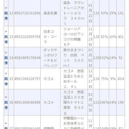
森永 マウン
01
トレーニアガ
月
画
22
4902720101806
森永乳業
トーショコ
132
93%
29%
101
22
像
ラ ２４０ｍ
日
ｌ
ジョージア
11
日本コ
ヨーロピアン
月
画
23
4902102099769
カ・コー
128
81%
10%
401
コクの微糖
19
像
ラ
６Ｐ
日
ポッカサ
素のままづく
02
ッポロフ
り 白桃 ペ
月
画
24
4582409170844
120
632%
24%
91
ード＆ビ
ット ５００
02
像
バレッジ
ｍｌ
日
カゴメ 野菜
12
生活とちおと
月
画
25
4901306226797
カゴメ
116
75%
9%
854
めボール
17
像
２．４Ｌ
日
カゴメ 野菜
02
生活１００太
月
画
26
4901306040089
カゴメ
陽のトマトと
115
245%
34%
198
02
像
果実 ９３０
日
ｇ
伊藤園お～い
11
お茶抹茶ひと
月
画
27
4901085061640
伊藤園
さじ冬緑茶ペ
114
104%
19%
82