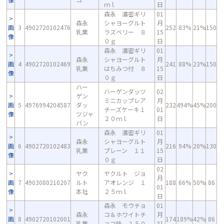
ｍｌ
日
森永 濃密ギリ
01
森永
シャヨーグルト
月
画
3
4902720102476
252
83%
21%
150
乳業
ラズベリー ８
15
像
０ｇ
日
森永 濃密ギリ
01
森永
シャヨーグルト
月
画
4
4902720102469
241
88%
23%
150
乳業
はちみつ付 ８
15
像
０ｇ
日
ハー
ハーゲンダッツ
02
ゲン
ミニカップレア
月
画
5
4976994204587
ダッ
232
494%
45%
200
チーズケーキ１
01
像
ツジャ
２０ｍｌ
日
パン
森永 濃密ギリ
01
森永
シャヨーグルト
月
画
6
4902720102483
216
94%
20%
130
乳業
プレーン １１
15
像
０ｇ
日
02
ヤク
ヤクルト ジョ
月
画
7
4903080210207
ルト
アオレンジ １
188
66%
50%
86
01
像
本社
２５ｍｌ
日
森永 モウチョ
01
森永
コ＆ホワイトチ
月
画
8
4902720102001
174
189%
42%
86
乳業
ョコ味 １５０
31