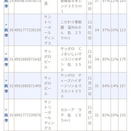
画
29
4904670474375
愛媛産Ｂオレ
37
97%
11%
103
造
18
像
ンジ３５０ｍ
日
ｌ
サン
トリ
こだわり果樹
12
ーホ
園 温州みか
月
画
30
4901777238190
34
97%
10%
113
ール
ん 缶 ２５
01
像
ディン
０ｍｌ
日
グス
サッポロ Ｃ
サッ
11
Ｊおいしいマ
ポロ
月
画
31
4901880871642
ッコリ＜ゆず
34
85%
11%
179
ビー
11
像
＞ 缶 ３５
ル
日
０
サッポロ テ
サッ
11
ィーズハイダ
ポロ
月
画
32
4901880871499
ージリン＆マ
31
84%
14%
107
ビー
25
像
スカット３５
ル
日
０
サン
トリ
11
カルーア ラ
ーホ
月
画
33
4901777239876
テ 缶 １８
31
82%
10%
155
ール
17
像
５ｍｌ
ディン
日
グス