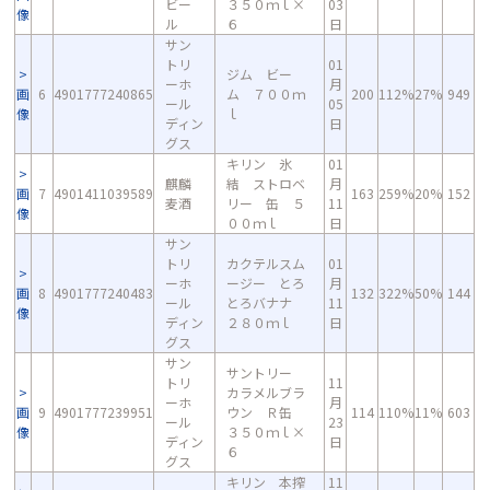
ビー
３５０ｍｌ×
03
像
ル
６
日
サン
トリ
01
ジム ビー
ーホ
月
画
6
4901777240865
ム ７００ｍ
200
112%
27%
949
ール
05
像
ｌ
ディン
日
グス
キリン 氷
01
麒麟
結 ストロベ
月
画
7
4901411039589
163
259%
20%
152
麦酒
リー 缶 ５
11
像
００ｍｌ
日
サン
トリ
カクテルスム
01
ーホ
ージー とろ
月
画
8
4901777240483
132
322%
50%
144
ール
とろバナナ
11
像
ディン
２８０ｍｌ
日
グス
サン
サントリー
トリ
11
カラメルブラ
ーホ
月
画
9
4901777239951
ウン Ｒ缶
114
110%
11%
603
ール
23
像
３５０ｍｌ×
ディン
日
６
グス
キリン 本搾
11