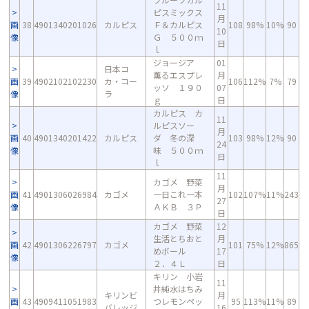
11
ピスミックス
月
画
38
4901340201026
カルピス
Ｆ＆カルピス
108
98%
10%
90
10
像
Ｇ ５００ｍ
日
ｌ
ジョージア
01
日本コ
薫るエスプレ
月
画
39
4902102102230
カ・コー
106
112%
7%
79
ッソ １９０
07
像
ラ
ｇ
日
カルピス カ
11
ルピスソー
月
画
40
4901340201422
カルピス
ダ 冬の深
103
98%
12%
90
24
像
味 ５００ｍ
日
ｌ
11
カゴメ 野菜
月
画
41
4901306026984
カゴメ
一日これ一本
102
107%
11%
243
27
像
ＡＫＢ ３Ｐ
日
カゴメ 野菜
12
生活とちおと
月
画
42
4901306226797
カゴメ
101
75%
12%
865
めボール
17
像
２．４Ｌ
日
キリン 小岩
11
井純水はちみ
キリンビ
月
画
43
4909411051983
つレモンペッ
95
113%
11%
89
バレッジ
16