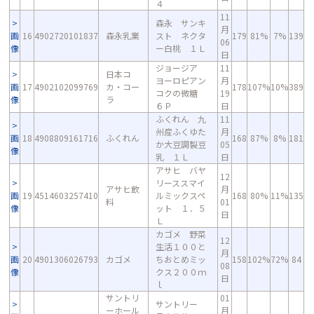
４
11
森永 サンキ
月
画
16
4902720101837
森永乳業
スト ネクタ
179
81%
7%
139
06
像
ー白桃 １Ｌ
日
ジョージア
11
日本コ
ヨーロピアン
月
画
17
4902102099769
カ・コー
178
107%
10%
389
コクの微糖
19
像
ラ
６Ｐ
日
ふくれん 九
11
州産ふくゆた
月
画
18
4908809161716
ふくれん
168
87%
8%
181
か大豆調製豆
05
像
乳 １Ｌ
日
アサヒ バヤ
12
リーススマイ
アサヒ飲
月
画
19
4514603257410
ルミックスペ
168
80%
11%
135
料
01
像
ット １．５
日
Ｌ
カゴメ 野菜
12
生活１００と
月
画
20
4901306026793
カゴメ
ちおとめミッ
158
102%
72%
84
08
像
クス２００ｍ
日
ｌ
サントリ
01
サントリー
ーホール
月