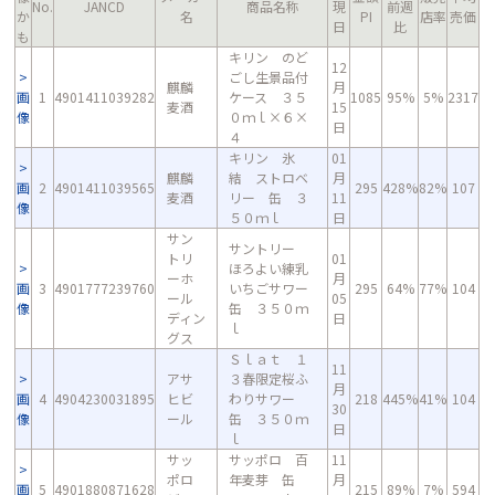
No.
JANCD
商品名称
現
前週
か
名
PI
店率
売価
日
比
も
キリン のど
12
ごし生景品付
麒麟
月
画
1
4901411039282
ケース ３５
1085
95%
5%
2317
麦酒
15
像
０ｍｌ×６×
日
４
キリン 氷
01
麒麟
結 ストロベ
月
画
2
4901411039565
295
428%
82%
107
麦酒
リー 缶 ３
11
像
５０ｍｌ
日
サン
サントリー
トリ
01
ほろよい練乳
ーホ
月
画
3
4901777239760
いちごサワー
295
64%
77%
104
ール
05
像
缶 ３５０ｍ
ディン
日
ｌ
グス
Ｓｌａｔ １
11
アサ
３春限定桜ふ
月
画
4
4904230031895
ヒビ
わりサワー
218
445%
41%
104
30
像
ール
缶 ３５０ｍ
日
ｌ
サッ
サッポロ 百
11
ポロ
年麦芽 缶
月
画
5
4901880871628
215
89%
7%
594