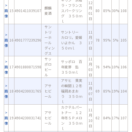
12
ラ・フランス
麒麟
月
画
15
4901411039107
スパークリン
80
85%
30%
108
麦酒
01
像
グ ３５０ｍ
日
ｌ
サン
トリ
サントリー
11
ーホ
カロリ。愛媛
月
画
16
4901777239296
78
95%
5%
105
ール
いよかん ３
17
像
ディン
５０ｍｌ
日
グス
サッ
11
サッポロ 百
ポロ
月
画
17
4901880871598
年麦芽 缶
76
94%
10%
106
ビー
03
像
３５０ｍｌ
ル
日
アサヒ 果実
11
アサ
の瞬間１２冬
月
画
18
4904230031765
ヒビ
福岡あまお
69
85%
19%
104
07
像
ール
う ３５０ｍ
日
ｌ
カクテルパー
11
アサ
トナー １２
月
画
19
4904230031741
ヒビ
年冬ＳＰメロ
62
84%
17%
107
10
像
ール
ン ３５０ｍ
日
ｌ