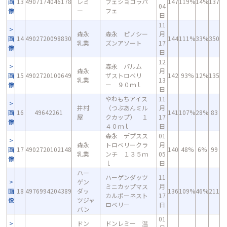
画
13
4907174046178
レミ
フェショコラパ
147
119%
14%
137
04
像
ー
フェ
日
11
森永
森永 ピノシー
月
画
14
4902720098830
144
111%
33%
350
乳業
ズンアソート
17
像
日
12
森永 パルム
森永
月
画
15
4902720100649
ザストロベリ
142
93%
12%
135
乳業
13
像
ー ９０ｍｌ
日
やわもちアイス
11
井村
（つぶあんミル
月
画
16
49642261
141
107%
28%
83
屋
クカップ） １
17
像
４０ｍｌ
日
森永 デプスス
01
森永
トロベリークラ
月
画
17
4902720102148
140
48%
6%
99
乳業
ンチ １３５ｍ
05
像
ｌ
日
ハー
ハーゲンダッツ
11
ゲン
ミニカップマス
月
画
18
4976994204389
ダッ
136
109%
46%
211
カルポーネスト
17
像
ツジャ
ロベリー
日
パン
01
ドン
ドンレミー 温