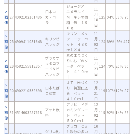
日
ジョージア
11
日本コ
エメラルド
月
画
27
4902102101486
カ・コー
Ｍ キレの微
125
94%
58%
79
18
像
ラ
糖 缶 １９
日
０ｇ
キリン メッ
11
キリンビ
ツコーラ ペ
月
画
28
4909411051648
124
89%
9%
427
バレッジ
ット ４８０
02
像
ｍｌ×４
日
素のままづく
ポッカサ
11
りいちごのソ
ッポロフ
月
画
29
4582155812357
ーダ ペッ
124
79%
20%
90
ード＆ビ
23
像
ト ４１０ｍ
バレッジ
日
ｌ
ＪＴ 米づく
12
日本たば
り 特選仕込
月
画
30
4902210559698
119
107%
12%
87
こ産業
み ペット
21
像
４１０ｍｌ
日
アサヒ ドデ
12
アサヒ飲
カミングレー
月
画
31
4514603257618
119
92%
14%
88
料
ト ペット
02
像
５００ｍｌ
日
グリコ Ｃａ
10
グリコ乳
と鉄分の多い
月