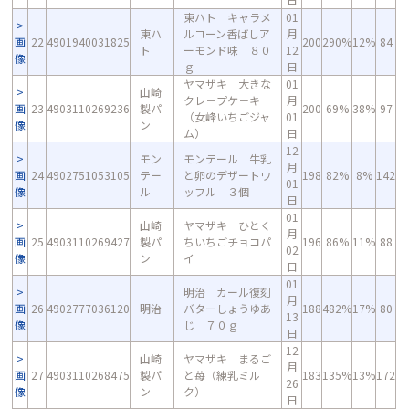
東ハト キャラメ
01
東ハ
ルコーン香ばしア
月
画
22
4901940031825
200
290%
12%
84
ト
ーモンド味 ８０
12
像
ｇ
日
ヤマザキ 大きな
01
山崎
クレ－プケ－キ
月
画
23
4903110269236
製パ
200
69%
38%
97
（女峰いちごジャ
01
像
ン
ム）
日
12
モン
モンテール 牛乳
月
画
24
4902751053105
テー
と卵のデザートワ
198
82%
8%
142
01
像
ル
ッフル ３個
日
01
山崎
ヤマザキ ひとく
月
画
25
4903110269427
製パ
ちいちごチョコパ
196
86%
11%
88
02
像
ン
イ
日
01
明治 カール復刻
月
画
26
4902777036120
明治
バターしょうゆあ
188
482%
17%
80
13
像
じ ７０ｇ
日
12
山崎
ヤマザキ まるご
月
画
27
4903110268475
製パ
と苺（練乳ミル
183
135%
13%
172
26
像
ン
ク）
日