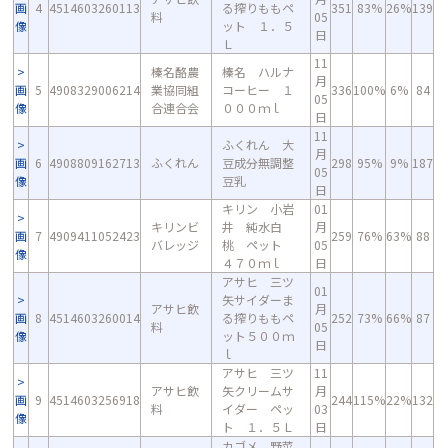
画
4
4514603260113
る搾りももペ
351
83%
26%
139
料
05
像
ット １．５
日
Ｌ
11
榛名酪農
榛名 ハルナ
月
画
5
4908329006214
業協同組
コーヒー １
336
100%
6%
84
05
像
合連合会
０００ｍｌ
日
11
ふくれん 大
月
画
6
4908809162713
ふくれん
豆成分無調整
298
95%
9%
187
05
像
豆乳
日
キリン 小岩
01
キリンビ
井 純水白
月
画
7
4909411052423
259
76%
63%
88
バレッジ
桃 ペット
05
像
４７０ｍｌ
日
アサヒ 三ツ
01
矢サイダーま
アサヒ飲
月
画
8
4514603260014
る搾りももペ
252
73%
66%
87
料
05
像
ット５００ｍ
日
ｌ
アサヒ 三ツ
11
アサヒ飲
矢クリームサ
月
画
9
4514603256918
244
115%
22%
132
料
イダー ペッ
03
像
ト １．５Ｌ
日
カゴメ 野菜