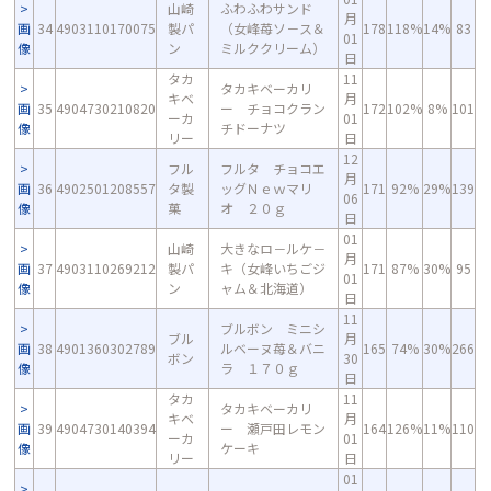
山崎
ふわふわサンド
月
画
34
4903110170075
製パ
（女峰苺ソ－ス＆
178
118%
14%
83
01
像
ン
ミルククリーム）
日
タカ
11
タカキベーカリ
キベ
月
画
35
4904730210820
ー チョコクラン
172
102%
8%
101
ーカ
01
像
チドーナツ
リー
日
12
フル
フルタ チョコエ
月
画
36
4902501208557
タ製
ッグＮｅｗマリ
171
92%
29%
139
06
像
菓
オ ２０ｇ
日
01
山崎
大きなロ－ルケ－
月
画
37
4903110269212
製パ
キ（女峰いちごジ
171
87%
30%
95
01
像
ン
ャム＆北海道）
日
11
ブルボン ミニシ
ブル
月
画
38
4901360302789
ルベーヌ苺＆バニ
165
74%
30%
266
ボン
30
像
ラ １７０ｇ
日
タカ
11
タカキベーカリ
キベ
月
画
39
4904730140394
ー 瀬戸田レモン
164
126%
11%
110
ーカ
01
像
ケーキ
リー
日
01