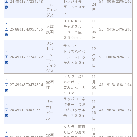
画
24
4901777239548
レンジミモ
54
90%
22%
106
ール
24
像
ザ ３５０ｍ
ディン
日
ｌ
グス
ＪＩＮＲＯ
11
大韓
チャミスル
月
画
25
8801048951406
51
94%
14%
296
民国
１８．５度
06
像
３６０ｍｌ
日
サン
サントリー
トリ
12
トリスハイボ
ーホ
月
画
26
4901777240322
ール三ヶ日み
51
100%
26%
150
ール
01
像
かん３５０ｍ
ディン
日
ｌ
グス
タカラ 焼酎
11
宝酒
ハイボール
月
画
27
4904670474504
48
91%
8%
104
造
黄みかん ３
03
像
５０ｍｌ
日
サッポロ ネ
サッ
11
クター つぶ
ポロ
月
画
28
4901880871567
つぶカクテル
45
96%
18%
157
ビー
18
像
缶 ２８０ｍ
ル
日
ｌ
タカラ 直搾
11
り日本の農園
宝酒
月