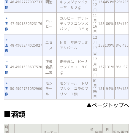
画
46
4902777032733
明治
キッスジャンドゥ
154
453%
52%
206
12
像
ーヤ ６０ｇ
日
11
カルビー ポテト
カル
月
画
47
4901330523176
チップスコンソメ
153
80%
18%
190
ビー
16
像
パンチ １３５ｇ
日
12
エヌ
ＮＳ 堂島プレミ
月
画
48
4969244025827
153
139%
8%
485
エス
アムバーム
17
像
日
12
正栄
正栄食品 ピーナ
月
画
49
4901638637520
食品
ッツチョコ ８０
152
131%
9%
97
03
像
工業
ｇ
日
01
モン
モンテール トリ
月
画
50
4902751052900
テー
プルショコラのプ
151
94%
15%
153
06
像
ル
リン １個
日
▲ページトップへ
■酒類
画
出
PI
像
メーカー
金額
販売
平均