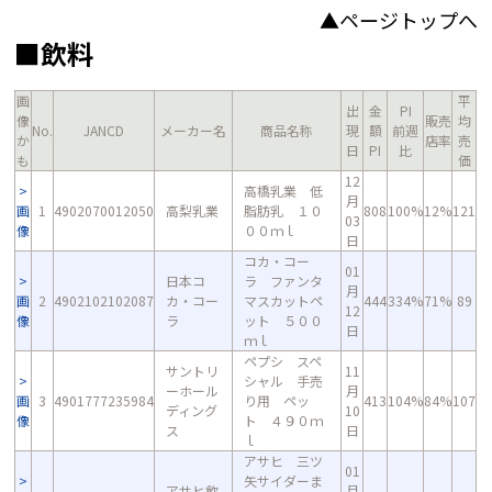
▲ページトップへ
■飲料
画
平
出
金
PI
像
販売
均
No.
JANCD
メーカー名
商品名称
現
額
前週
か
店率
売
日
PI
比
も
価
12
高橋乳業 低
月
画
1
4902070012050
高梨乳業
脂肪乳 １０
808
100%
12%
121
03
像
００ｍｌ
日
コカ・コー
01
日本コ
ラ ファンタ
月
画
2
4902102102087
カ・コー
マスカットペ
444
334%
71%
89
12
像
ラ
ット ５００
日
ｍｌ
ペプシ スペ
サントリ
11
シャル 手売
ーホール
月
画
3
4901777235984
り用 ペッ
413
104%
84%
107
ディング
10
像
ト ４９０ｍ
ス
日
ｌ
アサヒ 三ツ
01
矢サイダーま
アサヒ飲
月