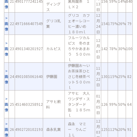
画
21
4901777241145
黒烏龍茶 １
156
59%
14%
840
ディング
13
像
Ｌ×２
ス
日
グリコ カフ
12
グリコ乳
ェオーレコー
月
画
22
4971666407549
154
175%
26%
79
業
ヒー濃いめ
24
像
１８０ｍｌ
日
フルーツカル
12
ピス 冬のま
月
画
23
4901340201927
カルピス
ろやかあまお
142
78%
30%
100
07
像
う ５００ｍ
日
ｌ
伊藤園お～い
11
お茶抹茶ひと
月
画
24
4901085061640
伊藤園
さじ冬緑茶ペ
130
115%
25%
82
22
像
ット５００ｍ
日
ｌ
アサヒ 大人
01
ワンダザ・ス
アサヒ飲
月
画
25
4514603258912
タンダード
126
99%
50%
64
料
05
像
缶 １８５ｍ
日
ｌ
12
森永 マミ
月
画
26
4902720102193
森永乳業
ー りんご
125
112%
20%
91
03
像
１Ｌ