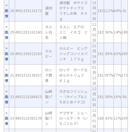
湖池屋 Ｍサイズ
10
湖池
ポテトチップス
月
画
28
4901335110173
182
112%
64%
81
屋
うすしお味 ６０
30
像
ｇ
日
12
ネス
ネスレ エアロ
月
画
29
4902201161343
レ日
ミニ イチゴ ２
182
90%
14%
249
02
像
本
２個
日
11
カルビー ビッグ
カル
月
画
30
4901330523183
バッグコンソメパ
181
89%
65%
209
ビー
16
像
ンチ １７０ｇ
日
01
ロッ
ロッテ ガーナな
月
画
31
4903333136957
テ商
めらかトリュフ
181
787%
17%
173
13
像
事
６１ｇ
日
12
山崎
大きなツインシュ
月
画
32
4903110266815
製パ
－（ホイップ＆と
181
88%
16%
80
01
像
ン
ちおとめイチゴ）
日
12
山崎
ヤマザキ シュ－
月
画
33
4903110265139
製パ
ロ－ルケ－キ（い
180
65%
11%
109
01
像
ン
ちごミルク）
日
01