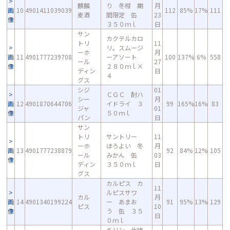
麒麟
り 冬柑 期
月
画
10
4901411039039
112
85%
17%
111
麦酒
間限定 缶
23
像
３５０ｍｌ
日
サン
カクテルカロ
トリ
11
リ。スムージ
ーホ
月
画
11
4901777239708
ーアソート
100
137%
6%
558
ール
27
像
２８０ｍｌ×
ディン
日
４
グス
シジ
01
ＣＧＣ 酎ハ
シー
月
画
12
4901870644706
イドライ ３
99
165%
16%
83
ジャ
01
像
５０ｍｌ
パン
日
サン
トリ
サントリー
11
ーホ
ほろよい 冬
月
画
13
4901777238879
92
84%
12%
105
ール
みかん 缶
03
像
ディン
３５０ｍｌ
日
グス
カルピス カ
11
ルピスサワ
カル
月
画
14
4901340199224
ー あまお
91
95%
13%
129
ピス
10
像
う 缶 ３５
日
０ｍｌ
キリン 氷結