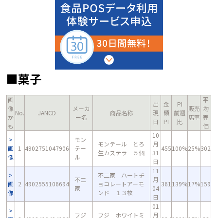
■菓子
画
平
出
金
PI
像
メーカ
販売
均
No.
JANCD
商品名称
現
額
前週
か
ー名
店率
売
日
PI
比
も
価
10
モン
モンテール とろ
月
画
1
4902751047906
テー
455
100%
25%
302
生カステラ ５個
31
像
ル
日
11
不二家 ハートチ
不二
月
画
2
4902555106694
ョコレートアーモ
361
139%
17%
159
家
04
像
ンド １３枚
日
01
フジ
フジ ホワイトミ
月