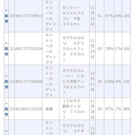
サン
トリ
サントリー
11
ーホ
カラメルブラ
月
画
20
4901777239913
61
97%
20%
108
ール
ウン Ｒ缶
22
像
ディン
３５０ｍｌ
日
グス
サン
カクテルカロ
トリ
11
リ。 ＳＰマ
ーホ
月
画
21
4901777239524
スカットフィ
60
78%
17%
106
ール
24
像
ズ ３５０ｍ
ディン
日
ｌ
グス
サン
カクテルスム
トリ
10
ージー とろ
ーホ
月
画
22
4901777238688
とろ洋梨アッ
59
134%
9%
145
ール
27
像
プル２８０ｍ
ディン
日
ｌ
グス
ＪＩＮＲＯ
11
新米マッコ
月
画
23
4514657132138
眞露
55
87%
7%
499
リ ７５０ｍ
28
像
ｌ
日
サン
カクテルカロ
トリ
11
リ。 ＳＰオ
ーホ
月