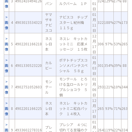
画
3
4902410494126
324
129%
17%
88
パン
ルクバーム １Ｐ
01
像
日
ヤマ
01
ナビスコ チップ
ザキ
月
画
4
4903015534323
スターＬ紀州梅
322
188%
27%
173
ナビ
11
像
１１５ｇ
スコ
日
12
ネス
ネスレ キットカ
月
画
5
4902201166218
レ日
ットミニ 応援メ
306
97%
53%
265
17
像
本
ッセージ １５枚
日
01
ポテトチップスコ
カル
月
画
6
4901330523220
ンソメパンチスペ
301
354%
39%
88
ビー
03
像
シャル ５８ｇ
日
モンテール とろ
01
モン
ける生ロールトリ
月
画
7
4902751052603
テー
293
121%
10%
344
プルショコラ ５
06
像
ル
個
日
12
ネス
ネスレ キットカ
月
画
8
4902201166225
レ日
ットミニ紅白パッ
265
93%
71%
263
17
像
本
ク １４枚入
日
01
プレシア ４つに
プレ
月
画
9
4933602278316
切れてる至福のク
264
119%
22%
334