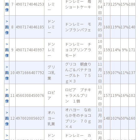
ドンレミー 苺
月
画
7
4907174046253
レミ
173
125%
15%
188
ショートケーキ
04
像
ー
日
01
ドン
ドンレミー モ
月
画
8
4907174046185
レミ
160
119%
13%
140
ンブランパフェ
05
像
ー
日
10
ドン
ドンレミー チ
月
画
9
4907174045997
レミ
ョコプリンアラ
159
114%
9%
171
31
像
ー
モード
日
グリコ 朝食り
11
グリ
んご＆バナナヨ
月
画
10
4971666407792
コ乳
159
107%
11%
137
ーグルト ７５
11
像
業
ｇ×３
日
11
ロピア プチキ
ロピ
月
画
11
4560308450076
ャラメルプリ
157
119%
16%
102
ア
01
像
ン １個
日
オハヨー なめ
11
オハ
らか冬のチョコ
月
画
12
4970020056027
ヨー
148
102%
50%
160
プリン ７０ｇ
30
像
乳業
×４
日
01
ドン
ドンレミー カ
月