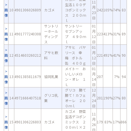
11
生活１００デ
月
画
10
4901306026809
カゴメ
コポンミック
242
105%
74%
83
23
像
ス ２００ｍ
日
ｌ
サントリ
サントリー
01
ーホール
セブンアッ
月
画
11
4901777240308
223
413%
31%
89
ディング
プ ４９０ｍ
12
像
ス
ｌ
日
アサヒ バヤ
01
アサヒ飲
リース 幸
月
画
12
4514603260212
221
491%
41%
90
料
梅 ボトル
12
像
缶 ４００ｇ
日
メイトー お
01
いしいメロ
月
画
13
4901385811679
協同乳業
207
7%
94
ン・オレ １
14
像
Ｌ
日
グリコ 勝て
12
グリコ乳
勝て！カフェ
月
画
14
4971666407518
201
190%
27%
80
業
オーレ ２０
24
像
０ｍｌ
日
カゴメ 野菜
11
生活デコポン
月
画
15
4901306226803
カゴメ
ミックス ２
179
83%
17%
866
26
像
００ｍｌ×２
日