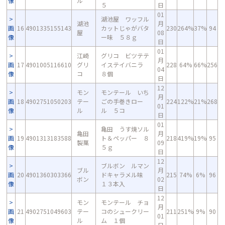
像
ル
５
日
01
湖池屋 ワッフル
湖池
月
画
16
4901335155143
カットじゃがバタ
230
264%
37%
94
屋
08
像
ー味 ５８ｇ
日
01
江崎
グリコ ビツテテ
月
画
17
4901005116610
グリ
イステイバニラ
228
64%
66%
256
04
像
コ
８個
日
12
モン
モンテール いち
月
画
18
4902751050203
テー
ごの手巻きロー
224
122%
21%
268
01
像
ル
ル ５コ
日
01
亀田 うす焼ソル
亀田
月
画
19
4901313183588
ト＆ペッパー ８
218
419%
19%
95
製菓
09
像
５ｇ
日
12
ブルボン ルマン
ブル
月
画
20
4901360303366
ドキャラメル味
215
74%
6%
96
ボン
02
像
１３本入
日
12
モン
モンテール チョ
月
画
21
4902751049603
テー
コのシュークリー
211
251%
9%
90
01
像
ル
ム １個
日