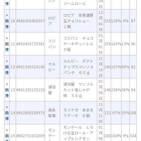
シア
04
像
リームロール
日
12
ロピア 本格濃厚
ロピ
月
画
10
4560308450397
生チョコシュー
259
130%
9%
87
ア
01
像
１個
日
01
フジパン チョコ
フジ
月
画
11
4902410725381
ケーキザッハトル
259
103%
13%
90
パン
01
像
テ風
日
11
カルビー ポテト
カル
月
画
12
4901330523145
チップスコンソメ
243
107%
98%
82
ビー
16
像
パンチ ６０ｇ
日
01
湖池屋 ワッフル
湖池
月
画
13
4901335155150
カット塩じゃが
240
238%
36%
94
屋
08
像
味 ５８ｇ
日
11
森永
モリナガ あまお
月
画
14
4902888189975
232
97%
55%
208
製菓
うケーキ ６個
21
像
日
モンテール とろ
01
モン
ける生ロール・ア
月
画
15
4902751052009
テー
230
104%
9%
334
ップルシナモン
06