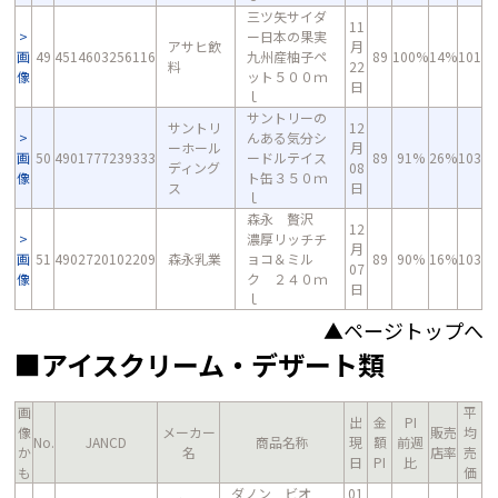
三ツ矢サイダ
11
ー日本の果実
アサヒ飲
月
画
49
4514603256116
九州産柚子ペ
89
100%
14%
101
料
22
像
ット５００ｍ
日
ｌ
サントリーの
サントリ
12
んある気分シ
ーホール
月
画
50
4901777239333
ードルテイス
89
91%
26%
103
ディング
08
像
ト缶３５０ｍ
ス
日
ｌ
森永 贅沢
12
濃厚リッチチ
月
画
51
4902720102209
森永乳業
ョコ＆ミル
89
90%
16%
103
07
像
ク ２４０ｍ
日
ｌ
▲ページトップへ
■アイスクリーム・デザート類
画
平
出
金
PI
像
メーカー
販売
均
No.
JANCD
商品名称
現
額
前週
か
名
店率
売
日
PI
比
も
価
ダノン ビオ
01