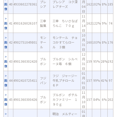
プレ
プレシア コク深
月
画
40
4933602278361
162
102%
8%
185
シア
レアチーズ
04
像
日
11
三幸
三幸 ちいさなぱ
月
画
41
4901626026107
162
122%
9%
74
製菓
りんこ ７０ｇ
14
像
日
10
モン
モンテール チョ
月
画
42
4902751049801
テー
コかすてらロー
160
103%
8%
176
31
像
ル
ル ３個
日
12
ブル
ブルボン シルベ
月
画
43
4901360302420
159
95%
28%
192
ボン
ーヌ苺 ６個
31
像
日
01
フジ ジャージー
フジ
月
画
44
4902410725411
牛乳プチロール
157
99%
41%
97
パン
01
像
６Ｐ
日
11
ブルボン ポテル
ブル
月
画
45
4901360300426
カファミリー １
157
84%
6%
202
ボン
10
像
９０ｇ
日
01
明治 メルティー
月