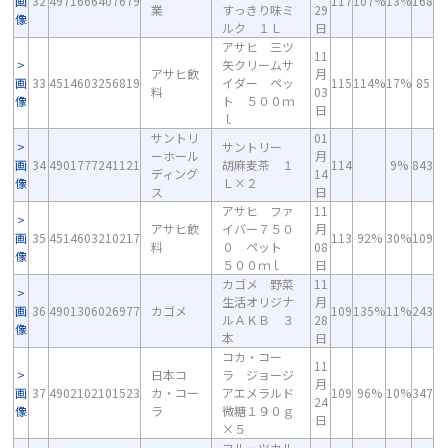
画
32
4971666407679
117
107%
13%
168
業
すっきり味ミ
29
像
ルク １Ｌ
日
アサヒ 三ツ
11
矢クリームサ
アサヒ飲
月
画
33
4514603256819
イダー ペッ
115
114%
17%
85
料
03
像
ト ５００ｍ
日
ｌ
サントリ
01
サントリー
ーホール
月
画
34
4901777241121
胡麻麦茶 １
114
9%
843
ディング
14
像
Ｌ×２
ス
日
アサヒ ファ
11
アサヒ飲
イバー７５０
月
画
35
4514603210217
113
92%
30%
109
料
０ ペット
08
像
５００ｍｌ
日
カゴメ 野菜
11
生活オリジナ
月
画
36
4901306026977
カゴメ
109
135%
11%
243
ルＡＫＢ ３
28
像
本
日
コカ・コー
11
日本コ
ラ ジョージ
月
画
37
4902102101523
カ・コー
アエメラルド
109
96%
10%
347
24
像
ラ
微糖１９０ｇ
日
×５
フルーツカル