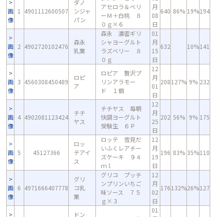
ダノ
アセロラ＆ベリ
月
画
1
4901112600507
ンジャ
640
86%
19%
194
ーＭ＋白桃 ８
08
像
パン
０ｇ×６
日
森永 濃密ギリ
01
森永
シャヨーグルト
月
画
2
4902720102476
632
10%
141
乳業
ラズベリー ８
15
像
０ｇ
日
12
ロピア 贅沢プ
ロピ
月
画
3
4560308450489
リンアラモー
208
127%
9%
232
ア
01
像
ド １個
日
12
チチヤス 毎朝
チチ
月
画
4
4902081123424
快調ヨーグルト
202
56%
9%
175
ヤス
25
像
受験生 ６Ｐ
日
ロッテ 雪見だ
12
ロッ
いふくレアチー
月
画
5
45127366
テアイ
196
83%
35%
110
ズケーキ ９４
19
像
ス
ｍｌ
日
グリコ プッチ
12
グリ
ンプリンいちご
月
画
6
4971666407778
コ乳
176
132%
26%
127
味ソース ７５
02
像
業
ｇ×３
日
01
ドン