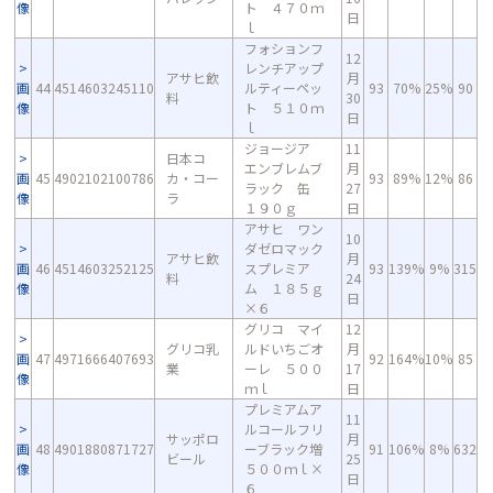
像
ト ４７０ｍ
日
ｌ
フォションフ
12
レンチアップ
アサヒ飲
月
画
44
4514603245110
ルティーペッ
93
70%
25%
90
料
30
像
ト ５１０ｍ
日
ｌ
ジョージア
11
日本コ
エンブレムブ
月
画
45
4902102100786
カ・コー
93
89%
12%
86
ラック 缶
27
像
ラ
１９０ｇ
日
アサヒ ワン
10
ダゼロマック
アサヒ飲
月
画
46
4514603252125
スプレミア
93
139%
9%
315
料
24
像
ム １８５ｇ
日
×６
グリコ マイ
12
グリコ乳
ルドいちごオ
月
画
47
4971666407693
92
164%
10%
85
業
ーレ ５００
17
像
ｍｌ
日
プレミアムア
11
ルコールフリ
サッポロ
月
画
48
4901880871727
ーブラック増
91
106%
8%
632
ビール
25
像
５００ｍｌ×
日
６